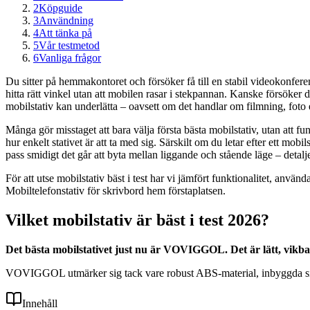
2
Köpguide
3
Användning
4
Att tänka på
5
Vår testmetod
6
Vanliga frågor
Du sitter på hemmakontoret och försöker få till en stabil videokonfere
hitta rätt vinkel utan att mobilen rasar i stekpannan. Kanske försöker
mobilstativ kan underlätta – oavsett om det handlar om filmning, foto e
Många gör misstaget att bara välja första bästa mobilstativ, utan att fu
hur enkelt stativet är att ta med sig. Särskilt om du letar efter ett mobils
pass smidigt det går att byta mellan liggande och stående läge – detalj
För att utse mobilstativ bäst i test har vi jämfört funktionalitet, an
Mobiltelefonstativ för skrivbord hem förstaplatsen.
Vilket mobilstativ är bäst i test 2026?
Det bästa mobilstativet just nu är VOVIGGOL. Det är lätt, vikba
VOVIGGOL utmärker sig tack vare robust ABS-material, inbyggda siliko
Innehåll