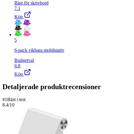
Bäst för skrivbord
7.1
Köp
5
6-pack vikbara mobilstativ
Budgetval
6.8
Köp
Detaljerade produktrecensioner
#
1
Bäst i test
8.4
/10