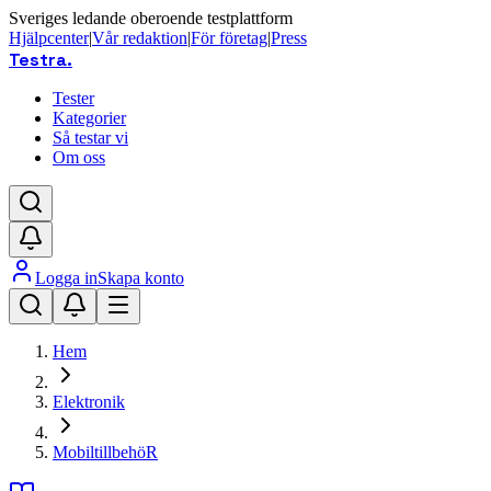
Sveriges ledande oberoende testplattform
Hjälpcenter
|
Vår redaktion
|
För företag
|
Press
Testra
.
Tester
Kategorier
Så testar vi
Om oss
Logga in
Skapa konto
Hem
Elektronik
MobiltillbehöR