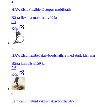
2
HAWEEL Flexible Octopus mobilstativ
Bästa flexibla mobilstativ
99
kr
8.1
Köp
3
HAWEEL flexibel skrivbordshållare med stark klämma
Bästa klämfäste
159
kr
7.6
Köp
4
Lamicall ultratunt vikbart skrivbordsstativ