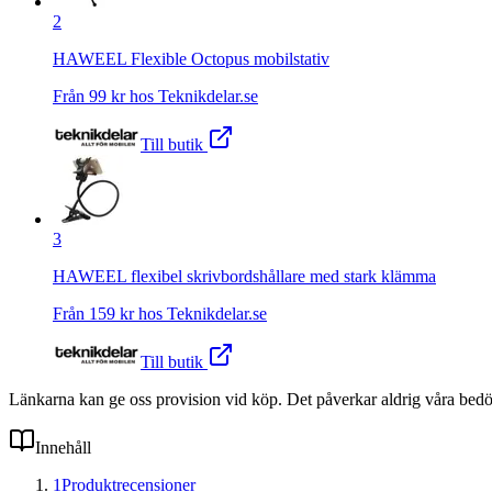
2
HAWEEL Flexible Octopus mobilstativ
Från
99
kr hos
Teknikdelar.se
Till butik
3
HAWEEL flexibel skrivbordshållare med stark klämma
Från
159
kr hos
Teknikdelar.se
Till butik
Länkarna kan ge oss provision vid köp. Det påverkar aldrig våra bed
Innehåll
1
Produktrecensioner