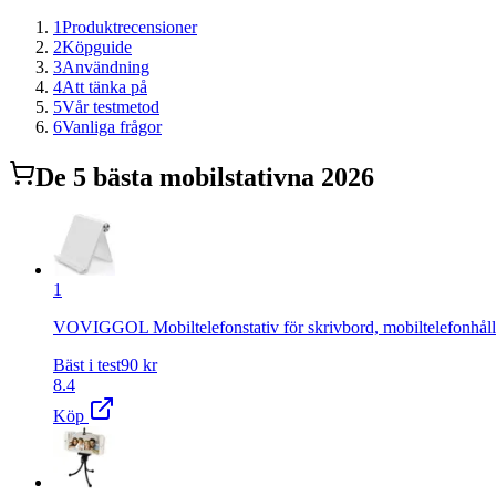
1
Produktrecensioner
2
Köpguide
3
Användning
4
Att tänka på
5
Vår testmetod
6
Vanliga frågor
De
5
bästa
mobilstativ
na 2026
1
VOVIGGOL Mobiltelefonstativ för skrivbord, mobiltelefonhållare,
Bäst i test
90
kr
8.4
Köp