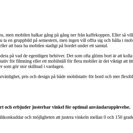
ns, men mobilen halkar gång på gång ner från kaffekoppen. Eller så vill
 du ta en gruppbild på semestern, men ingen vill offra sig och hålla i m
ller att bara ha mobilen stadigt på bordet under ett samtal.
ndera på vad de egentligen behöver. Det som ofta glöms bort är att kolla 
tativ för filmning eller ett mobilställ för flera mobiler är det viktigt att t
er som gör stor skillnad i vardagen.
vändarvänlighet, pris och design på både mobilstativ för bord och mer f
rt och erbjuder justerbar vinkel för optimal användarupplevelse.
nkuddar och möjligheten att justera vinkeln mellan 0 och 150 grader. 