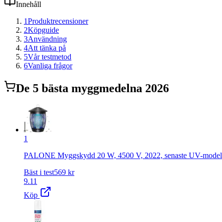
Innehåll
1
Produktrecensioner
2
Köpguide
3
Användning
4
Att tänka på
5
Vår testmetod
6
Vanliga frågor
De
5
bästa
myggmedel
na 2026
1
PALONE Myggskydd 20 W, 4500 V, 2022, senaste UV-modellerna,
Bäst i test
569
kr
9.11
Köp