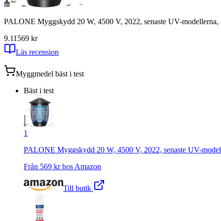
PALONE Myggskydd 20 W, 4500 V, 2022, senaste UV-modellerna, effek
9.11
569
kr
Läs recension
Myggmedel
bäst i test
Bäst i test
1
PALONE Myggskydd 20 W, 4500 V, 2022, senaste UV-modellerna,
Från
569
kr hos
Amazon
Till butik