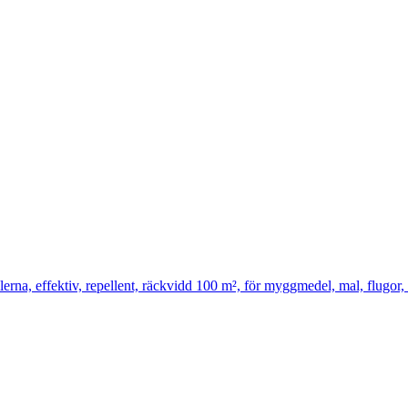
 effektiv, repellent, räckvidd 100 m², för myggmedel, mal, flugor, 