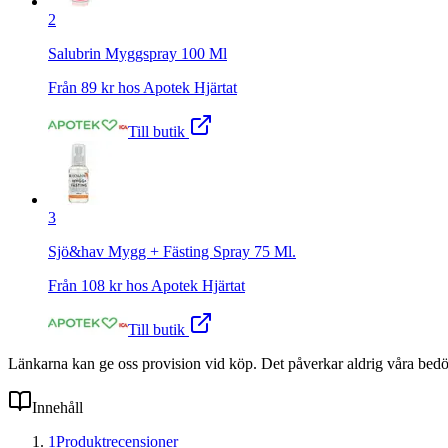
2
Salubrin Myggspray 100 Ml
Från
89
kr hos
Apotek Hjärtat
Till butik
3
Sjö&hav Mygg + Fästing Spray 75 Ml.
Från
108
kr hos
Apotek Hjärtat
Till butik
Länkarna kan ge oss provision vid köp. Det påverkar aldrig våra bed
Innehåll
1
Produktrecensioner