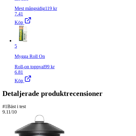
Mest mångsidig
119
kr
7.41
Köp
5
Mygga Roll On
Roll-on toppval
99
kr
6.81
Köp
Detaljerade produktrecensioner
#
1
Bäst i test
9.11
/10