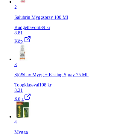
2
Salubrin Myggspray 100 Ml
Budgetfavorit
89
kr
8.81
Köp
3
Sjö&hav Mygg + Fästing Spray 75 Ml.
Toppklassval
108
kr
8.21
Köp
4
Mygga