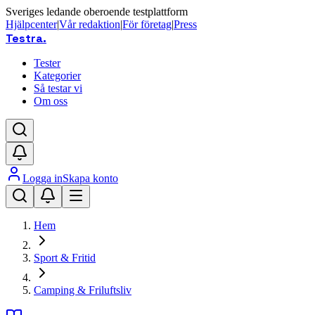
Sveriges ledande oberoende testplattform
Hjälpcenter
|
Vår redaktion
|
För företag
|
Press
Testra
.
Tester
Kategorier
Så testar vi
Om oss
Logga in
Skapa konto
Hem
Sport & Fritid
Camping & Friluftsliv