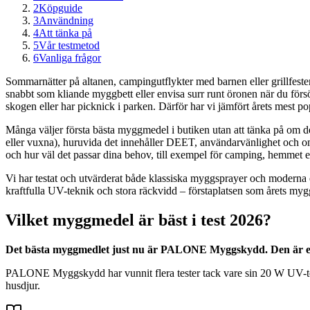
2
Köpguide
3
Användning
4
Att tänka på
5
Vår testmetod
6
Vanliga frågor
Sommarnätter på altanen, campingutflykter med barnen eller grillfeste
snabbt som kliande myggbett eller envisa surr runt öronen när du försök
skogen eller har picknick i parken. Därför har vi jämfört årets mest 
Många väljer första bästa myggmedel i butiken utan att tänka på om det
eller vuxna), huruvida det innehåller DEET, användarvänlighet och om 
och hur väl det passar dina behov, till exempel för camping, hemmet e
Vi har testat och utvärderat både klassiska myggsprayer och moder
kraftfulla UV-teknik och stora räckvidd – förstaplatsen som årets mygg
Vilket myggmedel är bäst i test 2026?
Det bästa myggmedlet just nu är PALONE Myggskydd. Den är effe
PALONE Myggskydd har vunnit flera tester tack vare sin 20 W UV-tekn
husdjur.