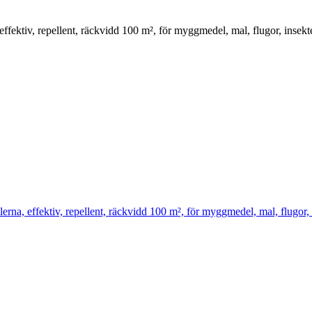
tiv, repellent, räckvidd 100 m², för myggmedel, mal, flugor, insekt
 effektiv, repellent, räckvidd 100 m², för myggmedel, mal, flugor, 