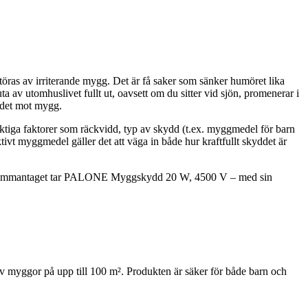
töras av irriterande mygg. Det är få saker som sänker humöret lika
a av utomhuslivet fullt ut, oavsett om du sitter vid sjön, promenerar i
yddet mot mygg.
viktiga faktorer som räckvidd, typ av skydd (t.ex. myggmedel för barn
vt myggmedel gäller det att väga in både hur kraftfullt skyddet är
is. Sammantaget tar PALONE Myggskydd 20 W, 4500 V – med sin
 myggor på upp till 100 m². Produkten är säker för både barn och