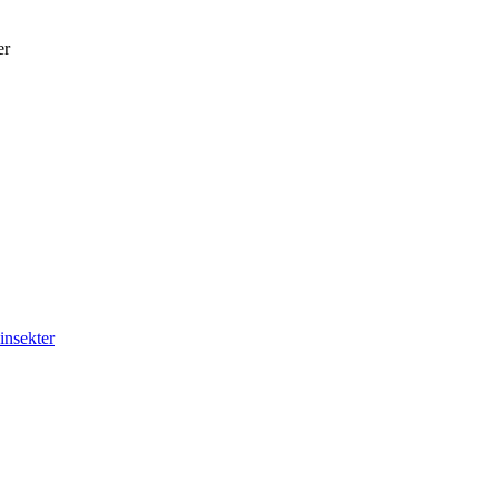
er
insekter