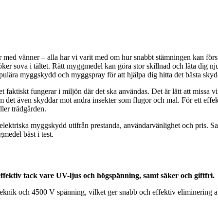
r med vänner – alla har vi varit med om hur snabbt stämningen kan förs
er sova i tältet. Rätt myggmedel kan göra stor skillnad och låta dig njut
populära myggskydd och myggspray för att hjälpa dig hitta det bästa sk
 faktiskt fungerar i miljön där det ska användas. Det är lätt att missa 
det även skyddar mot andra insekter som flugor och mal. För ett effekti
ller trädgården.
na elektriska myggskydd utifrån prestanda, användarvänlighet och pr
medel bäst i test.
ktiv tack vare UV-ljus och högspänning, samt säker och giftfri.
ik och 4500 V spänning, vilket ger snabb och effektiv eliminering av