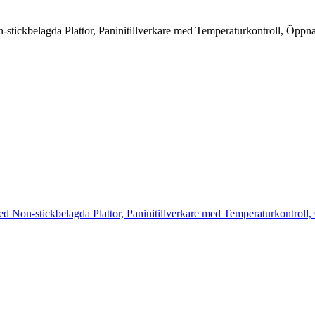
stickbelagda Plattor, Paninitillverkare med Temperaturkontroll, Öppn
d Non-stickbelagda Plattor, Paninitillverkare med Temperaturkontroll