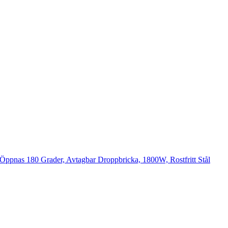
, Öppnas 180 Grader, Avtagbar Droppbricka, 1800W, Rostfritt Stål