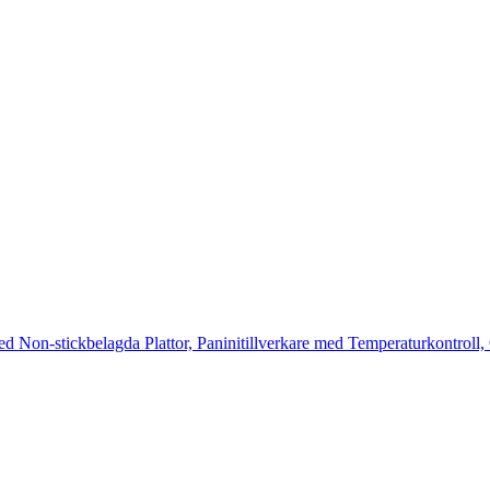
d Non-stickbelagda Plattor, Paninitillverkare med Temperaturkontroll