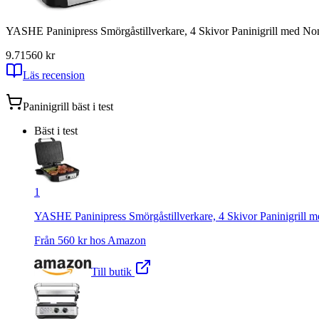
YASHE Paninipress Smörgåstillverkare, 4 Skivor Paninigrill med Non-
9.71
560
kr
Läs recension
Paninigrill
bäst i test
Bäst i test
1
YASHE Paninipress Smörgåstillverkare, 4 Skivor Paninigrill me
Från
560
kr hos
Amazon
Till butik