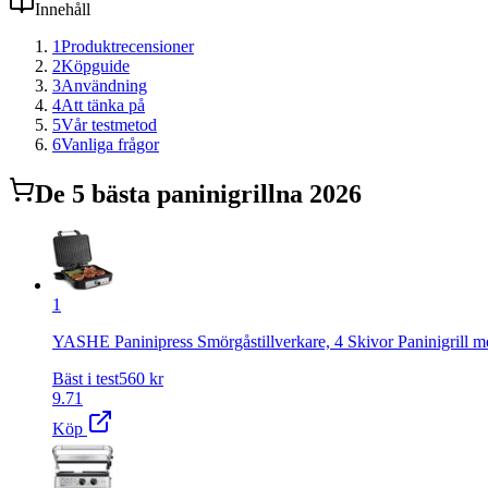
Innehåll
1
Produktrecensioner
2
Köpguide
3
Användning
4
Att tänka på
5
Vår testmetod
6
Vanliga frågor
De
5
bästa
paninigrill
na 2026
1
YASHE Paninipress Smörgåstillverkare, 4 Skivor Paninigrill me
Bäst i test
560
kr
9.71
Köp