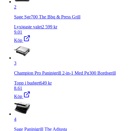
2
Sage Sgr700 The Bbq & Press Grill
Lyxigaste valet
2 599
kr
9.01
Köp
3
Champion Pro Paninigrill 2-in-1 Med Pg300 Bordsgrill
Topp i budget
649
kr
8.61
Köp
4
Sage Paninigrill The Adjusta