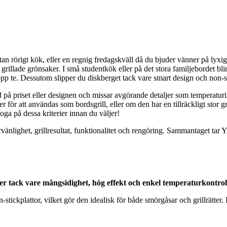
utan rörigt kök, eller en regnig fredagskväll då du bjuder vänner på lyxig
d grillade grönsaker. I små studentkök eller på det stora familjebordet bl
kopp te. Dessutom slipper du diskberget tack vare smart design och non-
nd på priset eller designen och missar avgörande detaljer som temperaturi
r att användas som bordsgrill, eller om den har en tillräckligt stor gril
noga på dessa kriterier innan du väljer!
rvänlighet, grillresultat, funktionalitet och rengöring. Sammantaget t
r tack vare mångsidighet, hög effekt och enkel temperaturkontrol
ckplattor, vilket gör den idealisk för både smörgåsar och grillrätter