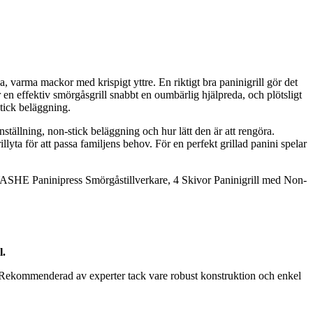
a, varma mackor med krispigt yttre. En riktigt bra paninigrill gör det
ir en effektiv smörgåsgrill snabbt en oumbärlig hjälpreda, och plötsligt
stick beläggning.
nställning, non-stick beläggning och hur lätt den är att rengöra.
lyta för att passa familjens behov. För en perfekt grillad panini spelar
ar YASHE Paninipress Smörgåstillverkare, 4 Skivor Paninigrill med Non-
l.
. Rekommenderad av experter tack vare robust konstruktion och enkel