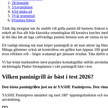
2
Köpguide
3
Användning
4
Att tänka på
5
Vår testmetod
6
Vanliga frågor
Tänk dig morgnar när du snabbt vill grilla panini till barnens frukost 
enkelt att fixa allt från klassiska ostsmörgåsar till kreativa luncher me
är det lika lätt att laga cafévärdiga paninis hemma som att värma en 
Ett vanligt misstag när man köper paninigrill är att man stirrar sig bli
Många glömmer också att kontrollera om grillen kan öppnas 180 grader fö
även effekten roll – högre wattantal ger jämnare resultat. Titta därför 
Vi har testat marknadens mest populära kontaktgrillar utifrån använda
stickbelagda Plattor förstaplatsen i vårt paninigrill bäst i test.
Vilken paninigrill är bäst i test 2026?
Den bästa paninigrillen just nu är YASHE Paninipress. Den vinne
YASHE Paninipress utmärker sig med 180° öppningsfunktion och non-sti
användning.