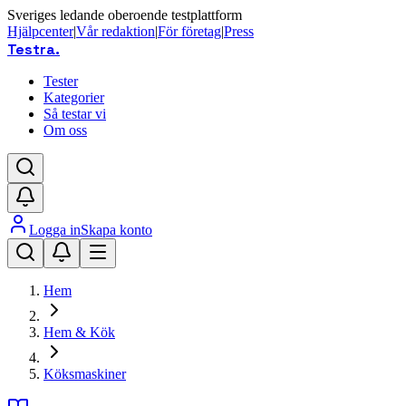
Sveriges ledande oberoende testplattform
Hjälpcenter
|
Vår redaktion
|
För företag
|
Press
Testra
.
Tester
Kategorier
Så testar vi
Om oss
Logga in
Skapa konto
Hem
Hem & Kök
Köksmaskiner