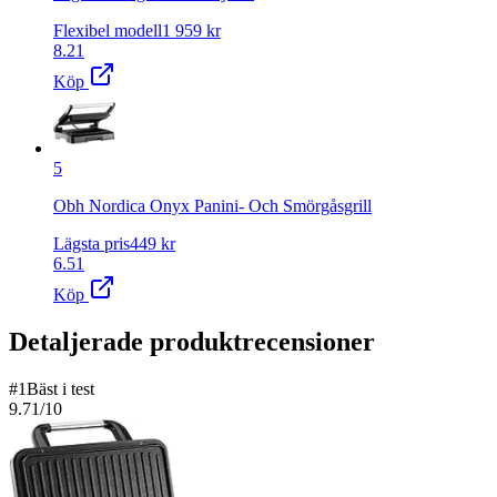
Flexibel modell
1 959
kr
8.21
Köp
5
Obh Nordica Onyx Panini- Och Smörgåsgrill
Lägsta pris
449
kr
6.51
Köp
Detaljerade produktrecensioner
#
1
Bäst i test
9.71
/10