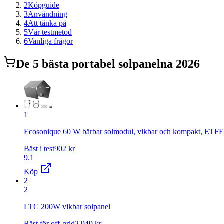
2
Köpguide
3
Användning
4
Att tänka på
5
Vår testmetod
6
Vanliga frågor
De
5
bästa
portabel solpanel
na 2026
1
Ecosonique 60 W bärbar solmodul, vikbar och kompakt, ETFE 
Bäst i test
902
kr
9.1
Köp
2
2
LTC 200W vikbar solpanel
Bäst för off-grid
2 949
kr