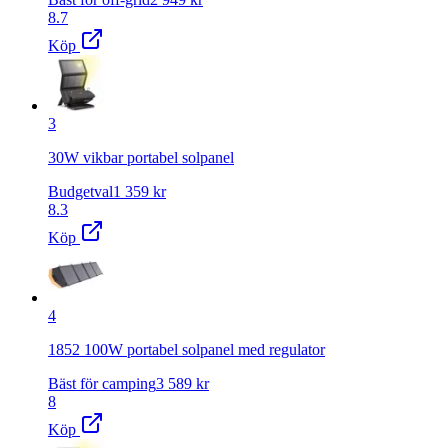
8.7
Köp
3
30W vikbar portabel solpanel
Budgetval
1 359
kr
8.3
Köp
4
1852 100W portabel solpanel med regulator
Bäst för camping
3 589
kr
8
Köp