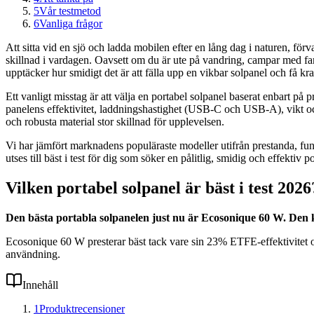
5
Vår testmetod
6
Vanliga frågor
Att sitta vid en sjö och ladda mobilen efter en lång dag i naturen, för
skillnad i vardagen. Oavsett om du är ute på vandring, campar med famil
upptäcker hur smidigt det är att fälla upp en vikbar solpanel och få kr
Ett vanligt misstag är att välja en portabel solpanel baserat enbart på pri
panelens effektivitet, laddningshastighet (USB-C och USB-A), vikt och
och robusta material stor skillnad för upplevelsen.
Vi har jämfört marknadens populäraste modeller utifrån prestanda, fu
utses till bäst i test för dig som söker en pålitlig, smidig och effektiv p
Vilken portabel solpanel är bäst i test 2026
Den bästa portabla solpanelen just nu är Ecosonique 60 W. Den
Ecosonique 60 W presterar bäst tack vare sin 23% ETFE-effektivitet oc
användning.
Innehåll
1
Produktrecensioner