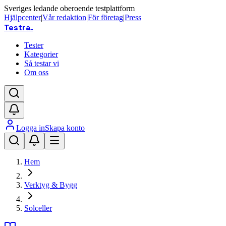
Sveriges ledande oberoende testplattform
Hjälpcenter
|
Vår redaktion
|
För företag
|
Press
Testra
.
Tester
Kategorier
Så testar vi
Om oss
Logga in
Skapa konto
Hem
Verktyg & Bygg
Solceller