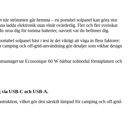
ugnet när strömmen går hemma – en portabel solpanel kan göra stor
na ladda elektronik utan elnät ovärderlig. Fler och fler svenskar
du oroa dig för tomma batterier, oavsett var du befinner dig.
rtabel solpanel bäst i test är det viktigt att väga in flera faktorer:
för camping och off-grid-användning gör detaljer som vikbar design
Sammantaget tar Ecosonique 60 W bärbar solmodul förstaplatsen och
ing via USB-C och USB-A.
truktion, vilket gör den särskilt lämpad för camping och off-grid-