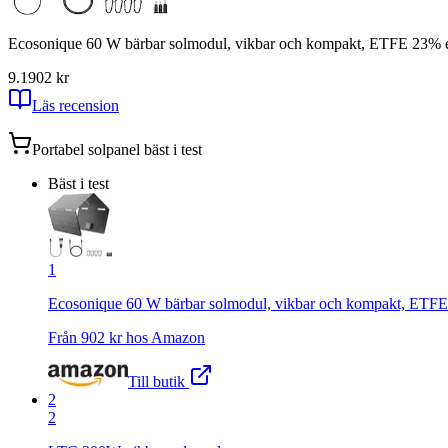
Ecosonique 60 W bärbar solmodul, vikbar och kompakt, ETFE 23% ef
9.1
902
kr
Läs recension
Portabel solpanel
bäst i test
Bäst i test
1
Ecosonique 60 W bärbar solmodul, vikbar och kompakt, ETFE 
Från
902
kr hos
Amazon
Till butik
2
2