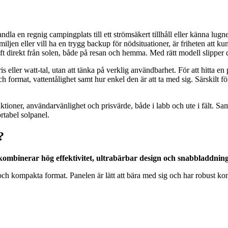
vandla en regnig campingplats till ett strömsäkert tillhåll eller känna l
jen eller vill ha en trygg backup för nödsituationer, är friheten att kun
aft direkt från solen, både på resan och hemma. Med rätt modell slipper 
s eller watt-tal, utan att tänka på verklig användbarhet. För att hitta en po
 format, vattentålighet samt hur enkel den är att ta med sig. Särskilt 
nktioner, användarvänlighet och prisvärde, både i labb och ute i fält. 
ortabel solpanel.
?
 kombinerar hög effektivitet, ultrabärbar design och snabbladdn
h kompakta format. Panelen är lätt att bära med sig och har robust kons