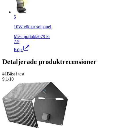
5
10W vikbar solpanel
Mest portabla
679
kr
7.5
Köp
Detaljerade produktrecensioner
#
1
Bäst i test
9.1
/10