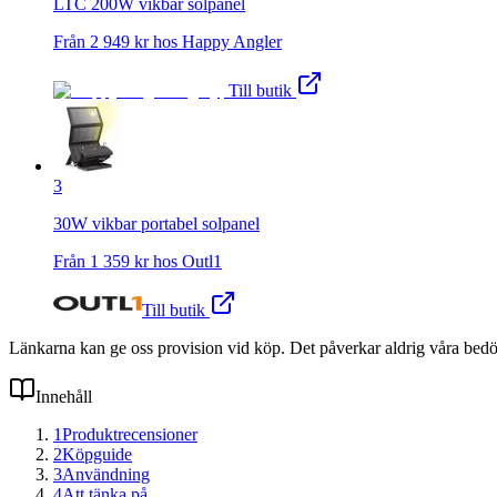
LTC 200W vikbar solpanel
Från
2 949
kr hos
Happy Angler
Till butik
3
30W vikbar portabel solpanel
Från
1 359
kr hos
Outl1
Till butik
Länkarna kan ge oss provision vid köp. Det påverkar aldrig våra bed
Innehåll
1
Produktrecensioner
2
Köpguide
3
Användning
4
Att tänka på