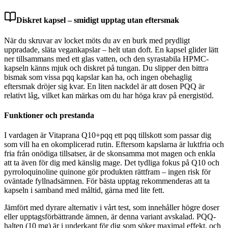
Diskret kapsel – smidigt upptag utan eftersmak
När du skruvar av locket möts du av en burk med prydligt
uppradade, släta vegankapslar – helt utan doft. En kapsel glider lätt
ner tillsammans med ett glas vatten, och den syrastabila HPMC-
kapseln känns mjuk och diskret på tungan. Du slipper den bittra
bismak som vissa pqq kapslar kan ha, och ingen obehaglig
eftersmak dröjer sig kvar. En liten nackdel är att dosen PQQ är
relativt låg, vilket kan märkas om du har höga krav på energistöd.
Funktioner och prestanda
I vardagen är Vitaprana Q10+pqq ett pqq tillskott som passar dig
som vill ha en okomplicerad rutin. Eftersom kapslarna är luktfria och
fria från onödiga tillsatser, är de skonsamma mot magen och enkla
att ta även för dig med känslig mage. Det tydliga fokus på Q10 och
pyrroloquinoline quinone gör produkten rättfram – ingen risk för
oväntade fyllnadsämnen. För bästa upptag rekommenderas att ta
kapseln i samband med måltid, gärna med lite fett.
Jämfört med dyrare alternativ i vårt test, som innehåller högre doser
eller upptagsförbättrande ämnen, är denna variant avskalad. PQQ-
halten (10 mg) är i underkant för dig som söker maximal effekt, och