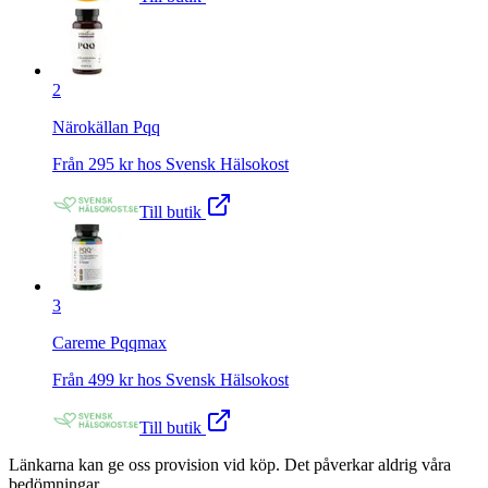
2
Närokällan Pqq
Från
295
kr hos
Svensk Hälsokost
Till butik
3
Careme Pqqmax
Från
499
kr hos
Svensk Hälsokost
Till butik
Länkarna kan ge oss provision vid köp. Det påverkar aldrig våra
bedömningar.