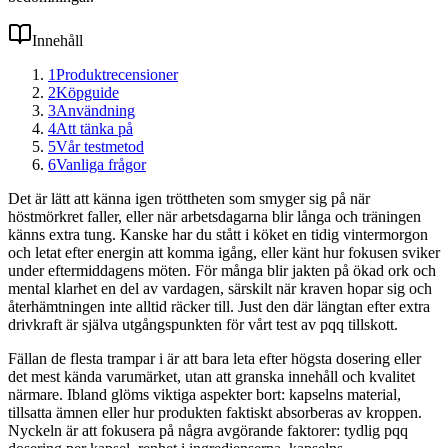
Innehåll
1
Produktrecensioner
2
Köpguide
3
Användning
4
Att tänka på
5
Vår testmetod
6
Vanliga frågor
Det är lätt att känna igen tröttheten som smyger sig på när
höstmörkret faller, eller när arbetsdagarna blir långa och träningen
känns extra tung. Kanske har du stått i köket en tidig vintermorgon
och letat efter energin att komma igång, eller känt hur fokusen sviker
under eftermiddagens möten. För många blir jakten på ökad ork och
mental klarhet en del av vardagen, särskilt när kraven hopar sig och
återhämtningen inte alltid räcker till. Just den där längtan efter extra
drivkraft är själva utgångspunkten för vårt test av pqq tillskott.
Fällan de flesta trampar i är att bara leta efter högsta dosering eller
det mest kända varumärket, utan att granska innehåll och kvalitet
närmare. Ibland glöms viktiga aspekter bort: kapselns material,
tillsatta ämnen eller hur produkten faktiskt absorberas av kroppen.
Nyckeln är att fokusera på några avgörande faktorer: tydlig pqq