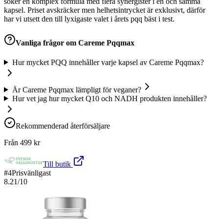
söker en komplex formula med flera synergister i en och samma
kapsel. Priset avskräcker men helhetsintrycket är exklusivt, därför
har vi utsett den till lyxigaste valet i årets pqq bäst i test.
Vanliga frågor om
Careme Pqqmax
Hur mycket PQQ innehåller varje kapsel av Careme Pqqmax?
Är Careme Pqqmax lämpligt för veganer?
Hur vet jag hur mycket Q10 och NADH produkten innehåller?
Rekommenderad återförsäljare
Från
499
kr
Till butik
#
4
Prisvänligast
8.21
/10