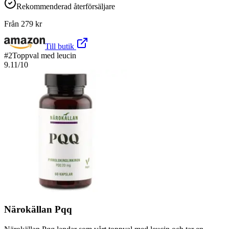
Rekommenderad återförsäljare
Från
279
kr
Till butik
#
2
Toppval med leucin
9.11
/10
Närokällan Pqq