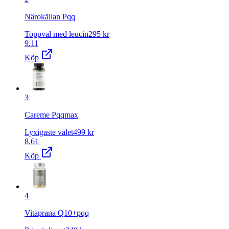
Närokällan Pqq
Toppval med leucin
295
kr
9.11
Köp
3
Careme Pqqmax
Lyxigaste valet
499
kr
8.61
Köp
4
Vitaprana Q10+pqq