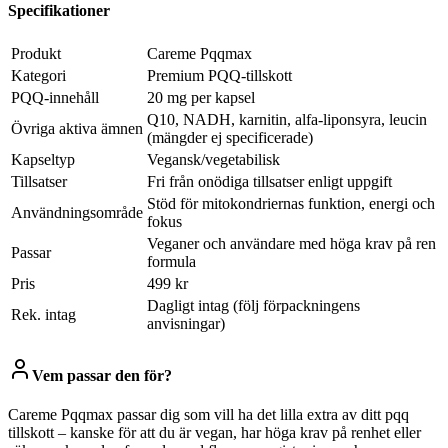
Specifikationer
Produkt
Careme Pqqmax
Kategori
Premium PQQ-tillskott
PQQ-innehåll
20 mg per kapsel
Q10, NADH, karnitin, alfa-liponsyra, leucin
Övriga aktiva ämnen
(mängder ej specificerade)
Kapseltyp
Vegansk/vegetabilisk
Tillsatser
Fri från onödiga tillsatser enligt uppgift
Stöd för mitokondriernas funktion, energi och
Användningsområde
fokus
Veganer och användare med höga krav på ren
Passar
formula
Pris
499 kr
Dagligt intag (följ förpackningens
Rek. intag
anvisningar)
Vem passar den för?
Careme Pqqmax passar dig som vill ha det lilla extra av ditt pqq
tillskott – kanske för att du är vegan, har höga krav på renhet eller