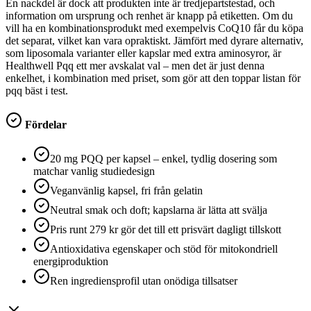
En nackdel är dock att produkten inte är tredjepartstestad, och
information om ursprung och renhet är knapp på etiketten. Om du
vill ha en kombinationsprodukt med exempelvis CoQ10 får du köpa
det separat, vilket kan vara opraktiskt. Jämfört med dyrare alternativ,
som liposomala varianter eller kapslar med extra aminosyror, är
Healthwell Pqq ett mer avskalat val – men det är just denna
enkelhet, i kombination med priset, som gör att den toppar listan för
pqq bäst i test.
Fördelar
20 mg PQQ per kapsel – enkel, tydlig dosering som
matchar vanlig studiedesign
Veganvänlig kapsel, fri från gelatin
Neutral smak och doft; kapslarna är lätta att svälja
Pris runt 279 kr gör det till ett prisvärt dagligt tillskott
Antioxidativa egenskaper och stöd för mitokondriell
energiproduktion
Ren ingrediensprofil utan onödiga tillsatser