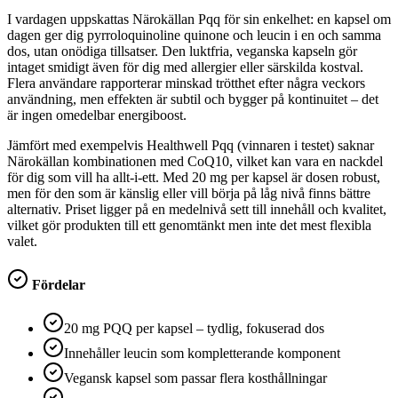
I vardagen uppskattas Närokällan Pqq för sin enkelhet: en kapsel om
dagen ger dig pyrroloquinoline quinone och leucin i en och samma
dos, utan onödiga tillsatser. Den luktfria, veganska kapseln gör
intaget smidigt även för dig med allergier eller särskilda kostval.
Flera användare rapporterar minskad trötthet efter några veckors
användning, men effekten är subtil och bygger på kontinuitet – det
är ingen omedelbar energiboost.
Jämfört med exempelvis Healthwell Pqq (vinnaren i testet) saknar
Närokällan kombinationen med CoQ10, vilket kan vara en nackdel
för dig som vill ha allt-i-ett. Med 20 mg per kapsel är dosen robust,
men för den som är känslig eller vill börja på låg nivå finns bättre
alternativ. Priset ligger på en medelnivå sett till innehåll och kvalitet,
vilket gör produkten till ett genomtänkt men inte det mest flexibla
valet.
Fördelar
20 mg PQQ per kapsel – tydlig, fokuserad dos
Innehåller leucin som kompletterande komponent
Vegansk kapsel som passar flera kosthållningar