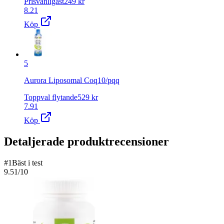
Prisvänligast
249
kr
8.21
Köp
5
Aurora Liposomal Coq10/pqq
Toppval flytande
529
kr
7.91
Köp
Detaljerade produktrecensioner
#
1
Bäst i test
9.51
/10