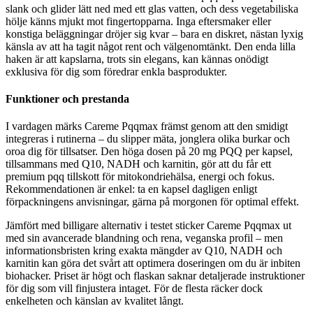
slank och glider lätt ned med ett glas vatten, och dess vegetabiliska
hölje känns mjukt mot fingertopparna. Inga eftersmaker eller
konstiga beläggningar dröjer sig kvar – bara en diskret, nästan lyxig
känsla av att ha tagit något rent och välgenomtänkt. Den enda lilla
haken är att kapslarna, trots sin elegans, kan kännas onödigt
exklusiva för dig som föredrar enkla basprodukter.
Funktioner och prestanda
I vardagen märks Careme Pqqmax främst genom att den smidigt
integreras i rutinerna – du slipper mäta, jonglera olika burkar och
oroa dig för tillsatser. Den höga dosen på 20 mg PQQ per kapsel,
tillsammans med Q10, NADH och karnitin, gör att du får ett
premium pqq tillskott för mitokondriehälsa, energi och fokus.
Rekommendationen är enkel: ta en kapsel dagligen enligt
förpackningens anvisningar, gärna på morgonen för optimal effekt.
Jämfört med billigare alternativ i testet sticker Careme Pqqmax ut
med sin avancerade blandning och rena, veganska profil – men
informationsbristen kring exakta mängder av Q10, NADH och
karnitin kan göra det svårt att optimera doseringen om du är inbiten
biohacker. Priset är högt och flaskan saknar detaljerade instruktioner
för dig som vill finjustera intaget. För de flesta räcker dock
enkelheten och känslan av kvalitet långt.