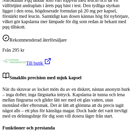
Närokällan Pqq landar som vårt toppval med leucin och tar en
välförtjänt andraplats i årets pqq bäst i test. Den tydliga styrkan
ligger i den rena, högdoserade formulan på 20 mg per kapsel,
förstärkt med leucin. Samtidigt kan dosen kännas hög för nybörjare,
vilket gör kapslarna mer lämpade för dig som redan är bekant med
pqq tillskott.
Rekommenderad återförsäljare
Från
295
kr
Till butik
Smaklös precision med mjuk kapsel
När du skruvar av locket möts du av en diskret, nästan anonym burk
– inga dofter, inga färgstarka intryck. Kapslarna är tunna och lena
mellan fingrarna och glider lätt ner med ett glas vatten, utan
motstånd eller eftersmak. Det är lätt att glömma att du precis tagit
något alls – ett plus för känsliga magar. Dock hade det varit trevligt
med en delningslinje för dig som vill dosera lägre från start.
Funktioner och prestanda