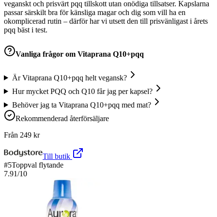
veganskt och prisvärt pqq tillskott utan onödiga tillsatser. Kapslarna
passar särskilt bra för känsliga magar och dig som vill ha en
okomplicerad rutin – därför har vi utsett den till prisvänligast i årets
pqq bäst i test.
Vanliga frågor om
Vitaprana Q10+pqq
Är Vitaprana Q10+pqq helt vegansk?
Hur mycket PQQ och Q10 får jag per kapsel?
Behöver jag ta Vitaprana Q10+pqq med mat?
Rekommenderad återförsäljare
Från
249
kr
Till butik
#
5
Toppval flytande
7.91
/10