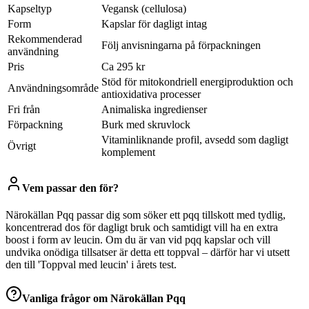
Kapseltyp
Vegansk (cellulosa)
Form
Kapslar för dagligt intag
Rekommenderad
Följ anvisningarna på förpackningen
användning
Pris
Ca 295 kr
Stöd för mitokondriell energiproduktion och
Användningsområde
antioxidativa processer
Fri från
Animaliska ingredienser
Förpackning
Burk med skruvlock
Vitaminliknande profil, avsedd som dagligt
Övrigt
komplement
Vem passar den för?
Närokällan Pqq passar dig som söker ett pqq tillskott med tydlig,
koncentrerad dos för dagligt bruk och samtidigt vill ha en extra
boost i form av leucin. Om du är van vid pqq kapslar och vill
undvika onödiga tillsatser är detta ett toppval – därför har vi utsett
den till 'Toppval med leucin' i årets test.
Vanliga frågor om
Närokällan Pqq