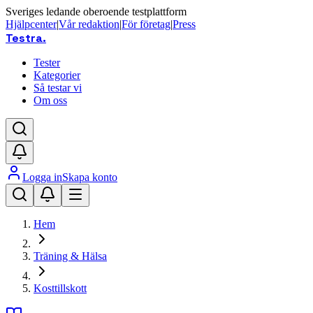
Sveriges ledande oberoende testplattform
Hjälpcenter
|
Vår redaktion
|
För företag
|
Press
Testra
.
Tester
Kategorier
Så testar vi
Om oss
Logga in
Skapa konto
Hem
Träning & Hälsa
Kosttillskott