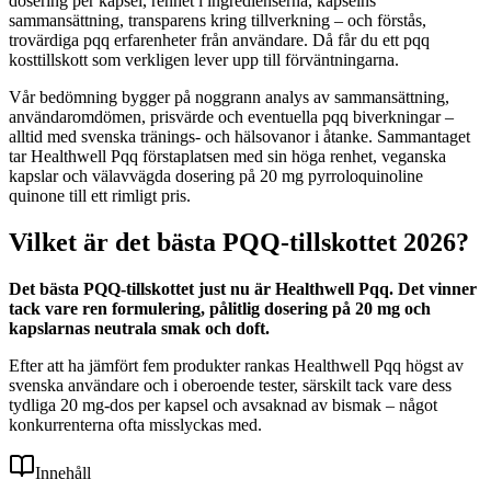
dosering per kapsel, renhet i ingredienserna, kapselns
sammansättning, transparens kring tillverkning – och förstås,
trovärdiga pqq erfarenheter från användare. Då får du ett pqq
kosttillskott som verkligen lever upp till förväntningarna.
Vår bedömning bygger på noggrann analys av sammansättning,
användaromdömen, prisvärde och eventuella pqq biverkningar –
alltid med svenska tränings- och hälsovanor i åtanke. Sammantaget
tar Healthwell Pqq förstaplatsen med sin höga renhet, veganska
kapslar och välavvägda dosering på 20 mg pyrroloquinoline
quinone till ett rimligt pris.
Vilket är det bästa PQQ-tillskottet 2026?
Det bästa PQQ-tillskottet just nu är Healthwell Pqq. Det vinner
tack vare ren formulering, pålitlig dosering på 20 mg och
kapslarnas neutrala smak och doft.
Efter att ha jämfört fem produkter rankas Healthwell Pqq högst av
svenska användare och i oberoende tester, särskilt tack vare dess
tydliga 20 mg-dos per kapsel och avsaknad av bismak – något
konkurrenterna ofta misslyckas med.
Innehåll