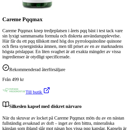
Careme Pqqmax
Careme Pqqmax knep tredjeplatsen i årets pqq bäst i test tack vare
sin lyxigt sammansatta formula och diskreta användarupplevelse.
Här får du ett pqq tillskott med hög dos pyrroloquinoline quinone
och flera synergistiska ämnen, men till priset av en av marknadens
högsta prislappar. En liten svaghet är att exakta mängder av vissa
ingredienser är otydligt specificerade.
Rekommenderad återförsäljare
Från
499
kr
Till butik
Silkeslen kapsel med diskret närvaro
När du skruvar av locket på Careme Pqqmax möts du av en nästan
fullständig avsaknad av doft – inget av den bittra, mineraliska
känslan som ibland slår mot näsan hos vissa pqq kapslar. Kapseln är