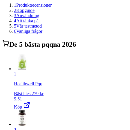
1
Produktrecensioner
2
Köpguide
3
Användning
4
Att tänka på
5
Vår testmetod
6
Vanliga frågor
De
5
bästa
pqq
na 2026
1
Healthwell Pqq
Bäst i test
279
kr
9.51
Köp
2