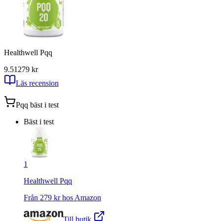
Healthwell Pqq
9.51
279
kr
Läs recension
Pqq
bäst i test
Bäst i test
1
Healthwell Pqq
Från
279
kr hos
Amazon
Till butik