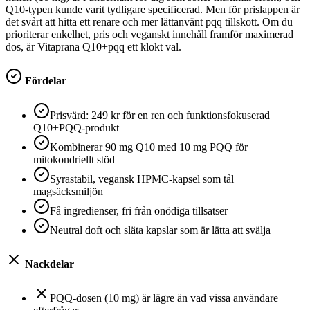
Q10-typen kunde varit tydligare specificerad. Men för prislappen är
det svårt att hitta ett renare och mer lättanvänt pqq tillskott. Om du
prioriterar enkelhet, pris och veganskt innehåll framför maximerad
dos, är Vitaprana Q10+pqq ett klokt val.
Fördelar
Prisvärd: 249 kr för en ren och funktionsfokuserad
Q10+PQQ-produkt
Kombinerar 90 mg Q10 med 10 mg PQQ för
mitokondriellt stöd
Syrastabil, vegansk HPMC-kapsel som tål
magsäcksmiljön
Få ingredienser, fri från onödiga tillsatser
Neutral doft och släta kapslar som är lätta att svälja
Nackdelar
PQQ-dosen (10 mg) är lägre än vad vissa användare