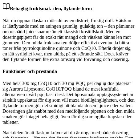
Behaglig fruktsmak i len, flytande form
När du öppnar flaskan möts du av en diskret, fruktig doft. Vätskan
är lättflytande med en aningen grumlig, gulaktig ton – den påminner
om utspädd juice snarare än ett klassiskt kosttillskott. Med en
doseringspipett får du exakt rätt mängd och vätskan känns len mot
gommen. Den milda fruktsmaken döljer effektivt eventuella bittra
toner från pyrroloquinoline quinone och CoQ10. Efteråt dröjer sig
en lätt syrlighet kvar, men aldrig på ett störande sätt. Dock kräver
den flytande formen lite extra omsorg vid förvaring och dosering.
Funktioner och prestanda
Med hela 300 mg CoQ10 och 30 mg PQQ per daglig dos placerar
sig Aurora Liposomal CoQ10/PQQ bland de mest kraftfulla
alternativen i vårt pqq bäst i test. Det liposomala upptagssystemet är
särskilt uppskattat för dig som vill maxa biotillgängligheten, och den
flytande formen gör det smidigt att blanda dosen i juice eller vatten.
Doseringen går snabbt med den medföljande pipetten och den milda
smaken gör intaget behagligt, även för dig som ogillar kapslar eller
tabletter.
Nackdelen är att flaskan kräver att du är noga med både dosering