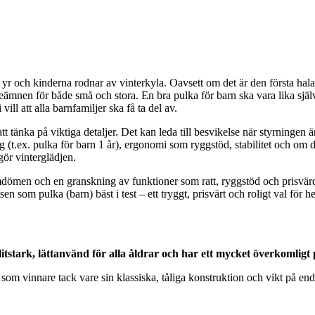
 yr och kinderna rodnar av vinterkyla. Oavsett om det är den första hala
jeämnen för både små och stora. En bra pulka för barn ska vara lika sjä
ill att alla barnfamiljer ska få ta del av.
att tänka på viktiga detaljer. Det kan leda till besvikelse när styrningen 
ing (t.ex. pulka för barn 1 år), ergonomi som ryggstöd, stabilitet och om
gör vinterglädjen.
ömen och en granskning av funktioner som ratt, ryggstöd och prisvärdhe
som pulka (barn) bäst i test – ett tryggt, prisvärt och roligt val för he
itstark, lättanvänd för alla åldrar och har ett mycket överkomligt 
rt som vinnare tack vare sin klassiska, tåliga konstruktion och vikt på 