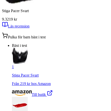
Stiga Pacer Svart
9.3
219
kr
Läs recension
Pulka för barn
bäst i test
Bäst i test
1
Stiga Pacer Svart
Från
219
kr hos
Amazon
Till butik