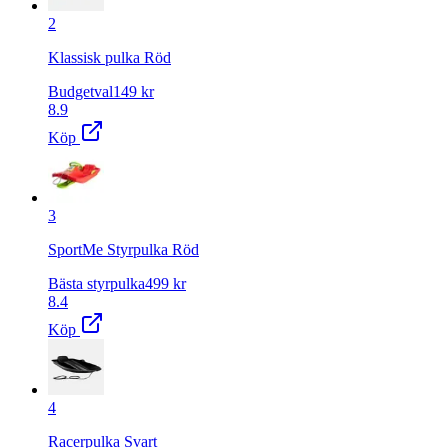
2
Klassisk pulka Röd
Budgetval
149
kr
8.9
Köp
3
SportMe Styrpulka Röd
Bästa styrpulka
499
kr
8.4
Köp
4
Racerpulka Svart