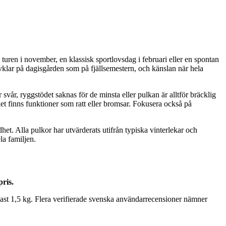
 turen i november, en klassisk sportlovsdag i februari eller en spontan
lvklar på dagisgården som på fjällsemestern, och känslan när hela
är svår, ryggstödet saknas för de minsta eller pulkan är alltför bräcklig
 det finns funktioner som ratt eller bromsar. Fokusera också på
t. Alla pulkor har utvärderats utifrån typiska vinterlekar och
la familjen.
pris.
endast 1,5 kg. Flera verifierade svenska användarrecensioner nämner