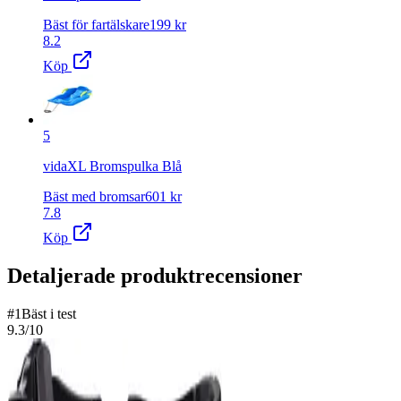
Bäst för fartälskare
199
kr
8.2
Köp
5
vidaXL Bromspulka Blå
Bäst med bromsar
601
kr
7.8
Köp
Detaljerade produktrecensioner
#
1
Bäst i test
9.3
/10