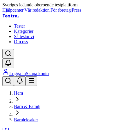
Sveriges ledande oberoende testplattform
Hjälpcenter
|
Vår redaktion
|
För företag
|
Press
Testra
.
Tester
Kategorier
Så testar vi
Om oss
Logga in
Skapa konto
Hem
Barn & Familj
Barnleksaker