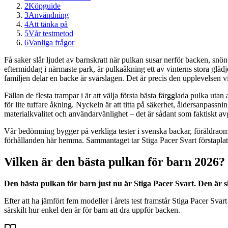
2
Köpguide
3
Användning
4
Att tänka på
5
Vår testmetod
6
Vanliga frågor
Få saker slår ljudet av barnskratt när pulkan susar nerför backen, snön
eftermiddag i närmaste park, är pulkaåkning ett av vinterns stora gläd
familjen delar en backe är svårslagen. Det är precis den upplevelsen vi v
Fällan de flesta trampar i är att välja första bästa färgglada pulka utan 
för lite tuffare åkning. Nyckeln är att titta på säkerhet, åldersanpassn
materialkvalitet och användarvänlighet – det är sådant som faktiskt av
Vår bedömning bygger på verkliga tester i svenska backar, föräldraomd
förhållanden här hemma. Sammantaget tar Stiga Pacer Svart förstaplatsen 
Vilken är den bästa pulkan för barn 2026?
Den bästa pulkan för barn just nu är Stiga Pacer Svart. Den är sl
Efter att ha jämfört fem modeller i årets test framstår Stiga Pacer Sva
särskilt hur enkel den är för barn att dra uppför backen.