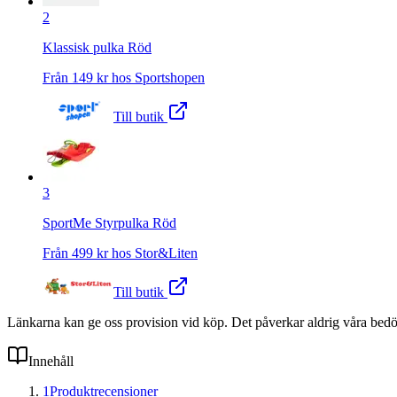
2
Klassisk pulka Röd
Från
149
kr hos
Sportshopen
Till butik
3
SportMe Styrpulka Röd
Från
499
kr hos
Stor&Liten
Till butik
Länkarna kan ge oss provision vid köp. Det påverkar aldrig våra bed
Innehåll
1
Produktrecensioner