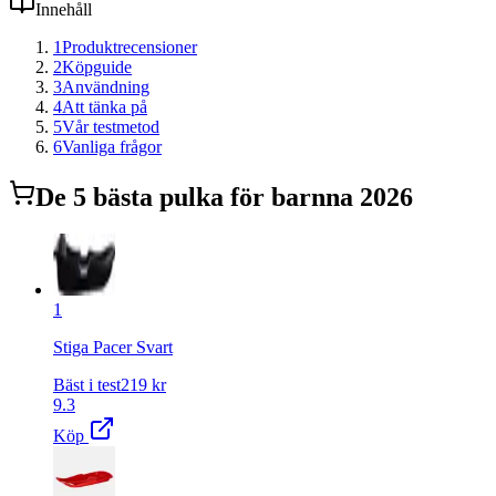
Innehåll
1
Produktrecensioner
2
Köpguide
3
Användning
4
Att tänka på
5
Vår testmetod
6
Vanliga frågor
De
5
bästa
pulka för barn
na 2026
1
Stiga Pacer Svart
Bäst i test
219
kr
9.3
Köp