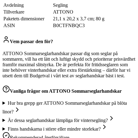
Avdelning
‎Segling
Tillverkare
‎ATTONO
Paketets dimensioner
‎21,1 x 20,2 x 3,7 cm; 80 g
ASIN
‎B0CTFNBQC3
Vem passar den för?
ATTONO Sommarseglarhandskar passar dig som seglar på
sommaren, vill ha ett lätt och luftigt skydd och prioriterar prisvärdhet
framför maximal slitstyrka. De är perfekta för fritidsseglaren som
inte behöver vinterhandskar eller extra förstärkning – därför har vi
utsett dem till Budgetval i vårt test av seglarhandskar bäst i test.
Vanliga frågor om
ATTONO Sommarseglarhandskar
Hur bra grepp ger ATTONO Sommarseglarhandskar på blöta
linor?
Är dessa seglarhandskar lämpliga för vintersegling?
Finns handskarna i större eller mindre storlekar?
Rekommenderad återförsäljare