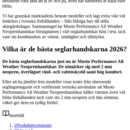
dessutom vara lätta att ta av och på, även när händerna är kalla eller
blöta.
Vi har granskat marknadens hetaste modeller och lagt extra vikt vid
funktion i svenska förhållanden – från blåsiga hav till stilla
skärgårdsdagar. Sammantaget tar Musto Performance All Weather
Neoprenhandskar förstaplatsen i vårt seglarhandskar bäst i test, tack
vare sin kombination av värme, smidighet och slitstyrka.
Vilka är de bästa seglarhandskarna 2026?
De bästa seglarhandskarna just nu är Musto Performance All
Weather Neoprenhandskar. De utmärker sig med 2 mm
neopren, överlägset vind- och vattenskydd samt hög komfort.
Efter att ha jämfört fem modeller visar tester från oberoende
seglingsmagasin och verifierade svenska användare att Musto
Performance All Weather Neoprenhandskar håller värmen även vid
blöta förhållanden tack vare sin 2 mm neopren och täta sömmar,
vilket ger dem en tydlig fördel.
Innehåll
1
Produktrecensioner