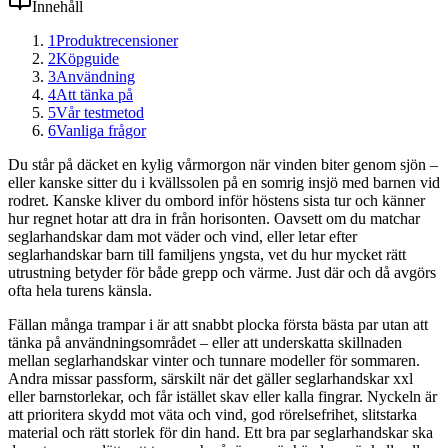
Innehåll
1
Produktrecensioner
2
Köpguide
3
Användning
4
Att tänka på
5
Vår testmetod
6
Vanliga frågor
Du står på däcket en kylig vårmorgon när vinden biter genom sjön –
eller kanske sitter du i kvällssolen på en somrig insjö med barnen vid
rodret. Kanske kliver du ombord inför höstens sista tur och känner
hur regnet hotar att dra in från horisonten. Oavsett om du matchar
seglarhandskar dam mot väder och vind, eller letar efter
seglarhandskar barn till familjens yngsta, vet du hur mycket rätt
utrustning betyder för både grepp och värme. Just där och då avgörs
ofta hela turens känsla.
Fällan många trampar i är att snabbt plocka första bästa par utan att
tänka på användningsområdet – eller att underskatta skillnaden
mellan seglarhandskar vinter och tunnare modeller för sommaren.
Andra missar passform, särskilt när det gäller seglarhandskar xxl
eller barnstorlekar, och får istället skav eller kalla fingrar. Nyckeln är
att prioritera skydd mot väta och vind, god rörelsefrihet, slitstarka
material och rätt storlek för din hand. Ett bra par seglarhandskar ska