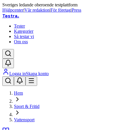
Sveriges ledande oberoende testplattform
Hjälpcenter
|
Vår redaktion
|
För företag
|
Press
Testra
.
Tester
Kategorier
Så testar vi
Om oss
Logga in
Skapa konto
Hem
Sport & Fritid
Vattensport