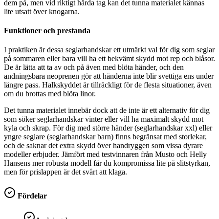
dem på, men vid riktigt hårda tag kan det tunna materialet kännas
lite utsatt över knogarna.
Funktioner och prestanda
I praktiken är dessa seglarhandskar ett utmärkt val för dig som seglar
på sommaren eller bara vill ha ett bekvämt skydd mot rep och blåsor.
De är lätta att ta av och på även med blöta händer, och den
andningsbara neoprenen gör att händerna inte blir svettiga ens under
längre pass. Halkskyddet är tillräckligt för de flesta situationer, även
om du brottas med blöta linor.
Det tunna materialet innebär dock att de inte är ett alternativ för dig
som söker seglarhandskar vinter eller vill ha maximalt skydd mot
kyla och skrap. För dig med större händer (seglarhandskar xxl) eller
yngre seglare (seglarhandskar barn) finns begränsat med storlekar,
och de saknar det extra skydd över handryggen som vissa dyrare
modeller erbjuder. Jämfört med testvinnaren från Musto och Helly
Hansens mer robusta modell får du kompromissa lite på slitstyrkan,
men för prislappen är det svårt att klaga.
Fördelar