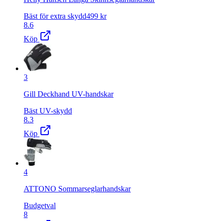
Bäst för extra skydd
499
kr
8.6
Köp
3
Gill Deckhand UV-handskar
Bäst UV-skydd
8.3
Köp
4
ATTONO Sommarseglarhandskar
Budgetval
8