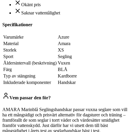
Okänt pris
Saknar vattentålighet
Specifikationer
Varumärke
Azure
Material
Amara
Storlek
XS
Sport
Segling
Åldersintervall (beskrivning)
Vuxen
Färg
BLÅ
Typ av stängning
Kardborre
Inkluderade komponenter
Handskar
Vem passar den för?
AMARA Marinblå Seglingshandskar passar vuxna seglare som vill
ha ett mångsidigt och prisvärt alternativ för dagsturer och träning –
framförallt de som seglar i torrt väder och värdesätter smidighet
framför vattenskydd. Just därför har vi utsett dem till bäst
mångsidighet i årets test av seglarhandskar bäst i test.