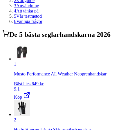
2
Köpguide
3
Användning
4
Att tänka på
5
Vår testmetod
6
Vanliga frågor
De
5
bästa
seglarhandskar
na 2026
1
Musto Performance All Weather Neoprenhandskar
Bäst i test
649
kr
9.1
Köp
2
Helly Hansen Långa Skinnseglarhandskar