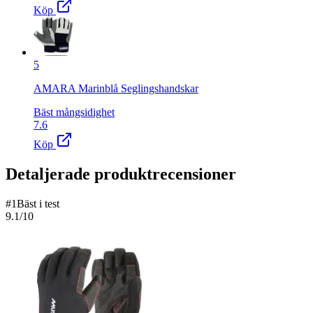
Köp
5
AMARA Marinblå Seglingshandskar
Bäst mångsidighet
7.6
Köp
Detaljerade produktrecensioner
#
1
Bäst i test
9.1
/10