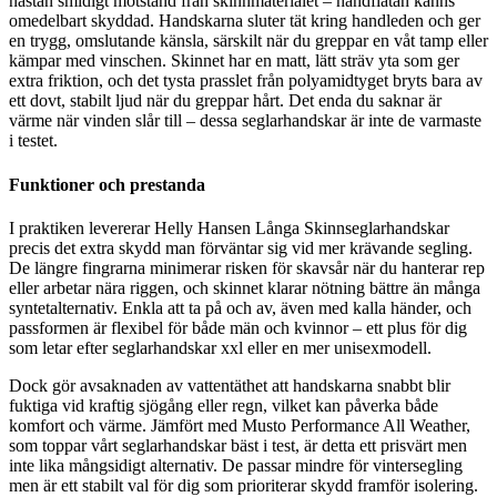
nästan smidigt motstånd från skinnmaterialet – handflatan känns
omedelbart skyddad. Handskarna sluter tät kring handleden och ger
en trygg, omslutande känsla, särskilt när du greppar en våt tamp eller
kämpar med vinschen. Skinnet har en matt, lätt sträv yta som ger
extra friktion, och det tysta prasslet från polyamidtyget bryts bara av
ett dovt, stabilt ljud när du greppar hårt. Det enda du saknar är
värme när vinden slår till – dessa seglarhandskar är inte de varmaste
i testet.
Funktioner och prestanda
I praktiken levererar Helly Hansen Långa Skinnseglarhandskar
precis det extra skydd man förväntar sig vid mer krävande segling.
De längre fingrarna minimerar risken för skavsår när du hanterar rep
eller arbetar nära riggen, och skinnet klarar nötning bättre än många
syntetalternativ. Enkla att ta på och av, även med kalla händer, och
passformen är flexibel för både män och kvinnor – ett plus för dig
som letar efter seglarhandskar xxl eller en mer unisexmodell.
Dock gör avsaknaden av vattentäthet att handskarna snabbt blir
fuktiga vid kraftig sjögång eller regn, vilket kan påverka både
komfort och värme. Jämfört med Musto Performance All Weather,
som toppar vårt seglarhandskar bäst i test, är detta ett prisvärt men
inte lika mångsidigt alternativ. De passar mindre för vintersegling
men är ett stabilt val för dig som prioriterar skydd framför isolering.