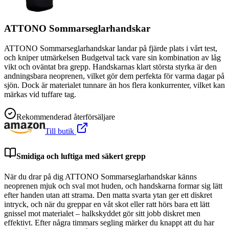
ATTONO Sommarseglarhandskar
ATTONO Sommarseglarhandskar landar på fjärde plats i vårt test,
och kniper utmärkelsen Budgetval tack vare sin kombination av låg
vikt och oväntat bra grepp. Handskarnas klart största styrka är den
andningsbara neoprenen, vilket gör dem perfekta för varma dagar på
sjön. Dock är materialet tunnare än hos flera konkurrenter, vilket kan
märkas vid tuffare tag.
Rekommenderad återförsäljare
Till butik
Smidiga och luftiga med säkert grepp
När du drar på dig ATTONO Sommarseglarhandskar känns
neoprenen mjuk och sval mot huden, och handskarna formar sig lätt
efter handen utan att strama. Den matta svarta ytan ger ett diskret
intryck, och när du greppar en våt skot eller ratt hörs bara ett lätt
gnissel mot materialet – halkskyddet gör sitt jobb diskret men
effektivt. Efter några timmars segling märker du knappt att du har