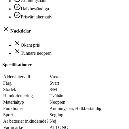
Andningsbara
Halkbeständiga
Prisvärt alternativ
Nackdelar
Okänt pris
Tunnare neopren
Specifikationer
Åldersintervall
‎Vuxen
Färg
‎Svart
Storlek
‎8/M
Handorientering
‎Tvåhänt
Materialtyp
‎Neopren
Funktioner
‎Andningsbar, Halkbeständig
Sport
‎Segling
Är batterier inkluderade?
‎Nej
Varumärke
‎ATTONO