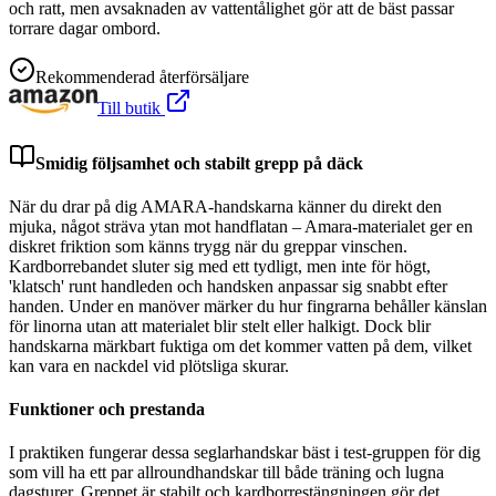
och ratt, men avsaknaden av vattentålighet gör att de bäst passar
torrare dagar ombord.
Rekommenderad återförsäljare
Till butik
Smidig följsamhet och stabilt grepp på däck
När du drar på dig AMARA-handskarna känner du direkt den
mjuka, något sträva ytan mot handflatan – Amara-materialet ger en
diskret friktion som känns trygg när du greppar vinschen.
Kardborrebandet sluter sig med ett tydligt, men inte för högt,
'klatsch' runt handleden och handsken anpassar sig snabbt efter
handen. Under en manöver märker du hur fingrarna behåller känslan
för linorna utan att materialet blir stelt eller halkigt. Dock blir
handskarna märkbart fuktiga om det kommer vatten på dem, vilket
kan vara en nackdel vid plötsliga skurar.
Funktioner och prestanda
I praktiken fungerar dessa seglarhandskar bäst i test-gruppen för dig
som vill ha ett par allroundhandskar till både träning och lugna
dagsturer. Greppet är stabilt och kardborrestängningen gör det