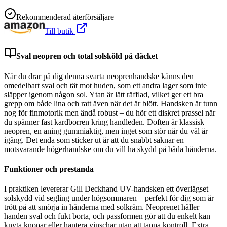
Rekommenderad återförsäljare
Till butik
Sval neopren och total solsköld på däcket
När du drar på dig denna svarta neoprenhandske känns den
omedelbart sval och tät mot huden, som ett andra lager som inte
släpper igenom någon sol. Ytan är lätt räfflad, vilket ger ett bra
grepp om både lina och ratt även när det är blött. Handsken är tunn
nog för finmotorik men ändå robust – du hör ett diskret prassel när
du spänner fast kardborren kring handleden. Doften är klassisk
neopren, en aning gummiaktig, men inget som stör när du väl är
igång. Det enda som sticker ut är att du snabbt saknar en
motsvarande högerhandske om du vill ha skydd på båda händerna.
Funktioner och prestanda
I praktiken levererar Gill Deckhand UV-handsken ett överlägset
solskydd vid segling under högsommaren – perfekt för dig som är
trött på att smörja in händerna med solkräm. Neoprenet håller
handen sval och fukt borta, och passformen gör att du enkelt kan
knyta knopar eller hantera vinschar utan att tappa kontroll. Extra