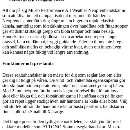
Att dra på sig Musto Performance All Weather Neoprenhandskar är
som att kliva in i ett dämpat, isolerat utrymme för händerna.
Neoprenet sluter tätt kring fingrarna och ger en mjukt elastisk
känsla, samtidigt som förstärkningen över handflata och fingertoppar
ger ett distinkt stadigt grepp om blöta tampar och hala beslag.
Handskarna är nästan ljudlösa när du arbetar med repen – inget
prassel, bara ett dämpat, tryggt gnidande. Efter en timme ute i regn
och snålblåst märks en behaglig värme kvar, även om innerväven
kan kännas något fuktig vid längre användning.
Funktioner och prestanda
Dessa seglarhandskar är ett måste för dig som seglar året om eller
ger dig ut tidigt på våren. De vind- och vattentäta egenskaperna gör
stor skillnad när temperaturen sjunker och skummet yr kring båten.
Med 2 mm neopren får du precis lagom rörelsefrihet för att lossa
skot eller lägga till, och förstärkningarna i handflata och på fingrar
gör att repet ligger stadigt även när händerna är kalla eller blöta. Välj
rätt storlek utifrån din handomkrets för bästa passform; handskarna
finns i allt från Small till X-Large.
Det högre priset är den tydligaste nackdelen, särskilt jämfört med
enklare modeller som ATTONO Sommarseglarhandskar. Musto-