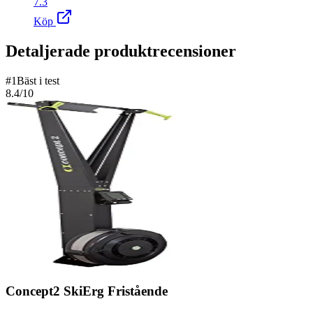
7.3
Köp
Detaljerade produktrecensioner
#
1
Bäst i test
8.4
/10
Concept2 SkiErg Fristående