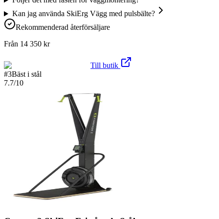
Kan jag använda SkiErg Vägg med pulsbälte?
Rekommenderad återförsäljare
Från
14 350
kr
Till butik
#
3
Bäst i stål
7.7
/10