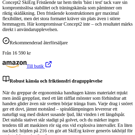
Concept2 SkiErg Fristående tar hem titeln 'bäst i test' tack vare sin
kompromisslösa stabilitet och träningskänsla som påminner om
riktig skidåkning. Den fristående konstruktionen ger maximal
flexibilitet, men det stora formatet kräver sin plats även i större
hemmagym. Här kompromissar Concept2 inte – och resultatet märks
direkt i användarupplevelsen.
Rekommenderad återförsäljare
Från
16 590
kr
Till butik
Robust känsla och friktionsfri dragupplevelse
När du greppar de ergonomiska handtagen känns materialet mjukt
men ändå greppfast, med ett lätt räfflat mönster som förhindrar att
handen glider även när svetten börjar tränga fram. Varje drag i snöret
ger ett dovt, jämnt motstånd – spiraldämpningen levererar ett
naturligt sug med diskret susande ljud, likt vinden i ett längdspår.
Det stabila stativet står stadigt på golvet, och du märker ingen
tendens till att maskinen rör sig ens vid explosiva intervaller. En liten
nackdel: höjden på 216 cm gör att SkiErg kräver generös takhöjd för