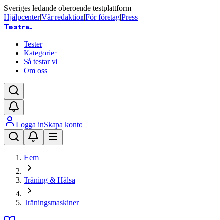
Sveriges ledande oberoende testplattform
Hjälpcenter
|
Vår redaktion
|
För företag
|
Press
Testra
.
Tester
Kategorier
Så testar vi
Om oss
Logga in
Skapa konto
Hem
Träning & Hälsa
Träningsmaskiner