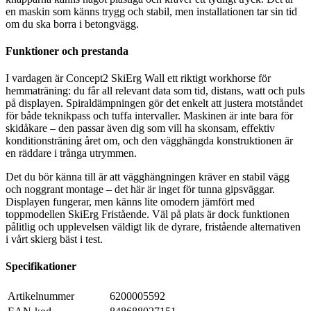
en maskin som känns trygg och stabil, men installationen tar sin tid
om du ska borra i betongvägg.
Funktioner och prestanda
I vardagen är Concept2 SkiErg Wall ett riktigt workhorse för
hemmaträning: du får all relevant data som tid, distans, watt och puls
på displayen. Spiraldämpningen gör det enkelt att justera motståndet
för både teknikpass och tuffa intervaller. Maskinen är inte bara för
skidåkare – den passar även dig som vill ha skonsam, effektiv
konditionsträning året om, och den vägghängda konstruktionen är
en räddare i trånga utrymmen.
Det du bör känna till är att vägghängningen kräver en stabil vägg
och noggrant montage – det här är inget för tunna gipsväggar.
Displayen fungerar, men känns lite omodern jämfört med
toppmodellen SkiErg Fristående. Väl på plats är dock funktionen
pålitlig och upplevelsen väldigt lik de dyrare, fristående alternativen
i vårt skierg bäst i test.
Specifikationer
Artikelnummer
6200005592