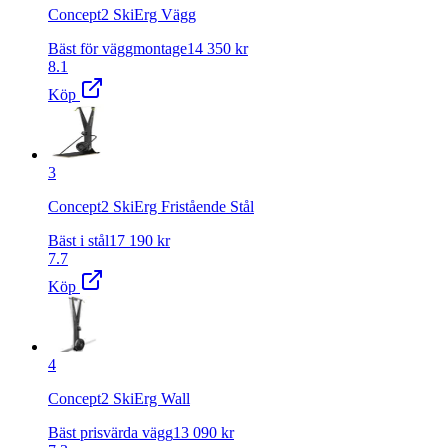
Concept2 SkiErg Vägg
Bäst för väggmontage
14 350
kr
8.1
Köp
3
Concept2 SkiErg Fristående Stål
Bäst i stål
17 190
kr
7.7
Köp
4
Concept2 SkiErg Wall
Bäst prisvärda vägg
13 090
kr