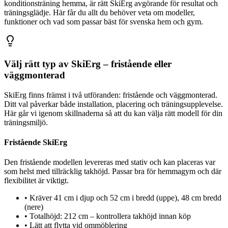
konditionsträning hemma, är rätt SkiErg avgörande för resultat och
träningsglädje. Här får du allt du behöver veta om modeller,
funktioner och vad som passar bäst för svenska hem och gym.
Välj rätt typ av SkiErg – fristående eller
väggmonterad
SkiErg finns främst i två utföranden: fristående och väggmonterad.
Ditt val påverkar både installation, placering och träningsupplevelse.
Här går vi igenom skillnaderna så att du kan välja rätt modell för din
träningsmiljö.
Fristående SkiErg
Den fristående modellen levereras med stativ och kan placeras var
som helst med tillräcklig takhöjd. Passar bra för hemmagym och där
flexibilitet är viktigt.
•
Kräver 41 cm i djup och 52 cm i bredd (uppe), 48 cm bredd
(nere)
•
Totalhöjd: 212 cm – kontrollera takhöjd innan köp
•
Lätt att flytta vid ommöblering