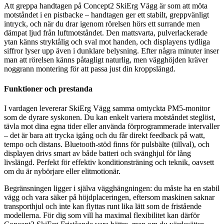
Att greppa handtagen på Concept2 SkiErg Vägg är som att möta
motståndet i en pistbacke – handtagen ger ett stabilt, greppvänligt
intryck, och när du drar igenom rörelsen hörs ett surrande men
dämpat ljud från luftmotståndet. Den mattsvarta, pulverlackerade
ytan känns stryktålig och sval mot handen, och displayens tydliga
siffror lyser upp även i dunklare belysning. Efter några minuter inser
man att rörelsen känns påtagligt naturlig, men vägghöjden kräver
noggrann montering för att passa just din kroppslängd.
Funktioner och prestanda
I vardagen levererar SkiErg Vägg samma omtyckta PM5-monitor
som de dyrare syskonen. Du kan enkelt variera motståndet steglöst,
tävla mot dina egna tider eller använda förprogrammerade intervaller
– det är bara att trycka igång och du får direkt feedback på watt,
tempo och distans. Bluetooth-stöd finns för pulsbälte (tillval), och
displayen drivs smart av både batteri och svänghjul för lång
livslängd. Perfekt för effektiv konditionsträning och teknik, oavsett
om du är nybörjare eller elitmotionär.
Begränsningen ligger i själva vägghängningen: du måste ha en stabil
vägg och vara säker på höjdplaceringen, eftersom maskinen saknar
transporthjul och inte kan flyttas runt lika lätt som de fristående
modellerna. För dig som vill ha maximal flexibilitet kan därför