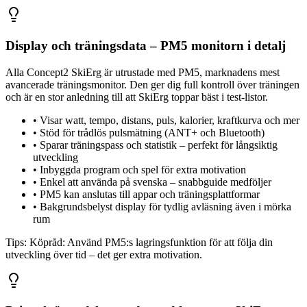
Display och träningsdata – PM5 monitorn i detalj
Alla Concept2 SkiErg är utrustade med PM5, marknadens mest
avancerade träningsmonitor. Den ger dig full kontroll över träningen
och är en stor anledning till att SkiErg toppar bäst i test-listor.
•
Visar watt, tempo, distans, puls, kalorier, kraftkurva och mer
•
Stöd för trådlös pulsmätning (ANT+ och Bluetooth)
•
Sparar träningspass och statistik – perfekt för långsiktig
utveckling
•
Inbyggda program och spel för extra motivation
•
Enkel att använda på svenska – snabbguide medföljer
•
PM5 kan anslutas till appar och träningsplattformar
•
Bakgrundsbelyst display för tydlig avläsning även i mörka
rum
Tips:
Köpråd: Använd PM5:s lagringsfunktion för att följa din
utveckling över tid – det ger extra motivation.