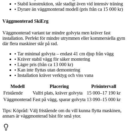
•
Stabil konstruktion, står stadigt även vid intensiv träning
•
Dyrare än väggmonterad modell (pris från ca 15 000 kr)
Väggmonterad SkiErg
Väggmonterad variant tar mindre golvyta men kräver fast
installation. Perfekt för mindre utrymmen eller kommersiella gym
där flera maskiner står på rad.
•
Tar minimal golvyta – endast 41 cm djup från vägg
•
Kräver stabil vägg för säker montering
•
Lägre pris (från ca 13 000 kr)
•
Kan inte flyttas utan demontering
•
Installation kräver verktyg och viss vana
Modell
Placering
Prisintervall
Fristående
Valfri plats, kräver golvyta
15 000–17 190 kr
Väggmonterad
Fast på vägg, sparar golvyta
13 090–15 000 kr
Tips:
Köpråd: Välj fristående om du vill kunna flytta maskinen,
annars är väggmonterad bäst för små ytor.