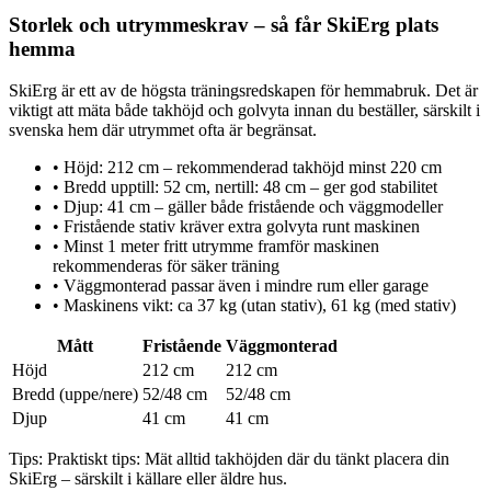
Storlek och utrymmeskrav – så får SkiErg plats
hemma
SkiErg är ett av de högsta träningsredskapen för hemmabruk. Det är
viktigt att mäta både takhöjd och golvyta innan du beställer, särskilt i
svenska hem där utrymmet ofta är begränsat.
•
Höjd: 212 cm – rekommenderad takhöjd minst 220 cm
•
Bredd upptill: 52 cm, nertill: 48 cm – ger god stabilitet
•
Djup: 41 cm – gäller både fristående och väggmodeller
•
Fristående stativ kräver extra golvyta runt maskinen
•
Minst 1 meter fritt utrymme framför maskinen
rekommenderas för säker träning
•
Väggmonterad passar även i mindre rum eller garage
•
Maskinens vikt: ca 37 kg (utan stativ), 61 kg (med stativ)
Mått
Fristående
Väggmonterad
Höjd
212 cm
212 cm
Bredd (uppe/nere)
52/48 cm
52/48 cm
Djup
41 cm
41 cm
Tips:
Praktiskt tips: Mät alltid takhöjden där du tänkt placera din
SkiErg – särskilt i källare eller äldre hus.