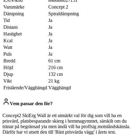
EAN-kod
848688027151
Varumärke
Concept 2
Dämpning
Spiraldämpning
Tid
Ja
Distans
Ja
Hastighet
Ja
Kcal
Ja
Watt
Ja
Puls
Ja
Bredd
61 cm
Höjd
216 cm
Djup
132 cm
Vikt
21 kg
Fristående/Vägghängd
Vägghängd
Vem passar den för?
Concept2 SkiErg Wall är ett utmärkt val för dig som vill ha en
prisvärd, platsbesparande skierg i hemmagymmet, särskilt om du
tränar på begränsad yta men ändå vill ha proffsig motståndskänsla.
Därför har vi utsett den till 'Bäst prisvärda vägg' i årets test.