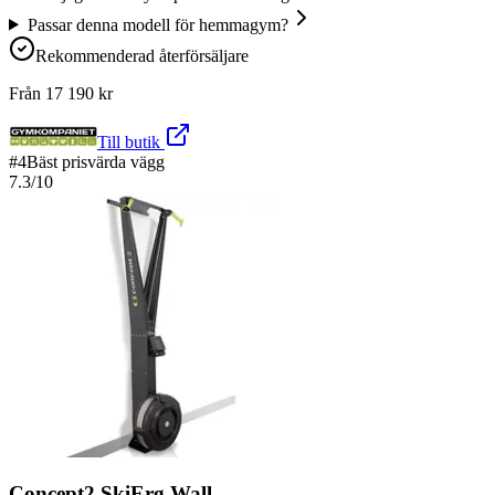
Passar denna modell för hemmagym?
Rekommenderad återförsäljare
Från
17 190
kr
Till butik
#
4
Bäst prisvärda vägg
7.3
/10
Concept2 SkiErg Wall