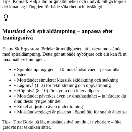
Tips:
Köpråd: Välj alltid originaltillbehör och undvik billiga kopior –
det lönar sig i längden för både säkerhet och livslängd.
Motstånd och spiraldämpning – anpassa efter
träningsnivå
En av SkiErgs stora fördelar är möjligheten att justera motståndet
med spiraldämpning. Detta gör att både nybörjare och elit kan få ut
maximalt av träningen.
•
Spiraldämpning ger 1–10 motståndsnivåer – passar alla
nivåer
•
Motståndet simulerar klassisk skidåkning och stakning
•
Låg nivå (1–3) för teknikträning och uppvärmning
•
Hög nivå (8–10) för styrka och intervallpass
•
Motståndet påverkas även av draghastighet – ju hårdare du
drar, desto tyngre blir det
•
Enkel att justera även under träning
•
Motståndsreglaget är placerat i ögonhöjd för snabb åtkomst
Tips:
Tips: Börja på låg motståndsnivå om du är nybörjare – öka
gradvis när tekniken sitter.