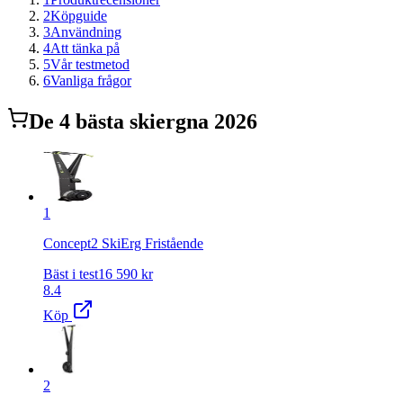
2
Köpguide
3
Användning
4
Att tänka på
5
Vår testmetod
6
Vanliga frågor
De
4
bästa
skierg
na 2026
1
Concept2 SkiErg Fristående
Bäst i test
16 590
kr
8.4
Köp
2