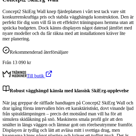
Concept2 SkiErg Wall knep fjärdeplatsen i vårt test tack vare sitt
konkurrenskraftiga pris och stabila vägghängda konstruktion. Den är
perfekt för dig som vill få in ett effektivt träningspass hemma utan att
spräcka budgeten. Dock känns displayen något daterad jämfört med
nyare modeller och du får räkna med att installationen kräver lite
mer planering.
Rekommenderad återförsäljare
Från
13 090
kr
Till butik
Robust vägghängd känsla med klassisk SkiErg-upplevelse
När jag greppar de räfflade handtagen på Concept2 SkiErg Wall och
drar igång första intervallen hörs ett karaktäristiskt, dovt vinande ljud
från spiraldämpningen – precis det motstånd man vill ha för att
simulera skidåkning på snö. Maskinens smala profil gör att den
smälter in längs väggen och lämnar gott om rörelseutrymme framför.
Displayen är tydlig och lätt att avläsa mitt i svettiga drag, men
knapparna känns något plastiga och kräver ett tydligt tryck. Det är