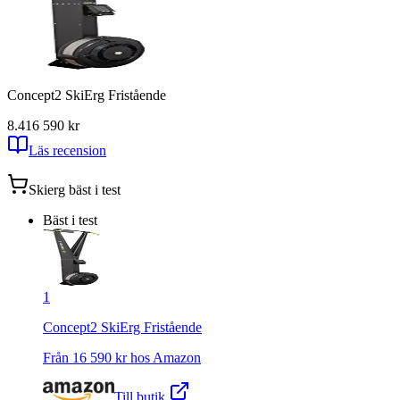
Concept2 SkiErg Fristående
8.4
16 590
kr
Läs recension
Skierg
bäst i test
Bäst i test
1
Concept2 SkiErg Fristående
Från
16 590
kr hos
Amazon
Till butik