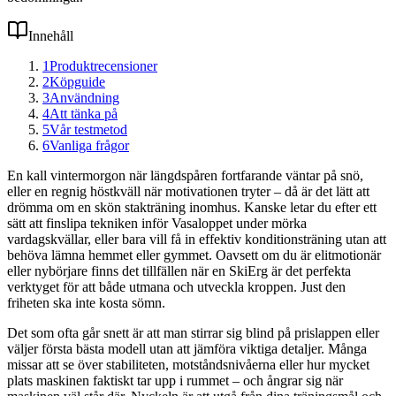
Innehåll
1
Produktrecensioner
2
Köpguide
3
Användning
4
Att tänka på
5
Vår testmetod
6
Vanliga frågor
En kall vintermorgon när längdspåren fortfarande väntar på snö,
eller en regnig höstkväll när motivationen tryter – då är det lätt att
drömma om en skön stakträning inomhus. Kanske letar du efter ett
sätt att finslipa tekniken inför Vasaloppet under mörka
vardagskvällar, eller bara vill få in effektiv konditionsträning utan att
behöva lämna hemmet eller gymmet. Oavsett om du är elitmotionär
eller nybörjare finns det tillfällen när en SkiErg är det perfekta
verktyget för att både utmana och utveckla kroppen. Just den
friheten ska inte kosta sömn.
Det som ofta går snett är att man stirrar sig blind på prislappen eller
väljer första bästa modell utan att jämföra viktiga detaljer. Många
missar att se över stabiliteten, motståndsnivåerna eller hur mycket
plats maskinen faktiskt tar upp i rummet – och ångrar sig när