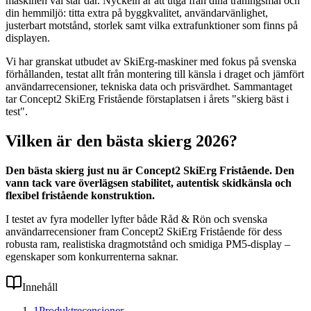
maskinen väl står där. Nyckeln är att utgå från dina träningsmål och
din hemmiljö: titta extra på byggkvalitet, användarvänlighet,
justerbart motstånd, storlek samt vilka extrafunktioner som finns på
displayen.
Vi har granskat utbudet av SkiErg-maskiner med fokus på svenska
förhållanden, testat allt från montering till känsla i draget och jämfört
användarrecensioner, tekniska data och prisvärdhet. Sammantaget
tar Concept2 SkiErg Fristående förstaplatsen i årets "skierg bäst i
test".
Vilken är den bästa skierg 2026?
Den bästa skierg just nu är Concept2 SkiErg Fristående. Den
vann tack vare överlägsen stabilitet, autentisk skidkänsla och
flexibel fristående konstruktion.
I testet av fyra modeller lyfter både Råd & Rön och svenska
användarrecensioner fram Concept2 SkiErg Fristående för dess
robusta ram, realistiska dragmotstånd och smidiga PM5-display –
egenskaper som konkurrenterna saknar.
Innehåll
1
Produktrecensioner