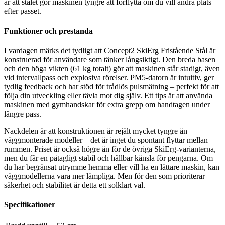
är att stålet gör maskinen tyngre att förflytta om du vill ändra plats
efter passet.
Funktioner och prestanda
I vardagen märks det tydligt att Concept2 SkiErg Fristående Stål är
konstruerad för användare som tänker långsiktigt. Den breda basen
och den höga vikten (61 kg totalt) gör att maskinen står stadigt, även
vid intervallpass och explosiva rörelser. PM5-datorn är intuitiv, ger
tydlig feedback och har stöd för trådlös pulsmätning – perfekt för att
följa din utveckling eller tävla mot dig själv. Ett tips är att använda
maskinen med gymhandskar för extra grepp om handtagen under
längre pass.
Nackdelen är att konstruktionen är rejält mycket tyngre än
väggmonterade modeller – det är inget du spontant flyttar mellan
rummen. Priset är också högre än för de övriga SkiErg-varianterna,
men du får en påtagligt stabil och hållbar känsla för pengarna. Om
du har begränsat utrymme hemma eller vill ha en lättare maskin, kan
väggmodellerna vara mer lämpliga. Men för den som prioriterar
säkerhet och stabilitet är detta ett solklart val.
Specifikationer