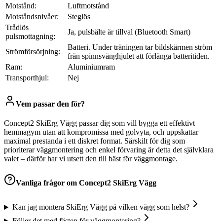
Motstånd:
Luftmotstånd
Motståndsnivåer:
Steglös
Trådlös
Ja, pulsbälte är tillval (Bluetooth Smart)
pulsmottagning:
Batteri. Under träningen tar bildskärmen ström
Strömförsörjning:
från spinnsvänghjulet att förlänga batteritiden.
Ram:
Aluminiumram
Transporthjul:
Nej
Vem passar den för?
Concept2 SkiErg Vägg passar dig som vill bygga ett effektivt
hemmagym utan att kompromissa med golvyta, och uppskattar
maximal prestanda i ett diskret format. Särskilt för dig som
prioriterar väggmontering och enkel förvaring är detta det självklara
valet – därför har vi utsett den till bäst för väggmontage.
Vanliga frågor om
Concept2 SkiErg Vägg
Kan jag montera SkiErg Vägg på vilken vägg som helst?
Följer det med fästen för väggmontering?