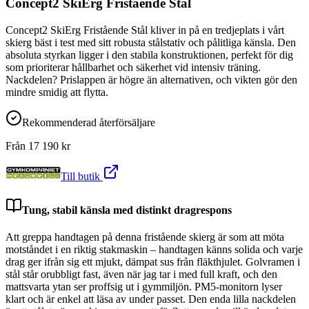
Concept2 SkiErg Fristående Stål
Concept2 SkiErg Fristående Stål kliver in på en tredjeplats i vårt
skierg bäst i test med sitt robusta stålstativ och pålitliga känsla. Den
absoluta styrkan ligger i den stabila konstruktionen, perfekt för dig
som prioriterar hållbarhet och säkerhet vid intensiv träning.
Nackdelen? Prislappen är högre än alternativen, och vikten gör den
mindre smidig att flytta.
Rekommenderad återförsäljare
Från
17 190
kr
Till butik
Tung, stabil känsla med distinkt dragrespons
Att greppa handtagen på denna fristående skierg är som att möta
motståndet i en riktig stakmaskin – handtagen känns solida och varje
drag ger ifrån sig ett mjukt, dämpat sus från fläkthjulet. Golvramen i
stål står orubbligt fast, även när jag tar i med full kraft, och den
mattsvarta ytan ser proffsig ut i gymmiljön. PM5-monitorn lyser
klart och är enkel att läsa av under passet. Den enda lilla nackdelen