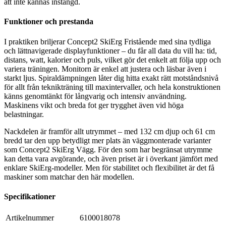
att inte kännas instängd.
Funktioner och prestanda
I praktiken briljerar Concept2 SkiErg Fristående med sina tydliga
och lättnavigerade displayfunktioner – du får all data du vill ha: tid,
distans, watt, kalorier och puls, vilket gör det enkelt att följa upp och
variera träningen. Monitorn är enkel att justera och läsbar även i
starkt ljus. Spiraldämpningen låter dig hitta exakt rätt motståndsnivå
för allt från teknikträning till maxintervaller, och hela konstruktionen
känns genomtänkt för långvarig och intensiv användning.
Maskinens vikt och breda fot ger trygghet även vid höga
belastningar.
Nackdelen är framför allt utrymmet – med 132 cm djup och 61 cm
bredd tar den upp betydligt mer plats än väggmonterade varianter
som Concept2 SkiErg Vägg. För den som har begränsat utrymme
kan detta vara avgörande, och även priset är i överkant jämfört med
enklare SkiErg-modeller. Men för stabilitet och flexibilitet är det få
maskiner som matchar den här modellen.
Specifikationer
Artikelnummer
6100018078