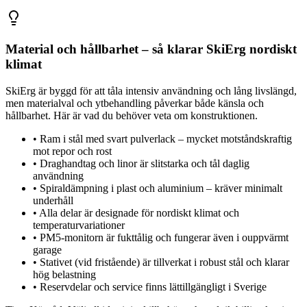
Material och hållbarhet – så klarar SkiErg nordiskt
klimat
SkiErg är byggd för att tåla intensiv användning och lång livslängd,
men materialval och ytbehandling påverkar både känsla och
hållbarhet. Här är vad du behöver veta om konstruktionen.
•
Ram i stål med svart pulverlack – mycket motståndskraftig
mot repor och rost
•
Draghandtag och linor är slitstarka och tål daglig
användning
•
Spiraldämpning i plast och aluminium – kräver minimalt
underhåll
•
Alla delar är designade för nordiskt klimat och
temperaturvariationer
•
PM5-monitorn är fukttålig och fungerar även i ouppvärmt
garage
•
Stativet (vid fristående) är tillverkat i robust stål och klarar
hög belastning
•
Reservdelar och service finns lättillgängligt i Sverige