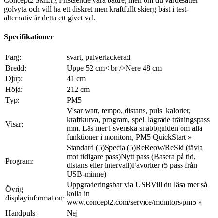
Concept2 SkiErg Fristående vara bättre, men om du värdesätter
golvyta och vill ha ett diskret men kraftfullt skierg bäst i test-
alternativ är detta ett givet val.
Specifikationer
Färg:
svart, pulverlackerad
Bredd:
Uppe 52 cm< br />Nere 48 cm
Djup:
41 cm
Höjd:
212 cm
Typ:
PM5
Visar watt, tempo, distans, puls, kalorier,
kraftkurva, program, spel, lagrade träningspass
Visar:
mm. Läs mer i svenska snabbguiden om alla
funktioner i monitorn, PM5 QuickStart »
Standard (5)Specia (5)ReReow/ReSki (tävla
mot tidigare pass)Nytt pass (Basera på tid,
Program:
distans eller intervall)Favoriter (5 pass från
USB-minne)
Uppgraderingsbar via USBVill du läsa mer så
Övrig
kolla in
displayinformation:
www.concept2.com/service/monitors/pm5 »
Handpuls:
Nej