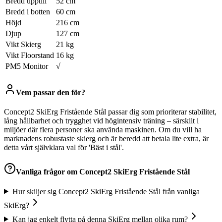
Bredd upptill
52 cm
Bredd i botten
60 cm
Höjd
216 cm
Djup
127 cm
Vikt Skierg
21 kg
Vikt Floorstand
16 kg
PM5 Monitor
√
Vem passar den för?
Concept2 SkiErg Fristående Stål passar dig som prioriterar stabilitet,
lång hållbarhet och trygghet vid högintensiv träning – särskilt i
miljöer där flera personer ska använda maskinen. Om du vill ha
marknadens robustaste skierg och är beredd att betala lite extra, är
detta vårt självklara val för 'Bäst i stål'.
Vanliga frågor om
Concept2 SkiErg Fristående Stål
Hur skiljer sig Concept2 SkiErg Fristående Stål från vanliga
SkiErg?
Kan jag enkelt flytta på denna SkiErg mellan olika rum?