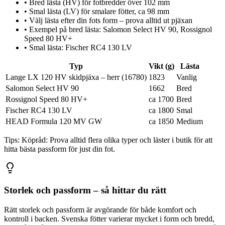
•
Bred lästa (HV) för fotbredder över 102 mm
•
Smal lästa (LV) för smalare fötter, ca 98 mm
•
Välj lästa efter din fots form – prova alltid ut pjäxan
•
Exempel på bred lästa: Salomon Select HV 90, Rossignol
Speed 80 HV+
•
Smal lästa: Fischer RC4 130 LV
Typ
Vikt (g)
Lästa
Lange LX 120 HV skidpjäxa – herr (16780)
1823
Vanlig
Salomon Select HV 90
1662
Bred
Rossignol Speed 80 HV+
ca 1700
Bred
Fischer RC4 130 LV
ca 1800
Smal
HEAD Formula 120 MV GW
ca 1850
Medium
Tips:
Köpråd: Prova alltid flera olika typer och läster i butik för att
hitta bästa passform för just din fot.
Storlek och passform – så hittar du rätt
Rätt storlek och passform är avgörande för både komfort och
kontroll i backen. Svenska fötter varierar mycket i form och bredd,