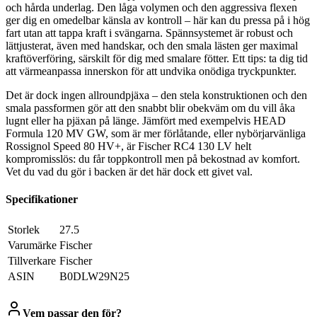
och hårda underlag. Den låga volymen och den aggressiva flexen
ger dig en omedelbar känsla av kontroll – här kan du pressa på i hög
fart utan att tappa kraft i svängarna. Spännsystemet är robust och
lättjusterat, även med handskar, och den smala lästen ger maximal
kraftöverföring, särskilt för dig med smalare fötter. Ett tips: ta dig tid
att värmeanpassa innerskon för att undvika onödiga tryckpunkter.
Det är dock ingen allroundpjäxa – den stela konstruktionen och den
smala passformen gör att den snabbt blir obekväm om du vill åka
lugnt eller ha pjäxan på länge. Jämfört med exempelvis HEAD
Formula 120 MV GW, som är mer förlåtande, eller nybörjarvänliga
Rossignol Speed 80 HV+, är Fischer RC4 130 LV helt
kompromisslös: du får toppkontroll men på bekostnad av komfort.
Vet du vad du gör i backen är det här dock ett givet val.
Specifikationer
Storlek
‎27.5
Varumärke
‎Fischer
Tillverkare
‎Fischer
ASIN
‎B0DLW29N25
Vem passar den för?