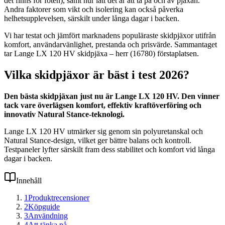
det finns för foten), samt hur lätt det är att ta på och av pjäxan.
Andra faktorer som vikt och isolering kan också påverka
helhetsupplevelsen, särskilt under långa dagar i backen.
Vi har testat och jämfört marknadens populäraste skidpjäxor utifrån
komfort, användarvänlighet, prestanda och prisvärde. Sammantaget
tar Lange LX 120 HV skidpjäxa – herr (16780) förstaplatsen.
Vilka skidpjäxor är bäst i test 2026?
Den bästa skidpjäxan just nu är Lange LX 120 HV. Den vinner
tack vare överlägsen komfort, effektiv kraftöverföring och
innovativ Natural Stance-teknologi.
Lange LX 120 HV utmärker sig genom sin polyuretanskal och
Natural Stance-design, vilket ger bättre balans och kontroll.
Testpaneler lyfter särskilt fram dess stabilitet och komfort vid långa
dagar i backen.
Innehåll
1
Produktrecensioner
2
Köpguide
3
Användning
4
Att tänka på