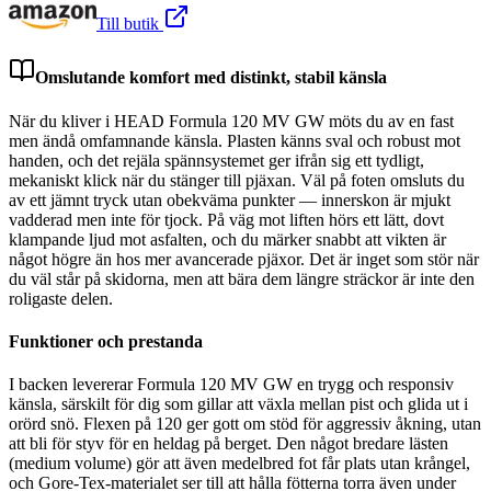
Till butik
Omslutande komfort med distinkt, stabil känsla
När du kliver i HEAD Formula 120 MV GW möts du av en fast
men ändå omfamnande känsla. Plasten känns sval och robust mot
handen, och det rejäla spännsystemet ger ifrån sig ett tydligt,
mekaniskt klick när du stänger till pjäxan. Väl på foten omsluts du
av ett jämnt tryck utan obekväma punkter — innerskon är mjukt
vadderad men inte för tjock. På väg mot liften hörs ett lätt, dovt
klampande ljud mot asfalten, och du märker snabbt att vikten är
något högre än hos mer avancerade pjäxor. Det är inget som stör när
du väl står på skidorna, men att bära dem längre sträckor är inte den
roligaste delen.
Funktioner och prestanda
I backen levererar Formula 120 MV GW en trygg och responsiv
känsla, särskilt för dig som gillar att växla mellan pist och glida ut i
orörd snö. Flexen på 120 ger gott om stöd för aggressiv åkning, utan
att bli för styv för en heldag på berget. Den något bredare lästen
(medium volume) gör att även medelbred fot får plats utan krångel,
och Gore-Tex-materialet ser till att hålla fötterna torra även under