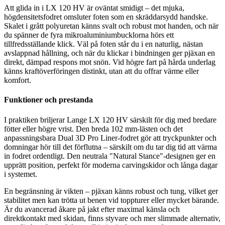
Att glida in i LX 120 HV är oväntat smidigt – det mjuka,
högdensitetsfodret omsluter foten som en skräddarsydd handske.
Skalet i grått polyuretan känns svalt och robust mot handen, och när
du spänner de fyra mikroaluminiumbucklorna hörs ett
tillfredsställande klick. Väl på foten står du i en naturlig, nästan
avslappnad hållning, och när du klickar i bindningen ger pjäxan en
direkt, dämpad respons mot snön. Vid högre fart på hårda underlag
känns kraftöverföringen distinkt, utan att du offrar värme eller
komfort.
Funktioner och prestanda
I praktiken briljerar Lange LX 120 HV särskilt för dig med bredare
fötter eller högre vrist. Den breda 102 mm-lästen och det
anpassningsbara Dual 3D Pro Liner-fodret gör att tryckpunkter och
domningar hör till det förflutna – särskilt om du tar dig tid att värma
in fodret ordentligt. Den neutrala "Natural Stance"-designen ger en
upprätt position, perfekt för moderna carvingskidor och långa dagar
i systemet.
En begränsning är vikten – pjäxan känns robust och tung, vilket ger
stabilitet men kan trötta ut benen vid toppturer eller mycket bärande.
Är du avancerad åkare på jakt efter maximal känsla och
direktkontakt med skidan, finns styvare och mer slimmade alternativ,