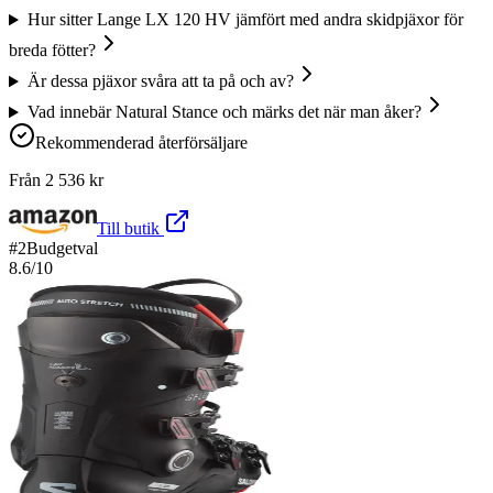
Hur sitter Lange LX 120 HV jämfört med andra skidpjäxor för
breda fötter?
Är dessa pjäxor svåra att ta på och av?
Vad innebär Natural Stance och märks det när man åker?
Rekommenderad återförsäljare
Från
2 536
kr
Till butik
#
2
Budgetval
8.6
/10