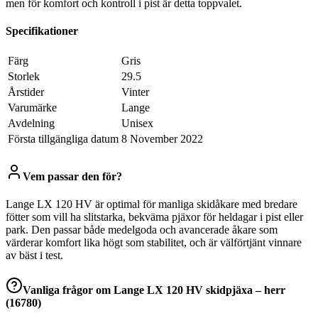
men för komfort och kontroll i pist är detta toppvalet.
Specifikationer
Färg
‎Gris
Storlek
‎29.5
Årstider
‎Vinter
Varumärke
‎Lange
Avdelning
‎Unisex
Första tillgängliga datum
8 November 2022
Vem passar den för?
Lange LX 120 HV är optimal för manliga skidåkare med bredare
fötter som vill ha slitstarka, bekväma pjäxor för heldagar i pist eller
park. Den passar både medelgoda och avancerade åkare som
värderar komfort lika högt som stabilitet, och är välförtjänt vinnare
av bäst i test.
Vanliga frågor om
Lange LX 120 HV skidpjäxa – herr
(16780)