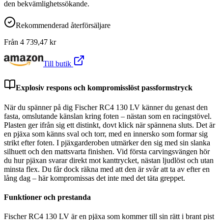
den bekvämlighetssökande.
Rekommenderad återförsäljare
Från
4 739,47
kr
Till butik
Explosiv respons och kompromisslöst passformstryck
När du spänner på dig Fischer RC4 130 LV känner du genast den
fasta, omslutande känslan kring foten – nästan som en racingstövel.
Plasten ger ifrån sig ett distinkt, dovt klick när spännena sluts. Det är
en pjäxa som känns sval och torr, med en innersko som formar sig
strikt efter foten. I pjäxgarderoben utmärker den sig med sin slanka
silhuett och den mattsvarta finishen. Vid första carvingsvängen hör
du hur pjäxan svarar direkt mot kanttrycket, nästan ljudlöst och utan
minsta flex. Du får dock räkna med att den är svår att ta av efter en
lång dag – här kompromissas det inte med det täta greppet.
Funktioner och prestanda
Fischer RC4 130 LV är en pjäxa som kommer till sin rätt i brant pist