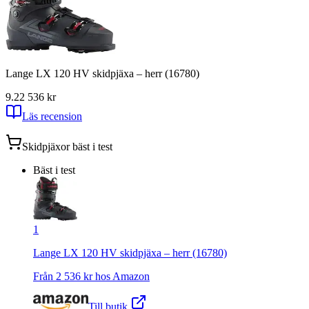
Lange LX 120 HV skidpjäxa – herr (16780)
9.2
2 536
kr
Läs recension
Skidpjäxor
bäst i test
Bäst i test
1
Lange LX 120 HV skidpjäxa – herr (16780)
Från
2 536
kr hos
Amazon
Till butik