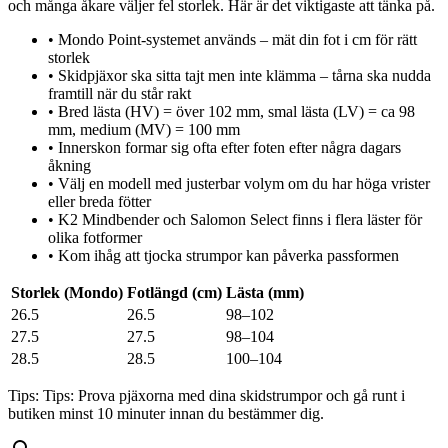
och många åkare väljer fel storlek. Här är det viktigaste att tänka på.
•
Mondo Point-systemet används – mät din fot i cm för rätt
storlek
•
Skidpjäxor ska sitta tajt men inte klämma – tårna ska nudda
framtill när du står rakt
•
Bred lästa (HV) = över 102 mm, smal lästa (LV) = ca 98
mm, medium (MV) = 100 mm
•
Innerskon formar sig ofta efter foten efter några dagars
åkning
•
Välj en modell med justerbar volym om du har höga vrister
eller breda fötter
•
K2 Mindbender och Salomon Select finns i flera läster för
olika fotformer
•
Kom ihåg att tjocka strumpor kan påverka passformen
Storlek (Mondo)
Fotlängd (cm)
Lästa (mm)
26.5
26.5
98–102
27.5
27.5
98–104
28.5
28.5
100–104
Tips:
Tips: Prova pjäxorna med dina skidstrumpor och gå runt i
butiken minst 10 minuter innan du bestämmer dig.