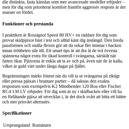
där distinkta, fasta känslan som mer avancerade modeller erbjuder –
men för dig som prioriterar komfort framför aggressiv respons är det
snarare en fördel.
Funktioner och prestanda
I praktiken är Rossignol Speed 80 HV+ en räddare för dig som
provat skidpjäxor bäst i test och alltid känt dig instängd. Den breda
passformen och snälla flexen gör att du orkar fler timmar i backen
innan tröttheten slår till. Ett smart tips är att dra åt de två översta
spännena något extra för ökad kontroll i svängarna, särskilt när
farten ökar. Pjäxorna är enkla att ta av och på, även när de är kalla,
vilket är guld värt under långa dagar på fjället.
Begränsningen märks främst när du vill ta ut svängarna på riktigt
eller pressa pjäxan i brantare partier – då saknas den exakta
responsen som exempelvis K2 Mindbender 120 Boa eller Fischer
RC4 130 LV erbjuder. För dig som är ny i skidbacken eller vill ha
en förlåtande pjäxa att utvecklas i, är det dock svårt att hitta ett bättre
och mer prisvärt alternativ.
Specifikationer
Ursprungsland
Rumänien