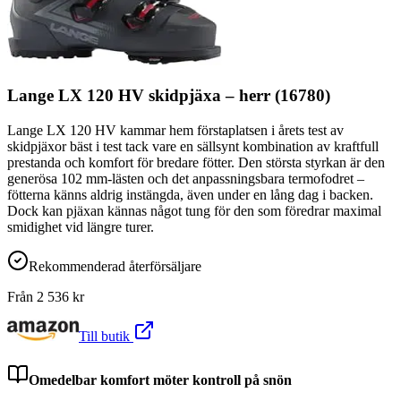
Lange LX 120 HV skidpjäxa – herr (16780)
Lange LX 120 HV kammar hem förstaplatsen i årets test av
skidpjäxor bäst i test tack vare en sällsynt kombination av kraftfull
prestanda och komfort för bredare fötter. Den största styrkan är den
generösa 102 mm-lästen och det anpassningsbara termofodret –
fötterna känns aldrig instängda, även under en lång dag i backen.
Dock kan pjäxan kännas något tung för den som föredrar maximal
smidighet vid längre turer.
Rekommenderad återförsäljare
Från
2 536
kr
Till butik
Omedelbar komfort möter kontroll på snön