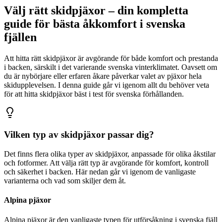
Välj rätt skidpjäxor – din kompletta
guide för bästa åkkomfort i svenska
fjällen
Att hitta rätt skidpjäxor är avgörande för både komfort och prestanda
i backen, särskilt i det varierande svenska vinterklimatet. Oavsett om
du är nybörjare eller erfaren åkare påverkar valet av pjäxor hela
skidupplevelsen. I denna guide går vi igenom allt du behöver veta
för att hitta skidpjäxor bäst i test för svenska förhållanden.
Vilken typ av skidpjäxor passar dig?
Det finns flera olika typer av skidpjäxor, anpassade för olika åkstilar
och fotformer. Att välja rätt typ är avgörande för komfort, kontroll
och säkerhet i backen. Här nedan går vi igenom de vanligaste
varianterna och vad som skiljer dem åt.
Alpina pjäxor
Alpina pjäxor är den vanligaste typen för utförsåkning i svenska fjäll