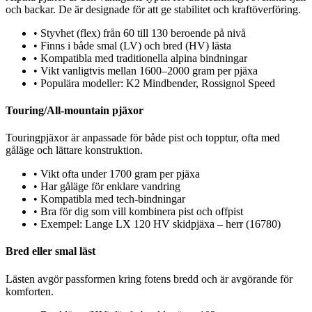
och backar. De är designade för att ge stabilitet och kraftöverföring.
•
Styvhet (flex) från 60 till 130 beroende på nivå
•
Finns i både smal (LV) och bred (HV) lästa
•
Kompatibla med traditionella alpina bindningar
•
Vikt vanligtvis mellan 1600–2000 gram per pjäxa
•
Populära modeller: K2 Mindbender, Rossignol Speed
Touring/All-mountain pjäxor
Touringpjäxor är anpassade för både pist och topptur, ofta med
gåläge och lättare konstruktion.
•
Vikt ofta under 1700 gram per pjäxa
•
Har gåläge för enklare vandring
•
Kompatibla med tech-bindningar
•
Bra för dig som vill kombinera pist och offpist
•
Exempel: Lange LX 120 HV skidpjäxa – herr (16780)
Bred eller smal läst
Lästen avgör passformen kring fotens bredd och är avgörande för
komforten.