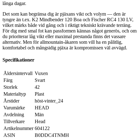
långa dagar.
Det som kan begränsa dig är pjäxans vikt och volym — den är
tyngre än t.ex. K2 Mindbender 120 Boa och Fischer RC4 130 LV,
vilket märks både vid gång och i riktigt tekniskt krävande terräng.
För dig med smal fot kan passformen kännas något generös, och om
du prioriterar låg vikt eller maximal prestanda finns det vassare
alternativ. Men för allmountain-åkaren som vill ha en pålitlig,
komfortabel och mångsidig pjäxa är kompromissen väl avvägd.
Specifikationer
Åldersintervall
‎Vuxen
Färg
‎Svart
Storlek
‎42
Materialtyp
‎Plast
Årstider
‎höst-vinter_24
Varumärke
‎HEAD
Avdelning
‎Män
Tillverkare
‎Head
Artikelnummer
‎604122
ASIN
‎B0DDC4TNMH