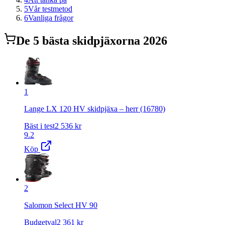
5
Vår testmetod
6
Vanliga frågor
De
5
bästa
skidpjäxor
na 2026
1
Lange LX 120 HV skidpjäxa – herr (16780)
Bäst i test
2 536
kr
9.2
Köp
2
Salomon Select HV 90
Budgetval
2 361
kr