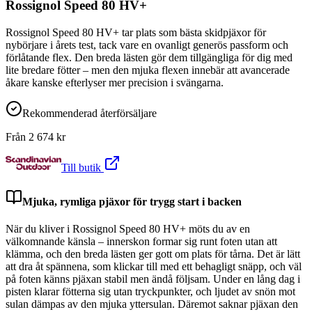
Rossignol Speed 80 HV+
Rossignol Speed 80 HV+ tar plats som bästa skidpjäxor för
nybörjare i årets test, tack vare en ovanligt generös passform och
förlåtande flex. Den breda lästen gör dem tillgängliga för dig med
lite bredare fötter – men den mjuka flexen innebär att avancerade
åkare kanske efterlyser mer precision i svängarna.
Rekommenderad återförsäljare
Från
2 674
kr
Till butik
Mjuka, rymliga pjäxor för trygg start i backen
När du kliver i Rossignol Speed 80 HV+ möts du av en
välkomnande känsla – innerskon formar sig runt foten utan att
klämma, och den breda lästen ger gott om plats för tårna. Det är lätt
att dra åt spännena, som klickar till med ett behagligt snäpp, och väl
på foten känns pjäxan stabil men ändå följsam. Under en lång dag i
pisten klarar fötterna sig utan tryckpunkter, och ljudet av snön mot
sulan dämpas av den mjuka yttersulan. Däremot saknar pjäxan den