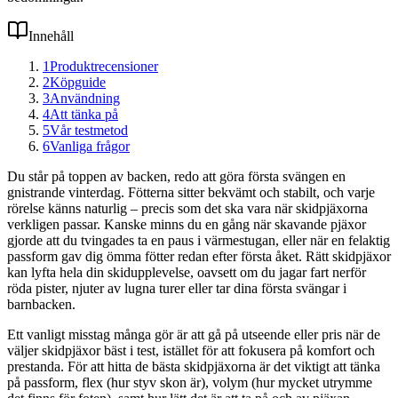
Innehåll
1
Produktrecensioner
2
Köpguide
3
Användning
4
Att tänka på
5
Vår testmetod
6
Vanliga frågor
Du står på toppen av backen, redo att göra första svängen en
gnistrande vinterdag. Fötterna sitter bekvämt och stabilt, och varje
rörelse känns naturlig – precis som det ska vara när skidpjäxorna
verkligen passar. Kanske minns du en gång när skavande pjäxor
gjorde att du tvingades ta en paus i värmestugan, eller när en felaktig
passform gav dig ömma fötter redan efter första åket. Rätt skidpjäxor
kan lyfta hela din skidupplevelse, oavsett om du jagar fart nerför
röda pister, njuter av lugna turer eller tar dina första svängar i
barnbacken.
Ett vanligt misstag många gör är att gå på utseende eller pris när de
väljer skidpjäxor bäst i test, istället för att fokusera på komfort och
prestanda. För att hitta de bästa skidpjäxorna är det viktigt att tänka
på passform, flex (hur styv skon är), volym (hur mycket utrymme