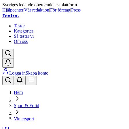
Sveriges ledande oberoende testplattform
Hjälpcenter
|
Vår redaktion
|
För företag
|
Press
Testra
.
Tester
Kategorier
Så testar vi
Om oss
Logga in
Skapa konto
Hem
Sport & Fritid
Vintersport