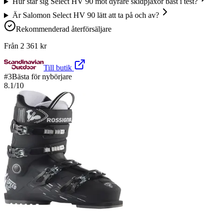
Hur står sig Select HV 90 mot dyrare skidpjäxor bäst i test?
Är Salomon Select HV 90 lätt att ta på och av?
Rekommenderad återförsäljare
Från
2 361
kr
Till butik
#
3
Bästa för nybörjare
8.1
/10