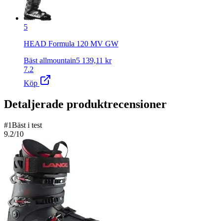
5
HEAD Formula 120 MV GW
Bäst allmountain
5 139,11
kr
7.2
Köp
Detaljerade produktrecensioner
#
1
Bäst i test
9.2
/10