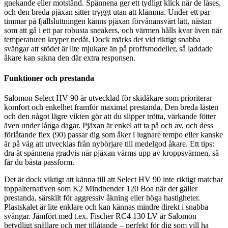
gnekande eller motstånd. Spännena ger ett tydligt klick när de låses,
och den breda pjäxan sitter tryggt utan att klämma. Under ett par
timmar på fjällsluttningen känns pjäxan förvånansvärt lätt, nästan
som att gå i ett par robusta sneakers, och värmen hålls kvar även när
temperaturen kryper nedåt. Dock märks det vid riktigt snabba
svängar att stödet är lite mjukare än på proffsmodeller, så laddade
åkare kan sakna den där extra responsen.
Funktioner och prestanda
Salomon Select HV 90 är utvecklad för skidåkare som prioriterar
komfort och enkelhet framför maximal prestanda. Den breda lästen
och den något lägre vikten gör att du slipper trötta, värkande fötter
även under långa dagar. Pjäxan är enkel att ta på och av, och dess
förlåtande flex (90) passar dig som åker i lugnare tempo eller kanske
är på väg att utvecklas från nybörjare till medelgod åkare. Ett tips:
dra åt spännena gradvis när pjäxan värms upp av kroppsvärmen, så
får du bästa passform.
Det är dock viktigt att känna till att Select HV 90 inte riktigt matchar
toppalternativen som K2 Mindbender 120 Boa när det gäller
prestanda, särskilt för aggressiv åkning eller höga hastigheter.
Plastskalet är lite enklare och kan kännas mindre direkt i snabba
svängar. Jämfört med t.ex. Fischer RC4 130 LV är Salomon
betydligt snällare och mer tillåtande – perfekt för dig som vill ha