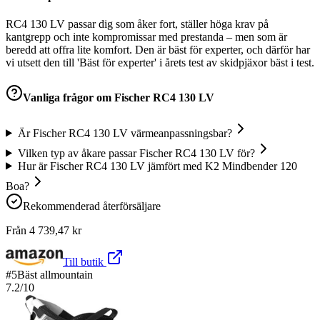
RC4 130 LV passar dig som åker fort, ställer höga krav på
kantgrepp och inte kompromissar med prestanda – men som är
beredd att offra lite komfort. Den är bäst för experter, och därför har
vi utsett den till 'Bäst för experter' i årets test av skidpjäxor bäst i test.
Vanliga frågor om
Fischer RC4 130 LV
Är Fischer RC4 130 LV värmeanpassningsbar?
Vilken typ av åkare passar Fischer RC4 130 LV för?
Hur är Fischer RC4 130 LV jämfört med K2 Mindbender 120
Boa?
Rekommenderad återförsäljare
Från
4 739,47
kr
Till butik
#
5
Bäst allmountain
7.2
/10