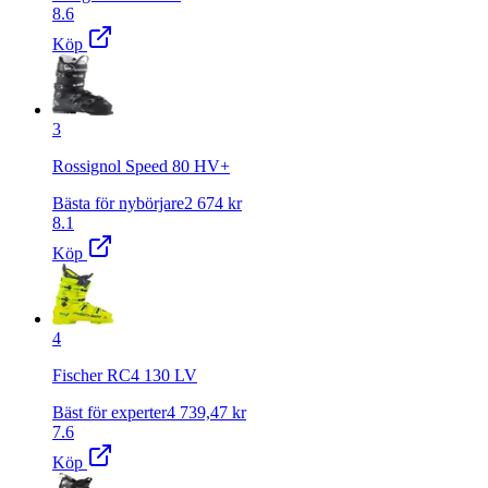
8.6
Köp
3
Rossignol Speed 80 HV+
Bästa för nybörjare
2 674
kr
8.1
Köp
4
Fischer RC4 130 LV
Bäst för experter
4 739,47
kr
7.6
Köp