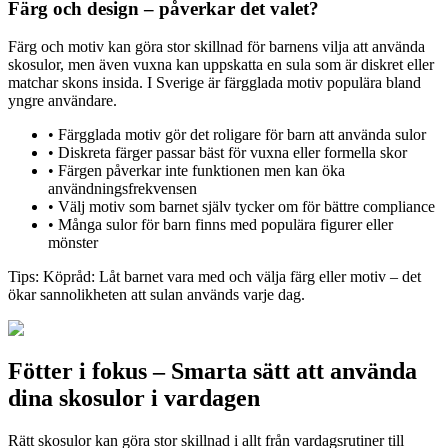
Färg och design – påverkar det valet?
Färg och motiv kan göra stor skillnad för barnens vilja att använda
skosulor, men även vuxna kan uppskatta en sula som är diskret eller
matchar skons insida. I Sverige är färgglada motiv populära bland
yngre användare.
•
Färgglada motiv gör det roligare för barn att använda sulor
•
Diskreta färger passar bäst för vuxna eller formella skor
•
Färgen påverkar inte funktionen men kan öka
användningsfrekvensen
•
Välj motiv som barnet själv tycker om för bättre compliance
•
Många sulor för barn finns med populära figurer eller
mönster
Tips:
Köpråd: Låt barnet vara med och välja färg eller motiv – det
ökar sannolikheten att sulan används varje dag.
Fötter i fokus – Smarta sätt att använda
dina skosulor i vardagen
Rätt skosulor kan göra stor skillnad i allt från vardagsrutiner till