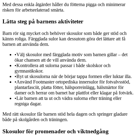
Med dessa enkla åtgärder håller du fötterna pigga och minimerar
risken för arbetsrelaterad smärta.
Lätta steg på barnens aktiviteter
Barn rör sig mycket och behöver skosulor som både ger stöd och
känns roliga. Färgglada sulor kan dessutom göra det lättare att få
barnen att använda dem.
•
Välj skosulor med färgglada motiv som barnen gillar – det
ökar chansen att de vill använda dem.
•
Kontrollera att sulorna passar i både skolskor och
gymnastikskor.
•
Byt ut skosulorna när de börjar tappa formen eller luktar illa.
•
Använd Footmaster ortopediska innersulor för fotvalvsstöd,
plantarfasciit, platta fötter, hälsporreinlägg, hälsmärtor för
damer och herrar om barnet har plattfot eller klagar på fotvärk.
•
Lär barnen att ta ut och vädra sulorna efter träning eller
regniga dagar.
Med rätt skosulor får barnen stöd hela dagen och springer gladare
både på skolgården och träningen.
Skosulor för promenader och viktnedgång