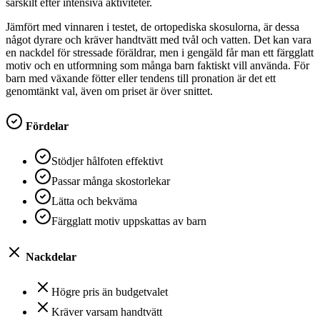
särskilt efter intensiva aktiviteter.
Jämfört med vinnaren i testet, de ortopediska skosulorna, är dessa
något dyrare och kräver handtvätt med tvål och vatten. Det kan vara
en nackdel för stressade föräldrar, men i gengäld får man ett färgglatt
motiv och en utformning som många barn faktiskt vill använda. För
barn med växande fötter eller tendens till pronation är det ett
genomtänkt val, även om priset är över snittet.
Fördelar
Stödjer hålfoten effektivt
Passar många skostorlekar
Lätta och bekväma
Färgglatt motiv uppskattas av barn
Nackdelar
Högre pris än budgetvalet
Kräver varsam handtvätt