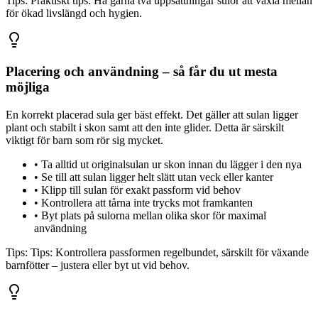
Tips:
Praktiskt tips: Ha gärna två uppsättningar sulor att växla mellan
för ökad livslängd och hygien.
Placering och användning – så får du ut mesta
möjliga
En korrekt placerad sula ger bäst effekt. Det gäller att sulan ligger
plant och stabilt i skon samt att den inte glider. Detta är särskilt
viktigt för barn som rör sig mycket.
•
Ta alltid ut originalsulan ur skon innan du lägger i den nya
•
Se till att sulan ligger helt slätt utan veck eller kanter
•
Klipp till sulan för exakt passform vid behov
•
Kontrollera att tårna inte trycks mot framkanten
•
Byt plats på sulorna mellan olika skor för maximal
användning
Tips:
Tips: Kontrollera passformen regelbundet, särskilt för växande
barnfötter – justera eller byt ut vid behov.