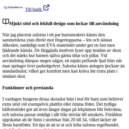
Till butik
Mjukt stöd och lekfull design som lockar till användning
När jag placerar sulorna i ett par barnsneakers känns den
sammetslena ytan direkt mot fingertopparna – len och nästan
silkeslen, samtidigt som EVA-materialet under ger en fast men
fjädrande känsla. De färgglada motiven lyser upp insidan av skon
och det märks hur barnen själva gärna tittar och pillar. Vid
användning dämpas stegen något, ett mjukt puffande ljud hörs när
man springer över parkettgolvet. Sulorna känns aningen tjockare än
standardsulor, vilket ger komfort men kan kräva lite extra plats i
smalare skor.
Funktioner och prestanda
I vardagen fungerar dessa skosulor bäst i test för barn som behöver
extra stöd vid exempelvis plattfot eller ömma fötter. Det tydliga
hålfotsstödet gör att även längre dagar på lekplatsen blir bekväma,
och sulorna passar smidigt i allt från stövlar till sneakers. Föräldrar
uppskattar att de finns i storlekar från 20 till 34, vilket täcker de
flesta barnfötter. Ett tips är att ta ut och lufta sulorna regelbundet,