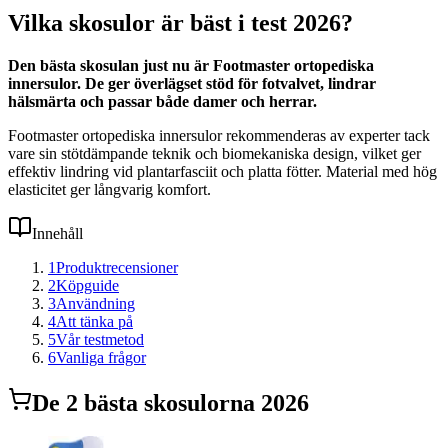
Vilka skosulor är bäst i test 2026?
Den bästa skosulan just nu är Footmaster ortopediska
innersulor. De ger överlägset stöd för fotvalvet, lindrar
hälsmärta och passar både damer och herrar.
Footmaster ortopediska innersulor rekommenderas av experter tack
vare sin stötdämpande teknik och biomekaniska design, vilket ger
effektiv lindring vid plantarfasciit och platta fötter. Material med hög
elasticitet ger långvarig komfort.
Innehåll
1
Produktrecensioner
2
Köpguide
3
Användning
4
Att tänka på
5
Vår testmetod
6
Vanliga frågor
De
2
bästa
skosulor
na 2026