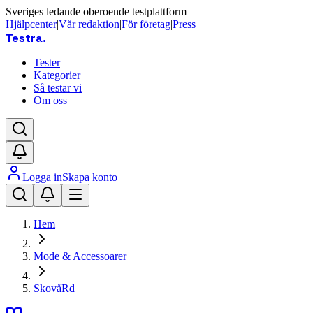
Sveriges ledande oberoende testplattform
Hjälpcenter
|
Vår redaktion
|
För företag
|
Press
Testra
.
Tester
Kategorier
Så testar vi
Om oss
Logga in
Skapa konto
Hem
Mode & Accessoarer
SkovåRd