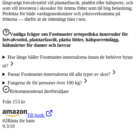
långvarigt fotvalvsstöd vid plantarfasciit, plattfot eller hälsporre, och
som vill investera i skosulor för ömma fötter som tål hög belastning.
Perfekta för både vardagsmotionärer och yrkesverksamma på
fötterna — därför är de rättmätigt bäst i test.
Vanliga frågor om
Footmaster ortopediska innersulor för
fotvalvsstöd, plantarfasciit, platta fötter, hälsporreinlägg,
hälsmärtor för damer och herrar
Hur länge håller Footmaster-innersulorna innan de behöver bytas
ut?
Passar Footmaster-innersulorna till alla typer av skor?
Fungerar de för personer över 100 kg?
Rekommenderad återförsäljare
Från
153
kr
Till butik
#
2
Bästa för barn
9.3
/10