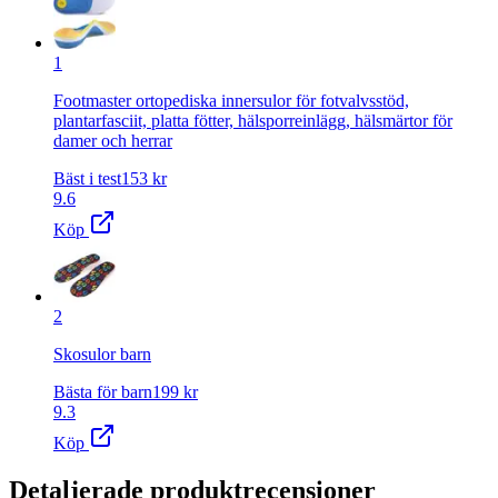
1
Footmaster ortopediska innersulor för fotvalvsstöd,
plantarfasciit, platta fötter, hälsporreinlägg, hälsmärtor för
damer och herrar
Bäst i test
153
kr
9.6
Köp
2
Skosulor barn
Bästa för barn
199
kr
9.3
Köp
Detaljerade produktrecensioner