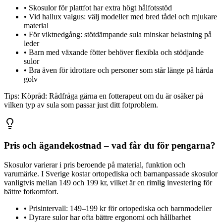
•
Skosulor för plattfot har extra högt hålfotsstöd
•
Vid hallux valgus: välj modeller med bred tådel och mjukare
material
•
För viktnedgång: stötdämpande sula minskar belastning på
leder
•
Barn med växande fötter behöver flexibla och stödjande
sulor
•
Bra även för idrottare och personer som står länge på hårda
golv
Tips:
Köpråd: Rådfråga gärna en fotterapeut om du är osäker på
vilken typ av sula som passar just ditt fotproblem.
Pris och ägandekostnad – vad får du för pengarna?
Skosulor varierar i pris beroende på material, funktion och
varumärke. I Sverige kostar ortopediska och barnanpassade skosulor
vanligtvis mellan 149 och 199 kr, vilket är en rimlig investering för
bättre fotkomfort.
•
Prisintervall: 149–199 kr för ortopediska och barnmodeller
•
Dyrare sulor har ofta bättre ergonomi och hållbarhet