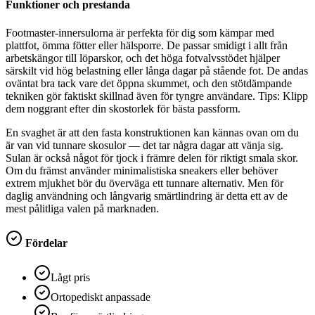
Funktioner och prestanda
Footmaster-innersulorna är perfekta för dig som kämpar med
plattfot, ömma fötter eller hälsporre. De passar smidigt i allt från
arbetskängor till löparskor, och det höga fotvalvsstödet hjälper
särskilt vid hög belastning eller långa dagar på stående fot. De andas
oväntat bra tack vare det öppna skummet, och den stötdämpande
tekniken gör faktiskt skillnad även för tyngre användare. Tips: Klipp
dem noggrant efter din skostorlek för bästa passform.
En svaghet är att den fasta konstruktionen kan kännas ovan om du
är van vid tunnare skosulor — det tar några dagar att vänja sig.
Sulan är också något för tjock i främre delen för riktigt smala skor.
Om du främst använder minimalistiska sneakers eller behöver
extrem mjukhet bör du överväga ett tunnare alternativ. Men för
daglig användning och långvarig smärtlindring är detta ett av de
mest pålitliga valen på marknaden.
Fördelar
Lågt pris
Ortopediskt anpassade