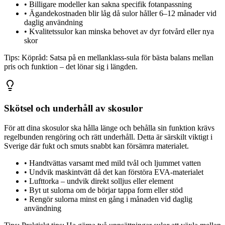
•
Billigare modeller kan sakna specifik fotanpassning
•
Ägandekostnaden blir låg då sulor håller 6–12 månader vid
daglig användning
•
Kvalitetssulor kan minska behovet av dyr fotvård eller nya
skor
Tips:
Köpråd: Satsa på en mellanklass-sula för bästa balans mellan
pris och funktion – det lönar sig i längden.
Skötsel och underhåll av skosulor
För att dina skosulor ska hålla länge och behålla sin funktion krävs
regelbunden rengöring och rätt underhåll. Detta är särskilt viktigt i
Sverige där fukt och smuts snabbt kan försämra materialet.
•
Handtvättas varsamt med mild tvål och ljummet vatten
•
Undvik maskintvätt då det kan förstöra EVA-materialet
•
Lufttorka – undvik direkt solljus eller element
•
Byt ut sulorna om de börjar tappa form eller stöd
•
Rengör sulorna minst en gång i månaden vid daglig
användning