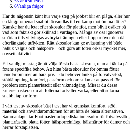
5
Vår testmetod
6
Vanliga frågor
Har du någonsin känt hur varje steg på jobbet blir en plåga, eller hur
en långpromenad snabbt förvandlas till en kamp mot ömma fötter?
Kanske har du letat efter skosulor för plattfot, men blivit osäker på
vad som faktiskt gör skillnad i vardagen. Många av oss ignorerar
smärtan tills vi tvingas avbryta träningen eller hoppar över den där
efterlängtade utflykten. Rätt skosulor kan ge avlastning vid både
hallux valgus och hälsporre – och göra att foten orkar mycket mer,
oavsett aktivitet.
Ett vanligt misstag är att välja första bästa skosula, utan att tänka på
fotens specifika behov. Att hitta bästa skosulor för ömma fötter
handlar om mer än bara pris – du behöver tänka på fotvalvsstöd,
stötdämpning, komfort, passform och om sulan är anpassad för
problem som plantarfasciit eller viktnedgång. Missar du dessa
kriterier riskerar du att fötterna fortsätter värka, eller att sulorna
snabbt tappar form.
I vårt test av skosulor bäst i test har vi granskat komfort, stöd,
material och användaromdömen för att hitta de bästa alternativen.
Sammantaget tar Footmaster ortopediska innersulor för fotvalvsstöd,
plantarfasciit, platta fötter, hälsporreinlägg, hälsmärtor för damer och
herrar förstaplatsen.