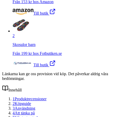
Från
153
kr hos
Amazon
Till butik
2
Skosulor barn
Från
199
kr hos
Fotbutiken.se
Till butik
Länkarna kan ge oss provision vid köp. Det påverkar aldrig våra
bedömningar.
Innehåll
1
Produktrecensioner
2
Köpguide
3
Användning
4
Att tänka på