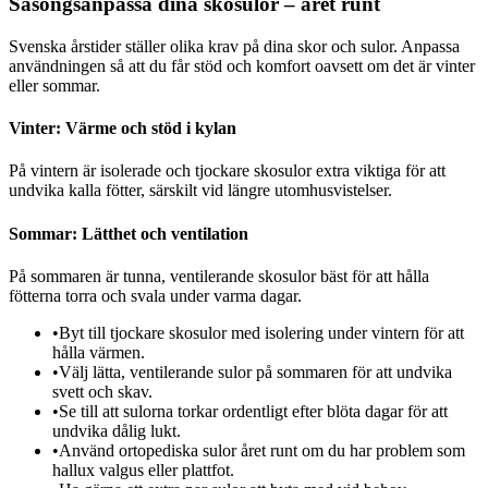
Säsongsanpassa dina skosulor – året runt
Svenska årstider ställer olika krav på dina skor och sulor. Anpassa
användningen så att du får stöd och komfort oavsett om det är vinter
eller sommar.
Vinter: Värme och stöd i kylan
På vintern är isolerade och tjockare skosulor extra viktiga för att
undvika kalla fötter, särskilt vid längre utomhusvistelser.
Sommar: Lätthet och ventilation
På sommaren är tunna, ventilerande skosulor bäst för att hålla
fötterna torra och svala under varma dagar.
•
Byt till tjockare skosulor med isolering under vintern för att
hålla värmen.
•
Välj lätta, ventilerande sulor på sommaren för att undvika
svett och skav.
•
Se till att sulorna torkar ordentligt efter blöta dagar för att
undvika dålig lukt.
•
Använd ortopediska sulor året runt om du har problem som
hallux valgus eller plattfot.