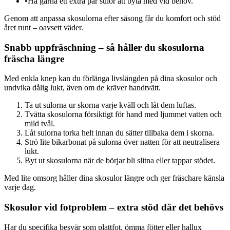
•
Ha gärna ett extra par sulor att byta med vid behov.
Genom att anpassa skosulorna efter säsong får du komfort och stöd
året runt – oavsett väder.
Snabb uppfräschning – så håller du skosulorna
fräscha längre
Med enkla knep kan du förlänga livslängden på dina skosulor och
undvika dålig lukt, även om de kräver handtvätt.
Ta ut sulorna ur skorna varje kväll och låt dem luftas.
Tvätta skosulorna försiktigt för hand med ljummet vatten och
mild tvål.
Låt sulorna torka helt innan du sätter tillbaka dem i skorna.
Strö lite bikarbonat på sulorna över natten för att neutralisera
lukt.
Byt ut skosulorna när de börjar bli slitna eller tappar stödet.
Med lite omsorg håller dina skosulor längre och ger fräschare känsla
varje dag.
Skosulor vid fotproblem – extra stöd där det behövs
Har du specifika besvär som plattfot, ömma fötter eller hallux