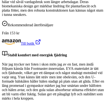
hälar vid såväl vardagsbruk som längre arbetsdagar. Deras
biomekaniska design ger märkbar lindring för plantarfasciit och
platta fötter, men den robusta konstruktionen kan kännas något stum
i tunna sneakers.
Rekommenderad återförsäljare
Från
153
kr
Till butik
Stabil komfort med energisk fjädring
När jag trycker ner foten i skon möts jag av en fast, men ändå
följsam känsla från Footmaster-innersulan. EVA-materialet är tätt
och fjädrande, vilket ger ett dämpat och något studsigt motstånd vid
varje steg. Ytan känns lätt sträv men inte obekväm, och den U-
formade hälskålen håller hälen stadigt på plats utan att glida. Efter en
lång promenad i gympaskor märker jag hur smärtan under hålfoten
och hälen avtar, och den gula sulan absorberar stötarna effektivt utan
att bli varm eller fuktig. Sulan ger ett påtagligt lyft och stabilitet som
märks i hela kroppen.