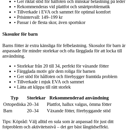
•
Ger riktat stöd för hålfoten och minskar belastning på leder
•
Rekommenderas vid plattfot och smärtproblematik
•
Tillverkade i EVA och sammet för optimal komfort
•
Prisintervall: 149–199 kr
•
Passar i de flesta skor, även sportskor
Skosulor för barn
Barns fötter är extra känsliga för felbelastning. Skosulor för barn är
anpassade för mindre storlekar och ofta färgglada för att locka till
användning.
•
Storlekar från 20 till 34, perfekt för växande fötter
•
Färgglada motiv gör dem roliga för barnen
•
Ger stöd för hålfoten och förebygger framtida problem
•
Tillverkade i mjuk EVA och sammet
•
Lätta att klippa till rätt storlek
Typ
Storlekar
Rekommenderad användning
Ortopediska
20–34
Plattfot, hallux valgus, ömma fötter
Barn
20–34
Växande fötter, förebyggande stöd
Tips:
Köpråd: Välj alltid en sula som är anpassad för just ditt
fotproblem och aktivitetsnivå – det ger bäst långtidseffekt.