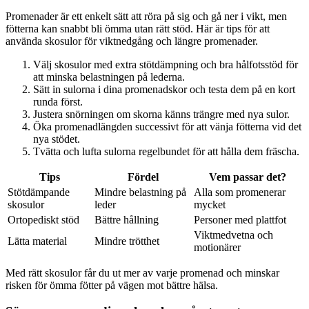
Promenader är ett enkelt sätt att röra på sig och gå ner i vikt, men
fötterna kan snabbt bli ömma utan rätt stöd. Här är tips för att
använda skosulor för viktnedgång och längre promenader.
Välj skosulor med extra stötdämpning och bra hålfotsstöd för
att minska belastningen på lederna.
Sätt in sulorna i dina promenadskor och testa dem på en kort
runda först.
Justera snörningen om skorna känns trängre med nya sulor.
Öka promenadlängden successivt för att vänja fötterna vid det
nya stödet.
Tvätta och lufta sulorna regelbundet för att hålla dem fräscha.
Tips
Fördel
Vem passar det?
Stötdämpande
Mindre belastning på
Alla som promenerar
skosulor
leder
mycket
Ortopediskt stöd
Bättre hållning
Personer med plattfot
Viktmedvetna och
Lätta material
Mindre trötthet
motionärer
Med rätt skosulor får du ut mer av varje promenad och minskar
risken för ömma fötter på vägen mot bättre hälsa.