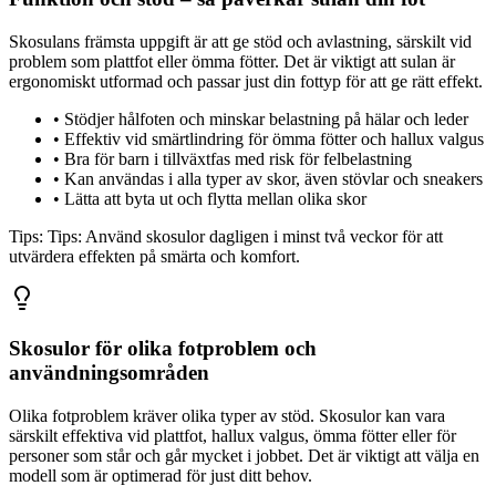
Skosulans främsta uppgift är att ge stöd och avlastning, särskilt vid
problem som plattfot eller ömma fötter. Det är viktigt att sulan är
ergonomiskt utformad och passar just din fottyp för att ge rätt effekt.
•
Stödjer hålfoten och minskar belastning på hälar och leder
•
Effektiv vid smärtlindring för ömma fötter och hallux valgus
•
Bra för barn i tillväxtfas med risk för felbelastning
•
Kan användas i alla typer av skor, även stövlar och sneakers
•
Lätta att byta ut och flytta mellan olika skor
Tips:
Tips: Använd skosulor dagligen i minst två veckor för att
utvärdera effekten på smärta och komfort.
Skosulor för olika fotproblem och
användningsområden
Olika fotproblem kräver olika typer av stöd. Skosulor kan vara
särskilt effektiva vid plattfot, hallux valgus, ömma fötter eller för
personer som står och går mycket i jobbet. Det är viktigt att välja en
modell som är optimerad för just ditt behov.