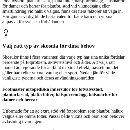
fotvalvsstöd, plantarfasciit, platta fötter, hälsporreinlägg, hälsmärtor
för damer och herrar för plattfot, stöd vid viktnedgång eller
smärtlindring vid hallux valgus, finns det flera faktorer att väga in.
Här guidar vi dig till de bästa valen för både barn och vuxna –
anpassat för svenska förhållanden.
Välj rätt typ av skosula för dina behov
Skosulor finns i flera varianter, där varje typ har sina unika fördelar
beroende på fotproblem, aktivitetsnivå och ålder. Att välja rätt
modell är avgörande för att få ut maximal effekt, oavsett om det
gäller barn eller vuxna, vardag eller sport. Nedan jämför vi de
vanligaste typerna och deras användningsområden.
Footmaster ortopediska innersulor för fotvalvsstöd,
plantarfasciit, platta fötter, hälsporreinlägg, hälsmärtor för
damer och herrar
Utformade för att ge extra stöd vid fotproblem som plattfot, hallux
valgus eller ömma fötter. Passar både vuxna och barn som behöver
avlastning i vardagen.