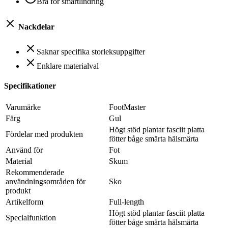
Bra för smärtlindring
Nackdelar
Saknar specifika storleksuppgifter
Enklare materialval
Specifikationer
Varumärke
FootMaster
Färg
Gul
Högt stöd plantar fasciit platta
Fördelar med produkten
fötter båge smärta hälsmärta
Använd för
Fot
Material
Skum
Rekommenderade
användningsområden för
Sko
produkt
Artikelform
Full-length
Högt stöd plantar fasciit platta
Specialfunktion
fötter båge smärta hälsmärta