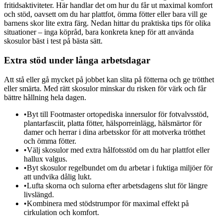
fritidsaktiviteter. Här handlar det om hur du får ut maximal komfort
och stöd, oavsett om du har plattfot, ömma fötter eller bara vill ge
barnens skor lite extra färg. Nedan hittar du praktiska tips för olika
situationer – inga köpråd, bara konkreta knep för att använda
skosulor bäst i test på bästa sätt.
Extra stöd under långa arbetsdagar
Att stå eller gå mycket på jobbet kan slita på fötterna och ge trötthet
eller smärta. Med rätt skosulor minskar du risken för värk och får
bättre hållning hela dagen.
•
Byt till Footmaster ortopediska innersulor för fotvalvsstöd,
plantarfasciit, platta fötter, hälsporreinlägg, hälsmärtor för
damer och herrar i dina arbetsskor för att motverka trötthet
och ömma fötter.
•
Välj skosulor med extra hålfotsstöd om du har plattfot eller
hallux valgus.
•
Byt skosulor regelbundet om du arbetar i fuktiga miljöer för
att undvika dålig lukt.
•
Lufta skorna och sulorna efter arbetsdagens slut för längre
livslängd.
•
Kombinera med stödstrumpor för maximal effekt på
cirkulation och komfort.