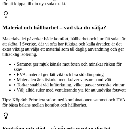
för att klippa till din nya sula exakt.
Material och hållbarhet – vad ska du välja?
Materialvalet påverkar både komfort, hållbarhet och hur lätt sulan är
att sköta. I Sverige, där vi ofta har fuktiga och kalla årstider, är det
extra viktigt att välja ett material som tål daglig användning och ger
tillräcklig isolering.
•
Sammet ger mjuk känsla mot foten och minskar risken för
skav
•
EVA-material ger lätt vikt och bra stötdämpning
•
Materialen är slitstarka men kräver varsam handtvätt
•
Torkar snabbt vid lufttorkning, vilket passar svenska vintrar
•
Välj alltid sulor med ventilerande yta för att undvika fotsvett
Tips:
Köpråd: Prioritera sulor med kombinationen sammet och EVA
för bästa balans mellan komfort och hållbarhet.
Funktion och stöd – så påverkar sulan din fot