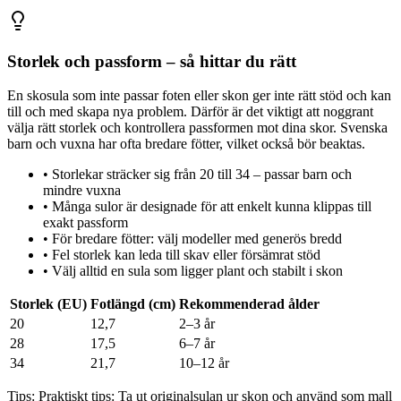
Storlek och passform – så hittar du rätt
En skosula som inte passar foten eller skon ger inte rätt stöd och kan
till och med skapa nya problem. Därför är det viktigt att noggrant
välja rätt storlek och kontrollera passformen mot dina skor. Svenska
barn och vuxna har ofta bredare fötter, vilket också bör beaktas.
•
Storlekar sträcker sig från 20 till 34 – passar barn och
mindre vuxna
•
Många sulor är designade för att enkelt kunna klippas till
exakt passform
•
För bredare fötter: välj modeller med generös bredd
•
Fel storlek kan leda till skav eller försämrat stöd
•
Välj alltid en sula som ligger plant och stabilt i skon
Storlek (EU)
Fotlängd (cm)
Rekommenderad ålder
20
12,7
2–3 år
28
17,5
6–7 år
34
21,7
10–12 år
Tips:
Praktiskt tips: Ta ut originalsulan ur skon och använd som mall