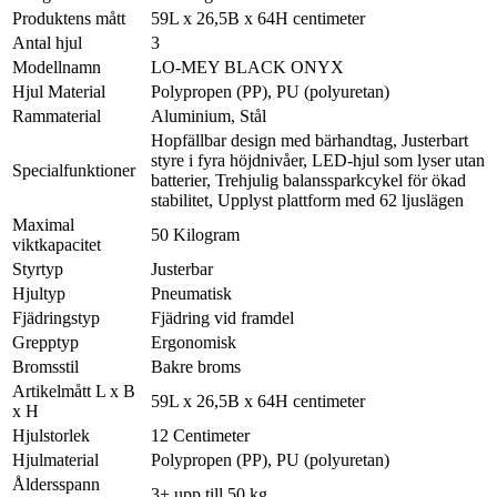
Produktens mått
59L x 26,5B x 64H centimeter
Antal hjul
3
Modellnamn
LO-MEY BLACK ONYX
Hjul Material
Polypropen (PP), PU (polyuretan)
Rammaterial
Aluminium, Stål
Hopfällbar design med bärhandtag, Justerbart
styre i fyra höjdnivåer, LED-hjul som lyser utan
Specialfunktioner
batterier, Trehjulig balanssparkcykel för ökad
stabilitet, Upplyst plattform med 62 ljuslägen
Maximal
50 Kilogram
viktkapacitet
Styrtyp
Justerbar
Hjultyp
Pneumatisk
Fjädringstyp
Fjädring vid framdel
Grepptyp
Ergonomisk
Bromsstil
Bakre broms
Artikelmått L x B
59L x 26,5B x 64H centimeter
x H
Hjulstorlek
12 Centimeter
Hjulmaterial
Polypropen (PP), PU (polyuretan)
Åldersspann
3+ upp till 50 kg