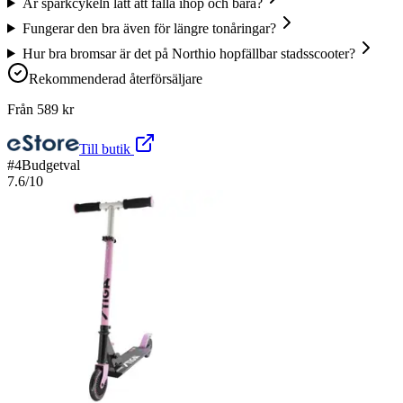
Är sparkcykeln lätt att fälla ihop och bära?
Fungerar den bra även för längre tonåringar?
Hur bra bromsar är det på Northio hopfällbar stadsscooter?
Rekommenderad återförsäljare
Från
589
kr
Till butik
#
4
Budgetval
7.6
/10