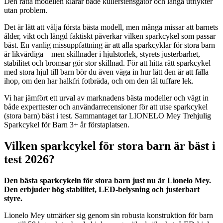
Den rätta modellen klarar både kullerstensgator och långa utflykter
utan problem.
Det är lätt att välja första bästa modell, men många missar att barnets
ålder, vikt och längd faktiskt påverkar vilken sparkcykel som passar
bäst. En vanlig missuppfattning är att alla sparkcyklar för stora barn
är likvärdiga – men skillnader i hjulstorlek, styrets justerbarhet,
stabilitet och bromsar gör stor skillnad. För att hitta rätt sparkcykel
med stora hjul till barn bör du även väga in hur lätt den är att fälla
ihop, om den har halkfri fotbräda, och om den tål tuffare lek.
Vi har jämfört ett urval av marknadens bästa modeller och vägt in
både experttester och användarrecensioner för att utse sparkcykel
(stora barn) bäst i test. Sammantaget tar LIONELO Mey Trehjulig
Sparkcykel för Barn 3+ år förstaplatsen.
Vilken sparkcykel för stora barn är bäst i
test 2026?
Den bästa sparkcykeln för stora barn just nu är Lionelo Mey.
Den erbjuder hög stabilitet, LED-belysning och justerbart
styre.
Lionelo Mey utmärker sig genom sin robusta konstruktion för barn