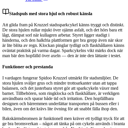
Stadspuls med stora hjul och robust känsla
Att glida fram på Kruzzel stadssparkcykel känns tryggt och distinkt.
De stora hjulen rullar mjukt över ojämn asfalt, och det hörs bara ett
lågt, dämpat sorl när kullagren arbetar. Styret ligger stadigt i
händerna, och den halkfria plattformen ger bra grepp även när skor
är lite blöta av regn. Klockan pinglar tydligt och flaskhållaren känns
oväntat praktisk på varma dagar. Sparkcykelns vikt märks dock när
man bär den hopfälld över axeln — den är inte den lättaste i testet.
Funktioner och prestanda
I vardagen fungerar Spidoo Kruzzel utmärkt för stadsmiljöer. De
stora hjulen sväljer grus och mindre trottoarkanter utan att tappa
balansen, och det justerbara styret gör att sparkcykeln växer med
barnet. Tillbehören, som ringklocka och flaskhållare, är verkligen
användbara och sparar både tid och irritation. Den hopfällbara
designen och bärremmen underlättar transporten på bussen eller i
bilen, även om det krävs lite övning för att snabbt fälla ihop den.
Bakskärmsbromsen är funktionell men kräver ett tydligt tryck för att
ge bra bromsverkan – något att tänka på om cykeln används i branta