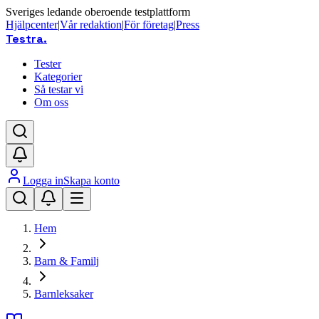
Sveriges ledande oberoende testplattform
Hjälpcenter
|
Vår redaktion
|
För företag
|
Press
Testra
.
Tester
Kategorier
Så testar vi
Om oss
Logga in
Skapa konto
Hem
Barn & Familj
Barnleksaker