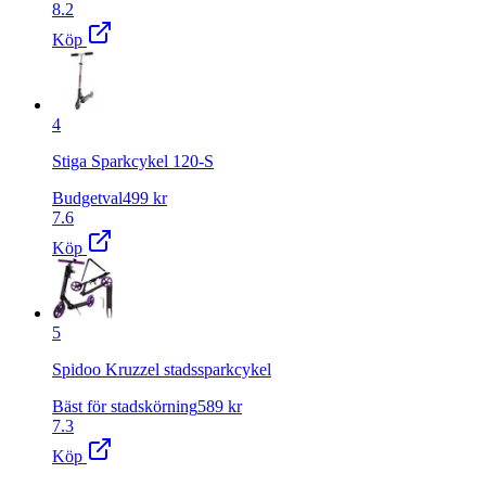
8.2
Köp
4
Stiga Sparkcykel 120-S
Budgetval
499
kr
7.6
Köp
5
Spidoo Kruzzel stadssparkcykel
Bäst för stadskörning
589
kr
7.3
Köp