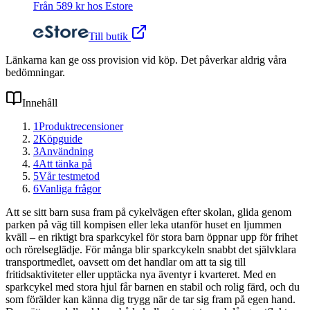
Från
589
kr hos
Estore
Till butik
Länkarna kan ge oss provision vid köp. Det påverkar aldrig våra
bedömningar.
Innehåll
1
Produktrecensioner
2
Köpguide
3
Användning
4
Att tänka på
5
Vår testmetod
6
Vanliga frågor
Att se sitt barn susa fram på cykelvägen efter skolan, glida genom
parken på väg till kompisen eller leka utanför huset en ljummen
kväll – en riktigt bra sparkcykel för stora barn öppnar upp för frihet
och rörelseglädje. För många blir sparkcykeln snabbt det självklara
transportmedlet, oavsett om det handlar om att ta sig till
fritidsaktiviteter eller upptäcka nya äventyr i kvarteret. Med en
sparkcykel med stora hjul får barnen en stabil och rolig färd, och du
som förälder kan känna dig trygg när de tar sig fram på egen hand.