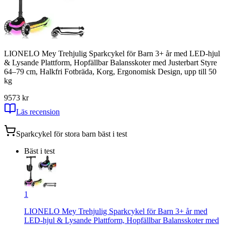
LIONELO Mey Trehjulig Sparkcykel för Barn 3+ år med LED-hjul
& Lysande Plattform, Hopfällbar Balansskoter med Justerbart Styre
64–79 cm, Halkfri Fotbräda, Korg, Ergonomisk Design, upp till 50
kg
9
573
kr
Läs recension
Sparkcykel för stora barn
bäst i test
Bäst i test
1
LIONELO Mey Trehjulig Sparkcykel för Barn 3+ år med
LED-hjul & Lysande Plattform, Hopfällbar Balansskoter med