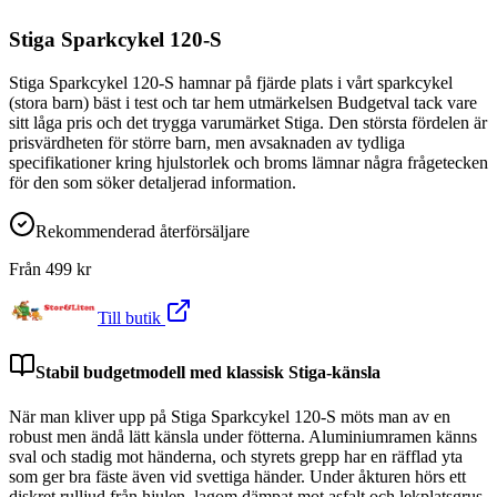
Stiga Sparkcykel 120-S
Stiga Sparkcykel 120-S hamnar på fjärde plats i vårt sparkcykel
(stora barn) bäst i test och tar hem utmärkelsen Budgetval tack vare
sitt låga pris och det trygga varumärket Stiga. Den största fördelen är
prisvärdheten för större barn, men avsaknaden av tydliga
specifikationer kring hjulstorlek och broms lämnar några frågetecken
för den som söker detaljerad information.
Rekommenderad återförsäljare
Från
499
kr
Till butik
Stabil budgetmodell med klassisk Stiga-känsla
När man kliver upp på Stiga Sparkcykel 120-S möts man av en
robust men ändå lätt känsla under fötterna. Aluminiumramen känns
sval och stadig mot händerna, och styrets grepp har en räfflad yta
som ger bra fäste även vid svettiga händer. Under åkturen hörs ett
diskret rulljud från hjulen, lagom dämpat mot asfalt och lekplatsgrus.