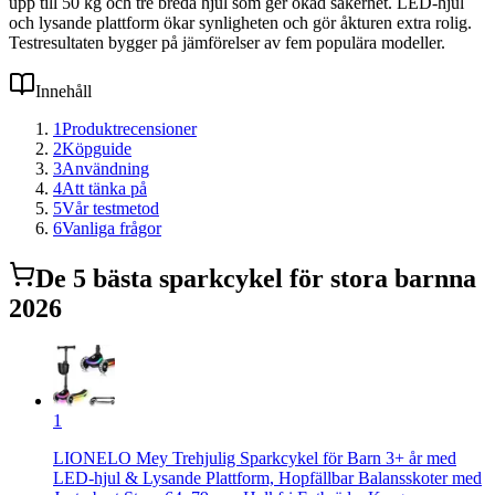
upp till 50 kg och tre breda hjul som ger ökad säkerhet. LED-hjul
och lysande plattform ökar synligheten och gör åkturen extra rolig.
Testresultaten bygger på jämförelser av fem populära modeller.
Innehåll
1
Produktrecensioner
2
Köpguide
3
Användning
4
Att tänka på
5
Vår testmetod
6
Vanliga frågor
De
5
bästa
sparkcykel för stora barn
na
2026
1
LIONELO Mey Trehjulig Sparkcykel för Barn 3+ år med
LED-hjul & Lysande Plattform, Hopfällbar Balansskoter med