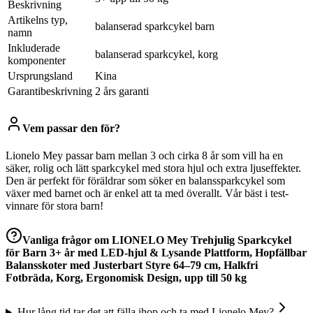
Beskrivning
Artikelns typ,
balanserad sparkcykel barn
namn
Inkluderade
balanserad sparkcykel, korg
komponenter
Ursprungsland
Kina
Garantibeskrivning
2 års garanti
Vem passar den för?
Lionelo Mey passar barn mellan 3 och cirka 8 år som vill ha en
säker, rolig och lätt sparkcykel med stora hjul och extra ljuseffekter.
Den är perfekt för föräldrar som söker en balanssparkcykel som
växer med barnet och är enkel att ta med överallt. Vår bäst i test-
vinnare för stora barn!
Vanliga frågor om
LIONELO Mey Trehjulig Sparkcykel
för Barn 3+ år med LED-hjul & Lysande Plattform, Hopfällbar
Balansskoter med Justerbart Styre 64–79 cm, Halkfri
Fotbräda, Korg, Ergonomisk Design, upp till 50 kg
Hur lång tid tar det att fälla ihop och ta med Lionelo Mey?