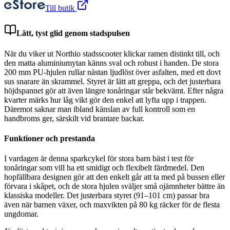
Till butik
Lätt, tyst glid genom stadspulsen
När du viker ut Northio stadsscooter klickar ramen distinkt till, och
den matta aluminiumytan känns sval och robust i handen. De stora
200 mm PU-hjulen rullar nästan ljudlöst över asfalten, med ett dovt
sus snarare än skrammel. Styret är lätt att greppa, och det justerbara
höjdspannet gör att även längre tonåringar står bekvämt. Efter några
kvarter märks hur låg vikt gör den enkel att lyfta upp i trappen.
Däremot saknar man ibland känslan av full kontroll som en
handbroms ger, särskilt vid brantare backar.
Funktioner och prestanda
I vardagen är denna sparkcykel för stora barn bäst i test för
tonåringar som vill ha ett smidigt och flexibelt färdmedel. Den
hopfällbara designen gör att den enkelt går att ta med på bussen eller
förvara i skåpet, och de stora hjulen sväljer små ojämnheter bättre än
klassiska modeller. Det justerbara styret (91–101 cm) passar bra
även när barnen växer, och maxvikten på 80 kg räcker för de flesta
ungdomar.