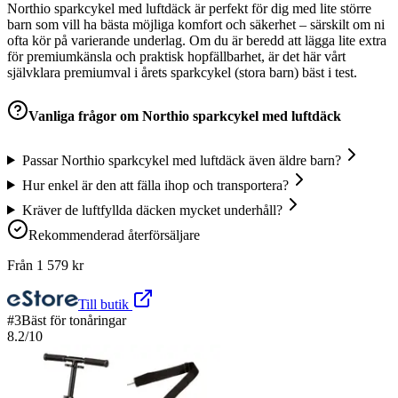
Northio sparkcykel med luftdäck är perfekt för dig med lite större
barn som vill ha bästa möjliga komfort och säkerhet – särskilt om ni
ofta kör på varierande underlag. Om du är beredd att lägga lite extra
för premiumkänsla och praktisk hopfällbarhet, är det här vårt
självklara premiumval i årets sparkcykel (stora barn) bäst i test.
Vanliga frågor om
Northio sparkcykel med luftdäck
Passar Northio sparkcykel med luftdäck även äldre barn?
Hur enkel är den att fälla ihop och transportera?
Kräver de luftfyllda däcken mycket underhåll?
Rekommenderad återförsäljare
Från
1 579
kr
Till butik
#
3
Bäst för tonåringar
8.2
/10