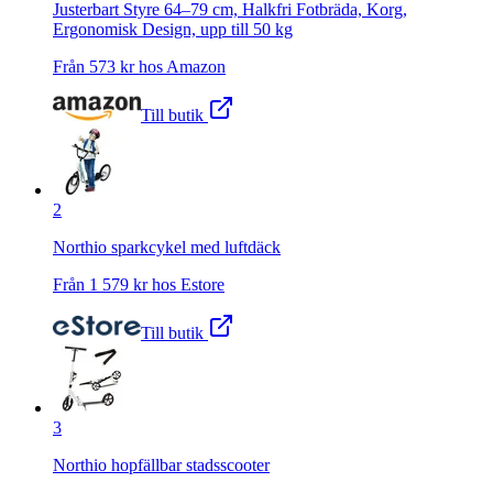
Justerbart Styre 64–79 cm, Halkfri Fotbräda, Korg,
Ergonomisk Design, upp till 50 kg
Från
573
kr hos
Amazon
Till butik
2
Northio sparkcykel med luftdäck
Från
1 579
kr hos
Estore
Till butik
3
Northio hopfällbar stadsscooter