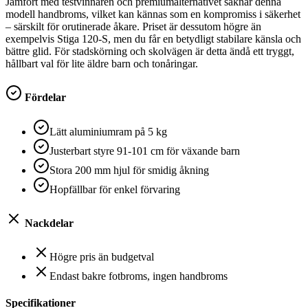
Jämfört med testvinnaren och premiumalternativet saknar denna
modell handbroms, vilket kan kännas som en kompromiss i säkerhet
– särskilt för orutinerade åkare. Priset är dessutom högre än
exempelvis Stiga 120-S, men du får en betydligt stabilare känsla och
bättre glid. För stadskörning och skolvägen är detta ändå ett tryggt,
hållbart val för lite äldre barn och tonåringar.
Fördelar
Lätt aluminiumram på 5 kg
Justerbart styre 91-101 cm för växande barn
Stora 200 mm hjul för smidig åkning
Hopfällbar för enkel förvaring
Nackdelar
Högre pris än budgetval
Endast bakre fotbroms, ingen handbroms
Specifikationer