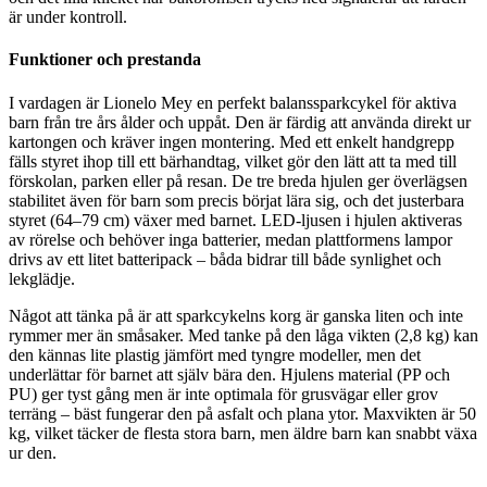
är under kontroll.
Funktioner och prestanda
I vardagen är Lionelo Mey en perfekt balanssparkcykel för aktiva
barn från tre års ålder och uppåt. Den är färdig att använda direkt ur
kartongen och kräver ingen montering. Med ett enkelt handgrepp
fälls styret ihop till ett bärhandtag, vilket gör den lätt att ta med till
förskolan, parken eller på resan. De tre breda hjulen ger överlägsen
stabilitet även för barn som precis börjat lära sig, och det justerbara
styret (64–79 cm) växer med barnet. LED-ljusen i hjulen aktiveras
av rörelse och behöver inga batterier, medan plattformens lampor
drivs av ett litet batteripack – båda bidrar till både synlighet och
lekglädje.
Något att tänka på är att sparkcykelns korg är ganska liten och inte
rymmer mer än småsaker. Med tanke på den låga vikten (2,8 kg) kan
den kännas lite plastig jämfört med tyngre modeller, men det
underlättar för barnet att själv bära den. Hjulens material (PP och
PU) ger tyst gång men är inte optimala för grusvägar eller grov
terräng – bäst fungerar den på asfalt och plana ytor. Maxvikten är 50
kg, vilket täcker de flesta stora barn, men äldre barn kan snabbt växa
ur den.