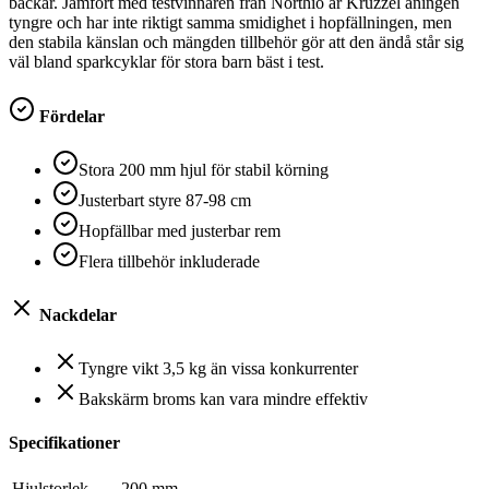
backar. Jämfört med testvinnaren från Northio är Kruzzel aningen
tyngre och har inte riktigt samma smidighet i hopfällningen, men
den stabila känslan och mängden tillbehör gör att den ändå står sig
väl bland sparkcyklar för stora barn bäst i test.
Fördelar
Stora 200 mm hjul för stabil körning
Justerbart styre 87-98 cm
Hopfällbar med justerbar rem
Flera tillbehör inkluderade
Nackdelar
Tyngre vikt 3,5 kg än vissa konkurrenter
Bakskärm broms kan vara mindre effektiv
Specifikationer
Hjulstorlek
200 mm