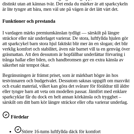
distinkt utan att kännas tvär. Det enda du märker är att sparkcykeln
är lite tyngre att bära, men väl ute på vägen är det lätt värt det.
Funktioner och prestanda
I vardagen märks premiumkänslan tydligt — särskilt på längre
sträckor eller när underlaget varierar. De stora, luftfyllda hjulen gör
att sparkcykel barn stora hjul faktiskt blir mer än en slogan; det blir
verklig komfort och stabilitet, även när barnet vill ta en genväg över
gräsmattan. Att den dessutom är hopfällbar underlättar förvaring i
trånga hallar eller bilen, och handbromsen ger en extra känsla av
säkerhet när tempot ökar.
Begränsningen är främst priset, som är märkbart högre än hos
testvinnaren och budgetvalet. Dessutom saknas uppgift om maxvikt
och exakt material, vilket kan göra det svårare för föräldrar till äldre
eller tyngre barn att veta om modellen passar. Jämfört med enklare
sparkcyklar får du dock en helt annan körkänsla och trygghet –
särskilt om ditt barn kör längre sträckor eller ofta varierar underlag.
Fördelar
Större 16-tums luftfyllda däck för komfort