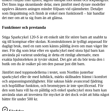
Det finns inga skramlande delar, men jämfört med dyrare modeller
upplevs åkturen aningen mindre följsam vid ojämnheter. Detaljer
som färgsättning och finish är enkel men funktionell – här handlar
det mer om att ta sig fram än att glänsa.
Funktioner och prestanda
Stiga Sparkcykel 120-S är ett enkelt sätt för större barn att snabbt ta
sig till kompisar eller skolan. Konstruktionen är tydligt anpassad för
dagligt bruk, med en ram som känns pålitlig även om man väger lite
mer. För dig som letar efter en sparkcykel med stora hjul barn kan
använda på varierat underlag är detta ett rimligt alternativ, men
exakta hjulstorleken är tyvärr okänd. Det gör att du bör testa den i
butik om du är osäker på om den passar just ditt barn.
Jämfört med toppmodellerna i testet, som Northio justerbar
sparkcykel eller de med luftdäck, märks skillnaden främst i komfort
och anpassningsmöjligheter. Här saknas både avancerad fjädring
och hopfällbar funktion, och bromstypen är inte specificerad. För
den som bara vill ha en pålitlig och enkel sparkcykel stora barn kan
använda utan att investera för mycket är det dock svårt att hitta något
bättre för under 500 kr.