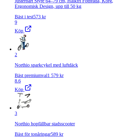
Justerbart Styre 64–79 cm, Halkfri Fotbräda, Korg,
Ergonomisk Design, upp till 50 kg
Bäst i test
573
kr
9
Köp
2
Northio sparkcykel med luftdäck
Bäst premiumval
1 579
kr
8.6
Köp
3
Northio hopfällbar stadsscooter
Bäst för tonåringar
589
kr