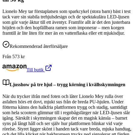
Lionelo Mey tar förstaplatsen som sparkcykel (stora barn) bäst i test
tack vare sin stabila trehjulsdesign och de spektakulära LED-ljusen
som gör varje åktur till ett äventyr. Framför allt är det den justerbara
höjden och den hopfällbara ramen som imponerar – men korgen
framtill är lite liten för mer än en vattenflaska eller ett mjukisdjur.
Rekommenderad återförsäljare
Från
573
kr
Till butik
Ljusshow på tre hjul – trygg körning i kvällsskymningen
När du trycker ifrån med foten och låter Lionelo Mey rulla över
asfalten hörs ett dovt, mjukt sus från de breda PU-hjulen. Under
fötterna känns den halkfria plattformen trygg och stadig, samtidigt
som hela scootern glimmar till i regnbågsfärger när LED-ljusen slår
igång. Särskilt i skymningen skapar det en magisk känsla – barnet
syns på långt håll och ser själv hur plattformen blinkar vid varje
rörelse. Styret ligger skönt i handen tack vare breda, mjuka handtag,
och det lilla klicket när bakbromsen trycks ned signalerar att färden