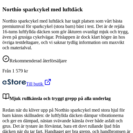
Northio sparkcykel med luftdäck
Northio sparkcykel med luftdäck har tagit platsen som vårt bästa
premiumval för sparkcykel (stora barn) bäst i test. Det är de rejäla
16-tums luftfyllda däcken som gör åkturen ovanligt mjuk och trygg,
även på grusiga cykelvägar. Prislappen är dock klart högre än hos
övriga testdeltagare, och vi saknar tydlig information om maxvikt
och materialval.
Rekommenderad återförsäljare
Från
1 579
kr
Till butik
Mjuk rullkänsla och tryggt grepp på alla underlag
Redan när du kliver upp på Northio sparkcykel med stora hjul för
barn känns skillnaden: de luftfyllda däcken dämpar vibrationerna
och ger en dämpad, nästan svävande känsla över både asfalt och
grus. Det är tystare än förväntat, bara ett dovt rullande ljud från
däcken när du tar fart. Handtaget ger bra grepp, och handbromsen är