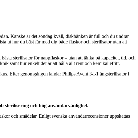
sedan. Kanske är det söndag kväll, diskbänken är full och du undrar
ta ut hur du bäst får med dig både flaskor och sterilisator utan att
 bästa sterilisator för nappflaskor – utan att tänka på kapacitet, tid, och
k samt hur enkelt det är att hålla allt rent och kemikaliefritt.
us. Efter genomgången landar Philips Avent 3-i-1 ångsterilisator i
abb sterilisering och hög användarvänlighet.
ppflaskor och smådelar. Enligt svenska användarrecensioner uppskattas