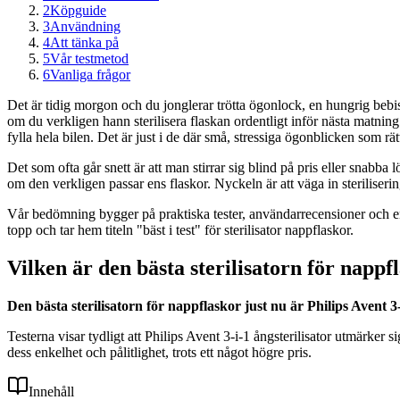
2
Köpguide
3
Användning
4
Att tänka på
5
Vår testmetod
6
Vanliga frågor
Det är tidig morgon och du jonglerar trötta ögonlock, en hungrig bebi
om du verkligen hann sterilisera flaskan ordentligt inför nästa matning.
fylla hela bilen. Det är just i de där små, stressiga ögonblicken som rät
Det som ofta går snett är att man stirrar sig blind på pris eller snabba l
om den verkligen passar ens flaskor. Nyckeln är att väga in steriliserin
Vår bedömning bygger på praktiska tester, användarrecensioner och en
topp och tar hem titeln "bäst i test" för sterilisator nappflaskor.
Vilken är den bästa sterilisatorn för nappf
Den bästa sterilisatorn för nappflaskor just nu är Philips Avent 3
Testerna visar tydligt att Philips Avent 3-i-1 ångsterilisator utmärker
dess enkelhet och pålitlighet, trots ett något högre pris.
Innehåll