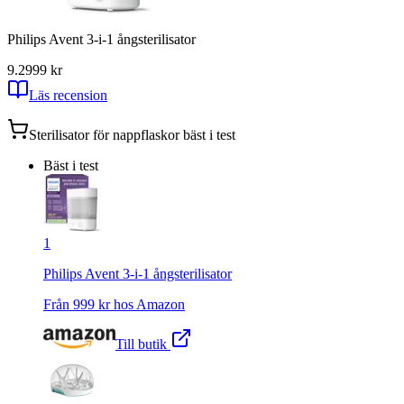
Philips Avent 3-i-1 ångsterilisator
9.2
999
kr
Läs recension
Sterilisator för nappflaskor
bäst i test
Bäst i test
1
Philips Avent 3-i-1 ångsterilisator
Från
999
kr hos
Amazon
Till butik