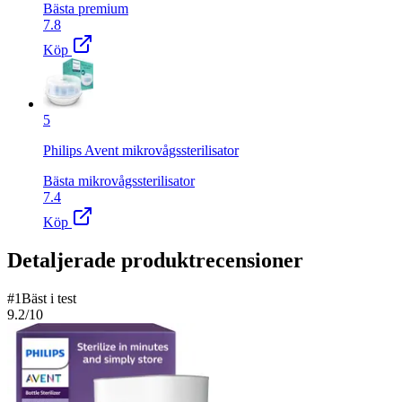
Bästa premium
7.8
Köp
5
Philips Avent mikrovågssterilisator
Bästa mikrovågssterilisator
7.4
Köp
Detaljerade produktrecensioner
#
1
Bäst i test
9.2
/10