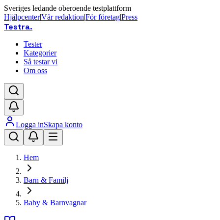
Sveriges ledande oberoende testplattform
Hjälpcenter
|
Vår redaktion
|
För företag
|
Press
Testra
.
Tester
Kategorier
Så testar vi
Om oss
Logga in
Skapa konto
Hem
Barn & Familj
Baby & Barnvagnar