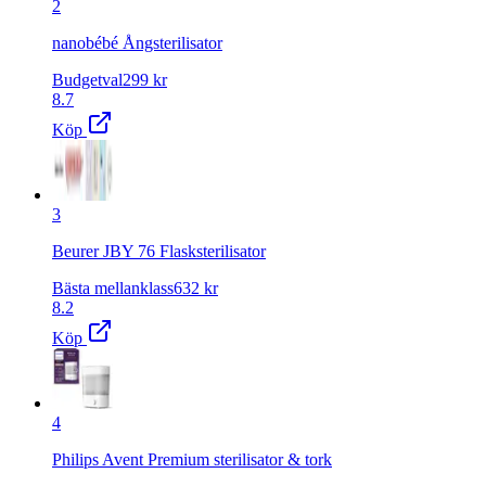
2
nanobébé Ångsterilisator
Budgetval
299
kr
8.7
Köp
3
Beurer JBY 76 Flasksterilisator
Bästa mellanklass
632
kr
8.2
Köp
4
Philips Avent Premium sterilisator & tork