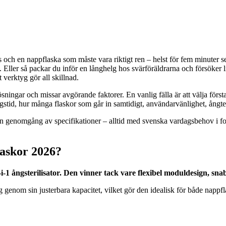
s och en nappflaska som måste vara riktigt ren – helst för fem minuter 
 Eller så packar du inför en långhelg hos svärföräldrarna och försöker lis
t verktyg gör all skillnad.
ösningar och missar avgörande faktorer. En vanlig fälla är att välja första
gstid, hur många flaskor som går in samtidigt, användarvänlighet, ångtekni
 genomgång av specifikationer – alltid med svenska vardagsbehov i fok
laskor 2026?
-i-1 ångsterilisator. Den vinner tack vare flexibel moduldesign, sn
 sig genom sin justerbara kapacitet, vilket gör den idealisk för både na