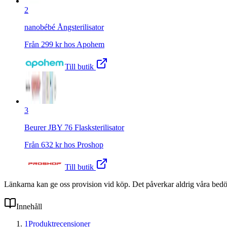
2
nanobébé Ångsterilisator
Från
299
kr hos
Apohem
Till butik
3
Beurer JBY 76 Flasksterilisator
Från
632
kr hos
Proshop
Till butik
Länkarna kan ge oss provision vid köp. Det påverkar aldrig våra bed
Innehåll
1
Produktrecensioner