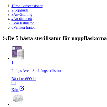
1
Produktrecensioner
2
Köpguide
3
Användning
4
Att tänka på
5
Vår testmetod
6
Vanliga frågor
De
5
bästa
sterilisator för nappflaskor
na
1
Philips Avent 3-i-1 ångsterilisator
Bäst i test
999
kr
9.2
Köp