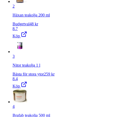
2
Häxan teakolja 200 ml
Budgetval
48
kr
8.7
Köp
3
Nitor teakolja 1 l
Bästa för stora ytor
259
kr
8.4
Köp
4
Brafab teakolja 500 ml