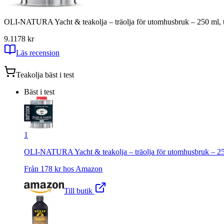
OLI-NATURA Yacht & teakolja – träolja för utomhusbruk – 250 ml, teak
9.1
178
kr
Läs recension
Teakolja
bäst i test
Bäst i test
1
OLI-NATURA Yacht & teakolja – träolja för utomhusbruk – 250 ml
Från
178
kr hos
Amazon
Till butik