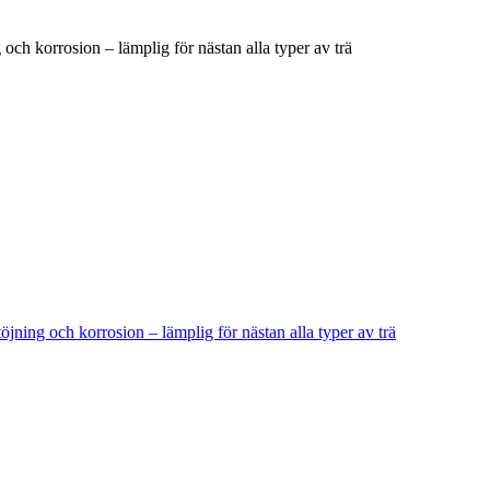
ch korrosion – lämplig för nästan alla typer av trä
ning och korrosion – lämplig för nästan alla typer av trä