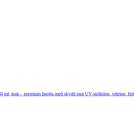
, teak – premium linolja med skydd mot UV-strålning, vittring, förtöj