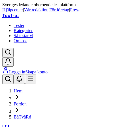
Sveriges ledande oberoende testplattform
Hjälpcenter
|
Vår redaktion
|
För företag
|
Press
Testra
.
Tester
Kategorier
Så testar vi
Om oss
Logga in
Skapa konto
Hem
Fordon
BåTvåRd