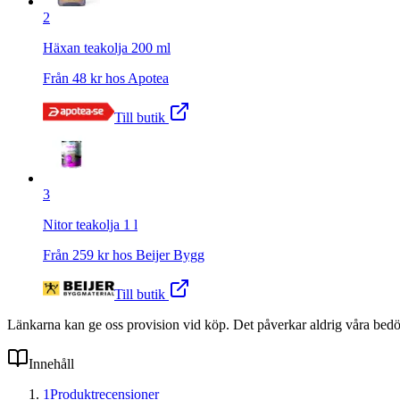
2
Häxan teakolja 200 ml
Från
48
kr hos
Apotea
Till butik
3
Nitor teakolja 1 l
Från
259
kr hos
Beijer Bygg
Till butik
Länkarna kan ge oss provision vid köp. Det påverkar aldrig våra bed
Innehåll
1
Produktrecensioner