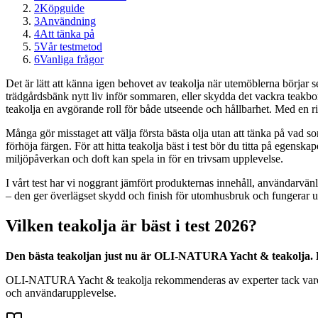
2
Köpguide
3
Användning
4
Att tänka på
5
Vår testmetod
6
Vanliga frågor
Det är lätt att känna igen behovet av teakolja när utemöblerna börjar se 
trädgårdsbänk nytt liv inför sommaren, eller skydda det vackra teakbord
teakolja en avgörande roll för både utseende och hållbarhet. Med en rikt
Många gör misstaget att välja första bästa olja utan att tänka på vad s
förhöja färgen. För att hitta teakolja bäst i test bör du titta på egens
miljöpåverkan och doft kan spela in för en trivsam upplevelse.
I vårt test har vi noggrant jämfört produkternas innehåll, användarvän
– den ger överlägset skydd och finish för utomhusbruk och fungerar utmä
Vilken teakolja är bäst i test 2026?
Den bästa teakoljan just nu är OLI-NATURA Yacht & teakolja. De
OLI-NATURA Yacht & teakolja rekommenderas av experter tack vare sin
och användarupplevelse.