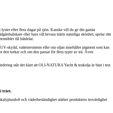
na lyster efter flera dagar på sjön. Kanske vill du ge din gamla
årdsälskare eller bara vill bevara träets naturliga skönhet, spelar rätt
emöbler till båtdelar.
som UV-skydd, vattenresistens eller om oljan innehåller pigment som kan
bbt den torkar och om den passar för flera typer av trä. Även
värdering står det klart att OLI-NATURA Yacht & teakolja är bäst i test
 träet.
alyptusdoft och väderbeständighet stärker produktens trovärdighet