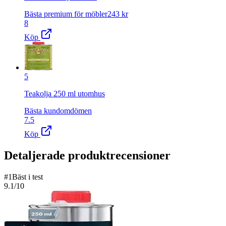
Bästa premium för möbler
243
kr
8
Köp
5
Teakolja 250 ml utomhus
Bästa kundomdömen
7.5
Köp
Detaljerade produktrecensioner
#
1
Bäst i test
9.1
/10