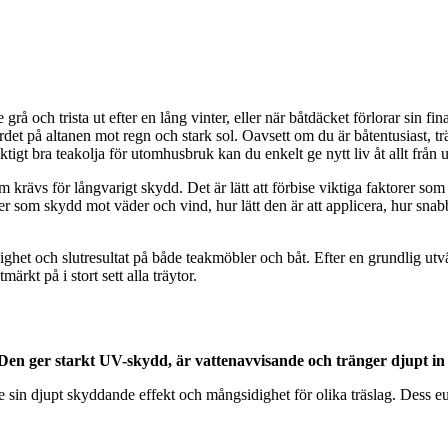
grå och trista ut efter en lång vinter, eller när båtdäcket förlorar sin fi
et på altanen mot regn och stark sol. Oavsett om du är båtentusiast, trädg
igt bra teakolja för utomhusbruk kan du enkelt ge nytt liv åt allt från ut
om krävs för långvarigt skydd. Det är lätt att förbise viktiga faktorer 
kaper som skydd mot väder och vind, hur lätt den är att applicera, hur sna
lighet och slutresultat på både teakmöbler och båt. Efter en grundlig ut
rkt på i stort sett alla träytor.
n ger starkt UV-skydd, är vattenavvisande och tränger djupt in i
 djupt skyddande effekt och mångsidighet för olika träslag. Dess euk