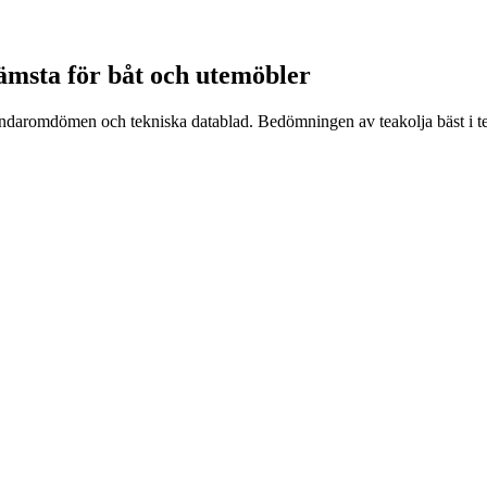
rämsta för båt och utemöbler
användaromdömen och tekniska datablad. Bedömningen av teakolja bäst i t