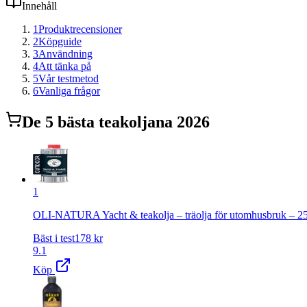
Innehåll
1
Produktrecensioner
2
Köpguide
3
Användning
4
Att tänka på
5
Vår testmetod
6
Vanliga frågor
De
5
bästa
teakolja
na 2026
1
OLI-NATURA Yacht & teakolja – träolja för utomhusbruk – 250 ml
Bäst i test
178
kr
9.1
Köp