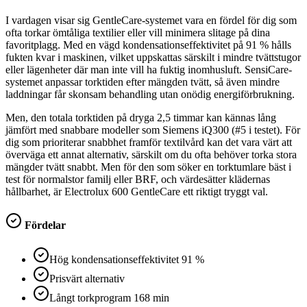
I vardagen visar sig GentleCare-systemet vara en fördel för dig som
ofta torkar ömtåliga textilier eller vill minimera slitage på dina
favoritplagg. Med en vägd kondensationseffektivitet på 91 % hålls
fukten kvar i maskinen, vilket uppskattas särskilt i mindre tvättstugor
eller lägenheter där man inte vill ha fuktig inomhusluft. SensiCare-
systemet anpassar torktiden efter mängden tvätt, så även mindre
laddningar får skonsam behandling utan onödig energiförbrukning.
Men, den totala torktiden på dryga 2,5 timmar kan kännas lång
jämfört med snabbare modeller som Siemens iQ300 (#5 i testet). För
dig som prioriterar snabbhet framför textilvård kan det vara värt att
överväga ett annat alternativ, särskilt om du ofta behöver torka stora
mängder tvätt snabbt. Men för den som söker en torktumlare bäst i
test för normalstor familj eller BRF, och värdesätter klädernas
hållbarhet, är Electrolux 600 GentleCare ett riktigt tryggt val.
Fördelar
Hög kondensationseffektivitet 91 %
Prisvärt alternativ
Långt torkprogram 168 min