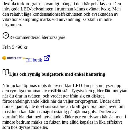
flexibla torkprogram – ovanligt många i den här prisklassen. Den
inbyggda LED-belysningen i trumman känns oväntat lyxig. Men
den relativt låga kondensationseffektiviteten och avsaknaden av
vibrationsdämpning märks vid användning, särskilt i mindre
utrymmen.
Rekommenderad återförsäljare
Från
5 490
kr
Till butik
Ljus och rymlig budgettork med enkel hantering
När luckan öppnas möts du av en klar LED-lampa som lyser upp
den rymliga trumman av rostfritt stål. Tygstycken glider lätt mot ytan
när du drar in tvätten, och vredet ger ifrån sig ett diskret,
förtroendeingivande klick när du väljer torkprogram. Under drift
hörs ett jämnt, lite dovt sus snarare än kraftiga vibrationer, även om
maskinen kan kännas något ostadig på ojämna golv. Doften av
varmluft blandat med nytvättade kläder ger en trivsam känsla, men i
mindre badrum märks att fukten inte alltid kapslas in lika effektivt
som hos dyrare modeller.