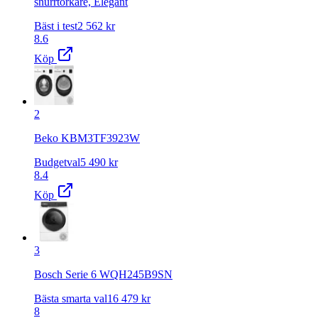
snurrtorkare, Elegant
Bäst i test
2 562
kr
8.6
Köp
2
Beko KBM3TF3923W
Budgetval
5 490
kr
8.4
Köp
3
Bosch Serie 6 WQH245B9SN
Bästa smarta val
16 479
kr
8