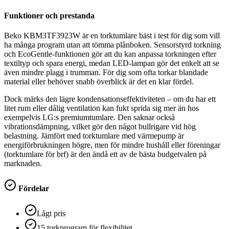
Funktioner och prestanda
Beko KBM3TF3923W är en torktumlare bäst i test för dig som vill
ha många program utan att tömma plånboken. Sensorstyrd torkning
och EcoGentle-funktionen gör att du kan anpassa torkningen efter
textiltyp och spara energi, medan LED-lampan gör det enkelt att se
även mindre plagg i trumman. För dig som ofta torkar blandade
material eller behöver snabb överblick är det en klar fördel.
Dock märks den lägre kondensationseffektiviteten – om du har ett
litet rum eller dålig ventilation kan fukt sprida sig mer än hos
exempelvis LG:s premiumtumlare. Den saknar också
vibrationsdämpning, vilket gör den något bullrigare vid hög
belastning. Jämfört med torktumlare med värmepump är
energiförbrukningen högre, men för mindre hushåll eller föreningar
(torktumlare för brf) är den ändå ett av de bästa budgetvalen på
marknaden.
Fördelar
Lågt pris
15 torkprogram för flexibilitet