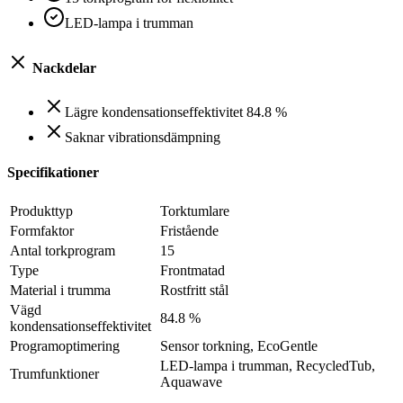
LED-lampa i trumman
Nackdelar
Lägre kondensationseffektivitet 84.8 %
Saknar vibrationsdämpning
Specifikationer
Produkttyp
Torktumlare
Formfaktor
Fristående
Antal torkprogram
15
Type
Frontmatad
Material i trumma
Rostfritt stål
Vägd
84.8 %
kondensationseffektivitet
Programoptimering
Sensor torkning, EcoGentle
LED-lampa i trumman, RecycledTub,
Trumfunktioner
Aquawave