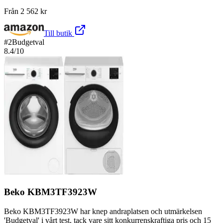
Från
2 562
kr
Till butik
#
2
Budgetval
8.4
/10
Beko KBM3TF3923W
Beko KBM3TF3923W har knep andraplatsen och utmärkelsen
'Budgetval' i vårt test, tack vare sitt konkurrenskraftiga pris och 15