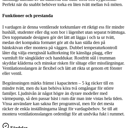
Perfekt när du snabbt behöver torka en liten tvätt mellan två möten.
Funktioner och prestanda
I vardagen är denna ventilerade torktumlare ett riktigt ess för mindre
hushåll, studenter eller dig som bor i lägenhet utan separat tvättstuga.
Den toppmatade designen gör det lätt att lägga i och ta ur tvätt,
medan det kompakta formatet gör att du kan ställa den på
bänkskivan eller montera på väggen. Dubbel temperaturkontroll
låter dig välja energisnål kalltorkning för känsliga plagg, eller
varmluft för sängkläder och handdukar. Rostfritt stål i trumman
skyddar kläderna och minskar risken för slitage eller missfärgningar.
Ventilationsslangen är flexibel och lätt att rikta ut genom ett fönster
eller ventil.
Begränsningen märks främst i kapaciteten – 5 kg räcker till en
mindre tvätt, men du kan behöva köra två omgångar för större
familjer. Ljudnivån är något högre än dyrare modeller med
värmepump, så den passar bäst i rum där man inte vistas hela tiden.
Vissa användare kan sakna fler programval, men för det mesta
räcker de enkla inställningarna långt för vardagsbehov. Se till att
montera ventilationsslangen ordentligt för att undvika fukt i rummet.
Fördelar