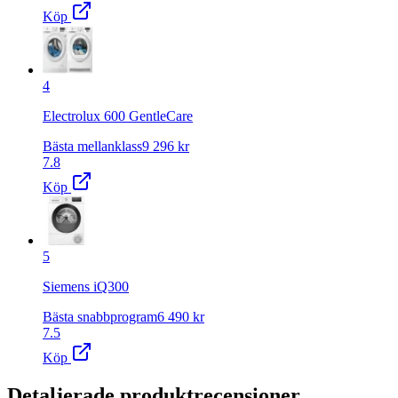
Köp
4
Electrolux 600 GentleCare
Bästa mellanklass
9 296
kr
7.8
Köp
5
Siemens iQ300
Bästa snabbprogram
6 490
kr
7.5
Köp
Detaljerade produktrecensioner