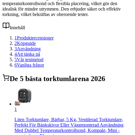
temperaturkontrollsond och flexibla placering, vilket gör den
idealisk för mindre utrymmen. Den erbjuder säker och effektiv
torkning, vilket bekräftas av oberoende tester.
Innehåll
1
Produktrecensioner
2
Köpguide
3
Användning
4
Att tänka på
5
Vår testmetod
6
Vanliga frågor
De
5
bästa
torktumlare
na 2026
1
Liten Torktumlare, Bärbar, 5 Kg, Ventilerad Torktumlare,
Perfekt För Bänkskivor Eller Väggmonterad Användning
Med Dubbel Temperaturkontrollsond, Kompakt, Mini -