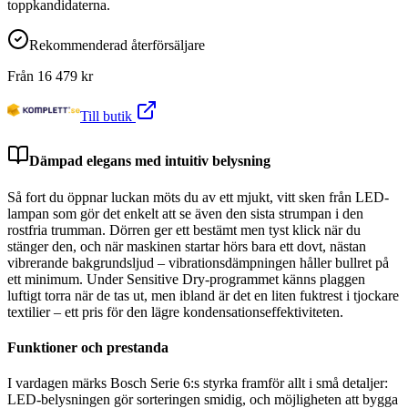
toppkandidaterna.
Rekommenderad återförsäljare
Från
16 479
kr
Till butik
Dämpad elegans med intuitiv belysning
Så fort du öppnar luckan möts du av ett mjukt, vitt sken från LED-
lampan som gör det enkelt att se även den sista strumpan i den
rostfria trumman. Dörren ger ett bestämt men tyst klick när du
stänger den, och när maskinen startar hörs bara ett dovt, nästan
vibrerande bakgrundsljud – vibrationsdämpningen håller bullret på
ett minimum. Under Sensitive Dry-programmet känns plaggen
luftigt torra när de tas ut, men ibland är det en liten fuktrest i tjockare
textilier – ett pris för den lägre kondensationseffektiviteten.
Funktioner och prestanda
I vardagen märks Bosch Serie 6:s styrka framför allt i små detaljer:
LED-belysningen gör sorteringen smidig, och möjligheten att bygga