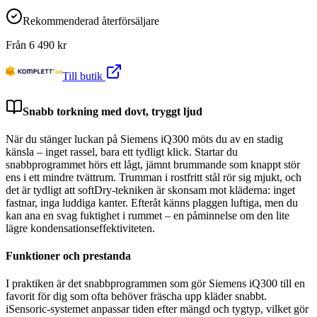
Rekommenderad återförsäljare
Från
6 490
kr
Till butik
Snabb torkning med dovt, tryggt ljud
När du stänger luckan på Siemens iQ300 möts du av en stadig
känsla – inget rassel, bara ett tydligt klick. Startar du
snabbprogrammet hörs ett lågt, jämnt brummande som knappt stör
ens i ett mindre tvättrum. Trumman i rostfritt stål rör sig mjukt, och
det är tydligt att softDry-tekniken är skonsam mot kläderna: inget
fastnar, inga luddiga kanter. Efteråt känns plaggen luftiga, men du
kan ana en svag fuktighet i rummet – en påminnelse om den lite
lägre kondensationseffektiviteten.
Funktioner och prestanda
I praktiken är det snabbprogrammen som gör Siemens iQ300 till en
favorit för dig som ofta behöver fräscha upp kläder snabbt.
iSensoric-systemet anpassar tiden efter mängd och tygtyp, vilket gör