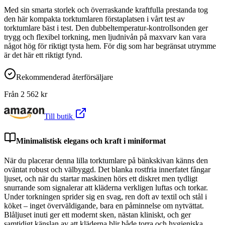
Med sin smarta storlek och överraskande kraftfulla prestanda tog
den här kompakta torktumlaren förstaplatsen i vårt test av
torktumlare bäst i test. Den dubbeltemperatur-kontrollsonden ger
trygg och flexibel torkning, men ljudnivån på maxvarv kan vara
något hög för riktigt tysta hem. För dig som har begränsat utrymme
är det här ett riktigt fynd.
Rekommenderad återförsäljare
Från
2 562
kr
Till butik
Minimalistisk elegans och kraft i miniformat
När du placerar denna lilla torktumlare på bänkskivan känns den
oväntat robust och välbyggd. Det blanka rostfria innerfatet fångar
ljuset, och när du startar maskinen hörs ett diskret men tydligt
snurrande som signalerar att kläderna verkligen luftas och torkar.
Under torkningen sprider sig en svag, ren doft av textil och stål i
köket – inget överväldigande, bara en påminnelse om nytvättat.
Blåljuset inuti ger ett modernt sken, nästan kliniskt, och ger
samtidigt känslan av att kläderna blir både torra och hygieniska.