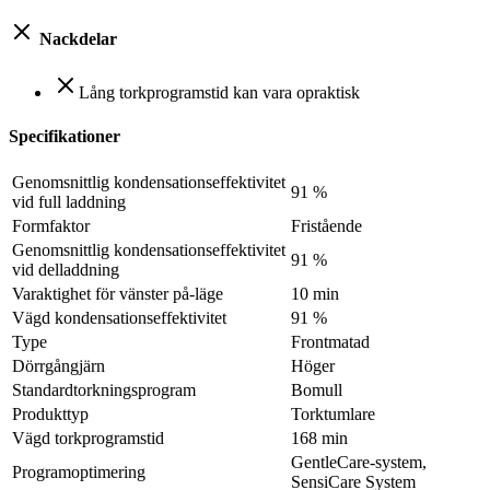
Nackdelar
Lång torkprogramstid kan vara opraktisk
Specifikationer
Genomsnittlig kondensationseffektivitet
91 %
vid full laddning
Formfaktor
Fristående
Genomsnittlig kondensationseffektivitet
91 %
vid delladdning
Varaktighet för vänster på-läge
10 min
Vägd kondensationseffektivitet
91 %
Type
Frontmatad
Dörrgångjärn
Höger
Standardtorkningsprogram
Bomull
Produkttyp
Torktumlare
Vägd torkprogramstid
168 min
GentleCare-system,
Programoptimering
SensiCare System