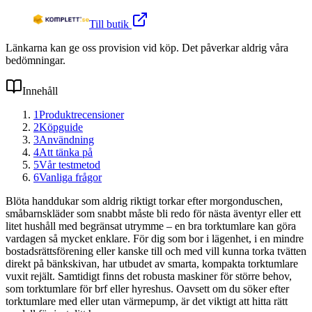
Till butik
Länkarna kan ge oss provision vid köp. Det påverkar aldrig våra
bedömningar.
Innehåll
1
Produktrecensioner
2
Köpguide
3
Användning
4
Att tänka på
5
Vår testmetod
6
Vanliga frågor
Blöta handdukar som aldrig riktigt torkar efter morgonduschen,
småbarnskläder som snabbt måste bli redo för nästa äventyr eller ett
litet hushåll med begränsat utrymme – en bra torktumlare kan göra
vardagen så mycket enklare. För dig som bor i lägenhet, i en mindre
bostadsrättsförening eller kanske till och med vill kunna torka tvätten
direkt på bänkskivan, har utbudet av smarta, kompakta torktumlare
vuxit rejält. Samtidigt finns det robusta maskiner för större behov,
som torktumlare för brf eller hyreshus. Oavsett om du söker efter
torktumlare med eller utan värmepump, är det viktigt att hitta rätt