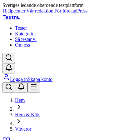
Sveriges ledande oberoende testplattform
Hjälpcenter
|
Vår redaktion
|
För företag
|
Press
Testra
.
Tester
Kategorier
Så testar vi
Om oss
Logga in
Skapa konto
Hem
Hem & Kök
Vitvaror