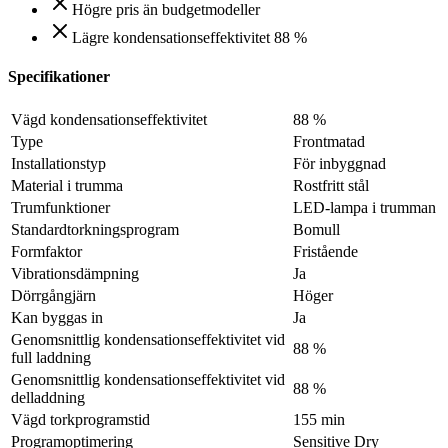
Högre pris än budgetmodeller
Lägre kondensationseffektivitet 88 %
Specifikationer
Vägd kondensationseffektivitet
88 %
Type
Frontmatad
Installationstyp
För inbyggnad
Material i trumma
Rostfritt stål
Trumfunktioner
LED-lampa i trumman
Standardtorkningsprogram
Bomull
Formfaktor
Fristående
Vibrationsdämpning
Ja
Dörrgångjärn
Höger
Kan byggas in
Ja
Genomsnittlig kondensationseffektivitet vid
88 %
full laddning
Genomsnittlig kondensationseffektivitet vid
88 %
delladdning
Vägd torkprogramstid
155 min
Programoptimering
Sensitive Dry