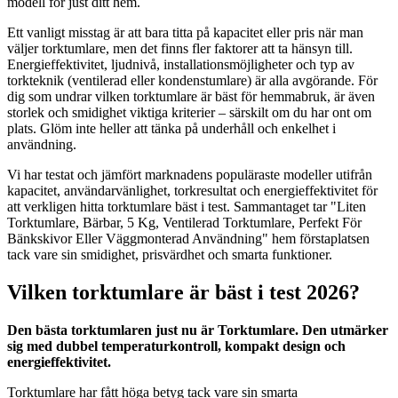
modell för just ditt hem.
Ett vanligt misstag är att bara titta på kapacitet eller pris när man
väljer torktumlare, men det finns fler faktorer att ta hänsyn till.
Energieffektivitet, ljudnivå, installationsmöjligheter och typ av
torkteknik (ventilerad eller kondenstumlare) är alla avgörande. För
dig som undrar vilken torktumlare är bäst för hemmabruk, är även
storlek och smidighet viktiga kriterier – särskilt om du har ont om
plats. Glöm inte heller att tänka på underhåll och enkelhet i
användning.
Vi har testat och jämfört marknadens populäraste modeller utifrån
kapacitet, användarvänlighet, torkresultat och energieffektivitet för
att verkligen hitta torktumlare bäst i test. Sammantaget tar "Liten
Torktumlare, Bärbar, 5 Kg, Ventilerad Torktumlare, Perfekt För
Bänkskivor Eller Väggmonterad Användning" hem förstaplatsen
tack vare sin smidighet, prisvärdhet och smarta funktioner.
Vilken torktumlare är bäst i test 2026?
Den bästa torktumlaren just nu är Torktumlare. Den utmärker
sig med dubbel temperaturkontroll, kompakt design och
energieffektivitet.
Torktumlare har fått höga betyg tack vare sin smarta