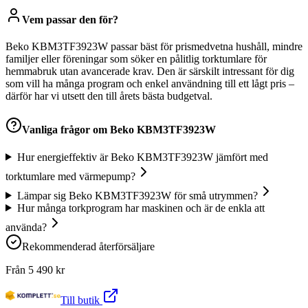
Vem passar den för?
Beko KBM3TF3923W passar bäst för prismedvetna hushåll, mindre
familjer eller föreningar som söker en pålitlig torktumlare för
hemmabruk utan avancerade krav. Den är särskilt intressant för dig
som vill ha många program och enkel användning till ett lågt pris –
därför har vi utsett den till årets bästa budgetval.
Vanliga frågor om
Beko KBM3TF3923W
Hur energieffektiv är Beko KBM3TF3923W jämfört med
torktumlare med värmepump?
Lämpar sig Beko KBM3TF3923W för små utrymmen?
Hur många torkprogram har maskinen och är de enkla att
använda?
Rekommenderad återförsäljare
Från
5 490
kr
Till butik