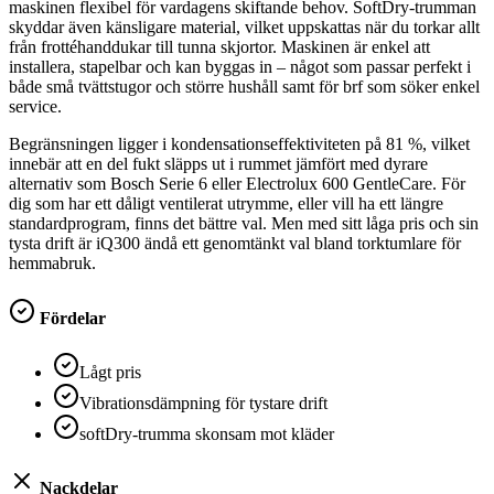
maskinen flexibel för vardagens skiftande behov. SoftDry-trumman
skyddar även känsligare material, vilket uppskattas när du torkar allt
från frottéhanddukar till tunna skjortor. Maskinen är enkel att
installera, stapelbar och kan byggas in – något som passar perfekt i
både små tvättstugor och större hushåll samt för brf som söker enkel
service.
Begränsningen ligger i kondensationseffektiviteten på 81 %, vilket
innebär att en del fukt släpps ut i rummet jämfört med dyrare
alternativ som Bosch Serie 6 eller Electrolux 600 GentleCare. För
dig som har ett dåligt ventilerat utrymme, eller vill ha ett längre
standardprogram, finns det bättre val. Men med sitt låga pris och sin
tysta drift är iQ300 ändå ett genomtänkt val bland torktumlare för
hemmabruk.
Fördelar
Lågt pris
Vibrationsdämpning för tystare drift
softDry-trumma skonsam mot kläder
Nackdelar