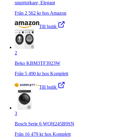
snurrtorkare, Elegant
Från
2 562
kr hos
Amazon
Till butik
2
Beko KBM3TF3923W
Från
5 490
kr hos
Komplett
Till butik
3
Bosch Serie 6 WQH245B9SN
Från
16 479
kr hos
Komplett