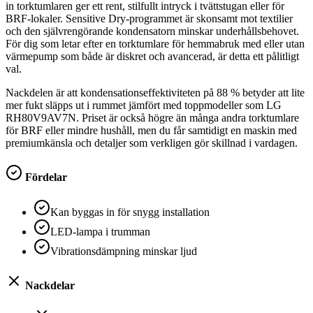
in torktumlaren ger ett rent, stilfullt intryck i tvättstugan eller för
BRF-lokaler. Sensitive Dry-programmet är skonsamt mot textilier
och den självrengörande kondensatorn minskar underhållsbehovet.
För dig som letar efter en torktumlare för hemmabruk med eller utan
värmepump som både är diskret och avancerad, är detta ett pålitligt
val.
Nackdelen är att kondensationseffektiviteten på 88 % betyder att lite
mer fukt släpps ut i rummet jämfört med toppmodeller som LG
RH80V9AV7N. Priset är också högre än många andra torktumlare
för BRF eller mindre hushåll, men du får samtidigt en maskin med
premiumkänsla och detaljer som verkligen gör skillnad i vardagen.
Fördelar
Kan byggas in för snygg installation
LED-lampa i trumman
Vibrationsdämpning minskar ljud
Nackdelar