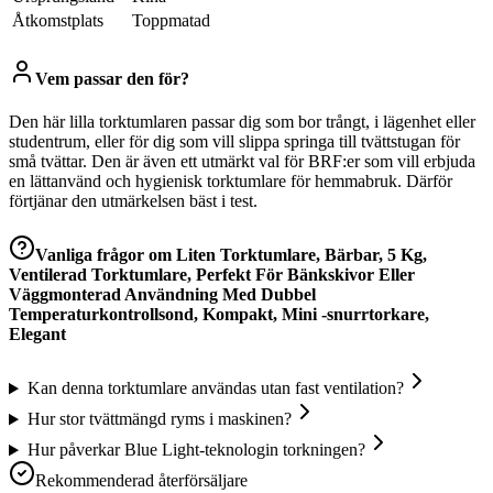
Åtkomstplats
Toppmatad
Vem passar den för?
Den här lilla torktumlaren passar dig som bor trångt, i lägenhet eller
studentrum, eller för dig som vill slippa springa till tvättstugan för
små tvättar. Den är även ett utmärkt val för BRF:er som vill erbjuda
en lättanvänd och hygienisk torktumlare för hemmabruk. Därför
förtjänar den utmärkelsen bäst i test.
Vanliga frågor om
Liten Torktumlare, Bärbar, 5 Kg,
Ventilerad Torktumlare, Perfekt För Bänkskivor Eller
Väggmonterad Användning Med Dubbel
Temperaturkontrollsond, Kompakt, Mini -snurrtorkare,
Elegant
Kan denna torktumlare användas utan fast ventilation?
Hur stor tvättmängd ryms i maskinen?
Hur påverkar Blue Light-teknologin torkningen?
Rekommenderad återförsäljare