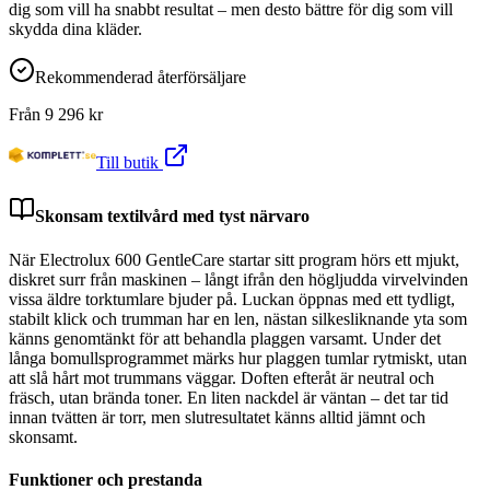
dig som vill ha snabbt resultat – men desto bättre för dig som vill
skydda dina kläder.
Rekommenderad återförsäljare
Från
9 296
kr
Till butik
Skonsam textilvård med tyst närvaro
När Electrolux 600 GentleCare startar sitt program hörs ett mjukt,
diskret surr från maskinen – långt ifrån den högljudda virvelvinden
vissa äldre torktumlare bjuder på. Luckan öppnas med ett tydligt,
stabilt klick och trumman har en len, nästan silkesliknande yta som
känns genomtänkt för att behandla plaggen varsamt. Under det
långa bomullsprogrammet märks hur plaggen tumlar rytmiskt, utan
att slå hårt mot trummans väggar. Doften efteråt är neutral och
fräsch, utan brända toner. En liten nackdel är väntan – det tar tid
innan tvätten är torr, men slutresultatet känns alltid jämnt och
skonsamt.
Funktioner och prestanda