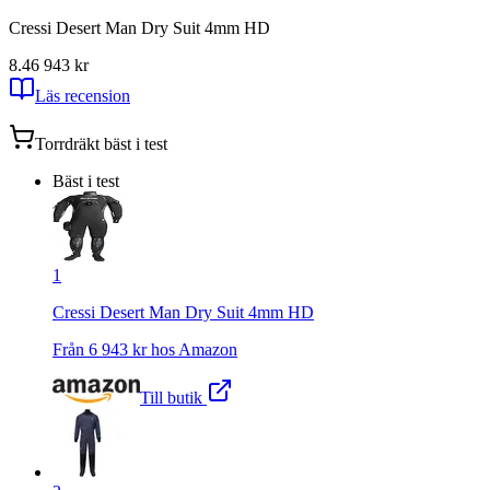
Cressi Desert Man Dry Suit 4mm HD
8.4
6 943
kr
Läs recension
Torrdräkt
bäst i test
Bäst i test
1
Cressi Desert Man Dry Suit 4mm HD
Från
6 943
kr hos
Amazon
Till butik