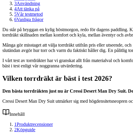
3
Användning
4
Att tänka på
5
Vår testmetod
6
Vanliga frågor
Du står på bryggan en kylig höstmorgon, redo för dagens paddling. Kansk
torrdräkt skillnaden mellan komfort och kyla, mellan äventyr och avbrut
Många gör misstaget att välja torrdräkt utifrån pris eller utseende, o
slutändan avgör hur torr och varm du faktiskt håller dig. En pålitlig to
I vårt test av torrdräkter har vi granskat allt från materialval och ko
bäst i test enligt vår noggranna utvärdering.
Vilken torrdräkt är bäst i test 2026?
Den bästa torrdräkten just nu är Cressi Desert Man Dry Suit. 
Cressi Desert Man Dry Suit utmärker sig med högdensitetsneopren och k
Innehåll
1
Produktrecensioner
2
Köpguide