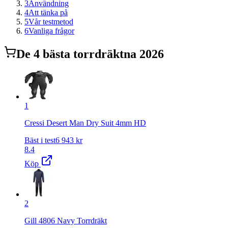
3
Användning
4
Att tänka på
5
Vår testmetod
6
Vanliga frågor
De
4
bästa
torrdräkt
na 2026
1
Cressi Desert Man Dry Suit 4mm HD
Bäst i test
6 943
kr
8.4
Köp
2
Gill 4806 Navy Torrdräkt