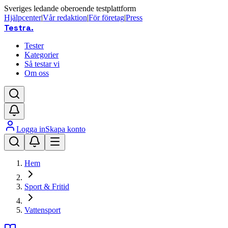
Sveriges ledande oberoende testplattform
Hjälpcenter
|
Vår redaktion
|
För företag
|
Press
Testra
.
Tester
Kategorier
Så testar vi
Om oss
Logga in
Skapa konto
Hem
Sport & Fritid
Vattensport