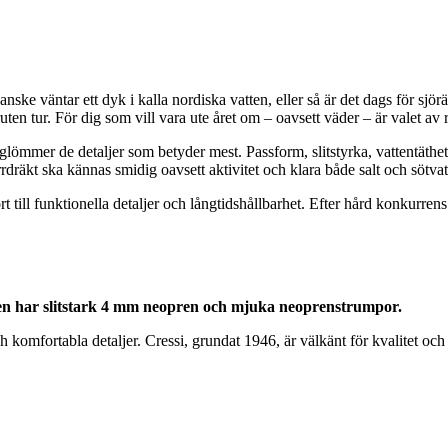
e väntar ett dyk i kalla nordiska vatten, eller så är det dags för sjöräd
en tur. För dig som vill vara ute året om – oavsett väder – är valet av r
ch glömmer de detaljer som betyder mest. Passform, slitstyrka, vattentät
rrdräkt ska kännas smidig oavsett aktivitet och klara både salt och sötvat
mfort till funktionella detaljer och långtidshållbarhet. Efter hård konku
Den har slitstark 4 mm neopren och mjuka neoprenstrumpor.
omfortabla detaljer. Cressi, grundat 1946, är välkänt för kvalitet och