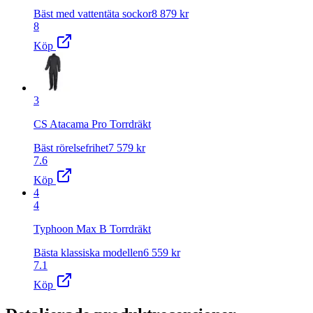
Bäst med vattentäta sockor
8 879
kr
8
Köp
3
CS Atacama Pro Torrdräkt
Bäst rörelsefrihet
7 579
kr
7.6
Köp
4
4
Typhoon Max B Torrdräkt
Bästa klassiska modellen
6 559
kr
7.1
Köp