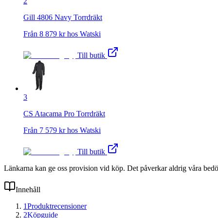
2
Gill 4806 Navy Torrdräkt
Från
8 879
kr hos
Watski
Till butik
3
CS Atacama Pro Torrdräkt
Från
7 579
kr hos
Watski
Till butik
Länkarna kan ge oss provision vid köp. Det påverkar aldrig våra bed
Innehåll
1
Produktrecensioner
2
Köpguide