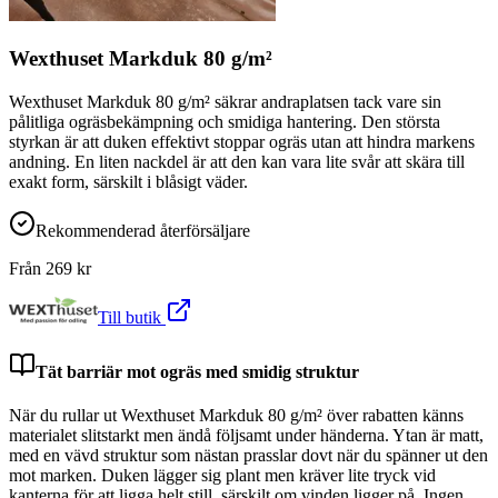
Wexthuset Markduk 80 g/m²
Wexthuset Markduk 80 g/m² säkrar andraplatsen tack vare sin
pålitliga ogräsbekämpning och smidiga hantering. Den största
styrkan är att duken effektivt stoppar ogräs utan att hindra markens
andning. En liten nackdel är att den kan vara lite svår att skära till
exakt form, särskilt i blåsigt väder.
Rekommenderad återförsäljare
Från
269
kr
Till butik
Tät barriär mot ogräs med smidig struktur
När du rullar ut Wexthuset Markduk 80 g/m² över rabatten känns
materialet slitstarkt men ändå följsamt under händerna. Ytan är matt,
med en vävd struktur som nästan prasslar dovt när du spänner ut den
mot marken. Duken lägger sig plant men kräver lite tryck vid
kanterna för att ligga helt still, särskilt om vinden ligger på. Ingen