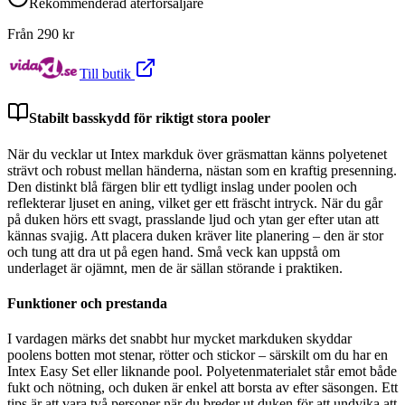
Rekommenderad återförsäljare
Från
290
kr
Till butik
Stabilt basskydd för riktigt stora pooler
När du vecklar ut Intex markduk över gräsmattan känns polyetenet
strävt och robust mellan händerna, nästan som en kraftig presenning.
Den distinkt blå färgen blir ett tydligt inslag under poolen och
reflekterar ljuset en aning, vilket ger ett fräscht intryck. När du går
på duken hörs ett svagt, prasslande ljud och ytan ger efter utan att
kännas svajig. Att placera duken kräver lite planering – den är stor
och tung att dra ut på egen hand. Små veck kan uppstå om
underlaget är ojämnt, men de är sällan störande i praktiken.
Funktioner och prestanda
I vardagen märks det snabbt hur mycket markduken skyddar
poolens botten mot stenar, rötter och stickor – särskilt om du har en
Intex Easy Set eller liknande pool. Polyetenmaterialet står emot både
fukt och nötning, och duken är enkel att borsta av efter säsongen. Ett
tips är att vara två personer när du breder ut duken för att undvika att