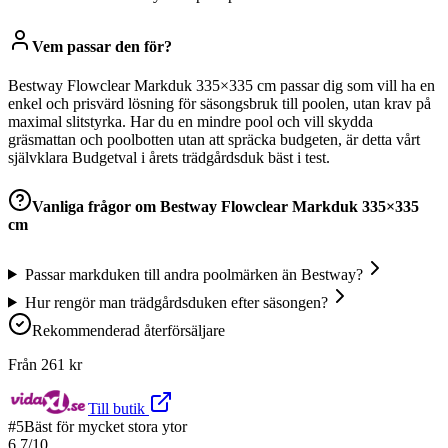
Vem passar den för?
Bestway Flowclear Markduk 335×335 cm passar dig som vill ha en
enkel och prisvärd lösning för säsongsbruk till poolen, utan krav på
maximal slitstyrka. Har du en mindre pool och vill skydda
gräsmattan och poolbotten utan att spräcka budgeten, är detta vårt
självklara Budgetval i årets trädgårdsduk bäst i test.
Vanliga frågor om
Bestway Flowclear Markduk 335×335
cm
Passar markduken till andra poolmärken än Bestway?
Hur rengör man trädgårdsduken efter säsongen?
Rekommenderad återförsäljare
Från
261
kr
Till butik
#
5
Bäst för mycket stora ytor
6.7
/10