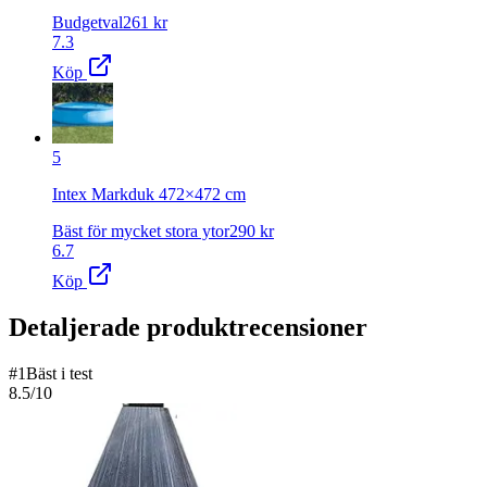
Budgetval
261
kr
7.3
Köp
5
Intex Markduk 472×472 cm
Bäst för mycket stora ytor
290
kr
6.7
Köp
Detaljerade produktrecensioner
#
1
Bäst i test
8.5
/10