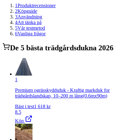
1
Produktrecensioner
2
Köpguide
3
Användning
4
Att tänka på
5
Vår testmetod
6
Vanliga frågor
De
5
bästa
trädgårdsduk
na 2026
1
Premium ogrässkyddsduk - Kraftig markduk for
trädgårdslandskap, 10–200 m lång(0.6mx90m)
Bäst i test
1 618
kr
8.5
Köp