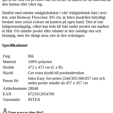
den fastnar eller viker sig.
Jämfört med mindre trädgårdsdukar i vårt 'trädgårdsduk bäst i test'-
test, som Bestway Flowclear 305 cm, är Intex-modellen betydligt
bredare men också svårare att hantera på egen hand. Den är inte
luftgenomsläpplig, vilket kan leda till fukt under poolen om marken
är blöt. För mindre pooler eller rabatter är den onödigt stor och
klumpig, men för riktigt stora ytor är den svårslagen.
Specifikationer
Färg
Blå
Material
100% polyeten
Storlek
472 x 472 cm (L x B)
Skydd
Ger extra skydd till poolundersidan
Intex Easy Set-serien (244/305/366/457 cm) och
Passar för
andra pooler mindre än 457 x 457 cm
Artikelnummer
28048
EAN
8721012054769
Varumärke
INTEX
Vem passar den för?