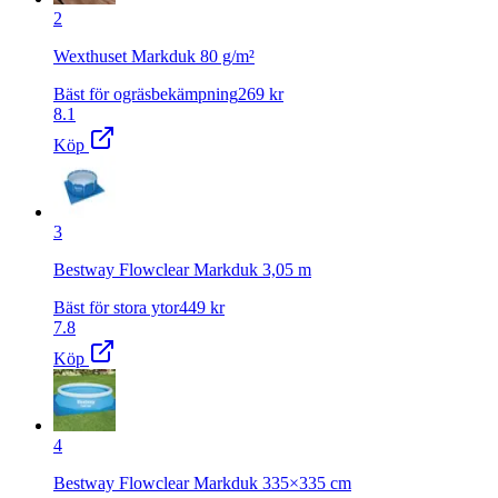
2
Wexthuset Markduk 80 g/m²
Bäst för ogräsbekämpning
269
kr
8.1
Köp
3
Bestway Flowclear Markduk 3,05 m
Bäst för stora ytor
449
kr
7.8
Köp
4
Bestway Flowclear Markduk 335×335 cm