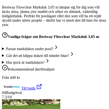
Bestway Flowclear Markduk 3,05 m lämpar sig för dig som vill
täcka stora, jämna ytor snabbt och söker en slitstark, vädertålig
trädgårdsduk. Perfekt för poolägare eller den som vill ha ett rejält
skydd under större projekt – därför har vi utsett den till bäst för stora
ytor.
Vanliga frågor om
Bestway Flowclear Markduk 3,05 m
Passar markduken under pool?
Går det att klippa duken till mindre bitar?
Hur tjock är markduken?
Rekommenderad återförsäljare
Från
449
kr
Till butik
#
4
Budgetval
7.3
/10