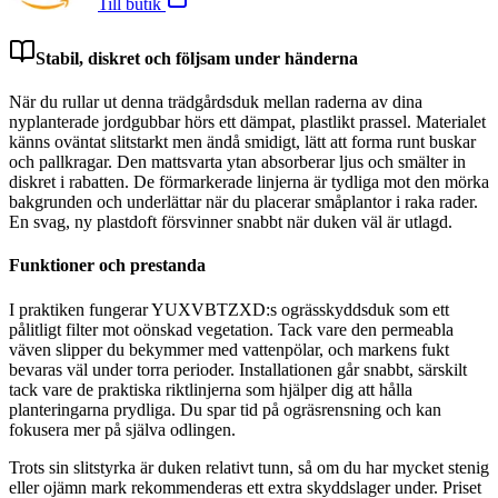
Till butik
Stabil, diskret och följsam under händerna
När du rullar ut denna trädgårdsduk mellan raderna av dina
nyplanterade jordgubbar hörs ett dämpat, plastlikt prassel. Materialet
känns oväntat slitstarkt men ändå smidigt, lätt att forma runt buskar
och pallkragar. Den mattsvarta ytan absorberar ljus och smälter in
diskret i rabatten. De förmarkerade linjerna är tydliga mot den mörka
bakgrunden och underlättar när du placerar småplantor i raka rader.
En svag, ny plastdoft försvinner snabbt när duken väl är utlagd.
Funktioner och prestanda
I praktiken fungerar YUXVBTZXD:s ogrässkyddsduk som ett
pålitligt filter mot oönskad vegetation. Tack vare den permeabla
väven slipper du bekymmer med vattenpölar, och markens fukt
bevaras väl under torra perioder. Installationen går snabbt, särskilt
tack vare de praktiska riktlinjerna som hjälper dig att hålla
planteringarna prydliga. Du spar tid på ogräsrensning och kan
fokusera mer på själva odlingen.
Trots sin slitstyrka är duken relativt tunn, så om du har mycket stenig
eller ojämn mark rekommenderas ett extra skyddslager under. Priset