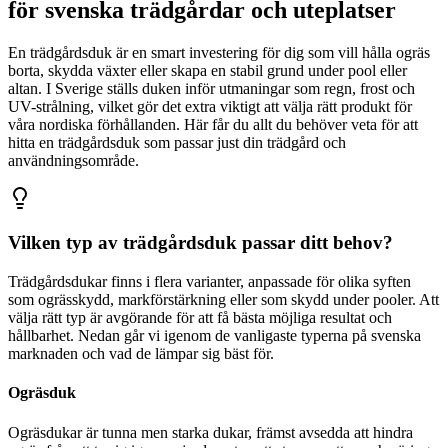
för svenska trädgårdar och uteplatser
En trädgårdsduk är en smart investering för dig som vill hålla ogräs
borta, skydda växter eller skapa en stabil grund under pool eller
altan. I Sverige ställs duken inför utmaningar som regn, frost och
UV-strålning, vilket gör det extra viktigt att välja rätt produkt för
våra nordiska förhållanden. Här får du allt du behöver veta för att
hitta en trädgårdsduk som passar just din trädgård och
användningsområde.
Vilken typ av trädgårdsduk passar ditt behov?
Trädgårdsdukar finns i flera varianter, anpassade för olika syften
som ogrässkydd, markförstärkning eller som skydd under pooler. Att
välja rätt typ är avgörande för att få bästa möjliga resultat och
hållbarhet. Nedan går vi igenom de vanligaste typerna på svenska
marknaden och vad de lämpar sig bäst för.
Ogräsduk
Ogräsdukar är tunna men starka dukar, främst avsedda att hindra