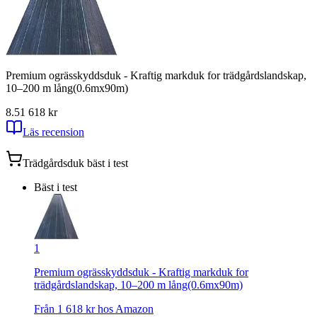
Premium ogrässkyddsduk - Kraftig markduk for trädgårdslandskap,
10–200 m lång(0.6mx90m)
8.5
1 618
kr
Läs recension
Trädgårdsduk
bäst i test
Bäst i test
1
Premium ogrässkyddsduk - Kraftig markduk for
trädgårdslandskap, 10–200 m lång(0.6mx90m)
Från
1 618
kr hos
Amazon