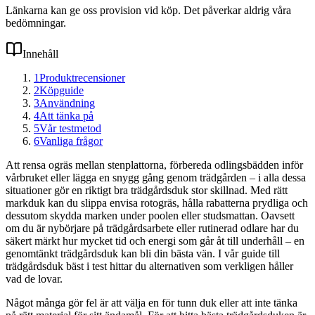
Länkarna kan ge oss provision vid köp. Det påverkar aldrig våra
bedömningar.
Innehåll
1
Produktrecensioner
2
Köpguide
3
Användning
4
Att tänka på
5
Vår testmetod
6
Vanliga frågor
Att rensa ogräs mellan stenplattorna, förbereda odlingsbädden inför
vårbruket eller lägga en snygg gång genom trädgården – i alla dessa
situationer gör en riktigt bra trädgårdsduk stor skillnad. Med rätt
markduk kan du slippa envisa rotogräs, hålla rabatterna prydliga och
dessutom skydda marken under poolen eller studsmattan. Oavsett
om du är nybörjare på trädgårdsarbete eller rutinerad odlare har du
säkert märkt hur mycket tid och energi som går åt till underhåll – en
genomtänkt trädgårdsduk kan bli din bästa vän. I vår guide till
trädgårdsduk bäst i test hittar du alternativen som verkligen håller
vad de lovar.
Något många gör fel är att välja en för tunn duk eller att inte tänka