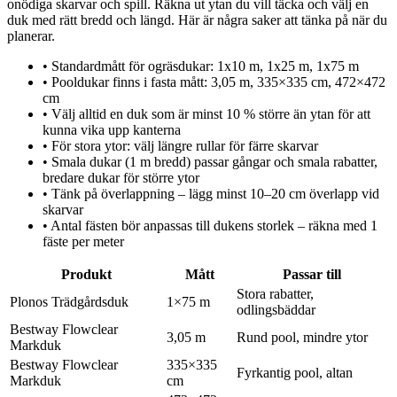
onödiga skarvar och spill. Räkna ut ytan du vill täcka och välj en
duk med rätt bredd och längd. Här är några saker att tänka på när du
planerar.
•
Standardmått för ogräsdukar: 1x10 m, 1x25 m, 1x75 m
•
Pooldukar finns i fasta mått: 3,05 m, 335×335 cm, 472×472
cm
•
Välj alltid en duk som är minst 10 % större än ytan för att
kunna vika upp kanterna
•
För stora ytor: välj längre rullar för färre skarvar
•
Smala dukar (1 m bredd) passar gångar och smala rabatter,
bredare dukar för större ytor
•
Tänk på överlappning – lägg minst 10–20 cm överlapp vid
skarvar
•
Antal fästen bör anpassas till dukens storlek – räkna med 1
fäste per meter
Produkt
Mått
Passar till
Stora rabatter,
Plonos Trädgårdsduk
1×75 m
odlingsbäddar
Bestway Flowclear
3,05 m
Rund pool, mindre ytor
Markduk
Bestway Flowclear
335×335
Fyrkantig pool, altan
Markduk
cm