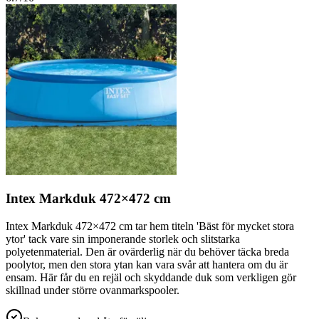
Intex Markduk 472×472 cm
Intex Markduk 472×472 cm tar hem titeln 'Bäst för mycket stora
ytor' tack vare sin imponerande storlek och slitstarka
polyetenmaterial. Den är ovärderlig när du behöver täcka breda
poolytor, men den stora ytan kan vara svår att hantera om du är
ensam. Här får du en rejäl och skyddande duk som verkligen gör
skillnad under större ovanmarkspooler.