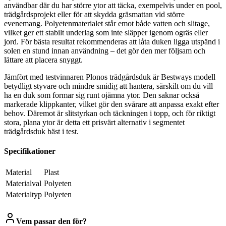
användbar där du har större ytor att täcka, exempelvis under en pool,
trädgårdsprojekt eller för att skydda gräsmattan vid större
evenemang. Polyetenmaterialet står emot både vatten och slitage,
vilket ger ett stabilt underlag som inte släpper igenom ogräs eller
jord. För bästa resultat rekommenderas att låta duken ligga utspänd i
solen en stund innan användning – det gör den mer följsam och
lättare att placera snyggt.
Jämfört med testvinnaren Plonos trädgårdsduk är Bestways modell
betydligt styvare och mindre smidig att hantera, särskilt om du vill
ha en duk som formar sig runt ojämna ytor. Den saknar också
markerade klippkanter, vilket gör den svårare att anpassa exakt efter
behov. Däremot är slitstyrkan och täckningen i topp, och för riktigt
stora, plana ytor är detta ett prisvärt alternativ i segmentet
trädgårdsduk bäst i test.
Specifikationer
Material
Plast
Materialval
Polyeten
Materialtyp
Polyeten
Vem passar den för?