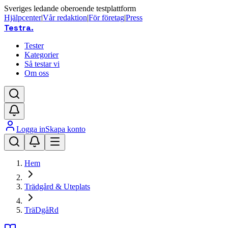
Sveriges ledande oberoende testplattform
Hjälpcenter
|
Vår redaktion
|
För företag
|
Press
Testra
.
Tester
Kategorier
Så testar vi
Om oss
Logga in
Skapa konto
Hem
Trädgård & Uteplats
TräDgåRd