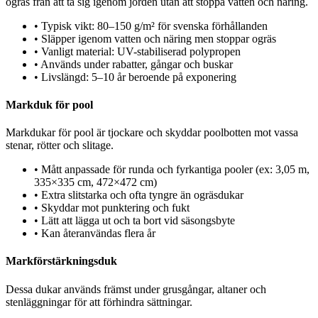
ogräs från att ta sig igenom jorden utan att stoppa vatten och näring.
•
Typisk vikt: 80–150 g/m² för svenska förhållanden
•
Släpper igenom vatten och näring men stoppar ogräs
•
Vanligt material: UV-stabiliserad polypropen
•
Används under rabatter, gångar och buskar
•
Livslängd: 5–10 år beroende på exponering
Markduk för pool
Markdukar för pool är tjockare och skyddar poolbotten mot vassa
stenar, rötter och slitage.
•
Mått anpassade för runda och fyrkantiga pooler (ex: 3,05 m,
335×335 cm, 472×472 cm)
•
Extra slitstarka och ofta tyngre än ogräsdukar
•
Skyddar mot punktering och fukt
•
Lätt att lägga ut och ta bort vid säsongsbyte
•
Kan återanvändas flera år
Markförstärkningsduk
Dessa dukar används främst under grusgångar, altaner och
stenläggningar för att förhindra sättningar.