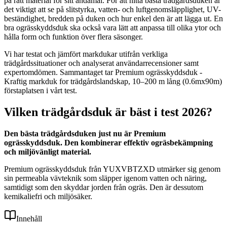
på rätt material för sitt ändamål. För att hitta bästa trädgårdsduken är
det viktigt att se på slitstyrka, vatten- och luftgenomsläpplighet, UV-
beständighet, bredden på duken och hur enkel den är att lägga ut. En
bra ogrässkyddsduk ska också vara lätt att anpassa till olika ytor och
hålla form och funktion över flera säsonger.
Vi har testat och jämfört markdukar utifrån verkliga
trädgårdssituationer och analyserat användarrecensioner samt
expertomdömen. Sammantaget tar Premium ogrässkyddsduk -
Kraftig markduk for trädgårdslandskap, 10–200 m lång (0.6mx90m)
förstaplatsen i vårt test.
Vilken trädgårdsduk är bäst i test 2026?
Den bästa trädgårdsduken just nu är Premium
ogrässkyddsduk. Den kombinerar effektiv ogräsbekämpning
och miljövänligt material.
Premium ogrässkyddsduk från YUXVBTZXD utmärker sig genom
sin permeabla vävteknik som släpper igenom vatten och näring,
samtidigt som den skyddar jorden från ogräs. Den är dessutom
kemikaliefri och miljösäker.
Innehåll