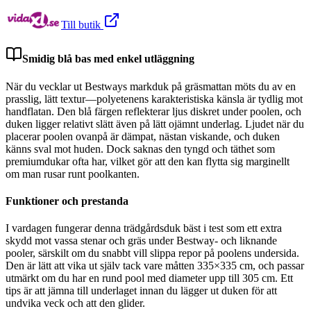
Till butik
Smidig blå bas med enkel utläggning
När du vecklar ut Bestways markduk på gräsmattan möts du av en
prasslig, lätt textur—polyetenens karakteristiska känsla är tydlig mot
handflatan. Den blå färgen reflekterar ljus diskret under poolen, och
duken ligger relativt slätt även på lätt ojämnt underlag. Ljudet när du
placerar poolen ovanpå är dämpat, nästan viskande, och duken
känns sval mot huden. Dock saknas den tyngd och täthet som
premiumdukar ofta har, vilket gör att den kan flytta sig marginellt
om man rusar runt poolkanten.
Funktioner och prestanda
I vardagen fungerar denna trädgårdsduk bäst i test som ett extra
skydd mot vassa stenar och gräs under Bestway- och liknande
pooler, särskilt om du snabbt vill slippa repor på poolens undersida.
Den är lätt att vika ut själv tack vare måtten 335×335 cm, och passar
utmärkt om du har en rund pool med diameter upp till 305 cm. Ett
tips är att jämna till underlaget innan du lägger ut duken för att
undvika veck och att den glider.