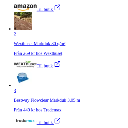
Till butik
2
Wexthuset Markduk 80 g/m²
Från
269
kr hos
Wexthuset
Till butik
3
Bestway Flowclear Markduk 3,05 m
Från
449
kr hos
Trademax
Till butik