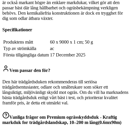
är också markant högre än enklare markdukar, vilket gör att den
passar bäst där lång hållbarhet och ogräsbekämpning verkligen
behövs. Den kemikaliefria konstruktionen är dock en trygghet för
dig som odlar ätbara växter.
Specifikationer
Produktens mått
‎60 x 9000 x 1 cm; 50 g
Typ av strömkälla
‎ac
Första tillgängliga datum
17 December 2025
Vem passar den för?
Den här trädgårdsduken rekommenderas till seriösa
trädgårdsentusiaster, odlare och småbrukare som söker ett
långsiktigt, miljövänligt skydd mot ogräs. Om du vill ha marknadens
bästa trädgårdsduk enligt vårt bäst i test, och prioriterar kvalitet
framför pris, är detta ett utmärkt val.
Vanliga frågor om
Premium ogrässkyddsduk - Kraftig
markduk for trädgårdslandskap, 10–200 m lång(0.6mx90m)