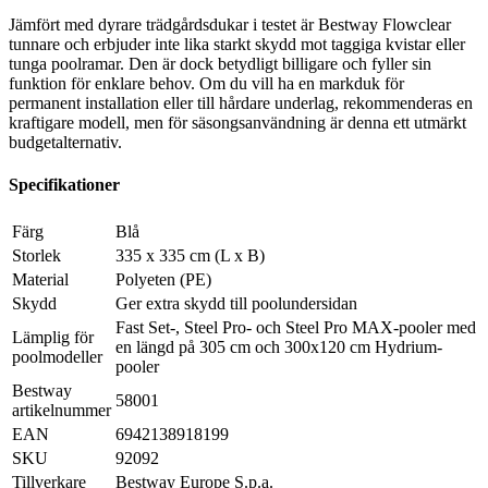
Jämfört med dyrare trädgårdsdukar i testet är Bestway Flowclear
tunnare och erbjuder inte lika starkt skydd mot taggiga kvistar eller
tunga poolramar. Den är dock betydligt billigare och fyller sin
funktion för enklare behov. Om du vill ha en markduk för
permanent installation eller till hårdare underlag, rekommenderas en
kraftigare modell, men för säsongsanvändning är denna ett utmärkt
budgetalternativ.
Specifikationer
Färg
Blå
Storlek
335 x 335 cm (L x B)
Material
Polyeten (PE)
Skydd
Ger extra skydd till poolundersidan
Fast Set-, Steel Pro- och Steel Pro MAX-pooler med
Lämplig för
en längd på 305 cm och 300x120 cm Hydrium-
poolmodeller
pooler
Bestway
58001
artikelnummer
EAN
6942138918199
SKU
92092
Tillverkare
Bestway Europe S.p.a.