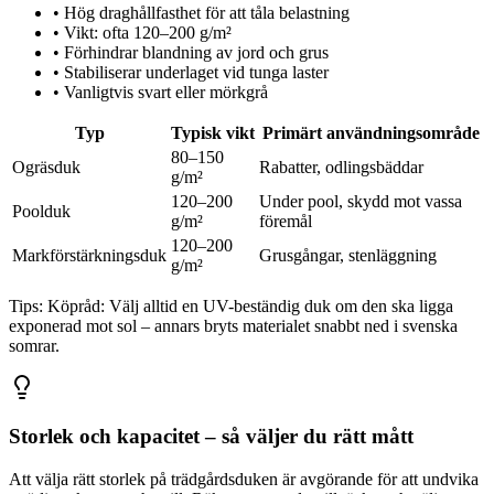
•
Hög draghållfasthet för att tåla belastning
•
Vikt: ofta 120–200 g/m²
•
Förhindrar blandning av jord och grus
•
Stabiliserar underlaget vid tunga laster
•
Vanligtvis svart eller mörkgrå
Typ
Typisk vikt
Primärt användningsområde
80–150
Ogräsduk
Rabatter, odlingsbäddar
g/m²
120–200
Under pool, skydd mot vassa
Poolduk
g/m²
föremål
120–200
Markförstärkningsduk
Grusgångar, stenläggning
g/m²
Tips:
Köpråd: Välj alltid en UV-beständig duk om den ska ligga
exponerad mot sol – annars bryts materialet snabbt ned i svenska
somrar.
Storlek och kapacitet – så väljer du rätt mått
Att välja rätt storlek på trädgårdsduken är avgörande för att undvika