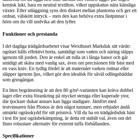
kemisk lukt, bara en neutral textilton, vilket uppskattas nära känsliga
växter. Efter utläggning syns den diskret mellan plantorna och ger ett
ordnat, välskött intryck – men den kan behöva extra fästpinnar i
hörn om du vill undvika att den lyfter.
Funktioner och prestanda
I det dagliga trädgårdsarbetet visar Wexthuset Markduk sitt värde:
ogräset hålls effektivt borta, samtidigt som vatten och näring släpps
igenom till jorden. Den är enkel att rulla ut i långa banor och går
smidigt att skära med vanlig sax, även om precisionen blir bäst med
en vass kniv. En tydlig fördel är att materialet varken ruttnar eller
släpper igenom ljus, vilket gör den idealisk för såväl odlingsbäddar
som grusgångar.
En liten begränsning är att den 80 g/m²-varianten kan kräva dubbel
lager eller extra förankring på mycket steniga eller kuperade ytor,
där tjockare dukar annars kan ligga stadigare. Jämfört med
testvinnaren från Plonos är den något tunnare, men erbjuder ändå
utmärkt ogrässkydd för sitt prisnivå. Vill du ha en trädgårdsduk bäst
i test för just ogräsbekämpning, är detta ett stabilt val, även om det
finns robustare alternativ för extremt tuffa förhållanden.
Specifikationer