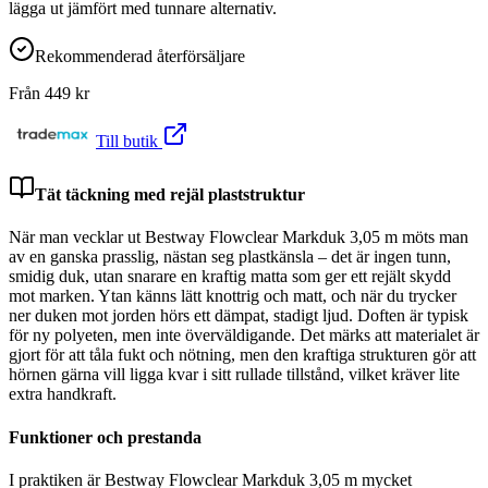
lägga ut jämfört med tunnare alternativ.
Rekommenderad återförsäljare
Från
449
kr
Till butik
Tät täckning med rejäl plaststruktur
När man vecklar ut Bestway Flowclear Markduk 3,05 m möts man
av en ganska prasslig, nästan seg plastkänsla – det är ingen tunn,
smidig duk, utan snarare en kraftig matta som ger ett rejält skydd
mot marken. Ytan känns lätt knottrig och matt, och när du trycker
ner duken mot jorden hörs ett dämpat, stadigt ljud. Doften är typisk
för ny polyeten, men inte överväldigande. Det märks att materialet är
gjort för att tåla fukt och nötning, men den kraftiga strukturen gör att
hörnen gärna vill ligga kvar i sitt rullade tillstånd, vilket kräver lite
extra handkraft.
Funktioner och prestanda
I praktiken är Bestway Flowclear Markduk 3,05 m mycket