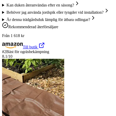
Kan duken återanvändas efter en säsong?
Behöver jag använda jordspik eller tyngder vid installation?
Är denna trädgårdsduk lämplig för ätbara odlingar?
Rekommenderad återförsäljare
Från
1 618
kr
Till butik
#
2
Bäst för ogräsbekämpning
8.1
/10