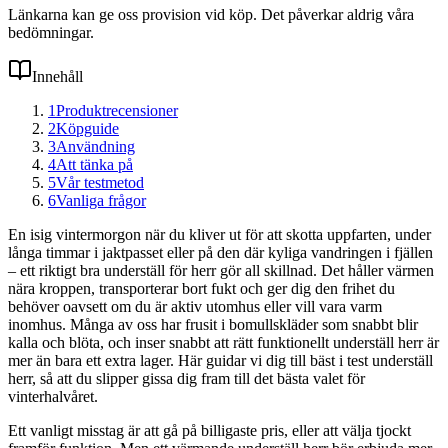
Länkarna kan ge oss provision vid köp. Det påverkar aldrig våra
bedömningar.
Innehåll
1
Produktrecensioner
2
Köpguide
3
Användning
4
Att tänka på
5
Vår testmetod
6
Vanliga frågor
En isig vintermorgon när du kliver ut för att skotta uppfarten, under
långa timmar i jaktpasset eller på den där kyliga vandringen i fjällen
– ett riktigt bra underställ för herr gör all skillnad. Det håller värmen
nära kroppen, transporterar bort fukt och ger dig den frihet du
behöver oavsett om du är aktiv utomhus eller vill vara varm
inomhus. Många av oss har frusit i bomullskläder som snabbt blir
kalla och blöta, och inser snabbt att rätt funktionellt underställ herr är
mer än bara ett extra lager. Här guidar vi dig till bäst i test underställ
herr, så att du slipper gissa dig fram till det bästa valet för
vinterhalvåret.
Ett vanligt misstag är att gå på billigaste pris, eller att välja tjockt