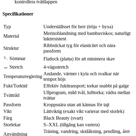
kontrollera tvättlappen
Specifikationer
Typ
Underställsset för herr (tröja + byxa)
Merinoblandning med bambuviskos; naturligt
Material
luktresistent
Ribbstickat tyg för elasticitet och nära
Struktur
passform
🪡 Sömmar
Flatlock (platta) för att minimera skav
↔ Stretch
4‑vägsstretch
Andande, värmer i kyla och svalkar när
Temperaturreglering
tempot höjs
Fukt/Torktid
Effektiv fukttransport; torkar snabbt på galge
Ullprogram, mild tvål, lufttorka; vädra mellan
Tvättråd
tvättar
Passform
Kroppsnära utan att kännas för tajt
Vikt
Lättviktig (exakt vikt varierar med storlek)
Färg
Black Beauty (svart)
Storlekar
S–XXL (tillgång kan variera)
Träning, vandring, skidåkning, pendling, året
Användning