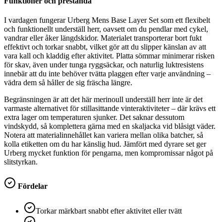
Funktioner och prestanda
I vardagen fungerar Urberg Mens Base Layer Set som ett flexibelt
och funktionellt underställ herr, oavsett om du pendlar med cykel,
vandrar eller åker längdskidor. Materialet transporterar bort fukt
effektivt och torkar snabbt, vilket gör att du slipper känslan av att
vara kall och kladdig efter aktivitet. Platta sömmar minimerar risken
för skav, även under tunga ryggsäckar, och naturlig luktresistens
innebär att du inte behöver tvätta plaggen efter varje användning –
vädra dem så håller de sig fräscha längre.
Begränsningen är att det här merinoull underställ herr inte är det
varmaste alternativet för stillasittande vinteraktiviteter – där krävs ett
extra lager om temperaturen sjunker. Det saknar dessutom
vindskydd, så komplettera gärna med en skaljacka vid blåsigt väder.
Notera att materialinnehållet kan variera mellan olika batcher, så
kolla etiketten om du har känslig hud. Jämfört med dyrare set ger
Urberg mycket funktion för pengarna, men kompromissar något på
slitstyrkan.
Fördelar
Torkar märkbart snabbt efter aktivitet eller tvätt