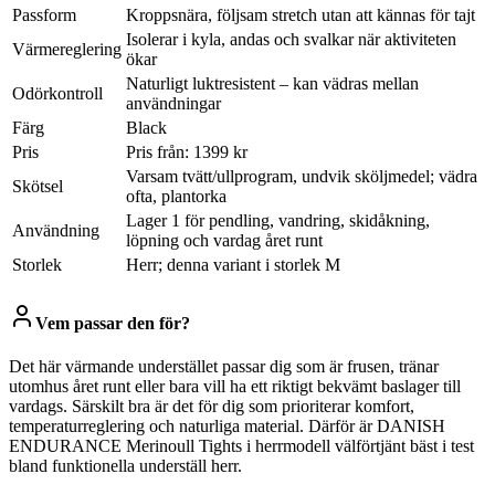
Passform
Kroppsnära, följsam stretch utan att kännas för tajt
Isolerar i kyla, andas och svalkar när aktiviteten
Värmereglering
ökar
Naturligt luktresistent – kan vädras mellan
Odörkontroll
användningar
Färg
Black
Pris
Pris från: 1399 kr
Varsam tvätt/ullprogram, undvik sköljmedel; vädra
Skötsel
ofta, plantorka
Lager 1 för pendling, vandring, skidåkning,
Användning
löpning och vardag året runt
Storlek
Herr; denna variant i storlek M
Vem passar den för?
Det här värmande understället passar dig som är frusen, tränar
utomhus året runt eller bara vill ha ett riktigt bekvämt baslager till
vardags. Särskilt bra är det för dig som prioriterar komfort,
temperaturreglering och naturliga material. Därför är DANISH
ENDURANCE Merinoull Tights i herrmodell välförtjänt bäst i test
bland funktionella underställ herr.