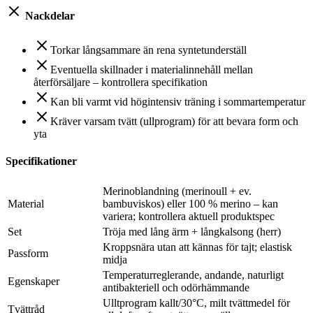
Nackdelar
Torkar långsammare än rena syntetunderställ
Eventuella skillnader i materialinnehåll mellan
återförsäljare – kontrollera specifikation
Kan bli varmt vid högintensiv träning i sommartemperatur
Kräver varsam tvätt (ullprogram) för att bevara form och
yta
Specifikationer
Merinoblandning (merinoull + ev.
Material
bambuviskos) eller 100 % merino – kan
variera; kontrollera aktuell produktspec
Set
Tröja med lång ärm + långkalsong (herr)
Kroppsnära utan att kännas för tajt; elastisk
Passform
midja
Temperaturreglerande, andande, naturligt
Egenskaper
antibakteriell och odörhämmande
Ulltprogram kallt/30°C, milt tvättmedel för
Tvättråd