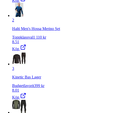
Köp
2
Halti Men's Hossa Merino Set
Toppklassval
1 110
kr
8.51
Köp
3
Kinetic Bas Lager
Budgetfavorit
399
kr
8.01
Köp