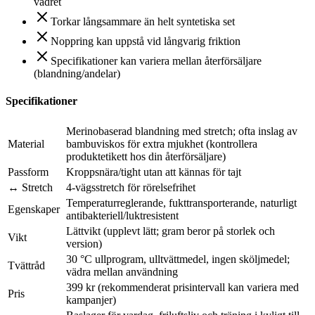
vädret
Torkar långsammare än helt syntetiska set
Noppring kan uppstå vid långvarig friktion
Specifikationer kan variera mellan återförsäljare
(blandning/andelar)
Specifikationer
Merinobaserad blandning med stretch; ofta inslag av
Material
bambuviskos för extra mjukhet (kontrollera
produktetikett hos din återförsäljare)
Passform
Kroppsnära/tight utan att kännas för tajt
↔ Stretch
4‑vägsstretch för rörelsefrihet
Temperaturreglerande, fukttransporterande, naturligt
Egenskaper
antibakteriell/luktresistent
Lättvikt (upplevt lätt; gram beror på storlek och
Vikt
version)
30 °C ullprogram, ulltvättmedel, ingen sköljmedel;
Tvättråd
vädra mellan användning
399 kr (rekommenderat prisintervall kan variera med
Pris
kampanjer)