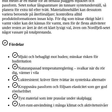
milt medel är ett måste för att behålla plaggets mjukhet och
passform. Setet torkar långsammare än tunnare syntetunderställ, så
planera för extra tid efter tvätt. Materialinnehållet kan dessutom
variera beroende på återförsäljare; kontrollera alltid
produktinformationen innan köp. För dig som tränar riktigt hårt i
varmt väder kan det kännas för varmt, men för de flesta aktiviteter
under resten av året är det ett klart lyxigt val, även om Nordfjell-setet
något vassare på totalprestanda.
Fördelar
Mjukt och behagligt mot huden; minskar risken för
hudirritation
Naturanpassad temperaturreglering – svalkar när du rör
dig, värmer i vila
Luktresistent: kräver färre tvättar än syntetiska alternativ
Kroppsnära passform och följsam elasticitet som ger god
rörelsefrihet
Tyst material som inte prasslar under skalplagg
Året-runt-användning i många klimat och aktivitetsnivåer