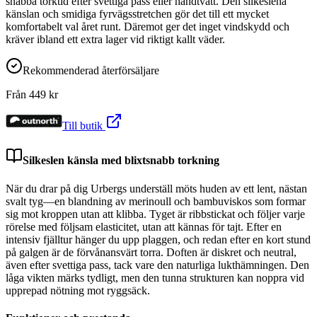
snabba torktid efter svettiga pass eller handtvätt. Den silkeslena
känslan och smidiga fyrvägsstretchen gör det till ett mycket
komfortabelt val året runt. Däremot ger det inget vindskydd och
kräver ibland ett extra lager vid riktigt kallt väder.
Rekommenderad återförsäljare
Från
449
kr
Till butik
Silkeslen känsla med blixtsnabb torkning
När du drar på dig Urbergs underställ möts huden av ett lent, nästan
svalt tyg—en blandning av merinoull och bambuviskos som formar
sig mot kroppen utan att klibba. Tyget är ribbstickat och följer varje
rörelse med följsam elasticitet, utan att kännas för tajt. Efter en
intensiv fjälltur hänger du upp plaggen, och redan efter en kort stund
på galgen är de förvånansvärt torra. Doften är diskret och neutral,
även efter svettiga pass, tack vare den naturliga lukthämningen. Den
låga vikten märks tydligt, men den tunna strukturen kan noppra vid
upprepad nötning mot ryggsäck.