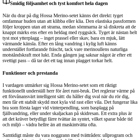
Smidig följsamhet och tyst komfort hela dagen
När du drar på dig Hossa Merino-setet känns det direkt: tyget
omfamnar huden utan att klibba eller klia. Den elastiska passformen
följer kroppen utan att strama, medan sömmarna är så diskreta att de
knappt märks ens efter en heldag med ryggsäck. Tyget är nästan helt
tyst mot ytterplagg – inget prassel eller skav, bara en mjuk, lätt
värmande känsla. Efter en lång vandring i kylig luft känns
understället fortfarande fräscht, tack vare merinoullens naturliga
motståndskraft mot lukt. Enda gången jag saknar något är efter ett
svettigt pass – då tar det ett tag innan plagget torkar helt.
Funktioner och prestanda
I vardagen utmärker sig Hossa Merino-setet som ett riktigt
funktionellt underställ herr för året runt-bruk. Det reglerar värme på
ett förvånansvärt intelligent sätt: du håller dig sval när du rör dig,
men får ett stabilt skydd mot kyla vid rast eller vila. Det fungerar lika
bra som första lager vid vinterpendling, som basplagg på
fjällvandring, eller under skaljackan på skidresan. Ett extra plus är
att det kräver betydligt färre tvättar än syntet, vilket sparar både tid
och miljö – vädra hellre än att maskintvätta ofta.
Samtidigt måste du vara noggrann med tvättråden: ullprogram och