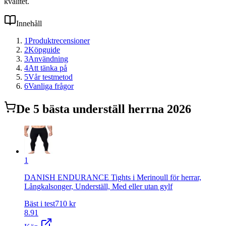
kvalitet.
Innehåll
1
Produktrecensioner
2
Köpguide
3
Användning
4
Att tänka på
5
Vår testmetod
6
Vanliga frågor
De
5
bästa
underställ herr
na 2026
1
DANISH ENDURANCE Tights i Merinoull för herrar,
Långkalsonger, Underställ, Med eller utan gylf
Bäst i test
710
kr
8.91