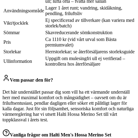
ull; lufta ofta – tvätta mer sällan
Lager 1 året runt; vandring, skidåkning,
Användningsområde
pendling, friluftsliv
Ej specificerad av tillverkare (kan variera med
Vikt/tjocklek
storlek/batch)
Sömmar
Skavreducerande sömkonstruktion
Ca 1110 kr (vid vårt urval som Bästa
Pris
premiumvalet)
Storlekar
Herrstorlekar; se återförsäljarens storleksguide
Uppgift om mulesingfri ull ej verifierad –
Ullinformation
kontrollera hos återförsäljare
Vem passar den för?
Det här understället passar dig som vill ha ett värmande underställ
herr med maximal komfort och mångsidighet – oavsett om du är
friluftsentusiast, pendlar dagligen eller söker ett pålitligt lager för
kalla dagar. Just för sin följsamhet, sensoriska komfort och naturliga
värmereglering har vi utsett Halti Hossa Merino Set till vårt
toppklassval i årets test.
Vanliga frågor om
Halti Men's Hossa Merino Set