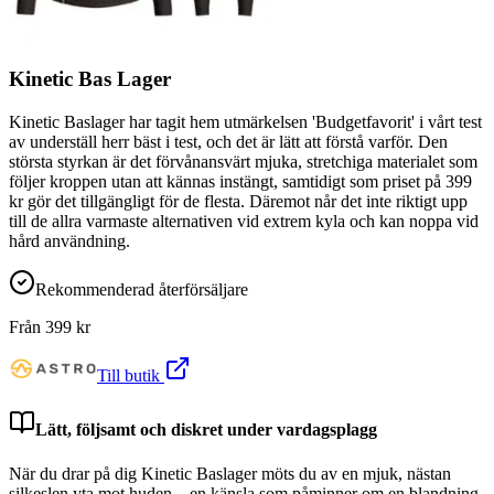
Kinetic Bas Lager
Kinetic Baslager har tagit hem utmärkelsen 'Budgetfavorit' i vårt test
av underställ herr bäst i test, och det är lätt att förstå varför. Den
största styrkan är det förvånansvärt mjuka, stretchiga materialet som
följer kroppen utan att kännas instängt, samtidigt som priset på 399
kr gör det tillgängligt för de flesta. Däremot når det inte riktigt upp
till de allra varmaste alternativen vid extrem kyla och kan noppa vid
hård användning.
Rekommenderad återförsäljare
Från
399
kr
Till butik
Lätt, följsamt och diskret under vardagsplagg
När du drar på dig Kinetic Baslager möts du av en mjuk, nästan
silkeslen yta mot huden – en känsla som påminner om en blandning