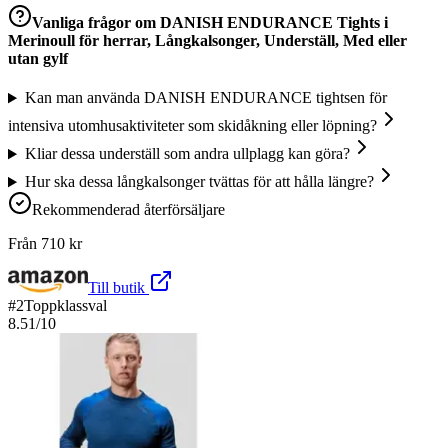
Vanliga frågor om
DANISH ENDURANCE Tights i
Merinoull för herrar, Långkalsonger, Underställ, Med eller
utan gylf
Kan man använda DANISH ENDURANCE tightsen för
intensiva utomhusaktiviteter som skidåkning eller löpning?
Kliar dessa underställ som andra ullplagg kan göra?
Hur ska dessa långkalsonger tvättas för att hålla längre?
Rekommenderad återförsäljare
Från
710
kr
Till butik
#
2
Toppklassval
8.51
/10