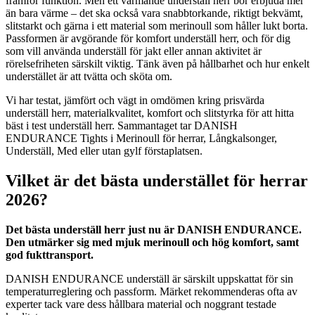
framför funktion. Men ett värmande underställ herr bör erbjuda mer
än bara värme – det ska också vara snabbtorkande, riktigt bekvämt,
slitstarkt och gärna i ett material som merinoull som håller lukt borta.
Passformen är avgörande för komfort underställ herr, och för dig
som vill använda underställ för jakt eller annan aktivitet är
rörelsefriheten särskilt viktig. Tänk även på hållbarhet och hur enkelt
understället är att tvätta och sköta om.
Vi har testat, jämfört och vägt in omdömen kring prisvärda
underställ herr, materialkvalitet, komfort och slitstyrka för att hitta
bäst i test underställ herr. Sammantaget tar DANISH
ENDURANCE Tights i Merinoull för herrar, Långkalsonger,
Underställ, Med eller utan gylf förstaplatsen.
Vilket är det bästa understället för herrar
2026?
Det bästa underställ herr just nu är DANISH ENDURANCE.
Den utmärker sig med mjuk merinoull och hög komfort, samt
god fukttransport.
DANISH ENDURANCE underställ är särskilt uppskattat för sin
temperaturreglering och passform. Märket rekommenderas ofta av
experter tack vare dess hållbara material och noggrant testade