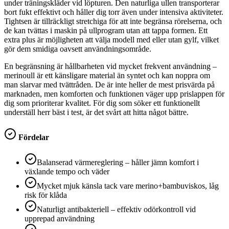
under träningskläder vid löpturen. Den naturliga ullen transporterar
bort fukt effektivt och håller dig torr även under intensiva aktiviteter.
Tightsen är tillräckligt stretchiga för att inte begränsa rörelserna, och
de kan tvättas i maskin på ullprogram utan att tappa formen. Ett
extra plus är möjligheten att välja modell med eller utan gylf, vilket
gör dem smidiga oavsett användningsområde.
En begränsning är hållbarheten vid mycket frekvent användning –
merinoull är ett känsligare material än syntet och kan noppra om
man slarvar med tvättråden. De är inte heller de mest prisvärda på
marknaden, men komforten och funktionen väger upp prislappen för
dig som prioriterar kvalitet. För dig som söker ett funktionellt
underställ herr bäst i test, är det svårt att hitta något bättre.
Fördelar
Balanserad värmereglering – håller jämn komfort i
växlande tempo och väder
Mycket mjuk känsla tack vare merino+bambuviskos, låg
risk för klåda
Naturligt antibakteriell – effektiv odörkontroll vid
upprepad användning