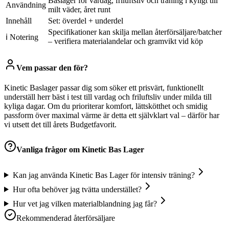
Baslager för vardag, friluftsliv och träning i kyligt till
Användning
milt väder, året runt
Innehåll
Set: överdel + underdel
Specifikationer kan skilja mellan återförsäljare/batcher
ℹ Notering
– verifiera materialandelar och gramvikt vid köp
Vem passar den för?
Kinetic Baslager passar dig som söker ett prisvärt, funktionellt
underställ herr bäst i test till vardag och friluftsliv under milda till
kyliga dagar. Om du prioriterar komfort, lättskötthet och smidig
passform över maximal värme är detta ett självklart val – därför har
vi utsett det till årets Budgetfavorit.
Vanliga frågor om
Kinetic Bas Lager
Kan jag använda Kinetic Bas Lager för intensiv träning?
Hur ofta behöver jag tvätta understället?
Hur vet jag vilken materialblandning jag får?
Rekommenderad återförsäljare