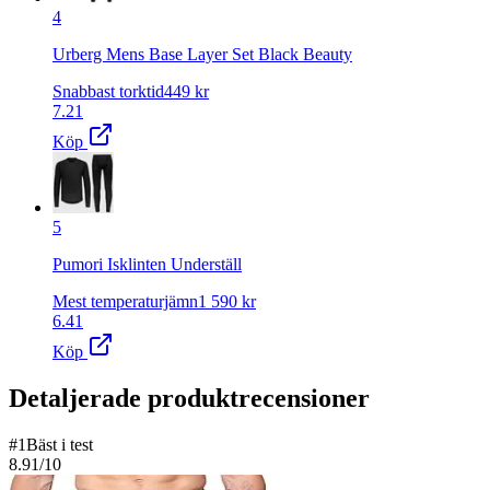
4
Urberg Mens Base Layer Set Black Beauty
Snabbast torktid
449
kr
7.21
Köp
5
Pumori Isklinten Underställ
Mest temperaturjämn
1 590
kr
6.41
Köp
Detaljerade produktrecensioner
#
1
Bäst i test
8.91
/10