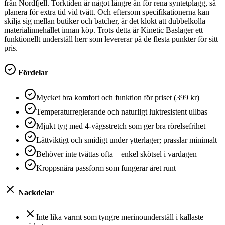
från Nordfjell. Torktiden är något längre än för rena syntetplagg, så
planera för extra tid vid tvätt. Och eftersom specifikationerna kan
skilja sig mellan butiker och batcher, är det klokt att dubbelkolla
materialinnehållet innan köp. Trots detta är Kinetic Baslager ett
funktionellt underställ herr som levererar på de flesta punkter för sitt
pris.
Fördelar
Mycket bra komfort och funktion för priset (399 kr)
Temperaturreglerande och naturligt luktresistent ullbas
Mjukt tyg med 4‑vägsstretch som ger bra rörelsefrihet
Lättviktigt och smidigt under ytterlager; prasslar minimalt
Behöver inte tvättas ofta – enkel skötsel i vardagen
Kroppsnära passform som fungerar året runt
Nackdelar
Inte lika varmt som tyngre merinounderställ i kallaste