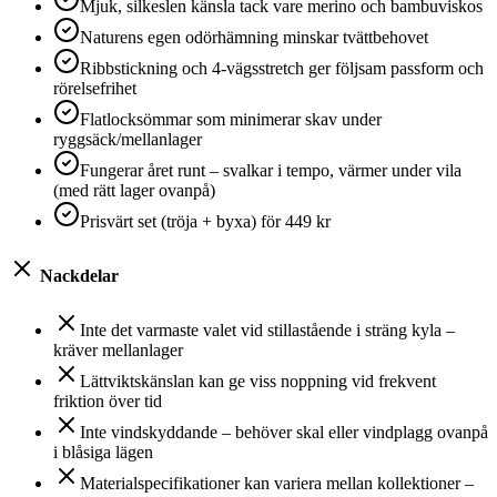
Mjuk, silkeslen känsla tack vare merino och bambuviskos
Naturens egen odörhämning minskar tvättbehovet
Ribbstickning och 4‑vägsstretch ger följsam passform och
rörelsefrihet
Flatlocksömmar som minimerar skav under
ryggsäck/mellanlager
Fungerar året runt – svalkar i tempo, värmer under vila
(med rätt lager ovanpå)
Prisvärt set (tröja + byxa) för 449 kr
Nackdelar
Inte det varmaste valet vid stillastående i sträng kyla –
kräver mellanlager
Lättviktskänslan kan ge viss noppning vid frekvent
friktion över tid
Inte vindskyddande – behöver skal eller vindplagg ovanpå
i blåsiga lägen
Materialspecifikationer kan variera mellan kollektioner –