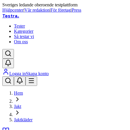
Sveriges ledande oberoende testplattform
Hjälpcenter
|
Vår redaktion
|
För företag
|
Press
Testra
.
Tester
Kategorier
Så testar vi
Om oss
Logga in
Skapa konto
Hem
Jakt
Jaktkläder