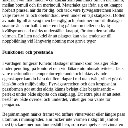
mellan bomull och fin merinoull. Materialet ger ifrån sig ett knappt
hörbart prassel när du rör dig, och tack vare fyrvägsstretchen känns
varje rörelse fri och obehindrad, även under en tajt skaljacka. Doften
av naturlig ull är svag men behaglig och påminner om friluftsdagar
snarare än sporthall. Under en dag på kontoret eller en kylig
kvällspromenad märks understället knappt, förutom den subtila
värmen. En liten nackdel är att plagget kan visa tendenser till
noppbildning vid långvarig nötning mot grova tyger.
Funktioner och prestanda
I vardagen fungerar Kinetic Baslager utmärkt som baslager både
under pendling, på kontoret och vid lättare utomhusaktiviteter. Tack
vare merinoullens temperaturreglerande och luktavvisande
egenskaper kan du bära det flera dagar i rad utan tvätt, vilket gör det
lättskött och miljövänligt. Fyrvägsstretchen och den kroppsnära
passformen gör att det aldrig känns bylsigt eller begränsande –
perfekt under både skjorta och skalplagg. Ett extra plus är att setet
består av både överdel och underdel, vilket ger bra värde för
pengarna.
Begränsningen märks främst vid tuffare vinterväder eller längre pass
utomhus i minusgrader. Här räcker inte värmen riktigt till jämfört
med tjockare merinoullunderställ herr, som exempelvis testvinnaren