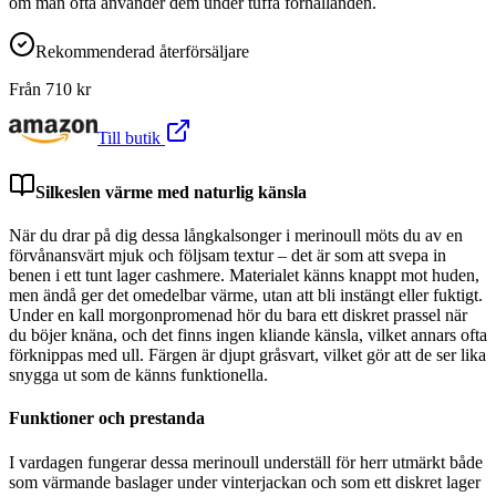
om man ofta använder dem under tuffa förhållanden.
Rekommenderad återförsäljare
Från
710
kr
Till butik
Silkeslen värme med naturlig känsla
När du drar på dig dessa långkalsonger i merinoull möts du av en
förvånansvärt mjuk och följsam textur – det är som att svepa in
benen i ett tunt lager cashmere. Materialet känns knappt mot huden,
men ändå ger det omedelbar värme, utan att bli instängt eller fuktigt.
Under en kall morgonpromenad hör du bara ett diskret prassel när
du böjer knäna, och det finns ingen kliande känsla, vilket annars ofta
förknippas med ull. Färgen är djupt gråsvart, vilket gör att de ser lika
snygga ut som de känns funktionella.
Funktioner och prestanda
I vardagen fungerar dessa merinoull underställ för herr utmärkt både
som värmande baslager under vinterjackan och som ett diskret lager