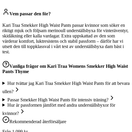
Vem passar den för?
Kari Traa Smekker High Waist Pants passar kvinnor som söker en
riktigt mjuk och följsam merinoull underställsbyxa för vinteräventyr,
skidåkning eller kalla vardagar. Extra uppskattad av den som
värderar komfort, luktresistens och stabil passform – därför har vi
utsett den till toppklassval i vårt test av underställsbyxa dam bäst i
test.
Vanliga frågor om
Kari Traa Womens Smekker High Waist
Pants Thyme
Hur tvättar jag Kari Traa Smekker High Waist Pants för att bevara
ullen?
Passar Smekker High Waist Pants för intensiv träning?
Hur är passformen jämfört med andra underställsbyxor för
kvinnor?
Rekommenderad återförsäljare
Från
1 099
kr