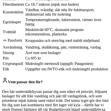
Fiberdiameter
Ca 18,7 mikron (mjuk mot huden)
Vändbar, tvåsidig: slät sida för fukttransport,
Konstruktion
strukturerad sida för isolering
Temperaturreglerande, luktresistent, värmer även
Egenskaper
fuktig
Maskintvätt 60°C, skonsamt program
Tvättråd
rekommenderas, plantorka
🪢 Passform
Kroppsnära och stretchig med stabilt midjeband
Användning
Vandring, skidåkning, jakt, vinterträning, vardag
Säsong
Året runt som baslager
Pris
Ca 695 kr
Ursprungsull
Mulesingfri merinoull (uppgift: Patagonien)
Etik
Uppgifter om IWTO-etik och mulesingfri produktion
Vem passar den för?
Den här underställsbyxan passar dig som söker ett prisvärt, följsamt
baslager för allt från vandring och jakt till vardagsbruk, och som
prioriterar mjuk känsla samt enkel tvätt. Det tunna tyget gör den bäst
för dig som kan kombinera med fler lager vid kyla – därför har vi
utsett Pumori Isklinten till vår Budgetfavorit bland underställsbyxa