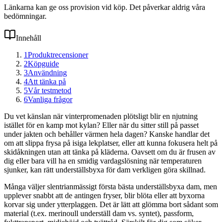
Länkarna kan ge oss provision vid köp. Det påverkar aldrig våra
bedömningar.
Innehåll
1
Produktrecensioner
2
Köpguide
3
Användning
4
Att tänka på
5
Vår testmetod
6
Vanliga frågor
Du vet känslan när vinterpromenaden plötsligt blir en njutning
istället för en kamp mot kylan? Eller när du sitter still på passet
under jakten och behåller värmen hela dagen? Kanske handlar det
om att slippa frysa på isiga lekplatser, eller att kunna fokusera helt på
skidåkningen utan att tänka på kläderna. Oavsett om du är frusen av
dig eller bara vill ha en smidig vardagslösning när temperaturen
sjunker, kan rätt underställsbyxa för dam verkligen göra skillnad.
Många väljer slentrianmässigt första bästa underställsbyxa dam, men
upplever snabbt att de antingen fryser, blir blöta eller att byxorna
korvar sig under ytterplaggen. Det är lätt att glömma bort sådant som
material (t.ex. merinoull underställ dam vs. syntet), passform,