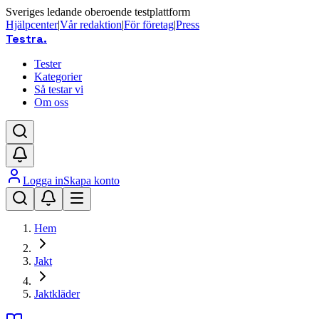
Sveriges ledande oberoende testplattform
Hjälpcenter
|
Vår redaktion
|
För företag
|
Press
Testra
.
Tester
Kategorier
Så testar vi
Om oss
Logga in
Skapa konto
Hem
Jakt
Jaktkläder