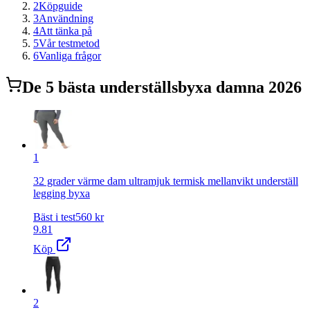
2
Köpguide
3
Användning
4
Att tänka på
5
Vår testmetod
6
Vanliga frågor
De
5
bästa
underställsbyxa dam
na 2026
1
32 grader värme dam ultramjuk termisk mellanvikt underställ
legging byxa
Bäst i test
560
kr
9.81
Köp
2