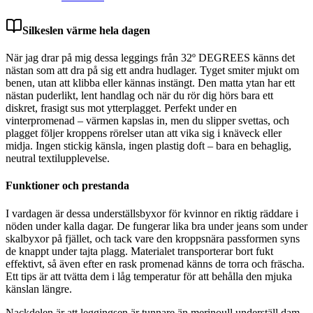
Silkeslen värme hela dagen
När jag drar på mig dessa leggings från 32º DEGREES känns det
nästan som att dra på sig ett andra hudlager. Tyget smiter mjukt om
benen, utan att klibba eller kännas instängt. Den matta ytan har ett
nästan puderlikt, lent handlag och när du rör dig hörs bara ett
diskret, frasigt sus mot ytterplagget. Perfekt under en
vinterpromenad – värmen kapslas in, men du slipper svettas, och
plagget följer kroppens rörelser utan att vika sig i knäveck eller
midja. Ingen stickig känsla, ingen plastig doft – bara en behaglig,
neutral textilupplevelse.
Funktioner och prestanda
I vardagen är dessa underställsbyxor för kvinnor en riktig räddare i
nöden under kalla dagar. De fungerar lika bra under jeans som under
skalbyxor på fjället, och tack vare den kroppsnära passformen syns
de knappt under tajta plagg. Materialet transporterar bort fukt
effektivt, så även efter en rask promenad känns de torra och fräscha.
Ett tips är att tvätta dem i låg temperatur för att behålla den mjuka
känslan längre.
Nackdelen är att leggingsen är tunnare än merinoull underställ dam,