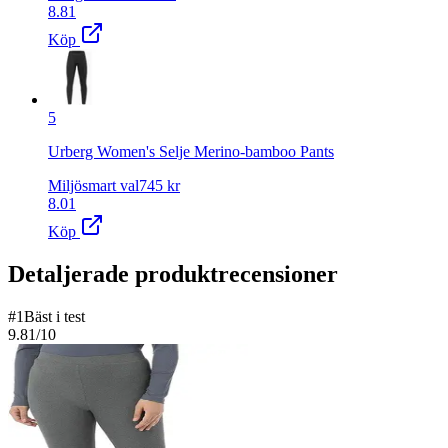
8.81
Köp
5
Urberg Women's Selje Merino-bamboo Pants
Miljösmart val
745
kr
8.01
Köp
Detaljerade produktrecensioner
#
1
Bäst i test
9.81
/10