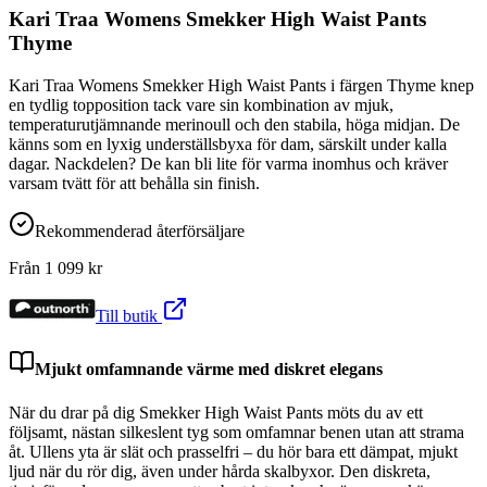
Kari Traa Womens Smekker High Waist Pants
Thyme
Kari Traa Womens Smekker High Waist Pants i färgen Thyme knep
en tydlig topposition tack vare sin kombination av mjuk,
temperaturutjämnande merinoull och den stabila, höga midjan. De
känns som en lyxig underställsbyxa för dam, särskilt under kalla
dagar. Nackdelen? De kan bli lite för varma inomhus och kräver
varsam tvätt för att behålla sin finish.
Rekommenderad återförsäljare
Från
1 099
kr
Till butik
Mjukt omfamnande värme med diskret elegans
När du drar på dig Smekker High Waist Pants möts du av ett
följsamt, nästan silkeslent tyg som omfamnar benen utan att strama
åt. Ullens yta är slät och prasselfri – du hör bara ett dämpat, mjukt
ljud när du rör dig, även under hårda skalbyxor. Den diskreta,