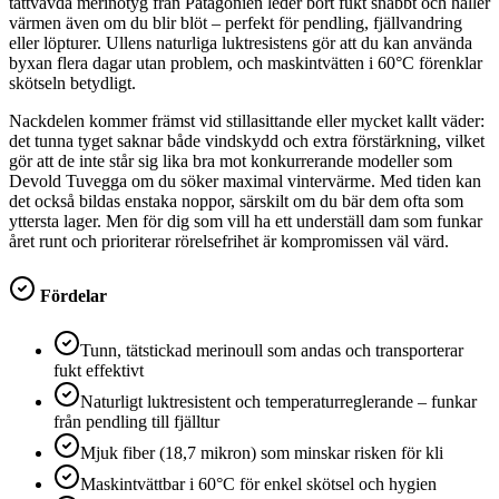
tättvävda merinotyg från Patagonien leder bort fukt snabbt och håller
värmen även om du blir blöt – perfekt för pendling, fjällvandring
eller löpturer. Ullens naturliga luktresistens gör att du kan använda
byxan flera dagar utan problem, och maskintvätten i 60°C förenklar
skötseln betydligt.
Nackdelen kommer främst vid stillasittande eller mycket kallt väder:
det tunna tyget saknar både vindskydd och extra förstärkning, vilket
gör att de inte står sig lika bra mot konkurrerande modeller som
Devold Tuvegga om du söker maximal vintervärme. Med tiden kan
det också bildas enstaka noppor, särskilt om du bär dem ofta som
yttersta lager. Men för dig som vill ha ett underställ dam som funkar
året runt och prioriterar rörelsefrihet är kompromissen väl värd.
Fördelar
Tunn, tätstickad merinoull som andas och transporterar
fukt effektivt
Naturligt luktresistent och temperaturreglerande – funkar
från pendling till fjälltur
Mjuk fiber (18,7 mikron) som minskar risken för kli
Maskintvättbar i 60°C för enkel skötsel och hygien