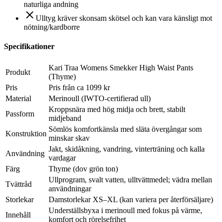
naturliga andning
Ulltyg kräver skonsam skötsel och kan vara känsligt mot
nötning/kardborre
Specifikationer
Kari Traa Womens Smekker High Waist Pants
Produkt
(Thyme)
Pris
Pris från ca 1099 kr
Material
Merinoull (IWTO-certifierad ull)
Kroppsnära med hög midja och brett, stabilt
Passform
midjeband
Sömlös komfortkänsla med släta övergångar som
Konstruktion
minskar skav
Jakt, skidåkning, vandring, vinterträning och kalla
Användning
vardagar
Färg
Thyme (dov grön ton)
Ullprogram, svalt vatten, ulltvättmedel; vädra mellan
Tvättråd
användningar
Storlekar
Damstorlekar XS–XL (kan variera per återförsäljare)
Underställsbyxa i merinoull med fokus på värme,
Innehåll
komfort och rörelsefrihet