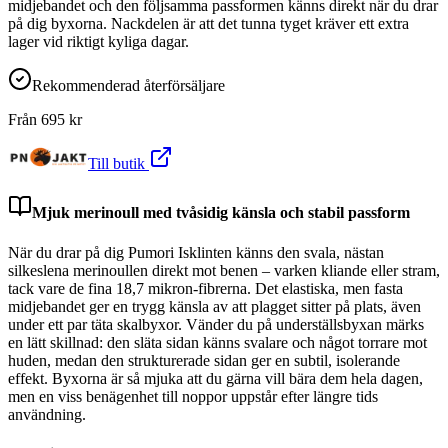
midjebandet och den följsamma passformen känns direkt när du drar
på dig byxorna. Nackdelen är att det tunna tyget kräver ett extra
lager vid riktigt kyliga dagar.
Rekommenderad återförsäljare
Från
695
kr
Till butik
Mjuk merinoull med tvåsidig känsla och stabil passform
När du drar på dig Pumori Isklinten känns den svala, nästan
silkeslena merinoullen direkt mot benen – varken kliande eller stram,
tack vare de fina 18,7 mikron-fibrerna. Det elastiska, men fasta
midjebandet ger en trygg känsla av att plagget sitter på plats, även
under ett par täta skalbyxor. Vänder du på underställsbyxan märks
en lätt skillnad: den släta sidan känns svalare och något torrare mot
huden, medan den strukturerade sidan ger en subtil, isolerande
effekt. Byxorna är så mjuka att du gärna vill bära dem hela dagen,
men en viss benägenhet till noppor uppstår efter längre tids
användning.