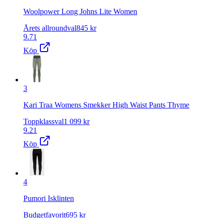
Woolpower Long Johns Lite Women
Årets allroundval
845
kr
9.71
Köp
3
Kari Traa Womens Smekker High Waist Pants Thyme
Toppklassval
1 099
kr
9.21
Köp
4
Pumori Isklinten
Budgetfavorit
695
kr