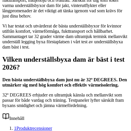
fukttransport, midjehöjd och tvättråd. Särskilt för dig som söker
varma underställsbyxor dam för jakt, vinterutflykter eller
långpromenader är det viktigt att tänka igenom vad som krävs för
just dina behov.
Vi har testat och utvärderat de bästa underställsbyxor för kvinnor
utifrån komfort, värmeförmåga, fukttransport och hållbarhet.
Sammantaget tar 32 grader värme dam ultramjuk termisk mellanvikt
underställ legging byxa förstaplatsen i vårt test av underställsbyxa
dam bäst i test.
Vilken underställsbyxa dam är bäst i test
2026?
Den bästa underställsbyxa dam just nu är 32º DEGREES. Den
utmärker sig med hög komfort och effektiv värmeisolering.
32º DEGREES erbjuder en ultramjuk känsla och mellanvikt som
passar för både vardag och träning. Testpaneler lyfter särskilt fram
byxans smidighet och jämna värmefördelning.
Innehåll
1
Produktrecensioner