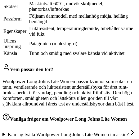
Maskintvätt 60°C, undvik sköljmedel,
Skötsel
plantorkas/lufttorkas
Följsam dammodell med mellanhög midja, hellång
Passform
benlängd
Luktresistent, temperaturreglerande, bibehåller värme
Egenskaper
vid fukt
Ullens
Patagonien (mulesingfri)
ursprung
Känsla
Tunn och smidig med svalare känsla vid aktivitet
Vem passar den för?
Woolpower Long Johns Lite Women passar kvinnor som söker en
tunn, ventilerande och luktresistent underställsbyxa för året runt-
bruk – perfekt för vardag, pendling och aktivt friluftsliv. Den höga
komforten, smidigheten och lättskötta ullen gör den till vårt
självklara allroundval i årets test av underställsbyxor dam bäst i test.
Vanliga frågor om
Woolpower Long Johns Lite Women
Kan jag tvätta Woolpower Long Johns Lite Women i maskin?