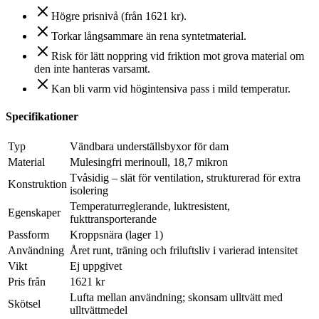
Högre prisnivå (från 1621 kr).
Torkar långsammare än rena syntetmaterial.
Risk för lätt noppring vid friktion mot grova material om
den inte hanteras varsamt.
Kan bli varm vid högintensiva pass i mild temperatur.
Specifikationer
Typ
Vändbara underställsbyxor för dam
Material
Mulesingfri merinoull, 18,7 mikron
Tvåsidig – slät för ventilation, strukturerad för extra
Konstruktion
isolering
Temperaturreglerande, luktresistent,
Egenskaper
fukttransporterande
Passform
Kroppsnära (lager 1)
Användning
Året runt, träning och friluftsliv i varierad intensitet
Vikt
Ej uppgivet
Pris från
1621 kr
Lufta mellan användning; skonsam ulltvätt med
Skötsel
ulltvättmedel