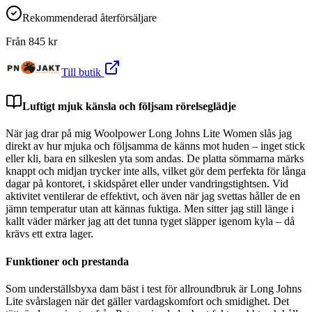
Rekommenderad återförsäljare
Från
845
kr
Till butik
Luftigt mjuk känsla och följsam rörelseglädje
När jag drar på mig Woolpower Long Johns Lite Women slås jag
direkt av hur mjuka och följsamma de känns mot huden – inget stick
eller kli, bara en silkeslen yta som andas. De platta sömmarna märks
knappt och midjan trycker inte alls, vilket gör dem perfekta för långa
dagar på kontoret, i skidspåret eller under vandringstightsen. Vid
aktivitet ventilerar de effektivt, och även när jag svettas håller de en
jämn temperatur utan att kännas fuktiga. Men sitter jag still länge i
kallt väder märker jag att det tunna tyget släpper igenom kyla – då
krävs ett extra lager.
Funktioner och prestanda
Som underställsbyxa dam bäst i test för allroundbruk är Long Johns
Lite svårslagen när det gäller vardagskomfort och smidighet. Det