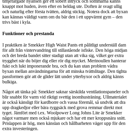
timjefärgade nyansen ger ett sobert intryck och sömmarna känns
knappt mot huden, även efter en heldag ute. Doften är svagt ullig
och naturlig efter första tvätten, aldrig stickig. Notera dock att byxan
kan kännas väldigt varm om du bär den i ett uppvärmt gym – den
trivs bäst i kyla.
Funktioner och prestanda
I praktiken är Smekker High Waist Pants ett pålitligt underställ dam
för allt från vintervandring till stillastående isfiske. Den höga midjan
och det breda bandet sitter stadigt utan att vika sig, vilket ger extra
trygghet när du böjer dig eller rör dig mycket. Merinoullen hanterar
fukt och lukt imponerande bra, och du kan utan problem vädra
byxan mellan användningarna för att minska tvättslitage. Den tighta
passformen gör att de glider lätt under ytterbyxor och aldrig känns
bulkiga.
Något att tänka på: Smekker saknar särskilda ventilationspaneler och
blir snabbt för varm vid riktigt svettig inomhusträning. Ullmaterialet
är också känsligt för kardborre och vassa föremål, så undvik att dra
upp dragkedjor eller bära ryggsäck med grova remmar direkt mot
tyget. Jämfört med t.ex. Woolpower Long Johns Lite är Smekker
något varmare men också mjukare och har ett mer kroppsnära snitt.
Prislappen är hög, men känslan och hållbarheten väger upp för den
extra investeringen.