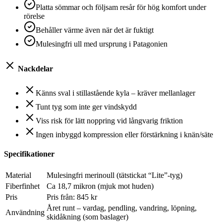
Platta sömmar och följsam resår för hög komfort under
rörelse
Behåller värme även när det är fuktigt
Mulesingfri ull med ursprung i Patagonien
Nackdelar
Känns sval i stillastående kyla – kräver mellanlager
Tunt tyg som inte ger vindskydd
Viss risk för lätt noppring vid långvarig friktion
Ingen inbyggd kompression eller förstärkning i knän/säte
Specifikationer
Material
Mulesingfri merinoull (tätstickat “Lite”-tyg)
Fiberfinhet
Ca 18,7 mikron (mjuk mot huden)
Pris
Pris från: 845 kr
Året runt – vardag, pendling, vandring, löpning,
Användning
skidåkning (som baslager)