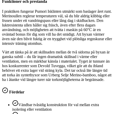
Funktioner och prestanda
I praktiken fungerar Pumori Isklinten utmärkt som baslager året runt.
Merinoullen reglerar temperaturen väl, så du blir aldrig klibbig eller
frusen under ett vandringspass eller lång dag i skidbacken. Den
luktresistenta ullen håller sig fräsch, även efter flera dagars
användning, och möjligheten att tvätta i maskin på 60°C är en
oväntad bonus för dig som vill ha det smidigt. Att byxan värmer
även när den blivit fuktig är en trygghet vid plötsliga regnskurar eller
intensiv träning utomhus.
Värt att tänka på är att skillnaden mellan de två sidorna på byxan är
ganska subtil – du får ingen dramatisk skillnad i värme eller
ventilation, men en märkbar känsla i materialet. Tyget är tunnare än
hos konkurrenter som Devold Tuvegga, vilket gör att du ibland
behöver ett extra lager vid sträng kyla. Det tar också lite längre tid
att torka än syntetbyxor som Urberg Selje Merino-bamboo, något att
ha i åtanke vid längre turer när torkmöjligheterna är begränsade.
Fördelar
Vändbar tvåsidig konstruktion för val mellan extra
isolering eller ventilation