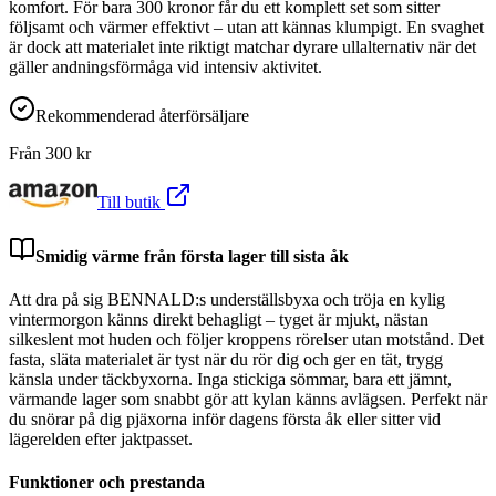
komfort. För bara 300 kronor får du ett komplett set som sitter
följsamt och värmer effektivt – utan att kännas klumpigt. En svaghet
är dock att materialet inte riktigt matchar dyrare ullalternativ när det
gäller andningsförmåga vid intensiv aktivitet.
Rekommenderad återförsäljare
Från
300
kr
Till butik
Smidig värme från första lager till sista åk
Att dra på sig BENNALD:s underställsbyxa och tröja en kylig
vintermorgon känns direkt behagligt – tyget är mjukt, nästan
silkeslent mot huden och följer kroppens rörelser utan motstånd. Det
fasta, släta materialet är tyst när du rör dig och ger en tät, trygg
känsla under täckbyxorna. Inga stickiga sömmar, bara ett jämnt,
värmande lager som snabbt gör att kylan känns avlägsen. Perfekt när
du snörar på dig pjäxorna inför dagens första åk eller sitter vid
lägerelden efter jaktpasset.
Funktioner och prestanda