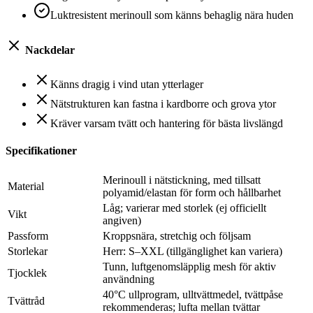
Luktresistent merinoull som känns behaglig nära huden
Nackdelar
Känns dragig i vind utan ytterlager
Nätstrukturen kan fastna i kardborre och grova ytor
Kräver varsam tvätt och hantering för bästa livslängd
Specifikationer
Merinoull i nätstickning, med tillsatt
Material
polyamid/elastan för form och hållbarhet
Låg; varierar med storlek (ej officiellt
Vikt
angiven)
Passform
Kroppsnära, stretchig och följsam
Storlekar
Herr: S–XXL (tillgänglighet kan variera)
Tunn, luftgenomsläpplig mesh för aktiv
Tjocklek
användning
40°C ullprogram, ulltvättmedel, tvättpåse
Tvättråd
rekommenderas; lufta mellan tvättar