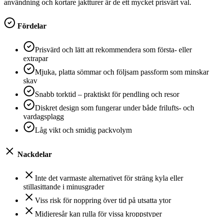
användning och kortare jaktturer är de ett mycket prisvärt val.
Fördelar
Prisvärd och lätt att rekommendera som första- eller
extrapar
Mjuka, platta sömmar och följsam passform som minskar
skav
Snabb torktid – praktiskt för pendling och resor
Diskret design som fungerar under både frilufts- och
vardagsplagg
Låg vikt och smidig packvolym
Nackdelar
Inte det varmaste alternativet för sträng kyla eller
stillasittande i minusgrader
Viss risk för noppring över tid på utsatta ytor
Midjeresår kan rulla för vissa kroppstyper