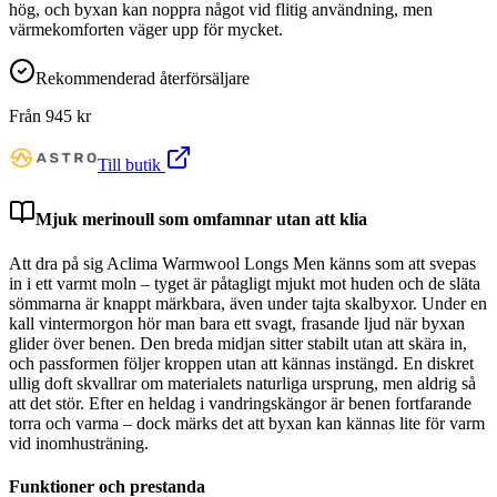
hög, och byxan kan noppra något vid flitig användning, men
värmekomforten väger upp för mycket.
Rekommenderad återförsäljare
Från
945
kr
Till butik
Mjuk merinoull som omfamnar utan att klia
Att dra på sig Aclima Warmwool Longs Men känns som att svepas
in i ett varmt moln – tyget är påtagligt mjukt mot huden och de släta
sömmarna är knappt märkbara, även under tajta skalbyxor. Under en
kall vintermorgon hör man bara ett svagt, frasande ljud när byxan
glider över benen. Den breda midjan sitter stabilt utan att skära in,
och passformen följer kroppen utan att kännas instängd. En diskret
ullig doft skvallrar om materialets naturliga ursprung, men aldrig så
att det stör. Efter en heldag i vandringskängor är benen fortfarande
torra och varma – dock märks det att byxan kan kännas lite för varm
vid inomhusträning.
Funktioner och prestanda