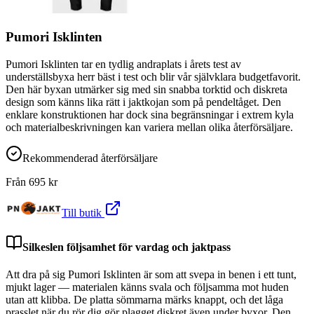
Pumori Isklinten
Pumori Isklinten tar en tydlig andraplats i årets test av
underställsbyxa herr bäst i test och blir vår självklara budgetfavorit.
Den här byxan utmärker sig med sin snabba torktid och diskreta
design som känns lika rätt i jaktkojan som på pendeltåget. Den
enklare konstruktionen har dock sina begränsningar i extrem kyla
och materialbeskrivningen kan variera mellan olika återförsäljare.
Rekommenderad återförsäljare
Från
695
kr
Till butik
Silkeslen följsamhet för vardag och jaktpass
Att dra på sig Pumori Isklinten är som att svepa in benen i ett tunt,
mjukt lager — materialen känns svala och följsamma mot huden
utan att klibba. De platta sömmarna märks knappt, och det låga
prasslet när du rör dig gör plagget diskret även under byxor. Den