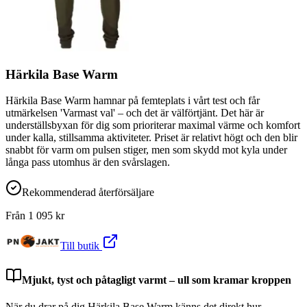
Härkila Base Warm
Härkila Base Warm hamnar på femteplats i vårt test och får
utmärkelsen 'Varmast val' – och det är välförtjänt. Det här är
underställsbyxan för dig som prioriterar maximal värme och komfort
under kalla, stillsamma aktiviteter. Priset är relativt högt och den blir
snabbt för varm om pulsen stiger, men som skydd mot kyla under
långa pass utomhus är den svårslagen.
Rekommenderad återförsäljare
Från
1 095
kr
Till butik
Mjukt, tyst och påtagligt varmt – ull som kramar kroppen
När du drar på dig Härkila Base Warm känns det direkt hur