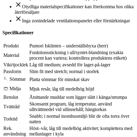
Otydliga materialspecifikationer kan förekomma hos olika
återförsäljare
Inga zonindelade ventilationspaneler eller förstärkningar
Specifikationer
Produkt
Pumori Isklinten – underställsbyxa (herr)
Funktionsstickning i ull/syntet-blandning (exakta
Material
procent kan variera; kontrollera produktens etikett)
Vikt/tjocklek
Låg till medium; avsedd för lager-på-lager
Passform
Slim fit med stretch; normal i storlek
🪡 Sömmar
Platta sömmar för minskat skav
🩳 Midja
Mjuk resår, låg till medelhög höjd
Benslut
Åtsittande muddar som ligger slätt i känga/strumpa
Skonsamt program, låg temperatur, använd
Tvättråd
ulltvättmedel vid ullinnehåll; hängtorkas
Snabb; i normal inomhusmiljö blir de ofta torra över
Torktid
natten
Rek.
Höst–vår, låg till medelhög aktivitet; komplettera med
användning
mellanlager i kyla