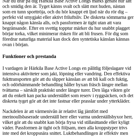
När du drar på dig Härkila Base Active Longs märks genast hur lätt
och smidig den är. Tyget känns svalt och slätt mot huden, nästan
som en tunn sporttröja, och du hör knappt ett ljud när du rör dig –
perfekt vid smygjakt eller aktivt friluftsliv. De diskreta sömmarna ger
knappt någon känsla alls, och passformen är tight utan att vara
begränsande. Efter en svettig topptur märker du hur snabbt plagget
börjar torka, vilket minimerar risken för att bli frusen. För dig som
föredrar naturliga material kan dock den syntetiska känslan kännas
ovan i början.
Funktioner och prestanda
I vardagen är Härkila Base Active Longs en pålitlig följeslagare vid
intensiva aktiviteter som jakt, löpning eller vandring. Den effektiva
fukttransporten gör att du slipper känslan av att bli kall och fuktig,
och odörhämmande behandling håller byxan fräsch längre mellan
tvättarna – särskilt praktiskt under längre turer. Den låga vikten gör
att du enkelt kan packa understället som reserv i ryggsäcken, och det
diskreta tyget gör att det inte fastnar eller prasslar under ytterkläder.
Nackdelen är att värmenivån är relativt låg jämfört med
merinoullsbaserade underställ herr eller varma underställsbyxor herr,
vilket gör att du snabbt kan börja frysa vid stillasittande eller kyligt
väder. Passformen är tight och följsam, men alla kroppstyper trivs
inte med det kroppsnära snittet. Luktbehandlingen är effektiv men