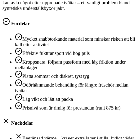
kan avta något efter upprepade tvättar – ett vanligt problem bland
syntetiska underställsbyxor jakt.
Fördelar
Mycket snabbtorkande material som minskar risken att bli
kall efter aktivitet
Effektiv fukttransport vid hög puls
Kroppsnära, följsam passform med låg friktion under
mellanlager
Platta sömmar och diskret, tyst tyg
Odörhämmande behandling för längre fräschör mellan
tvättar
Låg vikt och lätt att packa
Prisnivå som är rimlig för prestandan (runt 875 kr)
Nackdelar
Begränsad värme – kräver extra lager i stilla, kyligt väder