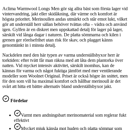
Aclima Warmwool Longs Men gör sig allra bäst som första lager vid
vintervandring, jakt eller skidåkning, där värme och komfort är
högsta prioritet. Merinoullen andas utmärkt och står emot lukt, vilket
gör att underställ herr sällan behöver tvättas ofta – vädra och använd
igen. Gylfen är en diskret men uppskattad detalj för lager på lager,
särskilt vid långa dagar i naturen. De platta sömmarna och kilen i
grenen ger rörelsefrihet utan risk för skav, och plagget känns
genomtänkt in i minsta detalj.
Nackdelen med den här typen av varma underställsbyxor herr är
torktiden: efter tvätt får man räkna med att låta dem plantorka över
natten. Vid mycket intensiv aktivitet, särskilt inomhus, kan de
kännas för varma och något fuktiga jämfört med mer ventilerande
modeller som Woolnet Original. Priset är också högre än snittet, men
för den som vill ha maximal komfort och hållbar merinoull är det
svårt att hitta ett bättre alternativ bland underställsbyxor jakt.
Fördelar
Varmt men andningsbart merinomaterial som reglerar fukt
effektivt
Mycket mjuk känsla mot huden och platta sömmar som