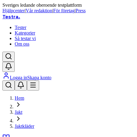
Sveriges ledande oberoende testplattform
Hjälpcenter
|
Vår redaktion
|
För företag
|
Press
Testra
.
Tester
Kategorier
Så testar vi
Om oss
Logga in
Skapa konto
Hem
Jakt
Jaktkläder