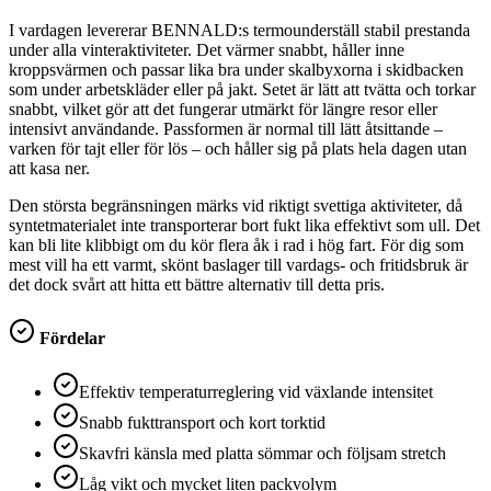
I vardagen levererar BENNALD:s termounderställ stabil prestanda
under alla vinteraktiviteter. Det värmer snabbt, håller inne
kroppsvärmen och passar lika bra under skalbyxorna i skidbacken
som under arbetskläder eller på jakt. Setet är lätt att tvätta och torkar
snabbt, vilket gör att det fungerar utmärkt för längre resor eller
intensivt användande. Passformen är normal till lätt åtsittande –
varken för tajt eller för lös – och håller sig på plats hela dagen utan
att kasa ner.
Den största begränsningen märks vid riktigt svettiga aktiviteter, då
syntetmaterialet inte transporterar bort fukt lika effektivt som ull. Det
kan bli lite klibbigt om du kör flera åk i rad i hög fart. För dig som
mest vill ha ett varmt, skönt baslager till vardags- och fritidsbruk är
det dock svårt att hitta ett bättre alternativ till detta pris.
Fördelar
Effektiv temperaturreglering vid växlande intensitet
Snabb fukttransport och kort torktid
Skavfri känsla med platta sömmar och följsam stretch
Låg vikt och mycket liten packvolym