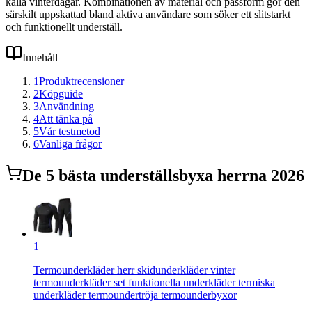
kalla vinterdagar. Kombinationen av material och passform gör den
särskilt uppskattad bland aktiva användare som söker ett slitstarkt
och funktionellt underställ.
Innehåll
1
Produktrecensioner
2
Köpguide
3
Användning
4
Att tänka på
5
Vår testmetod
6
Vanliga frågor
De
5
bästa
underställsbyxa herr
na 2026
1
Termounderkläder herr skidunderkläder vinter
termounderkläder set funktionella underkläder termiska
underkläder termoundertröja termounderbyxor