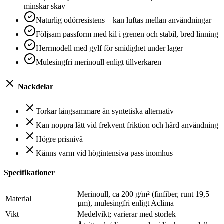
minskar skav
Naturlig odörresistens – kan luftas mellan användningar
Följsam passform med kil i grenen och stabil, bred linning
Herrmodell med gylf för smidighet under lager
Mulesingfri merinoull enligt tillverkaren
Nackdelar
Torkar långsammare än syntetiska alternativ
Kan noppra lätt vid frekvent friktion och hård användning
Högre prisnivå
Känns varm vid högintensiva pass inomhus
Specifikationer
Merinoull, ca 200 g/m² (finfiber, runt 19,5
Material
µm), mulesingfri enligt Aclima
Vikt
Medelvikt; varierar med storlek