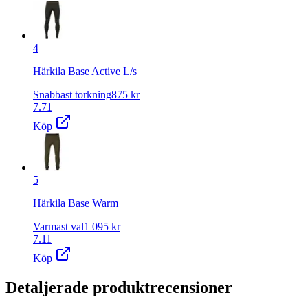
4
Härkila Base Active L/s
Snabbast torkning
875
kr
7.71
Köp
5
Härkila Base Warm
Varmast val
1 095
kr
7.11
Köp
Detaljerade produktrecensioner