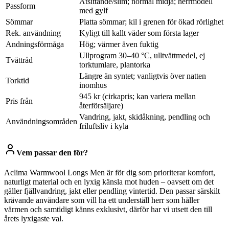
Åtsittande/slim; normal midja; herrmodell
Passform
med gylf
Sömmar
Platta sömmar; kil i grenen för ökad rörlighet
Rek. användning
Kyligt till kallt väder som första lager
Andningsförmåga
Hög; värmer även fuktig
Ullprogram 30–40 °C, ulltvättmedel, ej
Tvättråd
torktumlare, plantorka
Längre än syntet; vanligtvis över natten
Torktid
inomhus
945 kr (cirkapris; kan variera mellan
Pris från
återförsäljare)
Vandring, jakt, skidåkning, pendling och
Användningsområden
friluftsliv i kyla
Vem passar den för?
Aclima Warmwool Longs Men är för dig som prioriterar komfort,
naturligt material och en lyxig känsla mot huden – oavsett om det
gäller fjällvandring, jakt eller pendling vintertid. Den passar särskilt
krävande användare som vill ha ett underställ herr som håller
värmen och samtidigt känns exklusivt, därför har vi utsett den till
årets lyxigaste val.