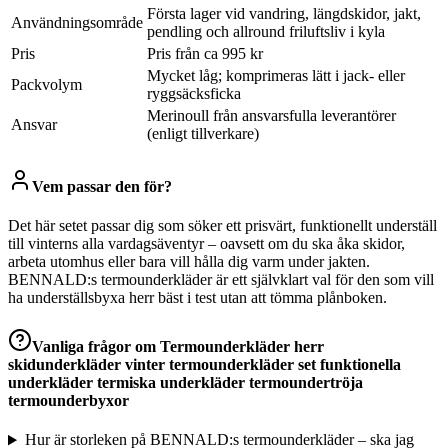
Första lager vid vandring, längdskidor, jakt,
Användningsområde
pendling och allround friluftsliv i kyla
Pris
Pris från ca 995 kr
Mycket låg; komprimeras lätt i jack- eller
Packvolym
ryggsäcks­ficka
Merinoull från ansvarsfulla leverantörer
Ansvar
(enligt tillverkare)
Vem passar den för?
Det här setet passar dig som söker ett prisvärt, funktionellt underställ
till vinterns alla vardagsäventyr – oavsett om du ska åka skidor,
arbeta utomhus eller bara vill hålla dig varm under jakten.
BENNALD:s termounderkläder är ett självklart val för den som vill
ha underställsbyxa herr bäst i test utan att tömma plånboken.
Vanliga frågor om
Termounderkläder herr
skidunderkläder vinter termounderkläder set funktionella
underkläder termiska underkläder termoundertröja
termounderbyxor
Hur är storleken på BENNALD:s termounderkläder – ska jag