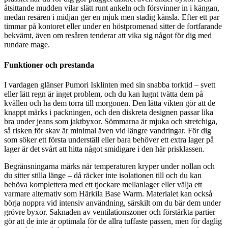
åtsittande mudden vilar slätt runt ankeln och försvinner in i kängan,
medan resåren i midjan ger en mjuk men stadig känsla. Efter ett par
timmar på kontoret eller under en höstpromenad sitter de fortfarande
bekvämt, även om resåren tenderar att vika sig något för dig med
rundare mage.
Funktioner och prestanda
I vardagen glänser Pumori Isklinten med sin snabba torktid – svett
eller lätt regn är inget problem, och du kan lugnt tvätta dem på
kvällen och ha dem torra till morgonen. Den lätta vikten gör att de
knappt märks i packningen, och den diskreta designen passar lika
bra under jeans som jaktbyxor. Sömmarna är mjuka och stretchiga,
så risken för skav är minimal även vid längre vandringar. För dig
som söker ett första underställ eller bara behöver ett extra lager på
lager är det svårt att hitta något smidigare i den här prisklassen.
Begränsningarna märks när temperaturen kryper under nollan och
du sitter stilla länge – då räcker inte isolationen till och du kan
behöva komplettera med ett tjockare mellanlager eller välja ett
varmare alternativ som Härkila Base Warm. Materialet kan också
börja noppra vid intensiv användning, särskilt om du bär dem under
grövre byxor. Saknaden av ventilationszoner och förstärkta partier
gör att de inte är optimala för de allra tuffaste passen, men för daglig