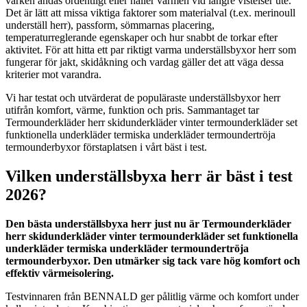
varken andas ordentligt eller håller värmen vid längre vistelser ute.
Det är lätt att missa viktiga faktorer som materialval (t.ex. merinoull
underställ herr), passform, sömmarnas placering,
temperaturreglerande egenskaper och hur snabbt de torkar efter
aktivitet. För att hitta ett par riktigt varma underställsbyxor herr som
fungerar för jakt, skidåkning och vardag gäller det att väga dessa
kriterier mot varandra.
Vi har testat och utvärderat de populäraste underställsbyxor herr
utifrån komfort, värme, funktion och pris. Sammantaget tar
Termounderkläder herr skidunderkläder vinter termounderkläder set
funktionella underkläder termiska underkläder termoundertröja
termounderbyxor förstaplatsen i vårt bäst i test.
Vilken underställsbyxa herr är bäst i test
2026?
Den bästa underställsbyxa herr just nu är Termounderkläder
herr skidunderkläder vinter termounderkläder set funktionella
underkläder termiska underkläder termoundertröja
termounderbyxor. Den utmärker sig tack vare hög komfort och
effektiv värmeisolering.
Testvinnaren från BENNALD ger pålitlig värme och komfort under