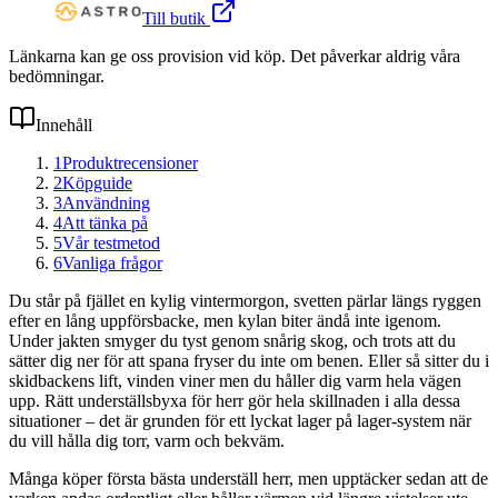
Till butik
Länkarna kan ge oss provision vid köp. Det påverkar aldrig våra
bedömningar.
Innehåll
1
Produktrecensioner
2
Köpguide
3
Användning
4
Att tänka på
5
Vår testmetod
6
Vanliga frågor
Du står på fjället en kylig vintermorgon, svetten pärlar längs ryggen
efter en lång uppförsbacke, men kylan biter ändå inte igenom.
Under jakten smyger du tyst genom snårig skog, och trots att du
sätter dig ner för att spana fryser du inte om benen. Eller så sitter du i
skidbackens lift, vinden viner men du håller dig varm hela vägen
upp. Rätt underställsbyxa för herr gör hela skillnaden i alla dessa
situationer – det är grunden för ett lyckat lager på lager-system när
du vill hålla dig torr, varm och bekväm.
Många köper första bästa underställ herr, men upptäcker sedan att de