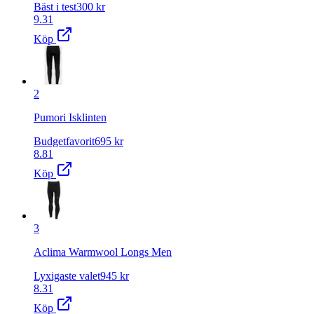
Bäst i test
300
kr
9.31
Köp
2
Pumori Isklinten
Budgetfavorit
695
kr
8.81
Köp
3
Aclima Warmwool Longs Men
Lyxigaste valet
945
kr
8.31
Köp