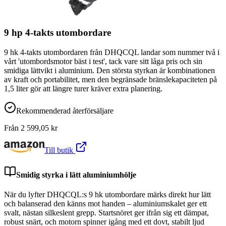
9 hp 4-takts utombordare
9 hk 4-takts utombordaren från DHQCQL landar som nummer två i
vårt 'utombordsmotor bäst i test', tack vare sitt låga pris och sin
smidiga lättvikt i aluminium. Den största styrkan är kombinationen
av kraft och portabilitet, men den begränsade bränslekapaciteten på
1,5 liter gör att längre turer kräver extra planering.
Rekommenderad återförsäljare
Från
2 599,05
kr
Till butik
Smidig styrka i lätt aluminiumhölje
När du lyfter DHQCQL:s 9 hk utombordare märks direkt hur lätt
och balanserad den känns mot handen – aluminiumskalet ger ett
svalt, nästan silkeslent grepp. Startsnöret ger ifrån sig ett dämpat,
robust snärt, och motorn spinner igång med ett dovt, stabilt ljud