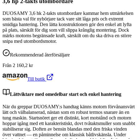
3,6 hp 2-takts utombordare
DUOSAMY 3,6 hk 2-takts utombordare kammar hem utmärkelsen
som bästa val för nybörjare tack vare sitt låga pris och extremt
smidiga hantering. Den lätta konstruktionen gör den enkel att lyfta
på plats, särskilt för dig som vill slippa krånglig montering. Dock
märks motorns begränsade kraft, särskilt om du ska driva en större
snipa med utombordsmotor.
Rekommenderad återförsäljare
Från
2 160,2
kr
Till butik
Lättviktare med omedelbar start och enkel hantering
När du greppar DUOSAMY:s handtag känns motorn förvånansvärt
lätt och välbalanserad, nästan som en robust termos snarare än en
tung maskin. Startsnöret ger ett distinkt, kort motstånd och motorn
hoppar igång med ett karakteristiskt, dovt tvåtaktsmuller som snabbt
stabiliserar sig. Doften av bensin blandas med den friska vinden
över vattnet — en påminnelse om klassisk båtlivskänsla. Under