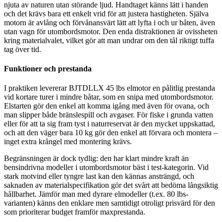
njuta av naturen utan störande ljud. Handtaget känns lätt i handen
och det krävs bara ett enkelt vrid för att justera hastigheten. Själva
motorn är avlång och förvånansvärt lätt att lyfta i och ur båten, även
utan vagn för utombordsmotor. Den enda distraktionen är ovissheten
kring materialvalet, vilket gör att man undrar om den tål riktigt tuffa
tag över tid.
Funktioner och prestanda
I praktiken levererar BJTDLLX 45 lbs elmotor en pålitlig prestanda
vid kortare turer i mindre båtar, som en snipa med utombordsmotor.
Elstarten gör den enkel att komma igång med även för ovana, och
man slipper både bränslespill och avgaser. För fiske i grunda vatten
eller för att ta sig fram tyst i naturreservat är den mycket uppskattad,
och att den väger bara 10 kg gör den enkel att förvara och montera –
inget extra krångel med montering krävs.
Begränsningen är dock tydlig: den har klart mindre kraft än
bensindrivna modeller i utombordsmotor bäst i test-kategorin. Vid
stark motvind eller tyngre last kan den kännas ansträngd, och
saknaden av materialspecifikation gör det svårt att bedöma långsiktig
hållbarhet. Jämför man med dyrare elmodeller (t.ex. 80 lbs-
varianten) känns den enklare men samtidigt otroligt prisvärd för den
som prioriterar budget framför maxprestanda.