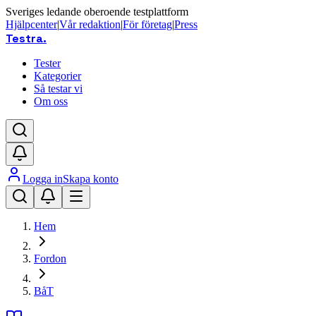
Sveriges ledande oberoende testplattform
Hjälpcenter
|
Vår redaktion
|
För företag
|
Press
Testra
.
Tester
Kategorier
Så testar vi
Om oss
Logga in
Skapa konto
Hem
Fordon
BåT