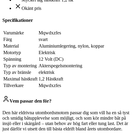
Okänt pris
Specifikationer
Varumärke
Mqwdxzfes
Färg
svart
Material
Aluminiumlegering, nylon, koppar
Motortyp
Elektrisk
Spänning
12 Volt (DC)
Typ av montering
Akterspegelsmontering
Typ av bränsle
elektrisk
Maximal hästkraft
1,2 Hästkraft
Tillverkare
Mqwdxzfes
Vem passar den för?
Den här eldrivna utombordsmotorn passar dig som vill ha en så tyst
och smidig båtupplevelse som möjligt, och som kör mindre båt på
insjö eller i skärgård – utan behov av hög fart eller tung last. Det är
just därför vi utsett den till bästa eldrift bland årets utombordare.