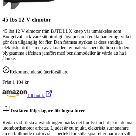
45 lbs 12 V elmotor
45 lbs 12 V elmotor från BJTDLLX knep vår utmärkelse som
Budgetval tack vare sitt otroligt låga pris och enkla hantering, vilket
gör den tillgänglig för fler. Den främsta styrkan är dess smidiga
elektriska drift – men avsaknaden av materialspecifikation och den
blygsamma effekten jämfört med bensinmodeller är värda att ha i
åtanke.
Rekommenderad återförsäljare
Från
1 104
kr
Till butik
Tystlåten följeslagare för lugna turer
Redan vid första användningen märks det hur tyst och diskret denna
utombordsmotor arbetar. Ljudet är ett mjukt, elektriskt surr snarare
än ett bullrande motorvrål – perfekt för stilla sjöar eller när man vill