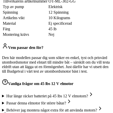
Tillverkarens artikelnummer
‎OT-ML-302-GG
Typ av pump
‎Elektrisk
Spänning
‎12 Spänning
Artikelns vikt
‎10 Kilograms
Material
‎Ej specificerad
Färg
‎45 lb
Montering krävs
‎Nej
Vem passar den för?
Den här modellen passar dig som söker en enkel, tyst och prisvärd
utombordsmotor med elstart till mindre båt – särskilt om du vill testa
eldrift utan att lägga ut en förmögenhet. Just därför har vi utsett den
till Budgetval i vårt test av utombordsmotor bäst i test.
Vanliga frågor om
45 lbs 12 V elmotor
Hur länge räcker batteriet på 45 lbs 12 V elmotorn?
Passar denna elmotor för större båtar?
Behöver jag montera något extra för att använda motorn?