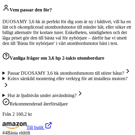
Vem passar den för?
DUOSAMY 3,6 hk är perfekt för dig som är ny i båtlivet, vill ha en
lätt och okomplicerad utombordsmotor till mindre båt, eller söker ett
billigt alternativ för kortare turer. Enkelheten, smidigheten och det
låga priset gör den till bästa val för nybörjare – därför har vi utsett
den till 'Bästa för nybörjare' i vårt utombordsmotor bäst i test.
Vanliga frågor om
3,6 hp 2-takts utombordare
Passar DUOSAMY 3,6 hk utombordsmotorn till större båtar?
Krävs särskild montering eller verktyg för att installera motorn?
Hur är ljudnivån under användning?
Rekommenderad återförsäljare
Från
2 160,2
kr
Till butik
#
4
Bästa eldrift