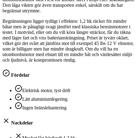
Den låga vikten gör även transporten enkel, särskilt om du har
begränsat utrymme.
Begränsningen ligger tydligt i effekten: 1,2 hk räcker för mindre
båtar men är påtagligt svagt jämfört med klassiska bensinmotorer i
testet. I motvind, eller om du vill köra längre sträckor, får du räkna
med lägre fart och viss batteriansträngning. Priset är tyvärr oklart,
vilket gör det svårt att jämföra mot till exempel 45 lbs 12 V elmotor,
som är billigare men har mindre dragkraft. Om du vill ha en
utombordsmotor med elstart till en mindre båt och värdesätter miljö
och ljudnivå, är kompromissen rimlig.
Fördelar
Elektrisk motor, tyst drift
Lätt aluminiumlegering
Ingen bränslehantering
Nackdelar
Mycket låg hästkraft 1,2 hk