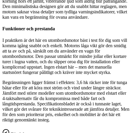
körning hörs ett jämnt, vibrerande ljud som aldrig blir påträngande.
Den minimalistiska designen gör att du snabbt hittar reglagen, men
motorn saknar vissa detaljer som tydliga varningsindikatorer, vilket
kan vara en begränsning för ovana användare.
Funktioner och prestanda
I praktiken är det här en utombordsmotor bäst i test för dig som vill
komma igång snabbt och enkelt. Motorns låga vikt gör den smidig
att ta av och på, särskilt om du använder en vagn för
utombordsmotor. Den passar utmärkt för mindre jollar eller kortare
turer i lugna vatten, och du slipper oroa dig för installation eller
komplicerad uppstart. Ingen elstart här – men det manuella
startsnöret fungerar pålitligt och kräver inte mycket styrka.
Begränsningen ligger främst i effekten: 3,6 hk räcker inte för tunga
båtar eller för att köra mot ström och vind under längre sträckor.
Jämfört med större modeller som utombordsmotor med elstart eller
4-taktsalternativ får du kompromissa med både fart och
långtidsprestanda. Specifikationsbladet är också i tunnaste laget,
vilket gör det svårare för teknikintresserade att jämföra detaljer. Men
för den som prioriterar pris, enkelhet och mobilitet är det här ett
riktigt genomtänkt insteg.