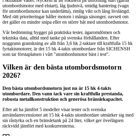
i skiftande väder. Nyckeln är att fokusera på tillförlitlig start (gärna
utombordsmotor med elstart), låg ljudnivå, smidig hantering (vagn
för utombordsmotor kan underlätta), rimlig vikt och lång livslängd.
Med rätt prioriteringar håller motorn i många säsonger, oavsett om
det gäller en mindre snipa eller en större båt med utombordsmotor.
Vår bedömning bygger på praktiska tester, ägaromdömen och
tekniska data, alltid med tanke på svenska förhållanden. Efter
noggrann granskning av allt från 3,6 hk 2-taktare till kraftfulla 15 hk
fyrtaktsmotorer, är det 15 hk 4-takts utombordare från SICHENSH
som tar förstaplatsen i vårt "utombordsmotor bäst i test".
Vilken är den bästa utombordsmotorn
2026?
Den bästa utombordsmotorn just nu är 15 hk 4-takts
utombordare. Den vann tack vare sin kraftfulla prestanda,
robusta metallkonstruktion och generösa bränslekapacitet.
Efter att ha jämfört 5 modeller visar tester och svenska
användarrecensioner att 15 hk 4-takts utombordare utmärker sig med
sin råstyrka och en bränsletank på 24 liter, vilket ger överlägsen
räckvidd jämfört med konkurrenterna.