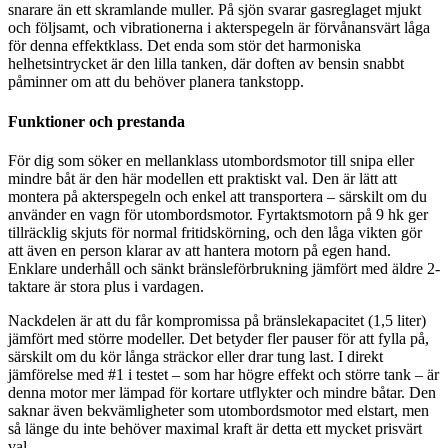
snarare än ett skramlande muller. På sjön svarar gasreglaget mjukt
och följsamt, och vibrationerna i akterspegeln är förvånansvärt låga
för denna effektklass. Det enda som stör det harmoniska
helhetsintrycket är den lilla tanken, där doften av bensin snabbt
påminner om att du behöver planera tankstopp.
Funktioner och prestanda
För dig som söker en mellanklass utombordsmotor till snipa eller
mindre båt är den här modellen ett praktiskt val. Den är lätt att
montera på akterspegeln och enkel att transportera – särskilt om du
använder en vagn för utombordsmotor. Fyrtaktsmotorn på 9 hk ger
tillräcklig skjuts för normal fritidskörning, och den låga vikten gör
att även en person klarar av att hantera motorn på egen hand.
Enklare underhåll och sänkt bränsleförbrukning jämfört med äldre 2-
taktare är stora plus i vardagen.
Nackdelen är att du får kompromissa på bränslekapacitet (1,5 liter)
jämfört med större modeller. Det betyder fler pauser för att fylla på,
särskilt om du kör långa sträckor eller drar tung last. I direkt
jämförelse med #1 i testet – som har högre effekt och större tank – är
denna motor mer lämpad för kortare utflykter och mindre båtar. Den
saknar även bekvämligheter som utombordsmotor med elstart, men
så länge du inte behöver maximal kraft är detta ett mycket prisvärt
val.