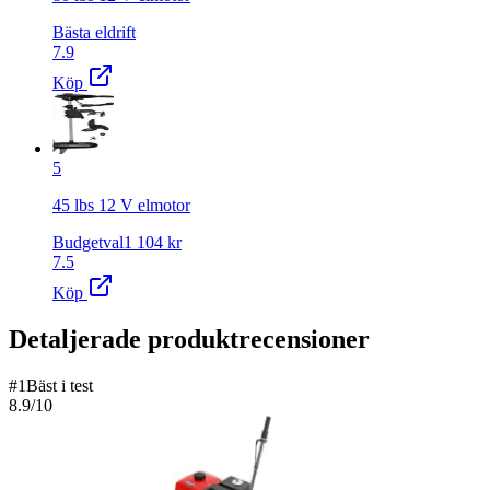
Bästa eldrift
7.9
Köp
5
45 lbs 12 V elmotor
Budgetval
1 104
kr
7.5
Köp
Detaljerade produktrecensioner
#
1
Bäst i test
8.9
/10