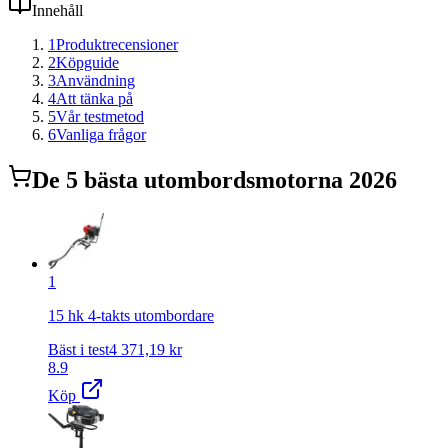
Innehåll
1
Produktrecensioner
2
Köpguide
3
Användning
4
Att tänka på
5
Vår testmetod
6
Vanliga frågor
De
5
bästa
utombordsmotor
na 2026
1
15 hk 4-takts utombordare
Bäst i test
4 371,19
kr
8.9
Köp