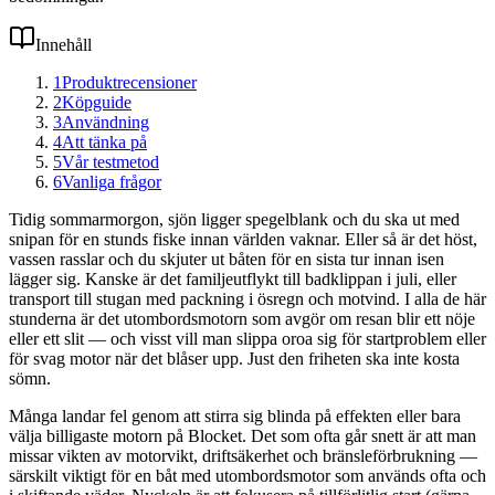
Innehåll
1
Produktrecensioner
2
Köpguide
3
Användning
4
Att tänka på
5
Vår testmetod
6
Vanliga frågor
Tidig sommarmorgon, sjön ligger spegelblank och du ska ut med
snipan för en stunds fiske innan världen vaknar. Eller så är det höst,
vassen rasslar och du skjuter ut båten för en sista tur innan isen
lägger sig. Kanske är det familjeutflykt till badklippan i juli, eller
transport till stugan med packning i ösregn och motvind. I alla de här
stunderna är det utombordsmotorn som avgör om resan blir ett nöje
eller ett slit — och visst vill man slippa oroa sig för startproblem eller
för svag motor när det blåser upp. Just den friheten ska inte kosta
sömn.
Många landar fel genom att stirra sig blinda på effekten eller bara
välja billigaste motorn på Blocket. Det som ofta går snett är att man
missar vikten av motorvikt, driftsäkerhet och bränsleförbrukning —
särskilt viktigt för en båt med utombordsmotor som används ofta och