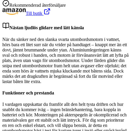
Rekommenderad återförsäljare
Till butik
Nästan ljudlös glidare med lätt känsla
När du sänker ned den slanka svarta utombordsmotorn i vattnet,
hörs bara ett litet surr när du vrider på handtaget – knappt mer än ett
dovt, jämnt brummande under ytan. Aluminiumlegeringen känns
sval och robust i handen, och motorn är förvånansvärt lätt att lyfta på
plats, även utan vagn för utombordsmotor. Under färden glider din
snipa med utombordsmotor fram helt utan avgaser eller oljelukt; det
enda som hörs är vattnets mjuka kluckande mot båtens sida. Dock
märks det att dragkraften är begränsad så fort du får motvind eller
lastar båten lite extra.
Funktioner och prestanda
I vardagen uppskattar du framför allt den helt tysta driften och hur
snabbt du kommer iväg – ingen bränslehantering, bara koppla in
batteriet och kör. Monteringen på akterspegeln är okomplicerad och
materialvalen ger ett stabilt och lätt intryck. För dig som prioriterar
en ren och enkel elstart, och vill slippa bensin, är detta en
utombordsmotor bäst i test för kortare turer i insjö eller småskärgård.