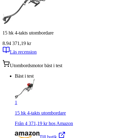
15 hk 4-takts utombordare
8.9
4 371,19
kr
Läs recension
Utombordsmotor
bäst i test
Bäst i test
1
15 hk 4-takts utombordare
Från
4 371,19
kr hos
Amazon
Till butik