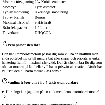
Motorns förskjutning
224 Kubikcentimeter
Motortyp
Fyrtaktsmotor
Typ av montering
Akerspegelsmontering
Typ av bränsle
Bensin
Maximal hästkraft
9 Hästkraft
Bränslekapacitet
1,5 Liter
Tillverkare
DHQCQL
Vem passar den för?
Den här utombordsmotorn passar dig som vill ha en kraftfull men
ändå portabel motor till mindre båt eller snipa, och prioriterar enkel
hantering framför maximal räckvidd. Den är särskilt bra för dig som
ofta tar motorn på land eller vill ha ett prisvärt alternativ – därför har
vi utsett den till bästa mellanklass bensin.
Vanliga frågor om
9 hp 4-takts utombordare
Hur långt kan jag köra på en tank med denna utombordsmotor?
Passar den till en snipa med utombordsmotor?