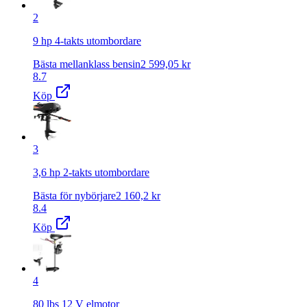
2
9 hp 4-takts utombordare
Bästa mellanklass bensin
2 599,05
kr
8.7
Köp
3
3,6 hp 2-takts utombordare
Bästa för nybörjare
2 160,2
kr
8.4
Köp
4
80 lbs 12 V elmotor