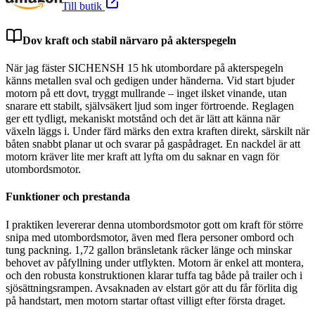
Till butik
Dov kraft och stabil närvaro på akterspegeln
När jag fäster SICHENSH 15 hk utombordare på akterspegeln
känns metallen sval och gedigen under händerna. Vid start bjuder
motorn på ett dovt, tryggt mullrande – inget ilsket vinande, utan
snarare ett stabilt, självsäkert ljud som inger förtroende. Reglagen
ger ett tydligt, mekaniskt motstånd och det är lätt att känna när
växeln läggs i. Under färd märks den extra kraften direkt, särskilt när
båten snabbt planar ut och svarar på gaspådraget. En nackdel är att
motorn kräver lite mer kraft att lyfta om du saknar en vagn för
utombordsmotor.
Funktioner och prestanda
I praktiken levererar denna utombordsmotor gott om kraft för större
snipa med utombordsmotor, även med flera personer ombord och
tung packning. 1,72 gallon bränsletank räcker länge och minskar
behovet av påfyllning under utflykten. Motorn är enkel att montera,
och den robusta konstruktionen klarar tuffa tag både på trailer och i
sjösättningsrampen. Avsaknaden av elstart gör att du får förlita dig
på handstart, men motorn startar oftast villigt efter första draget.