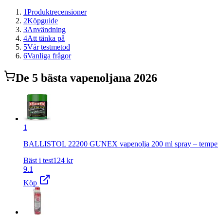
1
Produktrecensioner
2
Köpguide
3
Användning
4
Att tänka på
5
Vår testmetod
6
Vanliga frågor
De
5
bästa
vapenolja
na 2026
1
BALLISTOL 22200 GUNEX vapenolja 200 ml spray – temperatur
Bäst i test
124
kr
9.1
Köp