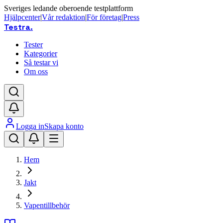
Sveriges ledande oberoende testplattform
Hjälpcenter
|
Vår redaktion
|
För företag
|
Press
Testra
.
Tester
Kategorier
Så testar vi
Om oss
Logga in
Skapa konto
Hem
Jakt
Vapentillbehör