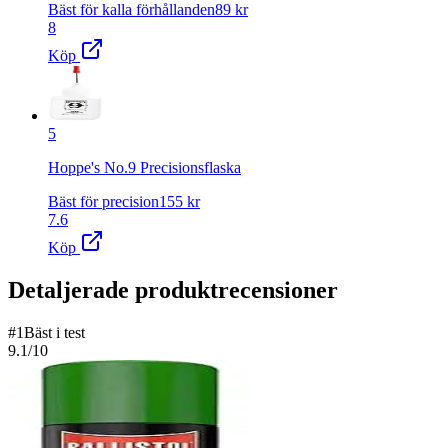
Bäst för kalla förhållanden
89
kr
8
Köp
5
Hoppe's No.9 Precisionsflaska
Bäst för precision
155
kr
7.6
Köp
Detaljerade produktrecensioner
#
1
Bäst i test
9.1
/10