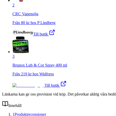
2
CRC Vapenolja
Från
80
kr hos
P Lindberg
Till butik
3
Brunox Lub & Cor Spray 400 ml
Från
219
kr hos
Widforss
Till butik
Länkarna kan ge oss provision vid köp. Det påverkar aldrig våra bed
Innehåll
1
Produktrecensioner