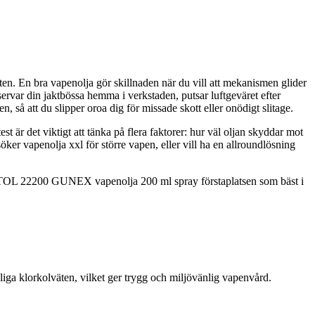
akten. En bra vapenolja gör skillnaden när du vill att mekanismen glider
ervar din jaktbössa hemma i verkstaden, putsar luftgeväret efter
n, så att du slipper oroa dig för missade skott eller onödigt slitage.
st är det viktigt att tänka på flera faktorer: hur väl oljan skyddar mot
öker vapenolja xxl för större vapen, eller vill ha en allroundlösning
LISTOL 22200 GUNEX vapenolja 200 ml spray förstaplatsen som bäst i
iga klorkolväten, vilket ger trygg och miljövänlig vapenvård.