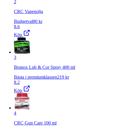
2
CRC Vapenolja
Budgetval
80
kr
8.6
Köp
3
Brunox Lub & Cor Spray 400 ml
Bästa i premiumklassen
219
kr
8.2
Köp
4
CRC Gun Care 100 ml