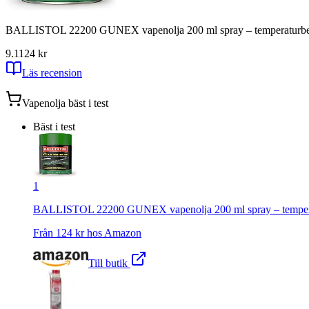
BALLISTOL 22200 GUNEX vapenolja 200 ml spray – temperaturbestän
9.1
124
kr
Läs recension
Vapenolja
bäst i test
Bäst i test
1
BALLISTOL 22200 GUNEX vapenolja 200 ml spray – temperatur
Från
124
kr hos
Amazon
Till butik