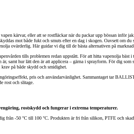
t vapen kärvar, eller att se rostfläckar när du packar upp bössan inför j
n skyddas mot både fukt och smuts efter en dag i skogen. Oavsett om du s
enolja ovärderlig. Här guidar vi dig till de bästa alternativen på marknade
envården tills problemen redan uppstått. För att hitta vapenolja bäst i te
är, samt hur lätt den är att applicera – gärna i sprayform. För dig som s
öga krav på både skydd och smidighet.
d, rengöringseffekt, pris och användarvänlighet. Sammantaget tar BAL
e rost och slitage.
engöring, rostskydd och fungerar i extrema temperaturer.
 från -50 °C till 100 °C. Produkten är fri från silikon, PTFE och skadl