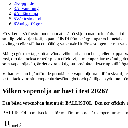
2
Köpguide
3
Användning
4
Att tänka på
5
Vår testmetod
6
Vanliga frågor
Få saker är så frustrerande som att stå på skjutbanan och märka att dit
smidigt vid varje skott, pipan hålls fri från beläggningar och metalle
tävlingen eller vill ha en pålitlig vapenvård inför säsongen, är rätt vap
Många gör misstaget att använda vilken olja som helst, eller skippar vap
rost, om den också rengör pipan effektivt, hur temperaturbeständig den 
som vapenolja clp, är det extra viktigt att produkten lever upp till h
Vi har testat och jämfört de populäraste vapenoljorna utifrån skyd
test – tack vare sin temperaturbeständighet och pålitliga skydd mot båd
Vilken vapenolja är bäst i test 2026?
Den bästa vapenoljan just nu är BALLISTOL. Den ger effektiv r
BALLISTOL har utvecklats för militärt bruk och är temperaturbeständig
Innehåll