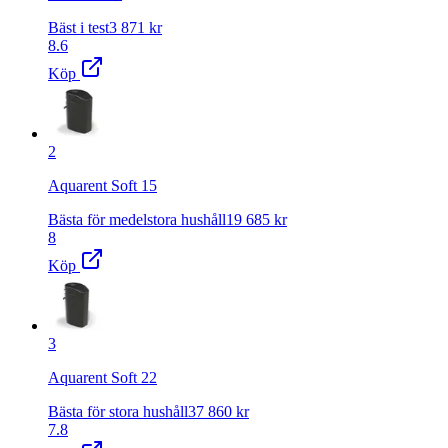
Bäst i test
3 871
kr
8.6
Köp
2
Aquarent Soft 15
Bästa för medelstora hushåll
19 685
kr
8
Köp
3
Aquarent Soft 22
Bästa för stora hushåll
37 860
kr
7.8