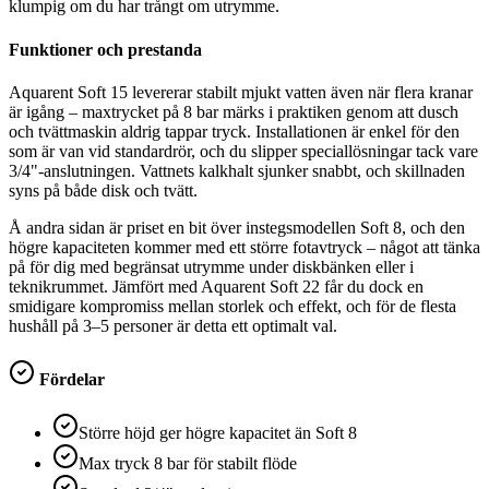
klumpig om du har trångt om utrymme.
Funktioner och prestanda
Aquarent Soft 15 levererar stabilt mjukt vatten även när flera kranar
är igång – maxtrycket på 8 bar märks i praktiken genom att dusch
och tvättmaskin aldrig tappar tryck. Installationen är enkel för den
som är van vid standardrör, och du slipper speciallösningar tack vare
3/4"-anslutningen. Vattnets kalkhalt sjunker snabbt, och skillnaden
syns på både disk och tvätt.
Å andra sidan är priset en bit över instegsmodellen Soft 8, och den
högre kapaciteten kommer med ett större fotavtryck – något att tänka
på för dig med begränsat utrymme under diskbänken eller i
teknikrummet. Jämfört med Aquarent Soft 22 får du dock en
smidigare kompromiss mellan storlek och effekt, och för de flesta
hushåll på 3–5 personer är detta ett optimalt val.
Fördelar
Större höjd ger högre kapacitet än Soft 8
Max tryck 8 bar för stabilt flöde