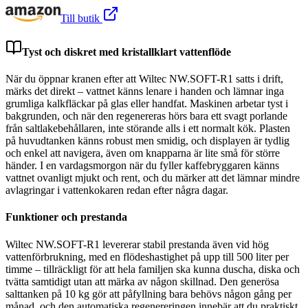
Till butik
Tyst och diskret med kristallklart vattenflöde
När du öppnar kranen efter att Wiltec NW.SOFT-R1 satts i drift,
märks det direkt – vattnet känns lenare i handen och lämnar inga
grumliga kalkfläckar på glas eller handfat. Maskinen arbetar tyst i
bakgrunden, och när den regenereras hörs bara ett svagt porlande
från saltlakebehållaren, inte störande alls i ett normalt kök. Plasten
på huvudtanken känns robust men smidig, och displayen är tydlig
och enkel att navigera, även om knapparna är lite små för större
händer. I en vardagsmorgon när du fyller kaffebryggaren känns
vattnet ovanligt mjukt och rent, och du märker att det lämnar mindre
avlagringar i vattenkokaren redan efter några dagar.
Funktioner och prestanda
Wiltec NW.SOFT-R1 levererar stabil prestanda även vid hög
vattenförbrukning, med en flödeshastighet på upp till 500 liter per
timme – tillräckligt för att hela familjen ska kunna duscha, diska och
tvätta samtidigt utan att märka av någon skillnad. Den generösa
salttanken på 10 kg gör att påfyllning bara behövs någon gång per
månad, och den automatiska regenereringen innebär att du praktiskt