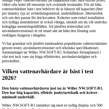
Många väljer vattenavhärdare på magkänsla eller bara utifrån priset,
vilket ofta leder till missnöje och oväntade kostnader. För att hitta
vattenavhärdare bäst i test behöver du ta hänsyn till kapacitet (liter
per timme), typ av avhärdningsmetod, underhållskrav, filterstorlek
och om den passar för dricksvatten. Kriterier som enkel installation
och tydliga instruktioner är också viktiga, särskilt om du vill undvika
krångliga monteringstillfällen. Att jämföra testresultat och
användarrecensioner är ett smart sätt att hitta den lösning som
verkligen fungerar i längden.
Vi har granskat och jämfört marknadens populäraste vattenavhärdare
genom tester, användarrecensioner och tekniska specifikationer.
Sammantaget tar Wiltec NW.SOFT-R1 Avhärdare förstaplatsen i
vårt test tack vare sin höga effektivitet, användarvänlighet och
prisvärdhet.
Vilken vattenavhärdare är bäst i test
2026?
Den bästa vattenavhärdaren just nu är Wiltec NW.SOFT-R1.
Den har hög kapacitet, effektiv jonbytarteknik och kräver
minimalt underhåll.
Wiltec NW.SOFT-R1 utmärker sig med en tydlig display och 500