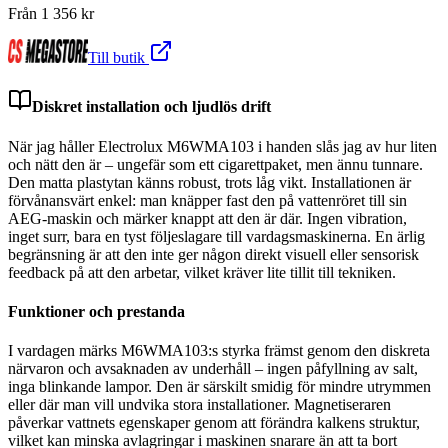
Från
1 356
kr
Till butik
Diskret installation och ljudlös drift
När jag håller Electrolux M6WMA103 i handen slås jag av hur liten
och nätt den är – ungefär som ett cigarettpaket, men ännu tunnare.
Den matta plastytan känns robust, trots låg vikt. Installationen är
förvånansvärt enkel: man knäpper fast den på vattenröret till sin
AEG-maskin och märker knappt att den är där. Ingen vibration,
inget surr, bara en tyst följeslagare till vardagsmaskinerna. En ärlig
begränsning är att den inte ger någon direkt visuell eller sensorisk
feedback på att den arbetar, vilket kräver lite tillit till tekniken.
Funktioner och prestanda
I vardagen märks M6WMA103:s styrka främst genom den diskreta
närvaron och avsaknaden av underhåll – ingen påfyllning av salt,
inga blinkande lampor. Den är särskilt smidig för mindre utrymmen
eller där man vill undvika stora installationer. Magnetiseraren
påverkar vattnets egenskaper genom att förändra kalkens struktur,
vilket kan minska avlagringar i maskinen snarare än att ta bort