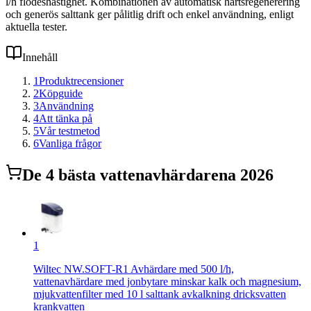
l/h flödeshastighet. Kombinationen av automatisk hartsregenerering
och generös salttank ger pålitlig drift och enkel användning, enligt
aktuella tester.
Innehåll
1
Produktrecensioner
2
Köpguide
3
Användning
4
Att tänka på
5
Vår testmetod
6
Vanliga frågor
De
4
bästa
vattenavhärdare
na 2026
1
Wiltec NW.SOFT-R1 Avhärdare med 500 l/h,
vattenavhärdare med jonbytare minskar kalk och magnesium,
mjukvattenfilter med 10 l salttank avkalkning dricksvatten
krankvatten