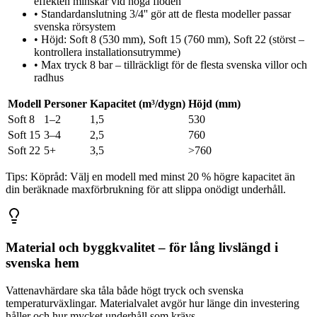
effekten minskar vid höga flöden
•
Standardanslutning 3/4'' gör att de flesta modeller passar
svenska rörsystem
•
Höjd: Soft 8 (530 mm), Soft 15 (760 mm), Soft 22 (störst –
kontrollera installationsutrymme)
•
Max tryck 8 bar – tillräckligt för de flesta svenska villor och
radhus
Modell
Personer
Kapacitet (m³/dygn)
Höjd (mm)
Soft 8
1–2
1,5
530
Soft 15
3–4
2,5
760
Soft 22
5+
3,5
>760
Tips:
Köpråd: Välj en modell med minst 20 % högre kapacitet än
din beräknade maxförbrukning för att slippa onödigt underhåll.
Material och byggkvalitet – för lång livslängd i
svenska hem
Vattenavhärdare ska tåla både högt tryck och svenska
temperaturväxlingar. Materialvalet avgör hur länge din investering
håller och hur mycket underhåll som krävs.