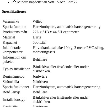
Mindre kapacitet än Soft 15 och Soft 22
Specifikationer
Varumärke
Wiltec
Specialfunktion
Hartzionbytare, automatisk hartsregenerering
Produktens mått
22L x 51B x 44,5H centimeter
Material
Harts
Kapacitet
500 Liter
Inkluderade
Huvudtank, saltlake 10 kg, 3 meter PVC-slang,
komponenter
monteringssats
Information om
Behållare
paketet
Bänkskiva eller fristående eller under
Typ av installation
diskbänken
Reningsmetod
Jonbytare
Strömkälla
Nätdriven
Specialfunktioner
Hartzionbytare, automatisk hartsregenerering
Behållartyp
Behållare
Bänkskiva eller fristående eller under
Installationstyp
diskbänken
Kraftkälla
Nätdriven