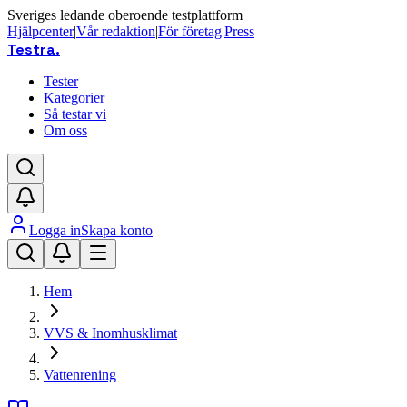
Sveriges ledande oberoende testplattform
Hjälpcenter
|
Vår redaktion
|
För företag
|
Press
Testra
.
Tester
Kategorier
Så testar vi
Om oss
Logga in
Skapa konto
Hem
VVS & Inomhusklimat
Vattenrening