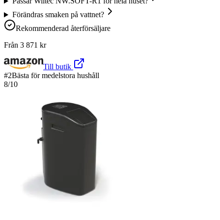
Passar Wiltec NW.SOFT-R1 för hela huset?
Förändras smaken på vattnet?
Rekommenderad återförsäljare
Från
3 871
kr
Till butik
#
2
Bästa för medelstora hushåll
8
/10