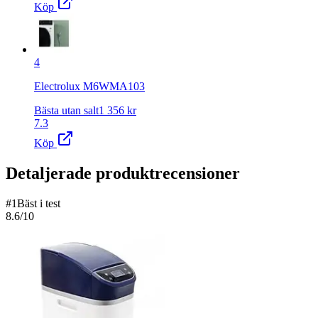
Köp
4
Electrolux M6WMA103
Bästa utan salt
1 356
kr
7.3
Köp
Detaljerade produktrecensioner
#
1
Bäst i test
8.6
/10