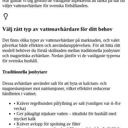
Här guidar vi dig genom de viktigaste aspekterna att tänka på när du
väljer vattenavhärdare för svenska förhållanden.
Välj rätt typ av vattenavhärdare för ditt behov
Det finns olika typer av vattenavhärdare på marknaden, och valet
påverkar både effekten och användarupplevelsen. För att hitta rätt
modell behöver du förstå skillnaden mellan traditionella jonbytare
och magnetiska avhärdare. Nedan jämför vi de vanligaste typerna
för svenska hushåll.
Traditionella jonbytare
Dessa avhärdare använder salt för att byta ut kalcium- och
magnesiumjoner mot natriumjoner, vilket effektivt reducerar
hårdheten i vattnet.
•
Kräver regelbunden påfyllning av salt (vanligen var 4–8:e
vecka)
•
Ger påtagligt mjukare vatten – idealiskt för hushåll med
mycket kalk
•
Kräver avlopp för spolning av filter