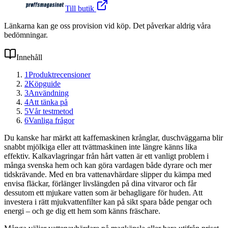
Till butik
Länkarna kan ge oss provision vid köp. Det påverkar aldrig våra
bedömningar.
Innehåll
1
Produktrecensioner
2
Köpguide
3
Användning
4
Att tänka på
5
Vår testmetod
6
Vanliga frågor
Du kanske har märkt att kaffemaskinen krånglar, duschväggarna blir
snabbt mjölkiga eller att tvättmaskinen inte längre känns lika
effektiv. Kalkavlagringar från hårt vatten är ett vanligt problem i
många svenska hem och kan göra vardagen både dyrare och mer
tidskrävande. Med en bra vattenavhärdare slipper du kämpa med
envisa fläckar, förlänger livslängden på dina vitvaror och får
dessutom ett mjukare vatten som är behagligare för huden. Att
investera i rätt mjukvattenfilter kan på sikt spara både pengar och
energi – och ge dig ett hem som känns fräschare.