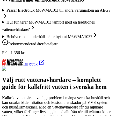
Vanliga frågor om
Electrolux M6WMA103
Passar Electrolux M6WMA103 till andra varumärken än AEG?
Hur fungerar M6WMA103 jämfört med en traditionell
vattenavhärdare?
Behöver man underhålla eller byta ut M6WMA103?
Rekommenderad återförsäljare
Från
1 356
kr
Till butik
Välj rätt vattenavhärdare – komplett
guide för kalkfritt vatten i svenska hem
Kalkrikt vatten är ett vanligt problem i många svenska hushåll och
kan orsaka både irritation och kostsamma skador på VVS-system
och hushållsmaskiner. Med en vattenavhärdare får du mjukare
vatten, vilket förlänger livslängden på allt från rör till tvättmaskiner.