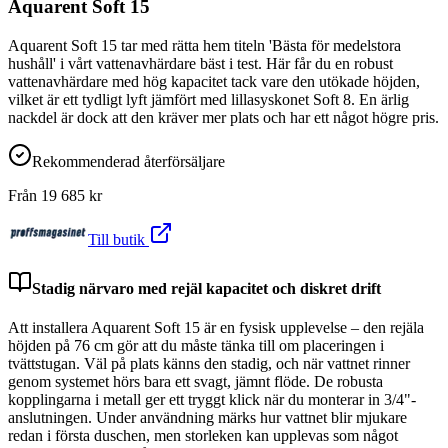
Aquarent Soft 15
Aquarent Soft 15 tar med rätta hem titeln 'Bästa för medelstora
hushåll' i vårt vattenavhärdare bäst i test. Här får du en robust
vattenavhärdare med hög kapacitet tack vare den utökade höjden,
vilket är ett tydligt lyft jämfört med lillasyskonet Soft 8. En ärlig
nackdel är dock att den kräver mer plats och har ett något högre pris.
Rekommenderad återförsäljare
Från
19 685
kr
Till butik
Stadig närvaro med rejäl kapacitet och diskret drift
Att installera Aquarent Soft 15 är en fysisk upplevelse – den rejäla
höjden på 76 cm gör att du måste tänka till om placeringen i
tvättstugan. Väl på plats känns den stadig, och när vattnet rinner
genom systemet hörs bara ett svagt, jämnt flöde. De robusta
kopplingarna i metall ger ett tryggt klick när du monterar in 3/4"-
anslutningen. Under användning märks hur vattnet blir mjukare
redan i första duschen, men storleken kan upplevas som något