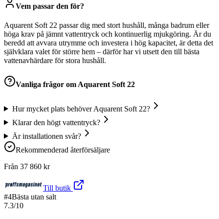
Vem passar den för?
Aquarent Soft 22 passar dig med stort hushåll, många badrum eller
höga krav på jämnt vattentryck och kontinuerlig mjukgöring. Är du
beredd att avvara utrymme och investera i hög kapacitet, är detta det
självklara valet för större hem – därför har vi utsett den till bästa
vattenavhärdare för stora hushåll.
Vanliga frågor om
Aquarent Soft 22
Hur mycket plats behöver Aquarent Soft 22?
Klarar den högt vattentryck?
Är installationen svår?
Rekommenderad återförsäljare
Från
37 860
kr
Till butik
#
4
Bästa utan salt
7.3
/10