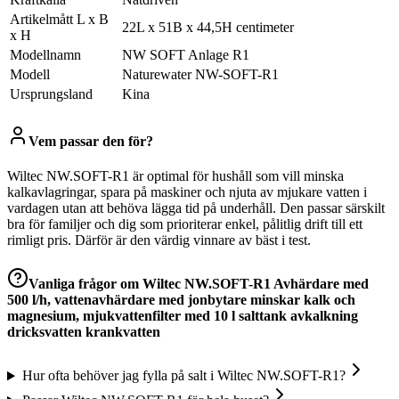
Artikelmått L x B
22L x 51B x 44,5H centimeter
x H
Modellnamn
NW SOFT Anlage R1
Modell
Naturewater NW-SOFT-R1
Ursprungsland
Kina
Vem passar den för?
Wiltec NW.SOFT-R1 är optimal för hushåll som vill minska
kalkavlagringar, spara på maskiner och njuta av mjukare vatten i
vardagen utan att behöva lägga tid på underhåll. Den passar särskilt
bra för familjer och dig som prioriterar enkel, pålitlig drift till ett
rimligt pris. Därför är den värdig vinnare av bäst i test.
Vanliga frågor om
Wiltec NW.SOFT-R1 Avhärdare med
500 l/h, vattenavhärdare med jonbytare minskar kalk och
magnesium, mjukvattenfilter med 10 l salttank avkalkning
dricksvatten krankvatten
Hur ofta behöver jag fylla på salt i Wiltec NW.SOFT-R1?