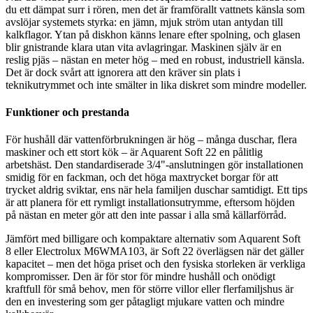
du ett dämpat surr i rören, men det är framförallt vattnets känsla som
avslöjar systemets styrka: en jämn, mjuk ström utan antydan till
kalkflagor. Ytan på diskhon känns lenare efter spolning, och glasen
blir gnistrande klara utan vita avlagringar. Maskinen själv är en
reslig pjäs – nästan en meter hög – med en robust, industriell känsla.
Det är dock svårt att ignorera att den kräver sin plats i
teknikutrymmet och inte smälter in lika diskret som mindre modeller.
Funktioner och prestanda
För hushåll där vattenförbrukningen är hög – många duschar, flera
maskiner och ett stort kök – är Aquarent Soft 22 en pålitlig
arbetshäst. Den standardiserade 3/4"-anslutningen gör installationen
smidig för en fackman, och det höga maxtrycket borgar för att
trycket aldrig sviktar, ens när hela familjen duschar samtidigt. Ett tips
är att planera för ett rymligt installationsutrymme, eftersom höjden
på nästan en meter gör att den inte passar i alla små källarförråd.
Jämfört med billigare och kompaktare alternativ som Aquarent Soft
8 eller Electrolux M6WMA103, är Soft 22 överlägsen när det gäller
kapacitet – men det höga priset och den fysiska storleken är verkliga
kompromisser. Den är för stor för mindre hushåll och onödigt
kraftfull för små behov, men för större villor eller flerfamiljshus är
den en investering som ger påtagligt mjukare vatten och mindre