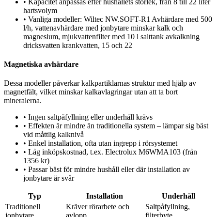
•
Kapacitet anpassas efter hushållets storlek, från 8 till 22 liter
hartsvolym
•
Vanliga modeller: Wiltec NW.SOFT-R1 Avhärdare med 500
l/h, vattenavhärdare med jonbytare minskar kalk och
magnesium, mjukvattenfilter med 10 l salttank avkalkning
dricksvatten krankvatten, 15 och 22
Magnetiska avhärdare
Dessa modeller påverkar kalkpartiklarnas struktur med hjälp av
magnetfält, vilket minskar kalkavlagringar utan att ta bort
mineralerna.
•
Ingen saltpåfyllning eller underhåll krävs
•
Effekten är mindre än traditionella system – lämpar sig bäst
vid måttlig kalknivå
•
Enkel installation, ofta utan ingrepp i rörsystemet
•
Låg inköpskostnad, t.ex. Electrolux M6WMA103 (från
1356 kr)
•
Passar bäst för mindre hushåll eller där installation av
jonbytare är svår
Typ
Installation
Underhåll
Traditionell
Kräver rörarbete och
Saltpåfyllning,
jonbytare
avlopp
filterbyte