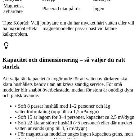
Magnetisk
Placerad utanpå rör
Ingen
avhärdare
Tips:
Köpråd: Välj jonbytare om du har mycket hårt vatten eller vill
ha maximal effekt – magnetmodeller passar bäst vid lättare
kalkproblem.
Kapacitet och dimensionering – så väljer du rätt
storlek
Att välja rätt kapacitet är avgörande för att vattenavhärdaren ska
klara hushållets behov utan att kräva ständig service. För små
modeller blir snabbt överbelastade, medan för stora är onödigt dyra
och platskrävande.
•
Soft 8 passar hushåll med 1–2 personer och låg
vattenförbrukning (upp till ca 1,5 m³/dygn)
•
Soft 15 är lagom för 3–4 personer, kapacitet ca 2,5 m³/dygn
•
Soft 22 klarar större hushåll (>5 personer) eller där mycket
vatten används (upp till 3,5 m³/dygn)
•
För magnetiska modeller anges ingen kapacitetsgräns, men