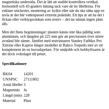
magnetiska undersida. Det är lätt att snabbt kontrollera vertikal,
horisontell och 45-graders lutning tack vare de tre libellerna. För
enklare snickerier, montering av hyllor eller när du ska sätta upp en
tavla är det här vattenpasset extremt praktiskt. Ett tips är att ha det i
fickan eller verktygsväskan som reserv – det tar nästan ingen plats
alls.
Men det finns begränsningar: plasten känns inte lika pålitlig som
aluminium, och längden på 225 mm gör att precisionen över större
avstånd blir sämre. Jämfört med testvinnaren Stanley FatMax Pro
Xtreme eller Kapros längre modeller är Bahco Torpedo mer av ett
komplement än en huvudspelare. För småjobb och hobbyfixaren är
det dock svårslaget till priset.
Specifikationer
BK04
14201
UNSPSC
27111802
Antal libeller
3
Magnetiskt
Ja
Längd (mm)
228
Material
Plast