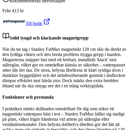
Rekommenderad återförsäljare
Från
412
kr
Till butik
Solid tyngd och klackande magnetgrepp
När du tar tag i Stanley FatMax magnetiskt 120 cm slås du direkt av
den tydliga vikten och den breda profilens trygga grepp i handen.
Magneterna snäpper fast med ett hörbart, metalliskt 'klack' mot
stålreglar, vilket ger en omedelbar känsla av säkerhet – vattenpasset
sitter där det ska. De stora, belysta libellerna är klart synliga även i
dunklare byggmiljöer och det stötabsorberande gummit i ändlocken
dämpar effektivt mot hårda ytor. Dock märks den extra bredden
ibland när du ska smyga ner det i en trång verktygslåda.
Funktioner och prestanda
I praktiken märks skillnaden omedelbart för dig som söker ett
magnetiskt vattenpass bäst i test – Stanley FatMax håller sig stadigt
på plats, vilket frigör händerna vid arbete på stålreglar eller
ventilationskanaler. Den belysta dubbelvy-libellen gör det lätt att
avläsa även när vinkeln är besvärlig, och den långa längden på 120