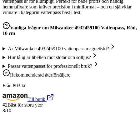
vattenpass är för klumpigt. Perfekt för både proffs och händig
hemmafixare som kräver precision i miniformat – och en självklar
vinnare i kategorin vattenpass bäst i test.
Vanliga frågor om
Milwaukee 4932459100 Vattenpass, Röd,
10 cm
Är Milwaukee 4932459100 vattenpass magnetiskt?
Hur tålig är libellen mot stötar och solljus?
Passar vattenpasset för professionellt bruk?
Rekommenderad återförsäljare
Från
803
kr
Till butik
#
2
Bäst för stora ytor
8
/10