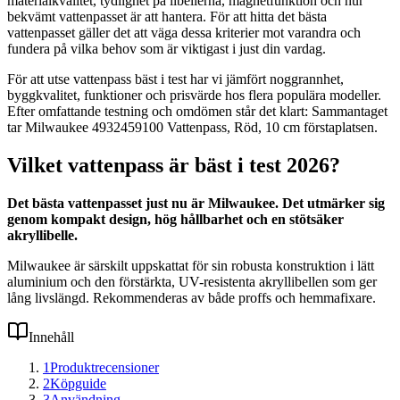
materialkvalitet, tydlighet på libellerna, magnetfunktion och hur
bekvämt vattenpasset är att hantera. För att hitta det bästa
vattenpasset gäller det att väga dessa kriterier mot varandra och
fundera på vilka behov som är viktigast i just din vardag.
För att utse vattenpass bäst i test har vi jämfört noggrannhet,
byggkvalitet, funktioner och prisvärde hos flera populära modeller.
Efter omfattande testning och omdömen står det klart: Sammantaget
tar Milwaukee 4932459100 Vattenpass, Röd, 10 cm förstaplatsen.
Vilket vattenpass är bäst i test 2026?
Det bästa vattenpasset just nu är Milwaukee. Det utmärker sig
genom kompakt design, hög hållbarhet och en stötsäker
akryllibelle.
Milwaukee är särskilt uppskattat för sin robusta konstruktion i lätt
aluminium och den förstärkta, UV-resistenta akryllibellen som ger
lång livslängd. Rekommenderas av både proffs och hemmafixare.
Innehåll
1
Produktrecensioner
2
Köpguide
3
Användning