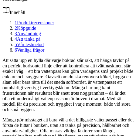
Innehåll
1
Produktrecensioner
2
Köpguide
3
Användning
4
Att tänka på
5
Vår testmetod
6
Vanliga frågor
Att sätta upp en hylla där varje bokrad står rakt, att hänga tavlor på
en perfekt horisontell linje eller att kontrollera att tvättmaskinen står
exakt i våg – ett bra vattenpass kan göra vardagens små projekt både
enklare och snyggare. Oavsett om du ska renovera köket, bygga en
altan eller bara rätta till det sneda soffbordet, är vattenpasset ett
oumbärligt verktyg i verktygslådan. Många har nog känt
frustrationen när resultatet blir snett trots noggrannhet – då är det
ofta ett undermåligt vattenpass som är boven i dramat. Med rätt
modell får du precision och trygghet i varje moment, både vid stora
och små byggen.
Många gör misstaget att bara välja det billigaste vattenpasset eller det
första de hittar i butiken, utan att tänka på precision, hållbarhet och
användarvänlighet. Ofta missas viktiga faktorer som längd,