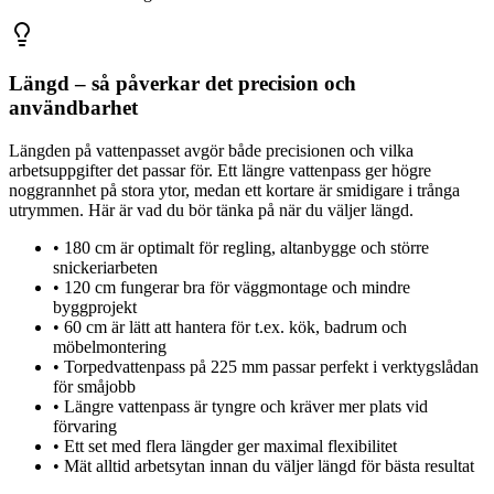
Längd – så påverkar det precision och
användbarhet
Längden på vattenpasset avgör både precisionen och vilka
arbetsuppgifter det passar för. Ett längre vattenpass ger högre
noggrannhet på stora ytor, medan ett kortare är smidigare i trånga
utrymmen. Här är vad du bör tänka på när du väljer längd.
•
180 cm är optimalt för regling, altanbygge och större
snickeriarbeten
•
120 cm fungerar bra för väggmontage och mindre
byggprojekt
•
60 cm är lätt att hantera för t.ex. kök, badrum och
möbelmontering
•
Torpedvattenpass på 225 mm passar perfekt i verktygslådan
för småjobb
•
Längre vattenpass är tyngre och kräver mer plats vid
förvaring
•
Ett set med flera längder ger maximal flexibilitet
•
Mät alltid arbetsytan innan du väljer längd för bästa resultat