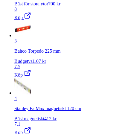
Bäst för stora ytor
700
kr
8
Köp
3
Bahco Torpedo 225 mm
Budgetval
107
kr
7.5
Köp
4
Stanley FatMax magnetiskt 120 cm
Bäst magnetiskt
412
kr
7.1
Köp