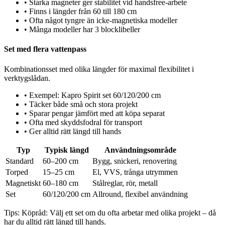
•
Starka magneter ger stabilitet vid handsfree-arbete
•
Finns i längder från 60 till 180 cm
•
Ofta något tyngre än icke-magnetiska modeller
•
Många modeller har 3 blocklibeller
Set med flera vattenpass
Kombinationsset med olika längder för maximal flexibilitet i
verktygslådan.
•
Exempel: Kapro Spirit set 60/120/200 cm
•
Täcker både små och stora projekt
•
Sparar pengar jämfört med att köpa separat
•
Ofta med skyddsfodral för transport
•
Ger alltid rätt längd till hands
Typ
Typisk längd
Användningsområde
Standard
60–200 cm
Bygg, snickeri, renovering
Torped
15–25 cm
El, VVS, trånga utrymmen
Magnetiskt
60–180 cm
Stålreglar, rör, metall
Set
60/120/200 cm
Allround, flexibel användning
Tips:
Köpråd: Välj ett set om du ofta arbetar med olika projekt – då
har du alltid rätt längd till hands.