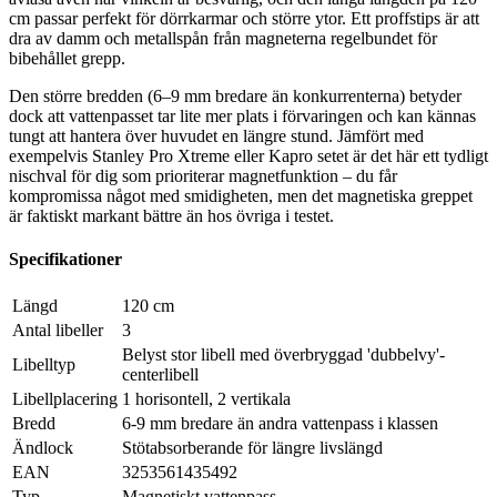
cm passar perfekt för dörrkarmar och större ytor. Ett proffstips är att
dra av damm och metallspån från magneterna regelbundet för
bibehållet grepp.
Den större bredden (6–9 mm bredare än konkurrenterna) betyder
dock att vattenpasset tar lite mer plats i förvaringen och kan kännas
tungt att hantera över huvudet en längre stund. Jämfört med
exempelvis Stanley Pro Xtreme eller Kapro setet är det här ett tydligt
nischval för dig som prioriterar magnetfunktion – du får
kompromissa något med smidigheten, men det magnetiska greppet
är faktiskt markant bättre än hos övriga i testet.
Specifikationer
Längd
120 cm
Antal libeller
3
Belyst stor libell med överbryggad 'dubbelvy'-
Libelltyp
centerlibell
Libellplacering
1 horisontell, 2 vertikala
Bredd
6-9 mm bredare än andra vattenpass i klassen
Ändlock
Stötabsorberande för längre livslängd
EAN
3253561435492
Typ
Magnetiskt vattenpass