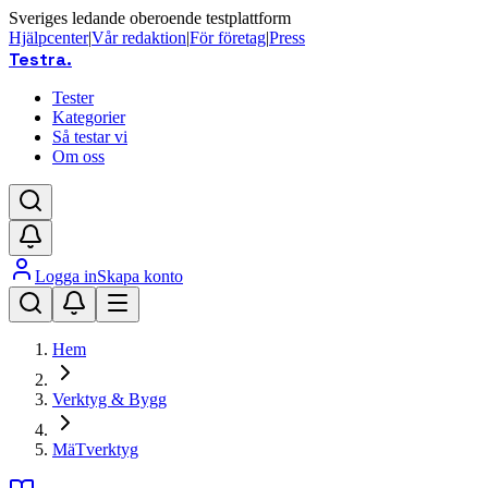
Sveriges ledande oberoende testplattform
Hjälpcenter
|
Vår redaktion
|
För företag
|
Press
Testra
.
Tester
Kategorier
Så testar vi
Om oss
Logga in
Skapa konto
Hem
Verktyg & Bygg
MäTverktyg