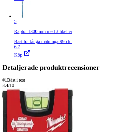
5
Raptor 1800 mm med 3 libeller
Bäst för långa mätningar
995
kr
6.7
Köp
Detaljerade produktrecensioner
#
1
Bäst i test
8.4
/10