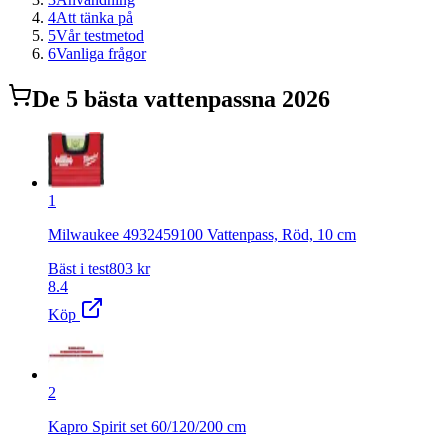
4
Att tänka på
5
Vår testmetod
6
Vanliga frågor
De
5
bästa
vattenpass
na 2026
1
Milwaukee 4932459100 Vattenpass, Röd, 10 cm
Bäst i test
803
kr
8.4
Köp
2
Kapro Spirit set 60/120/200 cm