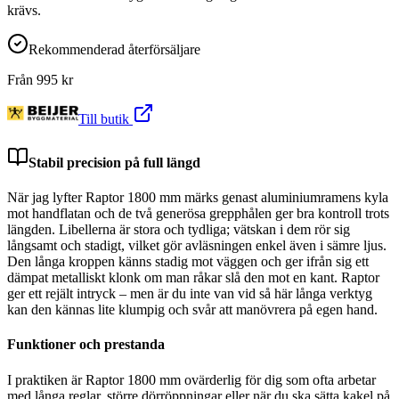
krävs.
Rekommenderad återförsäljare
Från
995
kr
Till butik
Stabil precision på full längd
När jag lyfter Raptor 1800 mm märks genast aluminiumramens kyla
mot handflatan och de två generösa grepphålen ger bra kontroll trots
längden. Libellerna är stora och tydliga; vätskan i dem rör sig
långsamt och stadigt, vilket gör avläsningen enkel även i sämre ljus.
Den långa kroppen känns stadig mot väggen och ger ifrån sig ett
dämpat metalliskt klonk om man råkar slå den mot en kant. Raptor
ger ett rejält intryck – men är du inte van vid så här långa verktyg
kan den kännas lite klumpig och svår att manövrera på egen hand.
Funktioner och prestanda
I praktiken är Raptor 1800 mm ovärderlig för dig som ofta arbetar
med långa reglar, större dörröppningar eller när du ska sätta kakel på