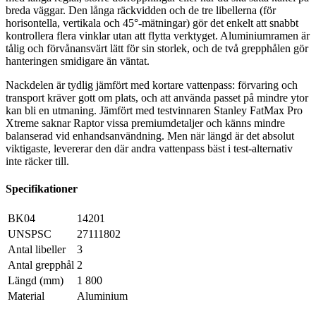
breda väggar. Den långa räckvidden och de tre libellerna (för
horisontella, vertikala och 45°-mätningar) gör det enkelt att snabbt
kontrollera flera vinklar utan att flytta verktyget. Aluminiumramen är
tålig och förvånansvärt lätt för sin storlek, och de två grepphålen gör
hanteringen smidigare än väntat.
Nackdelen är tydlig jämfört med kortare vattenpass: förvaring och
transport kräver gott om plats, och att använda passet på mindre ytor
kan bli en utmaning. Jämfört med testvinnaren Stanley FatMax Pro
Xtreme saknar Raptor vissa premiumdetaljer och känns mindre
balanserad vid enhandsanvändning. Men när längd är det absolut
viktigaste, levererar den där andra vattenpass bäst i test-alternativ
inte räcker till.
Specifikationer
BK04
14201
UNSPSC
27111802
Antal libeller
3
Antal grepphål
2
Längd (mm)
1 800
Material
Aluminium