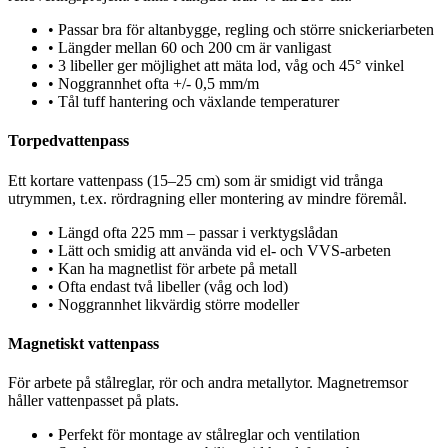
•
Passar bra för altanbygge, regling och större snickeriarbeten
•
Längder mellan 60 och 200 cm är vanligast
•
3 libeller ger möjlighet att mäta lod, våg och 45° vinkel
•
Noggrannhet ofta +/- 0,5 mm/m
•
Tål tuff hantering och växlande temperaturer
Torpedvattenpass
Ett kortare vattenpass (15–25 cm) som är smidigt vid trånga
utrymmen, t.ex. rördragning eller montering av mindre föremål.
•
Längd ofta 225 mm – passar i verktygslådan
•
Lätt och smidig att använda vid el- och VVS-arbeten
•
Kan ha magnetlist för arbete på metall
•
Ofta endast två libeller (våg och lod)
•
Noggrannhet likvärdig större modeller
Magnetiskt vattenpass
För arbete på stålreglar, rör och andra metallytor. Magnetremsor
håller vattenpasset på plats.
•
Perfekt för montage av stålreglar och ventilation