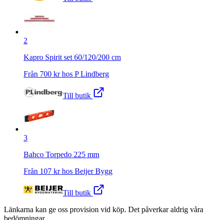
2
Kapro Spirit set 60/120/200 cm
Från
700
kr hos
P Lindberg
Till butik
3
Bahco Torpedo 225 mm
Från
107
kr hos
Beijer Bygg
Till butik
Länkarna kan ge oss provision vid köp. Det påverkar aldrig våra
bedömningar.