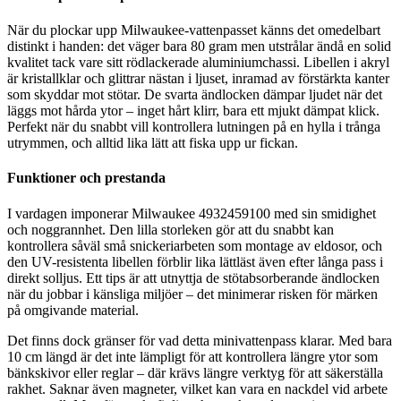
När du plockar upp Milwaukee-vattenpasset känns det omedelbart
distinkt i handen: det väger bara 80 gram men utstrålar ändå en solid
kvalitet tack vare sitt rödlackerade aluminiumchassi. Libellen i akryl
är kristallklar och glittrar nästan i ljuset, inramad av förstärkta kanter
som skyddar mot stötar. De svarta ändlocken dämpar ljudet när det
läggs mot hårda ytor – inget hårt klirr, bara ett mjukt dämpat klick.
Perfekt när du snabbt vill kontrollera lutningen på en hylla i trånga
utrymmen, och alltid lika lätt att fiska upp ur fickan.
Funktioner och prestanda
I vardagen imponerar Milwaukee 4932459100 med sin smidighet
och noggrannhet. Den lilla storleken gör att du snabbt kan
kontrollera såväl små snickeriarbeten som montage av eldosor, och
den UV-resistenta libellen förblir lika lättläst även efter långa pass i
direkt solljus. Ett tips är att utnyttja de stötabsorberande ändlocken
när du jobbar i känsliga miljöer – det minimerar risken för märken
på omgivande material.
Det finns dock gränser för vad detta minivattenpass klarar. Med bara
10 cm längd är det inte lämpligt för att kontrollera längre ytor som
bänkskivor eller reglar – där krävs längre verktyg för att säkerställa
rakhet. Saknar även magneter, vilket kan vara en nackdel vid arbete