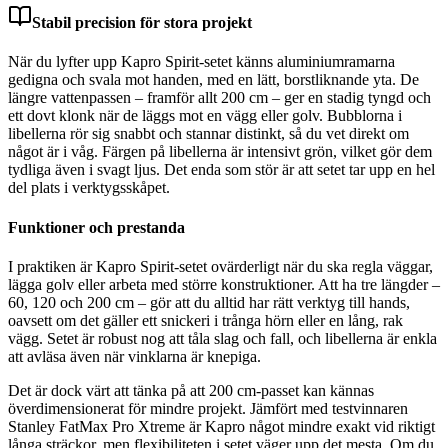
Stabil precision för stora projekt
När du lyfter upp Kapro Spirit-setet känns aluminiumramarna
gedigna och svala mot handen, med en lätt, borstliknande yta. De
längre vattenpassen – framför allt 200 cm – ger en stadig tyngd och
ett dovt klonk när de läggs mot en vägg eller golv. Bubblorna i
libellerna rör sig snabbt och stannar distinkt, så du vet direkt om
något är i våg. Färgen på libellerna är intensivt grön, vilket gör dem
tydliga även i svagt ljus. Det enda som stör är att setet tar upp en hel
del plats i verktygsskåpet.
Funktioner och prestanda
I praktiken är Kapro Spirit-setet ovärderligt när du ska regla väggar,
lägga golv eller arbeta med större konstruktioner. Att ha tre längder –
60, 120 och 200 cm – gör att du alltid har rätt verktyg till hands,
oavsett om det gäller ett snickeri i trånga hörn eller en lång, rak
vägg. Setet är robust nog att tåla slag och fall, och libellerna är enkla
att avläsa även när vinklarna är knepiga.
Det är dock värt att tänka på att 200 cm-passet kan kännas
överdimensionerat för mindre projekt. Jämfört med testvinnaren
Stanley FatMax Pro Xtreme är Kapro något mindre exakt vid riktigt
långa sträckor, men flexibiliteten i setet väger upp det mesta. Om du