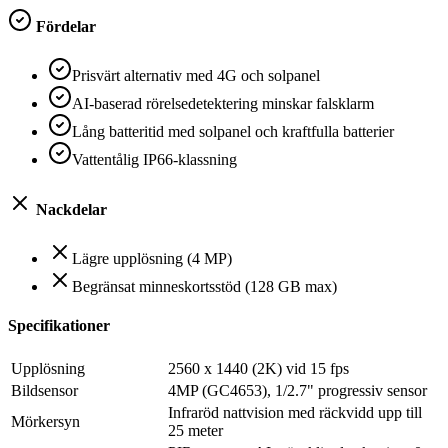
Fördelar
Prisvärt alternativ med 4G och solpanel
AI-baserad rörelsedetektering minskar falsklarm
Lång batteritid med solpanel och kraftfulla batterier
Vattentålig IP66-klassning
Nackdelar
Lägre upplösning (4 MP)
Begränsat minneskortsstöd (128 GB max)
Specifikationer
Upplösning
2560 x 1440 (2K) vid 15 fps
Bildsensor
4MP (GC4653), 1/2.7" progressiv sensor
Infraröd nattvision med räckvidd upp till
Mörkersyn
25 meter