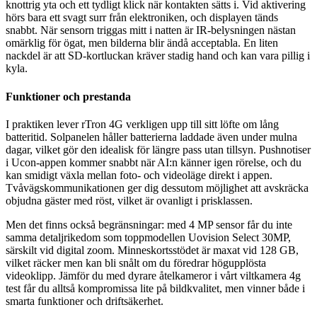
knottrig yta och ett tydligt klick när kontakten sätts i. Vid aktivering
hörs bara ett svagt surr från elektroniken, och displayen tänds
snabbt. När sensorn triggas mitt i natten är IR-belysningen nästan
omärklig för ögat, men bilderna blir ändå acceptabla. En liten
nackdel är att SD-kortluckan kräver stadig hand och kan vara pillig i
kyla.
Funktioner och prestanda
I praktiken lever rTron 4G verkligen upp till sitt löfte om lång
batteritid. Solpanelen håller batterierna laddade även under mulna
dagar, vilket gör den idealisk för längre pass utan tillsyn. Pushnotiser
i Ucon-appen kommer snabbt när AI:n känner igen rörelse, och du
kan smidigt växla mellan foto- och videoläge direkt i appen.
Tvåvägskommunikationen ger dig dessutom möjlighet att avskräcka
objudna gäster med röst, vilket är ovanligt i prisklassen.
Men det finns också begränsningar: med 4 MP sensor får du inte
samma detaljrikedom som toppmodellen Uovision Select 30MP,
särskilt vid digital zoom. Minneskortsstödet är maxat vid 128 GB,
vilket räcker men kan bli snålt om du föredrar högupplösta
videoklipp. Jämför du med dyrare åtelkameror i vårt viltkamera 4g
test får du alltså kompromissa lite på bildkvalitet, men vinner både i
smarta funktioner och driftsäkerhet.