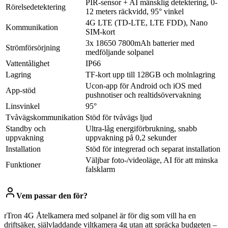
PIR-sensor + AI mänsklig detektering, 0-
Rörelsedetektering
12 meters räckvidd, 95° vinkel
4G LTE (TD-LTE, LTE FDD), Nano
Kommunikation
SIM-kort
3x 18650 7800mAh batterier med
Strömförsörjning
medföljande solpanel
Vattentålighet
IP66
Lagring
TF-kort upp till 128GB och molnlagring
Ucon-app för Android och iOS med
App-stöd
pushnotiser och realtidsövervakning
Linsvinkel
95°
Tvåvägskommunikation
Stöd för tvåvägs ljud
Standby och
Ultra-låg energiförbrukning, snabb
uppvakning
uppvakning på 0,2 sekunder
Installation
Stöd för integrerad och separat installation
Väljbar foto-/videoläge, AI för att minska
Funktioner
falsklarm
Vem passar den för?
rTron 4G Åtelkamera med solpanel är för dig som vill ha en
driftsäker, självladdande viltkamera 4g utan att spräcka budgeten –