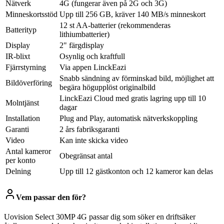
Nätverk
4G (fungerar även på 2G och 3G)
Minneskortsstöd
Upp till 256 GB, kräver 140 MB/s minneskort
12 st AA-batterier (rekommenderas
Batterityp
lithiumbatterier)
Display
2" färgdisplay
IR-blixt
Osynlig och kraftfull
Fjärrstyrning
Via appen LinckEazi
Snabb sändning av förminskad bild, möjlighet att
Bildöverföring
begära högupplöst originalbild
LinckEazi Cloud med gratis lagring upp till 10
Molntjänst
dagar
Installation
Plug and Play, automatisk nätverkskoppling
Garanti
2 års fabriksgaranti
Video
Kan inte skicka video
Antal kameror
Obegränsat antal
per konto
Delning
Upp till 12 gästkonton och 12 kameror kan delas
Vem passar den för?
Uovision Select 30MP 4G passar dig som söker en driftsäker