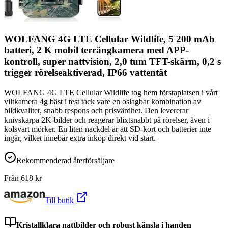
WOLFANG 4G LTE Cellular Wildlife, 5 200 mAh
batteri, 2 K mobil terrängkamera med APP-
kontroll, super nattvision, 2,0 tum TFT-skärm, 0,2 s
trigger rörelseaktiverad, IP66 vattentät
WOLFANG 4G LTE Cellular Wildlife tog hem förstaplatsen i vårt
viltkamera 4g bäst i test tack vare en oslagbar kombination av
bildkvalitet, snabb respons och prisvärdhet. Den levererar
knivskarpa 2K-bilder och reagerar blixtsnabbt på rörelser, även i
kolsvart mörker. En liten nackdel är att SD-kort och batterier inte
ingår, vilket innebär extra inköp direkt vid start.
Rekommenderad återförsäljare
Från
618
kr
Till butik
Kristallklara nattbilder och robust känsla i handen