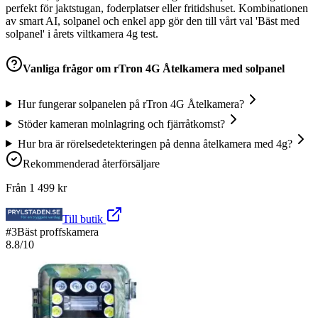
perfekt för jaktstugan, foderplatser eller fritidshuset. Kombinationen
av smart AI, solpanel och enkel app gör den till vårt val 'Bäst med
solpanel' i årets viltkamera 4g test.
Vanliga frågor om
rTron 4G Åtelkamera med solpanel
Hur fungerar solpanelen på rTron 4G Åtelkamera?
Stöder kameran molnlagring och fjärråtkomst?
Hur bra är rörelsedetekteringen på denna åtelkamera med 4g?
Rekommenderad återförsäljare
Från
1 499
kr
Till butik
#
3
Bäst proffskamera
8.8
/10