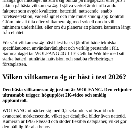
Många gör misstaget att stirra sig blinda på megapixlar eller pris i
jakten på bästa viltkamera 4g. I själva verket är det ofta andra
faktorer som avgör kvaliteten: batteritid, nattseende, snabb
rörelsedetektion, vädertålighet och inte minst smidig app-kontroll.
Glöm inte att titta efter viltkamera 4g med solcell om du vill
minimera underhållet, eller om du planerar att placera kameran långt
från elnätet.
För vårt viltkamera 4g bäst i test har vi jämfört både tekniska
specifikationer, användarvänlighet och verklig prestanda i fält.
Sammantaget tar WOLFANG 4G LTE Cellular Wildlife med sitt
starka batteri, utmärkta nattvision och snabba rörelsetrigger
förstaplatsen.
Vilken viltkamera 4g är bäst i test 2026?
Den bästa viltkameran 4g just nu är WOLFANG. Den erbjuder
ultrasnabb trigger, högupplöst 2K-video och smidig
appkontroll.
WOLFANG utmärker sig med 0,2 sekunders utlösartid och
avancerad mörkerseende, vilket ger detaljrika bilder även nattetid.
Kameran är IP66-klassad och stöder flexibla dataplaner, vilket gör
den pålitlig för alla behov.