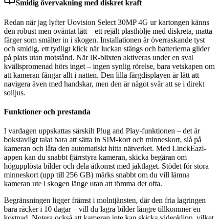
Smidig övervakning med diskret kraft
Redan när jag lyfter Uovision Select 30MP 4G ur kartongen känns
den robust men oväntat lätt – ett rejält plasthölje med diskreta, matta
färger som smälter in i skogen. Installationen är överraskande tyst
och smidig, ett tydligt klick när luckan stängs och batterierna glider
på plats utan motstånd. När IR-blixten aktiveras under en sval
kvällspromenad hörs inget – ingen synlig rörelse, bara vetskapen om
att kameran fångar allt i natten. Den lilla färgdisplayen är lätt att
navigera även med handskar, men den är något svår att se i direkt
solljus.
Funktioner och prestanda
I vardagen uppskattas särskilt Plug and Play-funktionen – det är
bokstavligt talat bara att sätta in SIM-kort och minneskort, slå på
kameran och låta den automatiskt hitta nätverket. Med LinckEazi-
appen kan du snabbt fjärrstyra kameran, skicka begäran om
högupplösta bilder och dela åtkomst med jaktlaget. Stödet för stora
minneskort (upp till 256 GB) märks snabbt om du vill lämna
kameran ute i skogen länge utan att tömma det ofta.
Begränsningen ligger främst i molntjänsten, där den fria lagringen
bara räcker i 10 dagar – vill du lagra bilder längre tillkommer en
kostnad. Notera också att kameran inte kan skicka videoklipp, vilket