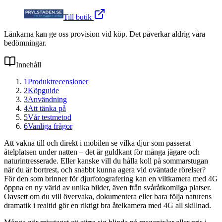
Till butik
Länkarna kan ge oss provision vid köp. Det påverkar aldrig våra
bedömningar.
Innehåll
1
Produktrecensioner
2
Köpguide
3
Användning
4
Att tänka på
5
Vår testmetod
6
Vanliga frågor
Att vakna till och direkt i mobilen se vilka djur som passerat
åtelplatsen under natten – det är guldkant för många jägare och
naturintresserade. Eller kanske vill du hålla koll på sommarstugan
när du är bortrest, och snabbt kunna agera vid oväntade rörelser?
För den som brinner för djurfotografering kan en viltkamera med 4G
öppna en ny värld av unika bilder, även från svåråtkomliga platser.
Oavsett om du vill övervaka, dokumentera eller bara följa naturens
dramatik i realtid gör en riktigt bra åtelkamera med 4G all skillnad.