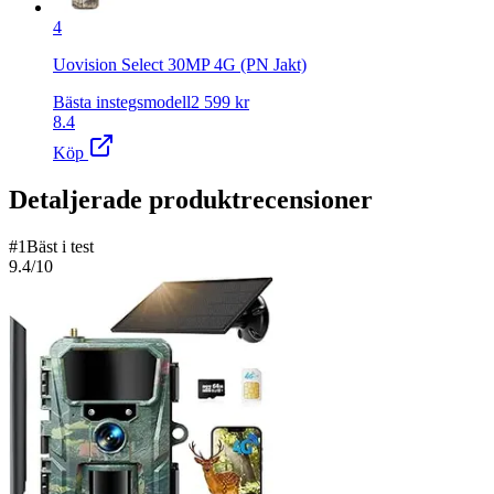
4
Uovision Select 30MP 4G (PN Jakt)
Bästa instegsmodell
2 599
kr
8.4
Köp
Detaljerade produktrecensioner
#
1
Bäst i test
9.4
/10