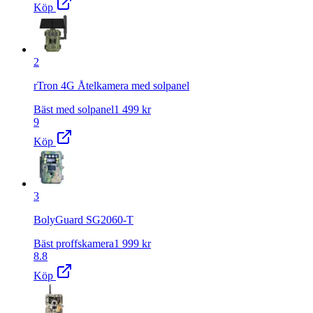
Köp
2
rTron 4G Åtelkamera med solpanel
Bäst med solpanel
1 499
kr
9
Köp
3
BolyGuard SG2060-T
Bäst proffskamera
1 999
kr
8.8
Köp