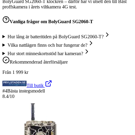
BolyGuard SG2060-T klockren – därför har vi utsett den till Bäst
proffskamera i årets viltkamera 4G test.
Vanliga frågor om
BolyGuard SG2060-T
Hur lång är batteritiden på BolyGuard SG2060-T?
Vilka nattlägen finns och hur fungerar de?
Hur stort minneskortsstöd har kameran?
Rekommenderad återförsäljare
Från
1 999
kr
Till butik
#
4
Bästa instegsmodell
8.4
/10