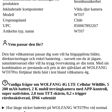
Inomhussäkerhet
produkten
Inkluderade komponenter
Vilda djur kamera
Modell
WT07
Ursprungsland
Chile
UPC
850067892267
Artikelns typ, namn
WT07
Vem passar den för?
Den här viltkameran passar dig som vill ha högupplösta bilder,
direktaviseringar och enkel hantering – oavsett om du är jägare,
naturintresserad eller vill ha trygg övervakning av din tomt. Med sin
kombination av prestanda och pris är det självklart att WOLFANG
WT07Pro förtjänar titeln bäst i test bland viltkamera 4g.
Vanliga frågor om
WOLFANG 4G LTE Cellular Wildlife, 5
200 mAh batteri, 2 K mobil terrängkamera med APP-kontroll,
super nattvision, 2,0 tum TFT-skärm, 0,2 s trigger
rörelseaktiverad, IP66 vattentät
Hur länge räcker batteriet på WOLFANG WT07Pro vid normal