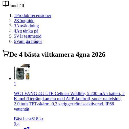
Innehåll
1
Produktrecensioner
2
Köpguide
3
Användning
4
Att tänka på
5
Vår testmetod
6
Vanliga frågor
De
4
bästa
viltkamera 4g
na 2026
1
WOLFANG 4G LTE Cellular Wildlife, 5 200 mAh batteri, 2
K mobil terrängkamera med APP-kontroll, super nattvision,
2,0 tum TFT-skärm, 0,2 s trigger rörelseaktiverad, IP66
vattentät
Bäst i test
618
kr
9.4