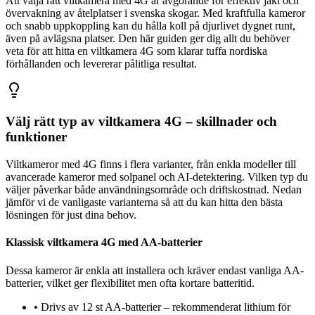
Att välja rätt viltkamera med 4G är avgörande för effektiv jakt och
övervakning av åtelplatser i svenska skogar. Med kraftfulla kameror
och snabb uppkoppling kan du hålla koll på djurlivet dygnet runt,
även på avlägsna platser. Den här guiden ger dig allt du behöver
veta för att hitta en viltkamera 4G som klarar tuffa nordiska
förhållanden och levererar pålitliga resultat.
Välj rätt typ av viltkamera 4G – skillnader och
funktioner
Viltkameror med 4G finns i flera varianter, från enkla modeller till
avancerade kameror med solpanel och AI-detektering. Vilken typ du
väljer påverkar både användningsområde och driftskostnad. Nedan
jämför vi de vanligaste varianterna så att du kan hitta den bästa
lösningen för just dina behov.
Klassisk viltkamera 4G med AA-batterier
Dessa kameror är enkla att installera och kräver endast vanliga AA-
batterier, vilket ger flexibilitet men ofta kortare batteritid.
•
Drivs av 12 st AA-batterier – rekommenderat lithium för