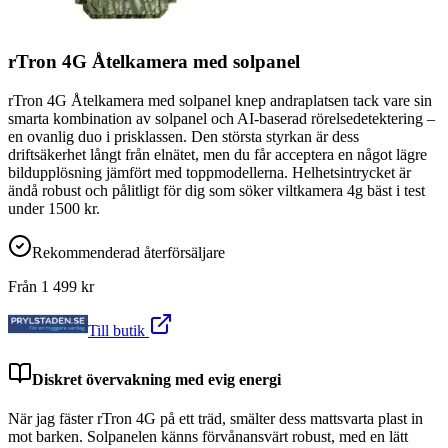
rTron 4G Åtelkamera med solpanel
rTron 4G Åtelkamera med solpanel knep andraplatsen tack vare sin
smarta kombination av solpanel och AI-baserad rörelsedetektering –
en ovanlig duo i prisklassen. Den största styrkan är dess
driftsäkerhet långt från elnätet, men du får acceptera en något lägre
bildupplösning jämfört med toppmodellerna. Helhetsintrycket är
ändå robust och pålitligt för dig som söker viltkamera 4g bäst i test
under 1500 kr.
Rekommenderad återförsäljare
Från
1 499
kr
Till butik
Diskret övervakning med evig energi
När jag fäster rTron 4G på ett träd, smälter dess mattsvarta plast in
mot barken. Solpanelen känns förvånansvärt robust, med en lätt