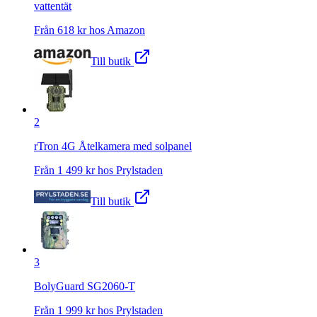
vattentät
Från
618
kr hos
Amazon
Till butik
2
rTron 4G Åtelkamera med solpanel
Från
1 499
kr hos
Prylstaden
Till butik
3
BolyGuard SG2060-T
Från
1 999
kr hos
Prylstaden