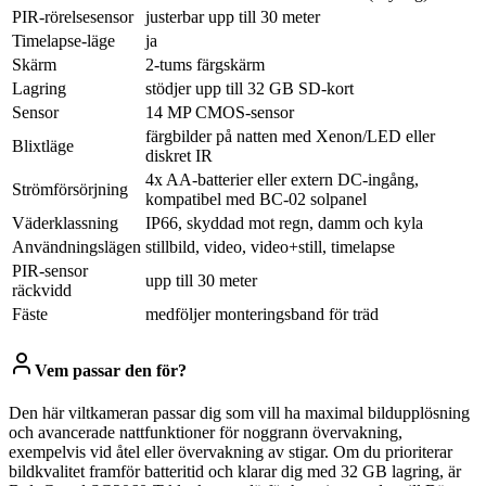
PIR-rörelsesensor
justerbar upp till 30 meter
Timelapse-läge
ja
Skärm
2-tums färgskärm
Lagring
stödjer upp till 32 GB SD-kort
Sensor
14 MP CMOS-sensor
färgbilder på natten med Xenon/LED eller
Blixtläge
diskret IR
4x AA-batterier eller extern DC-ingång,
Strömförsörjning
kompatibel med BC-02 solpanel
Väderklassning
IP66, skyddad mot regn, damm och kyla
Användningslägen
stillbild, video, video+still, timelapse
PIR-sensor
upp till 30 meter
räckvidd
Fäste
medföljer monteringsband för träd
Vem passar den för?
Den här viltkameran passar dig som vill ha maximal bildupplösning
och avancerade nattfunktioner för noggrann övervakning,
exempelvis vid åtel eller övervakning av stigar. Om du prioriterar
bildkvalitet framför batteritid och klarar dig med 32 GB lagring, är