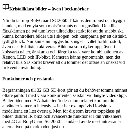
Kristallklara bilder – även i beckmörker
När du tar upp BolyGuard SG2060-T känns den robust och trygg i
handen, med en yta som motstår smuts och regnstänk. Den lilla
färgskärmen på två tum lyser tillräckligt starkt för att du snabbt ska
kunna kontrollera bilder ute i skogen, och knapparna ger ett distinkt,
tydligt klick. När kameran triggas hörs inget – viltet förblir ostört,
även när IR-blixten aktiveras. Bilderna som dyker upp, även i
kolsvarta nätter, är skarpa och färgrika tack vare kombinationen av
Xenon, LED och IR-blixt. Kameran känns genomtänkt, men det
relativt lilla SD-kortet kräver att du tömmer det oftare än önskat vid
frekvent användning.
Funktioner och prestanda
Begränsningen till 32 GB SD-kort gör att du behöver tömma minnet
oftare jämfört med vissa konkurrenter, särskilt vid längre videoklipp.
Batteritiden med AA-batterier är dessutom relativt kort om du
använder kameran intensivt – här har exempelvis Uovision-
modellerna ett litet övertag. Men för dig som kräver toppklass på
bilder, diskret IR-blixt och avancerade funktioner i din viltkamera
med 4G är BolyGuard SG2060-T ändå ett av de mest intressanta
alternativen på marknaden just nu.