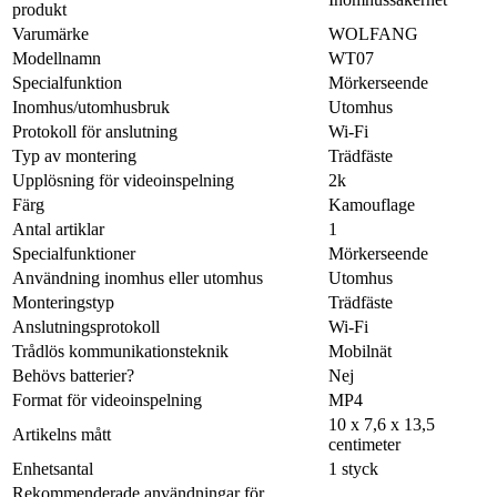
produkt
Varumärke
WOLFANG
Modellnamn
WT07
Specialfunktion
Mörkerseende
Inomhus/utomhusbruk
Utomhus
Protokoll för anslutning
Wi-Fi
Typ av montering
Trädfäste
Upplösning för videoinspelning
2k
Färg
Kamouflage
Antal artiklar
1
Specialfunktioner
Mörkerseende
Användning inomhus eller utomhus
Utomhus
Monteringstyp
Trädfäste
Anslutningsprotokoll
Wi-Fi
Trådlös kommunikationsteknik
Mobilnät
Behövs batterier?
Nej
Format för videoinspelning
MP4
10 x 7,6 x 13,5
Artikelns mått
centimeter
Enhetsantal
1 styck
Rekommenderade användningar för