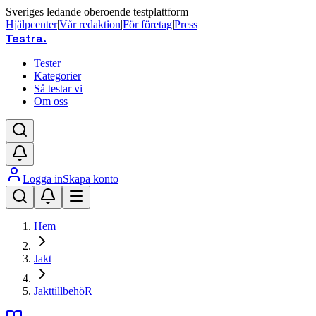
Sveriges ledande oberoende testplattform
Hjälpcenter
|
Vår redaktion
|
För företag
|
Press
Testra
.
Tester
Kategorier
Så testar vi
Om oss
Logga in
Skapa konto
Hem
Jakt
JakttillbehöR