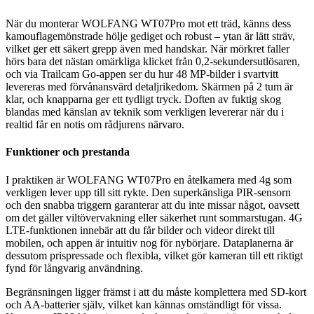
När du monterar WOLFANG WT07Pro mot ett träd, känns dess
kamouflagemönstrade hölje gediget och robust – ytan är lätt sträv,
vilket ger ett säkert grepp även med handskar. När mörkret faller
hörs bara det nästan omärkliga klicket från 0,2-sekundersutlösaren,
och via Trailcam Go-appen ser du hur 48 MP-bilder i svartvitt
levereras med förvånansvärd detaljrikedom. Skärmen på 2 tum är
klar, och knapparna ger ett tydligt tryck. Doften av fuktig skog
blandas med känslan av teknik som verkligen levererar när du i
realtid får en notis om rådjurens närvaro.
Funktioner och prestanda
I praktiken är WOLFANG WT07Pro en åtelkamera med 4g som
verkligen lever upp till sitt rykte. Den superkänsliga PIR-sensorn
och den snabba triggern garanterar att du inte missar något, oavsett
om det gäller viltövervakning eller säkerhet runt sommarstugan. 4G
LTE-funktionen innebär att du får bilder och videor direkt till
mobilen, och appen är intuitiv nog för nybörjare. Dataplanerna är
dessutom prispressade och flexibla, vilket gör kameran till ett riktigt
fynd för långvarig användning.
Begränsningen ligger främst i att du måste komplettera med SD-kort
och AA-batterier själv, vilket kan kännas omständligt för vissa.