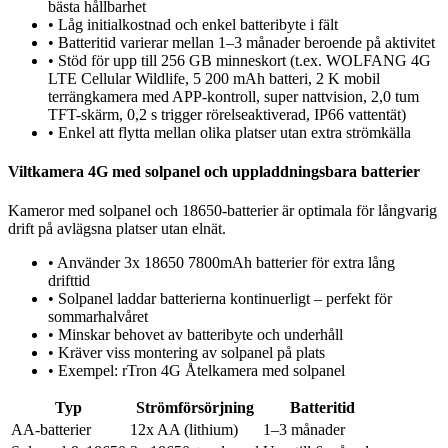
bästa hållbarhet
•
Låg initialkostnad och enkel batteribyte i fält
•
Batteritid varierar mellan 1–3 månader beroende på aktivitet
•
Stöd för upp till 256 GB minneskort (t.ex. WOLFANG 4G
LTE Cellular Wildlife, 5 200 mAh batteri, 2 K mobil
terrängkamera med APP-kontroll, super nattvision, 2,0 tum
TFT-skärm, 0,2 s trigger rörelseaktiverad, IP66 vattentät)
•
Enkel att flytta mellan olika platser utan extra strömkälla
Viltkamera 4G med solpanel och uppladdningsbara batterier
Kameror med solpanel och 18650-batterier är optimala för långvarig
drift på avlägsna platser utan elnät.
•
Använder 3x 18650 7800mAh batterier för extra lång
drifttid
•
Solpanel laddar batterierna kontinuerligt – perfekt för
sommarhalvåret
•
Minskar behovet av batteribyte och underhåll
•
Kräver viss montering av solpanel på plats
•
Exempel: rTron 4G Åtelkamera med solpanel
Typ
Strömförsörjning
Batteritid
AA-batterier
12x AA (lithium)
1–3 månader