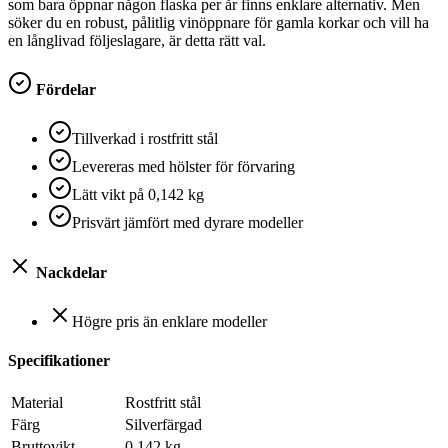
som bara öppnar någon flaska per år finns enklare alternativ. Men
söker du en robust, pålitlig vinöppnare för gamla korkar och vill ha
en långlivad följeslagare, är detta rätt val.
Fördelar
Tillverkad i rostfritt stål
Levereras med hölster för förvaring
Lätt vikt på 0,142 kg
Prisvärt jämfört med dyrare modeller
Nackdelar
Högre pris än enklare modeller
Specifikationer
Material
Rostfritt stål
Färg
Silverfärgad
Bruttovikt
0,142 kg