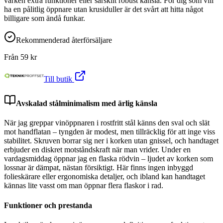
varken extra funktioner eller särskilt robust känsla. För dig som vill
ha en pålitlig öppnare utan krusiduller är det svårt att hitta något
billigare som ändå funkar.
Rekommenderad återförsäljare
Från
59
kr
Till butik
Avskalad stålminimalism med ärlig känsla
När jag greppar vinöppnaren i rostfritt stål känns den sval och slät
mot handflatan – tyngden är modest, men tillräcklig för att inge viss
stabilitet. Skruven borrar sig ner i korken utan gnissel, och handtaget
erbjuder en diskret motståndskraft när man vrider. Under en
vardagsmiddag öppnar jag en flaska rödvin – ljudet av korken som
lossnar är dämpat, nästan försiktigt. Här finns ingen inbyggd
folieskärare eller ergonomiska detaljer, och ibland kan handtaget
kännas lite vasst om man öppnar flera flaskor i rad.
Funktioner och prestanda