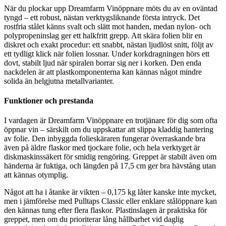
När du plockar upp Dreamfarm Vinöppnare möts du av en oväntad
tyngd – ett robust, nästan verktygsliknande första intryck. Det
rostfria stålet känns svalt och slätt mot handen, medan nylon- och
polypropeninslag ger ett halkfritt grepp. Att skära folien blir en
diskret och exakt procedur: ett snabbt, nästan ljudlöst snitt, följt av
ett tydligt klick när folien lossnar. Under korkdragningen hörs ett
dovt, stabilt ljud när spiralen borrar sig ner i korken. Den enda
nackdelen är att plastkomponenterna kan kännas något mindre
solida än helgjutna metallvarianter.
Funktioner och prestanda
I vardagen är Dreamfarm Vinöppnare en trotjänare för dig som ofta
öppnar vin – särskilt om du uppskattar att slippa kladdig hantering
av folie. Den inbyggda folieskäraren fungerar överraskande bra
även på äldre flaskor med tjockare folie, och hela verktyget är
diskmaskinssäkert för smidig rengöring. Greppet är stabilt även om
händerna är fuktiga, och längden på 17,5 cm ger bra hävstång utan
att kännas otymplig.
Något att ha i åtanke är vikten – 0,175 kg låter kanske inte mycket,
men i jämförelse med Pulltaps Classic eller enklare stålöppnare kan
den kännas tung efter flera flaskor. Plastinslagen är praktiska för
greppet, men om du prioriterar lång hållbarhet vid daglig