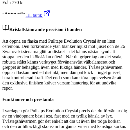
Från
770
kr
Till butik
Kristallskimrande precision i handen
Att öppna en flaska med Pulltaps Evolution Crystal är en liten
ceremoni. Den förkromade ytan blänker mjukt mot ljuset och de 26
Swarovski-stenarna glittrar diskret – det känns nästan synd att
stoppa ner den i kökslådan efteråt. När du griper tag om det svala,
robusta stålet känns verktyget förvånansvärt välbalanserat och
greppet är behagligt, även med fuktiga händer. Tvåstegshävarmen
öppnar flaskan med ett distinkt, men dämpat klick – inget gnissel,
bara kontrollerad kraft. Det enda som kan störa upplevelsen är att
den exklusiva finishen kräver varsam hantering för att undvika
repor.
Funktioner och prestanda
I vardagen gör Pulltaps Evolution Crystal precis det du förväntar dig
av en vinöppnare bäst i test, fast med en tydlig känsla av lyx.
Tvåstegshävarmen gör det enkelt att dra ut även lite tröga korkar,
och den är tillräckligt skonsam för gamla viner med känsliga korkar.