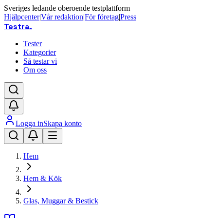
Sveriges ledande oberoende testplattform
Hjälpcenter
|
Vår redaktion
|
För företag
|
Press
Testra
.
Tester
Kategorier
Så testar vi
Om oss
Logga in
Skapa konto
Hem
Hem & Kök
Glas, Muggar & Bestick