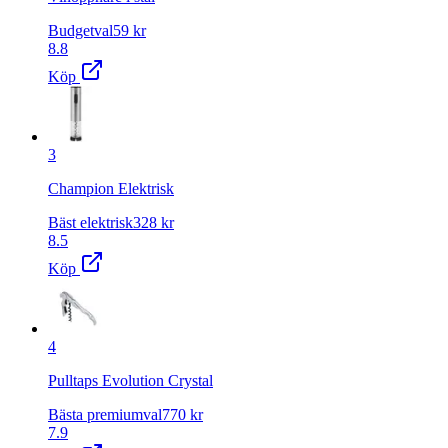
Budgetval
59
kr
8.8
Köp
3
Champion Elektrisk
Bäst elektrisk
328
kr
8.5
Köp
4
Pulltaps Evolution Crystal
Bästa premiumval
770
kr
7.9