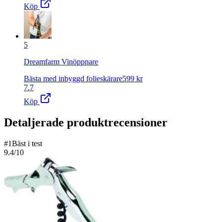
Köp
5
Dreamfarm Vinöppnare
Bästa med inbyggd folieskärare
599
kr
7.7
Köp
Detaljerade produktrecensioner
#
1
Bäst i test
9.4
/10