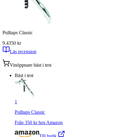
Pulltaps Classic
9.4
350
kr
Läs recension
Vinöppnare
bäst i test
Bäst i test
1
Pulltaps Classic
Från
350
kr hos
Amazon
Till butik