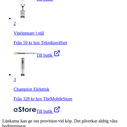
2
Vinöppnare i stål
Från
59
kr hos
Teknikproffset
Till butik
3
Champion Elektrisk
Från
328
kr hos
TheMobileStore
Till butik
Länkarna kan ge oss provision vid köp. Det påverkar aldrig våra
bedömningar.