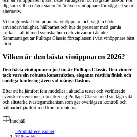
och att vinöppnaren klarar både vardagsvin och lagrade flaskor. För
dig som vill ha något stationärt är även vinöppnare för vägg ett smart
alternativ.
Vi har granskat fem populära vinöppnare och vägt in både
användarvänlighet, hållbarhet och hur de presterar med gamla
korkar – alltid med svenska hem och vinvanor i åtanke.
Sammantaget tar Pulltaps Classic förstaplatsen i vårt vinöppnare bäst
i test.
Vilken är den bästa vinöppnaren 2026?
Den bästa vinöppnaren just nu är Pulltaps Classic. Den vinner
tack vare sin robusta konstruktion, eleganta rostfria finish och
smidiga hantering även vid många flaskor.
Efter att ha jämfört fem modeller i aktuella tester och verifierade
svenska recensioner, utmärker sig Pulltaps Classic med sin låga vikt
och slitstarka tvåstegsmekanism som ger överlägsen kontroll och
hållbarhet jämfört med konkurrenterna.
Innehåll
1
Produktrecensioner
2
Köpguide