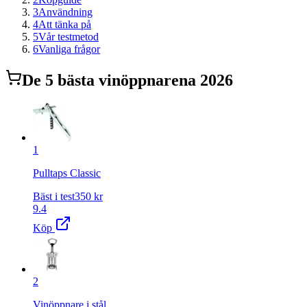
3
Användning
4
Att tänka på
5
Vår testmetod
6
Vanliga frågor
De
5
bästa
vinöppnare
na 2026
1
Pulltaps Classic
Bäst i test
350
kr
9.4
Köp
2
Vinöppnare i stål