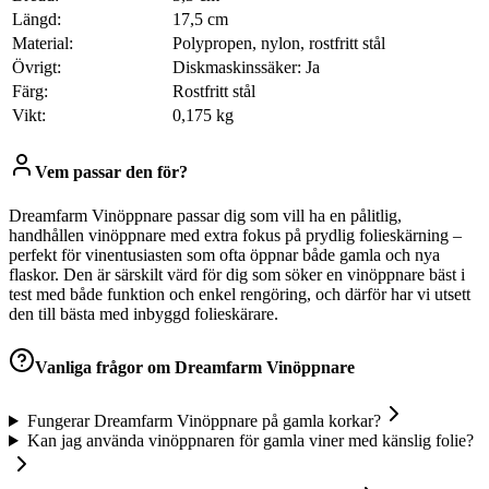
Längd:
17,5 cm
Material:
Polypropen, nylon, rostfritt stål
Övrigt:
Diskmaskinssäker: Ja
Färg:
Rostfritt stål
Vikt:
0,175 kg
Vem passar den för?
Dreamfarm Vinöppnare passar dig som vill ha en pålitlig,
handhållen vinöppnare med extra fokus på prydlig folieskärning –
perfekt för vinentusiasten som ofta öppnar både gamla och nya
flaskor. Den är särskilt värd för dig som söker en vinöppnare bäst i
test med både funktion och enkel rengöring, och därför har vi utsett
den till bästa med inbyggd folieskärare.
Vanliga frågor om
Dreamfarm Vinöppnare
Fungerar Dreamfarm Vinöppnare på gamla korkar?
Kan jag använda vinöppnaren för gamla viner med känslig folie?