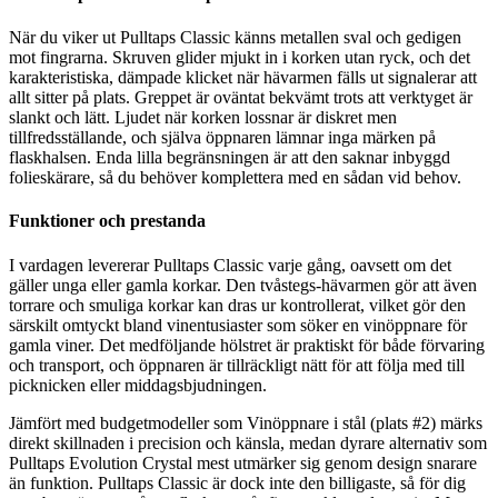
När du viker ut Pulltaps Classic känns metallen sval och gedigen
mot fingrarna. Skruven glider mjukt in i korken utan ryck, och det
karakteristiska, dämpade klicket när hävarmen fälls ut signalerar att
allt sitter på plats. Greppet är oväntat bekvämt trots att verktyget är
slankt och lätt. Ljudet när korken lossnar är diskret men
tillfredsställande, och själva öppnaren lämnar inga märken på
flaskhalsen. Enda lilla begränsningen är att den saknar inbyggd
folieskärare, så du behöver komplettera med en sådan vid behov.
Funktioner och prestanda
I vardagen levererar Pulltaps Classic varje gång, oavsett om det
gäller unga eller gamla korkar. Den tvåstegs-hävarmen gör att även
torrare och smuliga korkar kan dras ur kontrollerat, vilket gör den
särskilt omtyckt bland vinentusiaster som söker en vinöppnare för
gamla viner. Det medföljande hölstret är praktiskt för både förvaring
och transport, och öppnaren är tillräckligt nätt för att följa med till
picknicken eller middagsbjudningen.
Jämfört med budgetmodeller som Vinöppnare i stål (plats #2) märks
direkt skillnaden i precision och känsla, medan dyrare alternativ som
Pulltaps Evolution Crystal mest utmärker sig genom design snarare
än funktion. Pulltaps Classic är dock inte den billigaste, så för dig