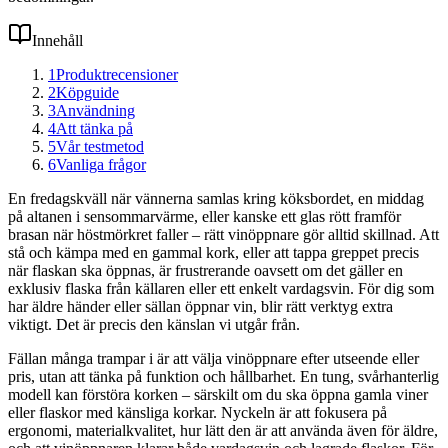
Innehåll
1
Produktrecensioner
2
Köpguide
3
Användning
4
Att tänka på
5
Vår testmetod
6
Vanliga frågor
En fredagskväll när vännerna samlas kring köksbordet, en middag
på altanen i sensommarvärme, eller kanske ett glas rött framför
brasan när höstmörkret faller – rätt vinöppnare gör alltid skillnad. Att
stå och kämpa med en gammal kork, eller att tappa greppet precis
när flaskan ska öppnas, är frustrerande oavsett om det gäller en
exklusiv flaska från källaren eller ett enkelt vardagsvin. För dig som
har äldre händer eller sällan öppnar vin, blir rätt verktyg extra
viktigt. Det är precis den känslan vi utgår från.
Fällan många trampar i är att välja vinöppnare efter utseende eller
pris, utan att tänka på funktion och hållbarhet. En tung, svårhanterlig
modell kan förstöra korken – särskilt om du ska öppna gamla viner
eller flaskor med känsliga korkar. Nyckeln är att fokusera på
ergonomi, materialkvalitet, hur lätt den är att använda även för äldre,