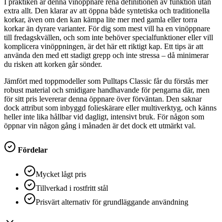
I praktiken är denna vinöppnare rena definitionen av funktion utan
extra allt. Den klarar av att öppna både syntetiska och traditionella
korkar, även om den kan kämpa lite mer med gamla eller torra
korkar än dyrare varianter. För dig som mest vill ha en vinöppnare
till fredagskvällen, och som inte behöver specialfunktioner eller vill
komplicera vinöppningen, är det här ett riktigt kap. Ett tips är att
använda den med ett stadigt grepp och inte stressa – då minimerar
du risken att korken går sönder.
Jämfört med toppmodeller som Pulltaps Classic får du förstås mer
robust material och smidigare handhavande för pengarna där, men
för sitt pris levererar denna öppnare över förväntan. Den saknar
dock attribut som inbyggd folieskärare eller multiverktyg, och känns
heller inte lika hållbar vid dagligt, intensivt bruk. För någon som
öppnar vin någon gång i månaden är det dock ett utmärkt val.
Fördelar
Mycket lågt pris
Tillverkad i rostfritt stål
Prisvärt alternativ för grundläggande användning