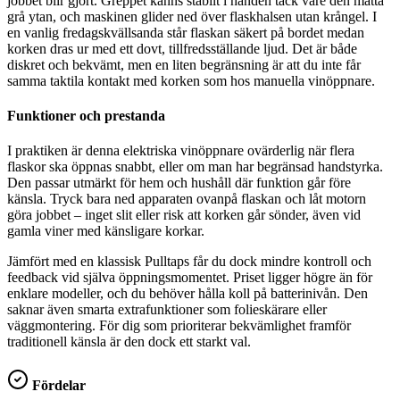
jobbet blir gjort. Greppet känns stabilt i handen tack vare den matta
grå ytan, och maskinen glider ned över flaskhalsen utan krångel. I
en vanlig fredagskvällsanda står flaskan säkert på bordet medan
korken dras ur med ett dovt, tillfredsställande ljud. Det är både
diskret och bekvämt, men en liten begränsning är att du inte får
samma taktila kontakt med korken som hos manuella vinöppnare.
Funktioner och prestanda
I praktiken är denna elektriska vinöppnare ovärderlig när flera
flaskor ska öppnas snabbt, eller om man har begränsad handstyrka.
Den passar utmärkt för hem och hushåll där funktion går före
känsla. Tryck bara ned apparaten ovanpå flaskan och låt motorn
göra jobbet – inget slit eller risk att korken går sönder, även vid
gamla viner med känsligare korkar.
Jämfört med en klassisk Pulltaps får du dock mindre kontroll och
feedback vid själva öppningsmomentet. Priset ligger högre än för
enklare modeller, och du behöver hålla koll på batterinivån. Den
saknar även smarta extrafunktioner som folieskärare eller
väggmontering. För dig som prioriterar bekvämlighet framför
traditionell känsla är den dock ett starkt val.
Fördelar