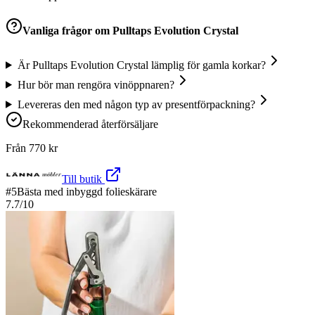
Vanliga frågor om
Pulltaps Evolution Crystal
Är Pulltaps Evolution Crystal lämplig för gamla korkar?
Hur bör man rengöra vinöppnaren?
Levereras den med någon typ av presentförpackning?
Rekommenderad återförsäljare
Från
770
kr
Till butik
#
5
Bästa med inbyggd folieskärare
7.7
/10