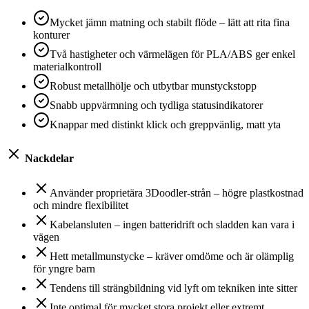
Mycket jämn matning och stabilt flöde – lätt att rita fina
konturer
Två hastigheter och värmelägen för PLA/ABS ger enkel
materialkontroll
Robust metallhölje och utbytbar munstyckstopp
Snabb uppvärmning och tydliga statusindikatorer
Knappar med distinkt klick och greppvänlig, matt yta
Nackdelar
Använder proprietära 3Doodler-strån – högre plastkostnad
och mindre flexibilitet
Kabelansluten – ingen batteridrift och sladden kan vara i
vägen
Hett metallmunstycke – kräver omdöme och är olämplig
för yngre barn
Tendens till strängbildning vid lyft om tekniken inte sitter
Inte optimal för mycket stora projekt eller extremt