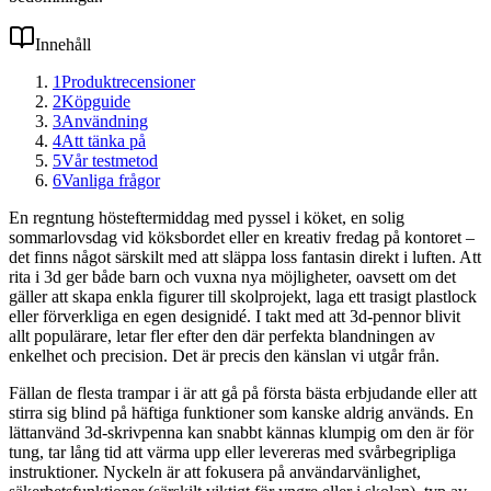
Innehåll
1
Produktrecensioner
2
Köpguide
3
Användning
4
Att tänka på
5
Vår testmetod
6
Vanliga frågor
En regntung hösteftermiddag med pyssel i köket, en solig
sommarlovsdag vid köksbordet eller en kreativ fredag på kontoret –
det finns något särskilt med att släppa loss fantasin direkt i luften. Att
rita i 3d ger både barn och vuxna nya möjligheter, oavsett om det
gäller att skapa enkla figurer till skolprojekt, laga ett trasigt plastlock
eller förverkliga en egen designidé. I takt med att 3d-pennor blivit
allt populärare, letar fler efter den där perfekta blandningen av
enkelhet och precision. Det är precis den känslan vi utgår från.
Fällan de flesta trampar i är att gå på första bästa erbjudande eller att
stirra sig blind på häftiga funktioner som kanske aldrig används. En
lättanvänd 3d-skrivpenna kan snabbt kännas klumpig om den är för
tung, tar lång tid att värma upp eller levereras med svårbegripliga
instruktioner. Nyckeln är att fokusera på användarvänlighet,