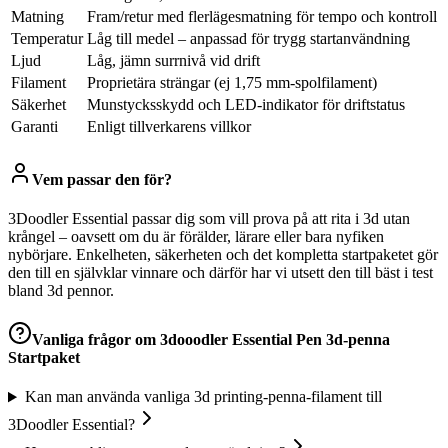
Matning
Fram/retur med flerlägesmatning för tempo och kontroll
Temperatur
Låg till medel – anpassad för trygg startanvändning
Ljud
Låg, jämn surrnivå vid drift
Filament
Proprietära strängar (ej 1,75 mm-spolfilament)
Säkerhet
Munstycksskydd och LED-indikator för driftstatus
Garanti
Enligt tillverkarens villkor
Vem passar den för?
3Doodler Essential passar dig som vill prova på att rita i 3d utan
krångel – oavsett om du är förälder, lärare eller bara nyfiken
nybörjare. Enkelheten, säkerheten och det kompletta startpaketet gör
den till en självklar vinnare och därför har vi utsett den till bäst i test
bland 3d pennor.
Vanliga frågor om
3dooodler Essential Pen 3d-penna
Startpaket
Kan man använda vanliga 3d printing-penna-filament till
3Doodler Essential?