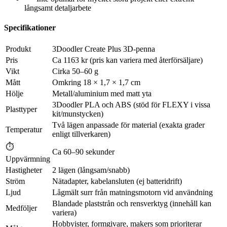
långsamt detaljarbete
Specifikationer
Produkt
3Doodler Create Plus 3D-penna
Pris
Ca 1163 kr (pris kan variera med återförsäljare)
Vikt
Cirka 50–60 g
Mått
Omkring 18 × 1,7 × 1,7 cm
Hölje
Metall/aluminium med matt yta
3Doodler PLA och ABS (stöd för FLEXY i vissa
Plasttyper
kit/munstycken)
Två lägen anpassade för material (exakta grader
Temperatur
enligt tillverkaren)
⏱
Ca 60–90 sekunder
Uppvärmning
Hastigheter
2 lägen (långsam/snabb)
Ström
Nätadapter, kabelansluten (ej batteridrift)
Ljud
Lågmält surr från matningsmotorn vid användning
Blandade plaststrån och rensverktyg (innehåll kan
Medföljer
variera)
Hobbyister, formgivare, makers som prioriterar