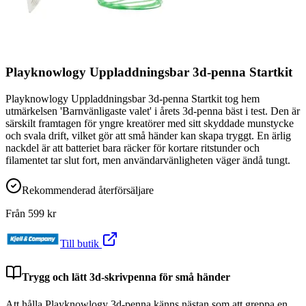
Playknowlogy Uppladdningsbar 3d-penna Startkit
Playknowlogy Uppladdningsbar 3d-penna Startkit tog hem
utmärkelsen 'Barnvänligaste valet' i årets 3d-penna bäst i test. Den är
särskilt framtagen för yngre kreatörer med sitt skyddade munstycke
och svala drift, vilket gör att små händer kan skapa tryggt. En ärlig
nackdel är att batteriet bara räcker för kortare ritstunder och
filamentet tar slut fort, men användarvänligheten väger ändå tungt.
Rekommenderad återförsäljare
Från
599
kr
Till butik
Trygg och lätt 3d-skrivpenna för små händer
Att hålla Playknowlogy 3d-penna känns nästan som att greppa en