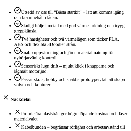
Utsedd av oss till “Bästa startkit” – lätt att komma igång
och bra innehåll i lådan.
Stadigt hölje i metall med god värmespridning och trygg
greppkänsla.
Två hastigheter och två värmelägen som täcker PLA,
ABS och flexibla 3Doodler‑strån.
Snabb uppvärmning och jämn materialmatning för
nybörjarvänlig kontroll.
Sensoriskt lugn drift – mjukt klick i knapparna och
lågmält motorljud.
Passar skola, hobby och snabba prototyper; lätt att skapa
volym och konturer.
Nackdelar
Proprietära plaststrån ger högre löpande kostnad och låser
materialvalet.
Kabelbunden – begränsar rörlighet och arbetsavstånd till