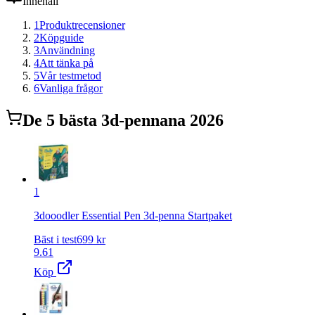
Innehåll
1
Produktrecensioner
2
Köpguide
3
Användning
4
Att tänka på
5
Vår testmetod
6
Vanliga frågor
De
5
bästa
3d-penna
na 2026
1
3dooodler Essential Pen 3d-penna Startpaket
Bäst i test
699
kr
9.61
Köp