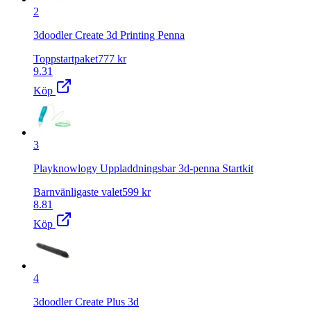
2
3doodler Create 3d Printing Penna
Toppstartpaket
777
kr
9.31
Köp
3
Playknowlogy Uppladdningsbar 3d-penna Startkit
Barnvänligaste valet
599
kr
8.81
Köp
4
3doodler Create Plus 3d