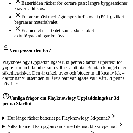
Batteritiden räcker för kortare pass; längre byggsessioner
kräver laddpaus.
Fungerar bäst med lågtemperaturfilament (PCL), vilket
begränsar materialvalet.
Filamentet i startkitet kan ta slut snabbt –
extraförpackningar behövs.
Vem passar den för?
Playknowlogy Uppladdningsbar 3d-penna Startkit är perfekt för
yngre barn och familjer som vill testa att rita i 3d utan krångel eller
säkerhetsrisker. Den är enkel, trygg och bjuder in till kreativ lek –
därför har vi utsett den till årets barnvänligaste val i vårt 3d-penna
bäst i test.
Vanliga frågor om
Playknowlogy Uppladdningsbar 3d-
penna Startkit
Hur länge räcker batteriet på Playknowlogy 3d-penna?
Vilka filament kan jag använda med denna 3d-skrivpenna?