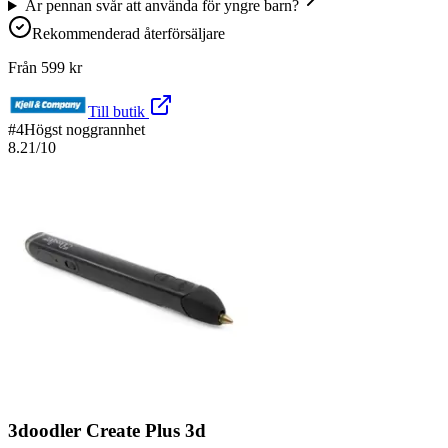
Är pennan svår att använda för yngre barn?
Rekommenderad återförsäljare
Från
599
kr
Till butik
#
4
Högst noggrannhet
8.21
/10
3doodler Create Plus 3d