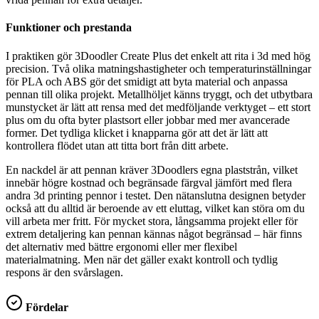
Funktioner och prestanda
I praktiken gör 3Doodler Create Plus det enkelt att rita i 3d med hög
precision. Två olika matningshastigheter och temperaturinställningar
för PLA och ABS gör det smidigt att byta material och anpassa
pennan till olika projekt. Metallhöljet känns tryggt, och det utbytbara
munstycket är lätt att rensa med det medföljande verktyget – ett stort
plus om du ofta byter plastsort eller jobbar med mer avancerade
former. Det tydliga klicket i knapparna gör att det är lätt att
kontrollera flödet utan att titta bort från ditt arbete.
En nackdel är att pennan kräver 3Doodlers egna plaststrån, vilket
innebär högre kostnad och begränsade färgval jämfört med flera
andra 3d printing pennor i testet. Den nätanslutna designen betyder
också att du alltid är beroende av ett eluttag, vilket kan störa om du
vill arbeta mer fritt. För mycket stora, långsamma projekt eller för
extrem detaljering kan pennan kännas något begränsad – här finns
det alternativ med bättre ergonomi eller mer flexibel
materialmatning. Men när det gäller exakt kontroll och tydlig
respons är den svårslagen.
Fördelar