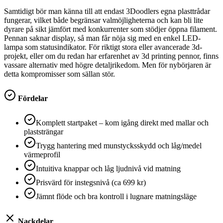
Samtidigt bör man känna till att endast 3Doodlers egna plasttrådar
fungerar, vilket både begränsar valmöjligheterna och kan bli lite
dyrare på sikt jämfört med konkurrenter som stödjer öppna filament.
Pennan saknar display, så man får nöja sig med en enkel LED-
lampa som statusindikator. För riktigt stora eller avancerade 3d-
projekt, eller om du redan har erfarenhet av 3d printing pennor, finns
vassare alternativ med högre detaljrikedom. Men för nybörjaren är
detta kompromisser som sällan stör.
Fördelar
Komplett startpaket – kom igång direkt med mallar och
plaststrängar
Trygg hantering med munstycksskydd och låg/medel
värmeprofil
Intuitiva knappar och låg ljudnivå vid matning
Prisvärd för instegsnivå (ca 699 kr)
Jämnt flöde och bra kontroll i lugnare matningsläge
Nackdelar