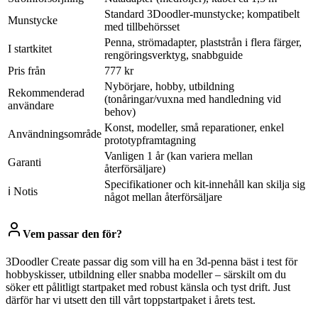
Standard 3Doodler‑munstycke; kompatibelt
Munstycke
med tillbehörsset
Penna, strömadapter, plaststrån i flera färger,
I startkitet
rengöringsverktyg, snabbguide
Pris från
777 kr
Nybörjare, hobby, utbildning
Rekommenderad
(tonåringar/vuxna med handledning vid
användare
behov)
Konst, modeller, små reparationer, enkel
Användningsområde
prototypframtagning
Vanligen 1 år (kan variera mellan
Garanti
återförsäljare)
Specifikationer och kit‑innehåll kan skilja sig
ℹ Notis
något mellan återförsäljare
Vem passar den för?
3Doodler Create passar dig som vill ha en 3d-penna bäst i test för
hobbyskisser, utbildning eller snabba modeller – särskilt om du
söker ett pålitligt startpaket med robust känsla och tyst drift. Just
därför har vi utsett den till vårt toppstartpaket i årets test.