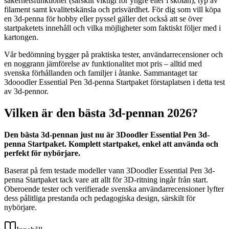
säkerhetsfunktioner (särskilt viktigt för yngre eller i skolan), typ av
filament samt kvalitetskänsla och prisvärdhet. För dig som vill köpa
en 3d-penna för hobby eller pyssel gäller det också att se över
startpaketets innehåll och vilka möjligheter som faktiskt följer med i
kartongen.
Vår bedömning bygger på praktiska tester, användarrecensioner och
en noggrann jämförelse av funktionalitet mot pris – alltid med
svenska förhållanden och familjer i åtanke. Sammantaget tar
3dooodler Essential Pen 3d-penna Startpaket förstaplatsen i detta test
av 3d-pennor.
Vilken är den bästa 3d-pennan 2026?
Den bästa 3d-pennan just nu är 3Doodler Essential Pen 3d-
penna Startpaket. Komplett startpaket, enkel att använda och
perfekt för nybörjare.
Baserat på fem testade modeller vann 3Doodler Essential Pen 3d-
penna Startpaket tack vare att allt för 3D-ritning ingår från start.
Oberoende tester och verifierade svenska användarrecensioner lyfter
dess pålitliga prestanda och pedagogiska design, särskilt för
nybörjare.