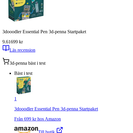
3dooodler Essential Pen 3d-penna Startpaket
9.61
699
kr
Läs recension
3d-penna
bäst i test
Bäst i test
1
3dooodler Essential Pen 3d-penna Startpaket
Från
699
kr hos
Amazon
Till butik