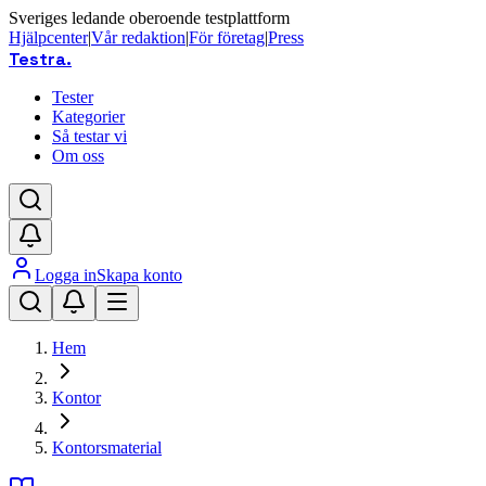
Sveriges ledande oberoende testplattform
Hjälpcenter
|
Vår redaktion
|
För företag
|
Press
Testra
.
Tester
Kategorier
Så testar vi
Om oss
Logga in
Skapa konto
Hem
Kontor
Kontorsmaterial