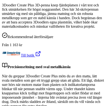
3Doodler Create Plus 3D-penna knep fjärdeplatsen i vårt test och
fick utmärkelsen för högst noggrannhet. Den här 3d-skrivpennan
utmärker sig med sin pålitliga, jämna matning och sin robusta
metallkropp som ger en stabil känsla i handen. Dock begränsas den
av att bara acceptera 3Doodlers egna plaststrån, vilket både ökar
materialkostnaden och minskar valfriheten för kreativa projekt.
Rekommenderad återförsäljare
Från
1 163
kr
Till butik
Precisionsritning med sval metallkänsla
När du greppar 3Doodler Create Plus möts du av den matta, lätt
svala metallen som ger ett tryggt grepp utan att glida. Ett lågt, diskret
surr hörs när motorn matar fram plasten och indikatorlamporna
blinkar till när pennan snabbt värms upp. Under ritandet känns
knapparnas klick tydligt mot fingertoppen och strået flödar ut med
imponerande jämnhet – linjerna blir oväntat precisa även vid längre
drag. Dock märks sladden av ibland, särskilt om du vill vända och
vrida pennan för extra detaljer.