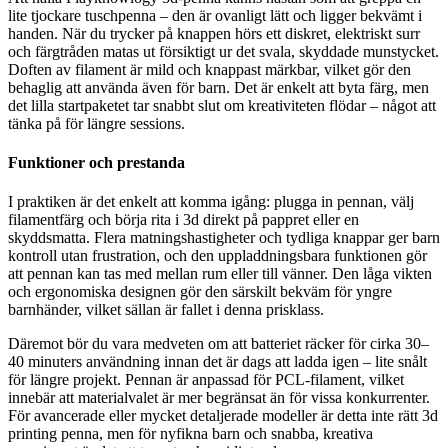
lite tjockare tuschpenna – den är ovanligt lätt och ligger bekvämt i
handen. När du trycker på knappen hörs ett diskret, elektriskt surr
och färgtråden matas ut försiktigt ur det svala, skyddade munstycket.
Doften av filament är mild och knappast märkbar, vilket gör den
behaglig att använda även för barn. Det är enkelt att byta färg, men
det lilla startpaketet tar snabbt slut om kreativiteten flödar – något att
tänka på för längre sessions.
Funktioner och prestanda
I praktiken är det enkelt att komma igång: plugga in pennan, välj
filamentfärg och börja rita i 3d direkt på pappret eller en
skyddsmatta. Flera matningshastigheter och tydliga knappar ger barn
kontroll utan frustration, och den uppladdningsbara funktionen gör
att pennan kan tas med mellan rum eller till vänner. Den låga vikten
och ergonomiska designen gör den särskilt bekväm för yngre
barnhänder, vilket sällan är fallet i denna prisklass.
Däremot bör du vara medveten om att batteriet räcker för cirka 30–
40 minuters användning innan det är dags att ladda igen – lite snålt
för längre projekt. Pennan är anpassad för PCL-filament, vilket
innebär att materialvalet är mer begränsat än för vissa konkurrenter.
För avancerade eller mycket detaljerade modeller är detta inte rätt 3d
printing penna, men för nyfikna barn och snabba, kreativa