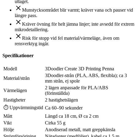
uttaget.
Munstycksområdet blir varmt; kräver vana och pauser vid
längre pass.
Kräver övning för helt jämna linjer; inte avsedd för extrem
mikrodetaillering.
Risk för stopp vid fel material/värmeläge, även om
rensverktyg ingår.
Specifikationer
Modell
3Doodler Create 3D Printing Penna
3Doodler‑strån (PLA, ABS, flexibla); ca 3
Material/strån
mm strån, ej spole
2 lägen anpassade för PLA/ABS
Värmelägen
(förinställda)
Hastigheter
2 hastighetslägen
⏱ Uppvärmningstid
Ca 60–90 sekunder
Mått
Längd ca 18 cm, Ø ca 2 cm
Vikt
Cirka 55 g
Hölje
Anodiserad metall, matt greppkänsla
Strömförsörjning
Nätadapter (medföljer), kabel ca 1,5 m