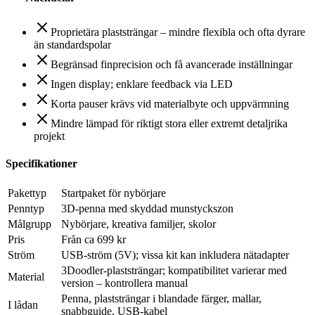
Proprietära plaststrängar – mindre flexibla och ofta dyrare
än standardspolar
Begränsad finprecision och få avancerade inställningar
Ingen display; enklare feedback via LED
Korta pauser krävs vid materialbyte och uppvärmning
Mindre lämpad för riktigt stora eller extremt detaljrika
projekt
Specifikationer
Pakettyp
Startpaket för nybörjare
Penntyp
3D-penna med skyddad munstyckszon
Målgrupp
Nybörjare, kreativa familjer, skolor
Pris
Från ca 699 kr
Ström
USB-ström (5V); vissa kit kan inkludera nätadapter
3Doodler-plaststrängar; kompatibilitet varierar med
Material
version – kontrollera manual
Penna, plaststrängar i blandade färger, mallar,
I lådan
snabbguide, USB-kabel