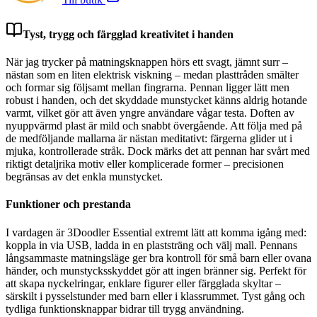
Tyst, trygg och färgglad kreativitet i handen
När jag trycker på matningsknappen hörs ett svagt, jämnt surr –
nästan som en liten elektrisk viskning – medan plasttråden smälter
och formar sig följsamt mellan fingrarna. Pennan ligger lätt men
robust i handen, och det skyddade munstycket känns aldrig hotande
varmt, vilket gör att även yngre användare vågar testa. Doften av
nyuppvärmd plast är mild och snabbt övergående. Att följa med på
de medföljande mallarna är nästan meditativt: färgerna glider ut i
mjuka, kontrollerade stråk. Dock märks det att pennan har svårt med
riktigt detaljrika motiv eller komplicerade former – precisionen
begränsas av det enkla munstycket.
Funktioner och prestanda
I vardagen är 3Doodler Essential extremt lätt att komma igång med:
koppla in via USB, ladda in en plaststräng och välj mall. Pennans
långsammaste matningsläge ger bra kontroll för små barn eller ovana
händer, och munstycksskyddet gör att ingen bränner sig. Perfekt för
att skapa nyckelringar, enklare figurer eller färgglada skyltar –
särskilt i pysselstunder med barn eller i klassrummet. Tyst gång och
tydliga funktionsknappar bidrar till trygg användning.