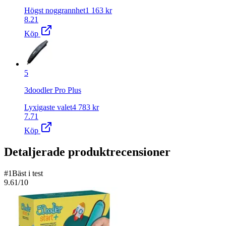
Högst noggrannhet
1 163
kr
8.21
Köp
5
3doodler Pro Plus
Lyxigaste valet
4 783
kr
7.71
Köp
Detaljerade produktrecensioner
#
1
Bäst i test
9.61
/10