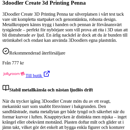
3doodler Create 3d Printing Penna
3Doodler Create 3D Printing Penna tar silverplatsen i vårt test tack
vare sitt kompletta startpaket och genomtänkta, robusta design.
Metallkroppen känns trygg i handen och pennan är förvånansvärt
tystgående – perfekt för nybörjare som vill prova att rita i 3D utan att
bli distraherade av ljud. En ärlig nackdel är dock att du är bunden till
strömkabel och endast kan använda 3Doodlers egna plaststrån.
Rekommenderad återförsäljare
Från
777
kr
Till butik
Stabil metallkänsla och nästan ljudlös drift
När du trycker igång 3Doodler Create möts du av ett svagt,
mekaniskt surr som snabbt försvinner i bakgrunden. Den
sandblästrade, matta metallytan ger både tyngd och säkerhet när du
formar kurvor i luften. Knapptrycken är distinkta men mjuka – inget
krångel eller obekvämt motstånd. Plasten doftar milt och glider ut i
jämn takt, vilket gör det enkelt att bygga enkla figurer och konturer