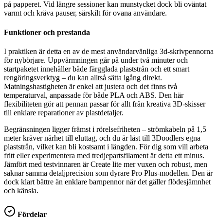
på papperet. Vid längre sessioner kan munstycket dock bli oväntat
varmt och kräva pauser, särskilt för ovana användare.
Funktioner och prestanda
I praktiken är detta en av de mest användarvänliga 3d-skrivpennorna
för nybörjare. Uppvärmningen går på under två minuter och
startpaketet innehåller både färgglada plaststrån och ett smart
rengöringsverktyg – du kan alltså sätta igång direkt.
Matningshastigheten är enkel att justera och det finns två
temperaturval, anpassade för både PLA och ABS. Den här
flexibiliteten gör att pennan passar för allt från kreativa 3D-skisser
till enklare reparationer av plastdetaljer.
Begränsningen ligger främst i rörelsefriheten – strömkabeln på 1,5
meter kräver närhet till eluttag, och du är låst till 3Doodlers egna
plaststrån, vilket kan bli kostsamt i längden. För dig som vill arbeta
fritt eller experimentera med tredjepartsfilament är detta ett minus.
Jämfört med testvinnaren är Create lite mer vuxen och robust, men
saknar samma detaljprecision som dyrare Pro Plus-modellen. Den är
dock klart bättre än enklare barnpennor när det gäller flödesjämnhet
och känsla.
Fördelar