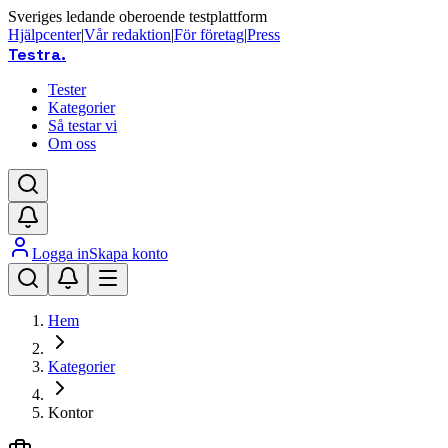
Sveriges ledande oberoende testplattform
Hjälpcenter
|
Vår redaktion
|
För företag
|
Press
Testra
.
Tester
Kategorier
Så testar vi
Om oss
Logga in
Skapa konto
Hem
Kategorier
Kontor