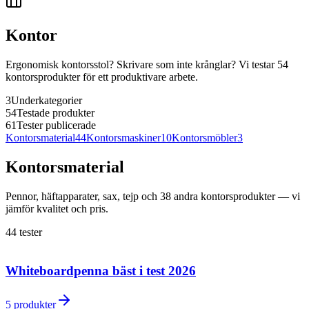
Kontor
Ergonomisk kontorsstol? Skrivare som inte krånglar? Vi testar 54
kontorsprodukter för ett produktivare arbete.
3
Underkategorier
54
Testade produkter
61
Tester publicerade
Kontorsmaterial
44
Kontorsmaskiner
10
Kontorsmöbler
3
Kontorsmaterial
Pennor, häftapparater, sax, tejp och 38 andra kontorsprodukter — vi
jämför kvalitet och pris.
44
tester
Whiteboardpenna bäst i test 2026
5
produkter