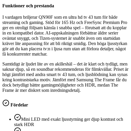
Funktioner och prestanda
I vardagen briljerar QN90F som en ultra hd tv 43 tum för både
streaming och gaming. Stöd för 165 Hz och FreeSync Premium Pro
ger en otroligt följsam känsla i snabba spel – förutsatt att du kopplar
in en kompatibel dator. AI-uppskalningen förbättrar äldre serier
oväntat snyggt, och Tizen-systemet är snabbt även om startsidan
kräver lite anpassning för att bli riktigt smidig. Den höga ljusstyrkan
gör att du kan placera tv:n i ljusa rum utan att förlora detaljer, något
få konkurrenter matchar.
Samtidigt är ljudet lite av en akilleshäl – det är klart och tydligt, men
saknar djup, så en soundbar rekommenderas för filmkvällar. Priset är
högt jämfört med andra smart tv 43 tum, och ljusblödning kan synas
kring kontraststarka motiv. Jämfört med Samsung The Frame får du
dock betydligt bättre gamingmöjligheter och HDR, medan The
Frame är mer diskret som inredningsdetalj.
Fördelar
Mini LED med exakt ljusstyrning ger djup kontrast och
stark HDR