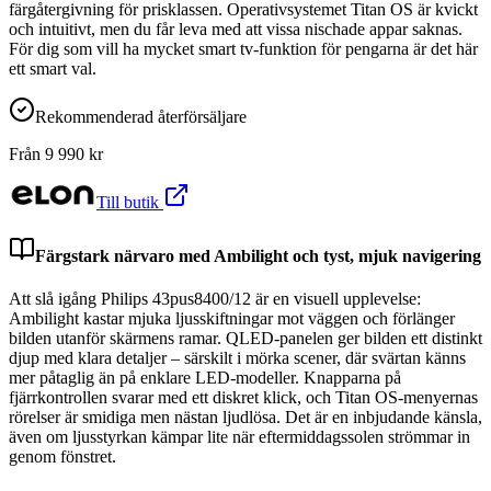
färgåtergivning för prisklassen. Operativsystemet Titan OS är kvickt
och intuitivt, men du får leva med att vissa nischade appar saknas.
För dig som vill ha mycket smart tv-funktion för pengarna är det här
ett smart val.
Rekommenderad återförsäljare
Från
9 990
kr
Till butik
Färgstark närvaro med Ambilight och tyst, mjuk navigering
Att slå igång Philips 43pus8400/12 är en visuell upplevelse:
Ambilight kastar mjuka ljusskiftningar mot väggen och förlänger
bilden utanför skärmens ramar. QLED-panelen ger bilden ett distinkt
djup med klara detaljer – särskilt i mörka scener, där svärtan känns
mer påtaglig än på enklare LED-modeller. Knapparna på
fjärrkontrollen svarar med ett diskret klick, och Titan OS-menyernas
rörelser är smidiga men nästan ljudlösa. Det är en inbjudande känsla,
även om ljusstyrkan kämpar lite när eftermiddagssolen strömmar in
genom fönstret.