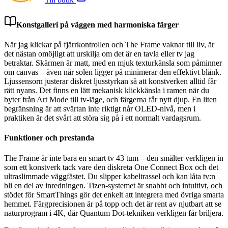
Konstgalleri på väggen med harmoniska färger
När jag klickar på fjärrkontrollen och The Frame vaknar till liv, är
det nästan omöjligt att urskilja om det är en tavla eller tv jag
betraktar. Skärmen är matt, med en mjuk texturkänsla som påminner
om canvas – även när solen ligger på minimerar den effektivt blänk.
Ljussensorn justerar diskret ljusstyrkan så att konstverken alltid får
rätt nyans. Det finns en lätt mekanisk klickkänsla i ramen när du
byter från Art Mode till tv-läge, och färgerna får nytt djup. En liten
begränsning är att svärtan inte riktigt når OLED-nivå, men i
praktiken är det svårt att störa sig på i ett normalt vardagsrum.
Funktioner och prestanda
The Frame är inte bara en smart tv 43 tum – den smälter verkligen in
som ett konstverk tack vare den diskreta One Connect Box och det
ultraslimmade väggfästet. Du slipper kabeltrassel och kan låta tv:n
bli en del av inredningen. Tizen-systemet är snabbt och intuitivt, och
stödet för SmartThings gör det enkelt att integrera med övriga smarta
hemmet. Färgprecisionen är på topp och det är rent av njutbart att se
naturprogram i 4K, där Quantum Dot-tekniken verkligen får briljera.