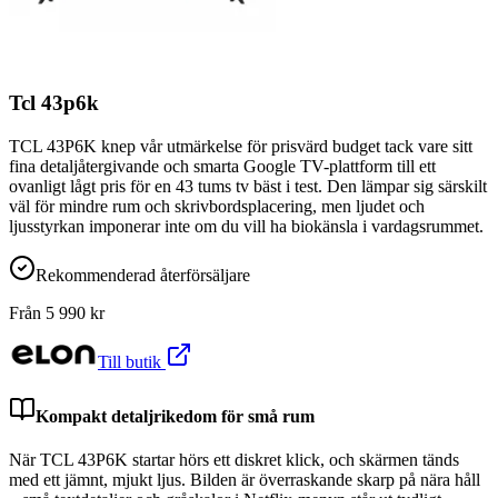
Tcl 43p6k
TCL 43P6K knep vår utmärkelse för prisvärd budget tack vare sitt
fina detaljåtergivande och smarta Google TV-plattform till ett
ovanligt lågt pris för en 43 tums tv bäst i test. Den lämpar sig särskilt
väl för mindre rum och skrivbordsplacering, men ljudet och
ljusstyrkan imponerar inte om du vill ha biokänsla i vardagsrummet.
Rekommenderad återförsäljare
Från
5 990
kr
Till butik
Kompakt detaljrikedom för små rum
När TCL 43P6K startar hörs ett diskret klick, och skärmen tänds
med ett jämnt, mjukt ljus. Bilden är överraskande skarp på nära håll