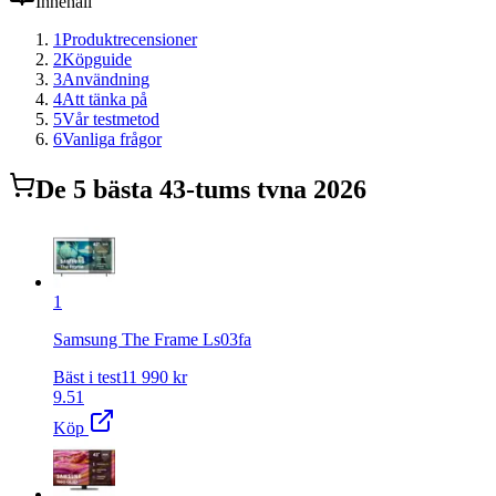
Innehåll
1
Produktrecensioner
2
Köpguide
3
Användning
4
Att tänka på
5
Vår testmetod
6
Vanliga frågor
De
5
bästa
43-tums tv
na 2026
1
Samsung The Frame Ls03fa
Bäst i test
11 990
kr
9.51
Köp