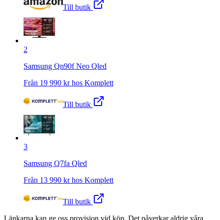
Till butik
2
Samsung Qn90f Neo Qled
Från
19 990
kr hos
Komplett
Till butik
3
Samsung Q7fa Qled
Från
13 990
kr hos
Komplett
Till butik
Länkarna kan ge oss provision vid köp. Det påverkar aldrig våra