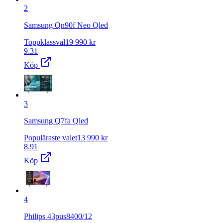
2
Samsung Qn90f Neo Qled
Toppklassval
19 990
kr
9.31
Köp
3
Samsung Q7fa Qled
Populäraste valet
13 990
kr
8.91
Köp
4
Philips 43pus8400/12