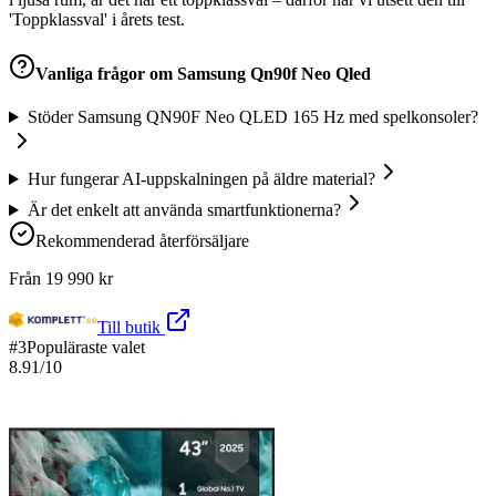
'Toppklassval' i årets test.
Vanliga frågor om
Samsung Qn90f Neo Qled
Stöder Samsung QN90F Neo QLED 165 Hz med spelkonsoler?
Hur fungerar AI-uppskalningen på äldre material?
Är det enkelt att använda smartfunktionerna?
Rekommenderad återförsäljare
Från
19 990
kr
Till butik
#
3
Populäraste valet
8.91
/10