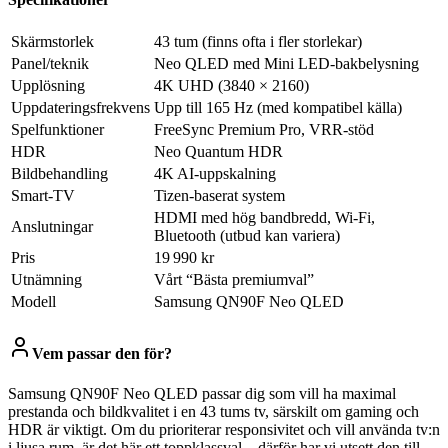
Skärmstorlek
43 tum (finns ofta i fler storlekar)
Panel/teknik
Neo QLED med Mini LED-bakbelysning
Upplösning
4K UHD (3840 × 2160)
Uppdateringsfrekvens
Upp till 165 Hz (med kompatibel källa)
Spelfunktioner
FreeSync Premium Pro, VRR-stöd
HDR
Neo Quantum HDR
Bildbehandling
4K AI-uppskalning
Smart-TV
Tizen-baserat system
HDMI med hög bandbredd, Wi‑Fi,
Anslutningar
Bluetooth (utbud kan variera)
Pris
19 990 kr
Utnämning
Vårt “Bästa premiumval”
Modell
Samsung QN90F Neo QLED
Vem passar den för?
Samsung QN90F Neo QLED passar dig som vill ha maximal
prestanda och bildkvalitet i en 43 tums tv, särskilt om gaming och
HDR är viktigt. Om du prioriterar responsivitet och vill använda tv:n
i ljusa rum, är det här ett toppklassval – därför har vi utsett den till