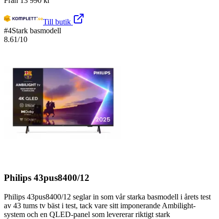
Från
13 990
kr
Till butik
#
4
Stark basmodell
8.61
/10
Philips 43pus8400/12
Philips 43pus8400/12 seglar in som vår starka basmodell i årets test
av 43 tums tv bäst i test, tack vare sitt imponerande Ambilight-
system och en QLED-panel som levererar riktigt stark