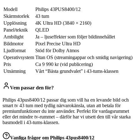
Modell
Philips 43PUS8400/12
Skärmstorlek
43 tum
Upplösning
4K Ultra HD (3840 × 2160)
Panel/teknik
QLED
Ambilight
Ja – ljuseffekter som följer bildinnehållet
Bildmotor
Pixel Precise Ultra HD
Ljudformat
Stöd för Dolby Atmos
Operativsystem
Titan OS (streamingappar och smidig navigering)
Pris
Ca 9 990 kr (vid publicering)
Utnämning
Vårt “Bästa grundvalet” i 43-tums-klassen
Vem passar den för?
Philips 43pus8400/12 passar dig som vill ha en levande bild och
smart tv 43 tum med tydlig närvarokänsla, utan att betala för
premiumfunktioner du inte använder. Perfekt för vardagsrummet
eller det mindre tv-rummet – därför har vi utsett den till vår starka
basmodell i 43-tums-klassen.
Vanliga frågor om
Philips 43pus8400/12