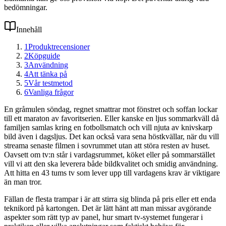
bedömningar.
Innehåll
1
Produktrecensioner
2
Köpguide
3
Användning
4
Att tänka på
5
Vår testmetod
6
Vanliga frågor
En gråmulen söndag, regnet smattrar mot fönstret och soffan lockar
till ett maraton av favoritserien. Eller kanske en ljus sommarkväll då
familjen samlas kring en fotbollsmatch och vill njuta av knivskarp
bild även i dagsljus. Det kan också vara sena höstkvällar, när du vill
streama senaste filmen i sovrummet utan att störa resten av huset.
Oavsett om tv:n står i vardagsrummet, köket eller på sommarstället
vill vi att den ska leverera både bildkvalitet och smidig användning.
Att hitta en 43 tums tv som lever upp till vardagens krav är viktigare
än man tror.
Fällan de flesta trampar i är att stirra sig blinda på pris eller ett enda
teknikord på kartongen. Det är lätt hänt att man missar avgörande
aspekter som rätt typ av panel, hur smart tv-systemet fungerar i