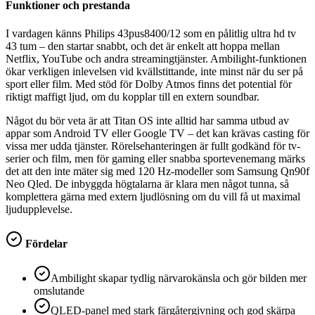
Funktioner och prestanda
I vardagen känns Philips 43pus8400/12 som en pålitlig ultra hd tv
43 tum – den startar snabbt, och det är enkelt att hoppa mellan
Netflix, YouTube och andra streamingtjänster. Ambilight-funktionen
ökar verkligen inlevelsen vid kvällstittande, inte minst när du ser på
sport eller film. Med stöd för Dolby Atmos finns det potential för
riktigt maffigt ljud, om du kopplar till en extern soundbar.
Något du bör veta är att Titan OS inte alltid har samma utbud av
appar som Android TV eller Google TV – det kan krävas casting för
vissa mer udda tjänster. Rörelsehanteringen är fullt godkänd för tv-
serier och film, men för gaming eller snabba sportevenemang märks
det att den inte mäter sig med 120 Hz-modeller som Samsung Qn90f
Neo Qled. De inbyggda högtalarna är klara men något tunna, så
komplettera gärna med extern ljudlösning om du vill få ut maximal
ljudupplevelse.
Fördelar
Ambilight skapar tydlig närvarokänsla och gör bilden mer
omslutande
QLED-panel med stark färgåtergivning och god skärpa