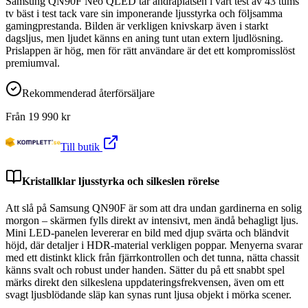
Samsung QN90F Neo QLED tar andraplatsen i vårt test av 43 tums
tv bäst i test tack vare sin imponerande ljusstyrka och följsamma
gamingprestanda. Bilden är verkligen knivskarp även i starkt
dagsljus, men ljudet känns en aning tunt utan extern ljudlösning.
Prislappen är hög, men för rätt användare är det ett kompromisslöst
premiumval.
Rekommenderad återförsäljare
Från
19 990
kr
Till butik
Kristallklar ljusstyrka och silkeslen rörelse
Att slå på Samsung QN90F är som att dra undan gardinerna en solig
morgon – skärmen fylls direkt av intensivt, men ändå behagligt ljus.
Mini LED-panelen levererar en bild med djup svärta och bländvit
höjd, där detaljer i HDR-material verkligen poppar. Menyerna svarar
med ett distinkt klick från fjärrkontrollen och det tunna, nätta chassit
känns svalt och robust under handen. Sätter du på ett snabbt spel
märks direkt den silkeslena uppdateringsfrekvensen, även om ett
svagt ljusblödande släp kan synas runt ljusa objekt i mörka scener.