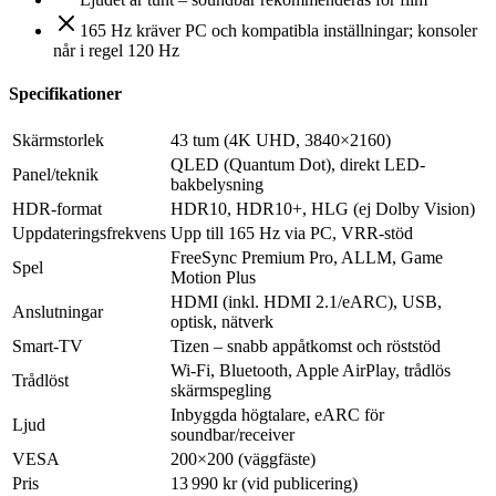
165 Hz kräver PC och kompatibla inställningar; konsoler
når i regel 120 Hz
Specifikationer
Skärmstorlek
43 tum (4K UHD, 3840×2160)
QLED (Quantum Dot), direkt LED-
Panel/teknik
bakbelysning
HDR-format
HDR10, HDR10+, HLG (ej Dolby Vision)
Uppdateringsfrekvens
Upp till 165 Hz via PC, VRR-stöd
FreeSync Premium Pro, ALLM, Game
Spel
Motion Plus
HDMI (inkl. HDMI 2.1/eARC), USB,
Anslutningar
optisk, nätverk
Smart-TV
Tizen – snabb appåtkomst och röststöd
Wi‑Fi, Bluetooth, Apple AirPlay, trådlös
Trådlöst
skärmspegling
Inbyggda högtalare, eARC för
Ljud
soundbar/receiver
VESA
200×200 (väggfäste)
Pris
13 990 kr (vid publicering)