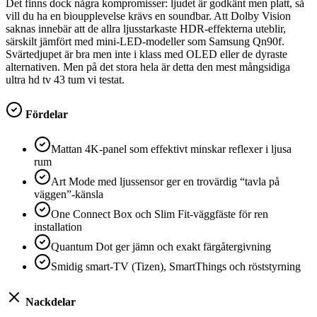
Det finns dock några kompromisser: ljudet är godkänt men platt, så
vill du ha en bioupplevelse krävs en soundbar. Att Dolby Vision
saknas innebär att de allra ljusstarkaste HDR-effekterna uteblir,
särskilt jämfört med mini-LED-modeller som Samsung Qn90f.
Svärtedjupet är bra men inte i klass med OLED eller de dyraste
alternativen. Men på det stora hela är detta den mest mångsidiga
ultra hd tv 43 tum vi testat.
Fördelar
Mattan 4K‑panel som effektivt minskar reflexer i ljusa
rum
Art Mode med ljussensor ger en trovärdig “tavla på
väggen”-känsla
One Connect Box och Slim Fit‑väggfäste för ren
installation
Quantum Dot ger jämn och exakt färgåtergivning
Smidig smart‑TV (Tizen), SmartThings och röststyrning
Nackdelar