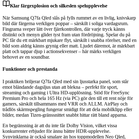
Klar färgexplosion och silkeslen spelupplevelse
När Samsung Q7fa Qled slås på fylls rummet av en livlig, knivskarp
bild där färgerna verkligen poppar – särskilt i soliga vardagsrum.
Fingrarna sveper lätt över fjärrkontrollen, där varje tryck känns
distinkt och menyn glider tyst fram utan fördröjning. Spelar du på
PC får du ett märkbart mjukare flyt, särskilt i snabba rörelser, med en
bild som aldrig känns grynig eller matt. Ljudet däremot, är märkbart
platt och tappar djup i actionsekvenser – här märks verkligen
behovet av en soundbar.
Funktioner och prestanda
I praktiken briljerar Q7fa Qled med sin ljusstarka panel, som står
emot bländande dagsljus utan att blekna – perfekt för sport,
streaming och gaming i Ultra HD-upplösning. Stöd för FreeSync
Premium Pro och hela 165 Hz (via PC) gör den till ett rent nöje för
gamers, särskilt tillsammans med VRR och ALLM. AirPlay och
trådlös skärmspegling fungerar smidigt för att dela mobilklipp eller
bilder, medan Tizen-gränssnittet snabbt hittar rätt bland apparna.
En begränsning är att du inte får Dolby Vision, vilket vissa
konkurrenter erbjuder för ännu bättre HDR-upplevelse.
Synvinklarna är också smalare än hos toppmodellen Neo Qled,