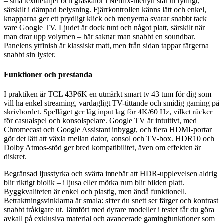
– små textdetaljer och gråskalor i Netflix-menyn står ut tydligt,
särskilt i dämpad belysning. Fjärrkontrollen känns lätt och enkel,
knapparna ger ett prydligt klick och menyerna svarar snabbt tack
vare Google TV. Ljudet är dock tunt och något platt, särskilt när
man drar upp volymen – här saknar man snabbt en soundbar.
Panelens ytfinish är klassiskt matt, men från sidan tappar färgerna
snabbt sin lyster.
Funktioner och prestanda
I praktiken är TCL 43P6K en utmärkt smart tv 43 tum för dig som
vill ha enkel streaming, vardagligt TV-tittande och smidig gaming på
skrivbordet. Spelläget ger låg input lag för 4K/60 Hz, vilket räcker
för casualspel och konsolspelare. Google TV är intuitivt, med
Chromecast och Google Assistant inbyggt, och flera HDMI-portar
gör det lätt att växla mellan dator, konsol och TV-box. HDR10 och
Dolby Atmos-stöd ger bred kompatibilitet, även om effekten är
diskret.
Begränsad ljusstyrka och svärta innebär att HDR-upplevelsen aldrig
blir riktigt biolik – i ljusa eller mörka rum blir bilden platt.
Byggkvaliteten är enkel och plastig, men ändå funktionell.
Betraktningsvinklarna är smala: sitter du snett ser färger och kontrast
snabbt tråkigare ut. Jämfört med dyrare modeller i testet får du göra
avkall på exklusiva material och avancerade gamingfunktioner som