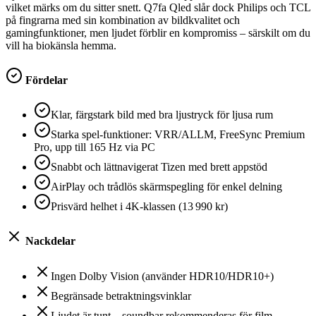
vilket märks om du sitter snett. Q7fa Qled slår dock Philips och TCL
på fingrarna med sin kombination av bildkvalitet och
gamingfunktioner, men ljudet förblir en kompromiss – särskilt om du
vill ha biokänsla hemma.
Fördelar
Klar, färgstark bild med bra ljustryck för ljusa rum
Starka spel-funktioner: VRR/ALLM, FreeSync Premium
Pro, upp till 165 Hz via PC
Snabbt och lättnavigerat Tizen med brett appstöd
AirPlay och trådlös skärmspegling för enkel delning
Prisvärd helhet i 4K-klassen (13 990 kr)
Nackdelar
Ingen Dolby Vision (använder HDR10/HDR10+)
Begränsade betraktningsvinklar
Ljudet är tunt – soundbar rekommenderas för film