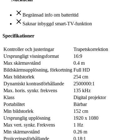
Begränsad info om batteritid
Saknar inbyggd smart-TV-funktion
Specifikationer
Kontroller och justeringar
Trapetskorrektion
Ursprungligt visningsformat
16:9
Max skärmavstånd
0.4 m
Bildskärmsupplösning, förkortning
Full HD
Max bildstorlek
254 cm
Dynamiskt kontrastförhållande
2500000:1
Max. horis. synkr. frekvens
135 kHz
Klass
Digital projektor
Portabilitet
Bärbar
Min bildstorlek
152 cm
Ursprunglig upplösning
1920 x 1080
Max vert. synkr. Frekvens
1 Hz
Min skärmavstånd
0.26 m
Projiceringsförhållande
0.18:1