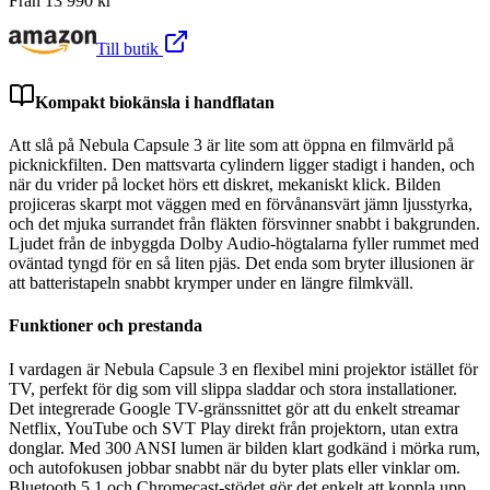
Från
13 990
kr
Till butik
Kompakt biokänsla i handflatan
Att slå på Nebula Capsule 3 är lite som att öppna en filmvärld på
picknickfilten. Den mattsvarta cylindern ligger stadigt i handen, och
när du vrider på locket hörs ett diskret, mekaniskt klick. Bilden
projiceras skarpt mot väggen med en förvånansvärt jämn ljusstyrka,
och det mjuka surrandet från fläkten försvinner snabbt i bakgrunden.
Ljudet från de inbyggda Dolby Audio-högtalarna fyller rummet med
oväntad tyngd för en så liten pjäs. Det enda som bryter illusionen är
att batteristapeln snabbt krymper under en längre filmkväll.
Funktioner och prestanda
I vardagen är Nebula Capsule 3 en flexibel mini projektor istället för
TV, perfekt för dig som vill slippa sladdar och stora installationer.
Det integrerade Google TV-gränssnittet gör att du enkelt streamar
Netflix, YouTube och SVT Play direkt från projektorn, utan extra
donglar. Med 300 ANSI lumen är bilden klart godkänd i mörka rum,
och autofokusen jobbar snabbt när du byter plats eller vinklar om.
Bluetooth 5.1 och Chromecast-stödet gör det enkelt att koppla upp