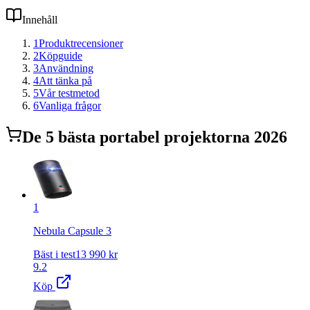
Innehåll
1
Produktrecensioner
2
Köpguide
3
Användning
4
Att tänka på
5
Vår testmetod
6
Vanliga frågor
De
5
bästa
portabel projektor
na 2026
1
Nebula Capsule 3
Bäst i test
13 990
kr
9.2
Köp