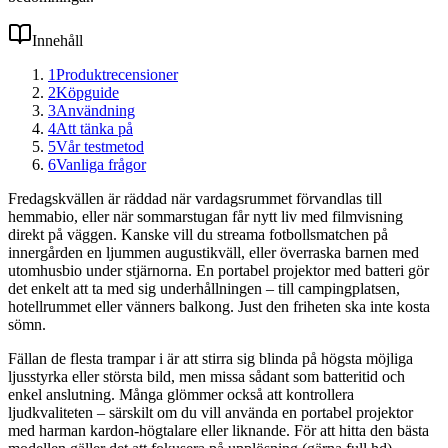
Innehåll
1
Produktrecensioner
2
Köpguide
3
Användning
4
Att tänka på
5
Vår testmetod
6
Vanliga frågor
Fredagskvällen är räddad när vardagsrummet förvandlas till
hemmabio, eller när sommarstugan får nytt liv med filmvisning
direkt på väggen. Kanske vill du streama fotbollsmatchen på
innergården en ljummen augustikväll, eller överraska barnen med
utomhusbio under stjärnorna. En portabel projektor med batteri gör
det enkelt att ta med sig underhållningen – till campingplatsen,
hotellrummet eller vänners balkong. Just den friheten ska inte kosta
sömn.
Fällan de flesta trampar i är att stirra sig blinda på högsta möjliga
ljusstyrka eller största bild, men missa sådant som batteritid och
enkel anslutning. Många glömmer också att kontrollera
ljudkvaliteten – särskilt om du vill använda en portabel projektor
med harman kardon-högtalare eller liknande. För att hitta den bästa