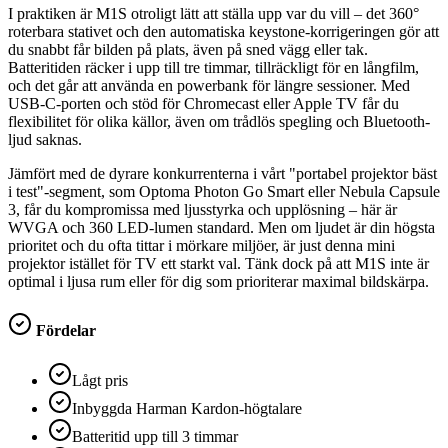
I praktiken är M1S otroligt lätt att ställa upp var du vill – det 360°
roterbara stativet och den automatiska keystone-korrigeringen gör att
du snabbt får bilden på plats, även på sned vägg eller tak.
Batteritiden räcker i upp till tre timmar, tillräckligt för en långfilm,
och det går att använda en powerbank för längre sessioner. Med
USB-C-porten och stöd för Chromecast eller Apple TV får du
flexibilitet för olika källor, även om trådlös spegling och Bluetooth-
ljud saknas.
Jämfört med de dyrare konkurrenterna i vårt "portabel projektor bäst
i test"-segment, som Optoma Photon Go Smart eller Nebula Capsule
3, får du kompromissa med ljusstyrka och upplösning – här är
WVGA och 360 LED-lumen standard. Men om ljudet är din högsta
prioritet och du ofta tittar i mörkare miljöer, är just denna mini
projektor istället för TV ett starkt val. Tänk dock på att M1S inte är
optimal i ljusa rum eller för dig som prioriterar maximal bildskärpa.
Fördelar
Lågt pris
Inbyggda Harman Kardon-högtalare
Batteritid upp till 3 timmar