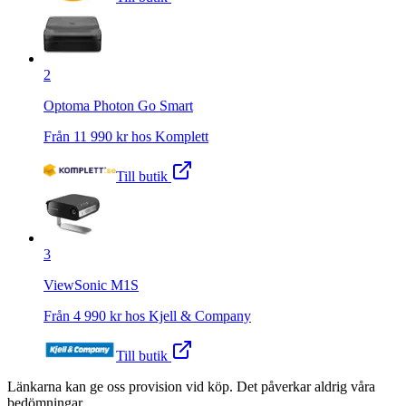
2
Optoma Photon Go Smart
Från
11 990
kr hos
Komplett
Till butik
3
ViewSonic M1S
Från
4 990
kr hos
Kjell & Company
Till butik
Länkarna kan ge oss provision vid köp. Det påverkar aldrig våra
bedömningar.