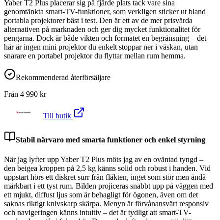
Yaber T2 Plus placerar sig på fjärde plats tack vare sina
genomtänkta smart-TV-funktioner, som verkligen sticker ut bland
portabla projektorer bäst i test. Den är ett av de mer prisvärda
alternativen på marknaden och ger dig mycket funktionalitet för
pengarna. Dock är både vikten och formatet en begränsning – det
här är ingen mini projektor du enkelt stoppar ner i väskan, utan
snarare en portabel projektor du flyttar mellan rum hemma.
Rekommenderad återförsäljare
Från
4 990
kr
Till butik
Stabil närvaro med smarta funktioner och enkel styrning
När jag lyfter upp Yaber T2 Plus möts jag av en oväntad tyngd –
den beigea kroppen på 2,5 kg känns solid och robust i handen. Vid
uppstart hörs ett diskret surr från fläkten, inget som stör men ändå
märkbart i ett tyst rum. Bilden projiceras snabbt upp på väggen med
ett mjukt, diffust ljus som är behagligt för ögonen, även om det
saknas riktigt knivskarp skärpa. Menyn är förvånansvärt responsiv
och navigeringen känns intuitiv – det är tydligt att smart-TV-