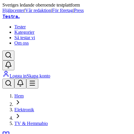
Sveriges ledande oberoende testplattform
Hjälpcenter
|
Vår redaktion
|
För företag
|
Press
Testra
.
Tester
Kategorier
Så testar vi
Om oss
Logga in
Skapa konto
Hem
Elektronik
TV & Hemmabio