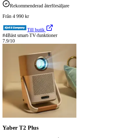
Rekommenderad återförsäljare
Från
4 990
kr
Till butik
#
4
Bäst smart-TV-funktioner
7.9
/10
Yaber T2 Plus