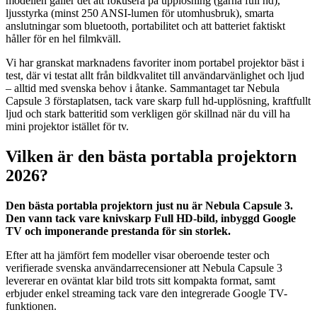
modellen gäller det att fokusera på upplösning (gärna full hd),
ljusstyrka (minst 250 ANSI-lumen för utomhusbruk), smarta
anslutningar som bluetooth, portabilitet och att batteriet faktiskt
håller för en hel filmkväll.
Vi har granskat marknadens favoriter inom portabel projektor bäst i
test, där vi testat allt från bildkvalitet till användarvänlighet och ljud
– alltid med svenska behov i åtanke. Sammantaget tar Nebula
Capsule 3 förstaplatsen, tack vare skarp full hd-upplösning, kraftfullt
ljud och stark batteritid som verkligen gör skillnad när du vill ha
mini projektor istället för tv.
Vilken är den bästa portabla projektorn
2026?
Den bästa portabla projektorn just nu är Nebula Capsule 3.
Den vann tack vare knivskarp Full HD-bild, inbyggd Google
TV och imponerande prestanda för sin storlek.
Efter att ha jämfört fem modeller visar oberoende tester och
verifierade svenska användarrecensioner att Nebula Capsule 3
levererar en oväntat klar bild trots sitt kompakta format, samt
erbjuder enkel streaming tack vare den integrerade Google TV-
funktionen.