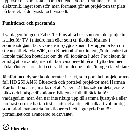
upplevelsen står i fokus här. Den enda doften i rummet är lätt
elektronik, inget som stör, men formatet gör att projektorn tar plats
på bordet, både fysiskt och visuellt.
Funktioner och prestanda
I vardagen fungerar Yaber T2 Plus allra bäst som en mini projektor
istället för TV i mindre rum eller som en flexibel lösning i
sommarstugan. Tack vare de inbyggda smart-TV-apparna kan du
streama direkt via WiFi, och Bluetooth-funktionen gör det enkelt att
koppla trådlösa högtalare om du vill förstärka ljudet. Projektorn är
smidig att använda, men du bör vara beredd på att flytta den med
båda händerna och hitta ett stabilt underlag – det är ingen lättviktare.
Jämfört med dyrare konkurrenter i testet, som portabel projektor med
full HD 250 ANSI Bluetooth och portabel projektor med Harman
Kardon-högtalare, märks det att Yaber T2 Plus saknar detaljerade
bild- och ljudspecifikationer. Bilden är fullt tillräcklig för
vardagsfilm, men den når inte riktigt upp till samma ljusstyrka eller
kontrast som de bästa i test. Trots det är den ett solklart val för dig
som prioriterar smarta funktioner och ett lägre pris framför
portabilitet och avancerad bildkvalitet.
Fördelar