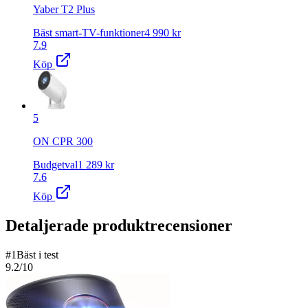
Yaber T2 Plus
Bäst smart-TV-funktioner
4 990
kr
7.9
Köp
5
ON CPR 300
Budgetval
1 289
kr
7.6
Köp
Detaljerade produktrecensioner
#
1
Bäst i test
9.2
/10