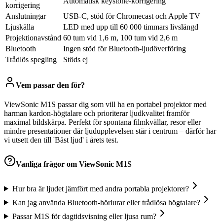
Automatisk keystone-korrigering
korrigering
Anslutningar
USB-C, stöd för Chromecast och Apple TV
Ljuskälla
LED med upp till 60 000 timmars livslängd
Projektionavstånd
60 tum vid 1,6 m, 100 tum vid 2,6 m
Bluetooth
Ingen stöd för Bluetooth-ljudöverföring
Trådlös spegling
Stöds ej
Vem passar den för?
ViewSonic M1S passar dig som vill ha en portabel projektor med
harman kardon-högtalare och prioriterar ljudkvalitet framför
maximal bildskärpa. Perfekt för spontana filmkvällar, resor eller
mindre presentationer där ljudupplevelsen står i centrum – därför har
vi utsett den till 'Bäst ljud' i årets test.
Vanliga frågor om
ViewSonic M1S
Hur bra är ljudet jämfört med andra portabla projektorer?
Kan jag använda Bluetooth-hörlurar eller trådlösa högtalare?
Passar M1S för dagtidsvisning eller ljusa rum?