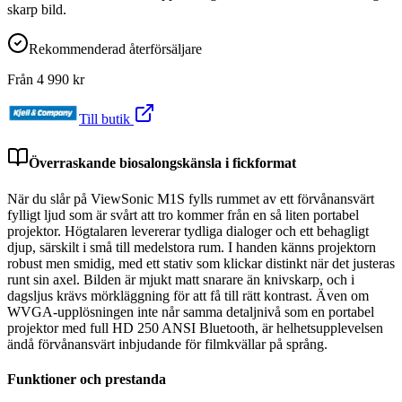
skarp bild.
Rekommenderad återförsäljare
Från
4 990
kr
Till butik
Överraskande biosalongskänsla i fickformat
När du slår på ViewSonic M1S fylls rummet av ett förvånansvärt
fylligt ljud som är svårt att tro kommer från en så liten portabel
projektor. Högtalaren levererar tydliga dialoger och ett behagligt
djup, särskilt i små till medelstora rum. I handen känns projektorn
robust men smidig, med ett stativ som klickar distinkt när det justeras
runt sin axel. Bilden är mjukt matt snarare än knivskarp, och i
dagsljus krävs mörkläggning för att få till rätt kontrast. Även om
WVGA-upplösningen inte når samma detaljnivå som en portabel
projektor med full HD 250 ANSI Bluetooth, är helhetsupplevelsen
ändå förvånansvärt inbjudande för filmkvällar på språng.
Funktioner och prestanda