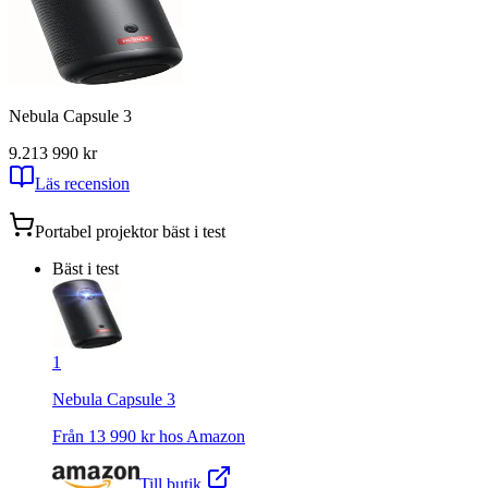
Nebula Capsule 3
9.2
13 990
kr
Läs recension
Portabel projektor
bäst i test
Bäst i test
1
Nebula Capsule 3
Från
13 990
kr hos
Amazon
Till butik