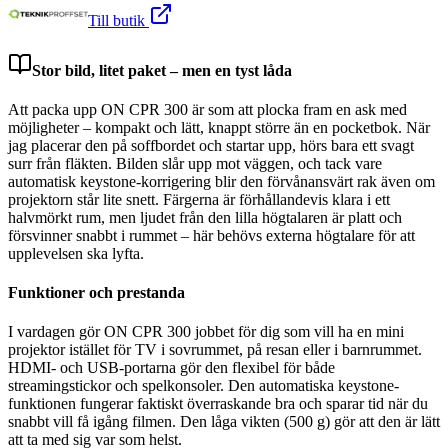
Till butik
Stor bild, litet paket – men en tyst låda
Att packa upp ON CPR 300 är som att plocka fram en ask med
möjligheter – kompakt och lätt, knappt större än en pocketbok. När
jag placerar den på soffbordet och startar upp, hörs bara ett svagt
surr från fläkten. Bilden slår upp mot väggen, och tack vare
automatisk keystone-korrigering blir den förvånansvärt rak även om
projektorn står lite snett. Färgerna är förhållandevis klara i ett
halvmörkt rum, men ljudet från den lilla högtalaren är platt och
försvinner snabbt i rummet – här behövs externa högtalare för att
upplevelsen ska lyfta.
Funktioner och prestanda
I vardagen gör ON CPR 300 jobbet för dig som vill ha en mini
projektor istället för TV i sovrummet, på resan eller i barnrummet.
HDMI- och USB-portarna gör den flexibel för både
streamingstickor och spelkonsoler. Den automatiska keystone-
funktionen fungerar faktiskt överraskande bra och sparar tid när du
snabbt vill få igång filmen. Den låga vikten (500 g) gör att den är lätt
att ta med sig var som helst.