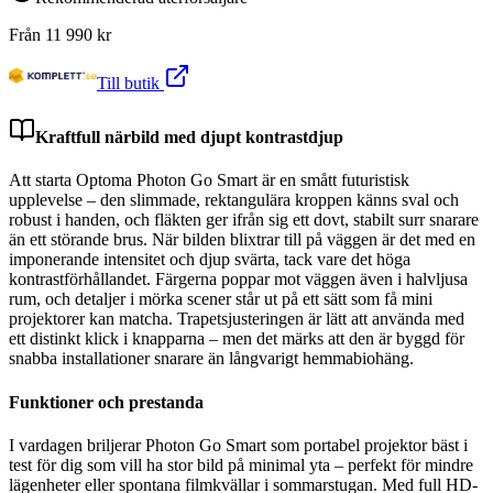
Från
11 990
kr
Till butik
Kraftfull närbild med djupt kontrastdjup
Att starta Optoma Photon Go Smart är en smått futuristisk
upplevelse – den slimmade, rektangulära kroppen känns sval och
robust i handen, och fläkten ger ifrån sig ett dovt, stabilt surr snarare
än ett störande brus. När bilden blixtrar till på väggen är det med en
imponerande intensitet och djup svärta, tack vare det höga
kontrastförhållandet. Färgerna poppar mot väggen även i halvljusa
rum, och detaljer i mörka scener står ut på ett sätt som få mini
projektorer kan matcha. Trapetsjusteringen är lätt att använda med
ett distinkt klick i knapparna – men det märks att den är byggd för
snabba installationer snarare än långvarigt hemmabiohäng.
Funktioner och prestanda
I vardagen briljerar Photon Go Smart som portabel projektor bäst i
test för dig som vill ha stor bild på minimal yta – perfekt för mindre
lägenheter eller spontana filmkvällar i sommarstugan. Med full HD-