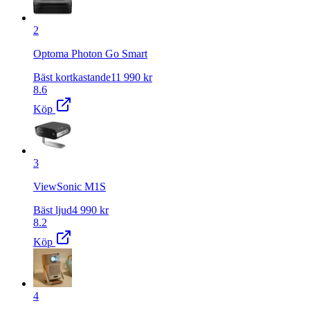
2
Optoma Photon Go Smart
Bäst kortkastande
11 990
kr
8.6
Köp
3
ViewSonic M1S
Bäst ljud
4 990
kr
8.2
Köp
4