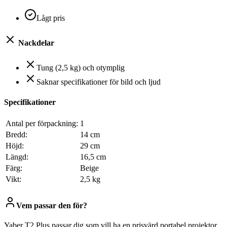
Lågt pris
Nackdelar
Tung (2,5 kg) och otymplig
Saknar specifikationer för bild och ljud
Specifikationer
Antal per förpackning:
1
Bredd:
14 cm
Höjd:
29 cm
Längd:
16,5 cm
Färg:
Beige
Vikt:
2,5 kg
Vem passar den för?
Yaber T2 Plus passar dig som vill ha en prisvärd portabel projektor