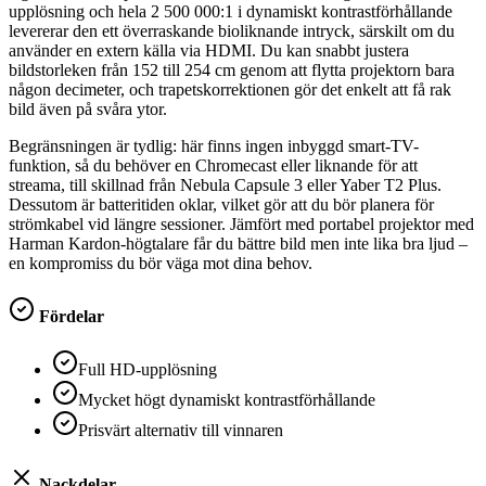
upplösning och hela 2 500 000:1 i dynamiskt kontrastförhållande
levererar den ett överraskande bioliknande intryck, särskilt om du
använder en extern källa via HDMI. Du kan snabbt justera
bildstorleken från 152 till 254 cm genom att flytta projektorn bara
någon decimeter, och trapetskorrektionen gör det enkelt att få rak
bild även på svåra ytor.
Begränsningen är tydlig: här finns ingen inbyggd smart-TV-
funktion, så du behöver en Chromecast eller liknande för att
streama, till skillnad från Nebula Capsule 3 eller Yaber T2 Plus.
Dessutom är batteritiden oklar, vilket gör att du bör planera för
strömkabel vid längre sessioner. Jämfört med portabel projektor med
Harman Kardon-högtalare får du bättre bild men inte lika bra ljud –
en kompromiss du bör väga mot dina behov.
Fördelar
Full HD-upplösning
Mycket högt dynamiskt kontrastförhållande
Prisvärt alternativ till vinnaren
Nackdelar