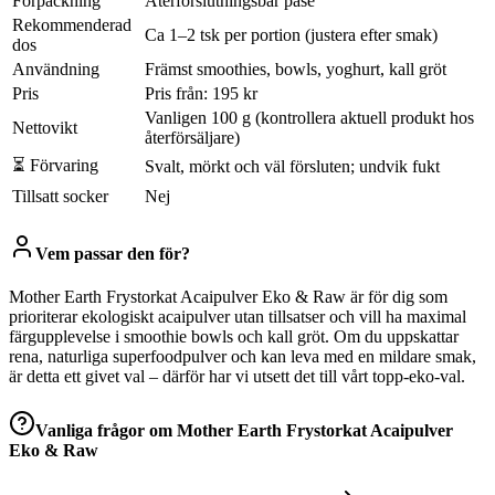
Förpackning
Återförslutningsbar påse
Rekommenderad
Ca 1–2 tsk per portion (justera efter smak)
dos
Användning
Främst smoothies, bowls, yoghurt, kall gröt
Pris
Pris från: 195 kr
Vanligen 100 g (kontrollera aktuell produkt hos
Nettovikt
återförsäljare)
⏳ Förvaring
Svalt, mörkt och väl försluten; undvik fukt
Tillsatt socker
Nej
Vem passar den för?
Mother Earth Frystorkat Acaipulver Eko & Raw är för dig som
prioriterar ekologiskt acaipulver utan tillsatser och vill ha maximal
färgupplevelse i smoothie bowls och kall gröt. Om du uppskattar
rena, naturliga superfoodpulver och kan leva med en mildare smak,
är detta ett givet val – därför har vi utsett det till vårt topp-eko-val.
Vanliga frågor om
Mother Earth Frystorkat Acaipulver
Eko & Raw