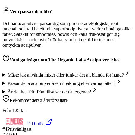
Vem passar den för?
Det här acaipulvret passar dig som prioriterar ekologiskt, rent
innehåll och vill ha ett milt superfoodpulver att variera i många olika
rätter. Särskilt för smoothies, bowls och kalla frukostar gör sig
pulvret bäst – och just därför har vi utsett det till testets mest
omtyckta acaipulver.
Vanliga frågor om
The Organic Labs Acaipulver Eko
Måste jag använda mixer eller funkar det att blanda för hand?
Passar detta acaipulver även i bakning eller varma rätter?
Är det helt fritt från tillsatser och allergener?
Rekommenderad återförsäljare
Från
125
kr
Till butik
#
4
Prisvänligast
7.41
/10