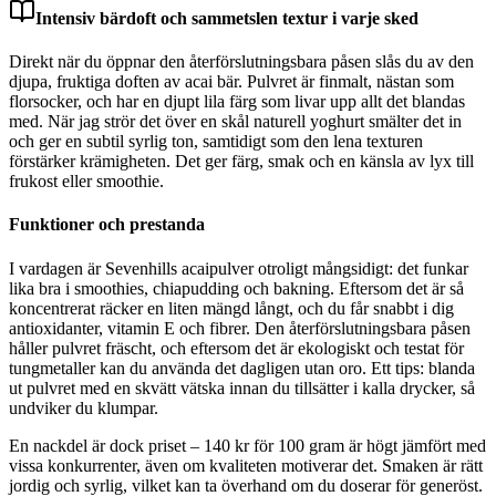
Intensiv bärdoft och sammetslen textur i varje sked
Direkt när du öppnar den återförslutningsbara påsen slås du av den
djupa, fruktiga doften av acai bär. Pulvret är finmalt, nästan som
florsocker, och har en djupt lila färg som livar upp allt det blandas
med. När jag strör det över en skål naturell yoghurt smälter det in
och ger en subtil syrlig ton, samtidigt som den lena texturen
förstärker krämigheten. Det ger färg, smak och en känsla av lyx till
frukost eller smoothie.
Funktioner och prestanda
I vardagen är Sevenhills acaipulver otroligt mångsidigt: det funkar
lika bra i smoothies, chiapudding och bakning. Eftersom det är så
koncentrerat räcker en liten mängd långt, och du får snabbt i dig
antioxidanter, vitamin E och fibrer. Den återförslutningsbara påsen
håller pulvret fräscht, och eftersom det är ekologiskt och testat för
tungmetaller kan du använda det dagligen utan oro. Ett tips: blanda
ut pulvret med en skvätt vätska innan du tillsätter i kalla drycker, så
undviker du klumpar.
En nackdel är dock priset – 140 kr för 100 gram är högt jämfört med
vissa konkurrenter, även om kvaliteten motiverar det. Smaken är rätt
jordig och syrlig, vilket kan ta överhand om du doserar för generöst.