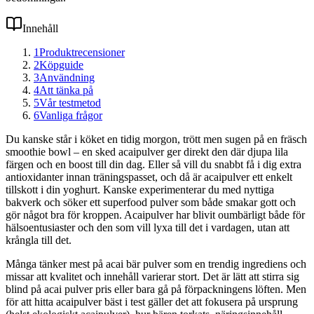
Innehåll
1
Produktrecensioner
2
Köpguide
3
Användning
4
Att tänka på
5
Vår testmetod
6
Vanliga frågor
Du kanske står i köket en tidig morgon, trött men sugen på en fräsch
smoothie bowl – en sked acaipulver ger direkt den där djupa lila
färgen och en boost till din dag. Eller så vill du snabbt få i dig extra
antioxidanter innan träningspasset, och då är acaipulver ett enkelt
tillskott i din yoghurt. Kanske experimenterar du med nyttiga
bakverk och söker ett superfood pulver som både smakar gott och
gör något bra för kroppen. Acaipulver har blivit oumbärligt både för
hälsoentusiaster och den som vill lyxa till det i vardagen, utan att
krångla till det.
Många tänker mest på acai bär pulver som en trendig ingrediens och
missar att kvalitet och innehåll varierar stort. Det är lätt att stirra sig
blind på acai pulver pris eller bara gå på förpackningens löften. Men
för att hitta acaipulver bäst i test gäller det att fokusera på ursprung