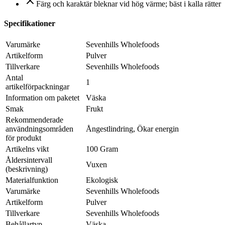
Färg och karaktär bleknar vid hög värme; bäst i kalla rätter
Specifikationer
Varumärke
Sevenhills Wholefoods
Artikelform
Pulver
Tillverkare
Sevenhills Wholefoods
Antal
1
artikelförpackningar
Information om paketet
Väska
Smak
Frukt
Rekommenderade
användningsområden
Ångestlindring, Ökar energin
för produkt
Artikelns vikt
100 Gram
Åldersintervall
Vuxen
(beskrivning)
Materialfunktion
Ekologisk
Varumärke
Sevenhills Wholefoods
Artikelform
Pulver
Tillverkare
Sevenhills Wholefoods
Behållartyp
Väska