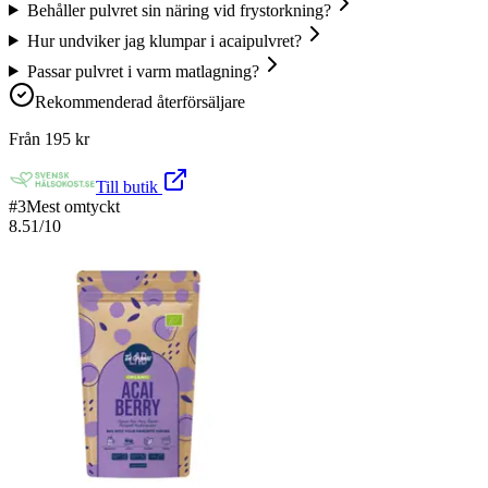
Behåller pulvret sin näring vid frystorkning?
Hur undviker jag klumpar i acaipulvret?
Passar pulvret i varm matlagning?
Rekommenderad återförsäljare
Från
195
kr
Till butik
#
3
Mest omtyckt
8.51
/10