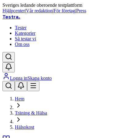
Sveriges ledande oberoende testplattform
Hjälpcenter
|
Vår redaktion
|
För företag
|
Press
Testra
.
Tester
Kategorier
Så testar vi
Om oss
Logga in
Skapa konto
Hem
Träning & Hälsa
Hälsokost