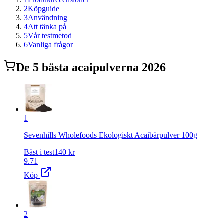
2
Köpguide
3
Användning
4
Att tänka på
5
Vår testmetod
6
Vanliga frågor
De
5
bästa
acaipulver
na 2026
1
Sevenhills Wholefoods Ekologiskt Acaibärpulver 100g
Bäst i test
140
kr
9.71
Köp
2