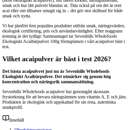
(helst ekologiskt acaipulver), hur bären torkats, näringsinnehåll,
smak och hur lätt pulvret blandas ut. Titta också på om det är rent
acai eller om tillsatser smugit sig in – det gör stor skillnad för både
smak och nytta.
Vi har jämfört fem populära produkter utifrån smak, näringsvärden,
ekologisk certifiering, pris och användarvänlighet. Efter noggrann
testning är det tydligt: Sammantaget tar Sevenhills Wholefoods
Ekologiskt Acaibärpulver 100g förstaplatsen i vårt acaipulver bäst i
test.
Vilket acaipulver är bäst i test 2026?
Det bästa acaipulvret just nu är Sevenhills Wholefoods
Ekologiskt Acaibärpulver. Det utmärker sig genom hög
koncentration och näringsrik sammansättning.
Sevenhills Wholefoods acaipulver har genomgått skonsam
frystorkning för att bevara näringsämnen som vitamin A, E och järn.
Produkten är ekologisk och uppskattad för sin rena, autentiska
smakprofil.
Innehåll
1
Produktrecensioner