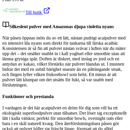
Till butik
Silkeslent pulver med Amazonas djupa violetta nyans
När påsen öppnas möts du av ett lätt, nästan pudrigt acaipulver med
en intensivt lila nyans som direkt för tankarna till färska acaibär.
Konsistensen är så fin att pulvret nästan svävar i luften när du mäter
upp det – det smälter snabbt in i kall yoghurt eller smoothie utan att
lämna gryniga spår. Doften är diskret, med inslag av jord och en
antydan av kakao, vilket förstärks när pulvret blandas ut. I munnen
bidrar det med en subtil bärighet snarare än en påträngande smak,
och färgen lyfter vilken frukostbowl som helst. Ett minus är att
pulvret lätt klumpar om det utsätts för fukt, så var snabb med
förslutningen.
Funktioner och prestanda
I vardagen är det här acaipulvret en dröm för dig som vill ha ett
ekologiskt superfoodpulver utan tillsatser. Det löser sig exceptionellt
lätt i kalla vätskor, perfekt för smoothie bowls, overnight oats eller
bara i en skål naturell kvarg. Den återförslutningsbara påsen gör
också att pulvret håller sig fräscht länge, förutsatt att du alltid