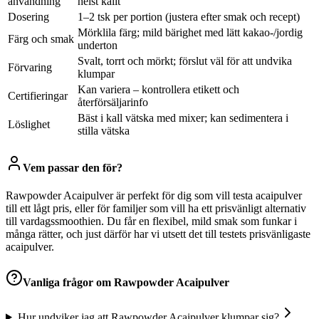
användning
helst kallt
Dosering
1–2 tsk per portion (justera efter smak och recept)
Mörklila färg; mild bärighet med lätt kakao-/jordig
Färg och smak
underton
Svalt, torrt och mörkt; förslut väl för att undvika
Förvaring
klumpar
Kan variera – kontrollera etikett och
Certifieringar
återförsäljarinfo
Bäst i kall vätska med mixer; kan sedimentera i
Löslighet
stilla vätska
Vem passar den för?
Rawpowder Acaipulver är perfekt för dig som vill testa acaipulver
till ett lågt pris, eller för familjer som vill ha ett prisvänligt alternativ
till vardagssmoothien. Du får en flexibel, mild smak som funkar i
många rätter, och just därför har vi utsett det till testets prisvänligaste
acaipulver.
Vanliga frågor om
Rawpowder Acaipulver
Hur undviker jag att Rawpowder Acaipulver klumpar sig?