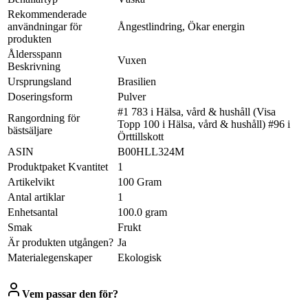
Rekommenderade
användningar för
Ångestlindring, Ökar energin
produkten
Åldersspann
Vuxen
Beskrivning
Ursprungsland
Brasilien
Doseringsform
Pulver
#1 783 i Hälsa, vård & hushåll (Visa
Rangordning för
Topp 100 i Hälsa, vård & hushåll) #96 i
bästsäljare
Örttillskott
ASIN
B00HLL324M
Produktpaket Kvantitet
1
Artikelvikt
100 Gram
Antal artiklar
1
Enhetsantal
100.0 gram
Smak
Frukt
Är produkten utgången?
Ja
Materialegenskaper
Ekologisk
Vem passar den för?