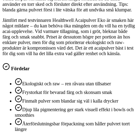
använder en torr sked och försluter direkt efter användning. Tips:
blanda gärna pulvret först i lite vätska för att undvika små klumpar.
Jämfört med testvinnaren Healthwell Acaipulver Eko är smaken här
något mildare – du kan behöva öka mängden om du vill ha en tydlig
acai-upplevelse. Vid varmare tillagning, som i gröt, bleknar både
färg och smak snabbt. Priset är dessutom högre per portion än hos
enklare pulver, men för dig som prioriterar ekologiskt och raw-
produkter är kompromissen värd det. Det är ett acaipulver bäst i test
för dig som vill ha det lilla extra vad gäller renhet och känsla.
Fördelar
Ekologiskt och raw – ren råvara utan tillsatser
Frystorkat för bevarad färg och skonsam smak
Finmalt pulver som blandar sig väl i kalla drycker
Djup lila pigmentering ger stark visuell effekt i bowls och
smoothies
Återförslutningsbar förpackning som håller pulvret torrt
längre