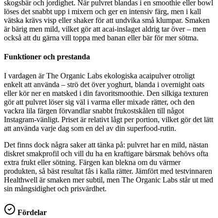
skogsbär och jordighet. När pulvret blandas i en smoothie eller bowl
löses det snabbt upp i mixern och ger en intensiv färg, men i kall
vätska krävs visp eller shaker för att undvika små klumpar. Smaken
är bärig men mild, vilket gör att acai-inslaget aldrig tar över – men
också att du gärna vill toppa med banan eller bär för mer sötma.
Funktioner och prestanda
I vardagen är The Organic Labs ekologiska acaipulver otroligt
enkelt att använda – strö det över yoghurt, blanda i overnight oats
eller kör ner en matsked i din favoritsmoothie. Den silkiga texturen
gör att pulvret löser sig väl i varma eller mixade rätter, och den
vackra lila färgen förvandlar snabbt frukostskålen till något
Instagram-vänligt. Priset är relativt lågt per portion, vilket gör det lätt
att använda varje dag som en del av din superfood-rutin.
Det finns dock några saker att tänka på: pulvret har en mild, nästan
diskret smakprofil och vill du ha en kraftigare bärsmak behövs ofta
extra frukt eller sötning. Färgen kan blekna om du värmer
produkten, så bäst resultat fås i kalla rätter. Jämfört med testvinnaren
Healthwell är smaken mer subtil, men The Organic Labs står ut med
sin mångsidighet och prisvärdhet.
Fördelar