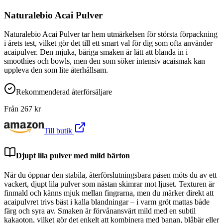
Naturalebio Acai Pulver
Naturalebio Acai Pulver tar hem utmärkelsen för största förpackning
i årets test, vilket gör det till ett smart val för dig som ofta använder
acaipulver. Den mjuka, bäriga smaken är lätt att blanda in i
smoothies och bowls, men den som söker intensiv acaismak kan
uppleva den som lite återhållsam.
Rekommenderad återförsäljare
Från
267
kr
Till butik
Djupt lila pulver med mild bärton
När du öppnar den stabila, återförslutningsbara påsen möts du av ett
vackert, djupt lila pulver som nästan skimrar mot ljuset. Texturen är
finmald och känns mjuk mellan fingrarna, men du märker direkt att
acaipulvret trivs bäst i kalla blandningar – i varm gröt mattas både
färg och syra av. Smaken är förvånansvärt mild med en subtil
kakaoton, vilket gör det enkelt att kombinera med banan, blåbär eller