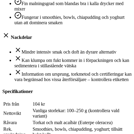
Fin malningsgrad som blandas bra i kalla drycker med
mixer
Fungerar i smoothies, bowls, chiapudding och yoghurt
utan att dominera smaken
Nackdelar
Mindre intensiv smak och doft än dyrare alternativ
Kan klumpa om fukt kommer in i förpackningen och kan
sedimentera i stillastående vätska
Information om ursprung, torkmetod och certifieringar kan
vara begränsad hos vissa återförsäljare – kontrollera etiketten
Specifikationer
Pris från
104 kr
Vanliga storlekar: 100–250 g (kontrollera vald
Nettovikt
variant)
Råvara
Torkat och malt acaíbär (Euterpe oleracea)
Rek.
Smoothies, bowls, chiapudding, yoghurt; tillsätt