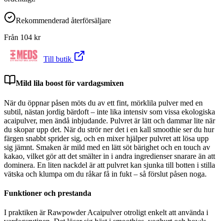
Rekommenderad återförsäljare
Från
104
kr
Till butik
Mild lila boost för vardagsmixen
När du öppnar påsen möts du av ett fint, mörklila pulver med en
subtil, nästan jordig bärdoft – inte lika intensiv som vissa ekologiska
acaipulver, men ändå inbjudande. Pulvret är lätt och dammar lite när
du skopar upp det. När du strör ner det i en kall smoothie ser du hur
färgen snabbt sprider sig, och en mixer hjälper pulvret att lösa upp
sig jämnt. Smaken är mild med en lätt söt bärighet och en touch av
kakao, vilket gör att det smälter in i andra ingredienser snarare än att
dominera. En liten nackdel är att pulvret kan sjunka till botten i stilla
vätska och klumpa om du råkar få in fukt – så förslut påsen noga.
Funktioner och prestanda
I praktiken är Rawpowder Acaipulver otroligt enkelt att använda i