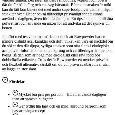
vardagsrutinen. Det löser sig bäst i smoothies, yoghurt och bowls
där du får både färg och en svag bärsmak. Eftersom smaken är mild
kan du lätt kombinera det med andra superfoodpulver utan att någon
smak tar över. Det är också tillräckligt prisvänligt för att kunna
användas dagligen, även för hela familjen. Ett tips är att alltid tillsätta
pulvret sist och använda en mixer för att undvika att det sjunker till
botten.
Jämfört med testvinnarna märks det dock att Rawpowder har en
mindre distinkt acai-karaktär och doft, vilket kan vara en nackdel om
du söker den där djupa, syrliga smaken som ofta finns i ekologiskt
acaipulver. Informationen om ursprung och certifieringar är inte lika
tydlig, så den som är noga med ekologiskt eller raw food bör
dubbelkolla etiketten. Trots det är Rawpowder ett mycket prisvärt
och flexibelt alternativ, särskilt om du vill prova acaibärpulver utan
att lägga en stor slant.
Fördelar
Mycket bra pris per portion – lätt att använda dagligen
utan att spräcka budgeten
Ger tydlig lila färg och en mild, allround bärprofil som
passar många recept