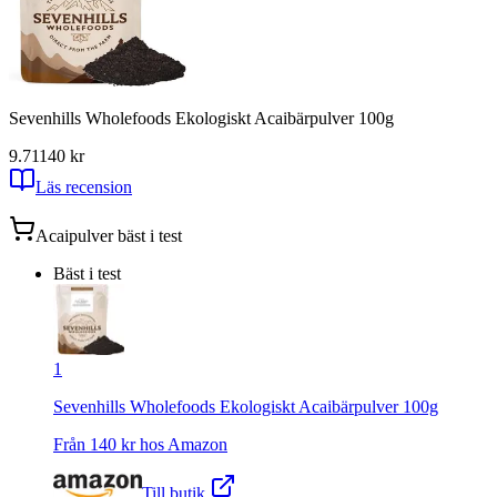
Sevenhills Wholefoods Ekologiskt Acaibärpulver 100g
9.71
140
kr
Läs recension
Acaipulver
bäst i test
Bäst i test
1
Sevenhills Wholefoods Ekologiskt Acaibärpulver 100g
Från
140
kr hos
Amazon
Till butik