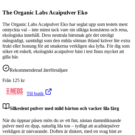
The Organic Labs Acaipulver Eko
The Organic Labs Acaipulver Eko har seglat upp som testets mest
omtyckta val – inte minst tack vare sin silkiga konsistens och rena,
ekologiska innehåll. Dess neutrala bärsmak gör det otroligt
mångsidigt, samtidigt som den milda sötman ibland kräver lite extra
frukt eller honung för att smakerna verkligen ska lyfta. För dig som
söker ett enkelt, ekologiskt acaipulver bäst i test finns mycket att
gilla här.
Rekommenderad återförsäljare
Från
125
kr
Till butik
Silkeslent pulver med mild bärton och vacker lila färg
När du öppnar påsen möts du av ett fint, nästan dammliknande
pulver med en djup, naturlig lila ton – tydligt att acaibärpulver
verkligen är närvarande. Doften är diskret, med en svag hint av