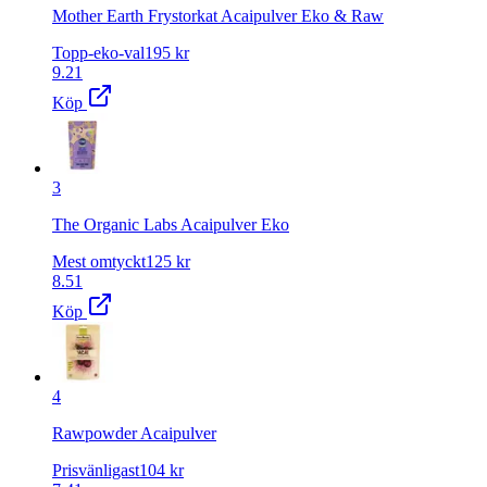
Mother Earth Frystorkat Acaipulver Eko & Raw
Topp-eko-val
195
kr
9.21
Köp
3
The Organic Labs Acaipulver Eko
Mest omtyckt
125
kr
8.51
Köp
4
Rawpowder Acaipulver
Prisvänligast
104
kr