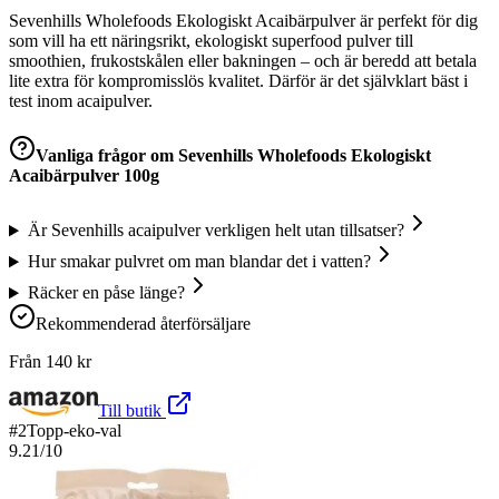
Sevenhills Wholefoods Ekologiskt Acaibärpulver är perfekt för dig
som vill ha ett näringsrikt, ekologiskt superfood pulver till
smoothien, frukostskålen eller bakningen – och är beredd att betala
lite extra för kompromisslös kvalitet. Därför är det självklart bäst i
test inom acaipulver.
Vanliga frågor om
Sevenhills Wholefoods Ekologiskt
Acaibärpulver 100g
Är Sevenhills acaipulver verkligen helt utan tillsatser?
Hur smakar pulvret om man blandar det i vatten?
Räcker en påse länge?
Rekommenderad återförsäljare
Från
140
kr
Till butik
#
2
Topp-eko-val
9.21
/10