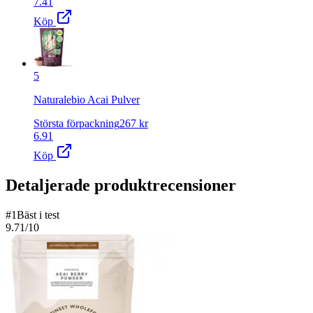
7.41
Köp
5
Naturalebio Acai Pulver
Största förpackning
267
kr
6.91
Köp
Detaljerade produktrecensioner
#
1
Bäst i test
9.71
/10