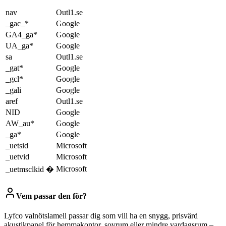
nav
Outl1.se
_gac_*
Google
GA4_ga*
Google
UA_ga*
Google
sa
Outl1.se
_gat*
Google
_gcl*
Google
_gali
Google
aref
Outl1.se
NID
Google
AW_au*
Google
_ga*
Google
_uetsid
Microsoft
_uetvid
Microsoft
Microsoft
_uetmsclkid �
Vem passar den för?
Lyfco valnötslamell passar dig som vill ha en snygg, prisvärd
akustikpanel för hemmakontor, sovrum eller mindre vardagsrum –