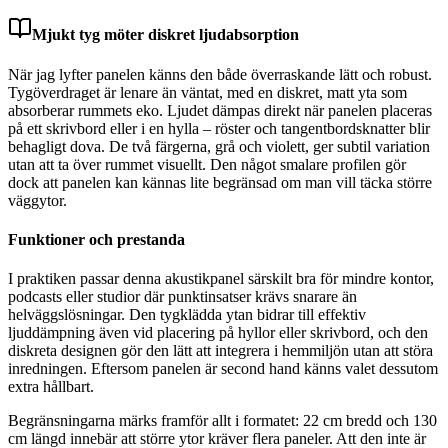
Mjukt tyg möter diskret ljudabsorption
När jag lyfter panelen känns den både överraskande lätt och robust.
Tygöverdraget är lenare än väntat, med en diskret, matt yta som
absorberar rummets eko. Ljudet dämpas direkt när panelen placeras
på ett skrivbord eller i en hylla – röster och tangentbordsknatter blir
behagligt dova. De två färgerna, grå och violett, ger subtil variation
utan att ta över rummet visuellt. Den något smalare profilen gör
dock att panelen kan kännas lite begränsad om man vill täcka större
väggytor.
Funktioner och prestanda
I praktiken passar denna akustikpanel särskilt bra för mindre kontor,
podcasts eller studior där punktinsatser krävs snarare än
helväggslösningar. Den tygklädda ytan bidrar till effektiv
ljuddämpning även vid placering på hyllor eller skrivbord, och den
diskreta designen gör den lätt att integrera i hemmiljön utan att störa
inredningen. Eftersom panelen är second hand känns valet dessutom
extra hållbart.
Begränsningarna märks framför allt i formatet: 22 cm bredd och 130
cm längd innebär att större ytor kräver flera paneler. Att den inte är