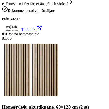
Finns den i fler färger än grå och violett?
Rekommenderad återförsäljare
Från
302
kr
Till butik
#
4
Bäst för hemmastudio
8.1
/10
Homestyle4u akustikpanel 60×120 cm (2 st)