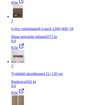
Köp
2
Lyfco valnötslamell 2-pack 1200×600×18
Bästa prisvärda trälamell
375
kr
8.8
Köp
3
Tygklädd akustikpanel 22×130 cm
Budgetval
302
kr
8.6
Köp