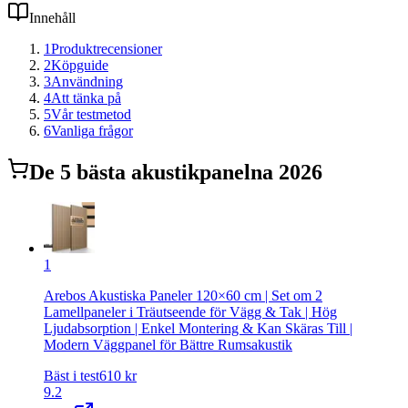
Innehåll
1
Produktrecensioner
2
Köpguide
3
Användning
4
Att tänka på
5
Vår testmetod
6
Vanliga frågor
De
5
bästa
akustikpanel
na 2026
1
Arebos Akustiska Paneler 120×60 cm | Set om 2
Lamellpaneler i Träutseende för Vägg & Tak | Hög
Ljudabsorption | Enkel Montering & Kan Skäras Till |
Modern Väggpanel för Bättre Rumsakustik
Bäst i test
610
kr
9.2