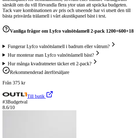
särskilt om du vill förvandla flera ytor utan att spräcka budgeten.
Tack vare kombinationen av pris och utseende har vi utsett den till
bästa prisvärda trälamell i vårt akustikpanel bäst i test.
Vanliga frågor om
Lyfco valnötslamell 2-pack 1200×600×18
Fungerar Lyfco valnötslamell i badrum eller våtrum?
Hur monterar man Lyfco valnötslamell bäst?
Hur många kvadratmeter täcker ett 2-pack?
Rekommenderad återförsäljare
Från
375
kr
Till butik
#
3
Budgetval
8.6
/10