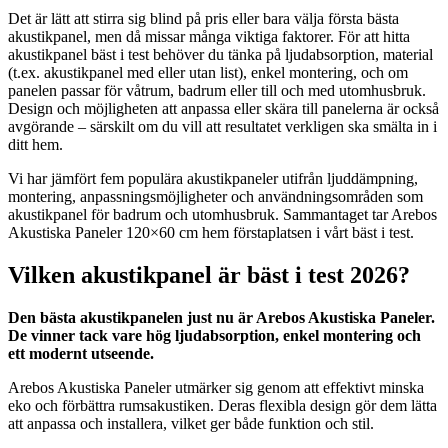
Det är lätt att stirra sig blind på pris eller bara välja första bästa
akustikpanel, men då missar många viktiga faktorer. För att hitta
akustikpanel bäst i test behöver du tänka på ljudabsorption, material
(t.ex. akustikpanel med eller utan list), enkel montering, och om
panelen passar för våtrum, badrum eller till och med utomhusbruk.
Design och möjligheten att anpassa eller skära till panelerna är också
avgörande – särskilt om du vill att resultatet verkligen ska smälta in i
ditt hem.
Vi har jämfört fem populära akustikpaneler utifrån ljuddämpning,
montering, anpassningsmöjligheter och användningsområden som
akustikpanel för badrum och utomhusbruk. Sammantaget tar Arebos
Akustiska Paneler 120×60 cm hem förstaplatsen i vårt bäst i test.
Vilken akustikpanel är bäst i test 2026?
Den bästa akustikpanelen just nu är Arebos Akustiska Paneler.
De vinner tack vare hög ljudabsorption, enkel montering och
ett modernt utseende.
Arebos Akustiska Paneler utmärker sig genom att effektivt minska
eko och förbättra rumsakustiken. Deras flexibla design gör dem lätta
att anpassa och installera, vilket ger både funktion och stil.