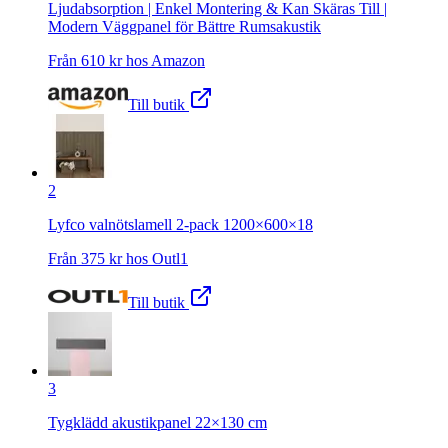
Ljudabsorption | Enkel Montering & Kan Skäras Till |
Modern Väggpanel för Bättre Rumsakustik
Från
610
kr hos
Amazon
Till butik
2
Lyfco valnötslamell 2-pack 1200×600×18
Från
375
kr hos
Outl1
Till butik
3
Tygklädd akustikpanel 22×130 cm