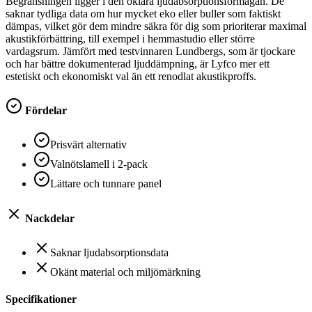
Begränsningen ligger i den oklara ljudabsorptionsförmågan. De
saknar tydliga data om hur mycket eko eller buller som faktiskt
dämpas, vilket gör dem mindre säkra för dig som prioriterar maximal
akustikförbättring, till exempel i hemmastudio eller större
vardagsrum. Jämfört med testvinnaren Lundbergs, som är tjockare
och har bättre dokumenterad ljuddämpning, är Lyfco mer ett
estetiskt och ekonomiskt val än ett renodlat akustikproffs.
Fördelar
Prisvärt alternativ
Valnötslamell i 2-pack
Lättare och tunnare panel
Nackdelar
Saknar ljudabsorptionsdata
Okänt material och miljömärkning
Specifikationer