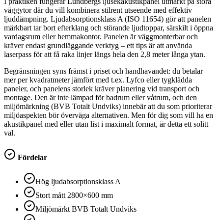
I praktiken fungerar Lundbergs ljusekakustikpanel utmärkt på stora
väggytor där du vill kombinera stilrent utseende med effektiv
ljuddämpning. Ljudabsorptionsklass A (ISO 11654) gör att panelen
märkbart tar bort efterklang och störande ljudtoppar, särskilt i öppna
vardagsrum eller hemmakontor. Panelen är väggmonterbar och
kräver endast grundläggande verktyg – ett tips är att använda
laserpass för att få raka linjer längs hela den 2,8 meter långa ytan.
Begränsningen syns främst i priset och handhavandet: du betalar
mer per kvadratmeter jämfört med t.ex. Lyfco eller tygklädda
paneler, och panelens storlek kräver planering vid transport och
montage. Den är inte lämpad för badrum eller våtrum, och den
miljömärkning (BVB Totalt Undviks) innebär att du som prioriterar
miljöaspekten bör överväga alternativen. Men för dig som vill ha en
akustikpanel med eller utan list i maximalt format, är detta ett solitt
val.
Fördelar
Hög ljudabsorptionsklass A
Stort mått 2800×600 mm
Miljömärkt BVB Totalt Undviks