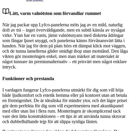
Lätt, varm valnötston som förvandlar rummet
När jag packar upp Lyfco-panelerna möts jag av en mild, naturlig
doft av trä – inget överväldigande, men en subtil känsla av nysågat
virke. Ytan har en varm, jämn valnötsnyans med diskreta ådringar
som fångar ljuset snyggt, och panelerna känns förvånansvärt lätta i
handen. När jag för dem på plats hörs ett dämpat klick mot väggen,
och de tunna lamellerna glider smidigt ihop utan motstånd. Den låga
vikten gör monteringen enkel, men man märker att materialet är
något tunnare än premiumalternativ – ett prisvärt men något enklare
intryck.
Funktioner och prestanda
I vardagen fungerar Lyfco-panelerna utmärkt för dig som vill höja
både ljudkomfort och estetik hemma eller på kontoret utan att betala
en förmögenhet. De är idealiska för mindre ytor, och det lägre priset
gör dem perfekta för dig som vill experimentera med akustikpanel
med eller utan list i flera rum. Monteringen är okomplicerad tack
vare den lätta konstruktionen – ett tips är att använda tunna skruvar
och dubbelhäftande tejp för att slippa synliga fästen.