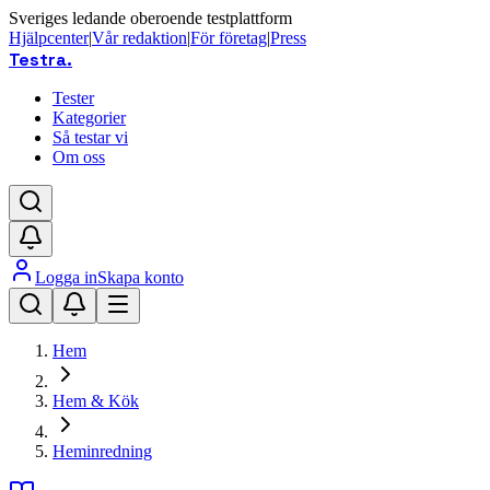
Sveriges ledande oberoende testplattform
Hjälpcenter
|
Vår redaktion
|
För företag
|
Press
Testra
.
Tester
Kategorier
Så testar vi
Om oss
Logga in
Skapa konto
Hem
Hem & Kök
Heminredning