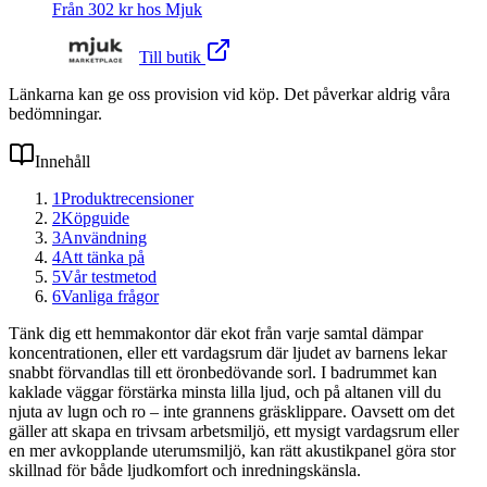
Från
302
kr hos
Mjuk
Till butik
Länkarna kan ge oss provision vid köp. Det påverkar aldrig våra
bedömningar.
Innehåll
1
Produktrecensioner
2
Köpguide
3
Användning
4
Att tänka på
5
Vår testmetod
6
Vanliga frågor
Tänk dig ett hemmakontor där ekot från varje samtal dämpar
koncentrationen, eller ett vardagsrum där ljudet av barnens lekar
snabbt förvandlas till ett öronbedövande sorl. I badrummet kan
kaklade väggar förstärka minsta lilla ljud, och på altanen vill du
njuta av lugn och ro – inte grannens gräsklippare. Oavsett om det
gäller att skapa en trivsam arbetsmiljö, ett mysigt vardagsrum eller
en mer avkopplande uterumsmiljö, kan rätt akustikpanel göra stor
skillnad för både ljudkomfort och inredningskänsla.