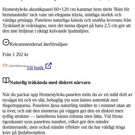
Homestyle4u akustikpanel 60×120 cm kammar hem titeln 'Bäst för
hemmastudio' tack vare sin eleganta träyta, smidiga storlek och
vänliga prislapp. Panelens naturliga känsla och snabba leverans från
Tyskland är svårslagna, men det tunna djupet på bara 2,5 cm gör att
den inte briljerar i riktigt krävande ljudmiljöer.
Rekommenderad återförsäljare
Från
1 202
kr
Till butik
Naturlig träkänsla med diskret närvaro
När du packar upp Homestyle4u-panelen möts du av en mild doft av
nysågat trä och en slät, behaglig yta som känns autentisk mot
fingertopparna. Panelens ljusa naturfärg smälter in i rummet utan att
ta över, och när den monteras på väggen ger den en diskret men
tydlig struktur — lamellerna känns robusta men lätta. Vid första
ögonkastet syns panelens tunnhet, vilket gör den mindre
dominerande, men också mindre effektiv om du har väldigt höga
krav på ljudabsorption.