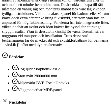
udden av störande efterklang i hemmakontor, vardagsrum eller till
och med i ett mindre hemmabio-rum. De är enkla att kapa till rätt
mått med en vanlig såg och monteras snabbt tack vare låg vikt och
tydliga instruktioner. Vill du ha akustikpanel för badrum eller våtrum
krävs dock extra eftertanke kring fuktskydd, eftersom ytan inte är
anpassad för hög fuktbelastning. Panelerna har inte integrerade lister,
vilket innebär att avslut och hörn kräver lite pyssel för ett riktigt
snyggt resultat. Ytan är dessutom känslig för vassa föremål, så var
noggrann vid transport och installation. Trots dessa små
begränsningar får du mycket stil och akustikförbättring för pengarna
– särskilt jämfört med dyrare alternativ.
Fördelar
Hög ljudabsorptionsklass A
Stort mått 2800×600 mm
Miljömärkt BVB Totalt Undviks
Väggmonterbar MDF-panel
Nackdelar