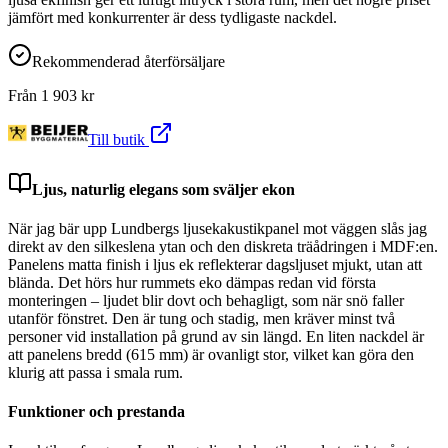
jämfört med konkurrenter är dess tydligaste nackdel.
Rekommenderad återförsäljare
Från
1 903
kr
Till butik
Ljus, naturlig elegans som sväljer ekon
När jag bär upp Lundbergs ljusekakustikpanel mot väggen slås jag
direkt av den silkeslena ytan och den diskreta träådringen i MDF:en.
Panelens matta finish i ljus ek reflekterar dagsljuset mjukt, utan att
blända. Det hörs hur rummets eko dämpas redan vid första
monteringen – ljudet blir dovt och behagligt, som när snö faller
utanför fönstret. Den är tung och stadig, men kräver minst två
personer vid installation på grund av sin längd. En liten nackdel är
att panelens bredd (615 mm) är ovanligt stor, vilket kan göra den
klurig att passa i smala rum.
Funktioner och prestanda