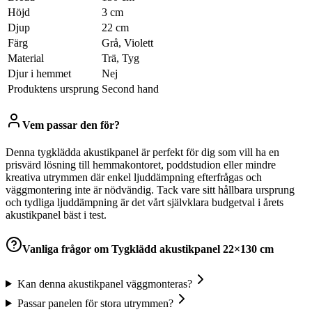
Höjd
3 cm
Djup
22 cm
Färg
Grå, Violett
Material
Trä, Tyg
Djur i hemmet
Nej
Produktens ursprung
Second hand
Vem passar den för?
Denna tygklädda akustikpanel är perfekt för dig som vill ha en
prisvärd lösning till hemmakontoret, poddstudion eller mindre
kreativa utrymmen där enkel ljuddämpning efterfrågas och
väggmontering inte är nödvändig. Tack vare sitt hållbara ursprung
och tydliga ljuddämpning är det vårt självklara budgetval i årets
akustikpanel bäst i test.
Vanliga frågor om
Tygklädd akustikpanel 22×130 cm
Kan denna akustikpanel väggmonteras?
Passar panelen för stora utrymmen?