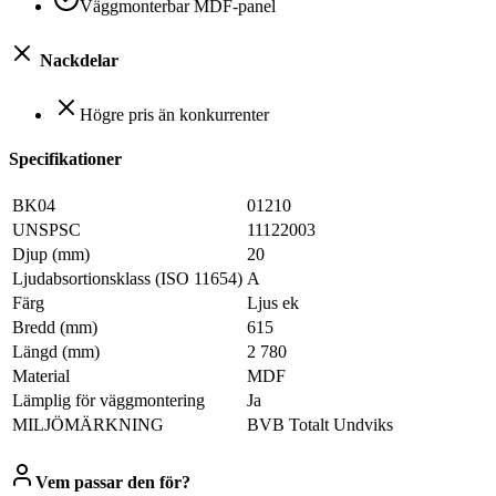
Väggmonterbar MDF-panel
Nackdelar
Högre pris än konkurrenter
Specifikationer
BK04
01210
UNSPSC
11122003
Djup (mm)
20
Ljudabsortionsklass (ISO 11654)
A
Färg
Ljus ek
Bredd (mm)
615
Längd (mm)
2 780
Material
MDF
Lämplig för väggmontering
Ja
MILJÖMÄRKNING
BVB Totalt Undviks
Vem passar den för?