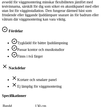
avsedd för väggmontering minskar flexibiliteten jämfört med
testvinnarna, särskilt för dig som söker en akustikpanel med eller
utan list för vägginstallation. Den fungerar därmed bäst som
fristående eller liggande ljuddämpare snarare än för badrum eller
våtrum där väggmontering kan vara viktig.
Fördelar
Tygklädd för bättre ljuddämpning
Passar kontor och musikstudior
Finns i två färger
Nackdelar
Kortare och smalare panel
Ej lämplig för väggmontering
Specifikationer
Bredd
130 cm