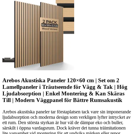
Arebos Akustiska Paneler 120×60 cm | Set om 2
Lamellpaneler i Träutseende för Vägg & Tak | Hög
Ljudabsorption | Enkel Montering & Kan Skäras
Till | Modern Väggpanel för Bättre Rumsakustik
Arebos akustiska paneler tar förstaplatsen tack vare sin imponerande
ljudabsorption och moderna design som verkligen lyfter intrycket av
ett rum. Den största styrkan är hur väl de dämpar eko och buller,
särskilt i öppna vardagsrum. Dock kräver det tunna träimitationen
lite varsamhet vid montering för att undvika märken eller repor.