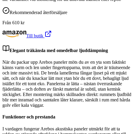
Rekommenderad återförsäljare
Från
610
kr
Till butik
Elegant träkänsla med omedelbar ljuddämpning
När du packar upp Arebos paneler möts du av en yta som faktiskt
känns varm och len under fingertopparna, trots att det är träutseende
och inte massivt trä. De breda lamellerna fångar ljuset på ett mjukt
sätt, och när du knackar lätt mot ytan hör du ett dovt, behagligt ljud
istället för ett tomt eko. Panelerna är lätta – nästan överraskande
fjäderlätta – och doften av färskt material är subtil, utan kemisk
stickighet. Efter montering märks skillnaden direkt: rummets ljudbild
blir mer inramad och samtalen låter klarare, särskilt i rum med hårda
golv eller kala väggar.
Funktioner och prestanda
I vardagen fungerar Arebos akustiska paneler utmärkt för att ta