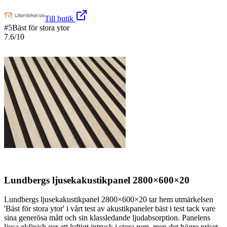
Till butik
#
5
Bäst för stora ytor
7.6
/10
Lundbergs ljusekakustikpanel 2800×600×20
Lundbergs ljusekakustikpanel 2800×600×20 tar hem utmärkelsen
'Bäst för stora ytor' i vårt test av akustikpaneler bäst i test tack vare
sina generösa mått och sin klassledande ljudabsorption. Panelens
ljusa ekfinish ger ett luftigt intryck i stora rum, men det högre priset