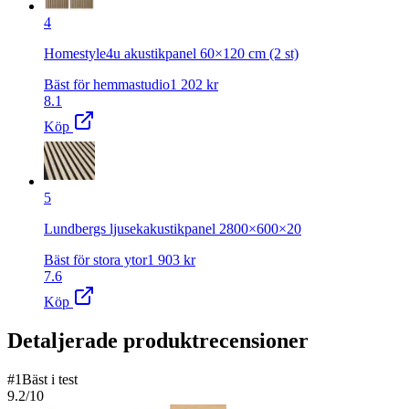
4
Homestyle4u akustikpanel 60×120 cm (2 st)
Bäst för hemmastudio
1 202
kr
8.1
Köp
5
Lundbergs ljusekakustikpanel 2800×600×20
Bäst för stora ytor
1 903
kr
7.6
Köp
Detaljerade produktrecensioner
#
1
Bäst i test
9.2
/10