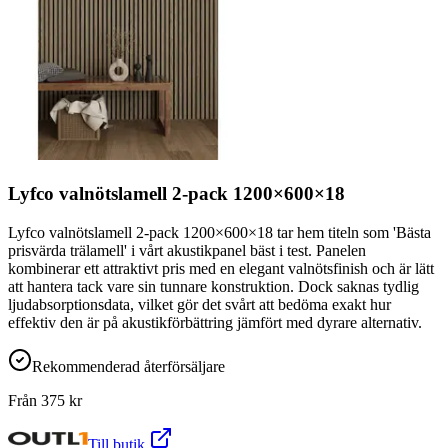
Lyfco valnötslamell 2-pack 1200×600×18
Lyfco valnötslamell 2-pack 1200×600×18 tar hem titeln som 'Bästa
prisvärda trälamell' i vårt akustikpanel bäst i test. Panelen
kombinerar ett attraktivt pris med en elegant valnötsfinish och är lätt
att hantera tack vare sin tunnare konstruktion. Dock saknas tydlig
ljudabsorptionsdata, vilket gör det svårt att bedöma exakt hur
effektiv den är på akustikförbättring jämfört med dyrare alternativ.
Rekommenderad återförsäljare
Från
375
kr
Till butik