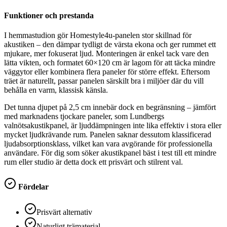
Funktioner och prestanda
I hemmastudion gör Homestyle4u-panelen stor skillnad för
akustiken – den dämpar tydligt de värsta ekona och ger rummet ett
mjukare, mer fokuserat ljud. Monteringen är enkel tack vare den
lätta vikten, och formatet 60×120 cm är lagom för att täcka mindre
väggytor eller kombinera flera paneler för större effekt. Eftersom
träet är naturellt, passar panelen särskilt bra i miljöer där du vill
behålla en varm, klassisk känsla.
Det tunna djupet på 2,5 cm innebär dock en begränsning – jämfört
med marknadens tjockare paneler, som Lundbergs
valnötsakustikpanel, är ljuddämpningen inte lika effektiv i stora eller
mycket ljudkrävande rum. Panelen saknar dessutom klassificerad
ljudabsorptionsklass, vilket kan vara avgörande för professionella
användare. För dig som söker akustikpanel bäst i test till ett mindre
rum eller studio är detta dock ett prisvärt och stilrent val.
Fördelar
Prisvärt alternativ
Naturligt trämaterial