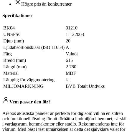
Högre pris än konkurrenter
Specifikationer
BK04
01210
UNSPSC
11122003
Djup (mm)
20
Ljudabsortionsklass (ISO 11654)
A
Färg
Valnöt
Bredd (mm)
615
Längd (mm)
2 780
Material
MDF
Lämplig för väggmontering
Ja
MILJÖMÄRKNING
BVB Totalt Undviks
Vem passar den för?
Arebos akustiska paneler är perfekta för dig som vill ha en stilren
och funktionell lösning för att förbättra ljudmiljön i hemmet, särskilt
i vardagsrum, hemmakontor eller studio. Rekommenderas inte för
våtrum. Med bäst i test-utmärkelsen är detta det självklara valet för