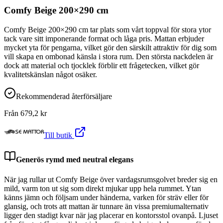
Comfy Beige 200×290 cm
Comfy Beige 200×290 cm tar plats som vårt toppval för stora ytor
tack vare sitt imponerande format och låga pris. Mattan erbjuder
mycket yta för pengarna, vilket gör den särskilt attraktiv för dig som
vill skapa en ombonad känsla i stora rum. Den största nackdelen är
dock att material och tjocklek förblir ett frågetecken, vilket gör
kvalitetskänslan något osäker.
Rekommenderad återförsäljare
Från
679,2
kr
Till butik
Generös rymd med neutral elegans
När jag rullar ut Comfy Beige över vardagsrumsgolvet breder sig en
mild, varm ton ut sig som direkt mjukar upp hela rummet. Ytan
känns jämn och följsam under händerna, varken för sträv eller för
glansig, och trots att mattan är tunnare än vissa premiumalternativ
ligger den stadigt kvar när jag placerar en kontorsstol ovanpå. Ljuset