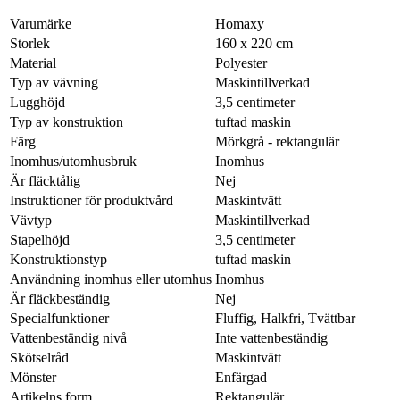
Varumärke
Homaxy
Storlek
160 x 220 cm
Material
Polyester
Typ av vävning
Maskintillverkad
Lugghöjd
3,5 centimeter
Typ av konstruktion
tuftad maskin
Färg
Mörkgrå - rektangulär
Inomhus/utomhusbruk
Inomhus
Är fläcktålig
Nej
Instruktioner för produktvård
Maskintvätt
Vävtyp
Maskintillverkad
Stapelhöjd
3,5 centimeter
Konstruktionstyp
tuftad maskin
Användning inomhus eller utomhus
Inomhus
Är fläckbeständig
Nej
Specialfunktioner
Fluffig, Halkfri, Tvättbar
Vattenbeständig nivå
Inte vattenbeständig
Skötselråd
Maskintvätt
Mönster
Enfärgad
Artikelns form
Rektangulär