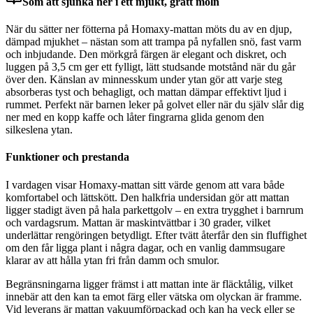
Som att sjunka ner i ett mjukt, grått moln
När du sätter ner fötterna på Homaxy-mattan möts du av en djup,
dämpad mjukhet – nästan som att trampa på nyfallen snö, fast varm
och inbjudande. Den mörkgrå färgen är elegant och diskret, och
luggen på 3,5 cm ger ett fylligt, lätt studsande motstånd när du går
över den. Känslan av minnesskum under ytan gör att varje steg
absorberas tyst och behagligt, och mattan dämpar effektivt ljud i
rummet. Perfekt när barnen leker på golvet eller när du själv slår dig
ner med en kopp kaffe och låter fingrarna glida genom den
silkeslena ytan.
Funktioner och prestanda
I vardagen visar Homaxy-mattan sitt värde genom att vara både
komfortabel och lättskött. Den halkfria undersidan gör att mattan
ligger stadigt även på hala parkettgolv – en extra trygghet i barnrum
och vardagsrum. Mattan är maskintvättbar i 30 grader, vilket
underlättar rengöringen betydligt. Efter tvätt återfår den sin fluffighet
om den får ligga plant i några dagar, och en vanlig dammsugare
klarar av att hålla ytan fri från damm och smulor.
Begränsningarna ligger främst i att mattan inte är fläcktålig, vilket
innebär att den kan ta emot färg eller vätska om olyckan är framme.
Vid leverans är mattan vakuumförpackad och kan ha veck eller se