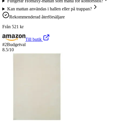
Fungerar Homaxy-mattan som matta för kontorsstol?
Kan mattan användas i hallen eller på trappan?
Rekommenderad återförsäljare
Från
521
kr
Till butik
#
2
Budgetval
8.5
/10