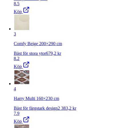
8.5
Köp
3
Comfy Beige 200×290 cm
Bäst för stora ytor
679,2
kr
8.2
Köp
4
Harry Multi 160×230 cm
Bäst för färgstark design
2 383,2
kr
7.9
Köp