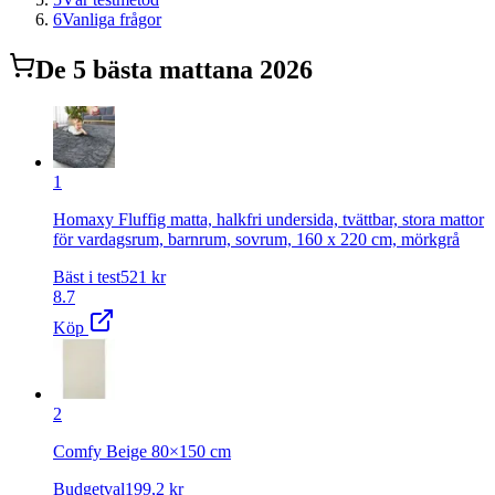
6
Vanliga frågor
De
5
bästa
matta
na 2026
1
Homaxy Fluffig matta, halkfri undersida, tvättbar, stora mattor
för vardagsrum, barnrum, sovrum, 160 x 220 cm, mörkgrå
Bäst i test
521
kr
8.7
Köp
2
Comfy Beige 80×150 cm
Budgetval
199,2
kr