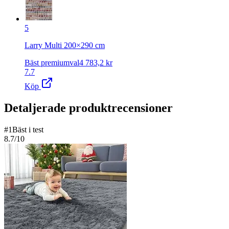
5
Larry Multi 200×290 cm
Bäst premiumval
4 783,2
kr
7.7
Köp
Detaljerade produktrecensioner
#
1
Bäst i test
8.7
/10