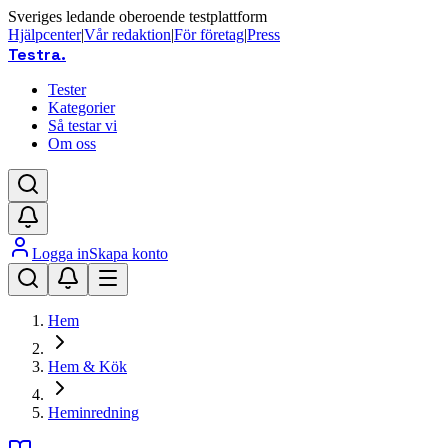
Sveriges ledande oberoende testplattform
Hjälpcenter
|
Vår redaktion
|
För företag
|
Press
Testra
.
Tester
Kategorier
Så testar vi
Om oss
Logga in
Skapa konto
Hem
Hem & Kök
Heminredning