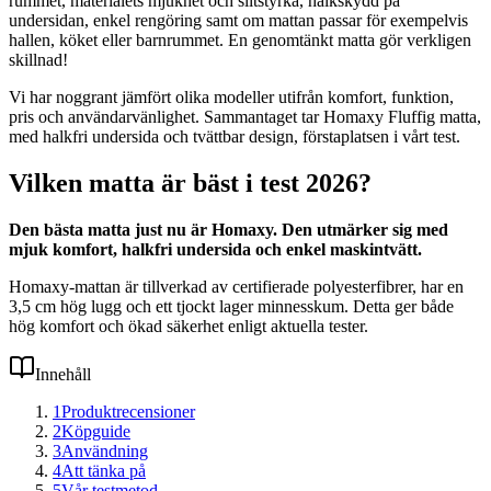
rummet, materialets mjukhet och slitstyrka, halkskydd på
undersidan, enkel rengöring samt om mattan passar för exempelvis
hallen, köket eller barnrummet. En genomtänkt matta gör verkligen
skillnad!
Vi har noggrant jämfört olika modeller utifrån komfort, funktion,
pris och användarvänlighet. Sammantaget tar Homaxy Fluffig matta,
med halkfri undersida och tvättbar design, förstaplatsen i vårt test.
Vilken matta är bäst i test 2026?
Den bästa matta just nu är Homaxy. Den utmärker sig med
mjuk komfort, halkfri undersida och enkel maskintvätt.
Homaxy-mattan är tillverkad av certifierade polyesterfibrer, har en
3,5 cm hög lugg och ett tjockt lager minnesskum. Detta ger både
hög komfort och ökad säkerhet enligt aktuella tester.
Innehåll
1
Produktrecensioner
2
Köpguide
3
Användning
4
Att tänka på
5
Vår testmetod