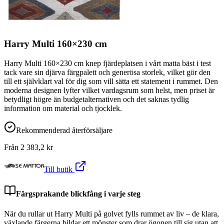
Harry Multi 160×230 cm
Harry Multi 160×230 cm knep fjärdeplatsen i vårt matta bäst i test
tack vare sin djärva färgpalett och generösa storlek, vilket gör den
till ett självklart val för dig som vill sätta ett statement i rummet. Den
moderna designen lyfter vilket vardagsrum som helst, men priset är
betydligt högre än budgetalternativen och det saknas tydlig
information om material och tjocklek.
Rekommenderad återförsäljare
Från
2 383,2
kr
Till butik
Färgsprakande blickfång i varje steg
När du rullar ut Harry Multi på golvet fylls rummet av liv – de klara,
växlande färgerna bildar ett mönster som drar ögonen till sig utan att