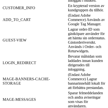
inloggad i butiken.
En krypterad version av
CUSTOMER_INFO
kundgruppen du tillhör.
(Endast Adobe
ADD_TO_CART
Commerce) Används av
Google Tag Manager.
Lagrar order-ID som
gästköpare använder för
att hämta sin orderstatus.
GUEST-VIEW
Gästorderöversikt.
Används i Order- och
Returwidgets.
Bevarar målsidan som
laddades innan kunden
LOGIN_REDIRECT
dirigerades till
inloggning.
(Endast Adobe
MAGE-BANNERS-CACHE-
Commerce) Lagrar
STORAGE
bannarinnehåll lokalt för
att förbättra prestandan.
Sparar felmeddelanden
och andra aviseringar
MAGE-MESSAGES
som visas för
användaren.