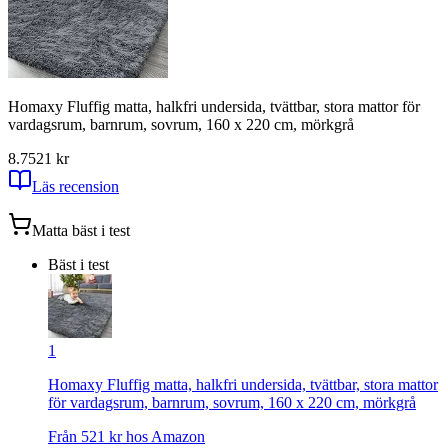
Homaxy Fluffig matta, halkfri undersida, tvättbar, stora mattor för
vardagsrum, barnrum, sovrum, 160 x 220 cm, mörkgrå
8.7
521
kr
Läs recension
Matta
bäst i test
Bäst i test
1
Homaxy Fluffig matta, halkfri undersida, tvättbar, stora mattor
för vardagsrum, barnrum, sovrum, 160 x 220 cm, mörkgrå
Från
521
kr hos
Amazon