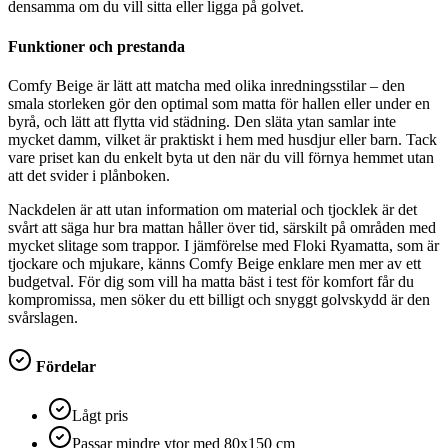
densamma om du vill sitta eller ligga på golvet.
Funktioner och prestanda
Comfy Beige är lätt att matcha med olika inredningsstilar – den
smala storleken gör den optimal som matta för hallen eller under en
byrå, och lätt att flytta vid städning. Den släta ytan samlar inte
mycket damm, vilket är praktiskt i hem med husdjur eller barn. Tack
vare priset kan du enkelt byta ut den när du vill förnya hemmet utan
att det svider i plånboken.
Nackdelen är att utan information om material och tjocklek är det
svårt att säga hur bra mattan håller över tid, särskilt på områden med
mycket slitage som trappor. I jämförelse med Floki Ryamatta, som är
tjockare och mjukare, känns Comfy Beige enklare men mer av ett
budgetval. För dig som vill ha matta bäst i test för komfort får du
kompromissa, men söker du ett billigt och snyggt golvskydd är den
svårslagen.
Fördelar
Lågt pris
Passar mindre ytor med 80x150 cm