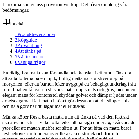
Länkarna kan ge oss provision vid köp. Det påverkar aldrig våra
bedömningar.
Innehåll
1
Produktrecensioner
2
Köpguide
3
Användning
4
Att tänka på
5
Vår testmetod
6
Vanliga frågor
En riktigt bra matta kan förvandla hela känslan i ett rum. Tänk dig
att sätta fötterna på en mjuk, fluffig matta när du kliver upp på
morgonen, eller att barnen leker tryggt på ett behagligt underlag i sitt
rum. I hallen fångar en slitstark matta upp smuts och grus, medan en
elegant matta för kontorsstol skyddar golvet och dämpar ljudet under
arbetsdagarna. Rätt matta i köket gör dessutom att du slipper kalla
och hala golv när du lagar mat eller diskar.
Många köper första bästa matta utan att tänka på vad den faktiskt
ska användas till – vilket ofta leder till halkiga underlag, svårstädade
ytor eller att mattan snabbt ser sliten ut. För att hitta en matta bäst i
test behöver du fundera över flera saker: storlek och form för