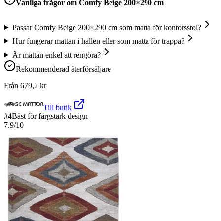
Vanliga frågor om
Comfy Beige 200×290 cm
Passar Comfy Beige 200×290 cm som matta för kontorsstol?
Hur fungerar mattan i hallen eller som matta för trappa?
Är mattan enkel att rengöra?
Rekommenderad återförsäljare
Från
679,2
kr
Till butik
#
4
Bäst för färgstark design
7.9
/10