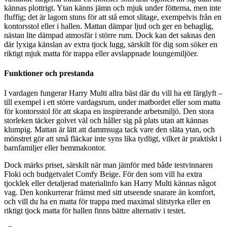
kännas plottrigt. Ytan känns jämn och mjuk under fötterna, men inte
fluffig; det är lagom stuns för att stå emot slitage, exempelvis från en
kontorsstol eller i hallen. Mattan dämpar ljud och ger en behaglig,
nästan lite dämpad atmosfär i större rum. Dock kan det saknas den
där lyxiga känslan av extra tjock lugg, särskilt för dig som söker en
riktigt mjuk matta för trappa eller avslappnade loungemiljöer.
Funktioner och prestanda
I vardagen fungerar Harry Multi allra bäst där du vill ha ett färglyft –
till exempel i ett större vardagsrum, under matbordet eller som matta
för kontorsstol för att skapa en inspirerande arbetsmiljö. Den stora
storleken täcker golvet väl och håller sig på plats utan att kännas
klumpig. Mattan är lätt att dammsuga tack vare den släta ytan, och
mönstret gör att små fläckar inte syns lika tydligt, vilket är praktiskt i
barnfamiljer eller hemmakontor.
Dock märks priset, särskilt när man jämför med både testvinnaren
Floki och budgetvalet Comfy Beige. För den som vill ha extra
tjocklek eller detaljerad materialinfo kan Harry Multi kännas något
vag. Den konkurrerar främst med sitt utseende snarare än komfort,
och vill du ha en matta för trappa med maximal slitstyrka eller en
riktigt tjock matta för hallen finns bättre alternativ i testet.