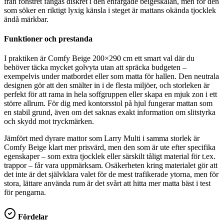
från fönstret fångas diskret i den enfärgade beigeskalan, men för den
som söker en riktigt lyxig känsla i steget är mattans okända tjocklek
ändå märkbar.
Funktioner och prestanda
I praktiken är Comfy Beige 200×290 cm ett smart val där du
behöver täcka mycket golvyta utan att spräcka budgeten –
exempelvis under matbordet eller som matta för hallen. Den neutrala
designen gör att den smälter in i de flesta miljöer, och storleken är
perfekt för att rama in hela soffgruppen eller skapa en mjuk zon i ett
större allrum. För dig med kontorsstol på hjul fungerar mattan som
en stabil grund, även om det saknas exakt information om slitstyrka
och skydd mot tryckmärken.
Jämfört med dyrare mattor som Larry Multi i samma storlek är
Comfy Beige klart mer prisvärd, men den som är ute efter specifika
egenskaper – som extra tjocklek eller särskilt tåligt material för t.ex.
trappor – får vara uppmärksam. Osäkerheten kring materialet gör att
det inte är det självklara valet för de mest trafikerade ytorna, men för
stora, lättare använda rum är det svårt att hitta mer matta bäst i test
för pengarna.
Fördelar