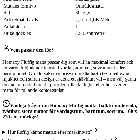
Mattans formtyp
Områdesmatta
Stil
Shaggy
Artikelmått L x B
2,2L x 1,6B Meter
Antal delar
1
artikeltjocklek
3,5 Centimeter
Vem passar den för?
Homaxy Fluffig matta passar dig som vill ha maximal komfort och
en varm, inbjudande känsla i vardagsrummet, sovrummet eller
barnrummet. Om du söker en prisvärd matta bäst i test med extra
mjukhet och stilren design är detta ett självklart val – men välj gärna
en annan modell om du prioriterar fläcktålighet eller behöver en
matta för rullande kontorsstolar.
Vanliga frågor om
Homaxy Fluffig matta, halkfri undersida,
tvättbar, stora mattor för vardagsrum, barnrum, sovrum, 160 x
220 cm, mörkgrå
Hur fluffig känns mattan efter maskintvätt?