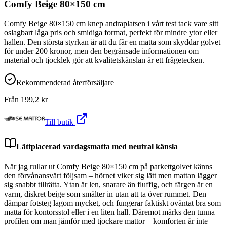
Comfy Beige 80×150 cm
Comfy Beige 80×150 cm knep andraplatsen i vårt test tack vare sitt
oslagbart låga pris och smidiga format, perfekt för mindre ytor eller
hallen. Den största styrkan är att du får en matta som skyddar golvet
för under 200 kronor, men den begränsade informationen om
material och tjocklek gör att kvalitetskänslan är ett frågetecken.
Rekommenderad återförsäljare
Från
199,2
kr
Till butik
Lättplacerad vardagsmatta med neutral känsla
När jag rullar ut Comfy Beige 80×150 cm på parkettgolvet känns
den förvånansvärt följsam – hörnet viker sig lätt men mattan lägger
sig snabbt tillrätta. Ytan är len, snarare än fluffig, och färgen är en
varm, diskret beige som smälter in utan att ta över rummet. Den
dämpar fotsteg lagom mycket, och fungerar faktiskt oväntat bra som
matta för kontorsstol eller i en liten hall. Däremot märks den tunna
profilen om man jämför med tjockare mattor – komforten är inte