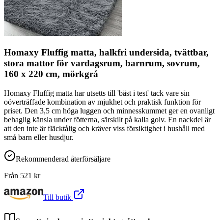
Homaxy Fluffig matta, halkfri undersida, tvättbar,
stora mattor för vardagsrum, barnrum, sovrum,
160 x 220 cm, mörkgrå
Homaxy Fluffig matta har utsetts till 'bäst i test' tack vare sin
oöverträffade kombination av mjukhet och praktisk funktion för
priset. Den 3,5 cm höga luggen och minnesskummet ger en ovanligt
behaglig känsla under fötterna, särskilt på kalla golv. En nackdel är
att den inte är fläcktålig och kräver viss försiktighet i hushåll med
små barn eller husdjur.
Rekommenderad återförsäljare
Från
521
kr
Till butik