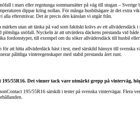
öfall i mars eller regntunga sommarnätter på väg till stugan – Sverige bj
emperaturen dippar kring nollan. För många husbilsägare är det extra vikt
i alla eftersträvar. Det är precis den känslan vi utgår från.
nda märken utan att tänka på vad som faktiskt krävs av ett allvädersdäck
vid plötsliga snöfall. Nyckeln är att utvärdera däckens prestanda vid bå
ka fordonstyper, till exempel om du söker allvädersdäck till husbil eller 
 för att hitta allväderdäck bäst i test, med särskild hänsyn till svensk
rar pålitliga vinteregenskaper med stabil prestanda året runt.
 195/55R16. Det vinner tack vare utmärkt grepp på vinterväg, hög 
Contact 195/55R16 särskilt i tester på svenska vintervägar. Flera verif
örhållanden.