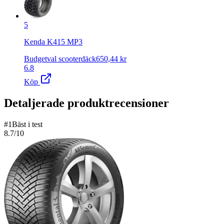
5
Kenda K415 MP3
Budgetval scooterdäck
650,44
kr
6.8
Köp
Detaljerade produktrecensioner
#
1
Bäst i test
8.7
/10