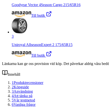
Goodyear Vector 4Season Cargo 215/65R16
Till butik
3
Uniroyal AllseasonExpert 2 175/65R15
Till butik
Länkarna kan ge oss provision vid köp. Det påverkar aldrig våra bed
Innehåll
1
Produktrecensioner
2
Köpguide
3
Användning
4
Att tänka på
5
Vår testmetod
6
Vanliga frågor