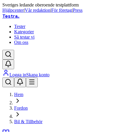
Sveriges ledande oberoende testplattform
Hjälpcenter
|
Vår redaktion
|
För företag
|
Press
Testra
.
Tester
Kategorier
Så testar vi
Om oss
Logga in
Skapa konto
Hem
Fordon
Bil & Tillbehör