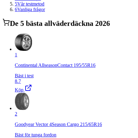
5
Vår testmetod
6
Vanliga frågor
De
5
bästa
allväderdäck
na 2026
1
Continental AllseasonContact 195/55R16
Bäst i test
8.7
Köp
2
Goodyear Vector 4Season Cargo 215/65R16
Bäst för tunga fordon