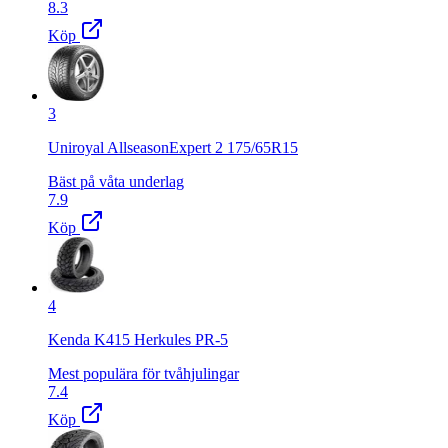
8.3
Köp
3
Uniroyal AllseasonExpert 2 175/65R15
Bäst på våta underlag
7.9
Köp
4
Kenda K415 Herkules PR-5
Mest populära för tvåhjulingar
7.4
Köp