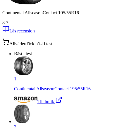
Continental AllseasonContact 195/55R16
8.7
Läs recension
Allväderdäck
bäst i test
Bäst i test
1
Continental AllseasonContact 195/55R16
Till butik
2