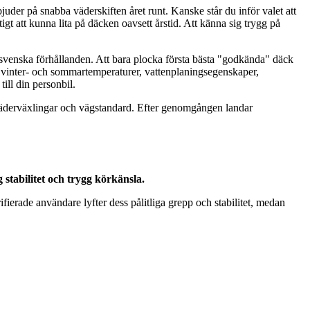
uder på snabba väderskiften året runt. Kanske står du inför valet att
igt att kunna lita på däcken oavsett årstid. Att känna sig trygg på
 i svenska förhållanden. Att bara plocka första bästa "godkända" däck
de vinter- och sommartemperaturer, vattenplaningsegenskaper,
till din personbil.
a väderväxlingar och vägstandard. Efter genomgången landar
stabilitet och trygg körkänsla.
ierade användare lyfter dess pålitliga grepp och stabilitet, medan