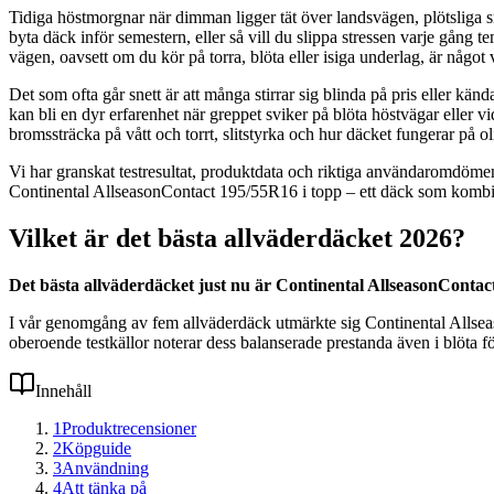
Tidiga höstmorgnar när dimman ligger tät över landsvägen, plötsliga sn
byta däck inför semestern, eller så vill du slippa stressen varje gång t
vägen, oavsett om du kör på torra, blöta eller isiga underlag, är något v
Det som ofta går snett är att många stirrar sig blinda på pris eller kä
kan bli en dyr erfarenhet när greppet sviker på blöta höstvägar eller 
bromssträcka på vått och torrt, slitstyrka och hur däcket fungerar på oli
Vi har granskat testresultat, produktdata och riktiga användaromdömen
Continental AllseasonContact 195/55R16 i topp – ett däck som kombine
Vilket är det bästa allväderdäcket 2026?
Det bästa allväderdäcket just nu är Continental AllseasonContact
I vår genomgång av fem allväderdäck utmärkte sig Continental Allseason
oberoende testkällor noterar dess balanserade prestanda även i blöta f
Innehåll
1
Produktrecensioner
2
Köpguide
3
Användning
4
Att tänka på