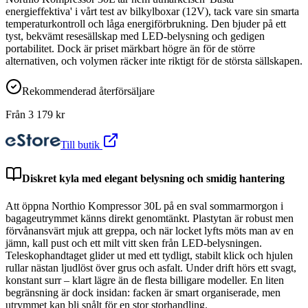
energieffektiva' i vårt test av bilkylboxar (12V), tack vare sin smarta
temperaturkontroll och låga energiförbrukning. Den bjuder på ett
tyst, bekvämt resesällskap med LED-belysning och gedigen
portabilitet. Dock är priset märkbart högre än för de större
alternativen, och volymen räcker inte riktigt för de största sällskapen.
Rekommenderad återförsäljare
Från
3 179
kr
Till butik
Diskret kyla med elegant belysning och smidig hantering
Att öppna Northio Kompressor 30L på en sval sommarmorgon i
bagageutrymmet känns direkt genomtänkt. Plastytan är robust men
förvånansvärt mjuk att greppa, och när locket lyfts möts man av en
jämn, kall pust och ett milt vitt sken från LED-belysningen.
Teleskophandtaget glider ut med ett tydligt, stabilt klick och hjulen
rullar nästan ljudlöst över grus och asfalt. Under drift hörs ett svagt,
konstant surr – klart lägre än de flesta billigare modeller. En liten
begränsning är dock insidan: facken är smart organiserade, men
utrymmet kan bli snålt för en stor storhandling.