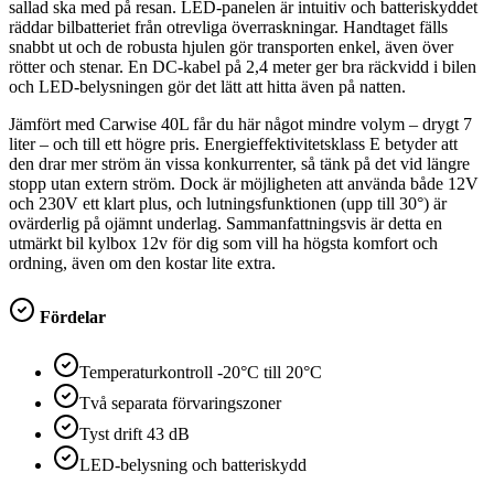
sallad ska med på resan. LED-panelen är intuitiv och batteriskyddet
räddar bilbatteriet från otrevliga överraskningar. Handtaget fälls
snabbt ut och de robusta hjulen gör transporten enkel, även över
rötter och stenar. En DC-kabel på 2,4 meter ger bra räckvidd i bilen
och LED-belysningen gör det lätt att hitta även på natten.
Jämfört med Carwise 40L får du här något mindre volym – drygt 7
liter – och till ett högre pris. Energieffektivitetsklass E betyder att
den drar mer ström än vissa konkurrenter, så tänk på det vid längre
stopp utan extern ström. Dock är möjligheten att använda både 12V
och 230V ett klart plus, och lutningsfunktionen (upp till 30°) är
ovärderlig på ojämnt underlag. Sammanfattningsvis är detta en
utmärkt bil kylbox 12v för dig som vill ha högsta komfort och
ordning, även om den kostar lite extra.
Fördelar
Temperaturkontroll -20°C till 20°C
Två separata förvaringszoner
Tyst drift 43 dB
LED-belysning och batteriskydd