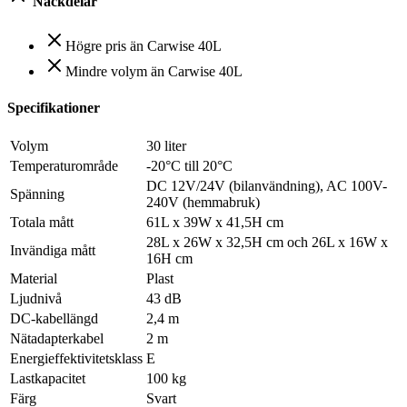
Nackdelar
Högre pris än Carwise 40L
Mindre volym än Carwise 40L
Specifikationer
Volym
30 liter
Temperaturområde
-20°C till 20°C
DC 12V/24V (bilanvändning), AC 100V-
Spänning
240V (hemmabruk)
Totala mått
61L x 39W x 41,5H cm
28L x 26W x 32,5H cm och 26L x 16W x
Invändiga mått
16H cm
Material
Plast
Ljudnivå
43 dB
DC-kabellängd
2,4 m
Nätadapterkabel
2 m
Energieffektivitetsklass
E
Lastkapacitet
100 kg
Färg
Svart