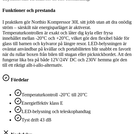
Funktioner och prestanda
I praktiken gör Northio Kompressor 30L sitt jobb utan att dra onödig
ström – särskilt när energisparläget är aktiverat.
Temperaturkontrollen är exakt och låter dig kyla eller frysa
innehållet mellan -20°C och +20°C, vilket gör den flexibel både för
glass till barnen och kylvaror på längre resor. LED-belysningen är
oväntat användbar på kvällar och portabiliteten blir snabbt en favorit
när du rullar boxen från bilen till stugan eller picknickbordet. Att den
fungerar lika bra på både 12V/24V DC och 230V hemma gör den
till ett riktigt allt-i-allo-alternativ.
Fördelar
Temperaturkontroll -20°C till 20°C
Energieffektiv klass E
LED-belysning och teleskophandtag
Tyst drift 43 dB