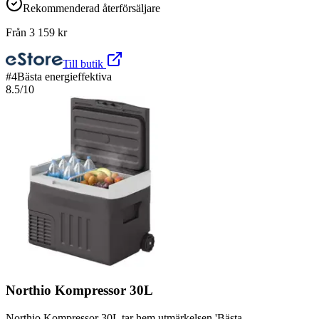
Rekommenderad återförsäljare
Från
3 159
kr
Till butik
#
4
Bästa energieffektiva
8.5
/10
Northio Kompressor 30L
Northio Kompressor 30L tar hem utmärkelsen 'Bästa