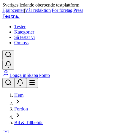
Sveriges ledande oberoende testplattform
Hjälpcenter
|
Vår redaktion
|
För företag
|
Press
Testra
.
Tester
Kategorier
Så testar vi
Om oss
Logga in
Skapa konto
Hem
Fordon
Bil & Tillbehör