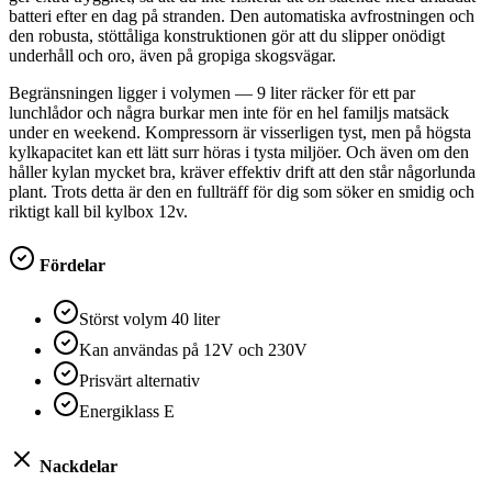
batteri efter en dag på stranden. Den automatiska avfrostningen och
den robusta, stöttåliga konstruktionen gör att du slipper onödigt
underhåll och oro, även på gropiga skogsvägar.
Begränsningen ligger i volymen — 9 liter räcker för ett par
lunchlådor och några burkar men inte för en hel familjs matsäck
under en weekend. Kompressorn är visserligen tyst, men på högsta
kylkapacitet kan ett lätt surr höras i tysta miljöer. Och även om den
håller kylan mycket bra, kräver effektiv drift att den står någorlunda
plant. Trots detta är den en fullträff för dig som söker en smidig och
riktigt kall bil kylbox 12v.
Fördelar
Störst volym 40 liter
Kan användas på 12V och 230V
Prisvärt alternativ
Energiklass E
Nackdelar