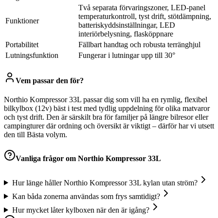
Två separata förvaringszoner, LED-panel
temperaturkontroll, tyst drift, stötdämpning,
Funktioner
batteriskyddsinställningar, LED
interiörbelysning, flasköppnare
Portabilitet
Fällbart handtag och robusta terränghjul
Lutningsfunktion
Fungerar i lutningar upp till 30°
Vem passar den för?
Northio Kompressor 33L passar dig som vill ha en rymlig, flexibel
bilkylbox (12v) bäst i test med tydlig uppdelning för olika matvaror
och tyst drift. Den är särskilt bra för familjer på längre bilresor eller
campingturer där ordning och översikt är viktigt – därför har vi utsett
den till Bästa volym.
Vanliga frågor om
Northio Kompressor 33L
Hur länge håller Northio Kompressor 33L kylan utan ström?
Kan båda zonerna användas som frys samtidigt?
Hur mycket låter kylboxen när den är igång?