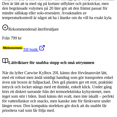
Den är lätt att ta med sig på kortare utflykter och picknickar, men
den begränsade volymen på 20 liter gör att den främst passar för
mindre sällskap eller solo-resenärer. Avsaknaden av
temperaturkontroll är något att ha i åtanke om du vill ha exakt kyla.
Rekommenderad återförsäljare
Från
799
kr
Till butik
Lättviktare för snabba stopp och små utrymmen
När du lyfter Carwise Kylbox 20L känns den förvånansvärt lätt,
med ett robust men ändå smidigt handtag som gör transporten enkel
även när boxen är fullpackad. Den grå plasten ger ett rent, praktiskt
intryck och locket stängs med ett distinkt, enkelt klick. Under gång
hörs ett diskret surrande från det termoelektriska kylsystemet, men
inget som stör i bilen. Inuti känns det svalt, men inte iskallt – perfekt
för vattenflaskor och snacks, men kanske inte för färskvaror under
längre resor. Den kompakta storleken gör dock att du snabbt får
prioritera vad som får följa med.