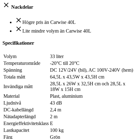
Nackdelar
Högre pris än Carwise 40L
Lite mindre volym än Carwise 40L
Specifikationer
Volym
33 liter
Temperaturområde
-20°C till 20°C
Spänning
DC 12V/24V (bil), AC 100V-240V (hem)
Totala mått
64,5L x 43,5W x 43,5H cm
28,5L x 26W x 32,5H cm och 28,5L x
Invändiga mått
18W x 15H cm
Material
Plast, aluminium
Ljudnivå
43 dB
DC-kabellängd
2,4 m
Nätadapterlängd
2 m
Energieffektivitetsklass
E
Lastkapacitet
100 kg
Färg
Grön