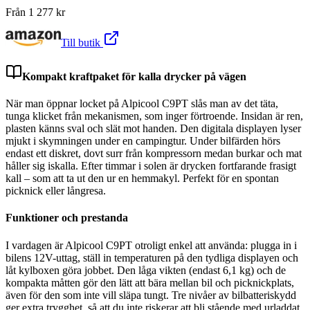
Från
1 277
kr
Till butik
Kompakt kraftpaket för kalla drycker på vägen
När man öppnar locket på Alpicool C9PT slås man av det täta,
tunga klicket från mekanismen, som inger förtroende. Insidan är ren,
plasten känns sval och slät mot handen. Den digitala displayen lyser
mjukt i skymningen under en campingtur. Under bilfärden hörs
endast ett diskret, dovt surr från kompressorn medan burkar och mat
håller sig iskalla. Efter timmar i solen är drycken fortfarande frasigt
kall – som att ta ut den ur en hemmakyl. Perfekt för en spontan
picknick eller långresa.
Funktioner och prestanda
I vardagen är Alpicool C9PT otroligt enkel att använda: plugga in i
bilens 12V-uttag, ställ in temperaturen på den tydliga displayen och
låt kylboxen göra jobbet. Den låga vikten (endast 6,1 kg) och de
kompakta måtten gör den lätt att bära mellan bil och picknickplats,
även för den som inte vill släpa tungt. Tre nivåer av bilbatteriskydd
ger extra trygghet, så att du inte riskerar att bli stående med urladdat