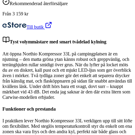
Rekommenderad återförsäljare
Från
3 159
kr
Till butik
Tyst volymmästare med smart tvådelad kylning
Att öppna Northio Kompressor 33L på campingplatsen är en
njutning – den matta gröna ytan känns robust och greppvänlig, och
terränghjulen rullar smidigt över grus. När du lyfter på locket möts
du av en diskret, kall pust och ett mjukt LED-ljus som ger överblick
även i mörker. Två tydliga zoner gör det enkelt att separera drycker
från känslig mat, och flasköppnaren på sidan får snabbt användas till
kvällens läsk. Under drift hörs bara ett svagt, dovt surr – knappt
märkbart vid 43 dB. Det enda jag saknar är den där extra litern som
Carwise-modellen erbjuder.
Funktioner och prestanda
I praktiken lever Northio Kompressor 33L verkligen upp till sitt löfte
om flexibilitet. Med steglös temperaturkontroll styr du enkelt om ena
zonen ska vara frys och den andra kyl, perfekt när både glass och