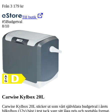
Från
3 179
kr
Till butik
#
5
Budgetval
8
/10
Carwise Kylbox 20L
Carwise Kylbox 20L sticker ut som vårt självklara budgetval i årets
bilkylbox (12v) bäst i test tack vare sitt låga pris och portabla format.