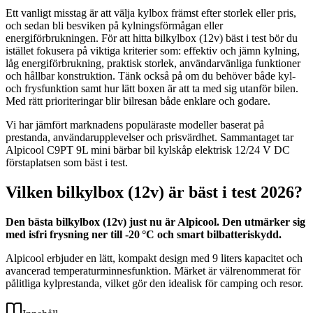
Ett vanligt misstag är att välja kylbox främst efter storlek eller pris,
och sedan bli besviken på kylningsförmågan eller
energiförbrukningen. För att hitta bilkylbox (12v) bäst i test bör du
istället fokusera på viktiga kriterier som: effektiv och jämn kylning,
låg energiförbrukning, praktisk storlek, användarvänliga funktioner
och hållbar konstruktion. Tänk också på om du behöver både kyl-
och frysfunktion samt hur lätt boxen är att ta med sig utanför bilen.
Med rätt prioriteringar blir bilresan både enklare och godare.
Vi har jämfört marknadens populäraste modeller baserat på
prestanda, användarupplevelser och prisvärdhet. Sammantaget tar
Alpicool C9PT 9L mini bärbar bil kylskåp elektrisk 12/24 V DC
förstaplatsen som bäst i test.
Vilken bilkylbox (12v) är bäst i test 2026?
Den bästa bilkylbox (12v) just nu är Alpicool. Den utmärker sig
med isfri frysning ner till -20 °C och smart bilbatteriskydd.
Alpicool erbjuder en lätt, kompakt design med 9 liters kapacitet och
avancerad temperaturminnesfunktion. Märket är välrenommerat för
pålitliga kylprestanda, vilket gör den idealisk för camping och resor.