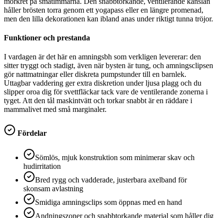
mörkret på småtimmarna. Den snabbtorkande, ventilerande känslan
håller brösten torra genom ett yogapass eller en längre promenad,
men den lilla dekorationen kan ibland anas under riktigt tunna tröjor.
Funktioner och prestanda
I vardagen är det här en amningsbh som verkligen levererar: den
sitter tryggt och stadigt, även när bysten är tung, och amningsclipsen
gör nattmatningar eller diskreta pumpstunder till en barnlek.
Uttagbar vaddering ger extra diskretion under ljusa plagg och du
slipper oroa dig för svettfläckar tack vare de ventilerande zonerna i
tyget. Att den tål maskintvätt och torkar snabbt är en räddare i
mammalivet med små marginaler.
Fördelar
Sömlös, mjuk konstruktion som minimerar skav och
hudirritation
Bred rygg och vadderade, justerbara axelband för
skonsam avlastning
Smidiga amningsclips som öppnas med en hand
Andningszoner och snabbtorkande material som håller dig