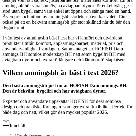
detaljer som rätt storlek, justerbarhet och materialets komfort. En bra
amningsbh bör vara sömlös, ha avtagbara dynor för enkel tvätt, ge
stöd utan bygel, samt vara enkel att öppna och stänga med en hand.
Även pris och utbud av amningsbh storlekar påverkar valet. Tänk
också på att en bekväm amningsbh gör stor skillnad när du bär den
dygnet runt.
I vårt test av amningsbh bäst i test har vi jämfört och utvärderat
produkter utifrån komfort, anpassningsbarhet, material, pris och
användarvänlighet i vardagen. Sammantaget tar HOFISH Dam
amnings-BH sömlös moderskap BH natt sömn bygelfri BH med
avtagbara dynor och extra förlängare och klämmor förstaplatsen.
Vilken amningsbh är bäst i test 2026?
Den bästa amningsbh just nu är HOFISH Dam amnings-BH.
Den är bekväm, bygelfri och har avtagbara dynor.
Experter och användare uppskattar HOFISH för dess sömlösa
design och praktiska förlängare som ger extra flexibilitet. Perfekt för
både dag och natt, vilket gör den mycket populär 2026.
Innehåll
1
Produktrecensioner