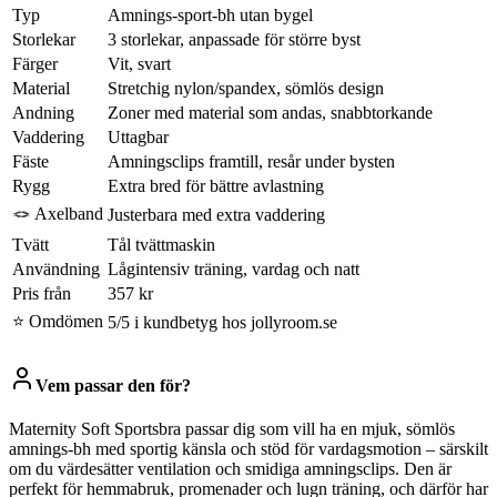
Typ
Amnings-sport-bh utan bygel
Storlekar
3 storlekar, anpassade för större byst
Färger
Vit, svart
Material
Stretchig nylon/spandex, sömlös design
Andning
Zoner med material som andas, snabbtorkande
Vaddering
Uttagbar
Fäste
Amningsclips framtill, resår under bysten
Rygg
Extra bred för bättre avlastning
🪢 Axelband
Justerbara med extra vaddering
Tvätt
Tål tvättmaskin
Användning
Lågintensiv träning, vardag och natt
Pris från
357 kr
⭐ Omdömen
5/5 i kundbetyg hos jollyroom.se
Vem passar den för?
Maternity Soft Sportsbra passar dig som vill ha en mjuk, sömlös
amnings-bh med sportig känsla och stöd för vardagsmotion – särskilt
om du värdesätter ventilation och smidiga amningsclips. Den är
perfekt för hemmabruk, promenader och lugn träning, och därför har