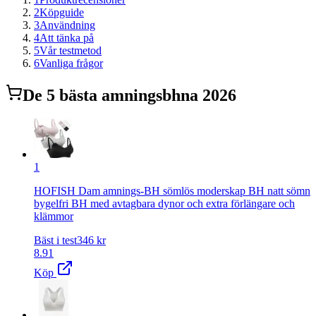
2
Köpguide
3
Användning
4
Att tänka på
5
Vår testmetod
6
Vanliga frågor
De
5
bästa
amningsbh
na 2026
1
HOFISH Dam amnings-BH sömlös moderskap BH natt sömn
bygelfri BH med avtagbara dynor och extra förlängare och
klämmor
Bäst i test
346
kr
8.91
Köp