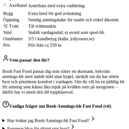
🪡 Axelband
Justerbara med extra vaddering
Rygg
Extra bred för god avlastning
Öppning
Smidig amningshake för snabb och enkel åtkomst
🫧 Tvätt
Tål tvättmaskin
Stöd
Stabilt vardagsstöd; ej avsett som sport-bh
Omdömen
5/5 i kundbetyg (källa: jollyroom.se)
Pris
Pris från ca 559 kr
Vem passar den för?
Boob Fast Food passar dig som söker en skonsam, bekväm
amnings-bh med stabilt stöd utan bygel, särskilt om du har större
byst och prioriterar komfort i vardagen. Om du vill ha en pålitlig bh
för amning som känns lika mjuk på kvällen som på morgonen –
därför har vi utsett den till toppklassval.
Vanliga frågor om
Boob Amnings-bh Fast Food (vit)
Hur tvättar jag Boob Amnings-bh Fast Food?
Fungerar bh:n för riktigt stor byst?