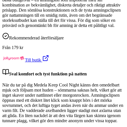
kombination av bekvämlighet, diskreta detaljer och riktigt attraktiv
prislapp. Den sömlösa konstruktionen och de tysta amningsclipsen
gör nattamningen till en smidig rutin, även om det begränsade
storleksutbudet kan ställa till det för vissa. För dig som söker en
prisvärd och genomtänkt bh för amning är detta ett pålitligt val.
Rekommenderad återförsäljare
Från
179
kr
Till butik
Sval komfort och tyst funktion på natten
När du tar på dig Medela Keep Cool Night känns den omedelbart
mjuk och följsam mot huden – sömmarna saknas helt, vilket gör att
inget skaver under nattlinnet eller morgonrocken. Amningsclipsen
öppnas med ett diskret litet klick som knappt hörs i det mörka
sovrummet, och det luftiga tyget andas även när du ammar under en
varm filt. De vadderade axelbanden ligger stadigt mot axlarna utan
att glida. En liten nackdel är att den vita färgen kan skimra igenom
tunnare plagg, vilket gör den mindre anonym under vissa toppar.