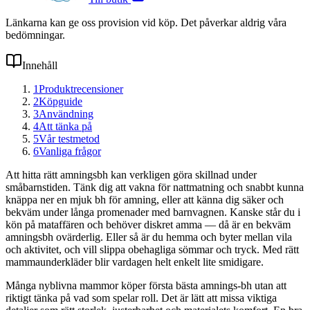
Länkarna kan ge oss provision vid köp. Det påverkar aldrig våra
bedömningar.
Innehåll
1
Produktrecensioner
2
Köpguide
3
Användning
4
Att tänka på
5
Vår testmetod
6
Vanliga frågor
Att hitta rätt amningsbh kan verkligen göra skillnad under
småbarnstiden. Tänk dig att vakna för nattmatning och snabbt kunna
knäppa ner en mjuk bh för amning, eller att känna dig säker och
bekväm under långa promenader med barnvagnen. Kanske står du i
kön på mataffären och behöver diskret amma — då är en bekväm
amningsbh ovärderlig. Eller så är du hemma och byter mellan vila
och aktivitet, och vill slippa obehagliga sömmar och tryck. Med rätt
mammaunderkläder blir vardagen helt enkelt lite smidigare.
Många nyblivna mammor köper första bästa amnings-bh utan att
riktigt tänka på vad som spelar roll. Det är lätt att missa viktiga