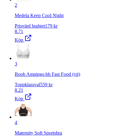
2
Medela Keep Cool Night
Prisvärd budget
179
kr
8.71
Köp
3
Boob Amnings-bh Fast Food (vit)
Toppklassval
559
kr
8.21
Köp
4
Maternity Soft Sportsbra