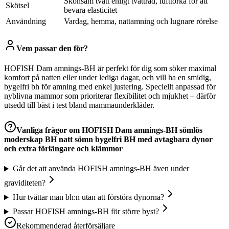
Skonsam tvätt enligt tvättråd, lufttorka för att
Skötsel
bevara elasticitet
Användning
Vardag, hemma, nattamning och lugnare rörelse
Vem passar den för?
HOFISH Dam amnings-BH är perfekt för dig som söker maximal
komfort på natten eller under lediga dagar, och vill ha en smidig,
bygelfri bh för amning med enkel justering. Speciellt anpassad för
nyblivna mammor som prioriterar flexibilitet och mjukhet – därför
utsedd till bäst i test bland mammaunderkläder.
Vanliga frågor om
HOFISH Dam amnings-BH sömlös
moderskap BH natt sömn bygelfri BH med avtagbara dynor
och extra förlängare och klämmor
Går det att använda HOFISH amnings-BH även under
graviditeten?
Hur tvättar man bh:n utan att förstöra dynorna?
Passar HOFISH amnings-BH för större byst?
Rekommenderad återförsäljare