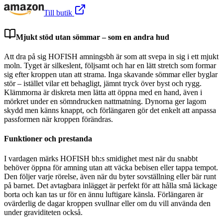
Till butik
Mjukt stöd utan sömmar – som en andra hud
Att dra på sig HOFISH amningsbh är som att svepa in sig i ett mjukt
moln. Tyget är silkeslent, följsamt och har en lätt stretch som formar
sig efter kroppen utan att strama. Inga skavande sömmar eller byglar
stör – istället vilar ett behagligt, jämnt tryck över byst och rygg.
Klämmorna är diskreta men lätta att öppna med en hand, även i
mörkret under en sömndrucken nattmatning. Dynorna ger lagom
skydd men känns knappt, och förlängaren gör det enkelt att anpassa
passformen när kroppen förändras.
Funktioner och prestanda
I vardagen märks HOFISH bh:s smidighet mest när du snabbt
behöver öppna för amning utan att väcka bebisen eller tappa tempot.
Den följer varje rörelse, även när du byter sovställning eller bär runt
på barnet. Det avtagbara inlägget är perfekt för att hålla små läckage
borta och kan tas ur för en ännu luftigare känsla. Förlängaren är
ovärderlig de dagar kroppen svullnar eller om du vill använda den
under graviditeten också.