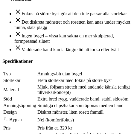
Fokus på större byst gör att den inte passar alla storlekar
Det diskreta mönstret och rosetten kan anas under mycket
tunna, släta plagg
Ingen bygel – vissa kan sakna en mer skulpterad,
formpressad siluett
Vadderade band kan ta längre tid att torka efter tvätt
Specifikationer
Typ
Amnings-bh utan bygel
Storlekar
Flera storlekar med fokus på större byst
Mjuk, följsam stretch med andande känsla (enligt
Material
tillverkarkoncept)
Stöd
Extra bred rygg, vadderade band, stabil sidosöm
Amningsöppning
Smidiga clips/hakar som öppnas med en hand
Design
Diskret mönster, liten rosett framtill
🪡 Byglar
Nej (komfortfokus)
Pris
Pris från ca 329 kr