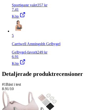
Sportigaste valet
357
kr
7.41
Köp
5
Carriwell Amningsbh Gelbygel
Gelbygel-favorit
249
kr
6.91
Köp
Detaljerade produktrecensioner
#
1
Bäst i test
8.91
/10