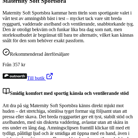
Maternity Soft Sportsbra
Maternity Soft Sportsbra kammar hem titeln som sportigaste valet i
vårt test av amningsbh bäst i test – mycket tack vare sitt breda
ryggparti, vadderade axelband och ventilerande, snabbtorkande tyg.
Den är otroligt bekväm och funkar lika bra dag som natt, men
storleksutbudet är begränsat till bara tre alternativ, vilket kan kännas
snålt för den som behöver exakt passform.
Rekommenderad återförsäljare
Från
357
kr
Till butik
Smidig komfort med sportig känsla och ventilerande stöd
Att dra på sig Maternity Soft Sportsbra känns direkt mjukt mot
huden – det stretchiga, sömlösa tyget formar sig följsamt utan att
pressa eller skava. Det breda ryggpartiet ger ett tyst, stabilt stöd och
axelbanden, med sin diskreta vaddering, avlastar utan att skära in
ens under en lång dag. Amningsclipsen framtill klickar till med ett
tydligt, pålitligt ljud och är smidiga att öppna med en hand, även i