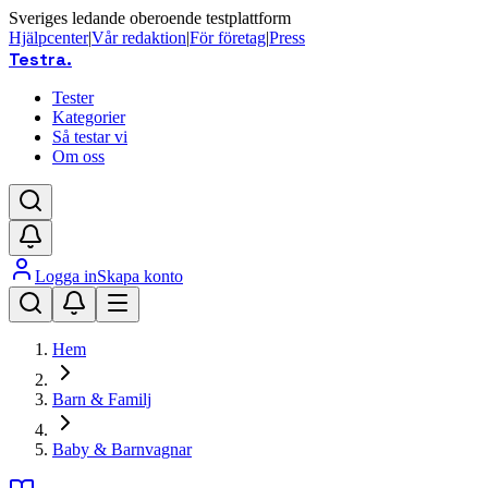
Sveriges ledande oberoende testplattform
Hjälpcenter
|
Vår redaktion
|
För företag
|
Press
Testra
.
Tester
Kategorier
Så testar vi
Om oss
Logga in
Skapa konto
Hem
Barn & Familj
Baby & Barnvagnar