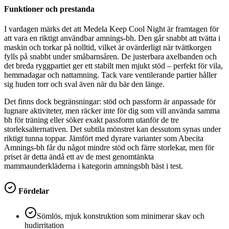
Funktioner och prestanda
I vardagen märks det att Medela Keep Cool Night är framtagen för
att vara en riktigt användbar amnings-bh. Den går snabbt att tvätta i
maskin och torkar på nolltid, vilket är ovärderligt när tvättkorgen
fylls på snabbt under småbarnsåren. De justerbara axelbanden och
det breda ryggpartiet ger ett stabilt men mjukt stöd – perfekt för vila,
hemmadagar och nattamning. Tack vare ventilerande partier håller
sig huden torr och sval även när du bär den länge.
Det finns dock begränsningar: stöd och passform är anpassade för
lugnare aktiviteter, men räcker inte för dig som vill använda samma
bh för träning eller söker exakt passform utanför de tre
storleksalternativen. Det subtila mönstret kan dessutom synas under
riktigt tunna toppar. Jämfört med dyrare varianter som Abecita
Amnings-bh får du något mindre stöd och färre storlekar, men för
priset är detta ändå ett av de mest genomtänkta
mammaunderkläderna i kategorin amningsbh bäst i test.
Fördelar
Sömlös, mjuk konstruktion som minimerar skav och
hudirritation