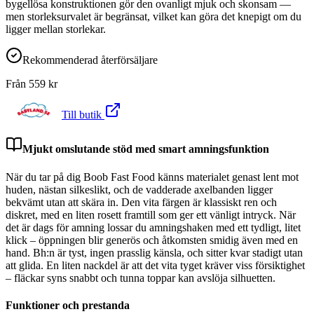
bygellösa konstruktionen gör den ovanligt mjuk och skonsam —
men storleksurvalet är begränsat, vilket kan göra det knepigt om du
ligger mellan storlekar.
Rekommenderad återförsäljare
Från
559
kr
Till butik
Mjukt omslutande stöd med smart amningsfunktion
När du tar på dig Boob Fast Food känns materialet genast lent mot
huden, nästan silkeslikt, och de vadderade axelbanden ligger
bekvämt utan att skära in. Den vita färgen är klassiskt ren och
diskret, med en liten rosett framtill som ger ett vänligt intryck. När
det är dags för amning lossar du amningshaken med ett tydligt, litet
klick – öppningen blir generös och åtkomsten smidig även med en
hand. Bh:n är tyst, ingen prasslig känsla, och sitter kvar stadigt utan
att glida. En liten nackdel är att det vita tyget kräver viss försiktighet
– fläckar syns snabbt och tunna toppar kan avslöja silhuetten.
Funktioner och prestanda