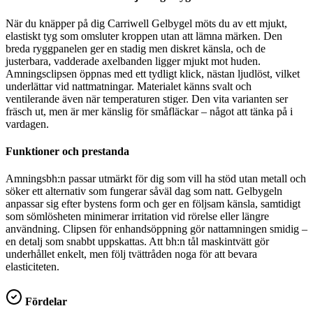
När du knäpper på dig Carriwell Gelbygel möts du av ett mjukt,
elastiskt tyg som omsluter kroppen utan att lämna märken. Den
breda ryggpanelen ger en stadig men diskret känsla, och de
justerbara, vadderade axelbanden ligger mjukt mot huden.
Amningsclipsen öppnas med ett tydligt klick, nästan ljudlöst, vilket
underlättar vid nattmatningar. Materialet känns svalt och
ventilerande även när temperaturen stiger. Den vita varianten ser
fräsch ut, men är mer känslig för småfläckar – något att tänka på i
vardagen.
Funktioner och prestanda
Amningsbh:n passar utmärkt för dig som vill ha stöd utan metall och
söker ett alternativ som fungerar såväl dag som natt. Gelbygeln
anpassar sig efter bystens form och ger en följsam känsla, samtidigt
som sömlösheten minimerar irritation vid rörelse eller längre
användning. Clipsen för enhandsöppning gör nattamningen smidig –
en detalj som snabbt uppskattas. Att bh:n tål maskintvätt gör
underhållet enkelt, men följ tvättråden noga för att bevara
elasticiteten.
Fördelar