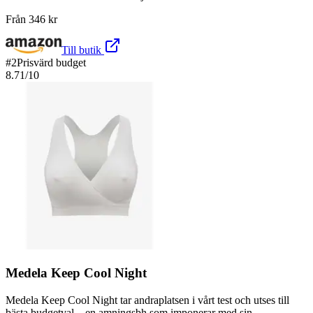
Från
346
kr
Till butik
#
2
Prisvärd budget
8.71
/10
Medela Keep Cool Night
Medela Keep Cool Night tar andraplatsen i vårt test och utses till
bästa budgetval – en amningsbh som imponerar med sin