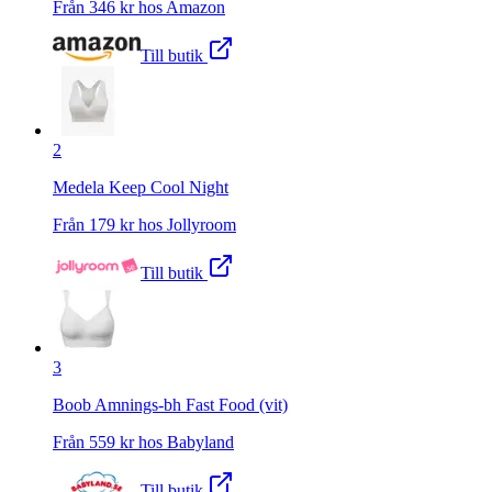
Från
346
kr hos
Amazon
Till butik
2
Medela Keep Cool Night
Från
179
kr hos
Jollyroom
Till butik
3
Boob Amnings-bh Fast Food (vit)
Från
559
kr hos
Babyland
Till butik