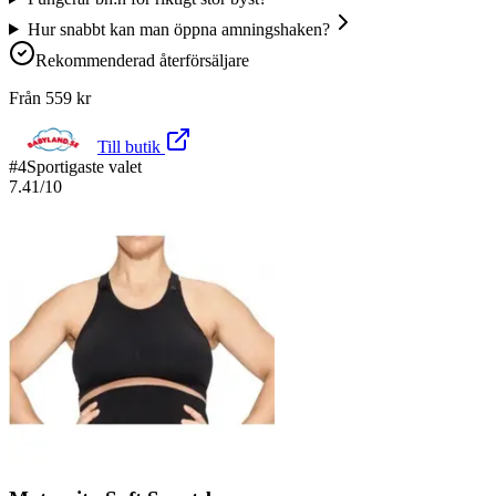
Hur snabbt kan man öppna amningshaken?
Rekommenderad återförsäljare
Från
559
kr
Till butik
#
4
Sportigaste valet
7.41
/10