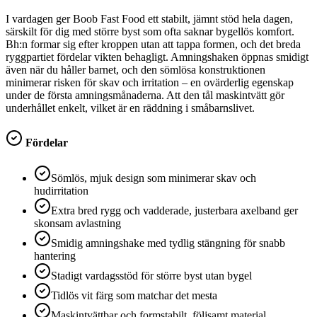
I vardagen ger Boob Fast Food ett stabilt, jämnt stöd hela dagen,
särskilt för dig med större byst som ofta saknar bygellös komfort.
Bh:n formar sig efter kroppen utan att tappa formen, och det breda
ryggpartiet fördelar vikten behagligt. Amningshaken öppnas smidigt
även när du håller barnet, och den sömlösa konstruktionen
minimerar risken för skav och irritation – en ovärderlig egenskap
under de första amningsmånaderna. Att den tål maskintvätt gör
underhållet enkelt, vilket är en räddning i småbarnslivet.
Fördelar
Sömlös, mjuk design som minimerar skav och
hudirritation
Extra bred rygg och vadderade, justerbara axelband ger
skonsam avlastning
Smidig amningshake med tydlig stängning för snabb
hantering
Stadigt vardagsstöd för större byst utan bygel
Tidlös vit färg som matchar det mesta
Maskintvättbar och formstabilt, följsamt material