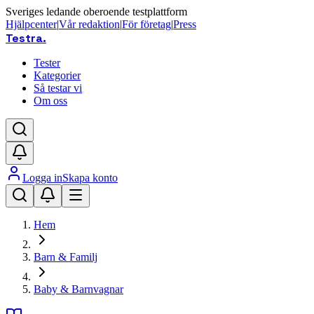
Sveriges ledande oberoende testplattform
Hjälpcenter
|
Vår redaktion
|
För företag
|
Press
Testra
.
Tester
Kategorier
Så testar vi
Om oss
Logga in
Skapa konto
Hem
Barn & Familj
Baby & Barnvagnar