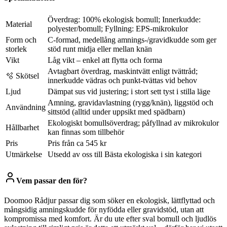
Överdrag: 100% ekologisk bomull; Innerkudde:
Material
polyester/bomull; Fyllning: EPS-mikrokulor
Form och
C-formad, medellång amnings-/gravidkudde som ger
storlek
stöd runt midja eller mellan knän
Vikt
Låg vikt – enkel att flytta och forma
Avtagbart överdrag, maskintvätt enligt tvättråd;
🫧 Skötsel
innerkudde vädras och punkt-tvättas vid behov
Ljud
Dämpat sus vid justering; i stort sett tyst i stilla läge
Amning, gravidavlastning (rygg/knän), liggstöd och
Användning
sittstöd (alltid under uppsikt med spädbarn)
Ekologiskt bomullsöverdrag; påfyllnad av mikrokulor
Hållbarhet
kan finnas som tillbehör
Pris
Pris från ca 545 kr
Utmärkelse
Utsedd av oss till Bästa ekologiska i sin kategori
Vem passar den för?
Doomoo Rådjur passar dig som söker en ekologisk, lättflyttad och
mångsidig amningskudde för nyfödda eller gravidstöd, utan att
kompromissa med komfort. Är du ute efter sval bomull och ljudlös