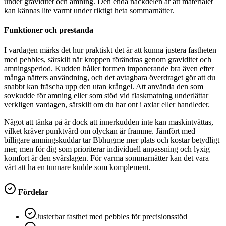
under graviditet och amning. Den enda nackdelen är att materialet
kan kännas lite varmt under riktigt heta sommarnätter.
Funktioner och prestanda
I vardagen märks det hur praktiskt det är att kunna justera fastheten
med pebbles, särskilt när kroppen förändras genom graviditet och
amningsperiod. Kudden håller formen imponerande bra även efter
många nätters användning, och det avtagbara överdraget gör att du
snabbt kan fräscha upp den utan krångel. Att använda den som
sovkudde för amning eller som stöd vid flaskmatning underlättar
verkligen vardagen, särskilt om du har ont i axlar eller handleder.
Något att tänka på är dock att innerkudden inte kan maskintvättas,
vilket kräver punktvård om olyckan är framme. Jämfört med
billigare amningskuddar tar Bbhugme mer plats och kostar betydligt
mer, men för dig som prioriterar individuell anpassning och lyxig
komfort är den svårslagen. För varma sommarnätter kan det vara
värt att ha en tunnare kudde som komplement.
Fördelar
Justerbar fasthet med pebbles för precisionsstöd