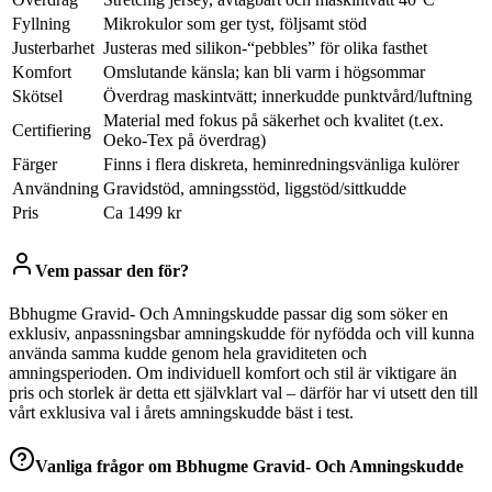
Fyllning
Mikrokulor som ger tyst, följsamt stöd
Justerbarhet
Justeras med silikon-“pebbles” för olika fasthet
Komfort
Omslutande känsla; kan bli varm i högsommar
Skötsel
Överdrag maskintvätt; innerkudde punktvård/luftning
Material med fokus på säkerhet och kvalitet (t.ex.
Certifiering
Oeko-Tex på överdrag)
Färger
Finns i flera diskreta, heminredningsvänliga kulörer
Användning
Gravidstöd, amningsstöd, liggstöd/sittkudde
Pris
Ca 1499 kr
Vem passar den för?
Bbhugme Gravid- Och Amningskudde passar dig som söker en
exklusiv, anpassningsbar amningskudde för nyfödda och vill kunna
använda samma kudde genom hela graviditeten och
amningsperioden. Om individuell komfort och stil är viktigare än
pris och storlek är detta ett självklart val – därför har vi utsett den till
vårt exklusiva val i årets amningskudde bäst i test.
Vanliga frågor om
Bbhugme Gravid- Och Amningskudde