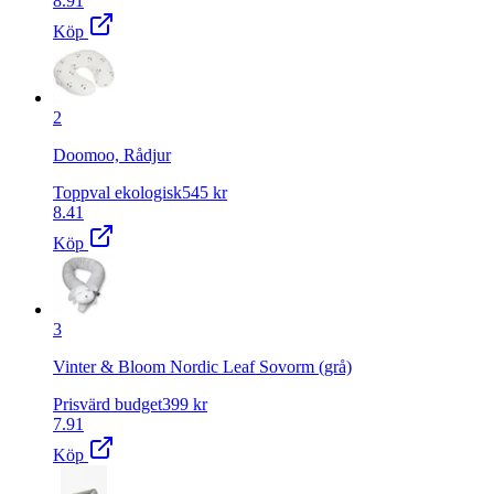
8.91
Köp
2
Doomoo, Rådjur
Toppval ekologisk
545
kr
8.41
Köp
3
Vinter & Bloom Nordic Leaf Sovorm (grå)
Prisvärd budget
399
kr
7.91
Köp