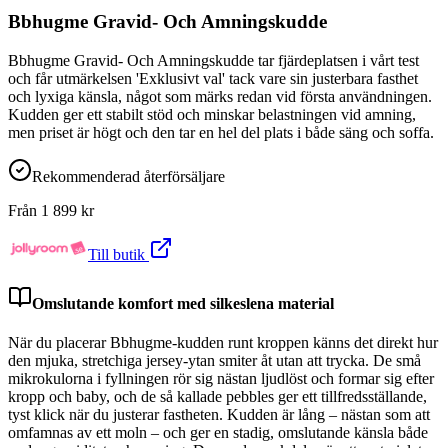
Bbhugme Gravid- Och Amningskudde
Bbhugme Gravid- Och Amningskudde tar fjärdeplatsen i vårt test
och får utmärkelsen 'Exklusivt val' tack vare sin justerbara fasthet
och lyxiga känsla, något som märks redan vid första användningen.
Kudden ger ett stabilt stöd och minskar belastningen vid amning,
men priset är högt och den tar en hel del plats i både säng och soffa.
Rekommenderad återförsäljare
Från
1 899
kr
Till butik
Omslutande komfort med silkeslena material
När du placerar Bbhugme-kudden runt kroppen känns det direkt hur
den mjuka, stretchiga jersey-ytan smiter åt utan att trycka. De små
mikrokulorna i fyllningen rör sig nästan ljudlöst och formar sig efter
kropp och baby, och de så kallade pebbles ger ett tillfredsställande,
tyst klick när du justerar fastheten. Kudden är lång – nästan som att
omfamnas av ett moln – och ger en stadig, omslutande känsla både