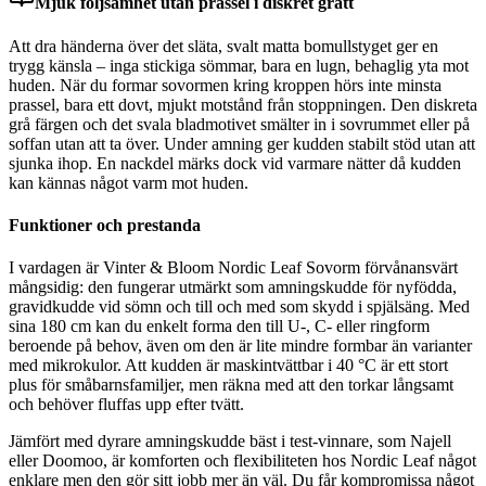
Mjuk följsamhet utan prassel i diskret grått
Att dra händerna över det släta, svalt matta bomullstyget ger en
trygg känsla – inga stickiga sömmar, bara en lugn, behaglig yta mot
huden. När du formar sovormen kring kroppen hörs inte minsta
prassel, bara ett dovt, mjukt motstånd från stoppningen. Den diskreta
grå färgen och det svala bladmotivet smälter in i sovrummet eller på
soffan utan att ta över. Under amning ger kudden stabilt stöd utan att
sjunka ihop. En nackdel märks dock vid varmare nätter då kudden
kan kännas något varm mot huden.
Funktioner och prestanda
I vardagen är Vinter & Bloom Nordic Leaf Sovorm förvånansvärt
mångsidig: den fungerar utmärkt som amningskudde för nyfödda,
gravidkudde vid sömn och till och med som skydd i spjälsäng. Med
sina 180 cm kan du enkelt forma den till U-, C- eller ringform
beroende på behov, även om den är lite mindre formbar än varianter
med mikrokulor. Att kudden är maskintvättbar i 40 °C är ett stort
plus för småbarnsfamiljer, men räkna med att den torkar långsamt
och behöver fluffas upp efter tvätt.
Jämfört med dyrare amningskudde bäst i test-vinnare, som Najell
eller Doomoo, är komforten och flexibiliteten hos Nordic Leaf något
enklare men den gör sitt jobb mer än väl. Du får kompromissa något