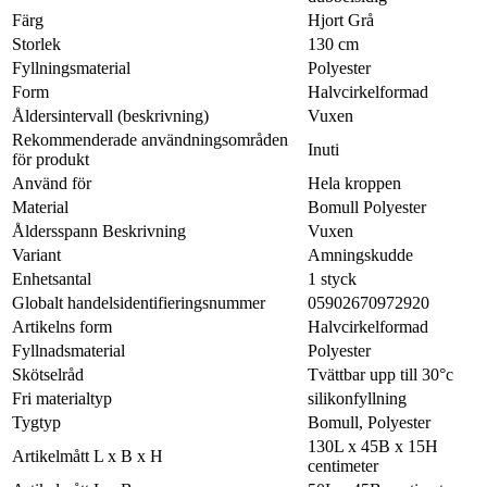
Färg
Hjort Grå
Storlek
130 cm
Fyllningsmaterial
Polyester
Form
Halvcirkelformad
Åldersintervall (beskrivning)
Vuxen
Rekommenderade användningsområden
Inuti
för produkt
Använd för
Hela kroppen
Material
Bomull Polyester
Åldersspann Beskrivning
Vuxen
Variant
Amningskudde
Enhetsantal
1 styck
Globalt handelsidentifieringsnummer
05902670972920
Artikelns form
Halvcirkelformad
Fyllnadsmaterial
Polyester
Skötselråd
Tvättbar upp till 30°c
Fri materialtyp
silikonfyllning
Tygtyp
Bomull, Polyester
130L x 45B x 15H
Artikelmått L x B x H
centimeter