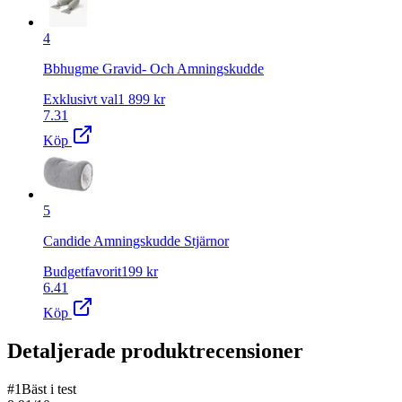
4
Bbhugme Gravid- Och Amningskudde
Exklusivt val
1 899
kr
7.31
Köp
5
Candide Amningskudde Stjärnor
Budgetfavorit
199
kr
6.41
Köp
Detaljerade produktrecensioner
#
1
Bäst i test