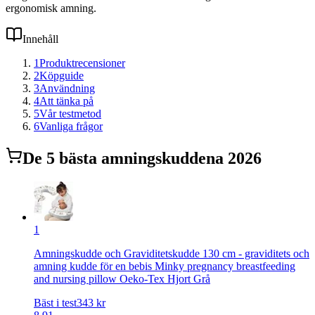
ergonomisk amning.
Innehåll
1
Produktrecensioner
2
Köpguide
3
Användning
4
Att tänka på
5
Vår testmetod
6
Vanliga frågor
De
5
bästa
amningskudde
na 2026
1
Amningskudde och Graviditetskudde 130 cm - graviditets och
amning kudde för en bebis Minky pregnancy breastfeeding
and nursing pillow Oeko-Tex Hjort Grå
Bäst i test
343
kr