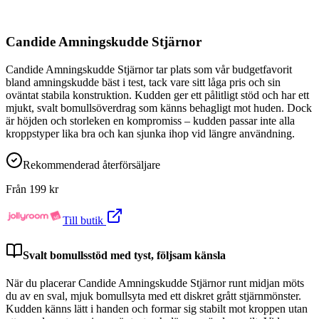
Candide Amningskudde Stjärnor
Candide Amningskudde Stjärnor tar plats som vår budgetfavorit
bland amningskudde bäst i test, tack vare sitt låga pris och sin
oväntat stabila konstruktion. Kudden ger ett pålitligt stöd och har ett
mjukt, svalt bomullsöverdrag som känns behagligt mot huden. Dock
är höjden och storleken en kompromiss – kudden passar inte alla
kroppstyper lika bra och kan sjunka ihop vid längre användning.
Rekommenderad återförsäljare
Från
199
kr
Till butik
Svalt bomullsstöd med tyst, följsam känsla
När du placerar Candide Amningskudde Stjärnor runt midjan möts
du av en sval, mjuk bomullsyta med ett diskret grått stjärnmönster.
Kudden känns lätt i handen och formar sig stabilt mot kroppen utan