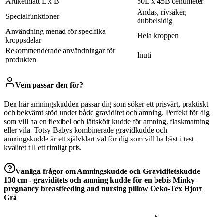
Artikelmått L x B
50L x 45B centimeter
Andas, rivsäker,
Specialfunktioner
dubbelsidig
Användning menad för specifika
Hela kroppen
kroppsdelar
Rekommenderade användningar för
Inuti
produkten
Vem passar den för?
Den här amningskudden passar dig som söker ett prisvärt, praktiskt
och bekvämt stöd under både graviditet och amning. Perfekt för dig
som vill ha en flexibel och lättskött kudde för amning, flaskmatning
eller vila. Totsy Babys kombinerade gravidkudde och
amningskudde är ett självklart val för dig som vill ha bäst i test-
kvalitet till ett rimligt pris.
Vanliga frågor om
Amningskudde och Graviditetskudde
130 cm - graviditets och amning kudde för en bebis Minky
pregnancy breastfeeding and nursing pillow Oeko-Tex Hjort
Grå