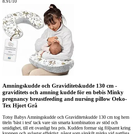
8.91
/10
Amningskudde och Graviditetskudde 130 cm -
graviditets och amning kudde för en bebis Minky
pregnancy breastfeeding and nursing pillow Oeko-
Tex Hjort Grå
Totsy Babys Amningskudde och Graviditetskudde 130 cm tog hem
titeln 'bäst i test' tack vare sin smarta kombination av stöd och
smidighet, till ett ovanligt bra pris. Kudden formar sig följsamt kring
kroppen och avlastar effektivt, något som särskilt märks vid nattliga