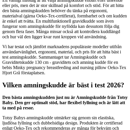
Ett vanligt misstag är att välja amningskudde enbart efter utseende
eller pris, men det är stor skillnad på komfort och stöd. För att hitta
den bästa amningskudden behöver du tänka på ergonomi,
materialval (gärna Oeko-Tex-certifierat), formbarhet och om kudden
är enkel att tvätta. En multifunktionell gravidkudde som även
fungerar som amningskudde för nyfödda kan dessutom följa dig
genom flera faser. Många missar också att kontrollera kuddlängd
och hur väl den ligger kvar runt kroppen vid användning.
Vi har testat och jämfört marknadens populäraste modeller utifrån
användarvänlighet, ergonomi, material, och pris för att hitta bäst i
test amningskudde. Sammantaget tar Amningskudde och
Graviditetskudde 130 cm - graviditets och amning kudde för en
bebis Minky pregnancy breastfeeding and nursing pillow Oeko-Tex
Hjort Grå förstaplatsen.
Vilken amningskudde är bäst i test 2026?
Den bästa amningskudden just nu är Amningskudde från Totsy
Baby. Den ger optimalt stöd, har flexibel fyllning och är lätt att
ta med på resor.
Totsy Babys amningskudde utmärker sig genom sin elastiska,
ljudlösa fyllning och dubbelsidiga design. Produkten är certifierad
enligt Oeko-Tex och rekommenderas av många för bekväm och