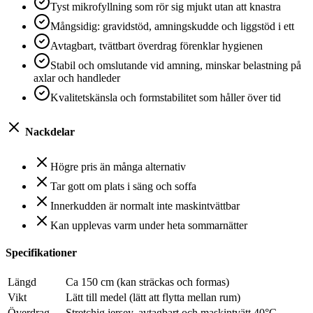
Tyst mikrofyllning som rör sig mjukt utan att knastra
Mångsidig: gravidstöd, amningskudde och liggstöd i ett
Avtagbart, tvättbart överdrag förenklar hygienen
Stabil och omslutande vid amning, minskar belastning på
axlar och handleder
Kvalitetskänsla och formstabilitet som håller över tid
Nackdelar
Högre pris än många alternativ
Tar gott om plats i säng och soffa
Innerkudden är normalt inte maskintvättbar
Kan upplevas varm under heta sommarnätter
Specifikationer
Längd
Ca 150 cm (kan sträckas och formas)
Vikt
Lätt till medel (lätt att flytta mellan rum)
Överdrag
Stretchig jersey, avtagbart och maskintvätt 40°C