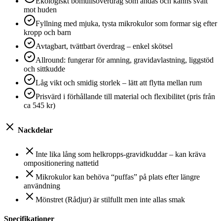
Ekologiskt bomullsöverdrag som andas och känns svalt
mot huden
Fyllning med mjuka, tysta mikrokulor som formar sig efter
kropp och barn
Avtagbart, tvättbart överdrag – enkel skötsel
Allround: fungerar för amning, gravidavlastning, liggstöd
och sittkudde
Låg vikt och smidig storlek – lätt att flytta mellan rum
Prisvärd i förhållande till material och flexibilitet (pris från
ca 545 kr)
Nackdelar
Inte lika lång som helkropps-gravidkuddar – kan kräva
ompositionering nattetid
Mikrokulor kan behöva “puffas” på plats efter längre
användning
Mönstret (Rådjur) är stilfullt men inte allas smak
Specifikationer