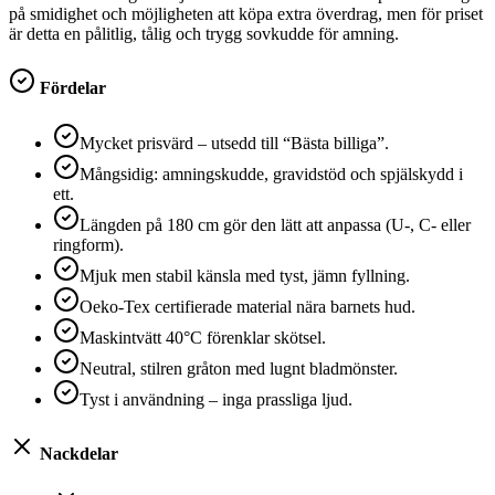
på smidighet och möjligheten att köpa extra överdrag, men för priset
är detta en pålitlig, tålig och trygg sovkudde för amning.
Fördelar
Mycket prisvärd – utsedd till “Bästa billiga”.
Mångsidig: amningskudde, gravidstöd och spjälskydd i
ett.
Längden på 180 cm gör den lätt att anpassa (U-, C- eller
ringform).
Mjuk men stabil känsla med tyst, jämn fyllning.
Oeko-Tex certifierade material nära barnets hud.
Maskintvätt 40°C förenklar skötsel.
Neutral, stilren gråton med lugnt bladmönster.
Tyst i användning – inga prassliga ljud.
Nackdelar