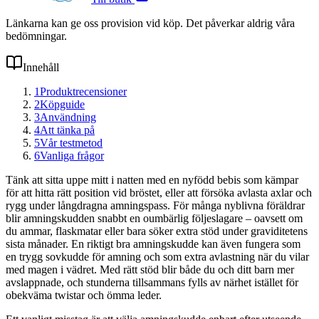
Länkarna kan ge oss provision vid köp. Det påverkar aldrig våra
bedömningar.
Innehåll
1
Produktrecensioner
2
Köpguide
3
Användning
4
Att tänka på
5
Vår testmetod
6
Vanliga frågor
Tänk att sitta uppe mitt i natten med en nyfödd bebis som kämpar
för att hitta rätt position vid bröstet, eller att försöka avlasta axlar och
rygg under långdragna amningspass. För många nyblivna föräldrar
blir amningskudden snabbt en oumbärlig följeslagare – oavsett om
du ammar, flaskmatar eller bara söker extra stöd under graviditetens
sista månader. En riktigt bra amningskudde kan även fungera som
en trygg sovkudde för amning och som extra avlastning när du vilar
med magen i vädret. Med rätt stöd blir både du och ditt barn mer
avslappnade, och stunderna tillsammans fylls av närhet istället för
obekväma twistar och ömma leder.