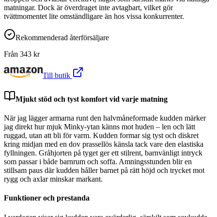
matningar. Dock är överdraget inte avtagbart, vilket gör
tvättmomentet lite omständligare än hos vissa konkurrenter.
Rekommenderad återförsäljare
Från
343
kr
Till butik
Mjukt stöd och tyst komfort vid varje matning
När jag lägger armarna runt den halvmåneformade kudden märker
jag direkt hur mjuk Minky-ytan känns mot huden – len och lätt
ruggad, utan att bli för varm. Kudden formar sig tyst och diskret
kring midjan med en dov prassellös känsla tack vare den elastiska
fyllningen. Gråhjorten på tyget ger ett stilrent, barnvänligt intryck
som passar i både barnrum och soffa. Amningsstunden blir en
stillsam paus där kudden håller barnet på rätt höjd och trycket mot
rygg och axlar minskar markant.
Funktioner och prestanda