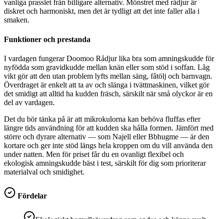
vanliga prasslet från billigare alternativ. Mönstret med rådjur är
diskret och harmoniskt, men det är tydligt att det inte faller alla i
smaken.
Funktioner och prestanda
I vardagen fungerar Doomoo Rådjur lika bra som amningskudde för
nyfödda som gravidkudde mellan knän eller som stöd i soffan. Låg
vikt gör att den utan problem lyfts mellan säng, fåtölj och barnvagn.
Överdraget är enkelt att ta av och slänga i tvättmaskinen, vilket gör
det smidigt att alltid ha kudden fräsch, särskilt när små olyckor är en
del av vardagen.
Det du bör tänka på är att mikrokulorna kan behöva fluffas efter
längre tids användning för att kudden ska hålla formen. Jämfört med
större och dyrare alternativ — som Najell eller Bbhugme — är den
kortare och ger inte stöd längs hela kroppen om du vill använda den
under natten. Men för priset får du en ovanligt flexibel och
ekologisk amningskudde bäst i test, särskilt för dig som prioriterar
materialval och smidighet.
Fördelar