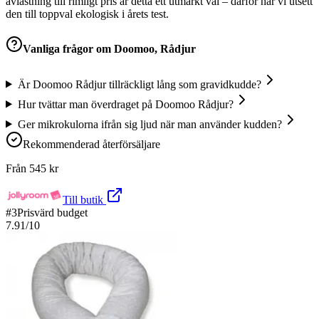
avlastning till rimligt pris är detta ett utmärkt val – därför har vi utsett
den till toppval ekologisk i årets test.
Vanliga frågor om
Doomoo, Rådjur
Är Doomoo Rådjur tillräckligt lång som gravidkudde?
Hur tvättar man överdraget på Doomoo Rådjur?
Ger mikrokulorna ifrån sig ljud när man använder kudden?
Rekommenderad återförsäljare
Från
545
kr
Till butik
#
3
Prisvärd budget
7.91
/10