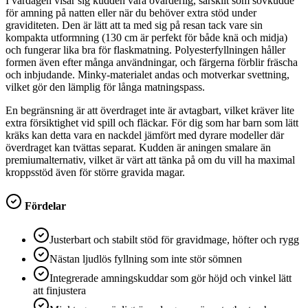
I vardagen visar sig kudden vara ovärderlig, särskilt som sovkudde
för amning på natten eller när du behöver extra stöd under
graviditeten. Den är lätt att ta med sig på resan tack vare sin
kompakta utformning (130 cm är perfekt för både knä och midja)
och fungerar lika bra för flaskmatning. Polyesterfyllningen håller
formen även efter många användningar, och färgerna förblir fräscha
och inbjudande. Minky-materialet andas och motverkar svettning,
vilket gör den lämplig för långa matningspass.
En begränsning är att överdraget inte är avtagbart, vilket kräver lite
extra försiktighet vid spill och fläckar. För dig som har barn som lätt
kräks kan detta vara en nackdel jämfört med dyrare modeller där
överdraget kan tvättas separat. Kudden är aningen smalare än
premiumalternativ, vilket är värt att tänka på om du vill ha maximal
kroppsstöd även för större gravida magar.
Fördelar
Justerbart och stabilt stöd för gravidmage, höfter och rygg
Nästan ljudlös fyllning som inte stör sömnen
Integrerade amningskuddar som gör höjd och vinkel lätt
att finjustera