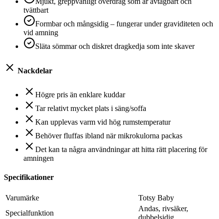
Mjukt, greppvänligt överdrag som är avtagbart och
tvättbart
Formbar och mångsidig – fungerar under graviditeten och
vid amning
Släta sömmar och diskret dragkedja som inte skaver
Nackdelar
Högre pris än enklare kuddar
Tar relativt mycket plats i säng/soffa
Kan upplevas varm vid hög rumstemperatur
Behöver fluffas ibland när mikrokulorna packas
Det kan ta några användningar att hitta rätt placering för
amningen
Specifikationer
Varumärke
Totsy Baby
Andas, rivsäker,
Specialfunktion
dubbelsidig