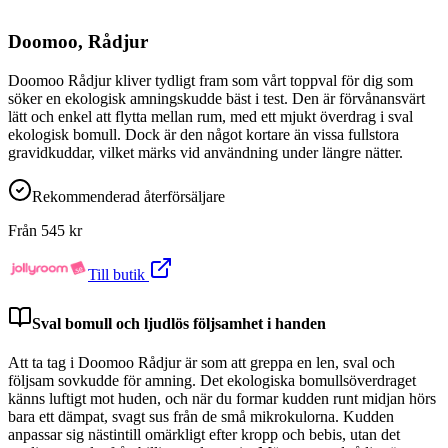
Doomoo, Rådjur
Doomoo Rådjur kliver tydligt fram som vårt toppval för dig som
söker en ekologisk amningskudde bäst i test. Den är förvånansvärt
lätt och enkel att flytta mellan rum, med ett mjukt överdrag i sval
ekologisk bomull. Dock är den något kortare än vissa fullstora
gravidkuddar, vilket märks vid användning under längre nätter.
Rekommenderad återförsäljare
Från
545
kr
Till butik
Sval bomull och ljudlös följsamhet i handen
Att ta tag i Doomoo Rådjur är som att greppa en len, sval och
följsam sovkudde för amning. Det ekologiska bomullsöverdraget
känns luftigt mot huden, och när du formar kudden runt midjan hörs
bara ett dämpat, svagt sus från de små mikrokulorna. Kudden
anpassar sig nästintill omärkligt efter kropp och bebis, utan det