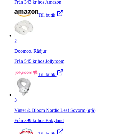
Från
343
kr hos
Amazon
Till butik
2
Doomoo, Rådjur
Från
545
kr hos
Jollyroom
Till butik
3
Vinter & Bloom Nordic Leaf Sovorm (grå)
Från
399
kr hos
Babyland
Till butik