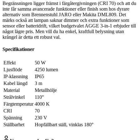
Begränsningen ligger främst i färgåtergivningen (CRI 70) och att du
inte får samma avancerade funktioner eller finish som hos dyrare
alternativ som Brennenstuhl JARO eller Makita DML809. Det
märks också att lampan saknar dimmer och extra funktioner som
sensor eller batteridrift, vilket budgetvalet AGGE 3-in-1 erbjuder till
något lägre pris. Men vill du ha enkel, kraftfull belysning utan
krångel är detta ett robust val.
Specifikationer
Effekt
50 W
Ljusflöde
4250 lumen
IP-klassning
IP65
Kabel längd
3 m
Material
Metallhölje
Strålvinkel
110°
Färgtemperatur
4000 K
CRI
70
Spänning
230 V
Ställbarhet
Hopfällbart ställ, vinklas 180°