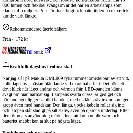
000 lumen och flexibel svängarm är det här en arbetslampa som
klarar tuffa miljöer. Priset är dock högt och batteritiden på maxeffekt
kunde varit längre.
Rekommenderad återförsäljare
Från
4 172
kr
Till butik
Kraftfullt dagsljus i robust skal
När jag slår på Makita DML809 fylls rummet omedelbart av ett vitt,
kallt dagsljus – nästan bländande vid maximal effekt. Det hörs ett
dovt klick när läget ändras och värmen från LED-panelen känns
svagt om man närmar sig. Lampans svarta chassi är gediget och
bärhandtaget ligger stabilt i handen, med en lätt sträv textur som ger
grepp även med handskar. Den långa, tjocka kabeln rullar sig inte
och lampan står stadigt på sitt stativ, även på ojämna underlag. Efter
flera timmars användning märks dock att lampan blir varm och
batteriet snabbt kan ta slut på högsta läget.
Funktioner och prestanda