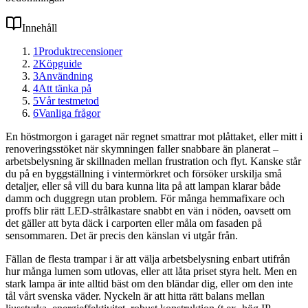
Innehåll
1
Produktrecensioner
2
Köpguide
3
Användning
4
Att tänka på
5
Vår testmetod
6
Vanliga frågor
En höstmorgon i garaget när regnet smattrar mot plåttaket, eller mitt i
renoveringsstöket när skymningen faller snabbare än planerat –
arbetsbelysning är skillnaden mellan frustration och flyt. Kanske står
du på en byggställning i vintermörkret och försöker urskilja små
detaljer, eller så vill du bara kunna lita på att lampan klarar både
damm och duggregn utan problem. För många hemmafixare och
proffs blir rätt LED-strålkastare snabbt en vän i nöden, oavsett om
det gäller att byta däck i carporten eller måla om fasaden på
sensommaren. Det är precis den känslan vi utgår från.
Fällan de flesta trampar i är att välja arbetsbelysning enbart utifrån
hur många lumen som utlovas, eller att låta priset styra helt. Men en
stark lampa är inte alltid bäst om den bländar dig, eller om den inte
tål vårt svenska väder. Nyckeln är att hitta rätt balans mellan