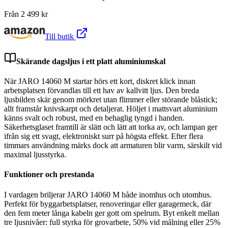
Från
2 499
kr
Till butik
Skärande dagsljus i ett platt aluminiumskal
När JARO 14060 M startar hörs ett kort, diskret klick innan
arbetsplatsen förvandlas till ett hav av kallvitt ljus. Den breda
ljusbilden skär genom mörkret utan flimmer eller störande blåstick;
allt framstår knivskarpt och detaljerat. Höljet i mattsvart aluminium
känns svalt och robust, med en behaglig tyngd i handen.
Säkerhetsglaset framtill är slätt och lätt att torka av, och lampan ger
ifrån sig ett svagt, elektroniskt surr på högsta effekt. Efter flera
timmars användning märks dock att armaturen blir varm, särskilt vid
maximal ljusstyrka.
Funktioner och prestanda
I vardagen briljerar JARO 14060 M både inomhus och utomhus.
Perfekt för byggarbetsplatser, renoveringar eller garagemeck, där
den fem meter långa kabeln ger gott om spelrum. Byt enkelt mellan
tre ljusnivåer: full styrka för grovarbete, 50% vid målning eller 25%