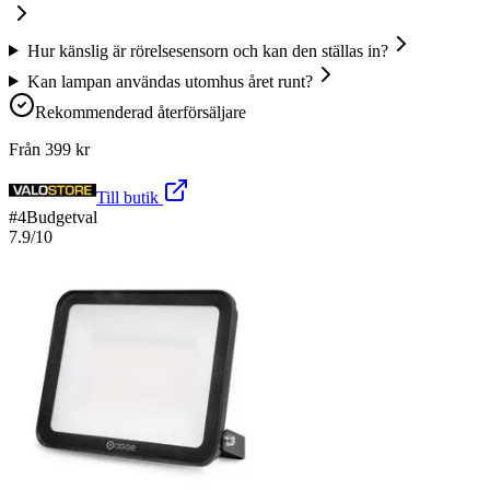
Hur känslig är rörelsesensorn och kan den ställas in?
Kan lampan användas utomhus året runt?
Rekommenderad återförsäljare
Från
399
kr
Till butik
#
4
Budgetval
7.9
/10