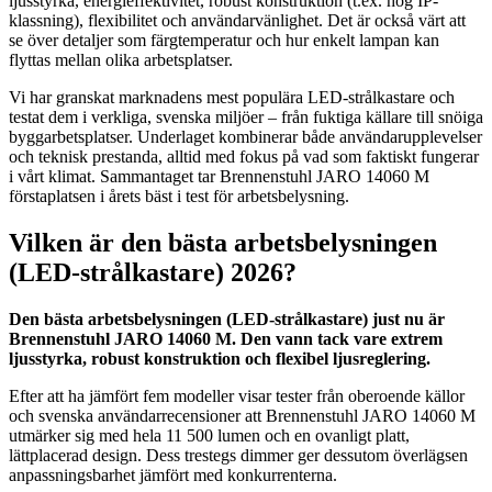
ljusstyrka, energieffektivitet, robust konstruktion (t.ex. hög IP-
klassning), flexibilitet och användarvänlighet. Det är också värt att
se över detaljer som färgtemperatur och hur enkelt lampan kan
flyttas mellan olika arbetsplatser.
Vi har granskat marknadens mest populära LED-strålkastare och
testat dem i verkliga, svenska miljöer – från fuktiga källare till snöiga
byggarbetsplatser. Underlaget kombinerar både användarupplevelser
och teknisk prestanda, alltid med fokus på vad som faktiskt fungerar
i vårt klimat. Sammantaget tar Brennenstuhl JARO 14060 M
förstaplatsen i årets bäst i test för arbetsbelysning.
Vilken är den bästa arbetsbelysningen
(LED-strålkastare) 2026?
Den bästa arbetsbelysningen (LED-strålkastare) just nu är
Brennenstuhl JARO 14060 M. Den vann tack vare extrem
ljusstyrka, robust konstruktion och flexibel ljusreglering.
Efter att ha jämfört fem modeller visar tester från oberoende källor
och svenska användarrecensioner att Brennenstuhl JARO 14060 M
utmärker sig med hela 11 500 lumen och en ovanligt platt,
lättplacerad design. Dess trestegs dimmer ger dessutom överlägsen
anpassningsbarhet jämfört med konkurrenterna.