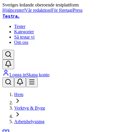
Sveriges ledande oberoende testplattform
Hjälpcenter
|
Vår redaktion
|
För företag
|
Press
Testra
.
Tester
Kategorier
Så testar vi
Om oss
Logga in
Skapa konto
Hem
Verktyg & Bygg
Arbetsbelysning