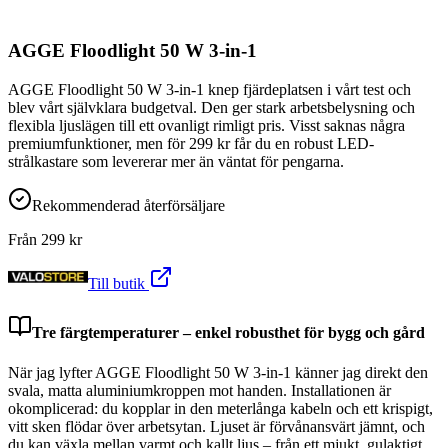
AGGE Floodlight 50 W 3-in-1
AGGE Floodlight 50 W 3-in-1 knep fjärdeplatsen i vårt test och
blev vårt självklara budgetval. Den ger stark arbetsbelysning och
flexibla ljuslägen till ett ovanligt rimligt pris. Visst saknas några
premiumfunktioner, men för 299 kr får du en robust LED-
strålkastare som levererar mer än väntat för pengarna.
Rekommenderad återförsäljare
Från
299
kr
Till butik
Tre färgtemperaturer – enkel robusthet för bygg och gård
När jag lyfter AGGE Floodlight 50 W 3-in-1 känner jag direkt den
svala, matta aluminiumkroppen mot handen. Installationen är
okomplicerad: du kopplar in den meterlånga kabeln och ett krispigt,
vitt sken flödar över arbetsytan. Ljuset är förvånansvärt jämnt, och
du kan växla mellan varmt och kallt ljus – från ett mjukt, gulaktigt