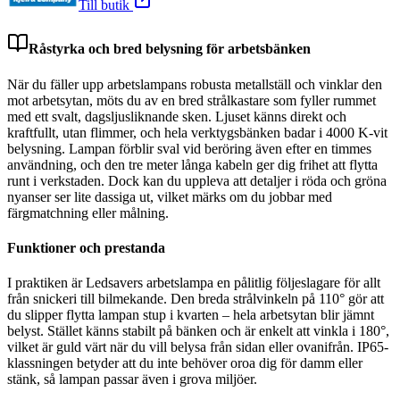
Till butik
Råstyrka och bred belysning för arbetsbänken
När du fäller upp arbetslampans robusta metallställ och vinklar den
mot arbetsytan, möts du av en bred strålkastare som fyller rummet
med ett svalt, dagsljusliknande sken. Ljuset känns direkt och
kraftfullt, utan flimmer, och hela verktygsbänken badar i 4000 K-vit
belysning. Lampan förblir sval vid beröring även efter en timmes
användning, och den tre meter långa kabeln ger dig frihet att flytta
runt i verkstaden. Dock kan du uppleva att detaljer i röda och gröna
nyanser ser lite dassiga ut, vilket märks om du jobbar med
färgmatchning eller målning.
Funktioner och prestanda
I praktiken är Ledsavers arbetslampa en pålitlig följeslagare för allt
från snickeri till bilmekande. Den breda strålvinkeln på 110° gör att
du slipper flytta lampan stup i kvarten – hela arbetsytan blir jämnt
belyst. Stället känns stabilt på bänken och är enkelt att vinkla i 180°,
vilket är guld värt när du vill belysa från sidan eller ovanifrån. IP65-
klassningen betyder att du inte behöver oroa dig för damm eller
stänk, så lampan passar även i grova miljöer.