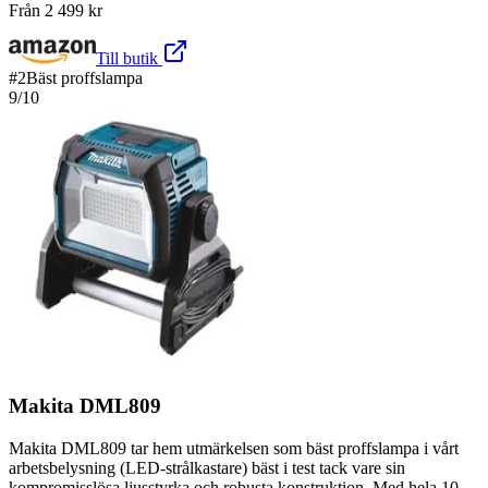
Från
2 499
kr
Till butik
#
2
Bäst proffslampa
9
/10
Makita DML809
Makita DML809 tar hem utmärkelsen som bäst proffslampa i vårt
arbetsbelysning (LED-strålkastare) bäst i test tack vare sin
kompromisslösa ljusstyrka och robusta konstruktion. Med hela 10