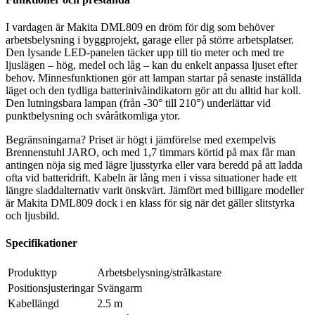
I vardagen är Makita DML809 en dröm för dig som behöver
arbetsbelysning i byggprojekt, garage eller på större arbetsplatser.
Den lysande LED-panelen täcker upp till tio meter och med tre
ljuslägen – hög, medel och låg – kan du enkelt anpassa ljuset efter
behov. Minnesfunktionen gör att lampan startar på senaste inställda
läget och den tydliga batterinivåindikatorn gör att du alltid har koll.
Den lutningsbara lampan (från -30° till 210°) underlättar vid
punktbelysning och svåråtkomliga ytor.
Begränsningarna? Priset är högt i jämförelse med exempelvis
Brennenstuhl JARO, och med 1,7 timmars körtid på max får man
antingen nöja sig med lägre ljusstyrka eller vara beredd på att ladda
ofta vid batteridrift. Kabeln är lång men i vissa situationer hade ett
längre sladdalternativ varit önskvärt. Jämfört med billigare modeller
är Makita DML809 dock i en klass för sig när det gäller slitstyrka
och ljusbild.
Specifikationer
Produkttyp
Arbetsbelysning/strålkastare
Positionsjusteringar
Svängarm
Kabellängd
2.5 m