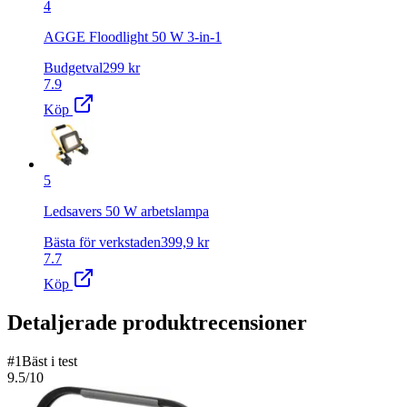
4
AGGE Floodlight 50 W 3-in-1
Budgetval
299
kr
7.9
Köp
5
Ledsavers 50 W arbetslampa
Bästa för verkstaden
399,9
kr
7.7
Köp
Detaljerade produktrecensioner
#
1
Bäst i test
9.5
/10