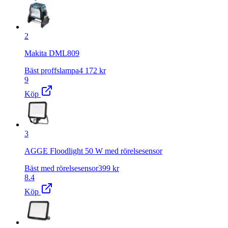
2
Makita DML809
Bäst proffslampa
4 172
kr
9
Köp
3
AGGE Floodlight 50 W med rörelsesensor
Bäst med rörelsesensor
399
kr
8.4
Köp