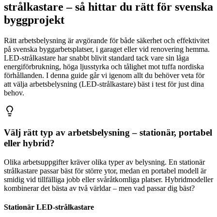
strålkastare – så hittar du rätt för svenska
byggprojekt
Rätt arbetsbelysning är avgörande för både säkerhet och effektivitet
på svenska byggarbetsplatser, i garaget eller vid renovering hemma.
LED-strålkastare har snabbt blivit standard tack vare sin låga
energiförbrukning, höga ljusstyrka och tålighet mot tuffa nordiska
förhållanden. I denna guide går vi igenom allt du behöver veta för
att välja arbetsbelysning (LED-strålkastare) bäst i test för just dina
behov.
Välj rätt typ av arbetsbelysning – stationär, portabel
eller hybrid?
Olika arbetsuppgifter kräver olika typer av belysning. En stationär
strålkastare passar bäst för större ytor, medan en portabel modell är
smidig vid tillfälliga jobb eller svåråtkomliga platser. Hybridmodeller
kombinerar det bästa av två världar – men vad passar dig bäst?
Stationär LED-strålkastare