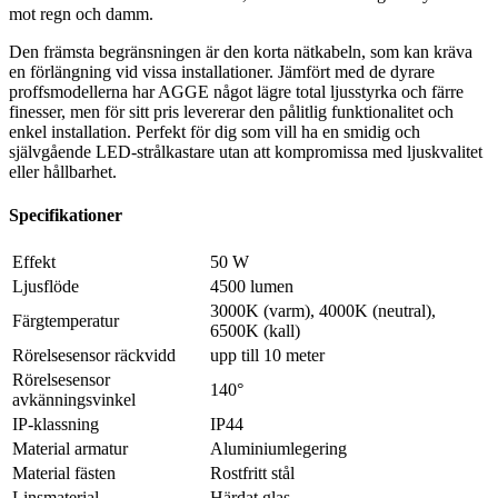
mot regn och damm.
Den främsta begränsningen är den korta nätkabeln, som kan kräva
en förlängning vid vissa installationer. Jämfört med de dyrare
proffsmodellerna har AGGE något lägre total ljusstyrka och färre
finesser, men för sitt pris levererar den pålitlig funktionalitet och
enkel installation. Perfekt för dig som vill ha en smidig och
självgående LED-strålkastare utan att kompromissa med ljuskvalitet
eller hållbarhet.
Specifikationer
Effekt
50 W
Ljusflöde
4500 lumen
3000K (varm), 4000K (neutral),
Färgtemperatur
6500K (kall)
Rörelsesensor räckvidd
upp till 10 meter
Rörelsesensor
140°
avkänningsvinkel
IP-klassning
IP44
Material armatur
Aluminiumlegering
Material fästen
Rostfritt stål
Linsmaterial
Härdat glas