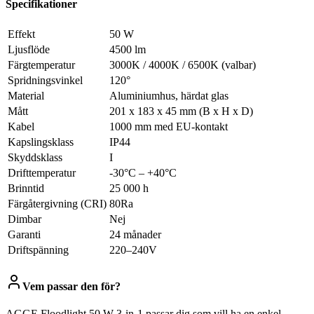
Specifikationer
Effekt
50 W
Ljusflöde
4500 lm
Färgtemperatur
3000K / 4000K / 6500K (valbar)
Spridningsvinkel
120°
Material
Aluminiumhus, härdat glas
Mått
201 x 183 x 45 mm (B x H x D)
Kabel
1000 mm med EU-kontakt
Kapslingsklass
IP44
Skyddsklass
I
Drifttemperatur
-30°C – +40°C
Brinntid
25 000 h
Färgåtergivning (CRI)
80Ra
Dimbar
Nej
Garanti
24 månader
Driftspänning
220–240V
Vem passar den för?
AGGE Floodlight 50 W 3-in-1 passar dig som vill ha en enkel,