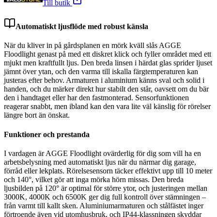
Till butik
Automatiskt ljusflöde med robust känsla
När du kliver in på gårdsplanen en mörk kväll slås AGGE
Floodlight genast på med ett diskret klick och fyller området med ett
mjukt men kraftfullt ljus. Den breda linsen i härdat glas sprider ljuset
jämnt över ytan, och den varma till iskalla färgtemperaturen kan
justeras efter behov. Armaturen i aluminium känns sval och solid i
handen, och du märker direkt hur stabilt den står, oavsett om du bär
den i handtaget eller har den fastmonterad. Sensorfunktionen
reagerar snabbt, men ibland kan den vara lite väl känslig för rörelser
längre bort än önskat.
Funktioner och prestanda
I vardagen är AGGE Floodlight ovärderlig för dig som vill ha en
arbetsbelysning med automatiskt ljus när du närmar dig garage,
förråd eller lekplats. Rörelsesensorn täcker effektivt upp till 10 meter
och 140°, vilket gör att inga mörka hörn missas. Den breda
ljusbilden på 120° är optimal för större ytor, och justeringen mellan
3000K, 4000K och 6500K ger dig full kontroll över stämningen –
från varmt till kallt sken. Aluminiumarmaturen och stålfästet inger
förtroende även vid utomhusbruk, och IP44-klassningen skyddar