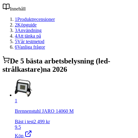
Innehåll
1
Produktrecensioner
2
Köpguide
3
Användning
4
Att tänka på
5
Vår testmetod
6
Vanliga frågor
De
5
bästa
arbetsbelysning (led-
strålkastare)
na 2026
1
Brennenstuhl JARO 14060 M
Bäst i test
2 499
kr
9.5
Köp