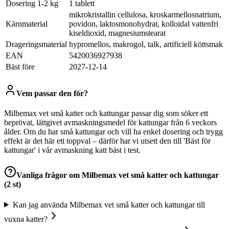
Dosering 1-2 kg
1 tablett
mikrokristallin cellulosa, kroskarmellosnatrium,
Kärnmaterial
povidon, laktosmonohydrat, kolloidal vattenfri
kiseldioxid, magnesiumstearat
Drageringsmaterial
hypromellos, makrogol, talk, artificiell köttsmak
EAN
5420036927938
Bäst före
2027-12-14
Vem passar den för?
Milbemax vet små katter och kattungar passar dig som söker ett
beprövat, lättgivet avmaskningsmedel för kattungar från 6 veckors
ålder. Om du har små kattungar och vill ha enkel dosering och trygg
effekt är det här ett toppval – därför har vi utsett den till 'Bäst för
kattungar' i vår avmaskning katt bäst i test.
Vanliga frågor om
Milbemax vet små katter och kattungar
(2 st)
Kan jag använda Milbemax vet små katter och kattungar till
vuxna katter?