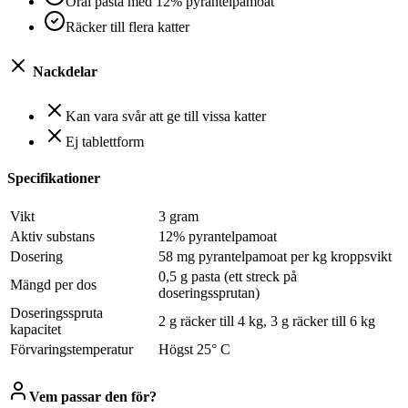
Oral pasta med 12% pyrantelpamoat
Räcker till flera katter
Nackdelar
Kan vara svår att ge till vissa katter
Ej tablettform
Specifikationer
Vikt
3 gram
Aktiv substans
12% pyrantelpamoat
Dosering
58 mg pyrantelpamoat per kg kroppsvikt
0,5 g pasta (ett streck på
Mängd per dos
doseringssprutan)
Doseringsspruta
2 g räcker till 4 kg, 3 g räcker till 6 kg
kapacitet
Förvaringstemperatur
Högst 25° C
Vem passar den för?