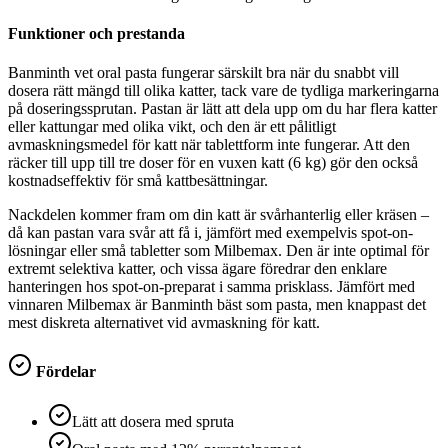
Funktioner och prestanda
Banminth vet oral pasta fungerar särskilt bra när du snabbt vill
dosera rätt mängd till olika katter, tack vare de tydliga markeringarna
på doseringssprutan. Pastan är lätt att dela upp om du har flera katter
eller kattungar med olika vikt, och den är ett pålitligt
avmaskningsmedel för katt när tablettform inte fungerar. Att den
räcker till upp till tre doser för en vuxen katt (6 kg) gör den också
kostnadseffektiv för små kattbesättningar.
Nackdelen kommer fram om din katt är svårhanterlig eller kräsen –
då kan pastan vara svår att få i, jämfört med exempelvis spot-on-
lösningar eller små tabletter som Milbemax. Den är inte optimal för
extremt selektiva katter, och vissa ägare föredrar den enklare
hanteringen hos spot-on-preparat i samma prisklass. Jämfört med
vinnaren Milbemax är Banminth bäst som pasta, men knappast det
mest diskreta alternativet vid avmaskning för katt.
Fördelar
Lätt att dosera med spruta