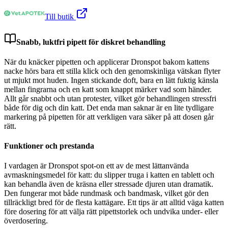
Till butik
Snabb, luktfri pipett för diskret behandling
När du knäcker pipetten och applicerar Dronspot bakom kattens
nacke hörs bara ett stilla klick och den genomskinliga vätskan flyter
ut mjukt mot huden. Ingen stickande doft, bara en lätt fuktig känsla
mellan fingrarna och en katt som knappt märker vad som händer.
Allt går snabbt och utan protester, vilket gör behandlingen stressfri
både för dig och din katt. Det enda man saknar är en lite tydligare
markering på pipetten för att verkligen vara säker på att dosen går
rätt.
Funktioner och prestanda
I vardagen är Dronspot spot-on ett av de mest lättanvända
avmaskningsmedel för katt: du slipper truga i katten en tablett och
kan behandla även de kräsna eller stressade djuren utan dramatik.
Den fungerar mot både rundmask och bandmask, vilket gör den
tillräckligt bred för de flesta kattägare. Ett tips är att alltid väga katten
före dosering för att välja rätt pipettstorlek och undvika under- eller
överdosering.