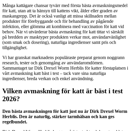
Många kattägare chansar tyvärr med första bästa avmaskningsmedel
för katt, utan att ta hänsyn till kattens vikt, ålder eller graden av
maskangrepp. Det är också vanligt att missa skillnaden mellan
produkter för förebyggande och för behandling av pågående
infektion, eller glömma att kombinera med vaccination för katt vid
behov. När vi utvärderar bästa avmaskning för katt tittar vi särskilt
på bredden av masktyper produkten verkar mot, användarvänlighet
(som smak och dosering), naturliga ingredienser samt pris och
tillgänglighet.
Vi har granskat marknadens populäraste preparat genom noggrann
research, tester och genomgång av användaromdömen.
Sammantaget tar Dirk Drexel Worm Herblis för katter förstaplatsen i
vårt avmaskning katt bäst i test – tack vare sina naturliga
ingredienser, breda verkan och enkel användning.
Vilken avmaskning för katt är bäst i test
2026?
Den bästa avmaskningen för katt just nu är Dirk Drexel Worm
Herblis. Den är naturlig, stärker tarmhälsan och kan ges
regelbundet.