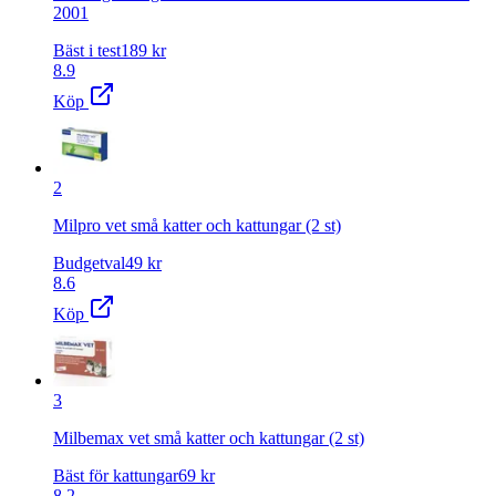
2001
Bäst i test
189
kr
8.9
Köp
2
Milpro vet små katter och kattungar (2 st)
Budgetval
49
kr
8.6
Köp
3
Milbemax vet små katter och kattungar (2 st)
Bäst för kattungar
69
kr
8.2