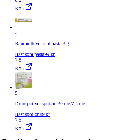
Köp
4
Banminth vet oral pasta 3 g
Bäst som pasta
99
kr
7.8
Köp
5
Dronspot vet spot-on 30 mg/7,5 mg
Bäst spot-on
89
kr
7.5
Köp