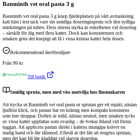
Banminth vet oral pasta 3 g
Banminth vet oral pasta 3 g knep fjärdeplatsen på vårt avmaskning
katt bäst i test tack vare sin smidiga doseringsspruta och den tydliga
märkningen på tuben. Dess största styrka är enkelheten vid dosering
– särskilt för dig med flera katter. Dock kan konsistensen och
smaken göra det knepigt att få i vissa kräsna katter hela dosen.
Rekommenderad återförsäljare
Från
99
kr
Till butik
Smidig spruta, men med viss motvilja hos finsmakaren
Att trycka ut Banminth vet oral pasta ur sprutan ger ett mjukt, nästan
ljudlöst klick, och pastan har en krämig men kompakt konsistens
som inte droppar. Doften är mild, nästan neutral, men smaken tycks
av vissa katter uppfattas som ovanlig – de tvekar ibland vid första
tuggan. Att applicera pastan direkt i kattens mungipa kräver en
stadig hand och lite tålamod. Efteråt är det lätt att rengöra sprutan,
men det kan bli lite kladdigt vid slarvig dosering.