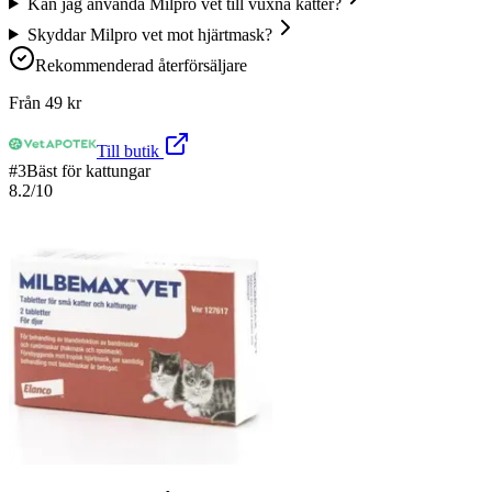
Kan jag använda Milpro vet till vuxna katter?
Skyddar Milpro vet mot hjärtmask?
Rekommenderad återförsäljare
Från
49
kr
Till butik
#
3
Bäst för kattungar
8.2
/10