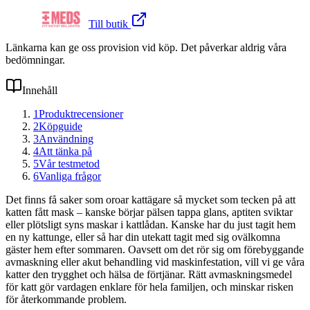
Till butik
Länkarna kan ge oss provision vid köp. Det påverkar aldrig våra
bedömningar.
Innehåll
1
Produktrecensioner
2
Köpguide
3
Användning
4
Att tänka på
5
Vår testmetod
6
Vanliga frågor
Det finns få saker som oroar kattägare så mycket som tecken på att
katten fått mask – kanske börjar pälsen tappa glans, aptiten sviktar
eller plötsligt syns maskar i kattlådan. Kanske har du just tagit hem
en ny kattunge, eller så har din utekatt tagit med sig ovälkomna
gäster hem efter sommaren. Oavsett om det rör sig om förebyggande
avmaskning eller akut behandling vid maskinfestation, vill vi ge våra
katter den trygghet och hälsa de förtjänar. Rätt avmaskningsmedel
för katt gör vardagen enklare för hela familjen, och minskar risken
för återkommande problem.