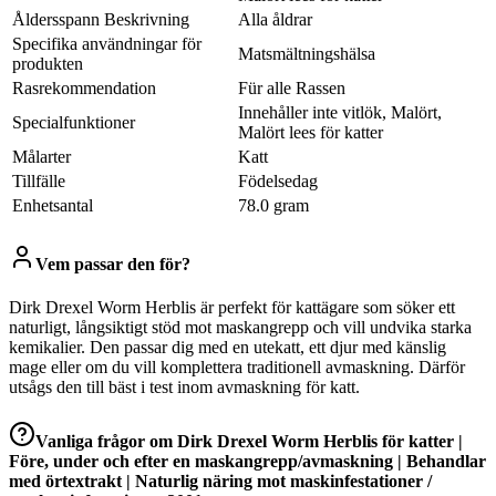
Åldersspann Beskrivning
Alla åldrar
Specifika användningar för
Matsmältningshälsa
produkten
Rasrekommendation
Für alle Rassen
Innehåller inte vitlök, Malört,
Specialfunktioner
Malört lees för katter
Målarter
Katt
Tillfälle
Födelsedag
Enhetsantal
78.0 gram
Vem passar den för?
Dirk Drexel Worm Herblis är perfekt för kattägare som söker ett
naturligt, långsiktigt stöd mot maskangrepp och vill undvika starka
kemikalier. Den passar dig med en utekatt, ett djur med känslig
mage eller om du vill komplettera traditionell avmaskning. Därför
utsågs den till bäst i test inom avmaskning för katt.
Vanliga frågor om
Dirk Drexel Worm Herblis för katter |
Före, under och efter en maskangrepp/avmaskning | Behandlar
med örtextrakt | Naturlig näring mot maskinfestationer /