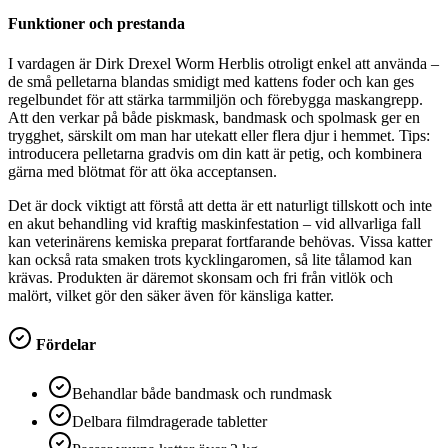
Funktioner och prestanda
I vardagen är Dirk Drexel Worm Herblis otroligt enkel att använda –
de små pelletarna blandas smidigt med kattens foder och kan ges
regelbundet för att stärka tarmmiljön och förebygga maskangrepp.
Att den verkar på både piskmask, bandmask och spolmask ger en
trygghet, särskilt om man har utekatt eller flera djur i hemmet. Tips:
introducera pelletarna gradvis om din katt är petig, och kombinera
gärna med blötmat för att öka acceptansen.
Det är dock viktigt att förstå att detta är ett naturligt tillskott och inte
en akut behandling vid kraftig maskinfestation – vid allvarliga fall
kan veterinärens kemiska preparat fortfarande behövas. Vissa katter
kan också rata smaken trots kycklingaromen, så lite tålamod kan
krävas. Produkten är däremot skonsam och fri från vitlök och
malört, vilket gör den säker även för känsliga katter.
Fördelar
Behandlar både bandmask och rundmask
Delbara filmdragerade tabletter