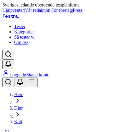
Sveriges ledande oberoende testplattform
Hjälpcenter
|
Vår redaktion
|
För företag
|
Press
Testra
.
Tester
Kategorier
Så testar vi
Om oss
Logga in
Skapa konto
Hem
Djur
Katt