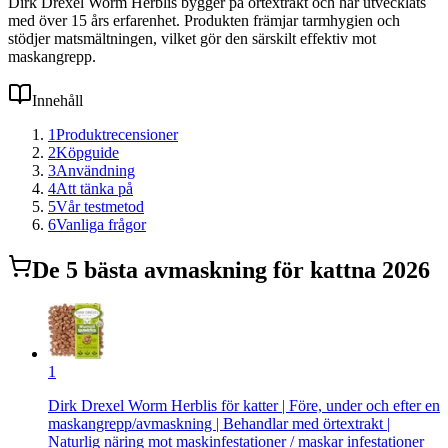
Dirk Drexel Worm Herblis bygger på örtextrakt och har utvecklats
med över 15 års erfarenhet. Produkten främjar tarmhygien och
stödjer matsmältningen, vilket gör den särskilt effektiv mot
maskangrepp.
Innehåll
1
Produktrecensioner
2
Köpguide
3
Användning
4
Att tänka på
5
Vår testmetod
6
Vanliga frågor
De
5
bästa
avmaskning för katt
na 2026
1
Dirk Drexel Worm Herblis för katter | Före, under och efter en
maskangrepp/avmaskning | Behandlar med örtextrakt |
Naturlig näring mot maskinfestationer / maskar infestationer