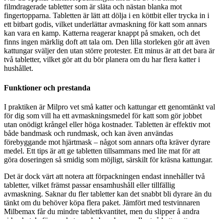
filmdragerade tabletter som är släta och nästan blanka mot
fingertopparna. Tabletten är lätt att dölja i en köttbit eller trycka in i
ett bitbart godis, vilket underlättar avmaskning för katt som annars
kan vara en kamp. Katterna reagerar knappt på smaken, och det
finns ingen märklig doft att tala om. Den lilla storleken gör att även
kattungar sväljer den utan större protester. Ett minus är att det bara är
två tabletter, vilket gör att du bör planera om du har flera katter i
hushållet.
Funktioner och prestanda
I praktiken är Milpro vet små katter och kattungar ett genomtänkt val
för dig som vill ha ett avmaskningsmedel för katt som gör jobbet
utan onödigt krångel eller höga kostnader. Tabletten är effektiv mot
både bandmask och rundmask, och kan även användas
förebyggande mot hjärtmask – något som annars ofta kräver dyrare
medel. Ett tips är att ge tabletten tillsammans med lite mat för att
göra doseringen så smidig som möjligt, särskilt för kräsna kattungar.
Det är dock värt att notera att förpackningen endast innehåller två
tabletter, vilket främst passar ensamhushåll eller tillfällig
avmaskning. Saknar du fler tabletter kan det snabbt bli dyrare än du
tänkt om du behöver köpa flera paket. Jämfört med testvinnaren
Milbemax får du mindre tablettkvantitet, men du slipper å andra