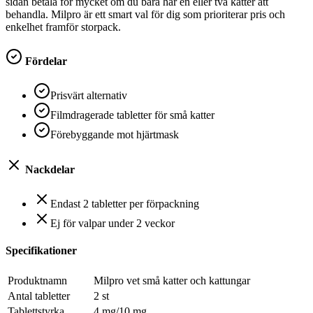
sidan betala för mycket om du bara har en eller två katter att
behandla. Milpro är ett smart val för dig som prioriterar pris och
enkelhet framför storpack.
Fördelar
Prisvärt alternativ
Filmdragerade tabletter för små katter
Förebyggande mot hjärtmask
Nackdelar
Endast 2 tabletter per förpackning
Ej för valpar under 2 veckor
Specifikationer
Produktnamn
Milpro vet små katter och kattungar
Antal tabletter
2 st
Tablettstyrka
4 mg/10 mg