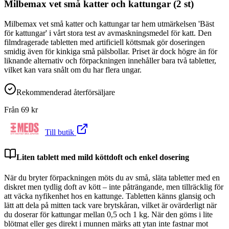
Milbemax vet små katter och kattungar (2 st)
Milbemax vet små katter och kattungar tar hem utmärkelsen 'Bäst
för kattungar' i vårt stora test av avmaskningsmedel för katt. Den
filmdragerade tabletten med artificiell köttsmak gör doseringen
smidig även för kinkiga små pälsbollar. Priset är dock högre än för
liknande alternativ och förpackningen innehåller bara två tabletter,
vilket kan vara snålt om du har flera ungar.
Rekommenderad återförsäljare
Från
69
kr
Till butik
Liten tablett med mild köttdoft och enkel dosering
När du bryter förpackningen möts du av små, släta tabletter med en
diskret men tydlig doft av kött – inte påträngande, men tillräcklig för
att väcka nyfikenhet hos en kattunge. Tabletten känns glansig och
lätt att dela på mitten tack vare brytskåran, vilket är ovärderligt när
du doserar för kattungar mellan 0,5 och 1 kg. När den göms i lite
blötmat eller ges direkt i munnen märks att ytan inte fastnar mot