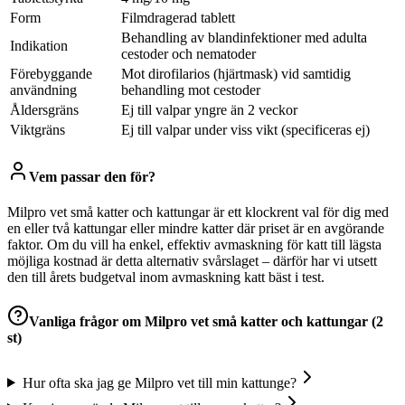
Form
Filmdragerad tablett
Behandling av blandinfektioner med adulta
Indikation
cestoder och nematoder
Förebyggande
Mot dirofilarios (hjärtmask) vid samtidig
användning
behandling mot cestoder
Åldersgräns
Ej till valpar yngre än 2 veckor
Viktgräns
Ej till valpar under viss vikt (specificeras ej)
Vem passar den för?
Milpro vet små katter och kattungar är ett klockrent val för dig med
en eller två kattungar eller mindre katter där priset är en avgörande
faktor. Om du vill ha enkel, effektiv avmaskning för katt till lägsta
möjliga kostnad är detta alternativ svårslaget – därför har vi utsett
den till årets budgetval inom avmaskning katt bäst i test.
Vanliga frågor om
Milpro vet små katter och kattungar (2
st)
Hur ofta ska jag ge Milpro vet till min kattunge?