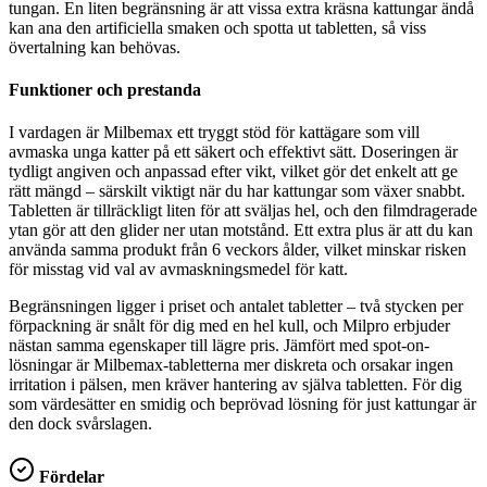
tungan. En liten begränsning är att vissa extra kräsna kattungar ändå
kan ana den artificiella smaken och spotta ut tabletten, så viss
övertalning kan behövas.
Funktioner och prestanda
I vardagen är Milbemax ett tryggt stöd för kattägare som vill
avmaska unga katter på ett säkert och effektivt sätt. Doseringen är
tydligt angiven och anpassad efter vikt, vilket gör det enkelt att ge
rätt mängd – särskilt viktigt när du har kattungar som växer snabbt.
Tabletten är tillräckligt liten för att sväljas hel, och den filmdragerade
ytan gör att den glider ner utan motstånd. Ett extra plus är att du kan
använda samma produkt från 6 veckors ålder, vilket minskar risken
för misstag vid val av avmaskningsmedel för katt.
Begränsningen ligger i priset och antalet tabletter – två stycken per
förpackning är snålt för dig med en hel kull, och Milpro erbjuder
nästan samma egenskaper till lägre pris. Jämfört med spot-on-
lösningar är Milbemax-tabletterna mer diskreta och orsakar ingen
irritation i pälsen, men kräver hantering av själva tabletten. För dig
som värdesätter en smidig och beprövad lösning för just kattungar är
den dock svårslagen.
Fördelar