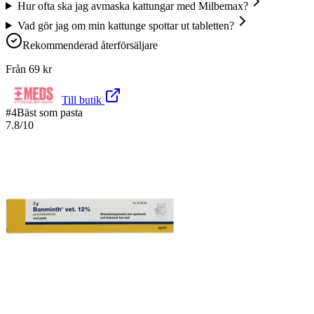
Hur ofta ska jag avmaska kattungar med Milbemax?
Vad gör jag om min kattunge spottar ut tabletten?
Rekommenderad återförsäljare
Från
69
kr
Till butik
#
4
Bäst som pasta
7.8
/10