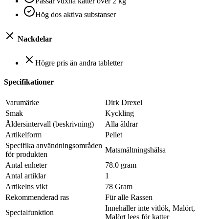
Passar vuxna katter över 2 kg
Hög dos aktiva substanser
Nackdelar
Högre pris än andra tabletter
Specifikationer
Varumärke
Dirk Drexel
Smak
Kyckling
Åldersintervall (beskrivning)
Alla åldrar
Artikelform
Pellet
Specifika användningsområden
Matsmältningshälsa
för produkten
Antal enheter
78.0 gram
Antal artiklar
1
Artikelns vikt
78 Gram
Rekommenderad ras
Für alle Rassen
Innehåller inte vitlök, Malört,
Specialfunktion
Malört lees för katter