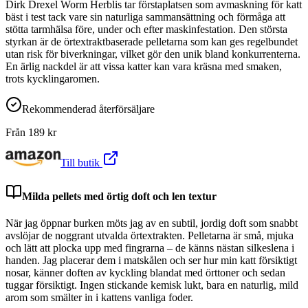
Dirk Drexel Worm Herblis tar förstaplatsen som avmaskning för katt
bäst i test tack vare sin naturliga sammansättning och förmåga att
stötta tarmhälsa före, under och efter maskinfestation. Den största
styrkan är de örtextraktbaserade pelletarna som kan ges regelbundet
utan risk för biverkningar, vilket gör den unik bland konkurrenterna.
En ärlig nackdel är att vissa katter kan vara kräsna med smaken,
trots kycklingaromen.
Rekommenderad återförsäljare
Från
189
kr
Till butik
Milda pellets med örtig doft och len textur
När jag öppnar burken möts jag av en subtil, jordig doft som snabbt
avslöjar de noggrant utvalda örtextrakten. Pelletarna är små, mjuka
och lätt att plocka upp med fingrarna – de känns nästan silkeslena i
handen. Jag placerar dem i matskålen och ser hur min katt försiktigt
nosar, känner doften av kyckling blandat med örttoner och sedan
tuggar försiktigt. Ingen stickande kemisk lukt, bara en naturlig, mild
arom som smälter in i kattens vanliga foder.