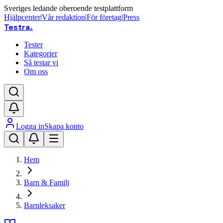
Sveriges ledande oberoende testplattform
Hjälpcenter
|
Vår redaktion
|
För företag
|
Press
Testra
.
Tester
Kategorier
Så testar vi
Om oss
Logga in
Skapa konto
Hem
Barn & Familj
Barnleksaker