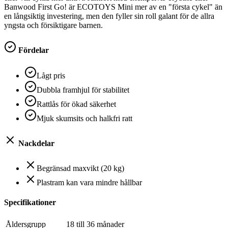
Banwood First Go! är ECOTOYS Mini mer av en "första cykel" än
en långsiktig investering, men den fyller sin roll galant för de allra
yngsta och försiktigare barnen.
Fördelar
Lågt pris
Dubbla framhjul för stabilitet
Rattlås för ökad säkerhet
Mjuk skumsits och halkfri ratt
Nackdelar
Begränsad maxvikt (20 kg)
Plastram kan vara mindre hållbar
Specifikationer
Åldersgrupp
18 till 36 månader