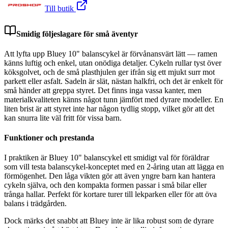
Till butik
Smidig följeslagare för små äventyr
Att lyfta upp Bluey 10" balanscykel är förvånansvärt lätt — ramen
känns luftig och enkel, utan onödiga detaljer. Cykeln rullar tyst över
köksgolvet, och de små plasthjulen ger ifrån sig ett mjukt surr mot
parkett eller asfalt. Sadeln är slät, nästan halkfri, och det är enkelt för
små händer att greppa styret. Det finns inga vassa kanter, men
materialkvaliteten känns något tunn jämfört med dyrare modeller. En
liten brist är att styret inte har någon tydlig stopp, vilket gör att det
kan snurra lite väl fritt för vissa barn.
Funktioner och prestanda
I praktiken är Bluey 10" balanscykel ett smidigt val för föräldrar
som vill testa balanscykel-konceptet med en 2-åring utan att lägga en
förmögenhet. Den låga vikten gör att även yngre barn kan hantera
cykeln själva, och den kompakta formen passar i små bilar eller
trånga hallar. Perfekt för kortare turer till lekparken eller för att öva
balans i trädgården.
Dock märks det snabbt att Bluey inte är lika robust som de dyrare