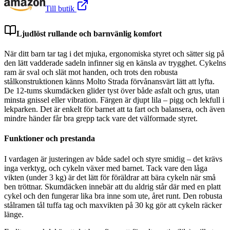
Till butik
Ljudlöst rullande och barnvänlig komfort
När ditt barn tar tag i det mjuka, ergonomiska styret och sätter sig på
den lätt vadderade sadeln infinner sig en känsla av trygghet. Cykelns
ram är sval och slät mot handen, och trots den robusta
stålkonstruktionen känns Molto Strada förvånansvärt lätt att lyfta.
De 12-tums skumdäcken glider tyst över både asfalt och grus, utan
minsta gnissel eller vibration. Färgen är djupt lila – pigg och lekfull i
lekparken. Det är enkelt för barnet att ta fart och balansera, och även
mindre händer får bra grepp tack vare det välformade styret.
Funktioner och prestanda
I vardagen är justeringen av både sadel och styre smidig – det krävs
inga verktyg, och cykeln växer med barnet. Tack vare den låga
vikten (under 3 kg) är det lätt för föräldrar att bära cykeln när små
ben tröttnar. Skumdäcken innebär att du aldrig står där med en platt
cykel och den fungerar lika bra inne som ute, året runt. Den robusta
stålramen tål tuffa tag och maxvikten på 30 kg gör att cykeln räcker
länge.