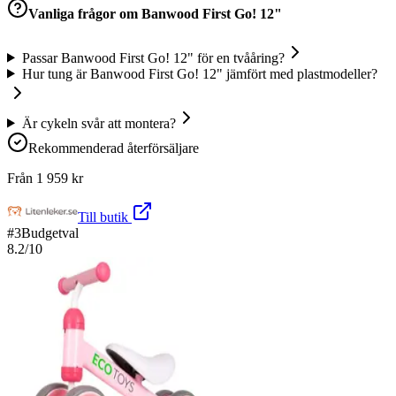
Vanliga frågor om
Banwood First Go! 12"
Passar Banwood First Go! 12" för en tvååring?
Hur tung är Banwood First Go! 12" jämfört med plastmodeller?
Är cykeln svår att montera?
Rekommenderad återförsäljare
Från
1 959
kr
Till butik
#
3
Budgetval
8.2
/10