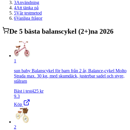
3
Användning
4
Att tänka på
5
Vår testmetod
6
Vanliga frågor
De
5
bästa
balanscykel (2+)
na 2026
1
sun baby Balanscykel för barn från 2 år, Balance-cykel Molto
Strada max. 30 kg, med skumdäck, justerbar sadel och styre,
stålram
Bäst i test
425
kr
9.3
Köp
2