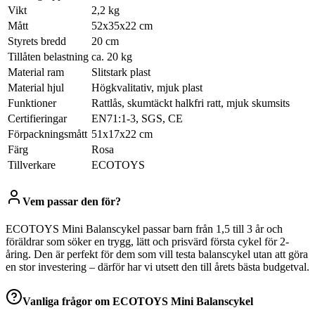
Vikt
2,2 kg
Mått
52x35x22 cm
Styrets bredd
20 cm
Tillåten belastning
ca. 20 kg
Material ram
Slitstark plast
Material hjul
Högkvalitativ, mjuk plast
Funktioner
Rattlås, skumtäckt halkfri ratt, mjuk skumsits
Certifieringar
EN71:1-3, SGS, CE
Förpackningsmått
51x17x22 cm
Färg
Rosa
Tillverkare
ECOTOYS
Vem passar den för?
ECOTOYS Mini Balanscykel passar barn från 1,5 till 3 år och
föräldrar som söker en trygg, lätt och prisvärd första cykel för 2-
åring. Den är perfekt för dem som vill testa balanscykel utan att göra
en stor investering – därför har vi utsett den till årets bästa budgetval.
Vanliga frågor om
ECOTOYS Mini Balanscykel