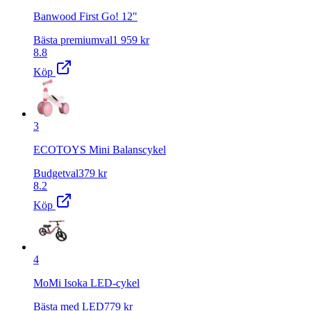
Banwood First Go! 12"
Bästa premiumval
1 959
kr
8.8
Köp
3
ECOTOYS Mini Balanscykel
Budgetval
379
kr
8.2
Köp
4
MoMi Isoka LED-cykel
Bästa med LED
779
kr