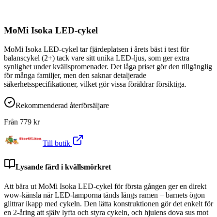
MoMi Isoka LED-cykel
MoMi Isoka LED-cykel tar fjärdeplatsen i årets bäst i test för
balanscykel (2+) tack vare sitt unika LED-ljus, som ger extra
synlighet under kvällspromenader. Det låga priset gör den tillgänglig
för många familjer, men den saknar detaljerade
säkerhetsspecifikationer, vilket gör vissa föräldrar försiktiga.
Rekommenderad återförsäljare
Från
779
kr
Till butik
Lysande färd i kvällsmörkret
Att bära ut MoMi Isoka LED-cykel för första gången ger en direkt
wow-känsla när LED-lamporna tänds längs ramen – barnets ögon
glittrar ikapp med cykeln. Den lätta konstruktionen gör det enkelt för
en 2-åring att själv lyfta och styra cykeln, och hjulens dova sus mot