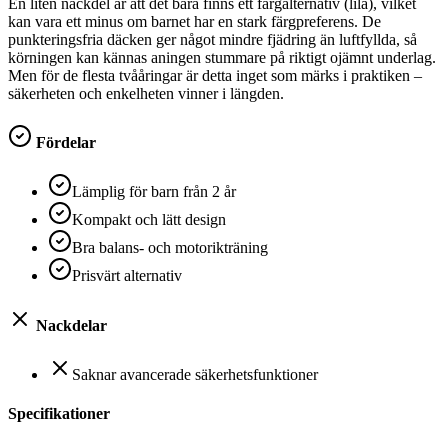
En liten nackdel är att det bara finns ett färgalternativ (lila), vilket
kan vara ett minus om barnet har en stark färgpreferens. De
punkteringsfria däcken ger något mindre fjädring än luftfyllda, så
körningen kan kännas aningen stummare på riktigt ojämnt underlag.
Men för de flesta tvååringar är detta inget som märks i praktiken –
säkerheten och enkelheten vinner i längden.
Fördelar
Lämplig för barn från 2 år
Kompakt och lätt design
Bra balans- och motorikträning
Prisvärt alternativ
Nackdelar
Saknar avancerade säkerhetsfunktioner
Specifikationer