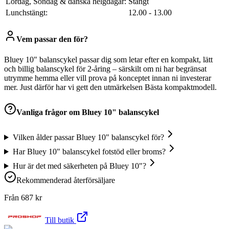
Lördag, Söndag & danska helgdagar:
Stängt
Lunchstängt:
12.00 - 13.00
Vem passar den för?
Bluey 10" balanscykel passar dig som letar efter en kompakt, lätt
och billig balanscykel för 2-åring – särskilt om ni har begränsat
utrymme hemma eller vill prova på konceptet innan ni investerar
mer. Just därför har vi gett den utmärkelsen Bästa kompaktmodell.
Vanliga frågor om
Bluey 10" balanscykel
Vilken ålder passar Bluey 10" balanscykel för?
Har Bluey 10" balanscykel fotstöd eller broms?
Hur är det med säkerheten på Bluey 10"?
Rekommenderad återförsäljare
Från
687
kr
Till butik