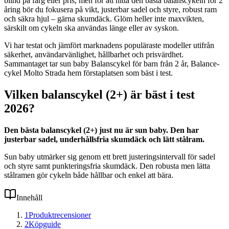
blind på färg eller pris, men för att hitta den bästa balanscykeln för 2
åring bör du fokusera på vikt, justerbar sadel och styre, robust ram
och säkra hjul – gärna skumdäck. Glöm heller inte maxvikten,
särskilt om cykeln ska användas länge eller av syskon.
Vi har testat och jämfört marknadens populäraste modeller utifrån
säkerhet, användarvänlighet, hållbarhet och prisvärdhet.
Sammantaget tar sun baby Balanscykel för barn från 2 år, Balance-
cykel Molto Strada hem förstaplatsen som bäst i test.
Vilken balanscykel (2+) är bäst i test
2026?
Den bästa balanscykel (2+) just nu är sun baby. Den har
justerbar sadel, underhållsfria skumdäck och lätt stålram.
Sun baby utmärker sig genom ett brett justeringsintervall för sadel
och styre samt punkteringsfria skumdäck. Den robusta men lätta
stålramen gör cykeln både hållbar och enkel att bära.
Innehåll
1
Produktrecensioner
2
Köpguide