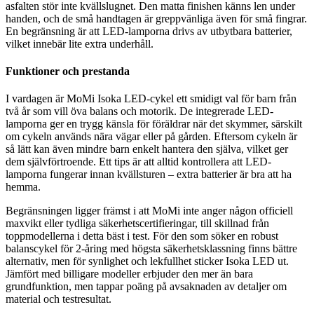
asfalten stör inte kvällslugnet. Den matta finishen känns len under
handen, och de små handtagen är greppvänliga även för små fingrar.
En begränsning är att LED-lamporna drivs av utbytbara batterier,
vilket innebär lite extra underhåll.
Funktioner och prestanda
I vardagen är MoMi Isoka LED-cykel ett smidigt val för barn från
två år som vill öva balans och motorik. De integrerade LED-
lamporna ger en trygg känsla för föräldrar när det skymmer, särskilt
om cykeln används nära vägar eller på gården. Eftersom cykeln är
så lätt kan även mindre barn enkelt hantera den själva, vilket ger
dem självförtroende. Ett tips är att alltid kontrollera att LED-
lamporna fungerar innan kvällsturen – extra batterier är bra att ha
hemma.
Begränsningen ligger främst i att MoMi inte anger någon officiell
maxvikt eller tydliga säkerhetscertifieringar, till skillnad från
toppmodellerna i detta bäst i test. För den som söker en robust
balanscykel för 2-åring med högsta säkerhetsklassning finns bättre
alternativ, men för synlighet och lekfullhet sticker Isoka LED ut.
Jämfört med billigare modeller erbjuder den mer än bara
grundfunktion, men tappar poäng på avsaknaden av detaljer om
material och testresultat.