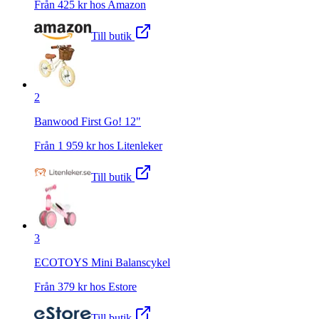
Från
425
kr hos
Amazon
Till butik
2
Banwood First Go! 12"
Från
1 959
kr hos
Litenleker
Till butik
3
ECOTOYS Mini Balanscykel
Från
379
kr hos
Estore
Till butik