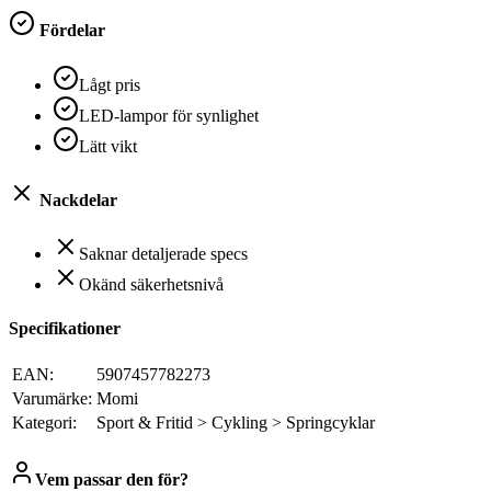
Fördelar
Lågt pris
LED-lampor för synlighet
Lätt vikt
Nackdelar
Saknar detaljerade specs
Okänd säkerhetsnivå
Specifikationer
EAN:
5907457782273
Varumärke:
Momi
Kategori:
Sport & Fritid > Cykling > Springcyklar
Vem passar den för?