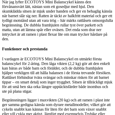
När jag lyfter ECOTOYS Mini Balanscykel känns den
förvånansvärt lätt, nästan som ett gosedjur med hjul. Den
skumklädda sitsen är mjuk under handen och ger en behaglig känsla
när barnet slår sig ner. Ratten är täckt av halkfritt material och ger ett
tydligt motstånd utan att vara trög – här märks rattlåsets omsorgsfulla
begränsning. De dubbla framhjulen rullar tyst över parkett och
matta, utan att lämna spår eller oväsen. Det enda som drar ner
intrycket är att ramen i plast flexar lite om man trycker hårdare på
den.
Funktioner och prestanda
I vardagen är ECOTOYS Mini Balanscykel en utmärkt första
balanscykel för 2-åring. Den låga vikten (2,2 kg) gör att den enkelt
kan bäras av både barn och förälder, och de dubbla framhjulen
hjälper verkligen till att hålla balansen i de första trevande försöken.
Rattlåset förhindrar tvära svängar och minskar risken för att barnet
tippar – en smart detalj som inger trygghet. Sitsen är tillräckligt mjuk
för att små ben ska orka längre upptäcktsfärder både inomhus och
ute på plana stigar.
Begränsningen ligger i maxvikten (20 kg) och att ramen i plast inte
ger samma gedigna känsla som dyrare metallmodeller, vilket gör att
cykeln snabbt kan kännas för liten för det barn som växer snabbt
eller vill cykla mer aktivt. Jämfört med exempelvis Trybike eller