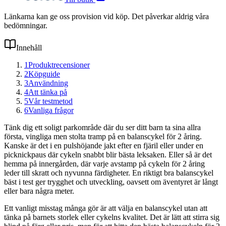
Länkarna kan ge oss provision vid köp. Det påverkar aldrig våra
bedömningar.
Innehåll
1
Produktrecensioner
2
Köpguide
3
Användning
4
Att tänka på
5
Vår testmetod
6
Vanliga frågor
Tänk dig ett soligt parkområde där du ser ditt barn ta sina allra
första, vingliga men stolta tramp på en balanscykel för 2 åring.
Kanske är det i en pulshöjande jakt efter en fjäril eller under en
picknickpaus där cykeln snabbt blir bästa leksaken. Eller så är det
hemma på innergården, där varje avstamp på cykeln för 2 åring
leder till skratt och nyvunna färdigheter. En riktigt bra balanscykel
bäst i test ger trygghet och utveckling, oavsett om äventyret är långt
eller bara några meter.
Ett vanligt misstag många gör är att välja en balanscykel utan att
tänka på barnets storlek eller cykelns kvalitet. Det är lätt att stirra sig