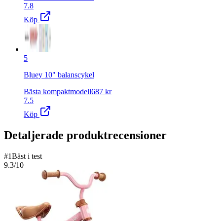
7.8
Köp
5
Bluey 10" balanscykel
Bästa kompaktmodell
687
kr
7.5
Köp
Detaljerade produktrecensioner
#
1
Bäst i test
9.3
/10