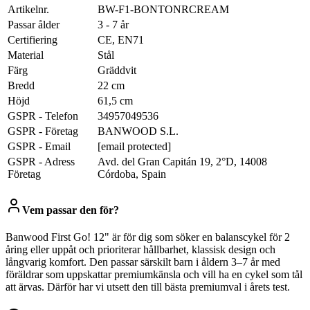
Artikelnr.
BW-F1-BONTONRCREAM
Passar ålder
3 - 7 år
Certifiering
CE, EN71
Material
Stål
Färg
Gräddvit
Bredd
22 cm
Höjd
61,5 cm
GSPR - Telefon
34957049536
GSPR - Företag
BANWOOD S.L.
GSPR - Email
[email protected]
GSPR - Adress
Avd. del Gran Capitán 19, 2°D, 14008
Företag
Córdoba, Spain
Vem passar den för?
Banwood First Go! 12" är för dig som söker en balanscykel för 2
åring eller uppåt och prioriterar hållbarhet, klassisk design och
långvarig komfort. Den passar särskilt barn i åldern 3–7 år med
föräldrar som uppskattar premiumkänsla och vill ha en cykel som tål
att ärvas. Därför har vi utsett den till bästa premiumval i årets test.