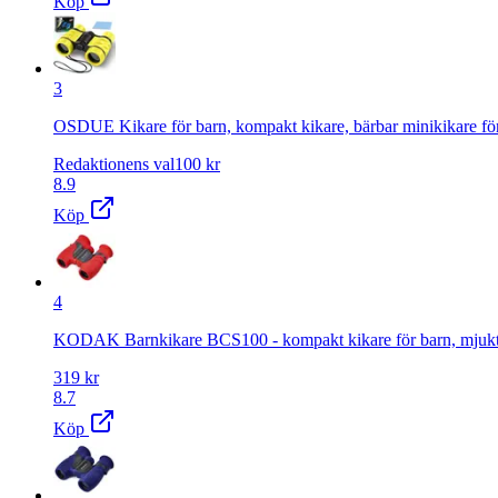
Köp
3
OSDUE Kikare för barn, kompakt kikare, bärbar minikikare för b
Redaktionens val
100
kr
8.9
Köp
4
KODAK Barnkikare BCS100 - kompakt kikare för barn, mjukt gu
319
kr
8.7
Köp