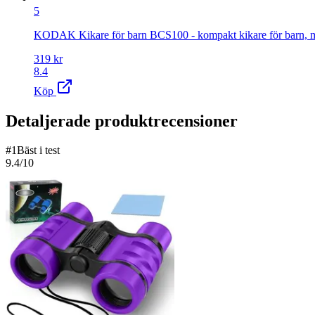
5
KODAK Kikare för barn BCS100 - kompakt kikare för barn, mju
319
kr
8.4
Köp
Detaljerade produktrecensioner
#
1
Bäst i test
9.4
/10