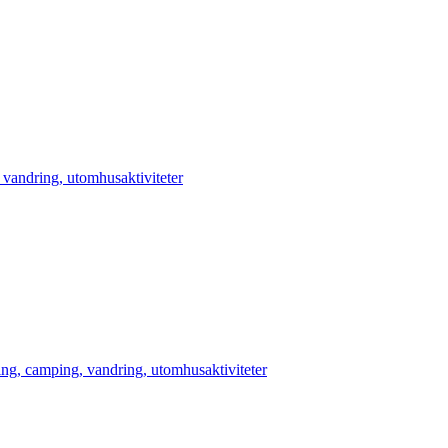
 vandring, utomhusaktiviteter
ing, camping, vandring, utomhusaktiviteter