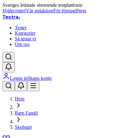
Sveriges ledande oberoende testplattform
Hjälpcenter
|
Vår redaktion
|
För företag
|
Press
Testra
.
Tester
Kategorier
Så testar vi
Om oss
Logga in
Skapa konto
Hem
Barn Familj
Skolstart