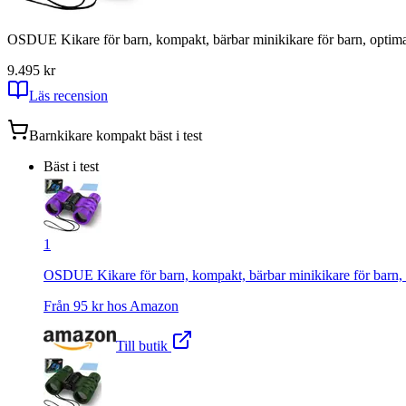
OSDUE Kikare för barn, kompakt, bärbar minikikare för barn, optimal 
9.4
95
kr
Läs recension
Barnkikare kompakt
bäst i test
Bäst i test
1
OSDUE Kikare för barn, kompakt, bärbar minikikare för barn, op
Från
95
kr hos
Amazon
Till butik