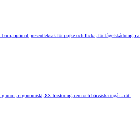
arn, optimal presentleksak för pojke och flicka, för fågelskådning, c
mmi, ergonomiskt, 8X förstoring, rem och bärväska ingår - rött