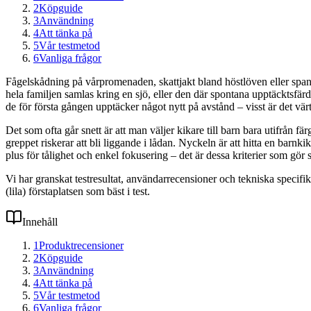
2
Köpguide
3
Användning
4
Att tänka på
5
Vår testmetod
6
Vanliga frågor
Fågelskådning på vårpromenaden, skattjakt bland höstlöven eller span
hela familjen samlas kring en sjö, eller den där spontana upptäcktsfär
de för första gången upptäcker något nytt på avstånd – visst är det värt 
Det som ofta går snett är att man väljer kikare till barn bara utifrån fä
greppet riskerar att bli liggande i lådan. Nyckeln är att hitta en barnki
plus för tålighet och enkel fokusering – det är dessa kriterier som gör 
Vi har granskat testresultat, användarrecensioner och tekniska speci
(lila) förstaplatsen som bäst i test.
Innehåll
1
Produktrecensioner
2
Köpguide
3
Användning
4
Att tänka på
5
Vår testmetod
6
Vanliga frågor