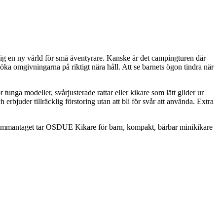
sig en ny värld för små äventyrare. Kanske är det campingturen där
öka omgivningarna på riktigt nära håll. Att se barnets ögon tindra när
r tunga modeller, svårjusterade rattar eller kikare som lätt glider ur
 erbjuder tillräcklig förstoring utan att bli för svår att använda. Extra
. Sammantaget tar OSDUE Kikare för barn, kompakt, bärbar minikikare