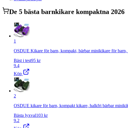
De
5
bästa
barnkikare kompakt
na 2026
1
OSDUE Kikare för barn, kompakt, bärbar minikikare för barn, op
Bäst i test
95
kr
9.4
Köp
2
OSDUE kikare för barn, kompakt kikare, halkfri bärbar minikika
Bästa lyxval
103
kr
9.2