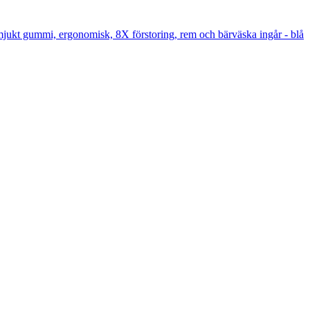
kt gummi, ergonomisk, 8X förstoring, rem och bärväska ingår - blå