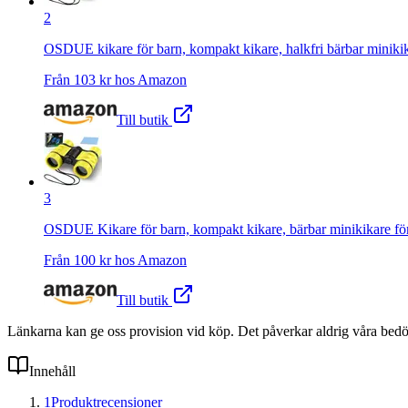
2
OSDUE kikare för barn, kompakt kikare, halkfri bärbar minikika
Från
103
kr hos
Amazon
Till butik
3
OSDUE Kikare för barn, kompakt kikare, bärbar minikikare för b
Från
100
kr hos
Amazon
Till butik
Länkarna kan ge oss provision vid köp. Det påverkar aldrig våra bed
Innehåll
1
Produktrecensioner