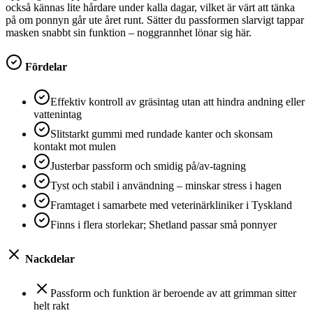
också kännas lite hårdare under kalla dagar, vilket är värt att tänka
på om ponnyn går ute året runt. Sätter du passformen slarvigt tappar
masken snabbt sin funktion – noggrannhet lönar sig här.
Fördelar
Effektiv kontroll av gräsintag utan att hindra andning eller
vattenintag
Slitstarkt gummi med rundade kanter och skonsam
kontakt mot mulen
Justerbar passform och smidig på/av-tagning
Tyst och stabil i användning – minskar stress i hagen
Framtaget i samarbete med veterinärkliniker i Tyskland
Finns i flera storlekar; Shetland passar små ponnyer
Nackdelar
Passform och funktion är beroende av att grimman sitter
helt rakt