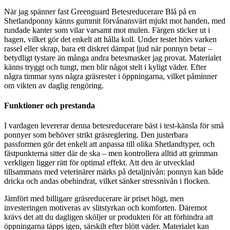
När jag spänner fast Greenguard Betesreducerare Blå på en
Shetlandponny känns gummit förvånansvärt mjukt mot handen, med
rundade kanter som vilar varsamt mot mulen. Färgen sticker ut i
hagen, vilket gör det enkelt att hålla koll. Under testet hörs varken
rassel eller skrap, bara ett diskret dämpat ljud när ponnyn betar –
betydligt tystare än många andra betesmasker jag provat. Materialet
känns tryggt och tungt, men blir något stelt i kyligt väder. Efter
några timmar syns några gräsrester i öppningarna, vilket påminner
om vikten av daglig rengöring.
Funktioner och prestanda
I vardagen levererar denna betesreducerare bäst i test-känsla för små
ponnyer som behöver strikt gräsreglering. Den justerbara
passformen gör det enkelt att anpassa till olika Shetlandtyper, och
fästpunkterna sitter där de ska – men kontrollera alltid att grimman
verkligen ligger rätt för optimal effekt. Att den är utvecklad
tillsammans med veterinärer märks på detaljnivån: ponnyn kan både
dricka och andas obehindrat, vilket sänker stressnivån i flocken.
Jämfört med billigare gräsreducerare är priset högt, men
investeringen motiveras av slitstyrkan och komforten. Däremot
krävs det att du dagligen sköljer ur produkten för att förhindra att
öppningarna täpps igen, särskilt efter blött väder. Materialet kan