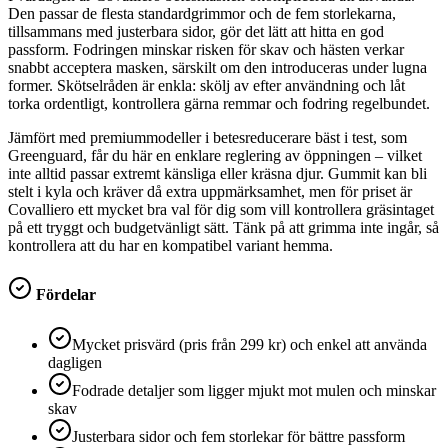
Den passar de flesta standardgrimmor och de fem storlekarna,
tillsammans med justerbara sidor, gör det lätt att hitta en god
passform. Fodringen minskar risken för skav och hästen verkar
snabbt acceptera masken, särskilt om den introduceras under lugna
former. Skötselråden är enkla: skölj av efter användning och låt
torka ordentligt, kontrollera gärna remmar och fodring regelbundet.
Jämfört med premiummodeller i betesreducerare bäst i test, som
Greenguard, får du här en enklare reglering av öppningen – vilket
inte alltid passar extremt känsliga eller kräsna djur. Gummit kan bli
stelt i kyla och kräver då extra uppmärksamhet, men för priset är
Covalliero ett mycket bra val för dig som vill kontrollera gräsintaget
på ett tryggt och budgetvänligt sätt. Tänk på att grimma inte ingår, så
kontrollera att du har en kompatibel variant hemma.
Fördelar
Mycket prisvärd (pris från 299 kr) och enkel att använda
dagligen
Fodrade detaljer som ligger mjukt mot mulen och minskar
skav
Justerbara sidor och fem storlekar för bättre passform