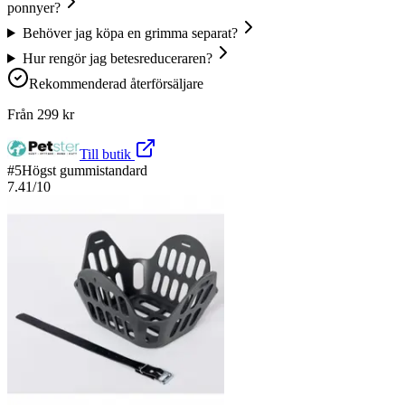
ponnyer?
Behöver jag köpa en grimma separat?
Hur rengör jag betesreduceraren?
Rekommenderad återförsäljare
Från
299
kr
Till butik
#
5
Högst gummistandard
7.41
/10