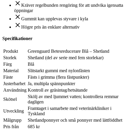
Kräver regelbunden rengöring för att undvika igensatta
öppningar
Gummit kan upplevas styvare i kyla
Högre pris än enklare alternativ
Specifikationer
Produkt
Greenguard Betesreducerare Blå – Shetland
Storlek
Shetland (del av serie med fem storlekar)
Färg
Blå
Material
Slitstarkt gummi med nylonfästen
Fäste
Fästs i grimma (flera fästpunkter)
Justerbarhet
Ja, multipla spännpunkter
Användning
Kontroll av gräsintag/hetsätande
Skölj av med ljummet vatten; kontrollera remmar
Skötsel
dagligen
Framtaget i samarbete med veterinärkliniker i
Utveckling
Tyskland
Målgrupp
Shetlandponnyer och små ponnyer med lättföddhet
Pris från
685 kr