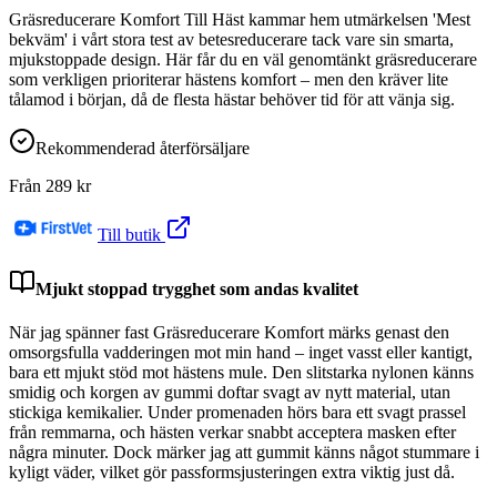
Gräsreducerare Komfort Till Häst kammar hem utmärkelsen 'Mest
bekväm' i vårt stora test av betesreducerare tack vare sin smarta,
mjukstoppade design. Här får du en väl genomtänkt gräsreducerare
som verkligen prioriterar hästens komfort – men den kräver lite
tålamod i början, då de flesta hästar behöver tid för att vänja sig.
Rekommenderad återförsäljare
Från
289
kr
Till butik
Mjukt stoppad trygghet som andas kvalitet
När jag spänner fast Gräsreducerare Komfort märks genast den
omsorgsfulla vadderingen mot min hand – inget vasst eller kantigt,
bara ett mjukt stöd mot hästens mule. Den slitstarka nylonen känns
smidig och korgen av gummi doftar svagt av nytt material, utan
stickiga kemikalier. Under promenaden hörs bara ett svagt prassel
från remmarna, och hästen verkar snabbt acceptera masken efter
några minuter. Dock märker jag att gummit känns något stummare i
kyligt väder, vilket gör passformsjusteringen extra viktig just då.