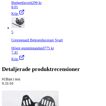
Budgetfavorit
299
kr
8.01
Köp
5
Greenguard Betesreducerare Svart
Högst gummistandard
775
kr
7.41
Köp
Detaljerade produktrecensioner
#
1
Bäst i test
9.31
/10