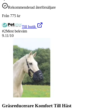
Rekommenderad återförsäljare
Från
775
kr
Till butik
#
2
Mest bekväm
9.11
/10
Gräsreducerare Komfort Till Häst