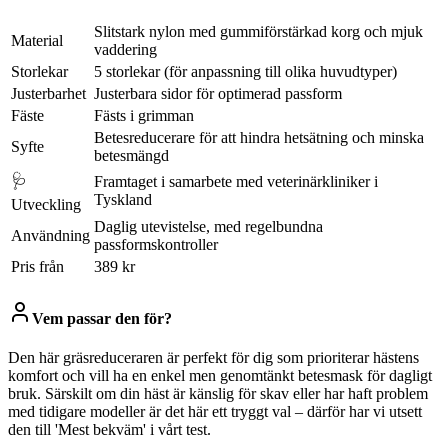
Slitstark nylon med gummiförstärkad korg och mjuk
Material
vaddering
Storlekar
5 storlekar (för anpassning till olika huvudtyper)
Justerbarhet
Justerbara sidor för optimerad passform
Fäste
Fästs i grimman
Betesreducerare för att hindra hetsätning och minska
Syfte
betesmängd
🩺
Framtaget i samarbete med veterinärkliniker i
Tyskland
Utveckling
Daglig utevistelse, med regelbundna
Användning
passformskontroller
Pris från
389 kr
Vem passar den för?
Den här gräsreduceraren är perfekt för dig som prioriterar hästens
komfort och vill ha en enkel men genomtänkt betesmask för dagligt
bruk. Särskilt om din häst är känslig för skav eller har haft problem
med tidigare modeller är det här ett tryggt val – därför har vi utsett
den till 'Mest bekväm' i vårt test.