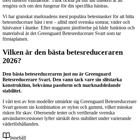
med hästens välmående. Tänk också på hur lätt masken är att
rengöra och om den fungerar för din specifika hästras.
Vi har granskat marknadens mest populära betesmasker för att hitta
betesreducerare bäst i test – alltid med svenska somrar, väder och
hästvanor i åtanke. Efter noggrann jämförelse på både funktion och
materialval är det Greenguard Betesreducerare Svart som tar
förstaplatsen.
Vilken är den bästa betesreduceraren
2026?
Den bästa betesreduceraren just nu är Greenguard
Betesreducerare Svart. Den vann tack vare sin slitstarka
konstruktion, bekväma passform och marknadsledande
stabilitet.
I vårt test av fem modeller utmärkte sig Greenguard Betesreducerare
Svart genom sin kombination av nylon och gummi, vilket minskar
risken för skav. Oberoende tester och verifierade svenska
användarrecensioner lyfter särskilt dess stabilitet under varierande
väderförhållanden.
Innehåll