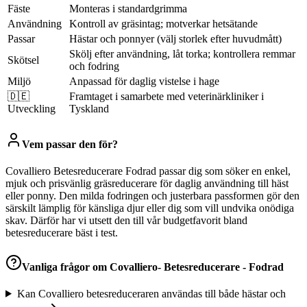
Fäste
Monteras i standardgrimma
Användning
Kontroll av gräsintag; motverkar hetsätande
Passar
Hästar och ponnyer (välj storlek efter huvudmått)
Skölj efter användning, låt torka; kontrollera remmar
Skötsel
och fodring
Miljö
Anpassad för daglig vistelse i hage
🇩🇪
Framtaget i samarbete med veterinärkliniker i
Utveckling
Tyskland
Vem passar den för?
Covalliero Betesreducerare Fodrad passar dig som söker en enkel,
mjuk och prisvänlig gräsreducerare för daglig användning till häst
eller ponny. Den milda fodringen och justerbara passformen gör den
särskilt lämplig för känsliga djur eller dig som vill undvika onödiga
skav. Därför har vi utsett den till vår budgetfavorit bland
betesreducerare bäst i test.
Vanliga frågor om
Covalliero- Betesreducerare - Fodrad
Kan Covalliero betesreduceraren användas till både hästar och