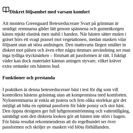
Diskret följsamhet med varsam komfort
Att montera Greenguard Betesreducerare Svart på grimman är
smidigt: remmarna glider lätt genom spännena och gummikorgen
känns mjukt elastisk men stabil i handen. När hästen sätter mulen i
gräset hörs ett svagt prassel mot vegetationen, medan masken vilar
följsamt utan att störa andningen. Den mattsvarta färgen smälter in
diskret mot pälsen och även efter några timmars användning ser man
inga tydliga tryckmärken – förutsatt att passformen är rätt. I fuktigt
väder kan dock materialet kännas aningen styvare, vilket kräver
extra omtanke om hästens hud.
Funktioner och prestanda
I praktiken är denna betesreducerare bäst i test för dig som vill
kontrollera hästens gräsintag utan att kompromissa med komforten.
Nylonremmarna är enkla att justera och fem olika storlekar gör det
möjligt att hitta en optimal passform för både ponny och stor häst.
Den öppna designen ger full luftgenomströmning och vattentillgång,
samtidigt som den diskreta looken gör att hästen inte störs i hagen.
För bästa resultat rekommenderas att du regelbundet ser över
passformen och sköljer av masken vid blöta förhållanden.