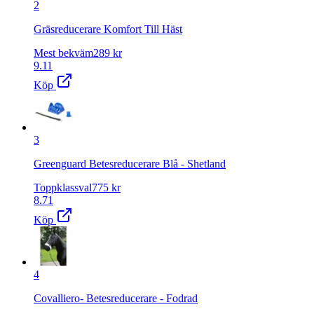
2
Gräsreducerare Komfort Till Häst
Mest bekväm
289
kr
9.11
Köp
3
Greenguard Betesreducerare Blå - Shetland
Toppklassval
775
kr
8.71
Köp
4
Covalliero- Betesreducerare - Fodrad