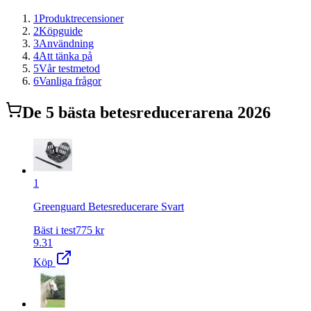
1
Produktrecensioner
2
Köpguide
3
Användning
4
Att tänka på
5
Vår testmetod
6
Vanliga frågor
De
5
bästa
betesreducerare
na 2026
1
Greenguard Betesreducerare Svart
Bäst i test
775
kr
9.31
Köp