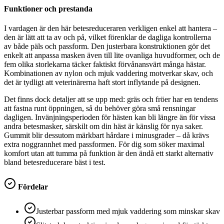
Funktioner och prestanda
I vardagen är den här betesreduceraren verkligen enkel att hantera –
den är lätt att ta av och på, vilket förenklar de dagliga kontrollerna
av både päls och passform. Den justerbara konstruktionen gör det
enkelt att anpassa masken även till lite ovanliga huvudformer, och de
fem olika storlekarna täcker faktiskt förvånansvärt många hästar.
Kombinationen av nylon och mjuk vaddering motverkar skav, och
det är tydligt att veterinärerna haft stort inflytande på designen.
Det finns dock detaljer att se upp med: gräs och fröer har en tendens
att fastna runt öppningen, så du behöver göra små rensningar
dagligen. Invänjningsperioden för hästen kan bli längre än för vissa
andra betesmasker, särskilt om din häst är känslig för nya saker.
Gummit blir dessutom märkbart hårdare i minusgrader – då krävs
extra noggrannhet med passformen. För dig som söker maximal
komfort utan att tumma på funktion är den ändå ett starkt alternativ
bland betesreducerare bäst i test.
Fördelar
Justerbar passform med mjuk vaddering som minskar skav