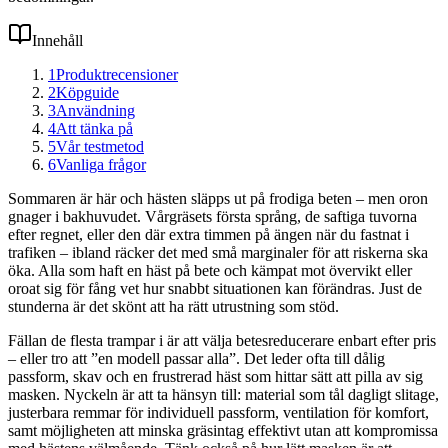
Innehåll
1
Produktrecensioner
2
Köpguide
3
Användning
4
Att tänka på
5
Vår testmetod
6
Vanliga frågor
Sommaren är här och hästen släpps ut på frodiga beten – men oron
gnager i bakhuvudet. Vårgräsets första språng, de saftiga tuvorna
efter regnet, eller den där extra timmen på ängen när du fastnat i
trafiken – ibland räcker det med små marginaler för att riskerna ska
öka. Alla som haft en häst på bete och kämpat mot övervikt eller
oroat sig för fång vet hur snabbt situationen kan förändras. Just de
stunderna är det skönt att ha rätt utrustning som stöd.
Fällan de flesta trampar i är att välja betesreducerare enbart efter pris
– eller tro att ”en modell passar alla”. Det leder ofta till dålig
passform, skav och en frustrerad häst som hittar sätt att pilla av sig
masken. Nyckeln är att ta hänsyn till: material som tål dagligt slitage,
justerbara remmar för individuell passform, ventilation för komfort,
samt möjligheten att minska gräsintag effektivt utan att kompromissa