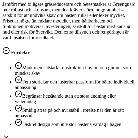
Jämfört med billigare gräsreducerare och betesmasker är Greenguard
mer robust och skonsam, men den kräver större noggrannhet –
särskilt för att undvika skav om hästen rullar eller leker mycket.
Priset är högre än enklare modeller, men hållbarheten och
funktionen motiverar investeringen, särskilt för hästar med känslig
hud eller risk för övervikt. Den extra tillsynen och rengöringen är
värd insatsen för resultatet.
Fördelar
Mjuk men slitstark konstruktion i nylon och gummi som
minskar skav
Fem storlekar och justerbar passform för bättre individuell
anpassning
Begränsar hetsätande utan att störa andning eller
vattenintag
Smidig att ta på och av; stabil i rörelse när den är rätt
anpassad
Diskret design som inte stör hästens vardag i hagen