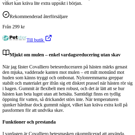
vilket kan kräva lite extra uppsikt i början.
Rekommenderad återförsäljare
Från
299
kr
Till butik
Mjukt om mulen – enkel vardagsreducering utan skav
När jag fäster Covalliero betesreduceraren på hästen märks genast
den mjuka, vadderade kanten mot mulen – ett milt motstånd mot
huden som känns tryggt och ombonat. Nylonremmarna greppar
stabilt och materialet ger ifrån sig ett diskret prassel när hästen rör sig
i hagen. Gummit är flexibelt men robust, och det är lätt att se hur
hästen kan beta lugnt utan att hetsäta. Samtidigt finns en tydlig
öppning för vatten, så drickandet störs inte. När temperaturen
sjunker hårdnar dock gummit något, vilket kan kräva extra koll på
passformen för att undvika skav.
Funktioner och prestanda
I vardagen är Covalliero betesmasken okomplicerad att använda.