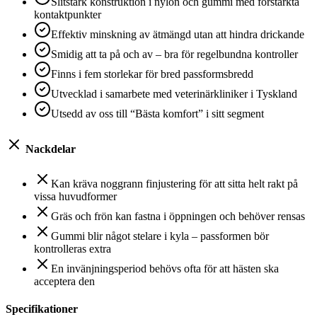
Slitstark konstruktion i nylon och gummi med förstärkta
kontaktpunkter
Effektiv minskning av ätmängd utan att hindra drickande
Smidig att ta på och av – bra för regelbundna kontroller
Finns i fem storlekar för bred passformsbredd
Utvecklad i samarbete med veterinärkliniker i Tyskland
Utsedd av oss till “Bästa komfort” i sitt segment
Nackdelar
Kan kräva noggrann finjustering för att sitta helt rakt på
vissa huvudformer
Gräs och frön kan fastna i öppningen och behöver rensas
Gummi blir något stelare i kyla – passformen bör
kontrolleras extra
En invänjningsperiod behövs ofta för att hästen ska
acceptera den
Specifikationer