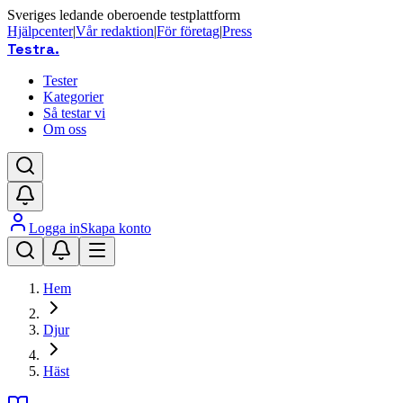
Sveriges ledande oberoende testplattform
Hjälpcenter
|
Vår redaktion
|
För företag
|
Press
Testra
.
Tester
Kategorier
Så testar vi
Om oss
Logga in
Skapa konto
Hem
Djur
Häst