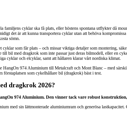
a familjens cyklar ska få plats, eller höstens spontana utflykter då moun
midigt det är att kunna transportera cyklar utan att behöva kompromissa 
 kosta sömn.
alet cyklar som får plats – och missar viktiga detaljer som montering, säk
re till bil med dragkrok som inte passar just deras bilmodell, eller en c
a cyklar och elcyklar, samt att hållaren klarar vårt nordiska klimat.
e HangOn 974 Aluminium till Metalcraft och Mont Blanc – med särskilt 
rstaplatsen som cykelhållare bil (dragkrok) bäst i test.
 med dragkrok 2026?
HangOn 974 Aluminium. Den vinner tack vare robust konstruktion, 
nium med sin lättmonterade aluminiumram och generösa lastkapacitet. Ob