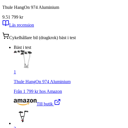
Thule HangOn 974 Aluminium
9.5
1 799
kr
Läs recension
Cykelhållare bil (dragkrok)
bäst i test
Bäst i test
1
Thule HangOn 974 Aluminium
Från
1 799
kr hos
Amazon
Till butik