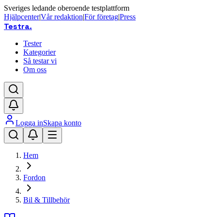
Sveriges ledande oberoende testplattform
Hjälpcenter
|
Vår redaktion
|
För företag
|
Press
Testra
.
Tester
Kategorier
Så testar vi
Om oss
Logga in
Skapa konto
Hem
Fordon
Bil & Tillbehör