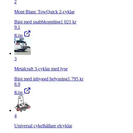
2
Mont Blanc TowQuick 2-cyklar
Bäst med snabbkoppling
1 021
kr
9.1
Köp
3
Metalcraft 3-cyklar med lyse
Bäst med inbyggd belysning
1 795
kr
8.9
Köp
4
Universal cykelhållare elcyklar