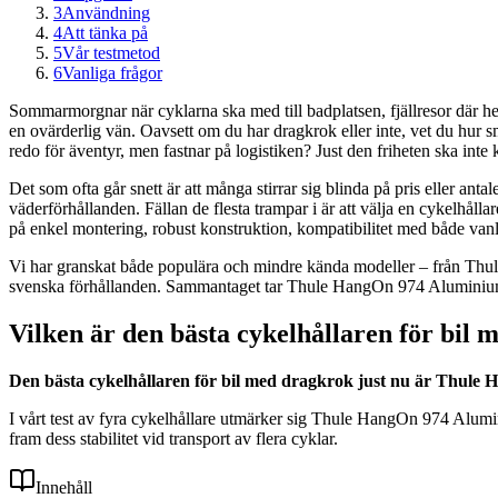
3
Användning
4
Att tänka på
5
Vår testmetod
6
Vanliga frågor
Sommarmorgnar när cyklarna ska med till badplatsen, fjällresor där hel
en ovärderlig vän. Oavsett om du har dragkrok eller inte, vet du hur s
redo för äventyr, men fastnar på logistiken? Just den friheten ska inte
Det som ofta går snett är att många stirrar sig blinda på pris eller ant
väderförhållanden. Fällan de flesta trampar i är att välja en cykelhålla
på enkel montering, robust konstruktion, kompatibilitet med både vanlig
Vi har granskat både populära och mindre kända modeller – från Thul
svenska förhållanden. Sammantaget tar Thule HangOn 974 Aluminium fö
Vilken är den bästa cykelhållaren för bil
Den bästa cykelhållaren för bil med dragkrok just nu är Thule 
I vårt test av fyra cykelhållare utmärker sig Thule HangOn 974 Alumi
fram dess stabilitet vid transport av flera cyklar.
Innehåll