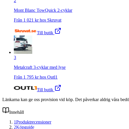
2
Mont Blanc TowQuick 2-cyklar
Från
1 021
kr hos
Skruvat
Till butik
3
Metalcraft 3-cyklar med lyse
Från
1 795
kr hos
Outl1
Till butik
Länkarna kan ge oss provision vid köp. Det påverkar aldrig våra bed
Innehåll
1
Produktrecensioner
2
Köpguide