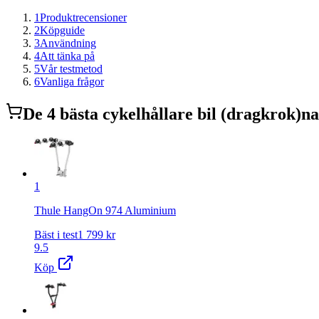
1
Produktrecensioner
2
Köpguide
3
Användning
4
Att tänka på
5
Vår testmetod
6
Vanliga frågor
De
4
bästa
cykelhållare bil (dragkrok)
na
1
Thule HangOn 974 Aluminium
Bäst i test
1 799
kr
9.5
Köp