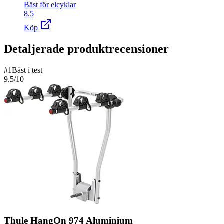
Bäst för elcyklar
8.5
Köp
Detaljerade produktrecensioner
#
1
Bäst i test
9.5
/10
Thule HangOn 974 Aluminium