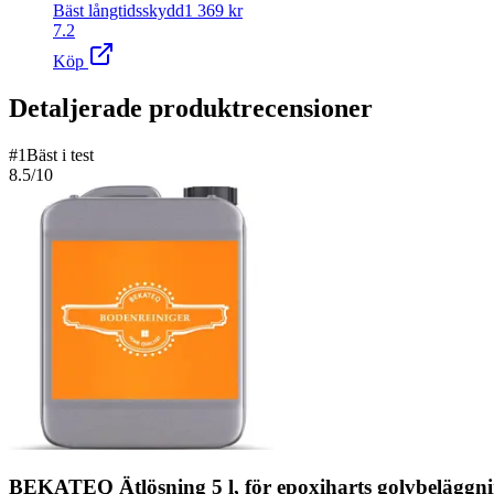
Bäst långtidsskydd
1 369
kr
7.2
Köp
Detaljerade produktrecensioner
#
1
Bäst i test
8.5
/10
BEKATEQ Ätlösning 5 l, för epoxiharts golvbeläggni