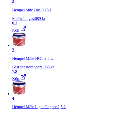
2
Hempel Silic One 0,75 L
Miljövänligast
689
kr
8.3
Köp
3
Hempel Mille NCT 2,5 L
Bäst för stora ytor
1 085
kr
7.8
Köp
4
Hempel Mille Light Copper 2,5 L