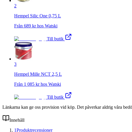
2
Hempel Silic One 0,75 L
Från
689
kr hos
Watski
Till butik
3
Hempel Mille NCT 2,5 L
Från
1 085
kr hos
Watski
Till butik
Länkarna kan ge oss provision vid köp. Det påverkar aldrig våra bed
Innehåll
1
Produktrecensioner