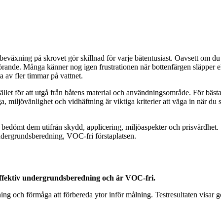
 beväxning på skrovet gör skillnad för varje båtentusiast. Oavsett om du
vgörande. Många känner nog igen frustrationen när bottenfärgen släpper e
a av fler timmar på vattnet.
 istället för att utgå från båtens material och användningsområde. För bäst
miljövänlighet och vidhäftning är viktiga kriterier att väga in när du ska 
och bedömt dem utifrån skydd, applicering, miljöaspekter och prisvärdh
dergrundsberedning, VOC-fri förstaplatsen.
ffektiv undergrundsberedning och är VOC-fri.
h förmåga att förbereda ytor inför målning. Testresultaten visar god 