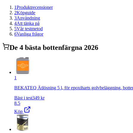
1
Produktrecensioner
2
Köpguide
3
Användning
4
Att tänka på
5
Vår testmetod
6
Vanliga frågor
De
4
bästa
bottenfärg
na 2026
1
BEKATEQ Ätlösning 5 l, för epoxiharts golvbeläggning, bott
Bäst i test
349
kr
8.5
Köp