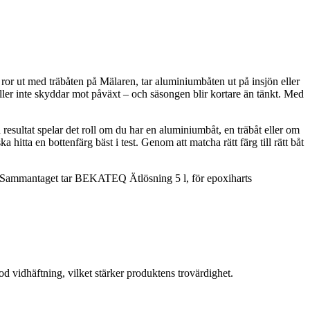
 ror ut med träbåten på Mälaren, tar aluminiumbåten ut på insjön eller
ller inte skyddar mot påväxt – och säsongen blir kortare än tänkt. Med
a resultat spelar det roll om du har en aluminiumbåt, en träbåt eller om
hitta en bottenfärg bäst i test. Genom att matcha rätt färg till rätt båt
et. Sammantaget tar BEKATEQ Ätlösning 5 l, för epoxiharts
vidhäftning, vilket stärker produktens trovärdighet.