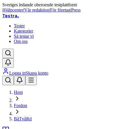
Sveriges ledande oberoende testplattform
Hjälpcenter
|
Vår redaktion
|
För företag
|
Press
Testra
.
Tester
Kategorier
Så testar vi
Om oss
Logga in
Skapa konto
Hem
Fordon
BåTvåRd