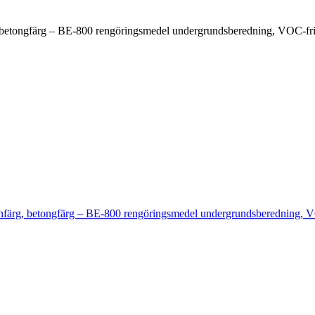
, betongfärg – BE-800 rengöringsmedel undergrundsberedning, VOC-fr
enfärg, betongfärg – BE-800 rengöringsmedel undergrundsberedning, 