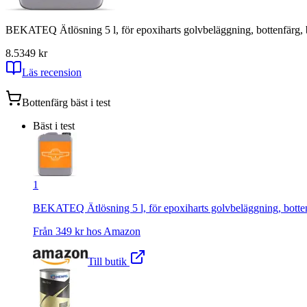
BEKATEQ Ätlösning 5 l, för epoxiharts golvbeläggning, bottenfärg
8.5
349
kr
Läs recension
Bottenfärg
bäst i test
Bäst i test
1
BEKATEQ Ätlösning 5 l, för epoxiharts golvbeläggning, bott
Från
349
kr hos
Amazon
Till butik