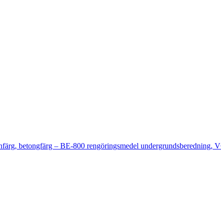
enfärg, betongfärg – BE-800 rengöringsmedel undergrundsberedning, 