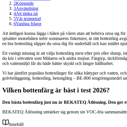
2
Köpguide
3
Användning
4
Att tänka på
5
Vår testmetod
6
Vanliga frågor
Att äntligen kunna lägga i båten på våren utan att behöva oroa sig för
sjösätter motorbåten inför sommarens fisketurer, är rätt bottenfärg a
en bra bottenfärg slipper du oroa dig för underhåll och kan istället njut
Ett vanligt misstag är att välja bottenfärg mest efter pris eller slump,
du kör i sötvatten som Mälaren och andra insjöar. Färgtyp, täckförmåga, 
och vattenmiljö får du både bättre skydd och längre hållbarhet.
Vi har jämfört populära bottenfärger för olika båttyper och vatten, 
golvbeläggning, bottenfärg, betongfärg – BE-800 rengöringsmedel un
Vilken bottenfärg är bäst i test 2026?
Den bästa bottenfärg just nu är BEKATEQ Ätlösning. Den ger e
BEKATEQ Ätlösning utmärker sig genom sin VOC-fria sammansättning oc
Innehåll