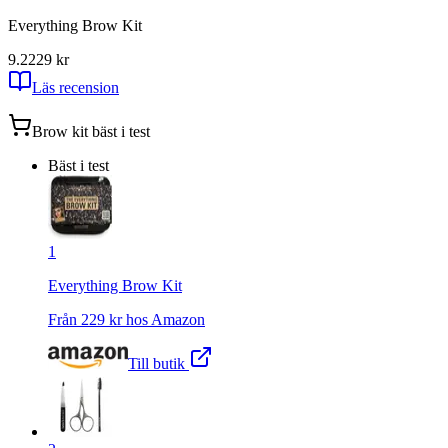
Everything Brow Kit
9.2
229
kr
Läs recension
Brow kit
bäst i test
Bäst i test
1
Everything Brow Kit
Från
229
kr hos
Amazon
Till butik