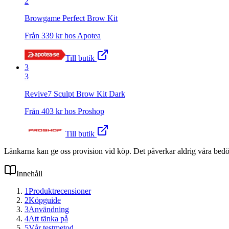
2
Browgame Perfect Brow Kit
Från
339
kr hos
Apotea
Till butik
3
3
Revive7 Sculpt Brow Kit Dark
Från
403
kr hos
Proshop
Till butik
Länkarna kan ge oss provision vid köp. Det påverkar aldrig våra bed
Innehåll
1
Produktrecensioner
2
Köpguide
3
Användning
4
Att tänka på
5
Vår testmetod