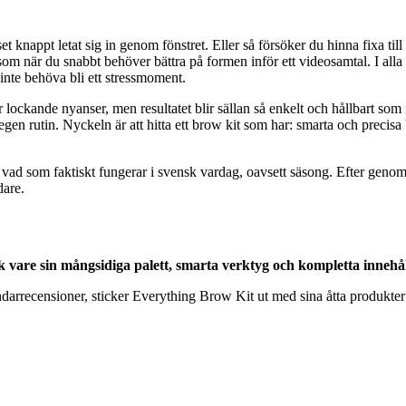
 knappt letat sig in genom fönstret. Eller så försöker du hinna fixa ti
 som när du snabbt behöver bättra på formen inför ett videosamtal. I alla
inte behöva bli ett stressmoment.
r lockande nyanser, men resultatet blir sällan så enkelt och hållbart som 
 egen rutin. Nyckeln är att hitta ett brow kit som har: smarta och precisa
 vad som faktiskt fungerar i svensk vardag, oavsett säsong. Efter genom
dare.
 vare sin mångsidiga palett, smarta verktyg och kompletta innehål
ndarrecensioner, sticker Everything Brow Kit ut med sina åtta produkter