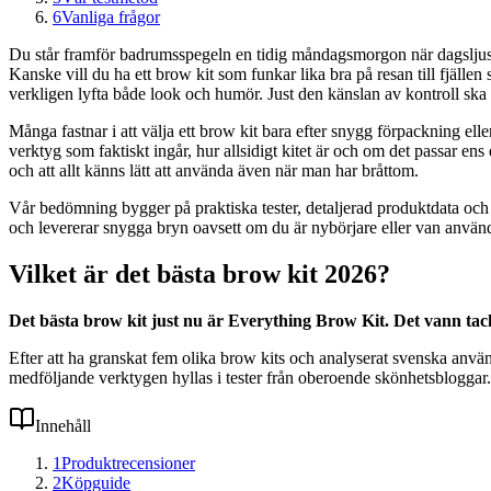
6
Vanliga frågor
Du står framför badrumsspegeln en tidig måndagsmorgon när dagsljuset
Kanske vill du ha ett brow kit som funkar lika bra på resan till fjällen
verkligen lyfta både look och humör. Just den känslan av kontroll ska 
Många fastnar i att välja ett brow kit bara efter snygg förpackning elle
verktyg som faktiskt ingår, hur allsidigt kitet är och om det passar ens
och att allt känns lätt att använda även när man har bråttom.
Vår bedömning bygger på praktiska tester, detaljerad produktdata och
och levererar snygga bryn oavsett om du är nybörjare eller van använ
Vilket är det bästa brow kit 2026?
Det bästa brow kit just nu är Everything Brow Kit. Det vann tack
Efter att ha granskat fem olika brow kits och analyserat svenska anvä
medföljande verktygen hyllas i tester från oberoende skönhetsbloggar.
Innehåll
1
Produktrecensioner
2
Köpguide