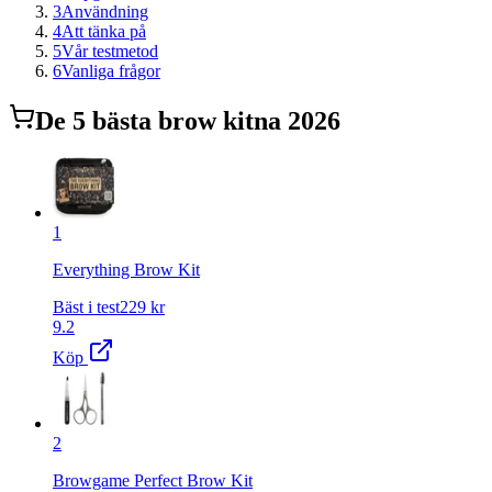
3
Användning
4
Att tänka på
5
Vår testmetod
6
Vanliga frågor
De
5
bästa
brow kit
na 2026
1
Everything Brow Kit
Bäst i test
229
kr
9.2
Köp
2
Browgame Perfect Brow Kit