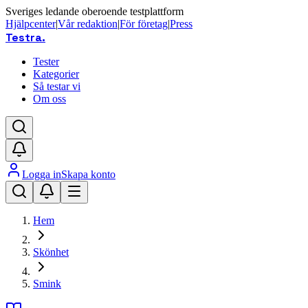
Sveriges ledande oberoende testplattform
Hjälpcenter
|
Vår redaktion
|
För företag
|
Press
Testra
.
Tester
Kategorier
Så testar vi
Om oss
Logga in
Skapa konto
Hem
Skönhet
Smink