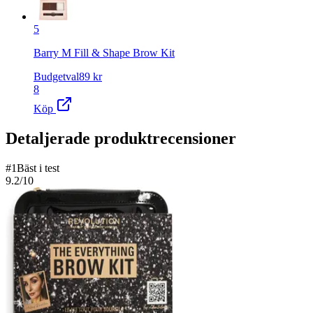
5
Barry M Fill & Shape Brow Kit
Budgetval
89
kr
8
Köp
Detaljerade produktrecensioner
#
1
Bäst i test
9.2
/10