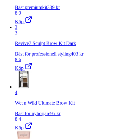
Bäst premiumkit
339
kr
8.9
Köp
3
3
Revive7 Sculpt Brow Kit Dark
Bäst för professionell styling
403
kr
8.6
Köp
4
Wet n Wild Ultimate Brow Kit
Bäst för nybörjare
95
kr
8.4
Köp