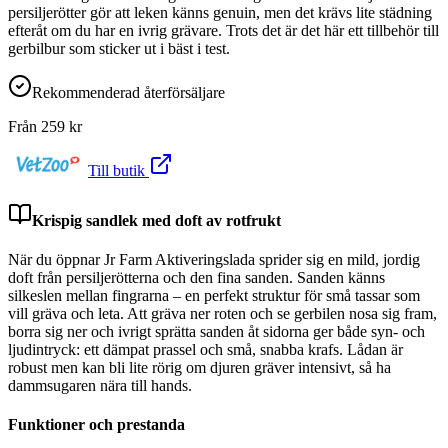
persiljerötter gör att leken känns genuin, men det krävs lite städning
efteråt om du har en ivrig grävare. Trots det är det här ett tillbehör till
gerbilbur som sticker ut i bäst i test.
Rekommenderad återförsäljare
Från
259
kr
Till butik
Krispig sandlek med doft av rotfrukt
När du öppnar Jr Farm Aktiveringslada sprider sig en mild, jordig
doft från persiljerötterna och den fina sanden. Sanden känns
silkeslen mellan fingrarna – en perfekt struktur för små tassar som
vill gräva och leta. Att gräva ner roten och se gerbilen nosa sig fram,
borra sig ner och ivrigt sprätta sanden åt sidorna ger både syn- och
ljudintryck: ett dämpat prassel och små, snabba krafs. Lådan är
robust men kan bli lite rörig om djuren gräver intensivt, så ha
dammsugaren nära till hands.
Funktioner och prestanda