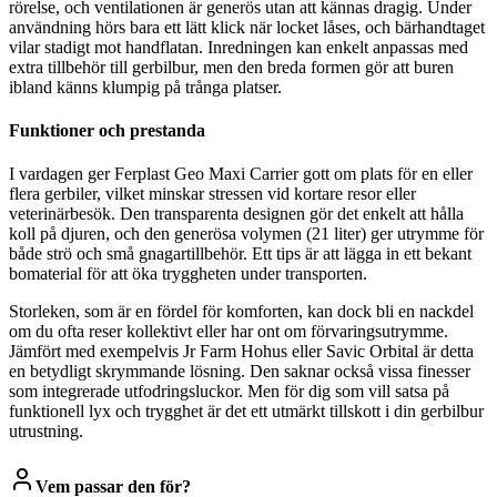
rörelse, och ventilationen är generös utan att kännas dragig. Under
användning hörs bara ett lätt klick när locket låses, och bärhandtaget
vilar stadigt mot handflatan. Inredningen kan enkelt anpassas med
extra tillbehör till gerbilbur, men den breda formen gör att buren
ibland känns klumpig på trånga platser.
Funktioner och prestanda
I vardagen ger Ferplast Geo Maxi Carrier gott om plats för en eller
flera gerbiler, vilket minskar stressen vid kortare resor eller
veterinärbesök. Den transparenta designen gör det enkelt att hålla
koll på djuren, och den generösa volymen (21 liter) ger utrymme för
både strö och små gnagartillbehör. Ett tips är att lägga in ett bekant
bomaterial för att öka tryggheten under transporten.
Storleken, som är en fördel för komforten, kan dock bli en nackdel
om du ofta reser kollektivt eller har ont om förvaringsutrymme.
Jämfört med exempelvis Jr Farm Hohus eller Savic Orbital är detta
en betydligt skrymmande lösning. Den saknar också vissa finesser
som integrerade utfodringsluckor. Men för dig som vill satsa på
funktionell lyx och trygghet är det ett utmärkt tillskott i din gerbilbur
utrustning.
Vem passar den för?