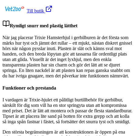
Till butik
Rymligt snurr med plastig lätthet
När jag placerar Trixie Hamsterhjul i gerbilburen är det första som
märks hur tyst och jämnt det rullar – ett mjukt, nästan diskret gnissel
hörs när någon pysslar inuti. Plasten är slät och känns sval mot
handen, och den breda löpytan gör att tassarna får ordentligt plats
utan att glida. Visuellt är det inget lyxhjul, men den enkla
transparenta plasten har sin charm och gör det lätt att se djuret
springa. En liten nackdel är att plasten kan repas ganska snabbt om
du har ivriga gnagare, men det påverkar inte funktionen nämnvärt.
Funktioner och prestanda
I vardagen är Trixie-hjulet ett pålitligt burtillbehör för gerbilbur,
särskilt för dig som vill ha en stor springyta utan att kompromissa
med priset. Det är lätt att montera och passar de flesta standardburar.
Tipset är att placera lite sand på botten för extra grepp och att kolla
så inga spån fastnar i fästet, så fortsätter det snurra tyst och smidigt.
Den största begränsningen är att konstruktionen är öppen på ena