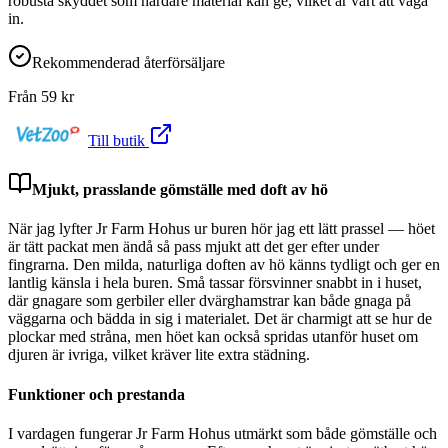
robusta skyddet som hårdare material kan ge, vilket är värt att väga
in.
Rekommenderad återförsäljare
Från
59
kr
Till butik
Mjukt, prasslande gömställe med doft av hö
När jag lyfter Jr Farm Hohus ur buren hör jag ett lätt prassel — höet
är tätt packat men ändå så pass mjukt att det ger efter under
fingrarna. Den milda, naturliga doften av hö känns tydligt och ger en
lantlig känsla i hela buren. Små tassar försvinner snabbt in i huset,
där gnagare som gerbiler eller dvärghamstrar kan både gnaga på
väggarna och bädda in sig i materialet. Det är charmigt att se hur de
plockar med stråna, men höet kan också spridas utanför huset om
djuren är ivriga, vilket kräver lite extra städning.
Funktioner och prestanda
I vardagen fungerar Jr Farm Hohus utmärkt som både gömställe och