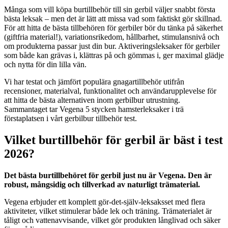
Många som vill köpa burtillbehör till sin gerbil väljer snabbt första
bästa leksak – men det är lätt att missa vad som faktiskt gör skillnad.
För att hitta de bästa tillbehören för gerbiler bör du tänka på säkerhet
(giftfria material!), variationsrikedom, hållbarhet, stimulansnivå och
om produkterna passar just din bur. Aktiveringsleksaker för gerbiler
som både kan grävas i, klättras på och gömmas i, ger maximal glädje
och nytta för din lilla vän.
Vi har testat och jämfört populära gnagartillbehör utifrån
recensioner, materialval, funktionalitet och användarupplevelse för
att hitta de bästa alternativen inom gerbilbur utrustning.
Sammantaget tar Vegena 5 stycken hamsterleksaker i trä
förstaplatsen i vårt gerbilbur tillbehör test.
Vilket burtillbehör för gerbil är bäst i test
2026?
Det bästa burtillbehöret för gerbil just nu är Vegena. Den är
robust, mångsidig och tillverkad av naturligt trämaterial.
Vegena erbjuder ett komplett gör-det-själv-leksaksset med flera
aktiviteter, vilket stimulerar både lek och träning. Trämaterialet är
tåligt och vattenavvisande, vilket gör produkten långlivad och säker