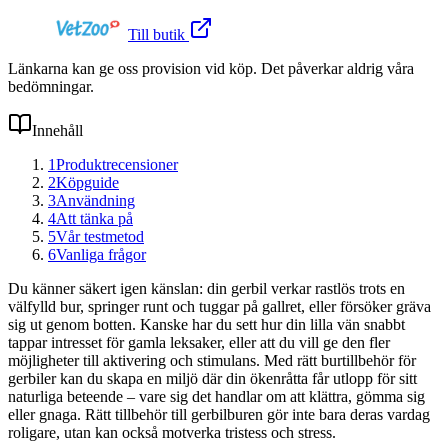
Till butik
Länkarna kan ge oss provision vid köp. Det påverkar aldrig våra
bedömningar.
Innehåll
1
Produktrecensioner
2
Köpguide
3
Användning
4
Att tänka på
5
Vår testmetod
6
Vanliga frågor
Du känner säkert igen känslan: din gerbil verkar rastlös trots en
välfylld bur, springer runt och tuggar på gallret, eller försöker gräva
sig ut genom botten. Kanske har du sett hur din lilla vän snabbt
tappar intresset för gamla leksaker, eller att du vill ge den fler
möjligheter till aktivering och stimulans. Med rätt burtillbehör för
gerbiler kan du skapa en miljö där din ökenråtta får utlopp för sitt
naturliga beteende – vare sig det handlar om att klättra, gömma sig
eller gnaga. Rätt tillbehör till gerbilburen gör inte bara deras vardag
roligare, utan kan också motverka tristess och stress.