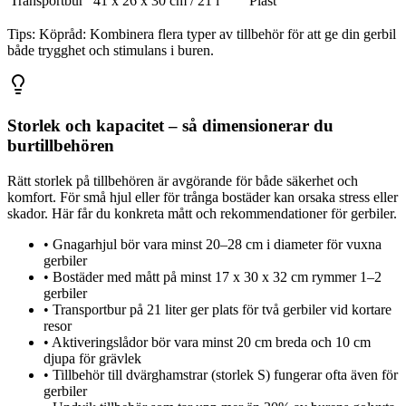
Transportbur
41 x 26 x 30 cm / 21 l
Plast
Tips:
Köpråd: Kombinera flera typer av tillbehör för att ge din gerbil
både trygghet och stimulans i buren.
Storlek och kapacitet – så dimensionerar du
burtillbehören
Rätt storlek på tillbehören är avgörande för både säkerhet och
komfort. För små hjul eller för trånga bostäder kan orsaka stress eller
skador. Här får du konkreta mått och rekommendationer för gerbiler.
•
Gnagarhjul bör vara minst 20–28 cm i diameter för vuxna
gerbiler
•
Bostäder med mått på minst 17 x 30 x 32 cm rymmer 1–2
gerbiler
•
Transportbur på 21 liter ger plats för två gerbiler vid kortare
resor
•
Aktiveringslådor bör vara minst 20 cm breda och 10 cm
djupa för grävlek
•
Tillbehör till dvärghamstrar (storlek S) fungerar ofta även för
gerbiler