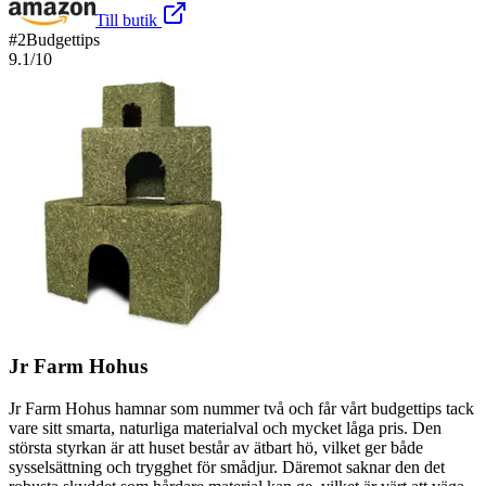
Till butik
#
2
Budgettips
9.1
/10
Jr Farm Hohus
Jr Farm Hohus hamnar som nummer två och får vårt budgettips tack
vare sitt smarta, naturliga materialval och mycket låga pris. Den
största styrkan är att huset består av ätbart hö, vilket ger både
sysselsättning och trygghet för smådjur. Däremot saknar den det