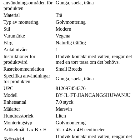
användningsområden för
Gunga, spela, träna
produkten
Material
Trä
Typ av montering
Golvmontering
Stil
Modern
Varumärke
Vegena
Färg
Naturlig träfärg
Antal nivåer
1
Instruktioner för
Undvik kontakt med vatten, rengör det
produktvård
med en torr trasa om det behövs.
Rasrekommendation
Small Breeds
Specifika användningar
Gunga, spela, träna
för produkten
UPC
812697454376
Modell
BY-JL-FT-JIANCANGSHUWANJU
Enhetsantal
7.0 styck
Målarter
Marsvin
Hundrasstorlek
Liten
Monteringstyp
Golvmontering
Artikelmått L x B x H
5L x 4B x 4H centimeter
Undvik kontakt med vatten, rengör det
Skötselråd