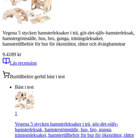
Vegena 5 stycken hamsterleksaker i trä, gör-det-själv-hamsterleksak,
hamstergömställe, hus, bro, gunga, träningsleksaker,
hamstertillbehör för bur för ökenråttor, råttor och dvärghamstrar
9.4
189
kr
Läs recension
Burtillbehör gerbil
bäst i test
Bäst i test
1
Vegena 5 stycken hamsterleksaker i trä, gör-det-själv-
hamsterleksak, hamstergömställe, hus, bro, gunga,
träningsleksaker, hamstertillbehör för bur för ökenråttor, råttor