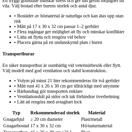
Ett tryggt gömställe minskar stress och ger din gerbil möjlighet till
vila. Välj bostad efter burens storlek och antal djur.
•
Bostäder av hömaterial är naturliga och kan ätas upp utan
risk
•
Mått på 17 x 30 x 32 cm passar 1–2 gerbiler
•
Flera ingångar ger möjlighet att fly och minskar konflikter
•
Lätta att flytta och rengöra vid behov
•
Placera gärna på en undanskymd plats i buren
Transportburar
En säker transportbur är oumbärlig vid veterinärbesök eller flytt.
Välj modell med god ventilation och stabil konstruktion.
•
Volym på minst 21 liter rekommenderas för två gerbiler
•
Mått runt 41 x 26 x 30 cm ger tillräckligt med utrymme
•
Bärhandtag gör transporten enklare
•
Ventilationshål på sidor och tak förhindrar överhettning
•
Lätt att rengöra med avtagbart lock
Typ
Rekommenderad storlek
Material
Gnagarhjul
≥ 20 cm diameter
Plast/metall
Gnagarbostad
17 x 30 x 32 cm
Hö/naturmaterial