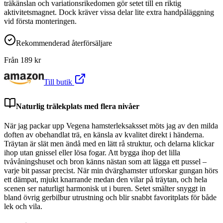
träkänslan och variationsrikedomen gör setet till en riktig
aktivitetsmagnet. Dock kräver vissa delar lite extra handpåläggning
vid första monteringen.
Rekommenderad återförsäljare
Från
189
kr
Till butik
Naturlig trälekplats med flera nivåer
När jag packar upp Vegena hamsterleksaksset möts jag av den milda
doften av obehandlat trä, en känsla av kvalitet direkt i händerna.
Träytan är slät men ändå med en lätt rå struktur, och delarna klickar
ihop utan gnissel eller lösa fogar. Att bygga ihop det lilla
tvåvåningshuset och bron känns nästan som att lägga ett pussel –
varje bit passar precist. När min dvärghamster utforskar gungan hörs
ett dämpat, mjukt knarrande medan den vilar på träytan, och hela
scenen ser naturligt harmonisk ut i buren. Setet smälter snyggt in
bland övrig gerbilbur utrustning och blir snabbt favoritplats för både
lek och vila.