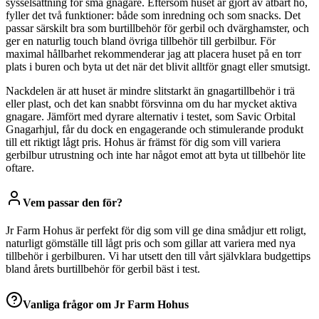
sysselsättning för små gnagare. Eftersom huset är gjort av ätbart hö,
fyller det två funktioner: både som inredning och som snacks. Det
passar särskilt bra som burtillbehör för gerbil och dvärghamster, och
ger en naturlig touch bland övriga tillbehör till gerbilbur. För
maximal hållbarhet rekommenderar jag att placera huset på en torr
plats i buren och byta ut det när det blivit alltför gnagt eller smutsigt.
Nackdelen är att huset är mindre slitstarkt än gnagartillbehör i trä
eller plast, och det kan snabbt försvinna om du har mycket aktiva
gnagare. Jämfört med dyrare alternativ i testet, som Savic Orbital
Gnagarhjul, får du dock en engagerande och stimulerande produkt
till ett riktigt lågt pris. Hohus är främst för dig som vill variera
gerbilbur utrustning och inte har något emot att byta ut tillbehör lite
oftare.
Vem passar den för?
Jr Farm Hohus är perfekt för dig som vill ge dina smådjur ett roligt,
naturligt gömställe till lågt pris och som gillar att variera med nya
tillbehör i gerbilburen. Vi har utsett den till vårt självklara budgettips
bland årets burtillbehör för gerbil bäst i test.
Vanliga frågor om
Jr Farm Hohus