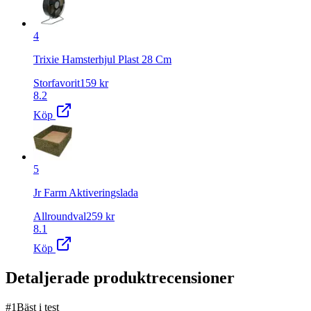
4
Trixie Hamsterhjul Plast 28 Cm
Storfavorit
159
kr
8.2
Köp
5
Jr Farm Aktiveringslada
Allroundval
259
kr
8.1
Köp
Detaljerade produktrecensioner
#
1
Bäst i test