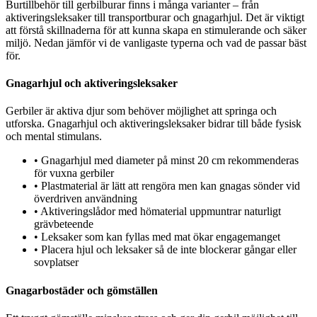
Burtillbehör till gerbilburar finns i många varianter – från
aktiveringsleksaker till transportburar och gnagarhjul. Det är viktigt
att förstå skillnaderna för att kunna skapa en stimulerande och säker
miljö. Nedan jämför vi de vanligaste typerna och vad de passar bäst
för.
Gnagarhjul och aktiveringsleksaker
Gerbiler är aktiva djur som behöver möjlighet att springa och
utforska. Gnagarhjul och aktiveringsleksaker bidrar till både fysisk
och mental stimulans.
•
Gnagarhjul med diameter på minst 20 cm rekommenderas
för vuxna gerbiler
•
Plastmaterial är lätt att rengöra men kan gnagas sönder vid
överdriven användning
•
Aktiveringslådor med hömaterial uppmuntrar naturligt
grävbeteende
•
Leksaker som kan fyllas med mat ökar engagemanget
•
Placera hjul och leksaker så de inte blockerar gångar eller
sovplatser
Gnagarbostäder och gömställen