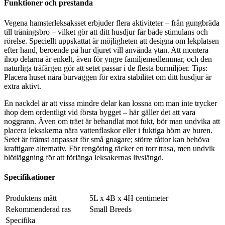
Funktioner och prestanda
Vegena hamsterleksaksset erbjuder flera aktiviteter – från gungbräda
till träningsbro – vilket gör att ditt husdjur får både stimulans och
rörelse. Speciellt uppskattat är möjligheten att designa om lekplatsen
efter hand, beroende på hur djuret vill använda ytan. Att montera
ihop delarna är enkelt, även för yngre familjemedlemmar, och den
naturliga träfärgen gör att setet passar i de flesta burmiljöer. Tips:
Placera huset nära burväggen för extra stabilitet om ditt husdjur är
extra aktivt.
En nackdel är att vissa mindre delar kan lossna om man inte trycker
ihop dem ordentligt vid första bygget – här gäller det att vara
noggrann. Även om träet är behandlat mot fukt, bör man undvika att
placera leksakerna nära vattenflaskor eller i fuktiga hörn av buren.
Setet är främst anpassat för små gnagare; större råttor kan behöva
kraftigare alternativ. För rengöring räcker en torr trasa, men undvik
blötläggning för att förlänga leksakernas livslängd.
Specifikationer
Produktens mått
5L x 4B x 4H centimeter
Rekommenderad ras
Small Breeds
Specifika