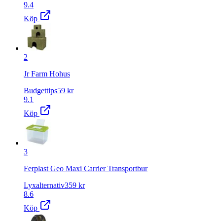
9.4
Köp
2
Jr Farm Hohus
Budgettips
59
kr
9.1
Köp
3
Ferplast Geo Maxi Carrier Transportbur
Lyxalternativ
359
kr
8.6
Köp