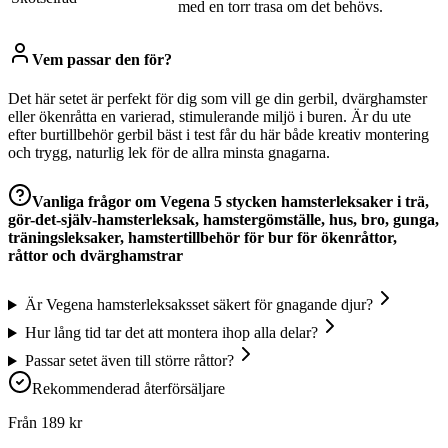
med en torr trasa om det behövs.
Vem passar den för?
Det här setet är perfekt för dig som vill ge din gerbil, dvärghamster
eller ökenråtta en varierad, stimulerande miljö i buren. Är du ute
efter burtillbehör gerbil bäst i test får du här både kreativ montering
och trygg, naturlig lek för de allra minsta gnagarna.
Vanliga frågor om
Vegena 5 stycken hamsterleksaker i trä,
gör-det-själv-hamsterleksak, hamstergömställe, hus, bro, gunga,
träningsleksaker, hamstertillbehör för bur för ökenråttor,
råttor och dvärghamstrar
Är Vegena hamsterleksaksset säkert för gnagande djur?
Hur lång tid tar det att montera ihop alla delar?
Passar setet även till större råttor?
Rekommenderad återförsäljare
Från
189
kr