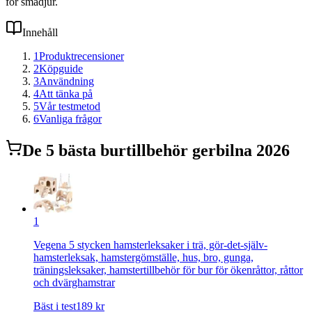
för smådjur.
Innehåll
1
Produktrecensioner
2
Köpguide
3
Användning
4
Att tänka på
5
Vår testmetod
6
Vanliga frågor
De
5
bästa
burtillbehör gerbil
na 2026
1
Vegena 5 stycken hamsterleksaker i trä, gör-det-själv-
hamsterleksak, hamstergömställe, hus, bro, gunga,
träningsleksaker, hamstertillbehör för bur för ökenråttor, råttor
och dvärghamstrar
Bäst i test
189
kr