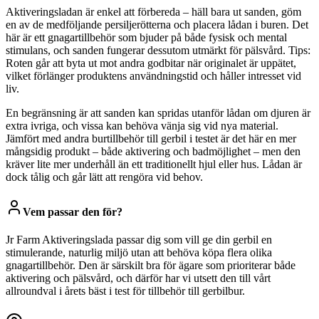
Aktiveringsladan är enkel att förbereda – häll bara ut sanden, göm
en av de medföljande persiljerötterna och placera lådan i buren. Det
här är ett gnagartillbehör som bjuder på både fysisk och mental
stimulans, och sanden fungerar dessutom utmärkt för pälsvård. Tips:
Roten går att byta ut mot andra godbitar när originalet är uppätet,
vilket förlänger produktens användningstid och håller intresset vid
liv.
En begränsning är att sanden kan spridas utanför lådan om djuren är
extra ivriga, och vissa kan behöva vänja sig vid nya material.
Jämfört med andra burtillbehör till gerbil i testet är det här en mer
mångsidig produkt – både aktivering och badmöjlighet – men den
kräver lite mer underhåll än ett traditionellt hjul eller hus. Lådan är
dock tålig och går lätt att rengöra vid behov.
Vem passar den för?
Jr Farm Aktiveringslada passar dig som vill ge din gerbil en
stimulerande, naturlig miljö utan att behöva köpa flera olika
gnagartillbehör. Den är särskilt bra för ägare som prioriterar både
aktivering och pälsvård, och därför har vi utsett den till vårt
allroundval i årets bäst i test för tillbehör till gerbilbur.