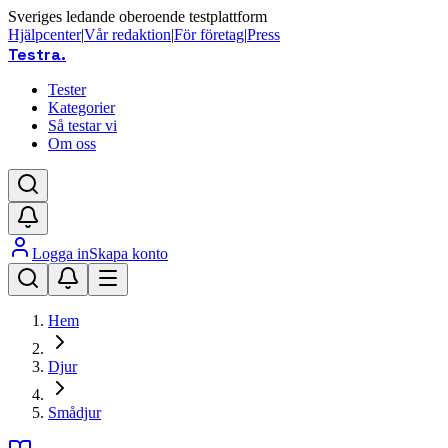
Sveriges ledande oberoende testplattform
Hjälpcenter
|
Vår redaktion
|
För företag
|
Press
Testra
.
Tester
Kategorier
Så testar vi
Om oss
Logga in
Skapa konto
Hem
Djur
Smådjur