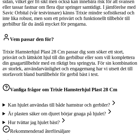
sidan, vilket ger fri sikt men också kan innebära risk för att svansen
eller tassar fastnar om flera djur springer samtidigt. I jämförelse med
Savic Orbital (vår testvinnare) känns Trixie mindre sofistikerad och
inte lika robust, men som ett prisvärt och funktionellt tillbehör till
gerbilbur får du ändå mycket för pengarna.
Vem passar den för?
Trixie Hamsterhjul Plast 28 Cm passar dig som söker ett stort,
prisvärt och lättskött hjul till din gerbilbur eller som vill komplettera
din gnagartillbehör med en riktigt bra springyta. För sin kombination
av storlek, användarvänlighet och engagemang har vi utsett det till
storfavorit bland burtillbehör för gerbil bäst i test.
Vanliga frågor om
Trixie Hamsterhjul Plast 28 Cm
Kan hjulet användas till både hamstrar och gerbiler?
Är plasten säker om djuret börjar gnaga på hjulet?
Hur tvättar jag hjulet bäst?
Rekommenderad återförsäljare