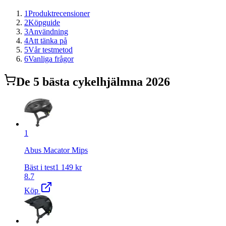
1
Produktrecensioner
2
Köpguide
3
Användning
4
Att tänka på
5
Vår testmetod
6
Vanliga frågor
De
5
bästa
cykelhjälm
na 2026
1
Abus Macator Mips
Bäst i test
1 149
kr
8.7
Köp