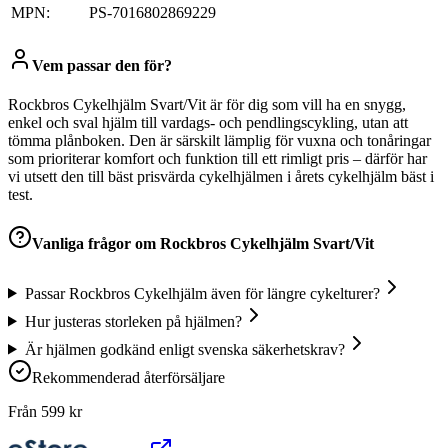
MPN:
PS-7016802869229
Vem passar den för?
Rockbros Cykelhjälm Svart/Vit är för dig som vill ha en snygg,
enkel och sval hjälm till vardags- och pendlingscykling, utan att
tömma plånboken. Den är särskilt lämplig för vuxna och tonåringar
som prioriterar komfort och funktion till ett rimligt pris – därför har
vi utsett den till bäst prisvärda cykelhjälmen i årets cykelhjälm bäst i
test.
Vanliga frågor om
Rockbros Cykelhjälm Svart/Vit
Passar Rockbros Cykelhjälm även för längre cykelturer?
Hur justeras storleken på hjälmen?
Är hjälmen godkänd enligt svenska säkerhetskrav?
Rekommenderad återförsäljare
Från
599
kr