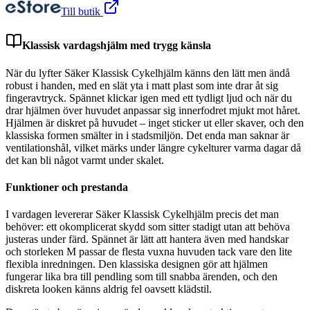
Till butik
Klassisk vardagshjälm med trygg känsla
När du lyfter Säker Klassisk Cykelhjälm känns den lätt men ändå
robust i handen, med en slät yta i matt plast som inte drar åt sig
fingeravtryck. Spännet klickar igen med ett tydligt ljud och när du
drar hjälmen över huvudet anpassar sig innerfodret mjukt mot håret.
Hjälmen är diskret på huvudet – inget sticker ut eller skaver, och den
klassiska formen smälter in i stadsmiljön. Det enda man saknar är
ventilationshål, vilket märks under längre cykelturer varma dagar då
det kan bli något varmt under skalet.
Funktioner och prestanda
I vardagen levererar Säker Klassisk Cykelhjälm precis det man
behöver: ett okomplicerat skydd som sitter stadigt utan att behöva
justeras under färd. Spännet är lätt att hantera även med handskar
och storleken M passar de flesta vuxna huvuden tack vare den lite
flexibla inredningen. Den klassiska designen gör att hjälmen
fungerar lika bra till pendling som till snabba ärenden, och den
diskreta looken känns aldrig fel oavsett klädstil.