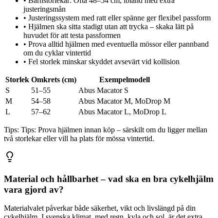
•
Barnstorlekar: Ofta 48–54 cm, ibland med extra
justeringsmån
•
Justeringssystem med ratt eller spänne ger flexibel passform
•
Hjälmen ska sitta stadigt utan att trycka – skaka lätt på
huvudet för att testa passformen
•
Prova alltid hjälmen med eventuella mössor eller pannband
om du cyklar vintertid
•
Fel storlek minskar skyddet avsevärt vid kollision
Storlek
Omkrets (cm)
Exempelmodell
S
51–55
Abus Macator S
M
54–58
Abus Macator M, MoDrop M
L
57–62
Abus Macator L, MoDrop L
Tips:
Tips: Prova hjälmen innan köp – särskilt om du ligger mellan
två storlekar eller vill ha plats för mössa vintertid.
Material och hållbarhet – vad ska en bra cykelhjälm
vara gjord av?
Materialvalet påverkar både säkerhet, vikt och livslängd på din
cykelhjälm. I svenska klimat, med regn, kyla och sol, är det extra