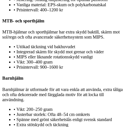
•
Vanliga material: EPS-skum och polykarbonatskal
•
Prisintervall: 400–1200 kr
MTB- och sporthjälm
MTB-hjälmar och sporthjälmar har extra skydd baktill, skärm mot
sol/regn och ofta avancerade säkerhetssystem som MIPS.
•
Utökad täckning vid bakhuvudet
•
Integrerad skärm för skydd mot grenar och väder
•
MIPS eller liknande rotationsskydd vanligt
•
Vikt: 300–400 gram
•
Prisintervall: 900–1600 kr
Barnhjälm
Barnhjälmar är utformade för att vara enkla att använda, extra tåliga
och ofta dekorerade med färgglada motiv för att locka till
användning.
•
Vikt: 200–250 gram
•
Justerbar storlek: Ofta 48–54 cm omkrets
•
Spänne med grönt säkerhetslås enligt svensk standard
•
Extra stötskydd och täckning