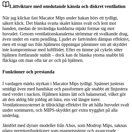
Lättviktare med omslutande känsla och diskret ventilation
När jag klickar fast Macator Mips under hakan hörs ett tydligt,
säkert klick. Det blanka svarta skalet känns svalt och lent mot
handen, medan de invändiga kuddarna mjukt formar sig mot
huvudet. Genom ventilationskanalerna strömmar ett svalkande drag,
även under en varm pendling. Ljudet av fartvinden dämpas effektivt,
men ett svagt sus från hjälmens öppningar påminner om att skyddet
inte kompromissar med luftflödet. Efter en timme på cykeln sitter
hjälmen fortfarande stabilt – dock kan de blanka ytorna snabbt bli
fläckiga om man ofta tar av och på hjälmen.
Funktioner och prestanda
I vardagen märks styrkan i Macator Mips tydligt. Spännet justeras
smidigt även med handskar och passformen går snabbt att finjustera
med vredet i nacken. Hjälmen känns lätt och balanserad, vilket gör
att den aldrig blir jobbig att bära, ens vid längre turer.
Ventilationssystemet är tillräckligt effektivt för att hålla huvudet svalt
under sommaren, och MIPS-skyddet ger extra trygghet på alla
underlag.
Jämfört med dyrare modeller från Abus, som Modrop Mips, saknas
några premiumfunktioner som magnetspänne och avancerade