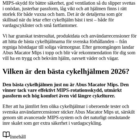
MIPS-skydd för bättre säkerhet, god ventilation så du slipper svettas
i onödan, justerbar passform, låg vikt och att hjälmen finns i rätt
storlek för både vuxna och barn. Det är de detaljerna som gör
skillnad när du letar efter cykelhjälm bäst i test – både för
vardagscyklister och små fartfantomer.
Vi har granskat testresultat, produktdata och användarrecensioner för
att hitta de bästa cykelhjälmarna för svenska förhållanden – från
regniga höstdagar till soliga vårmorgnar. Efter genomgången landar
Abus Macator Mips i topp och blir vår rekommendation för dig som
vill ha en trygg och bekväm hjälm, oavsett väder och vägar.
Vilken är den bästa cykelhjälmen 2026?
Den bästa cykelhjälmen just nu är Abus Macator Mips. Den
vinner tack vare effektivt MIPS-rotationsskydd, utmärkt
passform och hög komfort även vid längre cykelturer.
Efter att ha jämfört fem olika cykelhjälmar i oberoende tester och
svenska användarrecensioner sticker Abus Macator Mips ut, särskilt
genom sitt avancerade MIPS-system och det naturligt omslutande
inre skalet som ger extra säkerhet i vardagscykling.
Innehåll