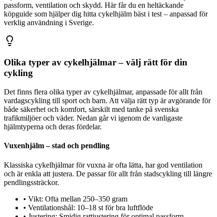
passform, ventilation och skydd. Här får du en heltäckande
köpguide som hjälper dig hitta cykelhjälm bäst i test – anpassad för
verklig användning i Sverige.
Olika typer av cykelhjälmar – välj rätt för din
cykling
Det finns flera olika typer av cykelhjälmar, anpassade för allt från
vardagscykling till sport och barn. Att välja rätt typ är avgörande för
både säkerhet och komfort, särskilt med tanke på svenska
trafikmiljöer och väder. Nedan går vi igenom de vanligaste
hjälmtyperna och deras fördelar.
Vuxenhjälm – stad och pendling
Klassiska cykelhjälmar för vuxna är ofta lätta, har god ventilation
och är enkla att justera. De passar för allt från stadscykling till längre
pendlingssträckor.
•
Vikt: Ofta mellan 250–350 gram
•
Ventilationshål: 10–18 st för bra luftflöde
•
Justering: Smidig rattjustering för optimal passform