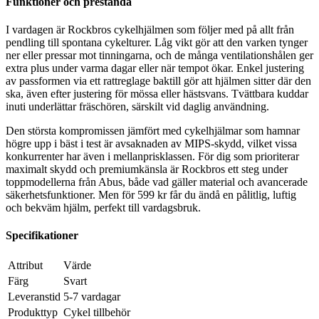
Funktioner och prestanda
I vardagen är Rockbros cykelhjälmen som följer med på allt från
pendling till spontana cykelturer. Låg vikt gör att den varken tynger
ner eller pressar mot tinningarna, och de många ventilationshålen ger
extra plus under varma dagar eller när tempot ökar. Enkel justering
av passformen via ett rattreglage baktill gör att hjälmen sitter där den
ska, även efter justering för mössa eller hästsvans. Tvättbara kuddar
inuti underlättar fräschören, särskilt vid daglig användning.
Den största kompromissen jämfört med cykelhjälmar som hamnar
högre upp i bäst i test är avsaknaden av MIPS-skydd, vilket vissa
konkurrenter har även i mellanprisklassen. För dig som prioriterar
maximalt skydd och premiumkänsla är Rockbros ett steg under
toppmodellerna från Abus, både vad gäller material och avancerade
säkerhetsfunktioner. Men för 599 kr får du ändå en pålitlig, luftig
och bekväm hjälm, perfekt till vardagsbruk.
Specifikationer
Attribut
Värde
Färg
Svart
Leveranstid
5-7 vardagar
Produkttyp
Cykel tillbehör