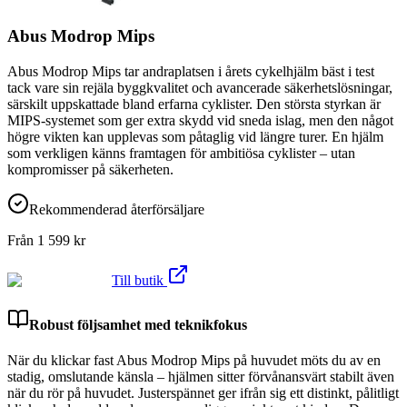
Abus Modrop Mips
Abus Modrop Mips tar andraplatsen i årets cykelhjälm bäst i test
tack vare sin rejäla byggkvalitet och avancerade säkerhetslösningar,
särskilt uppskattade bland erfarna cyklister. Den största styrkan är
MIPS-systemet som ger extra skydd vid sneda islag, men den något
högre vikten kan upplevas som påtaglig vid längre turer. En hjälm
som verkligen känns framtagen för ambitiösa cyklister – utan
kompromisser på säkerheten.
Rekommenderad återförsäljare
Från
1 599
kr
Till butik
Robust följsamhet med teknikfokus
När du klickar fast Abus Modrop Mips på huvudet möts du av en
stadig, omslutande känsla – hjälmen sitter förvånansvärt stabilt även
när du rör på huvudet. Justerspännet ger ifrån sig ett distinkt, pålitligt