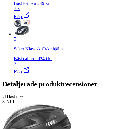
Bäst för barn
249
kr
7.3
Köp
5
Säker Klassisk Cykelhjälm
Bästa allround
249
kr
7
Köp
Detaljerade produktrecensioner
#
1
Bäst i test
8.7
/10