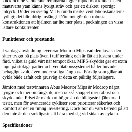
klick och de vadderade remmarna ligger mjukt mot kinden. Den
mattsvarta ytan känns lyxigt sträv och ger ett diskret, sportigt
intryck. Under en svettig MTB-runda märks ventilationskanalerna
tydligt; det blir aldrig instängt. Däremot gör den robusta
konstruktionen att hjälmen tar lite mer plats i packningen än vissa
lättare konkurrenter.
Funktioner och prestanda
I vardagsanvändning levererar Modrop Mips vad den lovar: den
sitter tryggt på plats även i tuff terräng och är lätt att justera under
färd, vilket är guld värt när tempot ökar. MIPS-skyddet ger ett extra
lugn på stökiga partier och ventilationssystemet håller huvudet
behagligt svalt, även under soliga långpass. För dig som gillar att
cykla både asfalt och grusväg är detta en pålitlig följeslagare.
Jämfört med testvinnaren Abus Macator Mips är Modrop något
tyngre och mer omfångsrik, men också snäppet mer robust och
skyddande. Priset är märkbart högre än de billigaste hjälmarna i
testet, men för avancerade cyklister som prioriterar säkerhet och
komfort är det en rimlig investering. Dock bör du vara beredd på att
den inte är den smidigaste att bära med sig vid sidan av cykeln.
Specifikationer