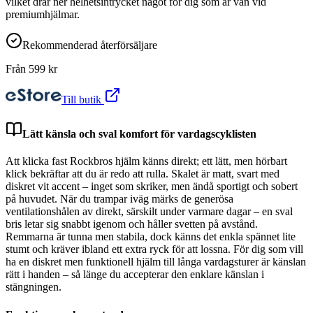
vilket drar ner helhetsintrycket något för dig som är van vid
premiumhjälmar.
Rekommenderad återförsäljare
Från
599
kr
Till butik
Lätt känsla och sval komfort för vardagscyklisten
Att klicka fast Rockbros hjälm känns direkt; ett lätt, men hörbart
klick bekräftar att du är redo att rulla. Skalet är matt, svart med
diskret vit accent – inget som skriker, men ändå sportigt och sobert
på huvudet. När du trampar iväg märks de generösa
ventilationshålen av direkt, särskilt under varmare dagar – en sval
bris letar sig snabbt igenom och håller svetten på avstånd.
Remmarna är tunna men stabila, dock känns det enkla spännet lite
stumt och kräver ibland ett extra ryck för att lossna. För dig som vill
ha en diskret men funktionell hjälm till långa vardagsturer är känslan
rätt i handen – så länge du accepterar den enklare känslan i
stängningen.