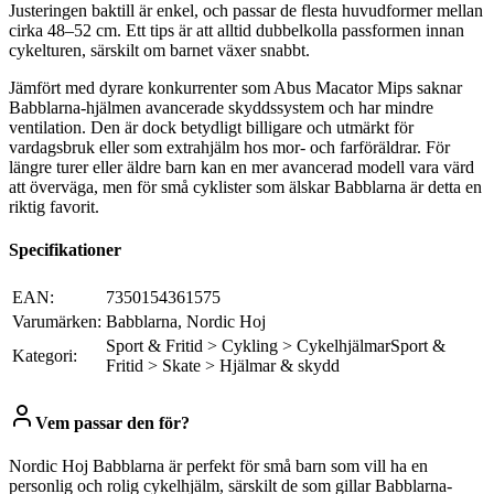
Justeringen baktill är enkel, och passar de flesta huvudformer mellan
cirka 48–52 cm. Ett tips är att alltid dubbelkolla passformen innan
cykelturen, särskilt om barnet växer snabbt.
Jämfört med dyrare konkurrenter som Abus Macator Mips saknar
Babblarna-hjälmen avancerade skyddssystem och har mindre
ventilation. Den är dock betydligt billigare och utmärkt för
vardagsbruk eller som extrahjälm hos mor- och farföräldrar. För
längre turer eller äldre barn kan en mer avancerad modell vara värd
att överväga, men för små cyklister som älskar Babblarna är detta en
riktig favorit.
Specifikationer
EAN:
7350154361575
Varumärken:
Babblarna, Nordic Hoj
Sport & Fritid > Cykling > CykelhjälmarSport &
Kategori:
Fritid > Skate > Hjälmar & skydd
Vem passar den för?
Nordic Hoj Babblarna är perfekt för små barn som vill ha en
personlig och rolig cykelhjälm, särskilt de som gillar Babblarna-