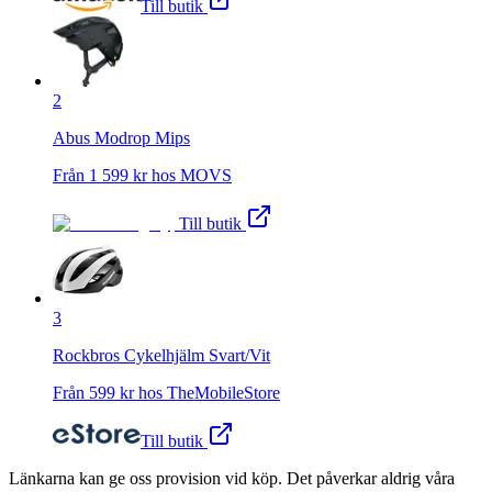
Till butik
2
Abus Modrop Mips
Från
1 599
kr hos
MOVS
Till butik
3
Rockbros Cykelhjälm Svart/Vit
Från
599
kr hos
TheMobileStore
Till butik
Länkarna kan ge oss provision vid köp. Det påverkar aldrig våra