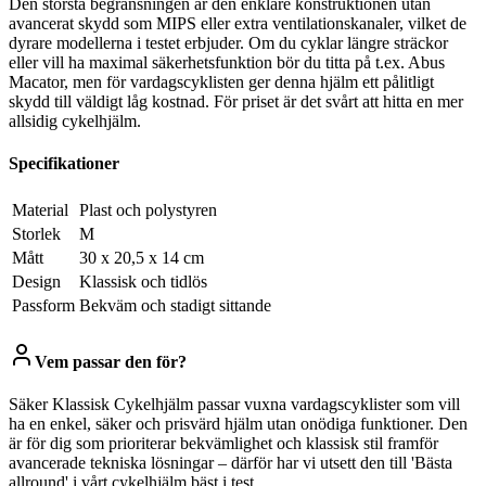
Den största begränsningen är den enklare konstruktionen utan
avancerat skydd som MIPS eller extra ventilationskanaler, vilket de
dyrare modellerna i testet erbjuder. Om du cyklar längre sträckor
eller vill ha maximal säkerhetsfunktion bör du titta på t.ex. Abus
Macator, men för vardagscyklisten ger denna hjälm ett pålitligt
skydd till väldigt låg kostnad. För priset är det svårt att hitta en mer
allsidig cykelhjälm.
Specifikationer
Material
Plast och polystyren
Storlek
M
Mått
30 x 20,5 x 14 cm
Design
Klassisk och tidlös
Passform
Bekväm och stadigt sittande
Vem passar den för?
Säker Klassisk Cykelhjälm passar vuxna vardagscyklister som vill
ha en enkel, säker och prisvärd hjälm utan onödiga funktioner. Den
är för dig som prioriterar bekvämlighet och klassisk stil framför
avancerade tekniska lösningar – därför har vi utsett den till 'Bästa
allround' i vårt cykelhjälm bäst i test.