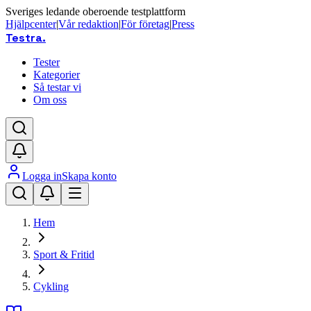
Sveriges ledande oberoende testplattform
Hjälpcenter
|
Vår redaktion
|
För företag
|
Press
Testra
.
Tester
Kategorier
Så testar vi
Om oss
Logga in
Skapa konto
Hem
Sport & Fritid
Cykling