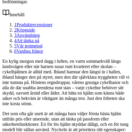
bedömningar.
Innehåll
1
Produktrecensioner
2
Köpguide
3
Användning
4
Att tänka på
5
Vår testmetod
6
Vanliga frågor
En kylig morgon med dagg i luften, en varm sommarkväll längs
landsvägen eller när barnen susar runt kvarteret efter skolan –
cykelhjälmen är alltid med. Ibland hamnar den längst in i hallen,
ibland hänger den på styret, men den där självklara tryggheten vill vi
inte tumma på. Höstens regndroppar, vårens grusiga cykelbanor och
alla de där snabba ärendena runt stan – varje cykeltur behöver sitt
skydd, oavsett årstid eller ålder. Att hitta en hjälm som känns både
säker och bekväm är viktigare än många tror. Just den friheten ska
inte kosta sömn.
Det som ofta går snett är att många bara väljer första bästa hjälm
utifrån pris eller utseende, utan att tänka på passform eller
säkerhetsfunktioner. En för lös hjälm skyddar dåligt, och en för tung
modell blir sällan använd. Nyckeln är att prioritera rätt egenskaper: