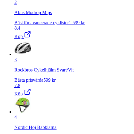
2
Abus Modrop Mips
Bäst för avancerade cyklister
1 599
kr
8.4
Köp
3
Rockbros Cykelhjälm Svart/Vit
Bästa prisvärda
599
kr
7.8
Köp
4
Nordic Hoj Babblarna