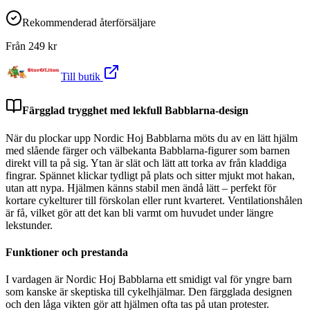
Rekommenderad återförsäljare
Från
249
kr
Till butik
Färgglad trygghet med lekfull Babblarna-design
När du plockar upp Nordic Hoj Babblarna möts du av en lätt hjälm
med slående färger och välbekanta Babblarna-figurer som barnen
direkt vill ta på sig. Ytan är slät och lätt att torka av från kladdiga
fingrar. Spännet klickar tydligt på plats och sitter mjukt mot hakan,
utan att nypa. Hjälmen känns stabil men ändå lätt – perfekt för
kortare cykelturer till förskolan eller runt kvarteret. Ventilationshålen
är få, vilket gör att det kan bli varmt om huvudet under längre
lekstunder.
Funktioner och prestanda
I vardagen är Nordic Hoj Babblarna ett smidigt val för yngre barn
som kanske är skeptiska till cykelhjälmar. Den färgglada designen
och den låga vikten gör att hjälmen ofta tas på utan protester.