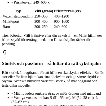
•
Prisintervall: 249–600 kr
Typ
Vikt (gram)
Prisintervall (kr)
Vuxen stad/pendling
250–350
400–1200
MTB/sport
300–400
900–1600
Barn
200–250
249–600
Tips:
Köpråd: Välj hjälmtyp efter din cykelstil – en MTB-hjälm ger
bättre skydd för terräng, medan en lätt stadshjälm räcker för
pendling.
Storlek och passform – så hittar du rätt cykelhjälm
Rätt storlek är avgörande för att hjälmen ska skydda effektivt. En för
stor eller för liten hjälm kan sitta obekvämt och ge sämre skydd vid
olycka. Svenska huvuden varierar i storlek, så mät noggrant och
testa olika modeller.
•
Mät huvudets omkrets strax ovanför öronen med måttband
•
Vanliga vuxenstorlekar: S (51–55 cm), M (54–58 cm), L
(57–62 cm)