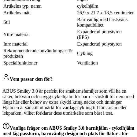
Artikelns typ, namn
cykelhjälm
Artikelns mått
26,9 x 21,7 x 18,5 centimeter
Barnvänlig med hästsvans
Stil
kompatibilitet
Expanderad polystyren
Yttre material
(EPS)
Inre material
Expanderad polystyren
Rekommenderade användningar för
Cykling
produkten
Specialfunktioner
Ventilation
Vem passar den för?
ABUS Smiley 3.0 är perfekt för småbarnsfamiljer som vill ha en
säker, bekväm och snygg cykelhjälm för barn – särskilt för dem med
långt hår eller behov av extra skydd kring nacke och tinningar.
Hjälmen är särskilt utmärkt för vardagscykling till förskolan eller
lekparken, vilket förklarar dess utmärkelse som bäst i test.
Vanliga frågor om
ABUS Smiley 3.0 barnhjälm - cykelhjälm
med låg passform, barnvänlig design och plats för flätor - för