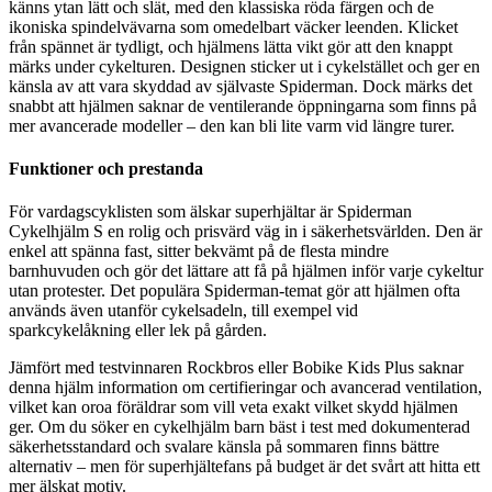
känns ytan lätt och slät, med den klassiska röda färgen och de
ikoniska spindelvävarna som omedelbart väcker leenden. Klicket
från spännet är tydligt, och hjälmens lätta vikt gör att den knappt
märks under cykelturen. Designen sticker ut i cykelstället och ger en
känsla av att vara skyddad av självaste Spiderman. Dock märks det
snabbt att hjälmen saknar de ventilerande öppningarna som finns på
mer avancerade modeller – den kan bli lite varm vid längre turer.
Funktioner och prestanda
För vardagscyklisten som älskar superhjältar är Spiderman
Cykelhjälm S en rolig och prisvärd väg in i säkerhetsvärlden. Den är
enkel att spänna fast, sitter bekvämt på de flesta mindre
barnhuvuden och gör det lättare att få på hjälmen inför varje cykeltur
utan protester. Det populära Spiderman-temat gör att hjälmen ofta
används även utanför cykelsadeln, till exempel vid
sparkcykelåkning eller lek på gården.
Jämfört med testvinnaren Rockbros eller Bobike Kids Plus saknar
denna hjälm information om certifieringar och avancerad ventilation,
vilket kan oroa föräldrar som vill veta exakt vilket skydd hjälmen
ger. Om du söker en cykelhjälm barn bäst i test med dokumenterad
säkerhetsstandard och svalare känsla på sommaren finns bättre
alternativ – men för superhjältefans på budget är det svårt att hitta ett
mer älskat motiv.