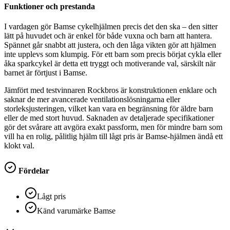
Funktioner och prestanda
I vardagen gör Bamse cykelhjälmen precis det den ska – den sitter
lätt på huvudet och är enkel för både vuxna och barn att hantera.
Spännet går snabbt att justera, och den låga vikten gör att hjälmen
inte upplevs som klumpig. För ett barn som precis börjat cykla eller
åka sparkcykel är detta ett tryggt och motiverande val, särskilt när
barnet är förtjust i Bamse.
Jämfört med testvinnaren Rockbros är konstruktionen enklare och
saknar de mer avancerade ventilationslösningarna eller
storleksjusteringen, vilket kan vara en begränsning för äldre barn
eller de med stort huvud. Saknaden av detaljerade specifikationer
gör det svårare att avgöra exakt passform, men för mindre barn som
vill ha en rolig, pålitlig hjälm till lågt pris är Bamse-hjälmen ändå ett
klokt val.
Fördelar
Lågt pris
Känd varumärke Bamse