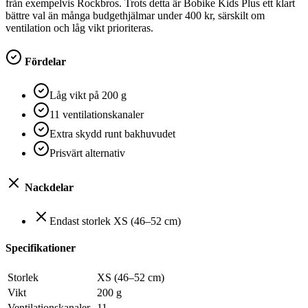
från exempelvis Rockbros. Trots detta är Bobike Kids Plus ett klart
bättre val än många budgethjälmar under 400 kr, särskilt om
ventilation och låg vikt prioriteras.
Fördelar
Låg vikt på 200 g
11 ventilationskanaler
Extra skydd runt bakhuvudet
Prisvärt alternativ
Nackdelar
Endast storlek XS (46–52 cm)
Specifikationer
Storlek
XS (46–52 cm)
Vikt
200 g
Ventilationskanaler
11