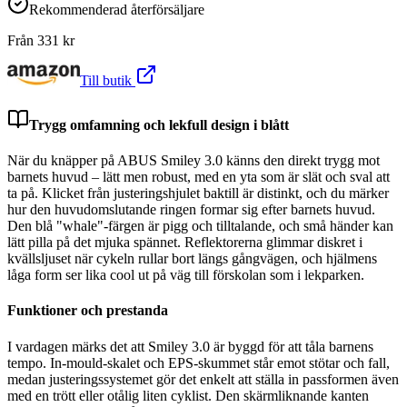
Rekommenderad återförsäljare
Från
331
kr
Till butik
Trygg omfamning och lekfull design i blått
När du knäpper på ABUS Smiley 3.0 känns den direkt trygg mot
barnets huvud – lätt men robust, med en yta som är slät och sval att
ta på. Klicket från justeringshjulet baktill är distinkt, och du märker
hur den huvudomslutande ringen formar sig efter barnets huvud.
Den blå "whale"-färgen är pigg och tilltalande, och små händer kan
lätt pilla på det mjuka spännet. Reflektorerna glimmar diskret i
kvällsljuset när cykeln rullar bort längs gångvägen, och hjälmens
låga form ser lika cool ut på väg till förskolan som i lekparken.
Funktioner och prestanda
I vardagen märks det att Smiley 3.0 är byggd för att tåla barnens
tempo. In-mould-skalet och EPS-skummet står emot stötar och fall,
medan justeringssystemet gör det enkelt att ställa in passformen även
med en trött eller otålig liten cyklist. Den skärmliknande kanten