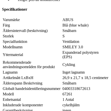
Specifikationer
Varumärke
ABUS
Färg
Blå (blue whale)
Åldersintervall (beskrivning)
Småbarn
Storlek
S
Specialfunktion
Ventilation
Modellnamn
SMILEY 3.0
Expanderad polystyren
Yttermaterial
(EPS)
Rekommenderade
Cykling
användningsområden för produkt
Lagnamn
Inget lagnamn
Artikelmått LxBxH
26,9 x 21,7 x 18,5 centimeter
Åldersspann Beskrivning
Småbarn
Globalt handelsidentifieringsnummer
04003318672613
Modell
67261
Enhetsantal
1 Antal
Inkluderade komponenter
cykelhjälm
Garantibeskrivning
ingen