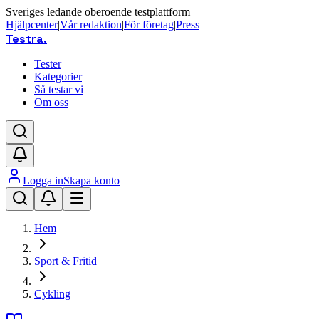
Sveriges ledande oberoende testplattform
Hjälpcenter
|
Vår redaktion
|
För företag
|
Press
Testra
.
Tester
Kategorier
Så testar vi
Om oss
Logga in
Skapa konto
Hem
Sport & Fritid
Cykling