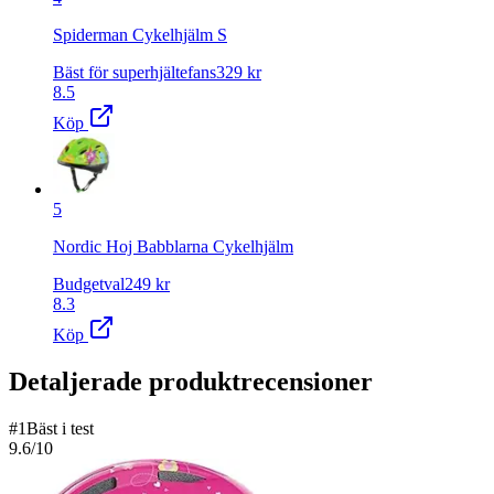
Spiderman Cykelhjälm S
Bäst för superhjältefans
329
kr
8.5
Köp
5
Nordic Hoj Babblarna Cykelhjälm
Budgetval
249
kr
8.3
Köp
Detaljerade produktrecensioner
#
1
Bäst i test
9.6
/10