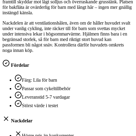
framtill skyddar mot lågt solljus och överraskande grusstänk. Platsen
för bakfläta är ovärderlig för barn med långt hår – ingen mer gnällig
instängd känsla.
Nackdelen är att ventilationshålen, även om de håller huvudet svalt
under vanlig cykling, inte räcker till för barn som svettas mycket
under intensiva lekar i högsommarvärme. Hjälmen finns bara i en
begränsad storlek, så för barn med riktigt stort huvud kan
passformen bli något snäv. Kontrollera därför huvudets omkrets
noga innan köp.
Fördelar
Färg: Lila för barn
Passar som cykeltillbehör
Leveranstid 5-7 vardagar
Störst värde i testet
Nackdelar
Högre pris än konkurrenter