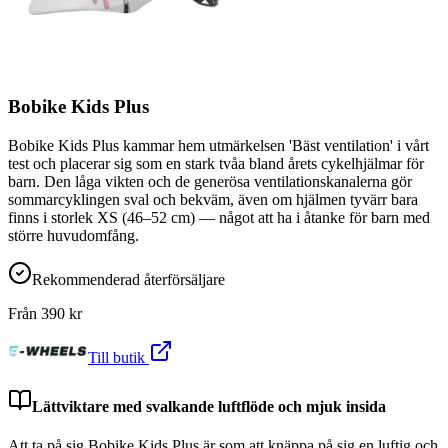
Bobike Kids Plus
Bobike Kids Plus kammar hem utmärkelsen 'Bäst ventilation' i vårt
test och placerar sig som en stark tvåa bland årets cykelhjälmar för
barn. Den låga vikten och de generösa ventilationskanalerna gör
sommarcyklingen sval och bekväm, även om hjälmen tyvärr bara
finns i storlek XS (46–52 cm) — något att ha i åtanke för barn med
större huvudomfång.
Rekommenderad återförsäljare
Från
390
kr
Till butik
Lättviktare med svalkande luftflöde och mjuk insida
Att ta på sig Bobike Kids Plus är som att knäppa på sig en luftig och