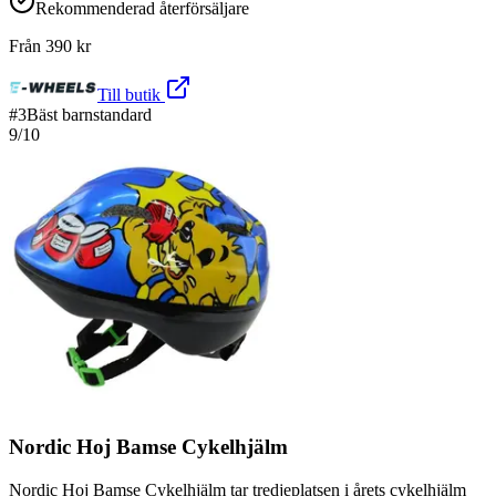
Rekommenderad återförsäljare
Från
390
kr
Till butik
#
3
Bäst barnstandard
9
/10
Nordic Hoj Bamse Cykelhjälm
Nordic Hoj Bamse Cykelhjälm tar tredjeplatsen i årets cykelhjälm