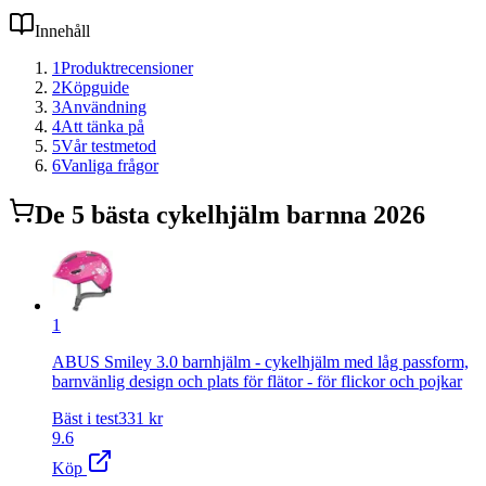
Innehåll
1
Produktrecensioner
2
Köpguide
3
Användning
4
Att tänka på
5
Vår testmetod
6
Vanliga frågor
De
5
bästa
cykelhjälm barn
na 2026
1
ABUS Smiley 3.0 barnhjälm - cykelhjälm med låg passform,
barnvänlig design och plats för flätor - för flickor och pojkar
Bäst i test
331
kr
9.6
Köp