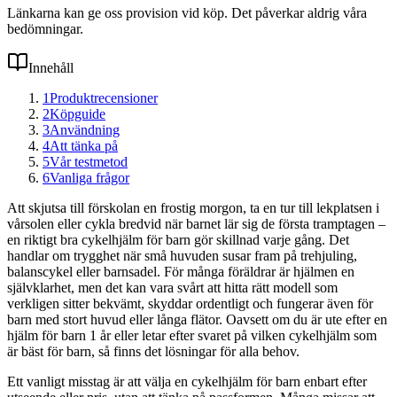
Länkarna kan ge oss provision vid köp. Det påverkar aldrig våra
bedömningar.
Innehåll
1
Produktrecensioner
2
Köpguide
3
Användning
4
Att tänka på
5
Vår testmetod
6
Vanliga frågor
Att skjutsa till förskolan en frostig morgon, ta en tur till lekplatsen i
vårsolen eller cykla bredvid när barnet lär sig de första tramptagen –
en riktigt bra cykelhjälm för barn gör skillnad varje gång. Det
handlar om trygghet när små huvuden susar fram på trehjuling,
balanscykel eller barnsadel. För många föräldrar är hjälmen en
självklarhet, men det kan vara svårt att hitta rätt modell som
verkligen sitter bekvämt, skyddar ordentligt och fungerar även för
barn med stort huvud eller långa flätor. Oavsett om du är ute efter en
hjälm för barn 1 år eller letar efter svaret på vilken cykelhjälm som
är bäst för barn, så finns det lösningar för alla behov.
Ett vanligt misstag är att välja en cykelhjälm för barn enbart efter