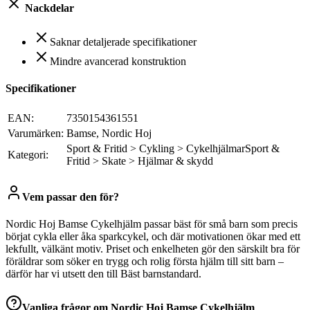
Nackdelar
Saknar detaljerade specifikationer
Mindre avancerad konstruktion
Specifikationer
EAN:
7350154361551
Varumärken:
Bamse, Nordic Hoj
Sport & Fritid > Cykling > CykelhjälmarSport &
Kategori:
Fritid > Skate > Hjälmar & skydd
Vem passar den för?
Nordic Hoj Bamse Cykelhjälm passar bäst för små barn som precis
börjat cykla eller åka sparkcykel, och där motivationen ökar med ett
lekfullt, välkänt motiv. Priset och enkelheten gör den särskilt bra för
föräldrar som söker en trygg och rolig första hjälm till sitt barn –
därför har vi utsett den till Bäst barnstandard.
Vanliga frågor om
Nordic Hoj Bamse Cykelhjälm