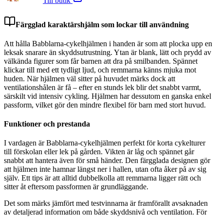
Till butik
Färgglad karaktärshjälm som lockar till användning
Att hålla Babblarna-cykelhjälmen i handen är som att plocka upp en
leksak snarare än skyddsutrustning. Ytan är blank, lätt och prydd av
välkända figurer som får barnen att dra på smilbanden. Spännet
klickar till med ett tydligt ljud, och remmarna känns mjuka mot
huden. När hjälmen väl sitter på huvudet märks dock att
ventilationshålen är få – efter en stunds lek blir det snabbt varmt,
särskilt vid intensiv cykling. Hjälmen har dessutom en ganska enkel
passform, vilket gör den mindre flexibel för barn med stort huvud.
Funktioner och prestanda
I vardagen är Babblarna-cykelhjälmen perfekt för korta cykelturer
till förskolan eller lek på gården. Vikten är låg och spännet går
snabbt att hantera även för små händer. Den färgglada designen gör
att hjälmen inte hamnar längst ner i hallen, utan ofta åker på av sig
själv. Ett tips är att alltid dubbelkolla att remmarna ligger rätt och
sitter åt eftersom passformen är grundläggande.
Det som märks jämfört med testvinnarna är framförallt avsaknaden
av detaljerad information om både skyddsnivå och ventilation. För