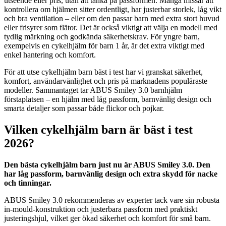
utseende eller pris, utan att tänka på passformen. Många missar att
kontrollera om hjälmen sitter ordentligt, har justerbar storlek, låg vikt
och bra ventilation – eller om den passar barn med extra stort huvud
eller frisyrer som flätor. Det är också viktigt att välja en modell med
tydlig märkning och godkända säkerhetskrav. För yngre barn,
exempelvis en cykelhjälm för barn 1 år, är det extra viktigt med
enkel hantering och komfort.
För att utse cykelhjälm barn bäst i test har vi granskat säkerhet,
komfort, användarvänlighet och pris på marknadens populäraste
modeller. Sammantaget tar ABUS Smiley 3.0 barnhjälm
förstaplatsen – en hjälm med låg passform, barnvänlig design och
smarta detaljer som passar både flickor och pojkar.
Vilken cykelhjälm barn är bäst i test
2026?
Den bästa cykelhjälm barn just nu är ABUS Smiley 3.0. Den
har låg passform, barnvänlig design och extra skydd för nacke
och tinningar.
ABUS Smiley 3.0 rekommenderas av experter tack vare sin robusta
in-mould-konstruktion och justerbara passform med praktiskt
justeringshjul, vilket ger ökad säkerhet och komfort för små barn.