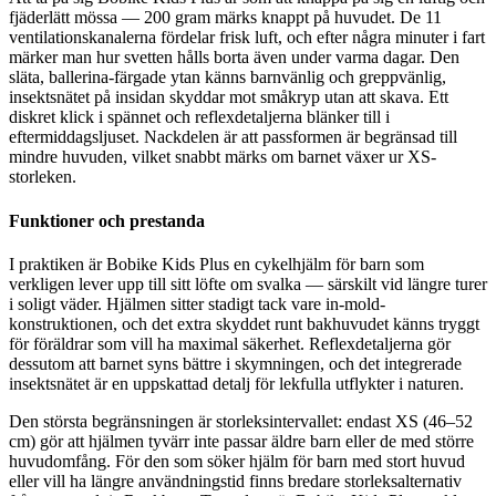
fjäderlätt mössa — 200 gram märks knappt på huvudet. De 11
ventilationskanalerna fördelar frisk luft, och efter några minuter i fart
märker man hur svetten hålls borta även under varma dagar. Den
släta, ballerina-färgade ytan känns barnvänlig och greppvänlig,
insektsnätet på insidan skyddar mot småkryp utan att skava. Ett
diskret klick i spännet och reflexdetaljerna blänker till i
eftermiddagsljuset. Nackdelen är att passformen är begränsad till
mindre huvuden, vilket snabbt märks om barnet växer ur XS-
storleken.
Funktioner och prestanda
I praktiken är Bobike Kids Plus en cykelhjälm för barn som
verkligen lever upp till sitt löfte om svalka — särskilt vid längre turer
i soligt väder. Hjälmen sitter stadigt tack vare in-mold-
konstruktionen, och det extra skyddet runt bakhuvudet känns tryggt
för föräldrar som vill ha maximal säkerhet. Reflexdetaljerna gör
dessutom att barnet syns bättre i skymningen, och det integrerade
insektsnätet är en uppskattad detalj för lekfulla utflykter i naturen.
Den största begränsningen är storleksintervallet: endast XS (46–52
cm) gör att hjälmen tyvärr inte passar äldre barn eller de med större
huvudomfång. För den som söker hjälm för barn med stort huvud
eller vill ha längre användningstid finns bredare storleksalternativ