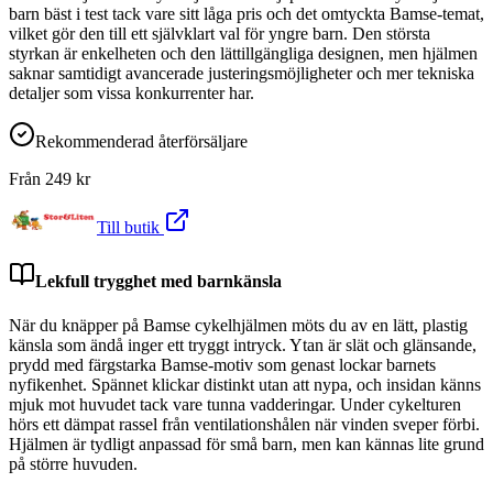
barn bäst i test tack vare sitt låga pris och det omtyckta Bamse-temat,
vilket gör den till ett självklart val för yngre barn. Den största
styrkan är enkelheten och den lättillgängliga designen, men hjälmen
saknar samtidigt avancerade justeringsmöjligheter och mer tekniska
detaljer som vissa konkurrenter har.
Rekommenderad återförsäljare
Från
249
kr
Till butik
Lekfull trygghet med barnkänsla
När du knäpper på Bamse cykelhjälmen möts du av en lätt, plastig
känsla som ändå inger ett tryggt intryck. Ytan är slät och glänsande,
prydd med färgstarka Bamse-motiv som genast lockar barnets
nyfikenhet. Spännet klickar distinkt utan att nypa, och insidan känns
mjuk mot huvudet tack vare tunna vadderingar. Under cykelturen
hörs ett dämpat rassel från ventilationshålen när vinden sveper förbi.
Hjälmen är tydligt anpassad för små barn, men kan kännas lite grund
på större huvuden.