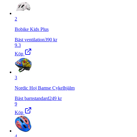
2
Bobike Kids Plus
Bäst ventilation
390
kr
9.3
Köp
3
Nordic Hoj Bamse Cykelhjälm
Bäst barnstandard
249
kr
9
Köp
4