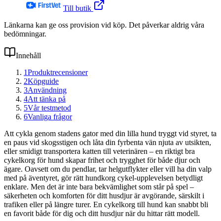
Till butik
Länkarna kan ge oss provision vid köp. Det påverkar aldrig våra
bedömningar.
Innehåll
1
Produktrecensioner
2
Köpguide
3
Användning
4
Att tänka på
5
Vår testmetod
6
Vanliga frågor
Att cykla genom stadens gator med din lilla hund tryggt vid styret, ta
en paus vid skogsstigen och låta din fyrbenta vän njuta av utsikten,
eller smidigt transportera katten till veterinären – en riktigt bra
cykelkorg för hund skapar frihet och trygghet för både djur och
ägare. Oavsett om du pendlar, tar helgutflykter eller vill ha din valp
med på äventyret, gör rätt hundkorg cykel-upplevelsen betydligt
enklare. Men det är inte bara bekvämlighet som står på spel –
säkerheten och komforten för ditt husdjur är avgörande, särskilt i
trafiken eller på längre turer. En cykelkorg till hund kan snabbt bli
en favorit både för dig och ditt husdjur när du hittar rätt modell.