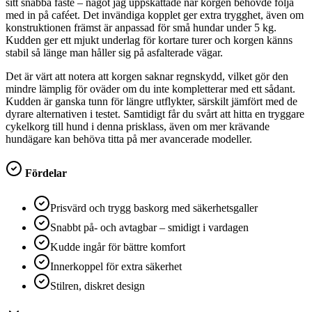
sitt snabba fäste – något jag uppskattade när korgen behövde följa
med in på caféet. Det invändiga kopplet ger extra trygghet, även om
konstruktionen främst är anpassad för små hundar under 5 kg.
Kudden ger ett mjukt underlag för kortare turer och korgen känns
stabil så länge man håller sig på asfalterade vägar.
Det är värt att notera att korgen saknar regnskydd, vilket gör den
mindre lämplig för oväder om du inte kompletterar med ett sådant.
Kudden är ganska tunn för längre utflykter, särskilt jämfört med de
dyrare alternativen i testet. Samtidigt får du svårt att hitta en tryggare
cykelkorg till hund i denna prisklass, även om mer krävande
hundägare kan behöva titta på mer avancerade modeller.
Fördelar
Prisvärd och trygg baskorg med säkerhetsgaller
Snabbt på- och avtagbar – smidigt i vardagen
Kudde ingår för bättre komfort
Innerkoppel för extra säkerhet
Stilren, diskret design