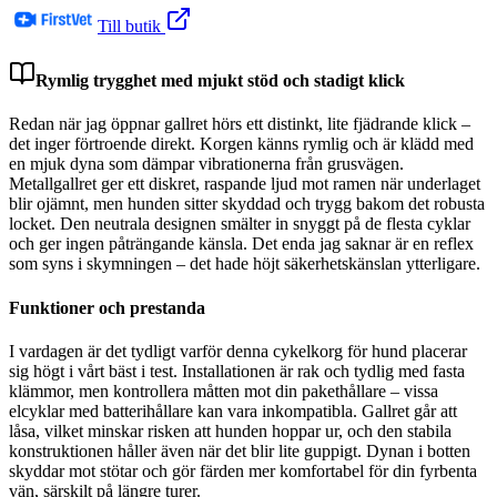
Till butik
Rymlig trygghet med mjukt stöd och stadigt klick
Redan när jag öppnar gallret hörs ett distinkt, lite fjädrande klick –
det inger förtroende direkt. Korgen känns rymlig och är klädd med
en mjuk dyna som dämpar vibrationerna från grusvägen.
Metallgallret ger ett diskret, raspande ljud mot ramen när underlaget
blir ojämnt, men hunden sitter skyddad och trygg bakom det robusta
locket. Den neutrala designen smälter in snyggt på de flesta cyklar
och ger ingen påträngande känsla. Det enda jag saknar är en reflex
som syns i skymningen – det hade höjt säkerhetskänslan ytterligare.
Funktioner och prestanda
I vardagen är det tydligt varför denna cykelkorg för hund placerar
sig högt i vårt bäst i test. Installationen är rak och tydlig med fasta
klämmor, men kontrollera måtten mot din pakethållare – vissa
elcyklar med batterihållare kan vara inkompatibla. Gallret går att
låsa, vilket minskar risken att hunden hoppar ur, och den stabila
konstruktionen håller även när det blir lite guppigt. Dynan i botten
skyddar mot stötar och gör färden mer komfortabel för din fyrbenta
vän, särskilt på längre turer.