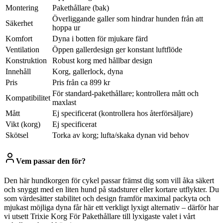
Montering
Pakethållare (bak)
Överliggande galler som hindrar hunden från att
Säkerhet
hoppa ur
Komfort
Dyna i botten för mjukare färd
Ventilation
Öppen gallerdesign ger konstant luftflöde
Konstruktion
Robust korg med hållbar design
Innehåll
Korg, gallerlock, dyna
Pris
Pris från ca 899 kr
För standard-pakethållare; kontrollera mått och
Kompatibilitet
maxlast
Mått
Ej specificerat (kontrollera hos återförsäljare)
Vikt (korg)
Ej specificerat
Skötsel
Torka av korg; lufta/skaka dynan vid behov
Vem passar den för?
Den här hundkorgen för cykel passar främst dig som vill åka säkert
och snyggt med en liten hund på stadsturer eller kortare utflykter. Du
som värdesätter stabilitet och design framför maximal packyta och
mjukast möjliga dyna får här ett verkligt lyxigt alternativ – därför har
vi utsett Trixie Korg För Pakethållare till lyxigaste valet i vårt