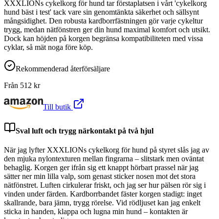
XXXLIONs cykelkorg för hund tar förstaplatsen i vårt 'cykelkorg
hund bäst i test' tack vare sin genomtänkta säkerhet och sällsynt
mångsidighet. Den robusta kardborrfästningen gör varje cykeltur
trygg, medan nätfönstren ger din hund maximal komfort och utsikt.
Dock kan höjden på korgen begränsa kompatibiliteten med vissa
cyklar, så mät noga före köp.
Rekommenderad återförsäljare
Från
512
kr
Till butik
Sval luft och trygg närkontakt på två hjul
När jag lyfter XXXLIONs cykelkorg för hund på styret slås jag av
den mjuka nylontexturen mellan fingrarna – slitstark men oväntat
behaglig. Korgen ger ifrån sig ett knappt hörbart prassel när jag
sätter ner min lilla valp, som genast sticker nosen mot det stora
nätfönstret. Luften cirkulerar friskt, och jag ser hur pälsen rör sig i
vinden under färden. Kardborrbandet fäster korgen stadigt: inget
skallrande, bara jämn, trygg rörelse. Vid rödljuset kan jag enkelt
sticka in handen, klappa och lugna min hund – kontakten är