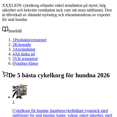
XXXLION cykelkorg erbjuder enkel installation på styret, hög
säkerhet och bekväm ventilation tack vare sitt stora nätfönster. Den
är tillverkad av slitstarkt nylontyg och rekommenderas av experter
för små hundar.
Innehåll
1
Produktrecensioner
2
Köpguide
3
Användning
4
Att tänka på
5
Vår testmetod
6
Vanliga frågor
De
5
bästa
cykelkorg för hund
na 2026
1
Cykelkorg för hundar, husdjurscykelhållare ryggsäck med
nätfönster för små hundar, katter, valpar, enkel säkerhet, med