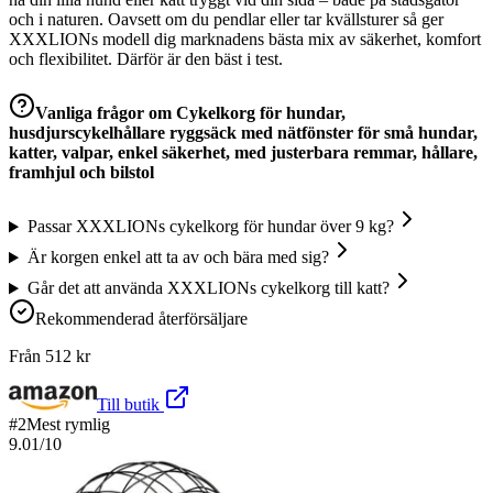
och i naturen. Oavsett om du pendlar eller tar kvällsturer så ger
XXXLIONs modell dig marknadens bästa mix av säkerhet, komfort
och flexibilitet. Därför är den bäst i test.
Vanliga frågor om
Cykelkorg för hundar,
husdjurscykelhållare ryggsäck med nätfönster för små hundar,
katter, valpar, enkel säkerhet, med justerbara remmar, hållare,
framhjul och bilstol
Passar XXXLIONs cykelkorg för hundar över 9 kg?
Är korgen enkel att ta av och bära med sig?
Går det att använda XXXLIONs cykelkorg till katt?
Rekommenderad återförsäljare
Från
512
kr
Till butik
#
2
Mest rymlig
9.01
/10