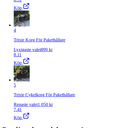
Köp
4
Trixie Korg För Pakethållare
Lyxigaste valet
899
kr
8.11
Köp
5
Trixie Cykelkorg För Pakethållare
Renaste valet
1 050
kr
7.41
Köp