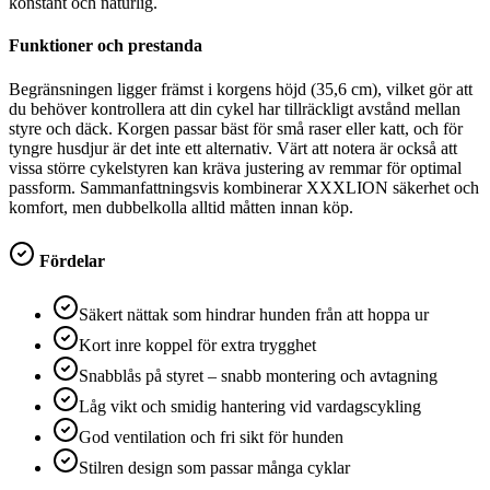
konstant och naturlig.
Funktioner och prestanda
Begränsningen ligger främst i korgens höjd (35,6 cm), vilket gör att
du behöver kontrollera att din cykel har tillräckligt avstånd mellan
styre och däck. Korgen passar bäst för små raser eller katt, och för
tyngre husdjur är det inte ett alternativ. Värt att notera är också att
vissa större cykelstyren kan kräva justering av remmar för optimal
passform. Sammanfattningsvis kombinerar XXXLION säkerhet och
komfort, men dubbelkolla alltid måtten innan köp.
Fördelar
Säkert nättak som hindrar hunden från att hoppa ur
Kort inre koppel för extra trygghet
Snabblås på styret – snabb montering och avtagning
Låg vikt och smidig hantering vid vardagscykling
God ventilation och fri sikt för hunden
Stilren design som passar många cyklar