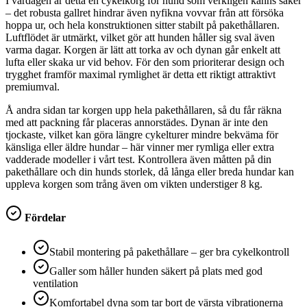
I vardagen är detta en cykelkorg för hund som verkligen känns säker
– det robusta gallret hindrar även nyfikna vovvar från att försöka
hoppa ur, och hela konstruktionen sitter stabilt på pakethållaren.
Luftflödet är utmärkt, vilket gör att hunden håller sig sval även
varma dagar. Korgen är lätt att torka av och dynan går enkelt att
lufta eller skaka ur vid behov. För den som prioriterar design och
trygghet framför maximal rymlighet är detta ett riktigt attraktivt
premiumval.
Å andra sidan tar korgen upp hela pakethållaren, så du får räkna
med att packning får placeras annorstädes. Dynan är inte den
tjockaste, vilket kan göra längre cykelturer mindre bekväma för
känsliga eller äldre hundar – här vinner mer rymliga eller extra
vadderade modeller i vårt test. Kontrollera även måtten på din
pakethållare och din hunds storlek, då långa eller breda hundar kan
uppleva korgen som trång även om vikten understiger 8 kg.
Fördelar
Stabil montering på pakethållare – ger bra cykelkontroll
Galler som håller hunden säkert på plats med god
ventilation
Komfortabel dyna som tar bort de värsta vibrationerna