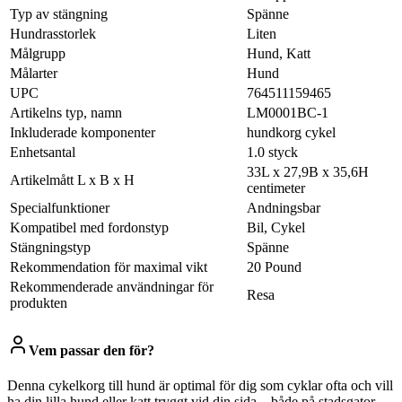
Typ av stängning
Spänne
Hundrasstorlek
Liten
Målgrupp
Hund, Katt
Målarter
Hund
UPC
764511159465
Artikelns typ, namn
LM0001BC-1
Inkluderade komponenter
hundkorg cykel
Enhetsantal
1.0 styck
33L x 27,9B x 35,6H
Artikelmått L x B x H
centimeter
Specialfunktioner
Andningsbar
Kompatibel med fordonstyp
Bil, Cykel
Stängningstyp
Spänne
Rekommendation för maximal vikt
20 Pound
Rekommenderade användningar för
Resa
produkten
Vem passar den för?
Denna cykelkorg till hund är optimal för dig som cyklar ofta och vill
ha din lilla hund eller katt tryggt vid din sida – både på stadsgator