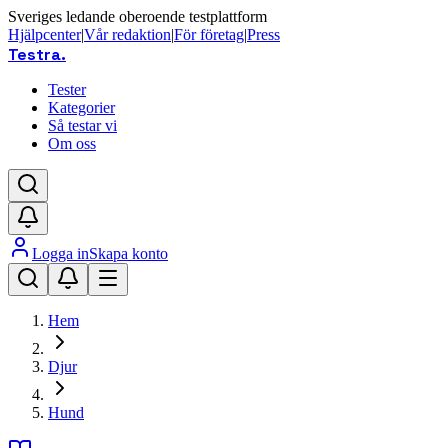
Sveriges ledande oberoende testplattform
Hjälpcenter
|
Vår redaktion
|
För företag
|
Press
Testra
.
Tester
Kategorier
Så testar vi
Om oss
Logga in
Skapa konto
Hem
Djur
Hund