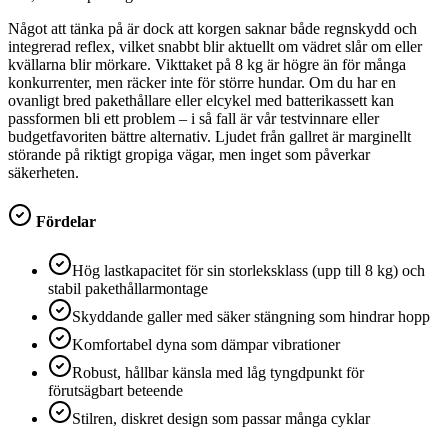
Något att tänka på är dock att korgen saknar både regnskydd och
integrerad reflex, vilket snabbt blir aktuellt om vädret slår om eller
kvällarna blir mörkare. Vikttaket på 8 kg är högre än för många
konkurrenter, men räcker inte för större hundar. Om du har en
ovanligt bred pakethållare eller elcykel med batterikassett kan
passformen bli ett problem – i så fall är vår testvinnare eller
budgetfavoriten bättre alternativ. Ljudet från gallret är marginellt
störande på riktigt gropiga vägar, men inget som påverkar
säkerheten.
Fördelar
Hög lastkapacitet för sin storleksklass (upp till 8 kg) och
stabil pakethållarmontage
Skyddande galler med säker stängning som hindrar hopp
Komfortabel dyna som dämpar vibrationer
Robust, hållbar känsla med låg tyngdpunkt för
förutsägbart beteende
Stilren, diskret design som passar många cyklar