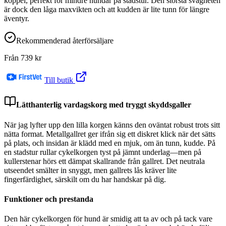
koppel, perfekt för mindre hundar på stadstur. Den största svagheten
är dock den låga maxvikten och att kudden är lite tunn för längre
äventyr.
Rekommenderad återförsäljare
Från
739
kr
Till butik
Lätthanterlig vardagskorg med tryggt skyddsgaller
När jag lyfter upp den lilla korgen känns den oväntat robust trots sitt
nätta format. Metallgallret ger ifrån sig ett diskret klick när det sätts
på plats, och insidan är klädd med en mjuk, om än tunn, kudde. På
en stadstur rullar cykelkorgen tyst på jämnt underlag—men på
kullerstenar hörs ett dämpat skallrande från gallret. Det neutrala
utseendet smälter in snyggt, men gallrets lås kräver lite
fingerfärdighet, särskilt om du har handskar på dig.
Funktioner och prestanda
Den här cykelkorgen för hund är smidig att ta av och på tack vare