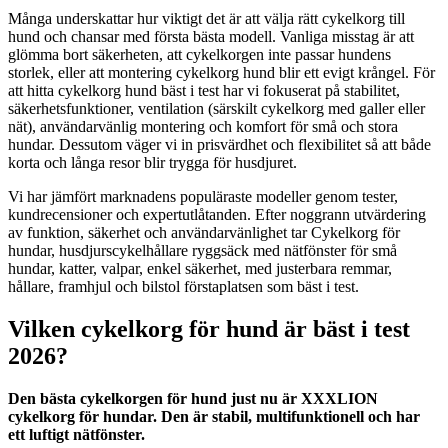
Många underskattar hur viktigt det är att välja rätt cykelkorg till
hund och chansar med första bästa modell. Vanliga misstag är att
glömma bort säkerheten, att cykelkorgen inte passar hundens
storlek, eller att montering cykelkorg hund blir ett evigt krångel. För
att hitta cykelkorg hund bäst i test har vi fokuserat på stabilitet,
säkerhetsfunktioner, ventilation (särskilt cykelkorg med galler eller
nät), användarvänlig montering och komfort för små och stora
hundar. Dessutom väger vi in prisvärdhet och flexibilitet så att både
korta och långa resor blir trygga för husdjuret.
Vi har jämfört marknadens populäraste modeller genom tester,
kundrecensioner och expertutlåtanden. Efter noggrann utvärdering
av funktion, säkerhet och användarvänlighet tar Cykelkorg för
hundar, husdjurscykelhållare ryggsäck med nätfönster för små
hundar, katter, valpar, enkel säkerhet, med justerbara remmar,
hållare, framhjul och bilstol förstaplatsen som bäst i test.
Vilken cykelkorg för hund är bäst i test
2026?
Den bästa cykelkorgen för hund just nu är XXXLION
cykelkorg för hundar. Den är stabil, multifunktionell och har
ett luftigt nätfönster.