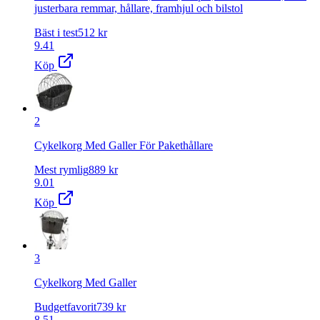
justerbara remmar, hållare, framhjul och bilstol
Bäst i test
512
kr
9.41
Köp
2
Cykelkorg Med Galler För Pakethållare
Mest rymlig
889
kr
9.01
Köp
3
Cykelkorg Med Galler
Budgetfavorit
739
kr
8.51