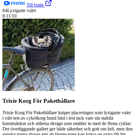
Till butik
#
4
Lyxigaste valet
8.11
/10
Trixie Korg För Pakethållare
Trixie Korg För Pakethållare kniper placeringen som lyxigaste valet
i vårt test av cykelkorg hund bäst i test tack vare sin stabila
konstruktion och stilrena design som smälter in med de flesta cyklar.
Det överliggande gallret ger både säkerhet och gott om luft, men den
ganska tunna dynan gör att längre turer kan kräva en extra filt för