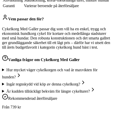
Användning
Stadskörning, korta–medellånga turer, mindre hundar
Garanti
Varierar beroende på återförsäljare
Vem passar den för?
Cykelkorg Med Galler passar dig som vill ha en enkel, trygg och
ekonomisk hundkorg cykel för kortare och medellånga stadsturer
med små hundar. Den robusta konstruktionen och det smarta gallret
ger grundläggande säkerhet till ett lågt pris – därför har vi utsett den
till årets budgetfavorit i kategorin cykelkorg hund bäst i test.
Vanliga frågor om
Cykelkorg Med Galler
Hur mycket väger cykelkorgen och vad är maxvikten för
hunden?
Ingår regnskydd vid köp av denna cykelkorg?
Är kudden tillräckligt bekväm för längre cykelturer?
Rekommenderad återförsäljare
Från
739
kr