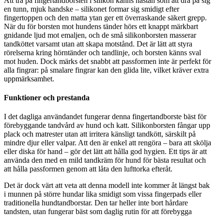
Att trä på fingertandborsten i silikon känns nästan som att dra på sig
en tunn, mjuk handske – silikonet formar sig smidigt efter
fingertoppen och den matta ytan ger ett överraskande säkert grepp.
När du för borsten mot hundens tänder hörs ett knappt märkbart
gnidande ljud mot emaljen, och de små silikonborsten masserar
tandköttet varsamt utan att skapa motstånd. Det är lätt att styra
rörelserna kring hörntänder och tandlinje, och borsten känns sval
mot huden. Dock märks det snabbt att passformen inte är perfekt för
alla fingrar: på smalare fingrar kan den glida lite, vilket kräver extra
uppmärksamhet.
Funktioner och prestanda
I det dagliga användandet fungerar denna fingertandborste bäst för
förebyggande tandvård av hund och katt. Silikonborsten fångar upp
plack och matrester utan att irritera känsligt tandkött, särskilt på
mindre djur eller valpar. Att den är enkel att rengöra – bara att skölja
eller diska för hand – gör det lätt att hålla god hygien. Ett tips är att
använda den med en mild tandkräm för hund för bästa resultat och
att hålla passformen genom att låta den lufttorka efteråt.
Det är dock värt att veta att denna modell inte kommer åt längst bak
i munnen på större hundar lika smidigt som vissa fingerpads eller
traditionella hundtandborstar. Den tar heller inte bort hårdare
tandsten, utan fungerar bäst som daglig rutin för att förebygga