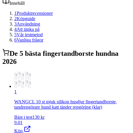
Innehåll
1
Produktrecensioner
2
Köpguide
3
Användning
4
Att tänka på
5
Vår testmetod
6
Vanliga frågor
De
5
bästa
fingertandborste hund
na
2026
1
WANGCL 10 st mjuk silikon husdjur fingertandborste,
tandrengörare hund katt tänder rengöring (klar)
Bäst i test
130
kr
9.01
Köp