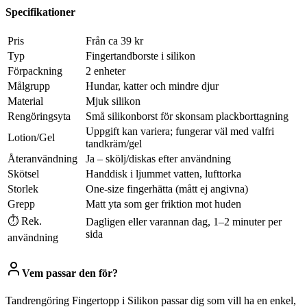
Specifikationer
Pris
Från ca 39 kr
Typ
Fingertandborste i silikon
Förpackning
2 enheter
Målgrupp
Hundar, katter och mindre djur
Material
Mjuk silikon
Rengöringsyta
Små silikonborst för skonsam plackborttagning
Uppgift kan variera; fungerar väl med valfri
Lotion/Gel
tandkräm/gel
Återanvändning
Ja – skölj/diskas efter användning
Skötsel
Handdisk i ljummet vatten, lufttorka
Storlek
One-size fingerhätta (mått ej angivna)
Grepp
Matt yta som ger friktion mot huden
⏱ Rek.
Dagligen eller varannan dag, 1–2 minuter per
sida
användning
Vem passar den för?
Tandrengöring Fingertopp i Silikon passar dig som vill ha en enkel,