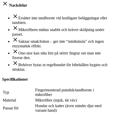
Nackdelar
Ersätter inte tandborste vid kraftigare beläggningar eller
tandsten.
Mikrofibern mättas snabbt och kräver sköljning under
passet.
Saknar smak/lotion – ger inte “mintkänsla” och ingen
enzymatisk effekt.
One-size kan sitta löst på större fingrar om man inte
fixerar den.
Behöver bytas ut regelbundet för bibehållen hygien och
struktur.
Specifikationer
Fingermonterad putsduk/tandborste i
Typ
mikrofiber
Material
Mikrofiber (mjuk, tät väv)
Hundar och katter (även mindre djur med
Passar för
varsam hand)