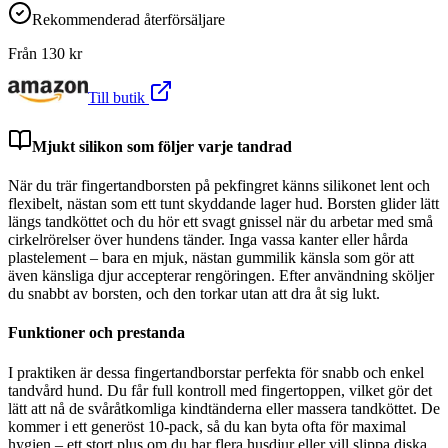
Rekommenderad återförsäljare
Från
130
kr
Till butik
Mjukt silikon som följer varje tandrad
När du trär fingertandborsten på pekfingret känns silikonet lent och
flexibelt, nästan som ett tunt skyddande lager hud. Borsten glider lätt
längs tandköttet och du hör ett svagt gnissel när du arbetar med små
cirkelrörelser över hundens tänder. Inga vassa kanter eller hårda
plastelement – bara en mjuk, nästan gummilik känsla som gör att
även känsliga djur accepterar rengöringen. Efter användning sköljer
du snabbt av borsten, och den torkar utan att dra åt sig lukt.
Funktioner och prestanda
I praktiken är dessa fingertandborstar perfekta för snabb och enkel
tandvård hund. Du får full kontroll med fingertoppen, vilket gör det
lätt att nå de svåråtkomliga kindtänderna eller massera tandköttet. De
kommer i ett generöst 10-pack, så du kan byta ofta för maximal
hygien – ett stort plus om du har flera husdjur eller vill slippa diska