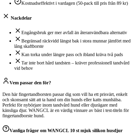
Kostnadseffektivt i vardagen (50-pack till pris från 89 kr)
Nackdelar
Engångsbruk ger mer avfall än återanvändbara alternativ
Begränsad räckvidd längst bak i stora munnar jämfört med
lång skaftborste
Kan torka under längre pass och ibland kräva två pads
Tar inte bort hård tandsten – kräver professionell tandvård
vid behov
Vem passar den för?
Den här fingertandborsten passar dig som vill ha ett prisvärt, enkelt
och skonsamt sätt att ta hand om din hunds eller katts munhälsa.
Perfekt för nybörjare inom tandvård hund eller djurägare med
känsliga djur. WANGCL är en värdig vinnare av bäst i test-titeln för
fingertandborste hund.
Vanliga frågor om
WANGCL 10 st mjuk silikon husdjur