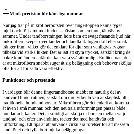
Mjuk precision för känsliga munnar
När jag trär på mikrofiberborsten över fingertoppen känns tyget
mjukt och följsamt mot huden – nästan som en tunn, tät väv av
sammet. Under tandborstningen hörs bara ett svagt frasande ljud när
mikrofibern sveper över tänder och tandkött. Ingen doft eller smak
tränger fram, vilket gör det enklare för djur som vanligtvis ryggar
tillbaka vid starka lukter. Det är lätt att styra trycket, särskilt kring de
bakre kindtänderna där det kan vara svåråtkomligt. En liten nackdel
är att mikrofibern snabbt suger åt sig beläggning och behöver sköljas
ofta för att fortsätta vara effektiv.
Funktioner och prestanda
I vardagen blir denna fingertandborste snabbt en naturlig del av
tandvård hund-rutinen, särskilt om din fyrbenta vän är skeptisk till
traditionella hundtandborstar. Mikrofibern gör det enkelt att komma
åt även i små munnar, och den neutrala utformningen passar både
hundar och katter. Det är smidigt att skölja ur borsten mellan varje
tandrad, och efter användning räcker det med handtvätt och
lufttorkning. Ett tips är att använda cirkulära rörelser för att massera
tandköttet och lyfta bort mjuka beläggningar.