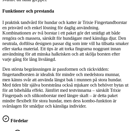
Funktioner och prestanda
I praktisk tandvård för hundar och katter är Trixie Fingertandborstar
en prisvärd och enkel lösning för daglig användning.
Kombinationen av två borstar i ett paket gör det smidigt att både
rengöra och massera, särskilt för hundägare med känsliga djur. Den
neutrala, doftlösa designen passar dig som inte vill ha tillsatta smaker
eller starka material. Ett tips är att torka fingrarna noggrant innan
användning för att minska halkrisken och att skölja borsten efter
varje gång för lång livslängd.
Den största begränsningen är passformen och räckvidden:
fingertandborsten är idealisk för mindre och medelstora munnar,
men känns svår att använda längst bak i munnen på stora hundar.
Med tiden blir själva borststråna också mjukare och behöver bytas ut
för att bibehålla effekt. Jämfört med testvinnarna – särskilt Trixie
Fingerpads och silikonborstar med längre skaft – är detta paket
mindre flexibelt för stora hundar, men dess kombo-funktion är
svårslagen för smådjur och känsliga individer.
Fördelar