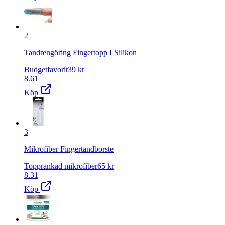
2
Tandrengöring Fingertopp I Silikon
Budgetfavorit
39
kr
8.61
Köp
3
Mikrofiber Fingertandborste
Topprankad mikrofiber
65
kr
8.31
Köp