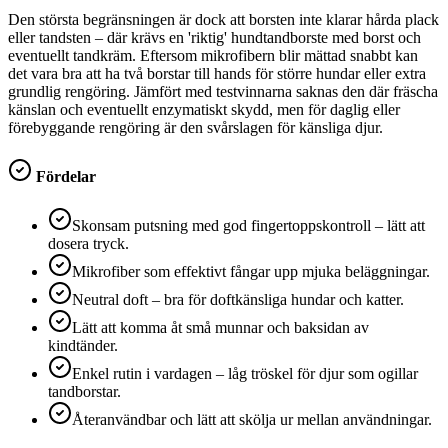
Den största begränsningen är dock att borsten inte klarar hårda plack
eller tandsten – där krävs en 'riktig' hundtandborste med borst och
eventuellt tandkräm. Eftersom mikrofibern blir mättad snabbt kan
det vara bra att ha två borstar till hands för större hundar eller extra
grundlig rengöring. Jämfört med testvinnarna saknas den där fräscha
känslan och eventuellt enzymatiskt skydd, men för daglig eller
förebyggande rengöring är den svårslagen för känsliga djur.
Fördelar
Skonsam putsning med god fingertoppskontroll – lätt att
dosera tryck.
Mikrofiber som effektivt fångar upp mjuka beläggningar.
Neutral doft – bra för doftkänsliga hundar och katter.
Lätt att komma åt små munnar och baksidan av
kindtänder.
Enkel rutin i vardagen – låg tröskel för djur som ogillar
tandborstar.
Återanvändbar och lätt att skölja ur mellan användningar.