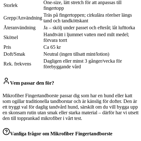
One-size, lätt stretch för att anpassas till
Storlek
fingertopp
Träs på fingertoppen; cirkulära rörelser längs
Grepp/Användning
tand och tandköttskant
Återanvändning
Ja – skölj under passet och efteråt; låt lufttorka
Handtvätt i ljummet vatten med milt medel;
Skötsel
förvara torrt
Pris
Ca 65 kr
Doft/Smak
Neutral (ingen tillsatt mint/lotion)
Dagligen eller minst 3 gånger/vecka för
Rek. frekvens
förebyggande vård
Vem passar den för?
Mikrofiber Fingertandborste passar dig som har en hund eller katt
som ogillar traditionella tandborstar och är känslig för dofter. Den är
ett tryggt val för daglig tandvård hund, särskilt om du vill bygga upp
en skonsam rutin utan smak eller starka material – därför har vi utsett
den till topprankad mikrofiber i vårt test.
Vanliga frågor om
Mikrofiber Fingertandborste