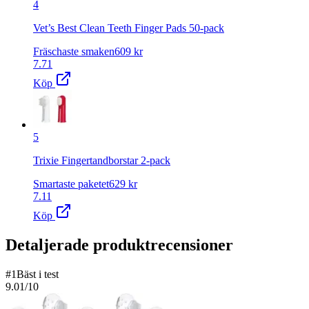
4
Vet’s Best Clean Teeth Finger Pads 50-pack
Fräschaste smaken
609
kr
7.71
Köp
5
Trixie Fingertandborstar 2-pack
Smartaste paketet
629
kr
7.11
Köp
Detaljerade produktrecensioner
#
1
Bäst i test
9.01
/10