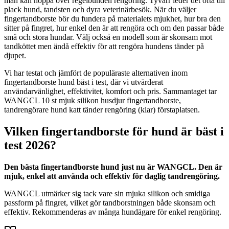
man kan hoppa över regelbunden rengöring. Tyvärr leder det ofta till
plack hund, tandsten och dyra veterinärbesök. När du väljer
fingertandborste bör du fundera på materialets mjukhet, hur bra den
sitter på fingret, hur enkel den är att rengöra och om den passar både
små och stora hundar. Välj också en modell som är skonsam mot
tandköttet men ändå effektiv för att rengöra hundens tänder på
djupet.
Vi har testat och jämfört de populäraste alternativen inom
fingertandborste hund bäst i test, där vi utvärderat
användarvänlighet, effektivitet, komfort och pris. Sammantaget tar
WANGCL 10 st mjuk silikon husdjur fingertandborste,
tandrengörare hund katt tänder rengöring (klar) förstaplatsen.
Vilken fingertandborste för hund är bäst i
test 2026?
Den bästa fingertandborste hund just nu är WANGCL. Den är
mjuk, enkel att använda och effektiv för daglig tandrengöring.
WANGCL utmärker sig tack vare sin mjuka silikon och smidiga
passform på fingret, vilket gör tandborstningen både skonsam och
effektiv. Rekommenderas av många hundägare för enkel rengöring.