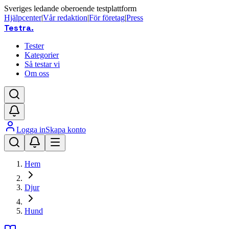
Sveriges ledande oberoende testplattform
Hjälpcenter
|
Vår redaktion
|
För företag
|
Press
Testra
.
Tester
Kategorier
Så testar vi
Om oss
Logga in
Skapa konto
Hem
Djur
Hund