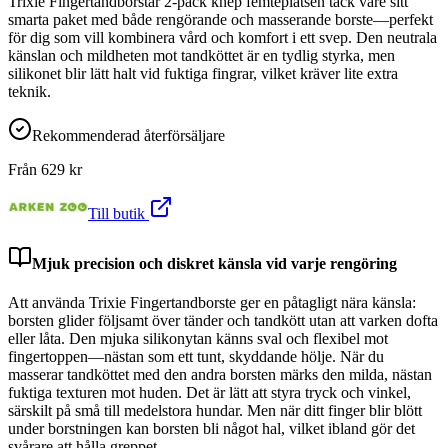
Trixie Fingertandborstar 2-pack knep femteplatsen tack vare sitt
smarta paket med både rengörande och masserande borste—perfekt
för dig som vill kombinera vård och komfort i ett svep. Den neutrala
känslan och mildheten mot tandköttet är en tydlig styrka, men
silikonet blir lätt halt vid fuktiga fingrar, vilket kräver lite extra
teknik.
Rekommenderad återförsäljare
Från
629
kr
Till butik
Mjuk precision och diskret känsla vid varje rengöring
Att använda Trixie Fingertandborste ger en påtagligt nära känsla:
borsten glider följsamt över tänder och tandkött utan att varken dofta
eller låta. Den mjuka silikonytan känns sval och flexibel mot
fingertoppen—nästan som ett tunt, skyddande hölje. När du
masserar tandköttet med den andra borsten märks den milda, nästan
fuktiga texturen mot huden. Det är lätt att styra tryck och vinkel,
särskilt på små till medelstora hundar. Men när ditt finger blir blött
under borstningen kan borsten bli något hal, vilket ibland gör det
svårare att hålla greppet.