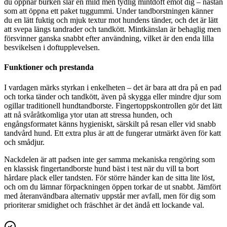
du öppnar burken slår en mild men tydlig mintdoft emot dig – nästan
som att öppna ett paket tuggummi. Under tandborstningen känner
du en lätt fuktig och mjuk textur mot hundens tänder, och det är lätt
att svepa längs tandrader och tandkött. Mintkänslan är behaglig men
försvinner ganska snabbt efter användning, vilket är den enda lilla
besvikelsen i doftupplevelsen.
Funktioner och prestanda
I vardagen märks styrkan i enkelheten – det är bara att dra på en pad
och torka tänder och tandkött, även på skygga eller mindre djur som
ogillar traditionell hundtandborste. Fingertoppskontrollen gör det lätt
att nå svåråtkomliga ytor utan att stressa hunden, och
engångsformatet känns hygieniskt, särskilt på resan eller vid snabb
tandvård hund. Ett extra plus är att de fungerar utmärkt även för katt
och smådjur.
Nackdelen är att padsen inte ger samma mekaniska rengöring som
en klassisk fingertandborste hund bäst i test när du vill ta bort
hårdare plack eller tandsten. För större händer kan de sitta lite löst,
och om du lämnar förpackningen öppen torkar de ut snabbt. Jämfört
med återanvändbara alternativ uppstår mer avfall, men för dig som
prioriterar smidighet och fräschhet är det ändå ett lockande val.