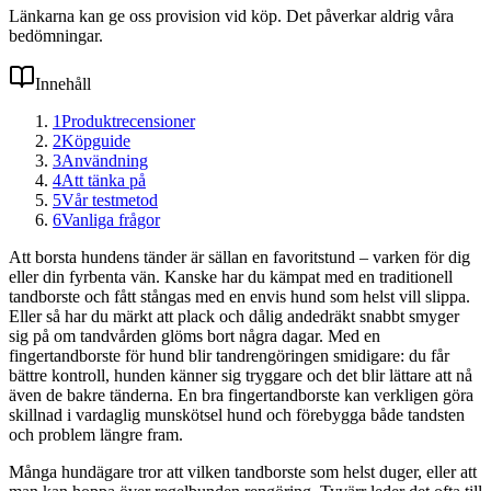
Länkarna kan ge oss provision vid köp. Det påverkar aldrig våra
bedömningar.
Innehåll
1
Produktrecensioner
2
Köpguide
3
Användning
4
Att tänka på
5
Vår testmetod
6
Vanliga frågor
Att borsta hundens tänder är sällan en favoritstund – varken för dig
eller din fyrbenta vän. Kanske har du kämpat med en traditionell
tandborste och fått stångas med en envis hund som helst vill slippa.
Eller så har du märkt att plack och dålig andedräkt snabbt smyger
sig på om tandvården glöms bort några dagar. Med en
fingertandborste för hund blir tandrengöringen smidigare: du får
bättre kontroll, hunden känner sig tryggare och det blir lättare att nå
även de bakre tänderna. En bra fingertandborste kan verkligen göra
skillnad i vardaglig munskötsel hund och förebygga både tandsten
och problem längre fram.
Många hundägare tror att vilken tandborste som helst duger, eller att