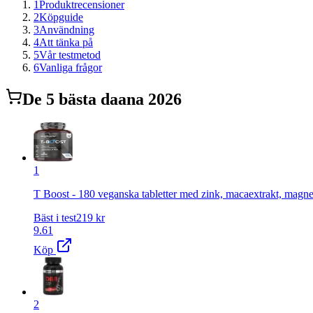
1
Produktrecensioner
2
Köpguide
3
Användning
4
Att tänka på
5
Vår testmetod
6
Vanliga frågor
De
5
bästa
daa
na 2026
1
T Boost - 180 veganska tabletter med zink, macaextrakt, magne
Bäst i test
219
kr
9.61
Köp
2