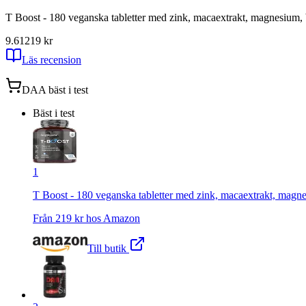
T Boost - 180 veganska tabletter med zink, macaextrakt, magnesium, 
9.61
219
kr
Läs recension
DAA
bäst i test
Bäst i test
1
T Boost - 180 veganska tabletter med zink, macaextrakt, magne
Från
219
kr hos
Amazon
Till butik