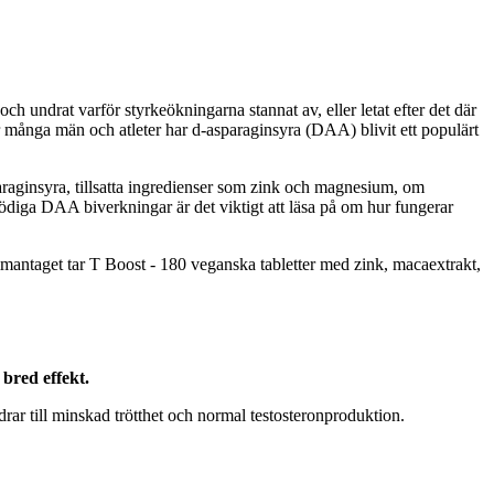
ch undrat varför styrkeökningarna stannat av, eller letat efter det där
ör många män och atleter har d-asparaginsyra (DAA) blivit ett populärt
paraginsyra, tillsatta ingredienser som zink och magnesium, om
nödiga DAA biverkningar är det viktigt att läsa på om hur fungerar
mantaget tar T Boost - 180 veganska tabletter med zink, macaextrakt,
bred effekt.
ar till minskad trötthet och normal testosteronproduktion.