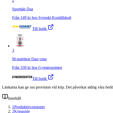
2
Sportlab Daa
Från
149
kr hos
Svenskt Kosttillskott
Till butik
3
M-nutrition Daa+zma
Från
339
kr hos
Gymgrossisten
Till butik
Länkarna kan ge oss provision vid köp. Det påverkar aldrig våra bed
Innehåll
1
Produktrecensioner
2
Köpguide