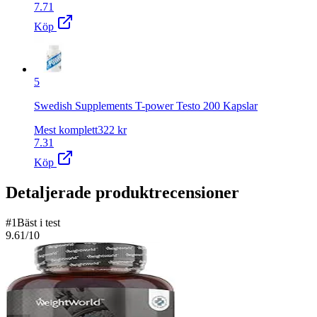
7.71
Köp
5
Swedish Supplements T-power Testo 200 Kapslar
Mest komplett
322
kr
7.31
Köp
Detaljerade produktrecensioner
#
1
Bäst i test
9.61
/10