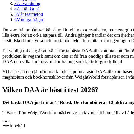
3
Användning
4
Att tänka på
5
Vår testmetod
6
Vanliga frågor
Du som tränar hårt vet känslan: Du vill maxa resultaten, men energin try
lilla extra för att orka ett pass till. Andra gånger handlar det om åt
kosttillskott för styrka och prestation. Men hur hittar man egentligen 
Ett vanligt misstag är att välja första bästa DAA-tillskott utan att j
produkten är vegansk samt om den är fri från onödiga tillsatser som ma
DAA och vilka aminosyror för träning som faktiskt gör skillnad.
Vi har testat och jämfört marknadens populäraste DAA-tillskott baser
magnesium och bockhornsklöver från WeightWorld förstaplatsen i vårt
Vilken DAA är bäst i test 2026?
Det bästa DAA just nu är T Boost. Den kombinerar 12 aktiva ingr
T Boost från WeightWorld utmärker sig tack vare sitt innehåll av både
Innehåll