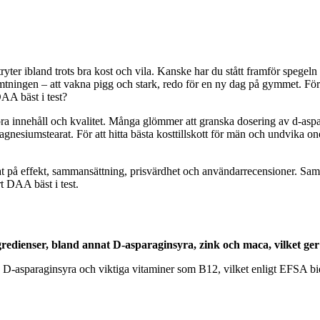
ter ibland trots bra kost och vila. Kanske har du stått framför spegeln o
erhämtningen – att vakna pigg och stark, redo för en ny dag på gymmet. F
DAA bäst i test?
ämföra innehåll och kvalitet. Många glömmer att granska dosering av d-as
gnesiumstearat. För att hitta bästa kosttillskott för män och undvika o
at på effekt, sammansättning, prisvärdhet och användarrecensioner. Sam
 DAA bäst i test.
edienser, bland annat D-asparaginsyra, zink och maca, vilket ger 
 D-asparaginsyra och viktiga vitaminer som B12, vilket enligt EFSA bidr