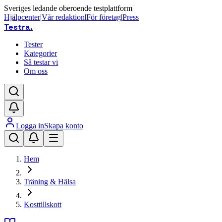
Sveriges ledande oberoende testplattform
Hjälpcenter
|
Vår redaktion
|
För företag
|
Press
Testra
.
Tester
Kategorier
Så testar vi
Om oss
Logga in
Skapa konto
Hem
Träning & Hälsa
Kosttillskott