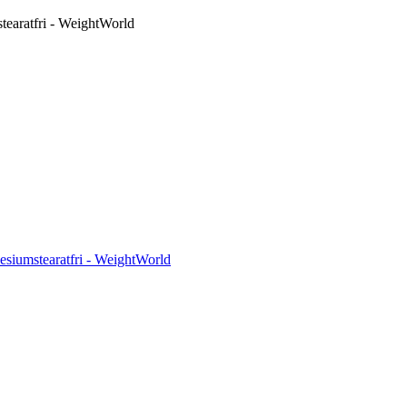
tearatfri - WeightWorld
esiumstearatfri - WeightWorld