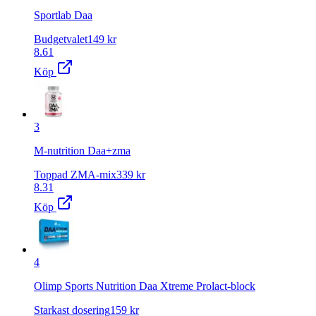
Sportlab Daa
Budgetvalet
149
kr
8.61
Köp
3
M-nutrition Daa+zma
Toppad ZMA-mix
339
kr
8.31
Köp
4
Olimp Sports Nutrition Daa Xtreme Prolact-block
Starkast dosering
159
kr